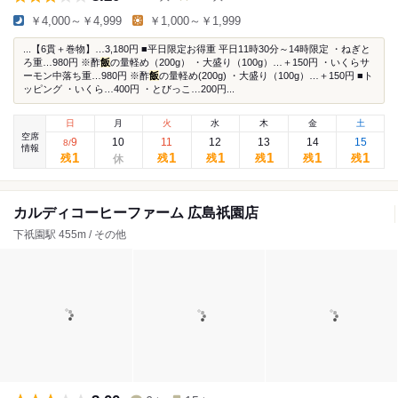
￥4,000～￥4,999
￥1,000～￥1,999
...【6貫＋巻物】…3,180円 ■平日限定お得重 平日11時30分～14時限定 ・ねぎと
ろ重…980円 ※酢
飯
の量軽め（200g） ・大盛り（100g）…＋150円 ・いくらサ
ーモン中落ち重…980円 ※酢
飯
の量軽め(200g) ・大盛り（100g）…＋150円 ■ト
ッピング ・いくら…400円 ・とびっこ…200円...
日
月
火
水
木
金
土
空席
9
10
11
12
13
14
15
8
/
情報
1
1
1
1
1
1
残
残
残
残
残
残
カルディコーヒーファーム 広島祇園店
下祇園駅 455m / その他