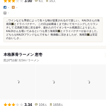
3.00
6
15
人
人
-
-
-
...ワインなども季節によって色々な物が提案されるので楽しい。 KALDIさんの海
南鶏
飯
とドライパクチー。 この日は結構遠くまで歩いてモーニングしたりラン
チして 広島駅方面に戻る途中、疲れたのでイオンモール祇園店によりました。
KALDIさんを覗いてみるといつも買う海南鶏
飯
とドライパクチーがありました。
どちらもKALDIブランドなんですね！ 晩御飯に頂きましたが、海南鶏
飯
は安定
のおいしさ...
本格豚骨ラーメン 恵壱
毘沙門台駅 323m / ラーメン
3.34
104
1658
人
人