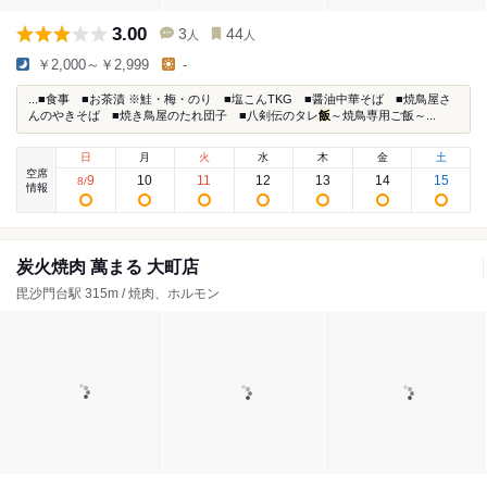
3.00
3
44
人
人
￥2,000～￥2,999
-
...■食事 ■お茶漬 ※鮭・梅・のり ■塩こんTKG ■醤油中華そば ■焼鳥屋さ
んのやきそば ■焼き鳥屋のたれ団子 ■八剣伝のタレ
飯
～焼鳥専用ご飯～...
日
月
火
水
木
金
土
空席
9
10
11
12
13
14
15
8
/
情報
炭火焼肉 萬まる 大町店
毘沙門台駅 315m / 焼肉、ホルモン