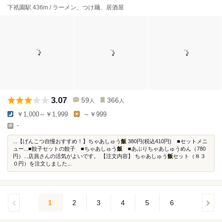
下祇園駅 436m / ラーメン、つけ麺、居酒屋
3.07
59
366
人
人
￥1,000～￥1,999
～￥999
-
...【げんこつ自慢おすすめ！】ちゃあしゅう
飯
380円(税込410円) ■セットメニ
ュー...■餃子セットの餃子 ■ちゃあしゅう
飯
■あぶりちゃあしゅうめん（780
円）...店員さんの活気がよいです。 【注文内容】 ちゃあしゅう
飯
セット（８３
０円）を注文しました...
1
2
3
4
5
6