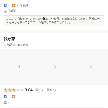
-
～￥999
月曜日
...ここで「残ったタレでちょい
飯
おじや50円」を追加注文してみた。 同時に辛
子もやしも取ってきてこいつを試してみることにした。......
我が家
古市駅 321m / 焼肉
3.04
5
57
人
人
-
-
-