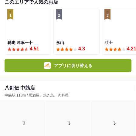
このエリアで人気のお店
1
2
3
馳走 啐啄一十
永山
壮士
4.51
4.3
4.2
アプリに切り替える
八剣伝 中筋店
中筋駅 118m / 居酒屋、焼き鳥、肉料理