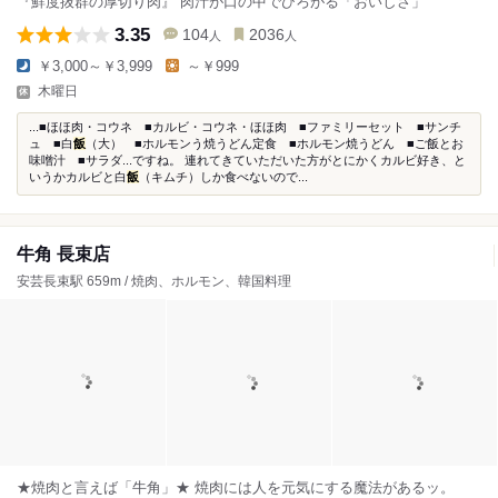
『鮮度抜群の厚切り肉』 肉汁が口の中でひろがる「おいしさ」
3.35
104
2036
人
人
￥3,000～￥3,999
～￥999
木曜日
...■ほほ肉・コウネ ■カルビ・コウネ・ほほ肉 ■ファミリーセット ■サンチ
ュ ■白
飯
（大） ■ホルモンう焼うどん定食 ■ホルモン焼うどん ■ご飯とお
味噌汁 ■サラダ...ですね。 連れてきていただいた方がとにかくカルビ好き、と
いうかカルビと白
飯
（キムチ）しか食べないので...
牛角 長束店
安芸長束駅 659m / 焼肉、ホルモン、韓国料理
★焼肉と言えば「牛角」★ 焼肉には人を元気にする魔法があるッ。