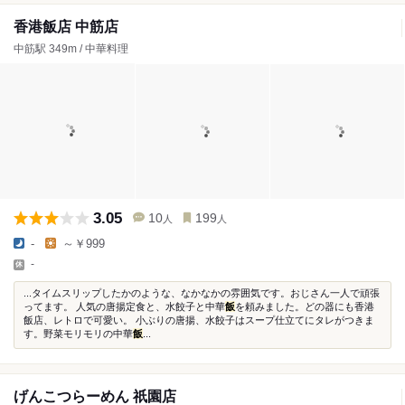
香港飯店 中筋店
中筋駅 349m / 中華料理
3.05
10
199
人
人
-
～￥999
-
...タイムスリップしたかのような、なかなかの雰囲気です。おじさん一人で頑張
ってます。 人気の唐揚定食と、水餃子と中華
飯
を頼みました。どの器にも香港
飯店、レトロで可愛い。 小ぶりの唐揚、水餃子はスープ仕立てにタレがつきま
す。野菜モリモリの中華
飯
...
げんこつらーめん 祇園店