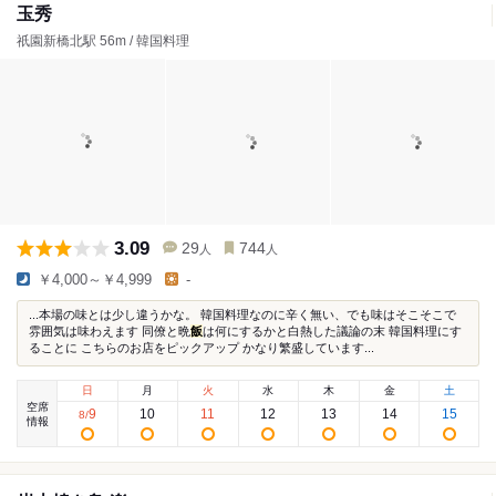
玉秀
祇園新橋北駅 56m / 韓国料理
3.09
29
744
人
人
￥4,000～￥4,999
-
...本場の味とは少し違うかな。 韓国料理なのに辛く無い、でも味はそこそこで
雰囲気は味わえます 同僚と晩
飯
は何にするかと白熱した議論の末 韓国料理にす
ることに こちらのお店をピックアップ かなり繁盛しています...
日
月
火
水
木
金
土
空席
9
10
11
12
13
14
15
8
/
情報