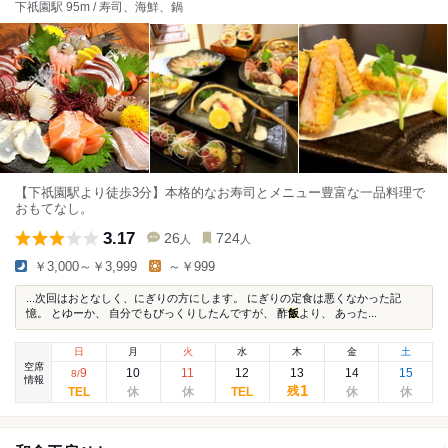
下祇園駅 95m / 寿司、海鮮、鍋
【下祇園駅より徒歩3分】本格的なお寿司とメニュー豊富な一品料理で
おもてなし。
3.17
26
724
人
人
￥3,000～￥3,999
～￥999
...次回はおとなしく、にぎりの方にします。 にぎりの定食は悪くなかった記
憶。 とゆーか、 自分でもびっくりしたんですが、 酢
飯
より、 あった...
日
月
火
水
木
金
土
空席
9
10
11
12
13
14
15
8
/
情報
1
残