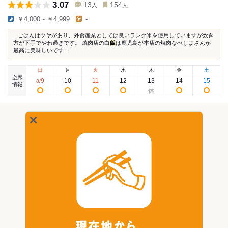
3.07
13
154
人
人
￥4,000～￥4,999
-
...ごはんはツヤがあり、外食産業としては良いランク米を使用していますが炊き
方が下手でやわ過ぎです。 焼肉店の白
飯
は鹿児島が本店の焼肉なべしまさんが
最高に美味しいです...
日
月
火
水
木
金
土
空席
9
10
11
12
13
14
15
8
/
情報