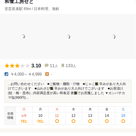
和食工房せと
安芸長束駅 89m / 日本料理、海鮮
3.10
11
133
人
人
￥4,000～￥4,999
-
...お問い合わせください ■ご飯物・麺類・汁物 ■じゃこ
飯
辛みがあり大人向
けでございます ■山わさび
飯
辛みがあり大人向けでございます ■お茶漬け
(鮭・梅・昆布)...内容満足度が高い和食店 夜
飯
でお邪魔しました ▼カンパチカ
マ塩(990円)...
日
月
火
水
木
金
土
空席
9
10
11
12
13
14
15
8
/
情報