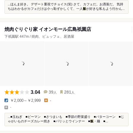
...ほんま好き。 デザート重視でチョイス(笑) さて、カフェだ。お洒落だ。 気持
ちはわかるがカフェだけは小っ恥ずかしくて、一人
飯
が好きな私もよう行かん...
焼肉ぐりぐり家 イオンモール広島祇園店
下祇園駅 447m / 焼肉、ビュッフェ、居酒屋
3.04
39
281
人
人
￥2,000～￥2,999
-
-
...■玉ねぎ ■ピーマン ■さつまいも ■季節の野菜盛り ■バターコーン ■じ
ゃがいものチーズカレー焼き ■パリッとウインナー ■
飯
・麺 ■...