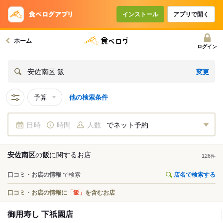
インストール
アプリで開く
ホーム
ログイン
変更
安佐南区 飯
予算
他の検索条件
日時
時間
人数
でネット予約
安佐南区
の
飯
に関する
お店
126
件
口コミ・お店の情報
で検索
店名で検索する
口コミ・お店の情報に
「飯」
を含むお店
御用寿し 下祇園店