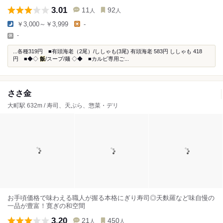
3.01
11
92
人
人
￥3,000～￥3,999
-
-
...各種319円 ■有頭海老（2尾）/ししゃも(3尾) 有頭海老 583円 ししゃも 418
円 ■◆◇
飯
/スープ/麺 ◇◆ ■カルビ専用ご...
ささ金
大町駅 632m / 寿司、天ぷら、惣菜・デリ
お手頃価格で味わえる職人が握る本格にぎり寿司◎天麩羅など味自慢の
一品が豊富！寛ぎの和空間
3.20
21
450
人
人