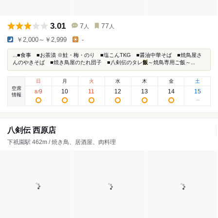
3.01
7
77
人
人
￥2,000～￥2,999
-
...■食事 ■お茶漬 ※鮭・梅・のり ■塩こんTKG ■醤油中華そば ■焼鳥屋さ
んのやきそば ■焼き鳥屋のたれ団子 ■八剣伝のタレ
飯
～焼鳥専用ご飯～...
日
月
火
水
木
金
土
空席
9
10
11
12
13
14
15
8
/
情報
八剣伝 西原店
下祇園駅 462m / 焼き鳥、居酒屋、肉料理