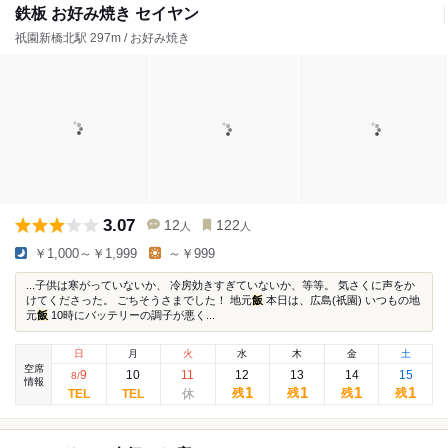
鉄板 お好み焼き セイヤン
祇園新橋北駅 297m / お好み焼き
3.07
12
122
人
人
￥1,000～￥1,999
～￥999
...子供は寒がっていないか、 冷房効きすぎていないか、等等。 気さくに声をか
けてくださった。 ごちそうさまでした！ 地元
飯
本日は、広島(祇園) いつもの地
元
飯
10時にバッテリーの調子が悪く...
日
月
火
水
木
金
土
空席
9
10
11
12
13
14
15
8
/
情報
1
1
1
1
残
残
残
残