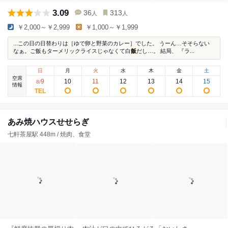
3.09
36
313
人
人
￥2,000～￥2,999
￥1,000～￥1,999
...この日の日替わりは［ゆで卵と野菜のカレー］でした。 うーん…そそらない
なぁ。ご飯もターメリックライスじゃなくて白
飯
だし…。 結局、 『ラ...
日
月
火
水
木
金
土
空席
9
10
11
12
13
14
15
8
/
情報
あみ焼ハウスせせらぎ
七軒茶屋駅 448m / 焼肉、食堂