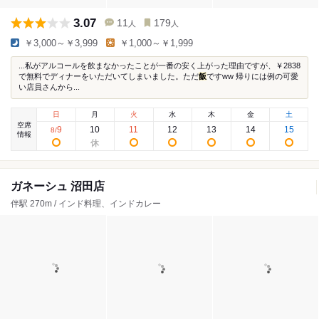
3.07
11
179
人
人
￥3,000～￥3,999
￥1,000～￥1,999
...私がアルコールを飲まなかったことが一番の安く上がった理由ですが、￥2838
で無料でディナーをいただいてしまいました。ただ
飯
ですww 帰りには例の可愛
い店員さんから...
日
月
火
水
木
金
土
空席
9
10
11
12
13
14
15
8
/
情報
ガネーシュ 沼田店
伴駅 270m / インド料理、インドカレー