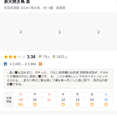
炭火焼き鳥 楽
安芸長束駅 321m / 焼き鳥、担々麺、居酒屋
3.34
79
1821
人
人
￥3,000～￥3,999
-
...追い
飯
も忘れずに、ポチっと。 汁なし担担麺のお約束 30回混ぜ混ぜ...マヨネ
ーズ風味の汁なし担担ご
飯
です。 お、こりゃ美味しい♪ マヨネーズトッピング
ええかも。...皮カリ丼のご飯を残して麺を食べ尽くした器に投下。 具沢山の担
担
飯
ですね...
日
月
火
水
木
金
土
空席
9
10
11
12
13
14
15
8
/
情報