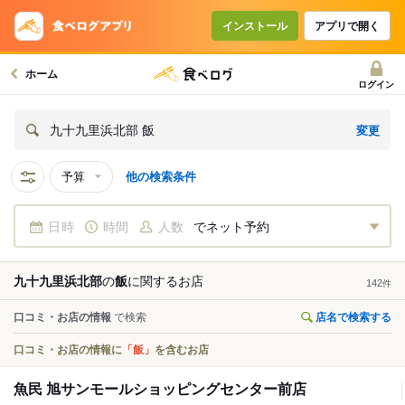
インストール
アプリで開く
ホーム
ログイン
変更
九十九里浜北部 飯
予算
他の検索条件
日時
時間
人数
でネット予約
九十九里浜北部
の
飯
に関する
お店
142
件
口コミ・お店の情報
で検索
店名で検索する
口コミ・お店の情報に
「飯」
を含むお店
魚民 旭サンモールショッピングセンター前店