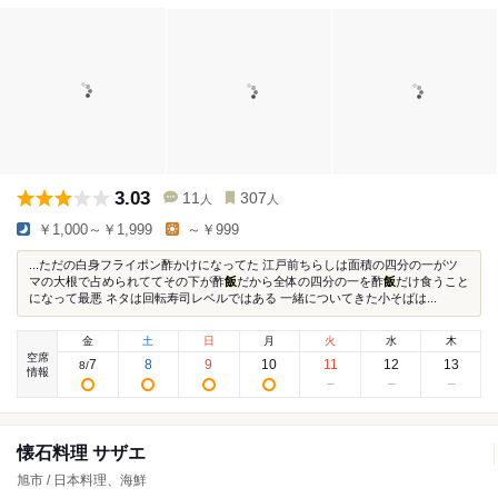
3.03
11
307
人
人
￥1,000～￥1,999
～￥999
...ただの白身フライポン酢かけになってた 江戸前ちらしは面積の四分の一がツ
マの大根で占められててその下が酢
飯
だから全体の四分の一を酢
飯
だけ食うこと
になって最悪 ネタは回転寿司レベルではある 一緒についてきた小そばは...
金
土
日
月
火
水
木
空席
7
8
9
10
11
12
13
8
/
情報
懐石料理 サザエ
旭市 / 日本料理、海鮮