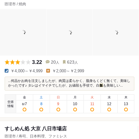
匝瑳市 / 焼肉
3.22
20
623
人
人
￥4,000～￥4,999
￥2,000～￥2,999
...何品かお肉を注文しましたが、肉質は柔らかく、脂身もくどく無くて、美味し
かったです♪ タレはイマイチでしたが、お値段も手頃で、白
飯
も美味しい...
金
土
日
月
火
水
木
空席
7
8
9
10
11
12
13
8
/
情報
すしめん処 大京 八日市場店
匝瑳市 / 寿司、日本料理、ファミレス