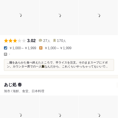
3.02
27
170
人
人
￥1,000～￥1,999
￥1,000～￥1,999
-
...麺をあらかた食べ終えたところで、半ライスを注文。そのままスープにドボ
ン。カウンター席での一人
飯
なんだから、これくらいやっちゃってもいいで...
あじ処 春
旭市 / 海鮮、食堂、日本料理