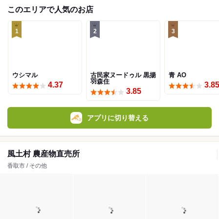
このエリアで人気のお店
1
2
3
ウシマル
古民家ヌードゥル 黒揚
青 AO
羽森住
4.37
3.8
3.85
アプリに切り替える
風土村 農産物直売所
香取市 / その他