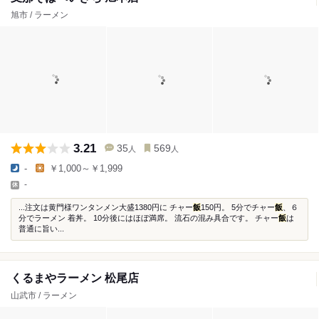
旭市 / ラーメン
3.21
35
569
人
人
-
￥1,000～￥1,999
-
...注文は黄門様ワンタンメン大盛1380円に チャー
飯
150円。 5分でチャー
飯
、６
分でラーメン 着丼。 10分後にはほぼ満席。 流石の混み具合です。 チャー
飯
は
普通に旨い...
くるまやラーメン 松尾店
山武市 / ラーメン