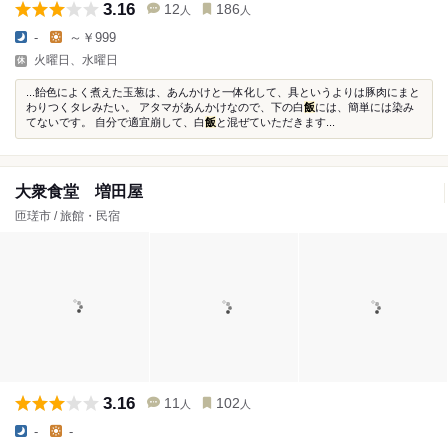
3.16
12
186
人
人
-
～￥999
火曜日、水曜日
...飴色によく煮えた玉葱は、あんかけと一体化して、具というよりは豚肉にまと
わりつくタレみたい。 アタマがあんかけなので、下の白
飯
には、簡単には染み
てないです。 自分で適宜崩して、白
飯
と混ぜていただきます...
大衆食堂 増田屋
匝瑳市 / 旅館・民宿
3.16
11
102
人
人
-
-