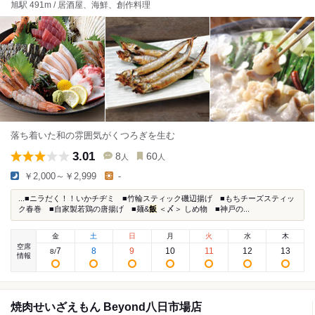
旭駅 491m / 居酒屋、海鮮、創作料理
落ち着いた和の雰囲気がくつろぎを生む
3.01
8
60
人
人
￥2,000～￥2,999
-
...■ニラだく！！いかチヂミ ■竹輪スティック磯辺揚げ ■もちチーズスティッ
ク春巻 ■自家製若鶏の唐揚げ ■麺&
飯
＜〆＞ しめ物 ■神戸の...
金
土
日
月
火
水
木
空席
7
8
9
10
11
12
13
8
/
情報
焼肉せいざえもん Beyond八日市場店