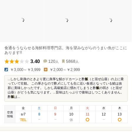
食通をうならせる海鮮料理専門店。海を望みながらのうまい魚がここに
あります!!
3.40
120
5868
人
人
￥3,000～￥3,999
￥2,000～￥2,999
...しかし刺身のときより更に身厚な鯖がドカーンと酢
飯
（と混ぜ山葵）の上に乗
っていて壮観。 この厚さなので酢〆にしても生に近い食感となっている鯖は抜
群に美味しかったです。 しかし高級鮨店に慣れてしまうと酢
飯
の弱さ（と混ぜ
山葵）がどうも気になります。...旨味はたっぷりで後味はしつこくありません。
酢
飯
は...
金
土
日
月
火
水
木
空席
7
8
9
10
11
12
13
8
/
情報