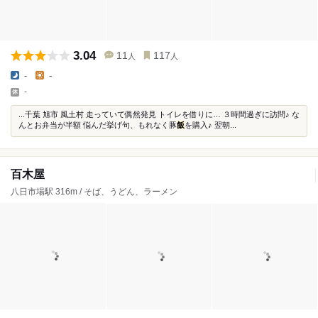
3.04
11
117
人
人
-
-
-
...千葉 旭市 風土村 走っていて偶然発見 トイレを借りに… ３時間過ぎに訪問♪ な
んとお弁当が半額 悩んだ挙げ句、もれなく豚
飯
を購入♪ 翌朝...
百木屋
八日市場駅 316m / そば、うどん、ラーメン