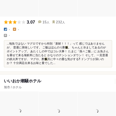
3.07
15
232
人
人
-
-
-
...地魚ではない マグロですから特別「新鮮！！！」って 感じではありません
が、 普通に美味しいです。 ご飯はほんのり酢
飯
。 ちゃんと冷ましてあるのが
ポイントアップ。 あたくしの中ではコレ大事！ たまに「熱々ご飯」に お魚さん
を乗せて来る海鮮丼に当たると かなりのテンションダウン！ そして、一見普通
の鉄火丼ですが、 マグロ、酢
飯
共に中々の量な気がする⁈ ドンブリが深いの
か？ 十分満足出来るお味と量でした...
いいおか潮騒ホテル
旭市 / ホテル