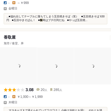
-
～￥999
金曜日
...■溢れ出してテーブルに落ちてしまう五目焼きそば（笑） ■五目焼きそば 630
円 ■五目やきそばん！ ■
飯
時はプチ行列だね ■やっぱ五目焼...
香取屋
旭市 / 食堂、丼
3.08
20
285
人
人
-
￥1,000～￥1,999
木曜日
...マヨネーズまで添えられていてワクワク！ 小鉢は冷奴とお浸し、それとお漬