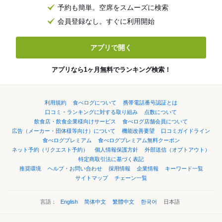
予約も簡単。空席をスムーズに検索
会員登録なし。すぐに利用開始
アプリで開く
アプリなら1ヶ月無料でランキング検索！
利用規約
食べログについて
携帯電話番号認証とは
口コミ・ランキングに対する取り組み
点数について
飲食店・飲食企業様向けサービス
食べログ店舗会員について
広告（メーカー・団体様等向け）について
機能改善要望
口コミガイドライン
食べログプレミアム
食べログプレミアム無料クーポン
ネット予約（リクエスト予約）
個人情報保護方針
外部送信（オプトアウト）
特定商取引法に基づく表記
推奨環境
ヘルプ・お問い合わせ
採用情報
企業情報
キーワード一覧
サイトマップ
チェーン一覧
言語：
English
简体中文
繁體中文
한국어
日本語