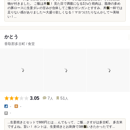
物が付きました。 ご飯は丼
飯
！ 見た目で満腹になるΣ('ω') 焼肉は、脂身の多め
の豚ロースに生姜ダレの甘みが合体してご飯がガンガンとすすみ、丼
飯
一杯では
足りない感がありました〜大盛り欲しくなる！マヨつけたりなんかして〜美味
い！...
かとう
香取郡多古町 / 食堂
3.05
7
51
人
人
-
-
-
...生姜焼きとセットで880円とは… んでもって、ご飯…さすがは多古町。 多古米
ですよね。旨い！ ホントは、生姜焼きとお刺身で3杯
飯
いきたかったです...