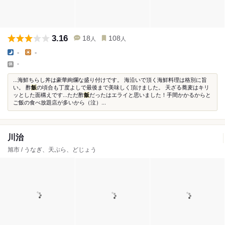
3.16
18
108
人
人
-
-
-
...海鮮ちらし丼は豪華絢爛な盛り付けです。 海沿いで頂く海鮮料理は格別に旨
い。 酢
飯
の頃合も丁度よしで最後まで美味しく頂けました。 天ざる蕎麦はキリ
ッとした面構えです...ただ酢
飯
だったはエライと思いました！手間かかるからと
ご飯の食べ放題店が多いから（泣）...
川治
旭市 / うなぎ、天ぷら、どじょう