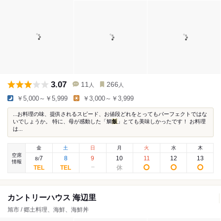
3.07
11
266
人
人
￥5,000～￥5,999
￥3,000～￥3,999
...お料理の味、提供されるスピード、お値段どれをとってもパーフェクトではな
いでしょうか。 特に、母が感動した「鯛
飯
」とても美味しかったです！ お料理
は...
金
土
日
月
火
水
木
空席
7
8
9
10
11
12
13
8
/
情報
カントリーハウス 海辺里
旭市 / 郷土料理、海鮮、海鮮丼