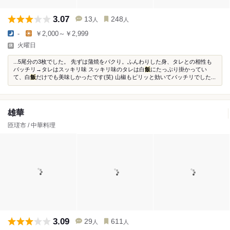
3.07
13
248
人
人
-
￥2,000～￥2,999
火曜日
...5尾分の3枚でした。 先ずは蒲焼をパクり。ふんわりした身、タレとの相性も
バッチリ→タレはスッキリ味 スッキリ味のタレは白
飯
にたっぷり掛かってい
て、白
飯
だけでも美味しかったです(笑) 山椒もピリッと効いてバッチリでした...
雄華
匝瑳市 / 中華料理
3.09
29
611
人
人