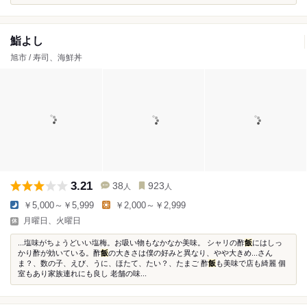
鮨よし
旭市 / 寿司、海鮮丼
3.21
38
923
人
人
￥5,000～￥5,999
￥2,000～￥2,999
月曜日、火曜日
...塩味がちょうどいい塩梅。お吸い物もなかなか美味。 シャリの酢
飯
にはしっ
かり酢が効いている。酢
飯
の大きさは僕の好みと異なり、やや大きめ...さん
ま？、数の子、えび、うに、ほたて、たい？、たまご 酢
飯
も美味で店も綺麗 個
室もあり家族連れにも良し 老舗の味...