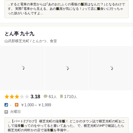
...すると電車の車窓からは｢あのおたふくの看板の
飯
屋はなんだ？｣となるわけで
す。 実際｢電車から見える、あの
飯
屋が気になる！｣って店に
飯
食いに行っちゃ
った奴がいるんですよ...
とん亭 九十九
山武郡横芝光町 / とんかつ、食堂
3.18
61
1710
人
人
-
￥1,000～￥1,999
火曜日
...【パート2ブログ】 横芝光町の滋養
飯
！ どこかのタウン誌で横芝光町の町おこ
しで滋養
飯
ってのをやってると書いてあった。 で、横芝光町のHPで確認したら
横芝光町の何軒かの店で滋養
飯
を準備中...