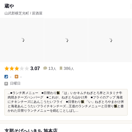
蔵や
山武郡横芝光町 / 居酒屋
3.07
13
386
人
人
-
-
日曜日
...■ランチ丼メニュー ■日替わり
飯
「は」いかキムチねぎとろ丼とスタミナ牛
肉焼きチーズハンバーグ ■これが、ねぎとろ山かけ丼 ■フライのアップ 海老
にチキンチーズにあんこうたいフライ ■日替わり
飯
「い」ねぎとろやまかけ丼
と海老あんこうたいフライチキンチーズ...王道のランチメニューと日替り
飯
と書
かれた日替りランチメニューを睨むことしばし...
支那そばへいきち 旭本店