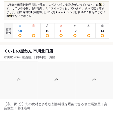
...海鮮丼御膳1430円税込を注文。 ごくふつうのお刺身がのっています。白
飯
で
す。サラダや小鉢、お味噌汁、ミニスイーツも付いています。 食べて落ち着き
ました...他白身3枚 ◼️横綱握り盛り12貫★★★★ シャリは普通のご飯なのかな？
酢
飯
でないと思うが...
土
日
月
火
水
木
金
空席
8
9
10
11
12
13
14
8
/
情報
くいもの屋わん 市川北口店
市川駅 98m / 居酒屋、日本料理、海鮮
【市川駅1分】旬の食材と多彩な創作料理を堪能できる個室居酒屋｜宴
会個室35名様迄可