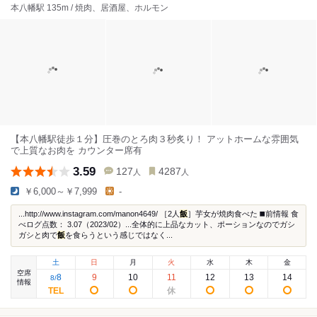
本八幡駅 135m / 焼肉、居酒屋、ホルモン
【本八幡駅徒歩１分】圧巻のとろ肉３秒炙り！ アットホームな雰囲気
で上質なお肉を カウンター席有
3.59
127
4287
人
人
￥6,000～￥7,999
-
...http://www.instagram.com/manon4649/ ［2人
飯
］芋女が焼肉食べた ◼️前情報 食
べログ点数： 3.07（2023/02）...全体的に上品なカット、ポーションなのでガシ
ガシと肉で
飯
を食らうという感じではなく...
土
日
月
火
水
木
金
空席
8
9
10
11
12
13
14
8
/
情報