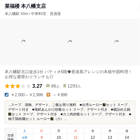
菜福楼 本八幡支店
本八幡駅 40m / 中華料理、居酒屋
本八幡駅北口徒歩1分 パティオ6階◆香港風アレンジの本格中国料理！
お得な週替わりランチも◎
3.27
86
1293
人
人
￥2,000～￥2,999
～￥999
...スープ、漬物、デザート、ご飯お替り無料 ■台湾ルーロー
飯
セット スープ、
デザート付き ■海鮮あんかけ炒飯セット スープ、デザート付き ■腸詰め土鍋
飯
セット スープ、デザート付き ■カニ肉炒飯セット スープ、デザート付き ■
柚子鶏肉麺セット ルーロー
飯
（小）...
土
日
月
火
水
木
金
空席
8
9
10
11
12
13
14
8
/
情報