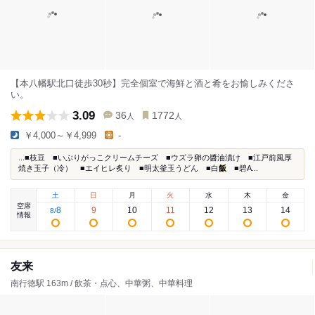
【本八幡駅北口徒歩30秒】完全個室で海鮮と酒と肴をお愉しみくださ
い。
3.09
36
1772
人
人
￥4,000～￥4,999
-
...■枝豆 ■いぶりがっこクリームチーズ ■ウズラ卵の醬油漬け ■江戸前風厚
焼き玉子（冷） ■エイヒレ炙り ■明太釜玉うどん ■白
飯
■碧A...
土
日
月
火
水
木
金
空席
8
9
10
11
12
13
14
8
/
情報
友来
南行徳駅 163m / 飲茶・点心、中華粥、中華料理