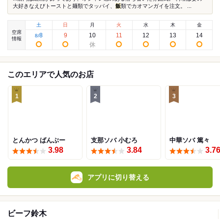
大好きなえびトーストと麺類でタッパイ、
飯
類でカオマンガイを注文。 ...
土
日
月
火
水
木
金
空席
8
9
10
11
12
13
14
8
/
情報
このエリアで人気のお店
1
2
3
とんかつ ばんぶー
支那ソバ 小むろ
中華ソバ 篤々
3.98
3.84
3.7
アプリに切り替える
ビーフ鈴木