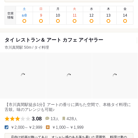
土
日
月
火
水
木
金
空席
8
9
10
11
12
13
14
8
/
情報
タイ レストラン＆ アート カフェ アイヤラー
市川真間駅 50m / タイ料理
【市川真間駅徒歩1分】アートの香りに満ちた空間で、本格タイ料理に
舌鼓。味のアレンジも可能♪
3.08
13
428
人
人
￥2,000～￥2,999
￥1,000～￥1,999
...店内は絵画が飾ってあり、オシャレ感のある落ち着いた雰囲気。 料理は妻の