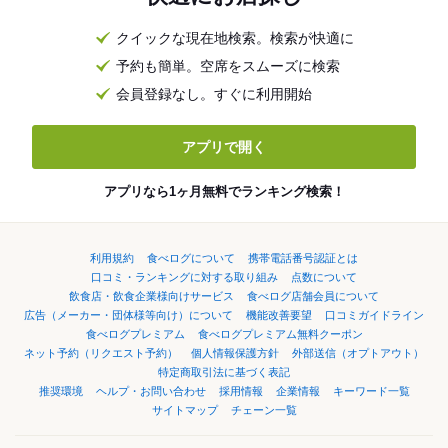
クイックな現在地検索。検索が快適に
予約も簡単。空席をスムーズに検索
会員登録なし。すぐに利用開始
アプリで開く
アプリなら1ヶ月無料でランキング検索！
利用規約
食べログについて
携帯電話番号認証とは
口コミ・ランキングに対する取り組み
点数について
飲食店・飲食企業様向けサービス
食べログ店舗会員について
広告（メーカー・団体様等向け）について
機能改善要望
口コミガイドライン
食べログプレミアム
食べログプレミアム無料クーポン
ネット予約（リクエスト予約）
個人情報保護方針
外部送信（オプトアウト）
特定商取引法に基づく表記
推奨環境
ヘルプ・お問い合わせ
採用情報
企業情報
キーワード一覧
サイトマップ
チェーン一覧