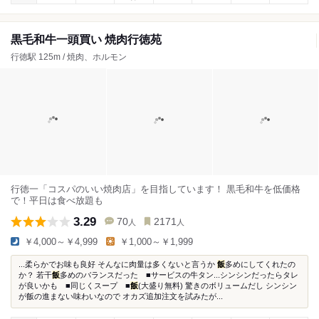
黒毛和牛一頭買い 焼肉行徳苑
行徳駅 125m / 焼肉、ホルモン
行徳一「コスパのいい焼肉店」を目指しています！ 黒毛和牛を低価格
で！平日は食べ放題も
3.29
70
2171
人
人
￥4,000～￥4,999
￥1,000～￥1,999
...柔らかでお味も良好 そんなに肉量は多くないと言うか
飯
多めにしてくれたの
か？ 若干
飯
多めのバランスだった ■サービスの牛タン...シンシンだったらタレ
が良いかも ■同じくスープ ■
飯
(大盛り無料) 驚きのボリュームだし シンシン
が飯の進まない味わいなので オカズ追加注文を試みたが...