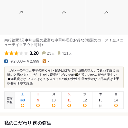
南行徳駅3分◆味自慢の豊富な中華料理◎お得な3種類のコース！全メニ
ューテイクアウト可能♪
3.20
23
411
人
人
￥2,000～￥2,999
-
...カレーの辛口と中辛の間くらい 旨みはぼちぼち 山椒の味わいで食わす感じ 美
味いと思います！ が、しかし 麻婆が少ないのか
飯
が多いのか… 配分が難しい
◆満足度とか フロアはとてもスタイルの良い女性 中華女性かな？日本語は上手
接客も丁寧で好感...
土
日
月
火
水
木
金
空席
8
9
10
11
12
13
14
8
/
情報
私のこだわり 肉の弥生