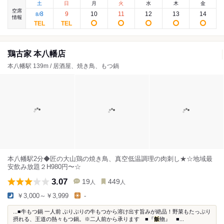
土
日
月
火
水
木
金
空席
8
9
10
11
12
13
14
8
/
情報
鶏古家 本八幡店
本八幡駅 139m / 居酒屋、焼き鳥、もつ鍋
本八幡駅2分◆匠の大山鶏の焼き鳥、真空低温調理の肉刺し★☆地域最
安飲み放題２H980円〜☆
3.07
19
449
人
人
￥3,000～￥3,999
-
...■牛もつ鍋 一人前 ぷりぷりの牛もつから溶け出す旨みが絶品！野菜もたっぷり
摂れる、王道の熱々もつ鍋。※二人前から承ります ■『
飯
物』 ■...