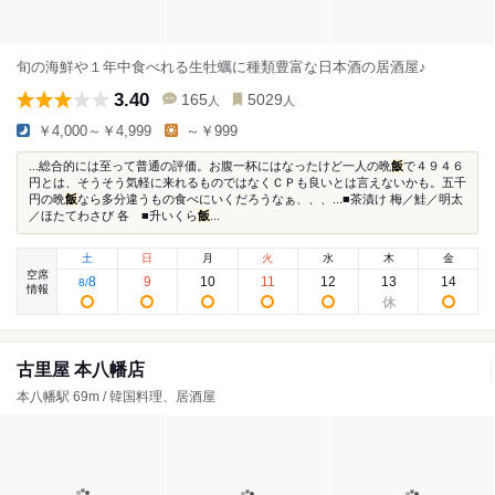
旬の海鮮や１年中食べれる生牡蠣に種類豊富な日本酒の居酒屋♪
3.40
165
5029
人
人
￥4,000～￥4,999
～￥999
...総合的には至って普通の評価。お腹一杯にはなったけど一人の晩
飯
で４９４６
円とは、そうそう気軽に来れるものではなくＣＰも良いとは言えないかも。五千
円の晩
飯
なら多分違うもの食べにいくだろうなぁ、、、...■茶漬け 梅／鮭／明太
／ほたてわさび 各 ■升いくら
飯
...
土
日
月
火
水
木
金
空席
8
9
10
11
12
13
14
8
/
情報
古里屋 本八幡店
本八幡駅 69m / 韓国料理、居酒屋