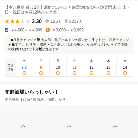
【本八幡駅 徒歩2分】新鮮ホルモンと厳選焼肉の炭火焼専門店 ☆ 土・
日・祝日はお昼12時から営業
3.30
125
3217
人
人
￥4,000～￥4,999
￥3,000～￥3,999
...■月見チャンジャ
飯
大人気、亀戸ホルモンの賄いから生まれた、月見チャンジ
ャ
飯
です。 ピリ辛 × 濃厚 × コク深い...塩ホルモン。それぞれタレいらずで下味
の味付けだけで十分
飯
が進みます...
土
日
月
火
水
木
金
空席
8
9
10
11
12
13
14
8
/
情報
旬鮮酒場いらっしゃい！
本八幡駅 177m / 居酒屋、海鮮、かき