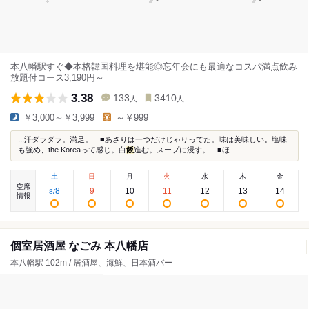
本八幡駅すぐ◆本格韓国料理を堪能◎忘年会にも最適なコスパ満点飲み
放題付コース3,190円～
3.38
133
3410
人
人
￥3,000～￥3,999
～￥999
...汗ダラダラ。満足。 ■あさりは一つだけじゃりってた。味は美味しい。塩味
も強め、the Koreaって感じ。白
飯
進む。スープに浸す。 ■ほ...
土
日
月
火
水
木
金
空席
8
9
10
11
12
13
14
8
/
情報
個室居酒屋 なごみ 本八幡店
本八幡駅 102m / 居酒屋、海鮮、日本酒バー