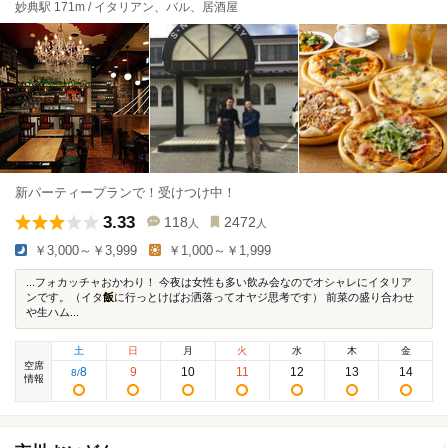
妙典駅 171m / イタリアン、バル、居酒屋
新パーティープランで！受けつけ中！
3.33
118
2472
人
人
￥3,000～￥3,999
￥1,000～￥1,999
...フォカッチャおかわり！ 今夜は女性も多い飲み会なのでオシャレにイタリア
ンです。（イタ
飯
に行っとけばお洒落ってオヤジ思考です） 前菜の盛り合わせ
や生ハム...
土
日
月
火
水
木
金
空席
8
9
10
11
12
13
14
8
/
情報