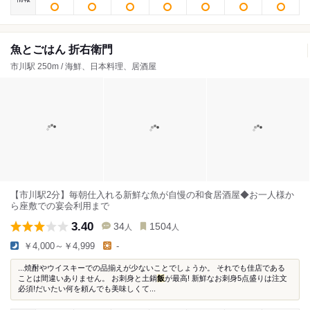
魚とごはん 折右衛門
市川駅 250m / 海鮮、日本料理、居酒屋
【市川駅2分】毎朝仕入れる新鮮な魚が自慢の和食居酒屋◆お一人様か
ら座敷での宴会利用まで
3.40
34
1504
人
人
￥4,000～￥4,999
-
...焼酎やウイスキーでの品揃えが少ないことでしょうか。 それでも佳店である
ことは間違いありません。 お刺身と土鍋
飯
が最高! 新鮮なお刺身5点盛りは注文
必須!だいたい何を頼んでも美味しくて...