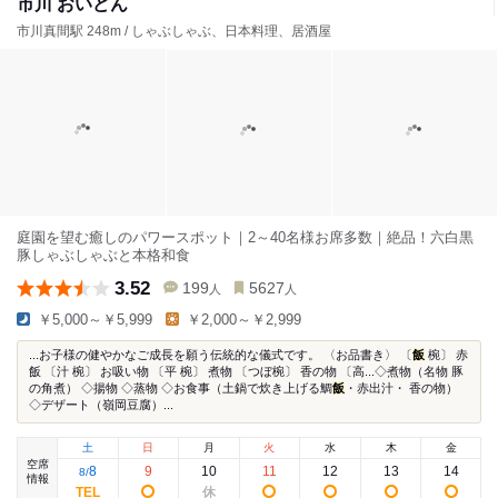
市川 おいどん
市川真間駅 248m / しゃぶしゃぶ、日本料理、居酒屋
庭園を望む癒しのパワースポット｜2～40名様お席多数｜絶品！六白黒
豚しゃぶしゃぶと本格和食
3.52
199
5627
人
人
￥5,000～￥5,999
￥2,000～￥2,999
...お子様の健やかなご成長を願う伝統的な儀式です。 〈お品書き〉 〔
飯
椀〕 赤
飯 〔汁 椀〕 お吸い物 〔平 椀〕 煮物 〔つぼ椀〕 香の物 〔高...◇煮物（名物 豚
の角煮） ◇揚物 ◇蒸物 ◇お食事（土鍋で炊き上げる鯛
飯
・赤出汁・ 香の物）
◇デザート（嶺岡豆腐）...
土
日
月
火
水
木
金
空席
8
9
10
11
12
13
14
8
/
情報