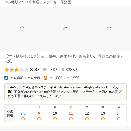
本八幡駅 85m / 牛料理、ステーキ、居酒屋
【本八幡駅徒歩1分】蔵王和牛と創作料理と落ち着いた雰囲気の個室が
人気
3.37
158
3285
人
人
￥4,000～￥4,999
￥1,000～￥1,999
...#A5ランク #仙台牛 #ステーキ #chiba #motoyawata #highqualitybeef ⁡ ⁡ ［2人
飯
］芋女が肉とか食べた ◼️前情報 ジャンル：焼肉・ステーキ・居酒屋 ◼️総評 ど
れも丁寧に作られてて美味しかった〜！！...
土
日
月
火
水
木
金
空席
8
9
10
11
12
13
14
8
/
情報