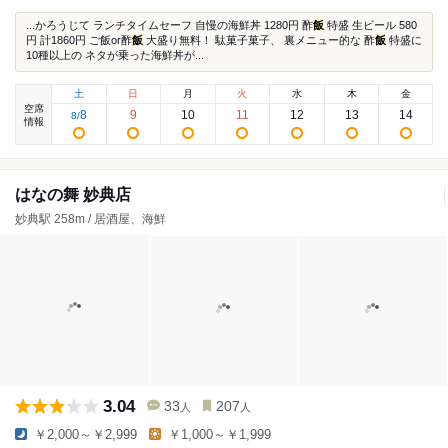
...かろうじて ランチタイムセーフ 自慢の海鮮丼 1280円 酢
飯
特盛 生ビール 580
円 計1860円 ご飯or酢
飯
大盛り無料！ 駄菓子菓子、 裏メニュー的な 酢
飯
特盛に
10種以上の ネタが乗った海鮮丼が...
土
日
月
火
水
木
金
空席
8
9
10
11
12
13
14
8
/
情報
はなの舞 妙典店
妙典駅 258m / 居酒屋、海鮮
3.04
33
207
人
人
￥2,000～￥2,999
￥1,000～￥1,999