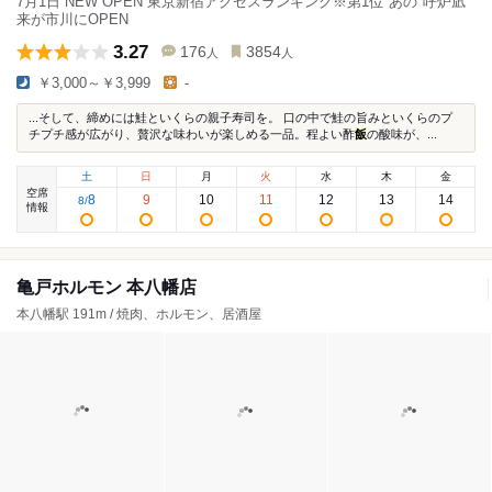
7月1日 NEW OPEN 東京新宿アクセスランキング※第1位"あの"呼炉凪
来が市川にOPEN
3.27
176
3854
人
人
￥3,000～￥3,999
-
...そして、締めには鮭といくらの親子寿司を。 口の中で鮭の旨みといくらのプ
チプチ感が広がり、贅沢な味わいが楽しめる一品。程よい酢
飯
の酸味が、...
土
日
月
火
水
木
金
空席
8
9
10
11
12
13
14
8
/
情報
亀戸ホルモン 本八幡店
本八幡駅 191m / 焼肉、ホルモン、居酒屋