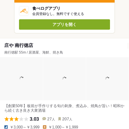
食べログアプリ
会員登録なし。無料ですぐ使える
アプリを開く
庄や 南行徳店
南行徳駅 55m / 居酒屋、海鮮、焼き鳥
【創業50年】板前が手作りする旬の刺身、煮込み、焼鳥が旨い！昭和か
ら続く古き良き大衆酒場
3.03
27
207
人
人
￥3,000～￥3,999
￥1,000～￥1,999