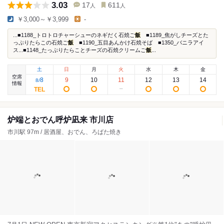
3.03
17
611
人
人
￥3,000～￥3,999
-
...■1188_トロトロチャーシューのネギだく石焼ご
飯
■1189_焦がしチーズとた
っぷりたらこの石焼ご
飯
■1190_五目あんかけ石焼そば ■1350_バニラアイ
ス...■1148_たっぷりたらことチーズの石焼クリームご
飯
...
土
日
月
火
水
木
金
空席
8
9
10
11
12
13
14
8
/
情報
炉端とおでん呼炉凪来 市川店
市川駅 97m / 居酒屋、おでん、ろばた焼き