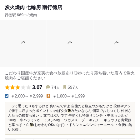
炭火焼肉 七輪房 南行徳店
行徳駅 669m / 焼肉
こだわり国産牛が充実の食べ放題あり◎ゆったり落ち着いた店内で炭火
焼肉をご堪能ください
3.07
74
597
人
人
￥2,000～￥2,999
￥1,000～￥1,999
...って思ったりもするけど 良いんですよ 自腹だと腹立つかもだけど 投稿やクジ
で勝手に貯まったポイント いわばタダ
飯
みたいなもん 個室でおちつくし 仲居さ
んたちの接客も良いし 文句はないです 牛尽くし特盛りランチ ・中落ちカルビ
100g ・牛ハラミ50g ・ミスジ50g ・ワカメスープ ・キムチ ・キュウリと青紫蘇
と葉っぱ ・白
飯
(おかわりOKのはず) ・ドリンク→ジンジャーエール ・食後に熱
いお茶...