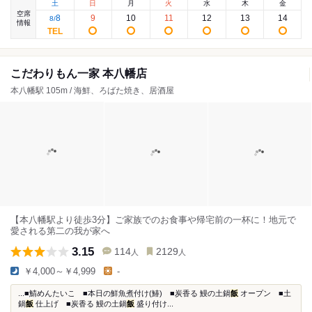
土
日
月
火
水
木
金
空席
8
9
10
11
12
13
14
8
/
情報
こだわりもん一家 本八幡店
本八幡駅 105m / 海鮮、ろばた焼き、居酒屋
【本八幡駅より徒歩3分】ご家族でのお食事や帰宅前の一杯に！地元で
愛される第二の我が家へ
3.15
114
2129
人
人
￥4,000～￥4,999
-
...■鯖めんたいこ ■本日の鮮魚煮付け(鰆) ■炭香る 鰻の土鍋
飯
オープン ■土
鍋
飯
仕上げ ■炭香る 鰻の土鍋
飯
盛り付け...