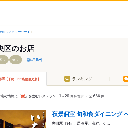
ではじまるキーワード
央区のお店
詳細条件
区
飯
標準
ランキング
【予約・PR店舗優先順】
栄町駅
千葉寺駅
葭川公園駅
大森台駅
県庁前駅
飯
お店の情報に「
」を含むレストラン
1
～
20
件を表示
／
全
636
件
千葉公園駅
西登戸駅
夜景個室 旬和食ダイニング 
と駅
新千葉駅
栄町駅 194m / 居酒屋、海鮮、そば
京成千葉駅