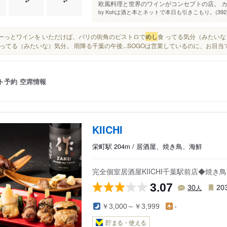
欧風料理と世界のワインがコンセプトの店。 カ
Kohは酒と本とネットで本日も引きこもり。(392
by
ぽけーっとワインを いただけば、パリの街角のビストロで
めし
食 ってる気分（みたいな
ってる（みたいな）気分。 雨降る千葉の午後...SOGOは営業しているのに、お目
ト予約
空席情報
KIICHI
栄町駅 204m / 居酒屋、焼き鳥、海鮮
完全個室居酒屋KIICHI千葉駅前店◆焼
3.07
人
30
20
￥3,000～￥3,999
-
貯まる・使える