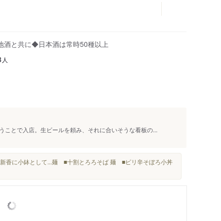
地酒と共に◆日本酒は常時50種以上
人
3
ことで入店。生ビールを頼み、それに合いそうな看板の...
新香に小鉢として...麺 ■十割とろろそば 麺 ■ピリ辛そぼろ小丼