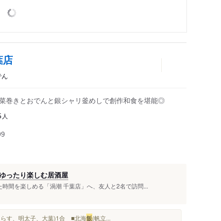
葉店
でん
野菜巻きとおでんと銀シャリ釜めしで創作和食を堪能◎
人
5
99
ゆったり楽しむ居酒屋
時間を楽しめる「渦潮 千葉店」へ、友人と2名で訪問...
しらす、明太子、大葉)1合 ■北海
飯
(帆立...