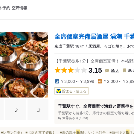
ト予約
空席情報
全席個室完備居酒屋 渦潮 千
京成千葉駅 187m / 居酒屋、ろばた焼き、お
【千葉駅徒歩1分】全席個室完備！ 本格
3.15
人
65
86
￥3,000～￥3,999
￥2,000～￥2,9
貯まる・使える
千葉駅すぐ、全席個室で海鮮と野菜串を
千葉駅から徒歩1分、扉付きの個室で落ち着いた
大蒜あさり(1073)
by
■水 ■レモン(1個) ■【炊き立て釜飯】 ■海の親子
飯
(鮭、いくら)1合 ■白州明太
飯
(