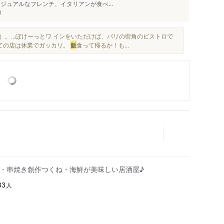
ジュアルなフレンチ、イタリアンが食べ...
)
）。...ぽけーっとワ インをいただけば、パリの街角のビストロで
当ての店は休業でガッカリ。
飯
食って帰るか！も...
き鳥・串焼き創作つくね・海鮮が美味しい居酒屋♪
人
33