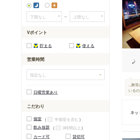
市役所前
～
Vポイント
貯まる
使える
営業時間
...
いるの
日曜営業あり
こだわり
ネッ
個室
半個室を含む
飲み放題
3時間以上
カード可
貸切可