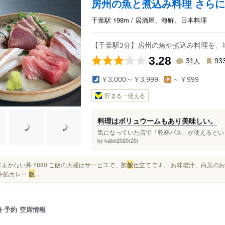
房州の魚と煮込み料理 さらに
千葉駅 198m / 居酒屋、海鮮、日本料理
【千葉駅3分】房州の魚や煮込み料理を、
3.28
人
31
93
￥3,000～￥3,999
～￥999
貯まる・使える
料理はボリュウームもあり美味しい。
気になっていた店で「乾杯パス」が使えるという
kabe2020(25)
by
※海鮮まかない丼 ¥880 ご飯の大盛はサービスで、酢
飯
仕立てです。 お味噌汁、白菜のお
牛筋カレー
飯
...
ト予約
空席情報