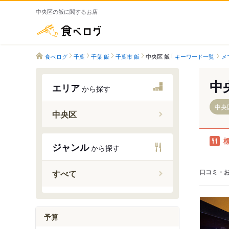
中央区の飯に関するお店
食べログ
食べログ
千葉
千葉 飯
千葉市 飯
キーワード一覧
メ
中央区 飯
中
エリア
から探す
中央
中央区
千葉駅
ジャンル
から探す
西千葉駅
本千葉駅
口コミ・
すべて
蘇我駅
浜野駅
千葉みな
予算
東千葉駅