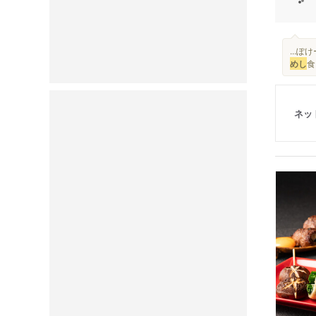
...
めし
食
ネッ