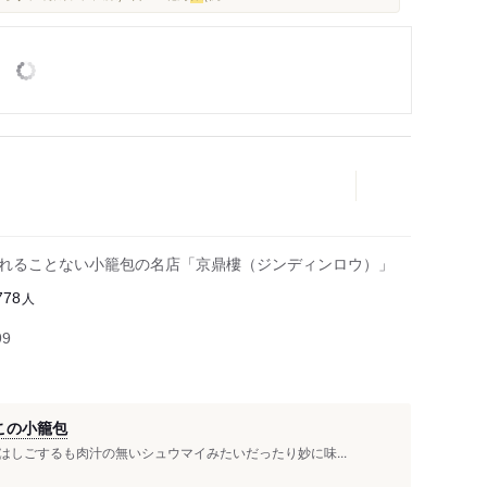
切れることない小籠包の名店「京鼎樓（ジンディンロウ）」
人
778
99
この小籠包
しごするも肉汁の無いシュウマイみたいだったり妙に味...