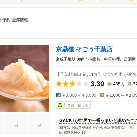
ト予約
空席情報
京鼎樓 そごう千葉店
京成千葉駅 89m / 小籠包、中華料理、居酒屋
【千葉駅南口 徒歩1分】台湾で行列が途
3.30
人
435
7
￥3,000～￥3,999
￥1,000～￥1,9
貯まる・使える
GACKTが世界で一番うまいと認めたこ
相方は小籠包が好きだから横浜中華街に行き、は
魑魅魍魎-X(98)
by