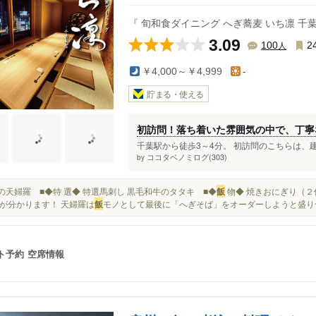
駅
千葉中央駅
『 旬和食ダイニング へぎ蕎麦 いち凛 千
3.09
人
100
2
￥4,000～￥4,999
-
貯まる・使える
初訪問！落ち着いた雰囲気の中で、丁寧
千葉駅から徒歩3～4分。 初訪問のこちらは、建
ココタベノミログ(303)
by
舞茸の天婦羅 ■◆特 選◆ 特選馬刺し 黒毛和牛のタタキ ■◆
飯
物◆ 焼きおにぎり（２
が分かります！ 天婦羅は
飯
モノとして最後に「へぎそば」をオーダーしようと盛り合
ト予約
空席情報