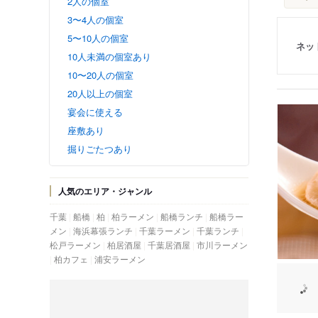
2人の個室
3〜4人の個室
5〜10人の個室
ネッ
10人未満の個室あり
10〜20人の個室
20人以上の個室
宴会に使える
座敷あり
掘りごたつあり
人気のエリア・ジャンル
千葉
船橋
柏
柏ラーメン
船橋ランチ
船橋ラー
メン
海浜幕張ランチ
千葉ラーメン
千葉ランチ
松戸ラーメン
柏居酒屋
千葉居酒屋
市川ラーメン
柏カフェ
浦安ラーメン