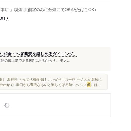
葉本店 』喫煙可(個室のみに分煙にてOK)紙たばこOK）
人
451
な和食・へぎ蕎麦を楽しめるダイニング。
物の最上階である9階にお店があり、 モノ...
個） 海鮮丼 さっぱり梅茶漬け...しっかりした作り手さんが厨房に
わせで...辛口から豊潤なものと楽しくほろ酔いへ シメ
飯
には...