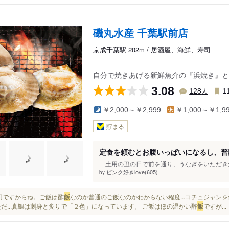
磯丸水産 千葉駅前店
京成千葉駅 202m / 居酒屋、海鮮、寿司
自分で焼きあげる新鮮魚介の『浜焼き』と
3.08
人
128
1
￥2,000～￥2,999
￥1,000～￥1,9
貯まる
定食を頼むとお腹いっぱいになるし、普
土用の丑の日で前を通り、うなぎをいただきた
ピンク好きlove(605)
by
590円ですからね。ご飯は酢
飯
なのか普通のご飯なのかわからない程度...コチュジャン
ただ...真鯛は刺身と炙りで「２色」になっています。 ご飯はほの温かい酢
飯
ですが...