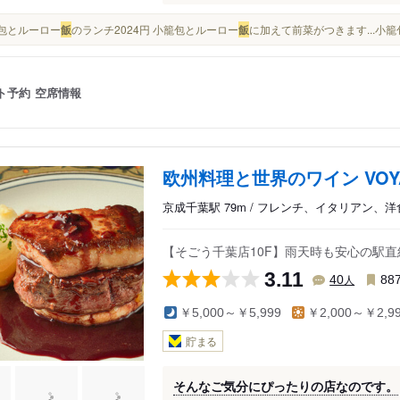
小籠包とルーロー
飯
のランチ2024円 小籠包とルーロー
飯
に加えて前菜がつきます...小籠
ト予約
空席情報
欧州料理と世界のワイン VOY
京成千葉駅 79m / フレンチ、イタリアン、洋
【そごう千葉店10F】雨天時も安心の駅
3.11
人
40
88
￥5,000～￥5,999
￥2,000～￥2,9
貯まる
そんなご気分にぴったりの店なのです。