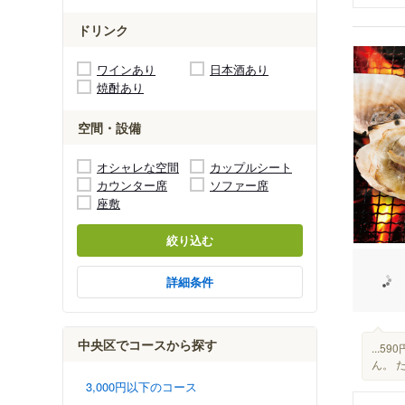
ドリンク
ワインあり
日本酒あり
焼酎あり
空間・設備
オシャレな空間
カップルシート
カウンター席
ソファー席
座敷
絞り込む
詳細条件
中央区でコースから探す
...
ん。 
3,000円以下のコース