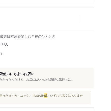
厳選日本酒を楽しむ至福のひととき
人
199
99
段使いにもよいお店✨
かったんだけど、お店にはいったら海鮮な気持ちに...
を使ったまぐろ、ユッケ、甘めの酢
飯
、いずれも悪くはありませ