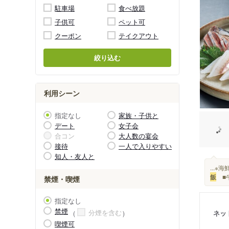
駐車場
食べ放題
子供可
ペット可
クーポン
テイクアウト
絞り込む
利用シーン
指定なし
家族・子供と
デート
女子会
合コン
大人数の宴会
接待
一人で入りやすい
知人・友人と
...
飯
■
禁煙・喫煙
指定なし
禁煙
分煙を含む
ネッ
喫煙可