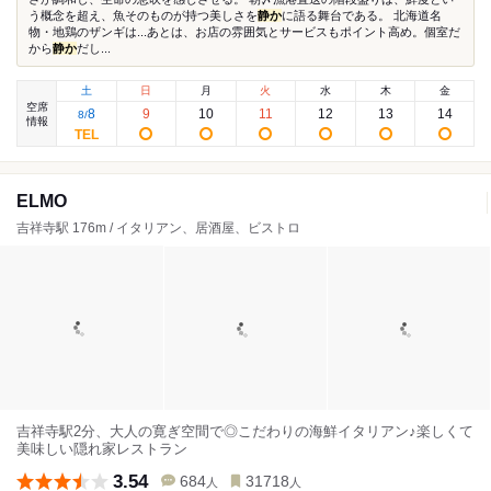
う概念を超え、魚そのものが持つ美しさを
静か
に語る舞台である。 北海道名
物・地鶏のザンギは...あとは、お店の雰囲気とサービスもポイント高め。個室だ
から
静か
だし...
土
日
月
火
水
木
金
空席
8
9
10
11
12
13
14
8
/
情報
ELMO
吉祥寺駅 176m / イタリアン、居酒屋、ビストロ
吉祥寺駅2分、大人の寛ぎ空間で◎こだわりの海鮮イタリアン♪楽しくて
美味しい隠れ家レストラン
3.54
684
31718
人
人