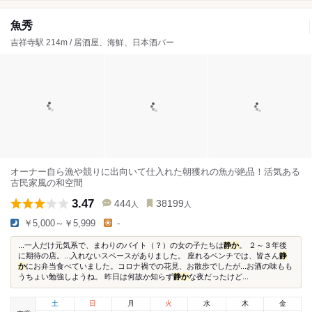
魚秀
吉祥寺駅 214m / 居酒屋、海鮮、日本酒バー
オーナー自ら漁や競りに出向いて仕入れた朝獲れの魚が絶品！活気ある
古民家風の和空間
3.47
444
38199
人
人
￥5,000～￥5,999
-
...一人だけ元気系で、まわりのバイト（？）の女の子たちは
静か
。 ２～３年後
に期待の店。...入れないスペースがありました。 座れるベンチでは、皆さん
静
か
にお弁当食べていました。コロナ禍での花見、お散歩でしたが...お酒の味もも
うちょい勉強しようね。 昨日は何故か知らず
静か
な夜だったけど...
土
日
月
火
水
木
金