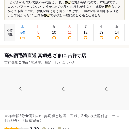
...がやがやしていて賑やかな感じ。 私は
静か
な方が好きなので、本店派です。
コストパフォーマンスというか...あの大学生の群れが少なく、比較的
静か
なこと
がとても良いです。 お肉の味はもう言うに及ばず。...締めの中華麺もさらりと
いけて良かった^ ^ 店内が
静か
で子供と一緒に楽しく過ごせました...
土
日
月
火
水
木
金
空席
8
9
10
11
12
13
14
8
/
情報
高知宿毛湾直送 真鯛処 ざまに 吉祥寺店
吉祥寺駅 278m / 居酒屋、海鮮、しゃぶしゃぶ
吉祥寺駅2分◆高知の生姜真鯛と地酒に舌鼓。2H飲み放題付きコース
4,500円～《個室完備》