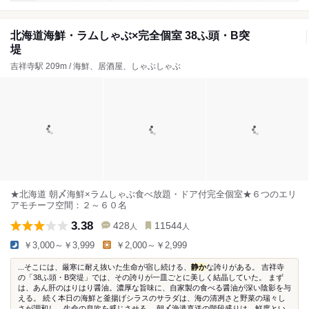
北海道海鮮・ラムしゃぶ×完全個室 38ふ頭・B突
堤
吉祥寺駅 209m / 海鮮、居酒屋、しゃぶしゃぶ
★北海道 朝〆海鮮×ラムしゃぶ食べ放題・ドア付完全個室★６つのエリ
アモチーフ空間：２～６０名
3.38
428
11544
人
人
￥3,000～￥3,999
￥2,000～￥2,999
...そこには、厳寒に耐え抜いた生命が宿し続ける、
静か
な誇りがある。 吉祥寺
の「38ふ頭・B突堤」では、その誇りが一皿ごとに美しく結晶していた。 まず
は、あん肝のはりはり醤油。濃厚な旨味に、自家製の食べる醤油が深い陰影を与
える。 続く本日の海鮮と釜揚げシラスのサラダは、海の清冽さと野菜の瑞々し
さが調和し、生命の息吹を感じさせる。 朝〆漁港直送の階段盛りは、鮮度とい