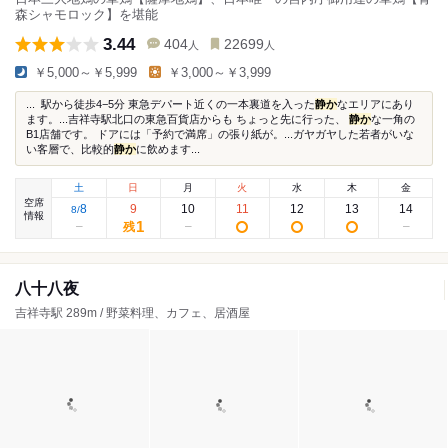
森シャモロック】を堪能
3.44
404
22699
人
人
￥5,000～￥5,999
￥3,000～￥3,999
... 駅から徒歩4−5分 東急デパート近くの一本裏道を入った
静か
なエリアにあり
ます。...吉祥寺駅北口の東急百貨店からも ちょっと先に行った、
静か
な一角の
B1店舗です。 ドアには「予約で満席」の張り紙が。...ガヤガヤした若者がいな
い客層で、比較的
静か
に飲めます...
土
日
月
火
水
木
金
空席
8
9
10
11
12
13
14
8
/
情報
1
残
八十八夜
吉祥寺駅 289m / 野菜料理、カフェ、居酒屋