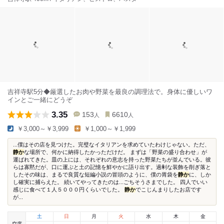
吉祥寺駅5分◆厳選したお肉や野菜を最良の調理法で。身体に優しいワ
インとご一緒にどうぞ
3.35
153
6610
人
人
￥3,000～￥3,999
￥1,000～￥1,999
...僕はその店を見つけた。完璧なイタリアンを求めていたわけじゃない。ただ、
静か
な場所で、何かに納得したかっただけだ。 まずは「野菜の盛り合わせ」が
運ばれてきた。皿の上には、それぞれの意志を持った野菜たちが並んでいる。彼
らは寡黙だが、口に運ぶと土の記憶を鮮やかに語り出す。過剰な装飾を削ぎ落と
したその味は、まるで良質な短編小説の冒頭のように、僕の胃袋を
静か
に、しか
し確実に捕らえた。 続いてやってきたのは...ごちそうさまでした。 四人でいい
感じに食べて１人５０００円くらいでした。
静か
でこじんまりしたお店です
が...
土
日
月
火
水
木
金
空席