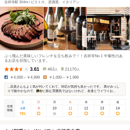
吉祥寺駅 304m / ビストロ、居酒屋、イタリアン
ぶっ飛んだ美味しいフレンチを立ち飲みで！！吉祥寺No.1 中毒性のあ
るお店を目指しています。
3.61
463
21170
人
人
￥4,000～￥4,999
￥1,000～￥1,999
...店員さんもよく気が付いてくれて、対応が気持ち良かったです。 席がみっし
りで賑やかなので、
静か
に飲む雰囲気ではないけれど、友達とワイワイお...
土
日
月
火
水
木
金
空席
8
9
10
11
12
13
14
8
/
情報