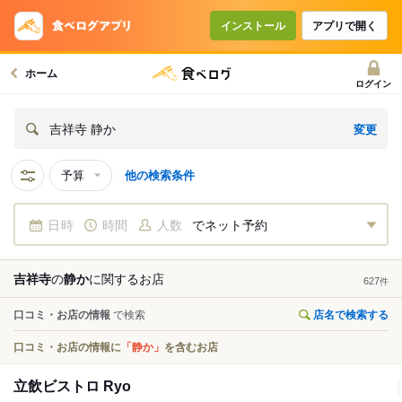
インストール
アプリで開く
ホーム
ログイン
変更
吉祥寺 静か
予算
他の検索条件
日時
時間
人数
でネット予約
吉祥寺
の
静か
に関する
お店
627
件
口コミ・お店の情報
で検索
店名で検索する
口コミ・お店の情報に
「静か」
を含むお店
立飲ビストロ Ryo