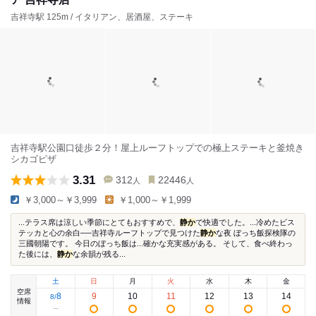
吉祥寺駅 125m / イタリアン、居酒屋、ステーキ
吉祥寺駅公園口徒歩２分！屋上ルーフトップでの極上ステーキと釜焼き
シカゴピザ
3.31
312
22446
人
人
￥3,000～￥3,999
￥1,000～￥1,999
...テラス席は涼しい季節にとてもおすすめで、
静か
で快適でした。...冷めたビス
テッカと心の余白──吉祥寺ルーフトップで見つけた
静か
な夜 ぼっち飯探検隊の
三國朝陽です。 今日のぼっち飯は...確かな充実感がある。 そして、食べ終わっ
た後には、
静か
な余韻が残る...
土
日
月
火
水
木
金
空席
8
9
10
11
12
13
14
8
/
情報