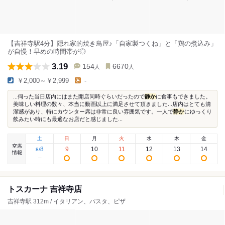
【吉祥寺駅4分】隠れ家的焼き鳥屋♪「自家製つくね」と「鶏の煮込み」
が自慢！早めの時間帯が◎
3.19
154
6670
人
人
￥2,000～￥2,999
-
...伺った当日店内にはまた開店同時ぐらいだったので
静か
に食事もできました。
美味しい料理の数々、本当に動画以上に満足させて頂きました...店内はとても清
潔感があり、特にカウンター席は非常に良い雰囲気です。一人で
静か
にゆっくり
飲みたい時にも最適なお店だと感じました...
土
日
月
火
水
木
金
空席
8
9
10
11
12
13
14
8
/
情報
トスカーナ 吉祥寺店
吉祥寺駅 312m / イタリアン、パスタ、ピザ