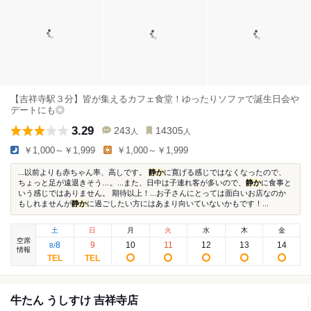
【吉祥寺駅３分】皆が集えるカフェ食堂！ゆったりソファで誕生日会や
デートにも◎
3.29
243
14305
人
人
￥1,000～￥1,999
￥1,000～￥1,999
...以前よりも赤ちゃん率、高しです。
静か
に寛げる感じではなくなったので、
ちょっと足が遠退きそう…。...また、日中は子連れ客が多いので、
静か
に食事と
いう感じではありません。 期待以上！...お子さんにとっては面白いお店なのか
もしれませんが
静か
に過ごしたい方にはあまり向いていないかもです！...
土
日
月
火
水
木
金
空席
8
9
10
11
12
13
14
8
/
情報
牛たん うしすけ 吉祥寺店