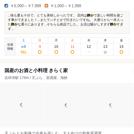
￥6,000～￥7,999
￥1,000～￥1,999
...味も量も十分で、とても美味しかったです。 店内は
静か
で楽しい時間を過ご
す事ができました！...またランチとかで行きたいですね。 大通りから一本入っ
た
静か
な通りにあります...そちらも絶品でした。 お店は騒がしすぎず
静か
すぎ
ず...
土
日
月
火
水
木
金
空席
8
9
10
11
12
13
14
8
/
情報
国産のお酒と小料理 きらく家
吉祥寺駅 176m / 天ぷら、居酒屋、海鮮
天ぷらとお刺身で会食を楽しむ、大人向けの和食居酒屋