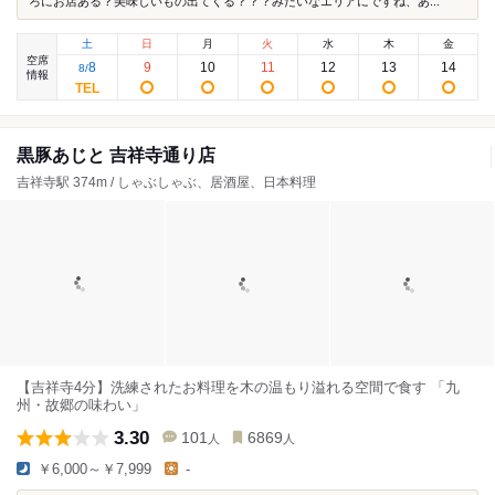
ろにお店ある？美味しいもの出てくる？？？みたいなエリアにですね、あ...
土
日
月
火
水
木
金
空席
8
9
10
11
12
13
14
8
/
情報
黒豚あじと 吉祥寺通り店
吉祥寺駅 374m / しゃぶしゃぶ、居酒屋、日本料理
【吉祥寺4分】洗練されたお料理を木の温もり溢れる空間で食す 「九
州・故郷の味わい」
3.30
101
6869
人
人
￥6,000～￥7,999
-