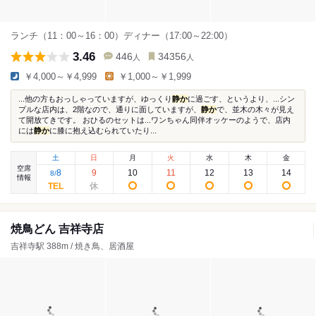
ランチ（11：00～16：00）ディナー（17:00～22:00）
3.46
446
34356
人
人
￥4,000～￥4,999
￥1,000～￥1,999
...他の方もおっしゃっていますが、ゆっくり
静か
に過ごす、というより、...シン
プルな店内は、2階なので、通りに面していますが、
静か
で、並木の木々が見え
て開放てきです。 おひるのセットは...ワンちゃん同伴オッケーのようで、店内
には
静か
に膝に抱え込むられていたり...
土
日
月
火
水
木
金
空席
8
9
10
11
12
13
14
8
/
情報
焼鳥どん 吉祥寺店
吉祥寺駅 388m / 焼き鳥、居酒屋