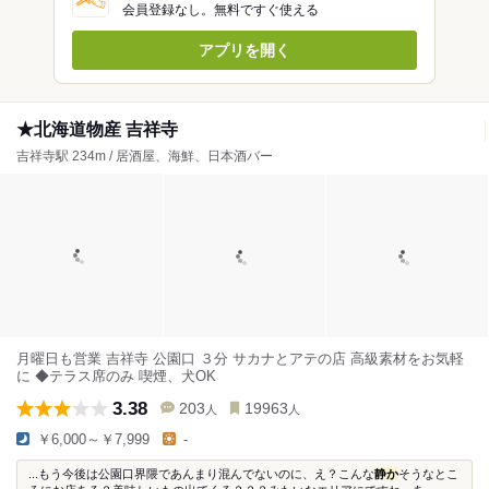
会員登録なし。無料ですぐ使える
アプリを開く
★北海道物産 吉祥寺
吉祥寺駅 234m / 居酒屋、海鮮、日本酒バー
月曜日も営業 吉祥寺 公園口 ３分 サカナとアテの店 高級素材をお気軽
に ◆テラス席のみ 喫煙、犬OK
3.38
203
19963
人
人
￥6,000～￥7,999
-
...もう今後は公園口界隈であんまり混んでないのに、え？こんな
静か
そうなとこ