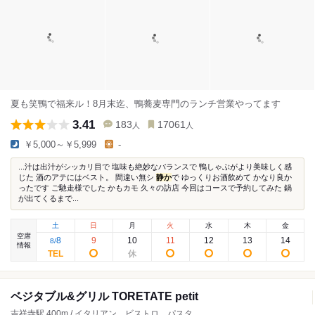
夏も笑鴨で福来ル！8月末迄、鴨蕎麦専門のランチ営業やってます
3.41
183
17061
人
人
￥5,000～￥5,999
-
...汁は出汁がシッカリ目で 塩味も絶妙なバランスで 鴨しゃぶがより美味しく感
じた 酒のアテにはベスト。 間違い無シ
静か
で ゆっくりお酒飲めて かなり良か
ったです ご馳走様でした かもカモ 久々の訪店 今回はコースで予約してみた 鍋
が出てくるまで...
土
日
月
火
水
木
金
空席
8
9
10
11
12
13
14
8
/
情報
ベジタブル&グリル TORETATE petit
吉祥寺駅 400m / イタリアン、ビストロ、パスタ