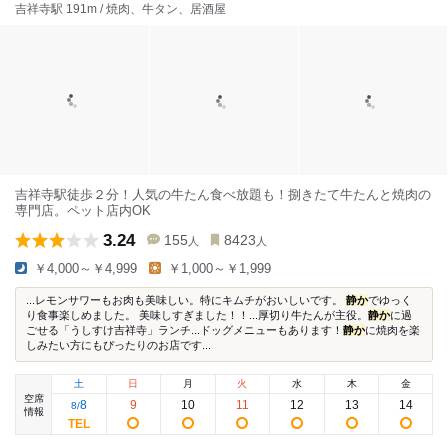
吉祥寺駅 191m / 焼肉、牛タン、居酒屋
吉祥寺駅徒歩２分！人気の牛たん食べ放題も！捌きたて牛たんと焼肉の
専門店。ペット店内OK
3.24
155
8423
人
人
￥4,000～￥4,999
￥1,000～￥1,999
...レモンサワーもお肉も美味しい。特にキムチがおいしいです。
静か
でゆっく
り食事楽しめました。 美味しすぎました！！...厚切り牛たんが主役。
静か
に過
ごせる「うしすけ吉祥寺」ランチ...ドッグメニューもあります！
静か
に焼肉を楽
しみたい方にもぴったりのお店です...
土
日
月
火
水
木
金
空席
8
9
10
11
12
13
14
8
/
情報