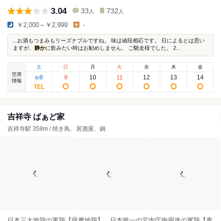
3.04
33
732
人
人
￥2,000～￥2,999
-
...お酒もつまみもリーズナブルですね。 味は値段相応です。 日によるとは思い
ますが、
静か
に飲みたい時はお勧めしません。 ご馳走様でした。 2...
土
日
月
火
水
木
金
空席
8
9
10
11
12
13
14
8
/
情報
吉祥寺 ばぁど家
吉祥寺駅 358m / 焼き鳥、居酒屋、鍋
日本三大地鶏の軍鶏【薩摩地鶏】、日本唯一の宮内庁御用達の軍鶏【青