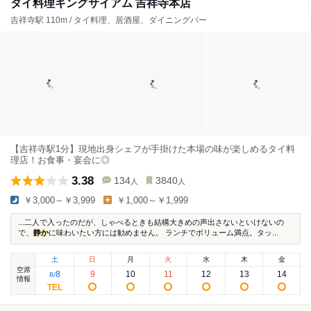
タイ料理キングサイアム 吉祥寺本店
吉祥寺駅 110m / タイ料理、居酒屋、ダイニングバー
【吉祥寺駅1分】現地出身シェフが手掛けた本場の味が楽しめるタイ料
理店！お食事・宴会に◎
3.38
134
3840
人
人
￥3,000～￥3,999
￥1,000～￥1,999
...二人で入ったのだが、しゃべるときも結構大きめの声出さないといけないの
で、
静か
に味わいたい方には勧めません。 ランチでボリューム満点。タッ...
土
日
月
火
水
木
金
空席
8
9
10
11
12
13
14
8
/
情報