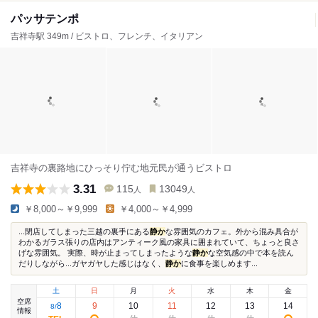
パッサテンポ
吉祥寺駅 349m / ビストロ、フレンチ、イタリアン
吉祥寺の裏路地にひっそり佇む地元民が通うビストロ
3.31
115
13049
人
人
￥8,000～￥9,999
￥4,000～￥4,999
...閉店してしまった三越の裏手にある
静か
な雰囲気のカフェ。外から混み具合が
わかるガラス張りの店内はアンティーク風の家具に囲まれていて、ちょっと良さ
げな雰囲気。 実際、時が止まってしまったような
静か
な空気感の中で本を読ん
だりしながら...ガヤガヤした感じはなく、
静か
に食事を楽しめます...
土
日
月
火
水
木
金
空席
8
9
10
11
12
13
14
8
/
情報