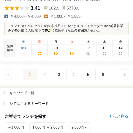
3.41
102
5373
人
人
￥4,000～￥4,999
￥1,000～￥1,999
...ランチ1000ベロセットがお得 祝日 14:15ひとり ラストオーダー15分前昼営業
終了45分前に入店 地下で
静か
に飲めそうな店の雰囲気が良い...
土
日
月
火
水
木
金
空席
8
9
10
11
12
13
14
8
/
情報
1
2
3
4
5
6
キーワード一覧
シではじまるキーワード
吉祥寺でランチを探す
もっと見る
～1,000円
1,000円 ～ 2,000円
2,000円～