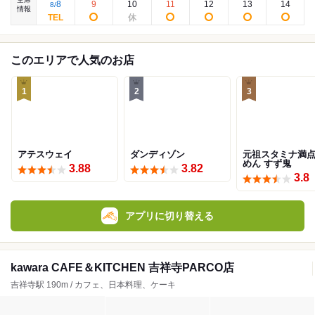
8
9
10
11
12
13
14
8
/
情報
このエリアで人気のお店
1
2
3
アテスウェイ
ダンディゾン
元祖スタミナ満
めん すず鬼
3.88
3.82
3.8
アプリに切り替える
kawara CAFE＆KITCHEN 吉祥寺PARCO店
吉祥寺駅 190m / カフェ、日本料理、ケーキ