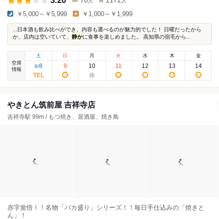
3.20
70
1172
人
人
￥5,000～￥5,999
￥1,000～￥1,999
...日本酒も飲み比べができ、内容も選べるのが魅力的でした！ 日曜だったから
か、店内は空いていて、
静か
に食事を楽しめました。 高知県の宿毛から...
土
日
月
火
水
木
金
空席
8
9
10
11
12
13
14
8
/
情報
やきとん筑前屋 吉祥寺店
吉祥寺駅 99m / もつ焼き、居酒屋、焼き鳥
赤字覚悟！！名物「バカ盛り」シリーズ！！毎日手仕込みの「焼きと
ん」！