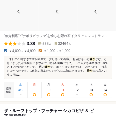
”魚介料理”×”ナポリピッツァ”を愉しむ隠れ家イタリアンレストラン！
3.38
538
32464
人
人
￥4,000～￥4,999
￥1,000～￥1,999
...平日の１時すぎですが満席で、少し待って着席。 お店はもっと
静か
かな、と
思いましたが比較的にぎやかで、明るい印象でした。...パスタも満足度は100％
とはいかなかったです。 店内
静か
で、ゆっくりできたのは、よかったし、接客
もよかったです。...東急の裏あたりのビルに二階にあります。
静か
なお店とい
うよりは...
土
日
月
火
水
木
金
空席
8
9
10
11
12
13
14
8
/
情報
ザ・ルーフトップ・ブッチャー シカゴピザ ＆ ビ
ア 吉祥寺店