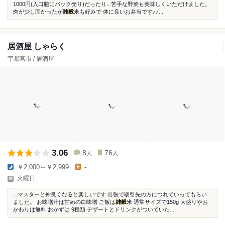
1000円(入口脇にパック売り)だったり...苦手な野菜も美味しくいただけました。
肉が少し固かったが
雑穀
米も好みで 体に良いお弁当です♪♪...
居酒屋 しゃらく
宇都宮市 / 居酒屋
3.06
8
76
人
人
￥2,000～￥2,999
-
火曜日
...マスターと仲良くなると楽しいです 出張で取引先の方につれていってもらい
ました。 お味噌汁は甘めの白味噌 ご飯は
雑穀
米 通常サイズで150g 大盛りやお
かわりは無料 おかずは 9種類 デザートとドリンクがついていた...