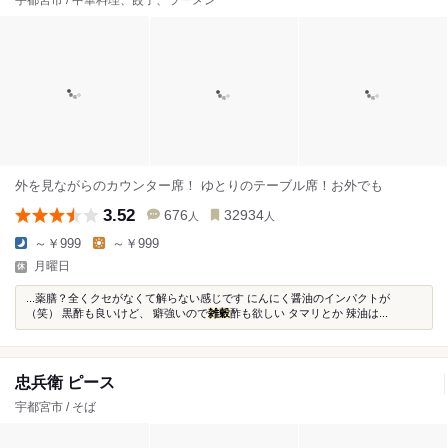
宇都宮市 / 中華料理、餃子、ラーメン
外を見ながらのカウンター席！ ゆとりのテーブル席！お外でも
3.52
676
32934
人
人
～￥999
～￥999
月曜日
...薬膳？全くクセがなくて解らない感じです にんにく醤油のインパクトが
（笑） 黒酢も良いけど、 癖強いので
雑穀
酢も欲しい タマリとか 辣油は...
忠兵衛 ピース
宇都宮市 / そば