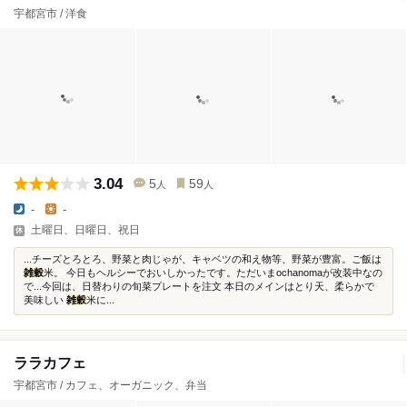
宇都宮市 / 洋食
3.04
5
59
人
人
-
-
土曜日、日曜日、祝日
...チーズとろとろ、野菜と肉じゃが、キャベツの和え物等、野菜が豊富。ご飯は
雑穀
米。 今日もヘルシーでおいしかったです。ただいまochanomaが改装中なの
で...今回は、日替わりの旬菜プレートを注文 本日のメインはとり天、柔らかで
美味しい
雑穀
米に...
ララカフェ
宇都宮市 / カフェ、オーガニック、弁当