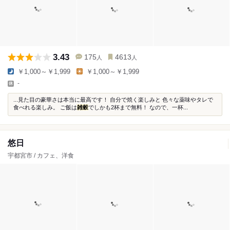
3.43
175
4613
人
人
￥1,000～￥1,999
￥1,000～￥1,999
-
...見た目の豪華さは本当に最高です！ 自分で焼く楽しみと 色々な薬味やタレで
食べれる楽しみ。 ご飯は
雑穀
でしかも2杯まで無料！ なので、一杯...
悠日
宇都宮市 / カフェ、洋食