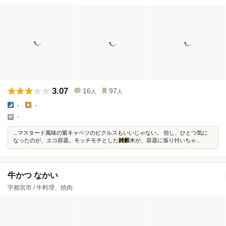
3.07
16
97
人
人
-
-
-
...マスタード風味の紫キャベツのピクルスもいいじゃない。 但し、ひとつ気に
なったのが、エコ容器。モッチモチとした
雑穀
米が、容器に張り付いちゃ...
牛かつ なかい
宇都宮市 / 牛料理、焼肉