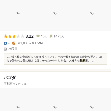
3.22
40
1473
人
人
-
￥1,000～￥1,999
水曜日
...ご飯も粒の食感がしっかり残っていて、一粒一粒を味わえる絶妙な硬さ。 め
ちゃ好みのご飯の硬さで嬉しかった〜✨✨ しかも、大好きな
雑穀
米。 ...
パゴダ
宇都宮市 / カフェ