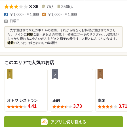
3.36
75
2565
人
人
￥1,000～￥1,999
￥1,000～￥1,999
日曜日
...先ず運ばれて来たカボチャの煮物。それから程なくお料理が運ばれて来まし
た。 メインに
雑穀
ご飯・あおさの味噌汁・煮物にゴーヤのサラダetc．お野菜が
しっかり摂れる...小さいがんもどきと茄子の煮付け、大根とにんじんのなます。
雑穀
の入ったご飯と岩のりの味噌汁...
このエリアで人気のお店
1
2
3
オトワ レストラン
正嗣
幸楽
4.41
3.73
3.7
アプリに切り替える