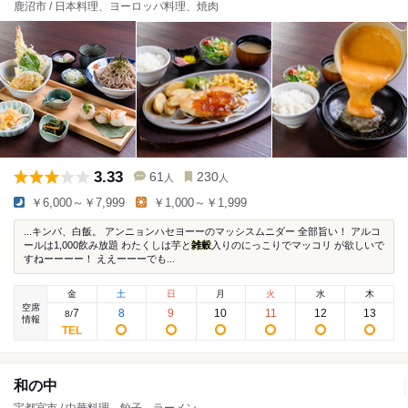
鹿沼市 / 日本料理、ヨーロッパ料理、焼肉
3.33
61
230
人
人
￥6,000～￥7,999
￥1,000～￥1,999
...キンパ、白飯。 アンニョンハセヨーーのマッシスムニダー 全部旨い！ アルコ
ールは1,000飲み放題 わたくしは芋と
雑穀
入りのにっこりでマッコリ が欲しいで
すねーーーー！ ええーーーでも...
金
土
日
月
火
水
木
空席
7
8
9
10
11
12
13
8
/
情報
和の中