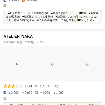
～￥999
～￥999
-
...■魚人気ＮＯ１．サバの味噌煮定食 ■自然の恵みたっぷり！
雑穀
米 ■期間限
定 糀豆乳鍋 ■期間限定 塩こうじ生姜鍋 ■期間限定 あじの開き...カミさんはタ
ラとか野菜の甘酢あんかけみたいなのを注文。 ご飯は白米と
雑穀
入りが選べ...
ATELIER INAKA
宇都宮市 / 食堂、甘味処、カフェ
3.09
20
981
人
人
￥2,000～￥2,999
￥1,000～￥1,999
-