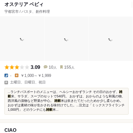
オステリア ベビィ
宇都宮市 / パスタ、創作料理
3.09
10
155
人
人
-
￥1,000～￥1,999
土曜日、日曜日、祝日
...ランチパスポートのメニューは、ヘルシーおかずランチ その日のおかず、
雑
穀
米、サラダ、スープのセットで540円。 おかずは、おからのような和風の物、
西洋風の漬物など野菜が中心。
雑穀
米は炊きたてだったためか少し柔らかめ。
おかずは素材の味が生かされる味付けでした。...注文は「ミックスフライランチ
1,000円」 どのランチにも
雑穀
米...
CIAO