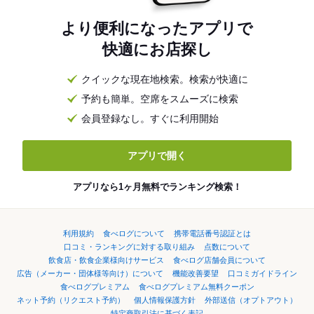
より便利になったアプリで
快適にお店探し
クイックな現在地検索。検索が快適に
予約も簡単。空席をスムーズに検索
会員登録なし。すぐに利用開始
アプリで開く
アプリなら1ヶ月無料でランキング検索！
利用規約
食べログについて
携帯電話番号認証とは
口コミ・ランキングに対する取り組み
点数について
飲食店・飲食企業様向けサービス
食べログ店舗会員について
広告（メーカー・団体様等向け）について
機能改善要望
口コミガイドライン
食べログプレミアム
食べログプレミアム無料クーポン
ネット予約（リクエスト予約）
個人情報保護方針
外部送信（オプトアウト）
特定商取引法に基づく表記