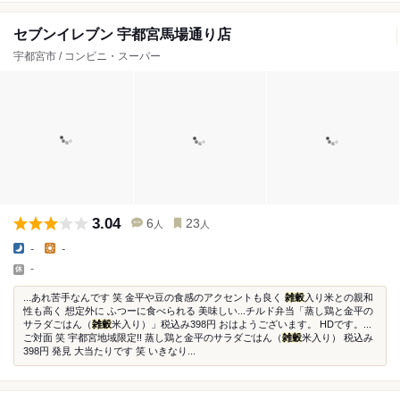
セブンイレブン 宇都宮馬場通り店
宇都宮市 / コンビニ・スーパー
3.04
6
23
人
人
-
-
-
...あれ苦手なんです 笑 金平や豆の食感のアクセントも良く
雑穀
入り米との親和
性も高く 想定外に ふつーに食べられる 美味しい...チルド弁当「蒸し鶏と金平の
サラダごはん（
雑穀
米入り）」税込み398円 おはようございます。 HDです。...
ご対面 笑 宇都宮地域限定!! 蒸し鶏と金平のサラダごはん（
雑穀
米入り） 税込み
398円 発見 大当たりです 笑 いきなり...