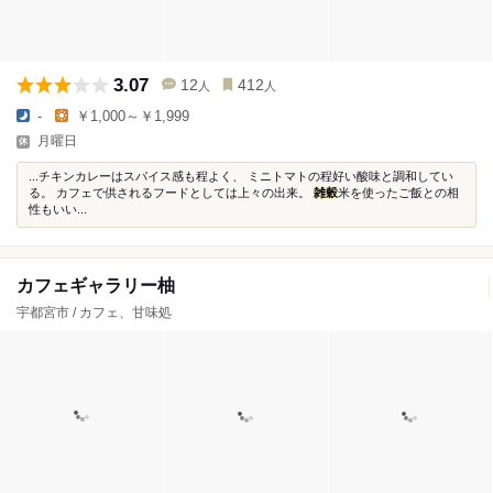
3.07
12
412
人
人
-
￥1,000～￥1,999
月曜日
...チキンカレーはスパイス感も程よく、 ミニトマトの程好い酸味と調和してい
る。 カフェで供されるフードとしては上々の出来。
雑穀
米を使ったご飯との相
性もいい...
カフェギャラリー柚
宇都宮市 / カフェ、甘味処