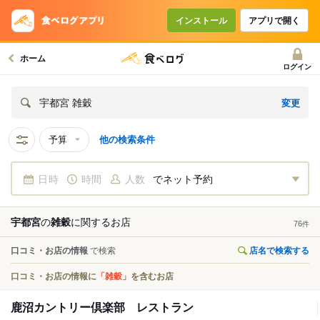
インストール
アプリで開く
ホーム
ログイン
変更
宇都宮 雑穀
予算
他の検索条件
日時
時間
人数
でネット予約
宇都宮
の
雑穀
に関する
お店
76
件
口コミ・お店の情報
で検索
店名で検索する
口コミ・お店の情報に
「雑穀」
を含むお店
鹿沼カントリー倶楽部 レストラン