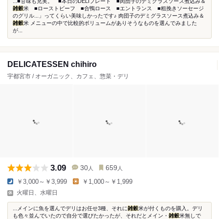
...■甘味も充実。 ■本日のDELIプレート ■肉団子のデミグラスソース煮込み＆
雑穀
米 ■ローストビーフ ■合鴨ロース ■エントランス ■粗挽きソーセージ
のグリル...」ってくらい美味しかったです♪ 肉団子のデミグラスソース煮込み＆
雑穀
米 メニューの中で比較的ボリュームがありそうなものを選んでみました
が...
DELICATESSEN chihiro
宇都宮市 / オーガニック、カフェ、惣菜・デリ
3.09
30
659
人
人
￥3,000～￥3,999
￥1,000～￥1,999
火曜日、水曜日
...メインに魚を選んでデリはお任せ3種、それに
雑穀
米が付くものを購入。デリ
も色々並んでいたので自分で選びたかったが、それだとメイン・
雑穀
米無しで