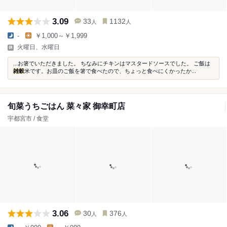
3.09
33
1132
人
人
-
￥1,000～￥1,999
火曜日、水曜日
...お箸でいただきました。 ちなみにチキンはマスタードソースでした。 ご飯は
雑穀
米です。お皿のご飯を箸で食べたので、ちょっと食べにくかったか...
旬菜うちごはん 菜々家 御幸町店
宇都宮市 / 食堂
3.06
30
376
人
人