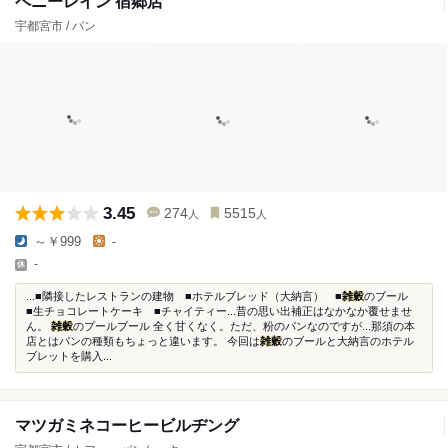
ペニーレイン 宿郷店
宇都宮市 / パン
3.45
274
5515
人
人
～￥999
-
-
...■隣接したレストランの建物 ■ホテルブレッド（大納言） ■
雑穀
のブール
■生チョコレートケーキ ■チャイティー...昔の思い出補正はなかなか覆せませ
ん。
雑穀
のプールブール 全く甘くなく。ただ、粉のパンなのですが...那須の本
店とはパンの種類もちょっと違います。 今回は
雑穀
のブールと大納言のホテル
ブレットを購入...
マツガミネコーヒービルヂング