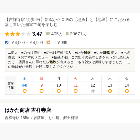
【吉祥寺駅 徒歩3分】新潟から直送の【地魚】と【地酒】にこだわる！
落ち着いた個室で旬を楽しむ
3.47
405
20671
人
人
￥4,000～￥4,999
～￥999
...拡大 ■のっけ寿司 ■のっけ寿司 拡大 ■いか
雑炊
■いか
雑炊
拡大 ■へぎ
蕎麦 ■おすすめメニュー ■猿蔵 外観...この出汁の美味しさをもう少し楽しみ
たく、店員さんに尋ねたら
雑炊
が出来ると！ もう雑炊は美味しすぎました… こ
の味はぜひ来店した時に楽しんでください...
土
日
月
火
水
木
金
空席
8
9
10
11
12
13
14
8
/
情報
はかた商店 吉祥寺店
吉祥寺駅 185m / 居酒屋、もつ鍋、郷土料理