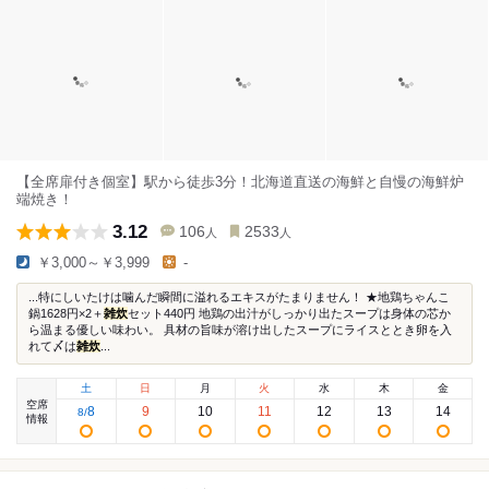
【全席扉付き個室】駅から徒歩3分！北海道直送の海鮮と自慢の海鮮炉
端焼き！
3.12
106
2533
人
人
￥3,000～￥3,999
-
...特にしいたけは噛んだ瞬間に溢れるエキスがたまりません！ ★地鶏ちゃんこ
鍋1628円×2＋
雑炊
セット440円 地鶏の出汁がしっかり出たスープは身体の芯か
ら温まる優しい味わい。 具材の旨味が溶け出したスープにライスととき卵を入
れて〆は
雑炊
...
土
日
月
火
水
木
金
空席
8
9
10
11
12
13
14
8
/
情報