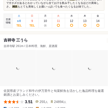
ですが〆があるとわかっていながら全てお汁を飲み干したくなるほどの美味し
さ。
雑炊
もとても美味しくお腹いっぱいでも食べたくなるお味でした...
土
日
月
火
水
木
金
空席
8
9
10
11
12
13
14
8
/
情報
吉祥寺 三うら
吉祥寺駅 261m / 日本料理、海鮮、居酒屋
佐賀県産ブランド和牛の伊万里牛と旬菜鮮魚を活かした逸品料理を厳選
銘酒とお楽しみください。
3.51
255
24894
人
人