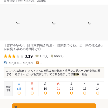
吉祥寺駅 388m / 焼き鳥、居酒屋
【吉祥寺駅4分】隠れ家的焼き鳥屋♪「自家製つくね」と「鶏の煮込み」
が自慢！早めの時間帯が◎
3.19
153
6663
人
人
￥2,000～￥2,999
-
...こちらは鶏肉！ とろっとろに煮込まれた鶏肉と濃厚な白湯スープが 美味し過
ぎる！ 追加トッピングも充実していてご飯を追加して 鶏
雑炊
、麺を...
土
日
月
火
水
木
金
空席
8
9
10
11
12
13
14
8
/
情報