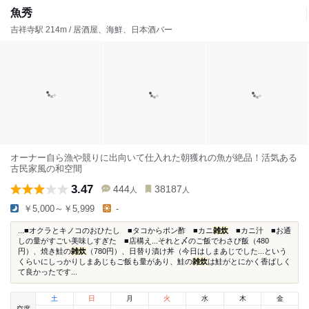
魚秀
吉祥寺駅 214m / 居酒屋、海鮮、日本酒バー
オーナー自ら漁や競りに出向いて仕入れた朝獲れの魚が絶品！活気ある
古民家風の和空間
3.47
444
38187
人
人
￥5,000～￥5,999
-
...■オクラとキノコのおひたし ■タコからポン酢 ■カニ
雑炊
■カニ汁 ■お通
しの量がすごい美味しすぎた ■店構え...それと〆のご飯でわさび飯（480
円）、焼き鮭の
雑炊
（780円）、日替り漬け丼（今日はしまあじでした...という
くらいにしっかりしまあじもご飯も量があり、鮭の
雑炊
は鮭がとにかく香ばしく
て良かったです...
土
日
月
火
水
木
金
空席