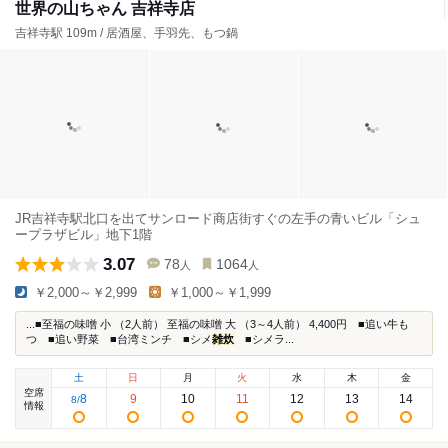
世界の山ちゃん 吉祥寺店
吉祥寺駅 109m / 居酒屋、手羽先、もつ鍋
JR吉祥寺駅北口を出てサンロード商店街すぐの左手の青いビル「シュ
ープラザビル」地下1階
3.07
78
1064
人
人
￥2,000～￥2,999
￥1,000～￥1,999
...■至福の味噌 小 （2人前） 至福の味噌 大 （3～4人前） 4,400円 ■追い牛も
つ ■追い野菜 ■台湾ミンチ ■シメ
雑炊
■シメラ...
土
日
月
火
水
木
金
空席
8
9
10
11
12
13
14
8
/
情報