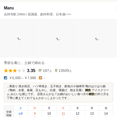
Maru
吉祥寺駅 246m / 居酒屋、創作料理、日本酒バー
季節を肴に、土鍋で締める
3.35
187
13509
人
人
￥6,000～￥7,999
-
...薄造り 焼き枝豆、ハツ串焼き、玉子焼き、鮮魚の小袖寿司 鴨のはりはり鍋
（鴨肉、水菜、春菊、豆もやし、白菜、薄揚げ、焼き豆腐）
雑炊
アイスクリー
ム みたいな感じです。 店長さんかな？お鍋のおいしい食べ方や
雑炊
の作り方を
丁寧に教えてくれてなんかかっこよかったです...
土
日
月
火
水
木
金
空席
8
9
10
11
12
13
14
8
/
情報