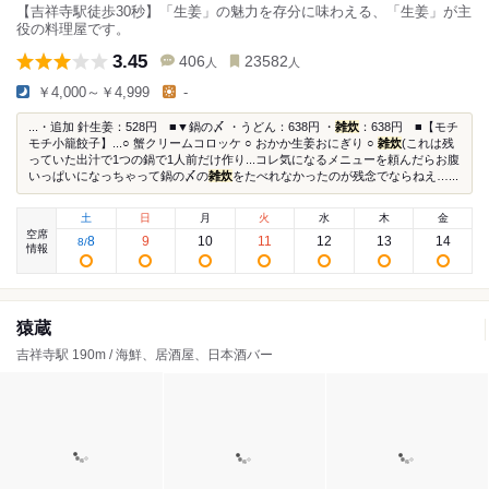
【吉祥寺駅徒歩30秒】「生姜」の魅力を存分に味わえる、「生姜」が主
役の料理屋です。
3.45
406
23582
人
人
￥4,000～￥4,999
-
...・追加 針生姜：528円 ■▼鍋の〆 ・うどん：638円 ・
雑炊
：638円 ■【モチ
モチ小籠餃子】...○ 蟹クリームコロッケ ○ おかか生姜おにぎり ○
雑炊
(これは残
っていた出汁で1つの鍋で1人前だけ作り...コレ気になるメニューを頼んだらお腹
いっぱいになっちゃって鍋の〆の
雑炊
をたべれなかったのが残念でならねえ…...
土
日
月
火
水
木
金
空席
8
9
10
11
12
13
14
8
/
情報
猿蔵
吉祥寺駅 190m / 海鮮、居酒屋、日本酒バー