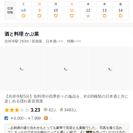
土
日
月
火
水
木
金
空席
8
9
10
11
12
13
14
8
/
情報
酒と料理 かぶ菜
吉祥寺駅 293m / 居酒屋、日本酒バー、焼酎バー
【吉祥寺駅5分】魚料理や四季折々の逸品を、約100種類の日本酒と共に
楽しめる隠れ家居酒屋
3.23
62
3483
人
人
￥6,000～￥7,999
-
...お刺身の盛り合わせもとっても豪華で見栄えも素敵でした。 写真を撮り忘れ
てしまったのですがお鍋がとっても優しい味で、〆に
雑炊
を作っていただけるの