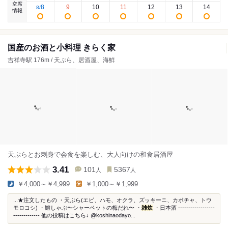
空席
8
9
10
11
12
13
14
8
/
情報
国産のお酒と小料理 きらく家
吉祥寺駅 176m / 天ぷら、居酒屋、海鮮
天ぷらとお刺身で会食を楽しむ、大人向けの和食居酒屋
3.41
101
5367
人
人
￥4,000～￥4,999
￥1,000～￥1,999
...★注文したもの ・天ぷら(エビ、ハモ、オクラ、ズッキーニ、カボチャ、トウ
モロコシ) ・鱧しゃぶ〜シャーベットの梅だれ〜 ・
雑炊
・日本酒 ------------------
------------- 他の投稿はこちら↓ @koshinaodayo...