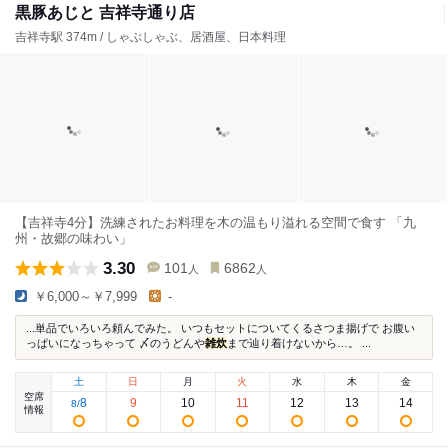
黒豚あじと 吉祥寺通り店
吉祥寺駅 374m / しゃぶしゃぶ、居酒屋、日本料理
【吉祥寺4分】洗練されたお料理を木の温もり溢れる空間で食す 「九
州・故郷の味わい」
3.30
101
6862
人
人
￥6,000～￥7,999
-
...単品でいろいろ頼んでみた。 いつもセットについてくるさつま揚げで お腹い
っぱいになっちゃって 〆のうどんや
雑炊
まで辿り着けないから…。 ...
土
日
月
火
水
木
金
空席
8
9
10
11
12
13
14
8
/
情報