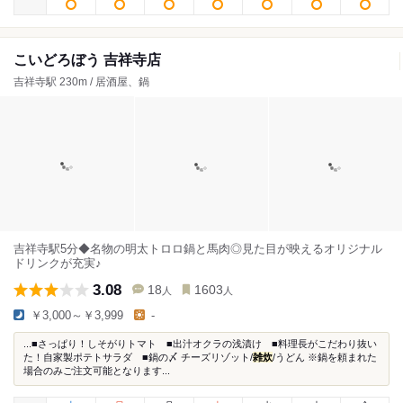
こいどろぼう 吉祥寺店
吉祥寺駅 230m / 居酒屋、鍋
吉祥寺駅5分◆名物の明太トロロ鍋と馬肉◎見た目が映えるオリジナル
ドリンクが充実♪
3.08
18
1603
人
人
￥3,000～￥3,999
-
...■さっぱり！しそがりトマト ■出汁オクラの浅漬け ■料理長がこだわり抜い
た！自家製ポテトサラダ ■鍋の〆 チーズリゾット/
雑炊
/うどん ※鍋を頼まれた
場合のみご注文可能となります...