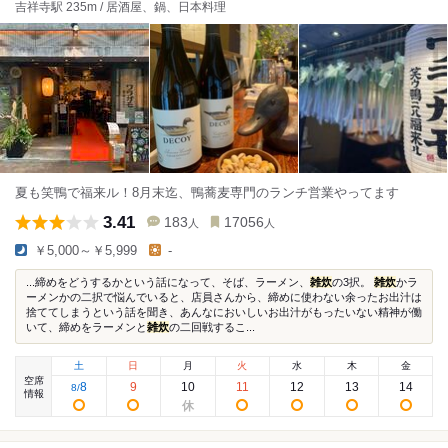
吉祥寺駅 235m / 居酒屋、鍋、日本料理
夏も笑鴨で福来ル！8月末迄、鴨蕎麦専門のランチ営業やってます
3.41
183
17056
人
人
￥5,000～￥5,999
-
...締めをどうするかという話になって、そば、ラーメン、
雑炊
の3択。
雑炊
かラ
ーメンかの二択で悩んでいると、店員さんから、締めに使わない余ったお出汁は
捨ててしまうという話を聞き、あんなにおいしいお出汁がもったいない精神が働
いて、締めをラーメンと
雑炊
の二回戦するこ...
土
日
月
火
水
木
金
空席
8
9
10
11
12
13
14
8
/
情報