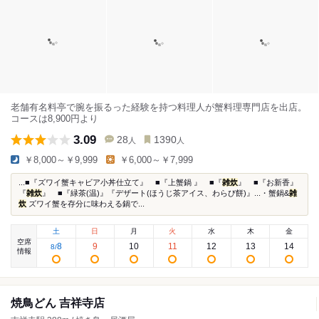
老舗有名料亭で腕を振るった経験を持つ料理人が蟹料理専門店を出店。
コースは8,900円より
3.09
28
1390
人
人
￥8,000～￥9,999
￥6,000～￥7,999
...■『ズワイ蟹キャビア小丼仕立て』 ■『上蟹鍋 』 ■『
雑炊
』 ■『お新香』
『
雑炊
』 ■『緑茶(温)』『デザート(ほうじ茶アイス、わらび餅)』...・蟹鍋&
雑
炊
ズワイ蟹を存分に味わえる鍋で...
土
日
月
火
水
木
金
空席
8
9
10
11
12
13
14
8
/
情報
焼鳥どん 吉祥寺店