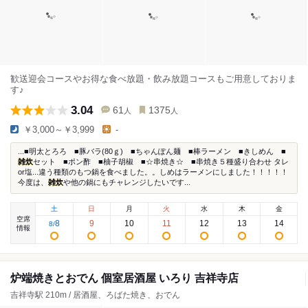
歓送迎会コースやお得な食べ放題・飲み放題コースもご用意しておりま
す♪
3.04
61
1375
人
人
￥3,000～￥3,999
-
...■明太とろろ ■豚バラ(80ｇ) ■ちゃんぽん麺 ■棒ラーメン ■きしめん ■
雑炊
セット ■ポン酢 ■柚子胡椒 ■☆串焼き☆ ■串焼き５種盛り合わせ タレ
or塩...違う種類のもつ鍋を食べました。。しめはラーメンにしました！！！！！
今度は、
雑炊
や他の鍋にもチャレンジしたいです...
土
日
月
火
水
木
金
空席
8
9
10
11
12
13
14
8
/
情報
炉端焼きとおでん 個室居酒屋 いろり 吉祥寺店
吉祥寺駅 210m / 居酒屋、ろばた焼き、おでん