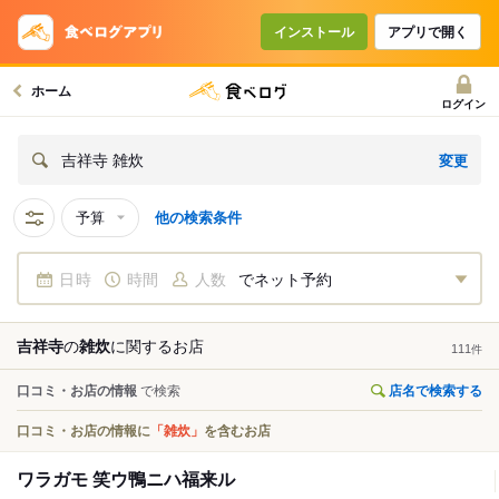
インストール
アプリで開く
ホーム
ログイン
変更
吉祥寺 雑炊
予算
他の検索条件
日時
時間
人数
でネット予約
吉祥寺
の
雑炊
に関する
お店
111
件
口コミ・お店の情報
で検索
店名で検索する
口コミ・お店の情報に
「雑炊」
を含むお店
ワラガモ 笑ウ鴨ニハ福来ル