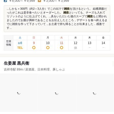
￥8,000～￥9,999
￥3,000～￥3,999
...しかも＋300円（約2～3人分）でこの出汁で
雑炊
を頂けるという。 結構満腹だ
ったがこれは是非食べたいとオーダーした。
雑炊
といっても、チーズも入れて
リゾットのように仕上げてくれ、...具をいただいた後のスープで
雑炊
もと聞かれ
ましたのでお腹が満杯であることをお伝えしたところ，デザートを食べ終えるま
でに雑炊を作って下さっていて，お土産で持ち帰ることが出来ました．感激で
す...
土
日
月
火
水
木
金
空席
8
9
10
11
12
13
14
8
/
情報
生姜屋 黒兵衛
吉祥寺駅 89m / 居酒屋、日本料理、豚しゃぶ