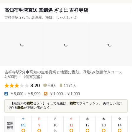
高知宿毛湾直送 真鯛処 ざまに 吉祥寺店
吉祥寺駅 278m / 居酒屋、海鮮、しゃぶしゃぶ
吉祥寺駅2分◆高知の生姜真鯛と地酒に舌鼓。2H飲み放題付きコース
4,500円～《個室完備》
3.20
69
1171
人
人
￥5,000～￥5,999
￥1,000～￥1,999
...【絶品〆の
雑炊
セット】 そして最後は、
雑炊
でフィニッシュ。 美味しい出汁
で作る
雑炊
が不味い訳がなく...
土
日
月
火
水
木
金
空席
8
9
10
11
12
13
14
8
/
情報