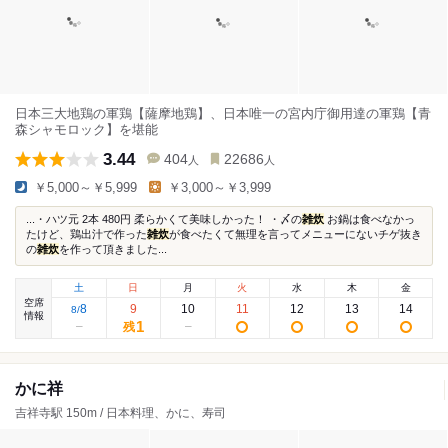
日本三大地鶏の軍鶏【薩摩地鶏】、日本唯一の宮内庁御用達の軍鶏【青
森シャモロック】を堪能
3.44
404
22686
人
人
￥5,000～￥5,999
￥3,000～￥3,999
...・ハツ元 2本 480円 柔らかくて美味しかった！ ・〆の
雑炊
お鍋は食べなかっ
たけど、鶏出汁で作った
雑炊
が食べたくて無理を言ってメニューにないチゲ抜き
の
雑炊
を作って頂きました...
土
日
月
火
水
木
金
空席
8
9
10
11
12
13
14
8
/
情報
1
残
かに祥
吉祥寺駅 150m / 日本料理、かに、寿司