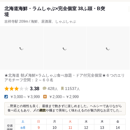
北海道海鮮・ラムしゃぶ×完全個室 38ふ頭・B突
堤
吉祥寺駅 209m / 海鮮、居酒屋、しゃぶしゃぶ
★北海道 朝〆海鮮×ラムしゃぶ食べ放題・ドア付完全個室★６つのエリ
アモチーフ空間：２～６０名
3.38
428
11537
人
人
￥3,000～￥3,999
￥2,000～￥2,999
...野菜との相性も良く、最後まで飽きずに楽しめました。ヘルシーでありながら
食べ応えもあり、〆の
雑炊
や麺まで美味しく味わえるのが魅力的なお店でした...
土
日
月
火
水
木
金
空席
8
9
10
11
12
13
14
8
/
情報