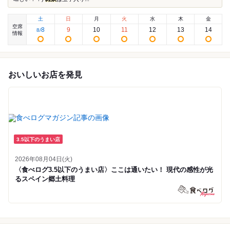
土
日
月
火
水
木
金
空席
8
9
10
11
12
13
14
8
/
情報
おいしいお店を発見
3.5以下のうまい店
2026年08月04日(火)
〈食べログ3.5以下のうまい店〉ここは通いたい！ 現代の感性が光
るスペイン郷土料理