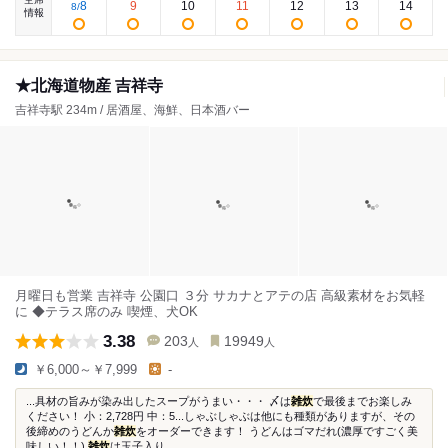
8
9
10
11
12
13
14
8
/
情報
★北海道物産 吉祥寺
吉祥寺駅 234m / 居酒屋、海鮮、日本酒バー
月曜日も営業 吉祥寺 公園口 ３分 サカナとアテの店 高級素材をお気軽
に ◆テラス席のみ 喫煙、犬OK
3.38
203
19949
人
人
￥6,000～￥7,999
-
...具材の旨みが染み出したスープがうまい・・・ 〆は
雑炊
で最後までお楽しみ
ください！ 小：2,728円 中：5...しゃぶしゃぶは他にも種類がありますが、その
後締めのうどんか
雑炊
をオーダーできます！ うどんはゴマだれ(濃厚ですごく美
味しい！！)
雑炊
は玉子入り...