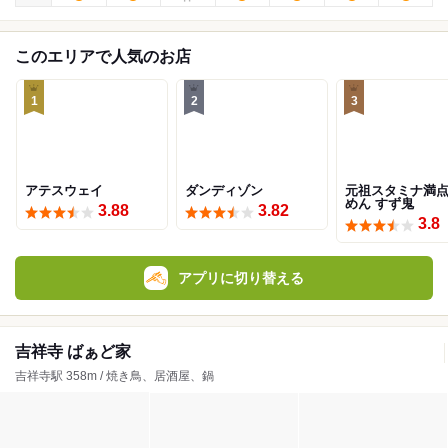
このエリアで人気のお店
1
2
3
アテスウェイ
ダンディゾン
元祖スタミナ満
めん すず鬼
3.88
3.82
3.8
アプリに切り替える
吉祥寺 ばぁど家
吉祥寺駅 358m / 焼き鳥、居酒屋、鍋