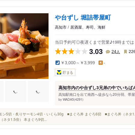
や台ずし 堀詰帯屋町
高知市 / 居酒屋、寿司、海鮮
当日予約可◎夜遅くまで営業♪19時まで
3.03
人
24
22
￥3,000～￥3,999
-
貯まる
高知市内のや台ずし3兄弟の中でいちば
高知駅南口を出て南西へ徒歩なら20分弱、帯屋
WADA5(4291)
by
サーモン5切・炙りサーモン4切・いくら30g ■まぐろ丼 まぐろ6切 ■まぐろ丼（ネタ1
（ネタ1.5倍） 本まぐろ9切...