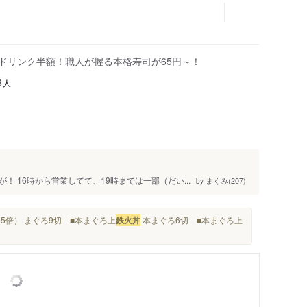
はドリンク半額！職人が握る本格寿司が65円～！
人
8
 16時から営業してて、19時までは一部（だい...
まくみ(207)
by
.5倍） まぐろ9切 ■本まぐろ上
鉄火丼
本まぐろ6切 ■本まぐろ上