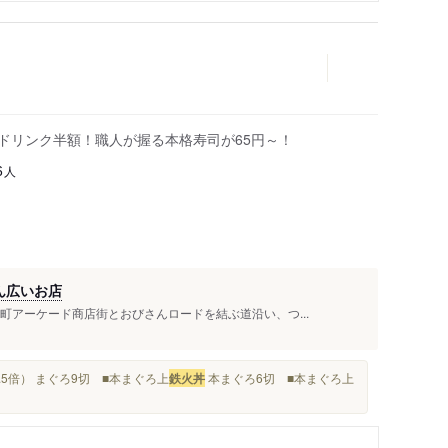
はドリンク半額！職人が握る本格寿司が65円～！
人
6
ん広いお店
町アーケード商店街とおびさんロードを結ぶ道沿い、つ...
.5倍） まぐろ9切 ■本まぐろ上
鉄火丼
本まぐろ6切 ■本まぐろ上