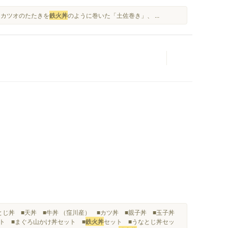
 カツオのたたきを
鉄火丼
のように巻いた「土佐巻き」、 ...
人
じ丼 ■天丼 ■牛丼 （窪川産） ■カツ丼 ■親子丼 ■玉子丼
ト ■まぐろ山かけ丼セット ■
鉄火丼
セット ■うなとじ丼セッ