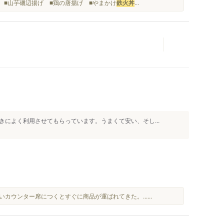
！ ■山芋磯辺揚げ ■鶏の唐揚げ ■やまかけ
鉄火丼
...
人
によく利用させてもらっています。うまくて安い、そし...
いカウンター席につくとすぐに商品が運ばれてきた。......