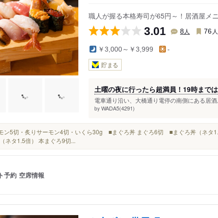
上町四丁目駅
西高須駅
職人が握る本格寿司が65円～！居酒屋メ
前駅
上町二丁目駅
県立美術館通駅
3.01
人
8
76
ＪＲ）
上町一丁目駅
高須駅
￥3,000～￥3,999
-
枡形駅
文珠通駅
貯まる
グランド通駅
介良通駅
前駅
県庁前駅
新木駅
土曜の夜に行ったら超満員！19時まで
駅
高知城前駅
東新木駅
電車通り沿い、大橋通り電停の南側にある居酒屋
とさでん）
大橋通駅
田辺島通駅
WADA5(4291)
by
堀詰駅
鹿児駅
サーモン5切・炙りサーモン4切・いくら30g ■まぐろ丼 まぐろ6切 ■まぐろ丼（ネタ1
駅
デンテツターミナルビル前駅
舟戸駅
（ネタ1.5倍） 本まぐろ9切...
ト予約
空席情報