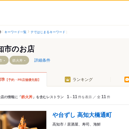
キーワード一覧
テではじまるキーワード
丼
知市のお店
詳細条件
市
鉄火丼
標準
ランキング
【予約・PR店舗優先順】
駅
鴨部駅
菜園場町駅
鏡川橋駅
宝永町駅
駅
蛍橋駅
知寄町一丁目駅
鉄火丼
お店の情報に「
」を含むレストラン
1
～
11
件を表示
／
全
11
件
旭町三丁目駅
知寄町二丁目駅
旭駅前通駅
知寄町駅
や台ずし 高知大橋通町
旭町一丁目駅
知寄町三丁目駅
高知市 / 居酒屋、寿司、海鮮
駅
上町五丁目駅
葛島橋東詰駅