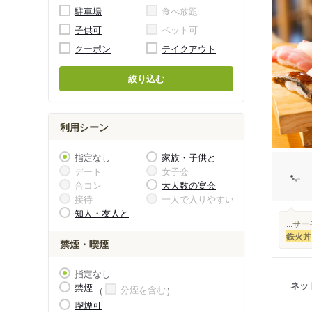
駐車場
食べ放題
子供可
ペット可
クーポン
テイクアウト
絞り込む
利用シーン
指定なし
家族・子供と
デート
女子会
合コン
大人数の宴会
接待
一人で入りやすい
知人・友人と
...
鉄火丼
禁煙・喫煙
指定なし
ネッ
禁煙
分煙を含む
喫煙可