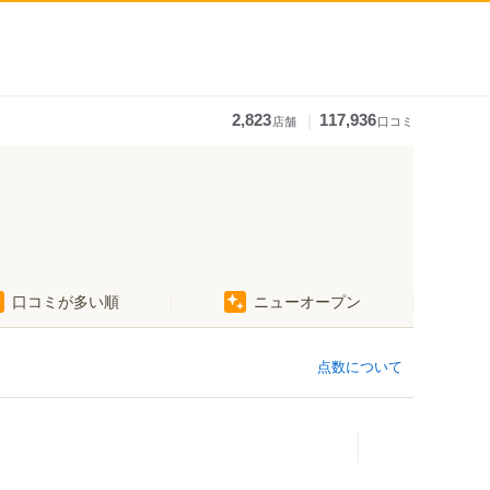
｜
2,823
117,936
店舗
口コミ
口コミが多い順
ニューオープン
北浦駅
領石通駅
清和学園前駅
点数について
一条橋駅
明見橋駅
長崎駅
高知駅前駅