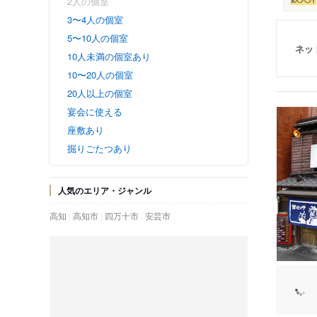
2人の個室
3〜4人の個室
5〜10人の個室
ネッ
10人未満の個室あり
10〜20人の個室
20人以上の個室
宴会に使える
座敷あり
掘りごたつあり
人気のエリア・ジャンル
高知
高知市
四万十市
安芸市