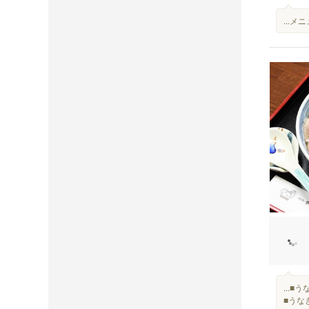
...
...
■うな