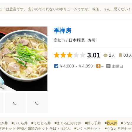
メニューは豊富です。 安いのでそれなりのボリュームですが、 味も、うん、悪くない！
季禅房
高知市 / 日本料理、寿司
3.01
人
2
83
水曜日
￥4,000～￥4,999
-
■うなぎ丼 ■いくら丼 ■うなとろ丼 ■まぐろ山かけ丼 ■鰹っ子丼 ■
鉄火丼
■うなと
ぎ丼セット 丼物と麺類のセット そば・うどん ■いくら丼セット ■うなとろ丼セッ