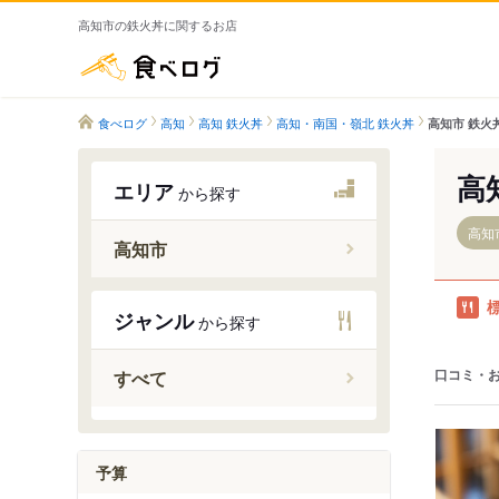
高知市の鉄火丼に関するお店
食べログ
食べログ
高知
高知 鉄火丼
高知・南国・嶺北 鉄火丼
高知市 鉄火
高
エリア
から探す
高知
高知市
土佐大津
ジャンル
から探す
布師田駅
土佐一宮
口コミ・
すべて
薊野駅
高知駅
入明駅
予算
円行寺口