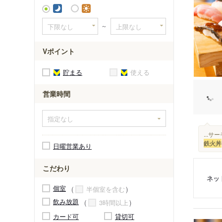
旭駅
～
高知商業
朝倉駅（
Vポイント
咥内駅
宮の奥駅
貯まる
使える
朝倉神社
営業時間
朝倉駅前
朝倉駅（
曙町駅
...
曙町東町
鉄火丼
日曜営業あり
こだわり
ネッ
個室
半個室を含む
飲み放題
3時間以上
カード可
貸切可