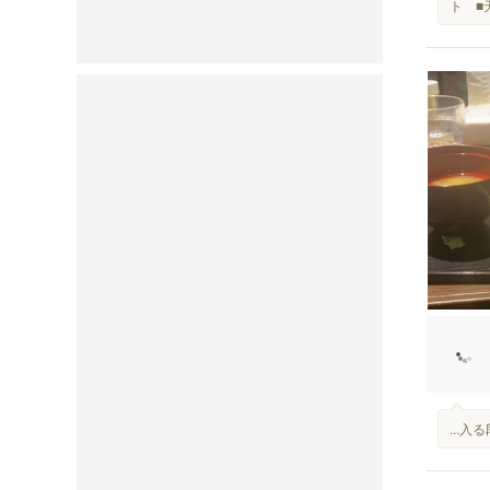
ト ■
...