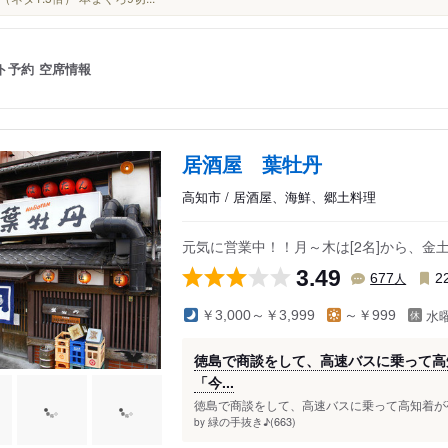
ト予約
空席情報
居酒屋 葉牡丹
高知市 / 居酒屋、海鮮、郷土料理
元気に営業中！！月～木は[2名]から、金
3.49
人
677
2
水
￥3,000～￥3,999
～￥999
徳島で商談をして、高速バスに乗って高
「今...
徳島で商談をして、高速バスに乗って高知着が夜
緑の手抜き♪(663)
by