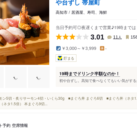
や台ずし 帯屋町
高知市 / 居酒屋、寿司、海鮮
当日予約可◎夜遅くまで営業♪19時まで
3.01
人
11
15
￥3,000～￥3,999
-
貯まる
19時までドリンク半額なのか！
初や台ずし。高知で食べなくてもいい気がするが！
サーモン5切・炙りサーモン4切・いくら30g ■まぐろ丼 まぐろ6切 ■まぐろ丼（ネタ1
（ネタ1.5倍） 本まぐろ9切...
ト予約
空席情報