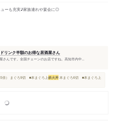
高知橋駅
ニューも充実♪家族連れや宴会に◎
蓮池町通駅
人
はりまや橋駅
梅の辻駅
桟橋通一丁目駅
桟橋通二丁目駅
はドリンク半額のお得な居酒屋さん
桟橋通三丁目駅
さんです。全国チェーンのお店ですね。高知市内中...
桟橋通四丁目駅
桟橋車庫前駅
.5倍） まぐろ9切 ■本まぐろ上
鉄火丼
本まぐろ6切 ■本まぐろ上
桟橋通五丁目駅