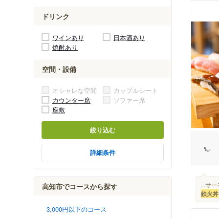
ドリンク
ワインあり
日本酒あり
焼酎あり
空間・設備
オシャレな空間
カップルシート
カウンター席
ソファー席
座敷
絞り込む
詳細条件
...
高知市でコースから探す
鉄火丼
3,000円以下のコース