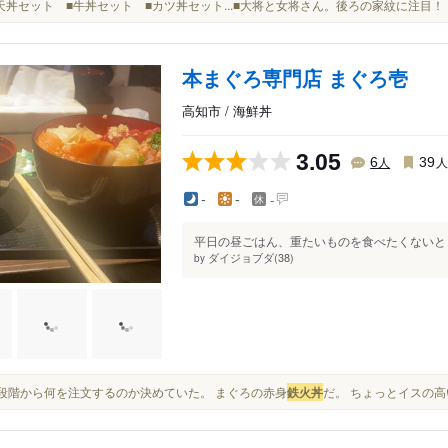
天丼セット ■牛丼セット ■カツ丼セット...■大将と女将さん。後ろの家紋に注目
本まぐろ専門店 まぐろ壱
高知市 / 海鮮丼
3.05
人
6
39
-
-
-
平日の昼ごはん、重たいものを食べたくないとき
ダイジョブダ(38)
by
入る段階から何を注文するのか決めていた。 まぐろの赤身
鉄火丼
だ。 ちょっとイスの高