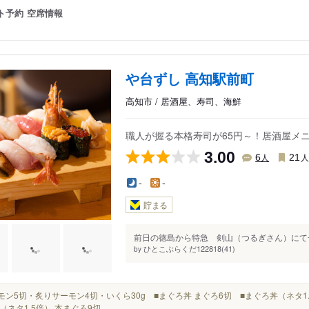
ト予約
空席情報
や台ずし 高知駅前町
高知市 / 居酒屋、寿司、海鮮
職人が握る本格寿司が65円～！居酒屋メ
3.00
人
6
21
-
-
貯まる
前日の徳島から特急 剣山（つるぎさん）にて一
ひとこぶらくだ122818(41)
by
サーモン5切・炙りサーモン4切・いくら30g ■まぐろ丼 まぐろ6切 ■まぐろ丼（ネタ1
（ネタ1.5倍） 本まぐろ9切...