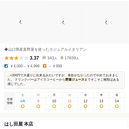
◆山口県産直野菜を使ったカジュアルイタリアン
3.37
343
17839
人
人
￥4,000～￥4,999
～￥999
...+200円で大盛りに出来るみたいですが、食欲がなかったのでやめておきまし
た。 ドリンクバーはアイスコーヒーから
野菜ジュース
までそこそこ種類はある
感じでした...
土
日
月
火
水
木
金
空席
8
9
10
11
12
13
14
8
/
情報
はし田屋 本店