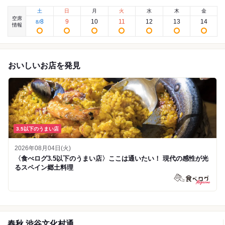
土
日
月
火
水
木
金
空席
8
9
10
11
12
13
14
8
/
情報
おいしいお店を発見
3.5以下のうまい店
2026年08月04日(火)
〈食べログ3.5以下のうまい店〉ここは通いたい！ 現代の感性が光
るスペイン郷土料理
春秋 渋谷文化村通