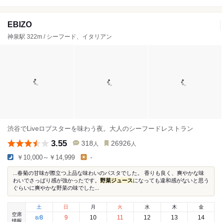
EBIZO
神泉駅 322m / シーフード、イタリアン
渋谷でLiveロブスターを味わう夜。大人のシーフードレストラン
3.55
318
26926
人
人
￥10,000～￥14,999
-
...春菊の甘味が際立つ上品な味わいのパスタでした。 香りも良く、爽やかな味
わいでさっぱり感が強かったです。
野菜ジュース
になっても違和感がないと思う
ぐらいに爽やかな野菜の味でした...
土
日
月
火
水
木
金
空席
8
9
10
11
12
13
14
8
/
情報