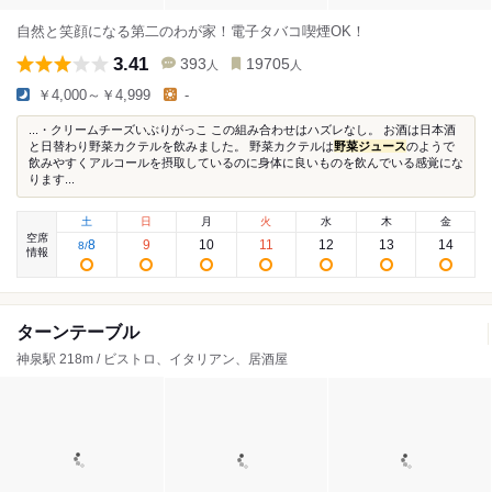
自然と笑顔になる第二のわが家！電子タバコ喫煙OK！
3.41
393
19705
人
人
￥4,000～￥4,999
-
...・クリームチーズいぶりがっこ この組み合わせはハズレなし。 お酒は日本酒
と日替わり野菜カクテルを飲みました。 野菜カクテルは
野菜ジュース
のようで
飲みやすくアルコールを摂取しているのに身体に良いものを飲んでいる感覚にな
ります...
土
日
月
火
水
木
金
空席
8
9
10
11
12
13
14
8
/
情報
ターンテーブル
神泉駅 218m / ビストロ、イタリアン、居酒屋