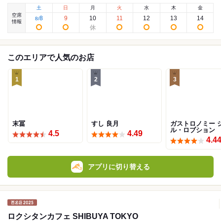
土
日
月
火
水
木
金
空席
8
9
10
11
12
13
14
8
/
情報
このエリアで人気のお店
1
2
3
末冨
すし 良月
ガストロノミー 
ル・ロブション
4.5
4.49
4.4
アプリに切り替える
ロクシタンカフェ SHIBUYA TOKYO