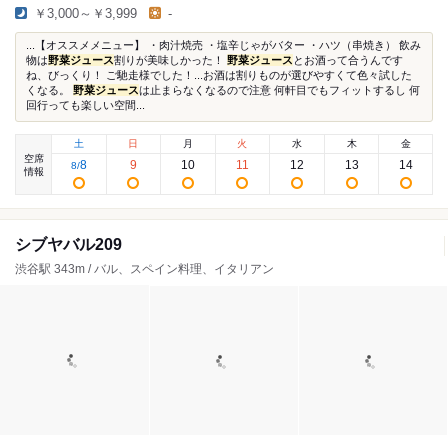
￥3,000～￥3,999
-
...【オススメメニュー】 ・肉汁焼売 ・塩辛じゃがバター ・ハツ（串焼き） 飲み
物は
野菜ジュース
割りが美味しかった！
野菜ジュース
とお酒って合うんです
ね、びっくり！ ご馳走様でした！...お酒は割りものが選びやすくて色々試した
くなる。
野菜ジュース
は止まらなくなるので注意 何軒目でもフィットするし 何
回行っても楽しい空間...
土
日
月
火
水
木
金
空席
8
9
10
11
12
13
14
8
/
情報
シブヤバル209
渋谷駅 343m / バル、スペイン料理、イタリアン