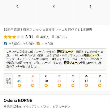
19周年感謝！微泡フレッシュ高級生マッコリ何杯でも1杯39円
3.31
486
18711
人
人
￥3,000～￥3,999
～￥999
...ランチの定食はご飯，スープ、サラダ、
野菜ジュース
、惣菜やキムチが食べ放
題。 一時...■半サムゲタン定食 （おかず3品・手作りフレッシュ
野菜ジュース
・
サラダ・キムチ・ライス食べ放題） ■キムチチヂミ（小）...キムチ、飲み物が
全部取り放題 サラダ、ご飯、スープ、キムチ、
野菜ジュース
全部おかわりし放
題のランチがありました♪...
土
日
月
火
水
木
金
空席
8
9
10
11
12
13
14
8
/
情報
Osteria BORNE
神泉駅 151m / イタリアン、パスタ、ビアガーデン