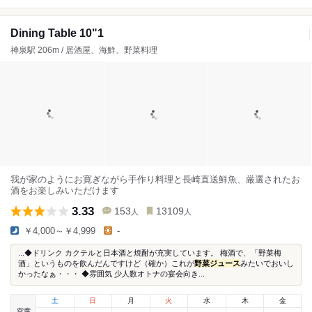
Dining Table 10"1
神泉駅 206m / 居酒屋、海鮮、野菜料理
我が家のようにお寛ぎながら手作り料理と長崎直送鮮魚、厳選されたお
酒をお楽しみいただけます
3.33
153
13109
人
人
￥4,000～￥4,999
-
...◆ドリンク カクテルと日本酒と焼酎が充実しています。 梅酒で、「野菜梅
酒」というものを飲んだんですけど（確か）これが
野菜ジュース
みたいでおいし
かったなぁ・・・ ◆雰囲気 少人数オトナの宴会向き...
土
日
月
火
水
木
金
空席