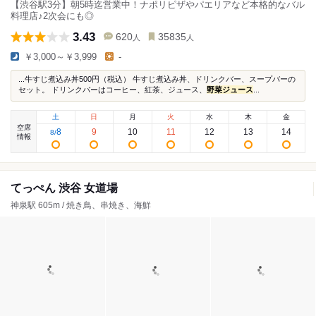
【渋谷駅3分】朝5時迄営業中！ナポリピザやパエリアなど本格的なバル
料理店♪2次会にも◎
3.43
620
35835
人
人
￥3,000～￥3,999
-
...牛すじ煮込み丼500円（税込） 牛すじ煮込み丼、ドリンクバー、スープバーの
セット。 ドリンクバーはコーヒー、紅茶、ジュース、
野菜ジュース
...
土
日
月
火
水
木
金
空席
8
9
10
11
12
13
14
8
/
情報
てっぺん 渋谷 女道場
神泉駅 605m / 焼き鳥、串焼き、海鮮