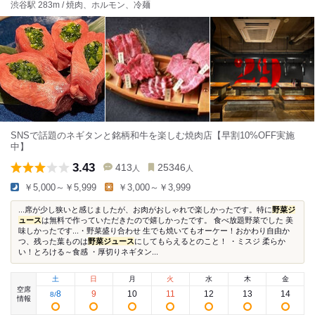
渋谷駅 283m / 焼肉、ホルモン、冷麺
SNSで話題のネギタンと銘柄和牛を楽しむ焼肉店【早割10%OFF実施
中】
3.43
413
25346
人
人
￥5,000～￥5,999
￥3,000～￥3,999
...席が少し狭いと感じましたが、お肉がおしゃれで楽しかったです。特に
野菜ジ
ュース
は無料で作っていただきたので嬉しかったです。 食べ放題野菜でした 美
味しかったです...・野菜盛り合わせ 生でも焼いてもオーケー！おかわり自由か
つ、残った葉ものは
野菜ジュース
にしてもらえるとのこと！ ・ミスジ 柔らか
い！とろける～食感 ・厚切りネギタン...
土
日
月
火
水
木
金
空席
8
9
10
11
12
13
14
8
/
情報