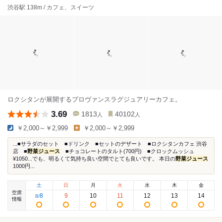
渋谷駅 138m / カフェ、スイーツ
ロクシタンが展開するプロヴァンスラグジュアリーカフェ。
3.69
1813
40102
人
人
￥2,000～￥2,999
￥2,000～￥2,999
...■サラダのセット ■ドリンク ■セットのデザート ■ロクシタンカフェ 渋谷
店 ■
野菜ジュース
■チョコレートのタルト(700円) ■クロックムッシュ
¥1050...でも、明るくて気持ち良い空間でとても良いです。 本日の
野菜ジュース
1000円...
土
日
月
火
水
木
金
空席
8
9
10
11
12
13
14
8
/
情報