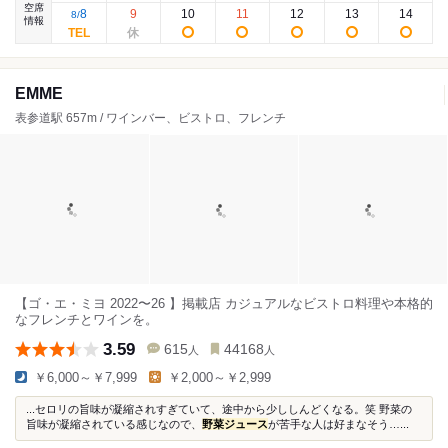
空席
8
9
10
11
12
13
14
8
/
情報
EMME
表参道駅 657m / ワインバー、ビストロ、フレンチ
【ゴ・エ・ミヨ 2022〜26 】掲載店 カジュアルなビストロ料理や本格的
なフレンチとワインを。
3.59
615
44168
人
人
￥6,000～￥7,999
￥2,000～￥2,999
...セロリの旨味が凝縮されすぎていて、途中から少ししんどくなる。笑 野菜の
旨味が凝縮されている感じなので、
野菜ジュース
が苦手な人は好まなそう…...