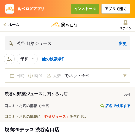
インストール
アプリで開く
ホーム
ログイン
変更
渋谷 野菜ジュース
予算
他の検索条件
日時
時間
人数
でネット予約
渋谷
の
野菜ジュース
に関する
お店
57
件
口コミ・お店の情報
で検索
店名で検索する
口コミ・お店の情報に
「野菜ジュース」
を含むお店
焼肉29テラス 渋谷南口店