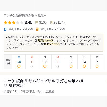
ランチは新鮮野菜が食べ放題⭐︎
3.45
310
25117
人
人
￥4,000～￥4,999
￥1,000～￥1,999
...味噌ドレッシング？はいつもあれば良いなー。 ドリンクは、阿波番茶、ウー
ロン、アイスコーヒー、紫
野菜ジュース
、オレンジジュース、グレープフルーツ
ジュース、ホットコーヒー。 紫
野菜ジュース
はこちらで絞って毎日作っている
らしいです...
土
日
月
火
水
木
金
空席
8
9
10
11
12
13
14
8
/
情報
ユッケ 焼肉 生サムギョプサル 手打ち冷麺 ハヌ
リ 渋谷本店
渋谷駅 321m / 韓国料理、焼肉、居酒屋