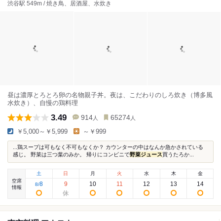
渋谷駅 549m / 焼き鳥、居酒屋、水炊き
昼は濃厚とろとろ卵の名物親子丼。夜は、こだわりのしろ炊き（博多風
水炊き）、自慢の鶏料理
3.49
914
65274
人
人
￥5,000～￥5,999
～￥999
...鶏スープは可もなく不可もなくか？ カウンターの中はなんか急かされている
感じ。 野菜は三つ葉のみか。 帰りにコンビニで
野菜ジュース
買うたろか...
土
日
月
火
水
木
金
空席
8
9
10
11
12
13
14
8
/
情報