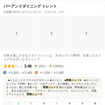
バーアンドダイニング トレント
渋谷駅 247m / ダイニングバー、ビストロ、バー
日本を感じさせるスタイリッシュな「ネオビストロ料理」を楽しむカジ
ュアルモダンなダイニング
3.46
262
12669
人
人
￥5,000～￥5,999
￥3,000～￥3,999
...■ミニピッツァ クワトロフロマッジ ■コーヒー ■
野菜ジュース
■モーニング
ビュフェ ￥2450 ■エッグ・ベネディクト...また味無し ヨーグルトになってし
まったが、気にせず食べる。 ・
野菜ジュース
後から追加。野菜感はきつくな
く、甘さもほどほど。 ・コーヒー...オレンジジュース、りんごジュース、完熟
トマトジュース、
野菜ジュース
...
土
日
月
火
水
木
金