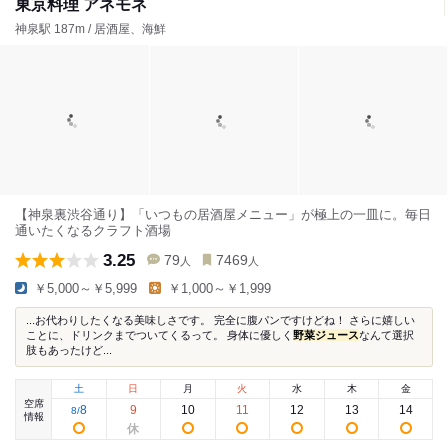
東京料理 アネモネ
神泉駅 187m / 居酒屋、海鮮
【神泉裏渋谷通り】「いつもの居酒屋メニュー」が極上の一皿に。毎日
通いたくなるクラフト酒場
3.25
79
7469
人
人
￥5,000～￥5,999
￥1,000～￥1,999
...お代わりしたくなる美味しさです。 完全に腹パンですけどね！ さらに嬉しい
ことに、ドリンクまでついてくるって。 身体に優しく
野菜ジュース
なんて選択
肢もあったけど...
土
日
月
火
水
木
金
空席
8
9
10
11
12
13
14
8
/
情報