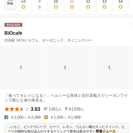
8
9
10
11
12
13
14
8
/
情報
BiOcafe
渋谷駅 347m / カフェ、オーガニック、ダイニングバー
「食べてキレイになる！」ヘルシーな美味と自社直輸入ヴィーガンワイ
ンで新たな食の発見を。
3.63
1361
61338
人
人
￥2,000～￥2,999
￥1,000～￥1,999
...いちご、ピンクグレープ、ピーツ、レモン、てんさい糖が入ったドリンク。ビ
ーツの独特な味がほんのりするドリンクで基本は飲みやすい
野菜ジュース
...