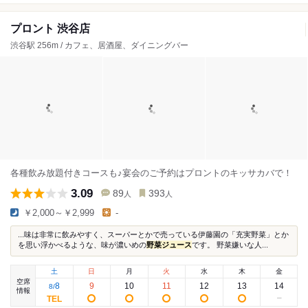
プロント 渋谷店
渋谷駅 256m / カフェ、居酒屋、ダイニングバー
各種飲み放題付きコースも♪宴会のご予約はプロントのキッサカバで！
3.09
89
393
人
人
￥2,000～￥2,999
-
...味は非常に飲みやすく、スーパーとかで売っている伊藤園の「充実野菜」とか
を思い浮かべるような、味が濃いめの
野菜ジュース
です。 野菜嫌いな人...
土
日
月
火
水
木
金
空席
8
9
10
11
12
13
14
8
/
情報