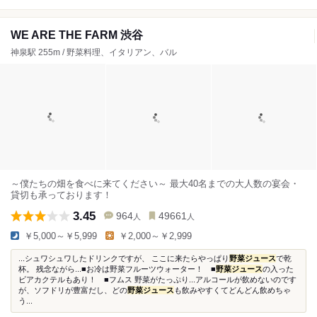
WE ARE THE FARM 渋谷
神泉駅 255m / 野菜料理、イタリアン、バル
～僕たちの畑を食べに来てください～ 最大40名までの大人数の宴会・
貸切も承っております！
3.45
964
49661
人
人
￥5,000～￥5,999
￥2,000～￥2,999
...シュワシュワしたドリンクですが、 ここに来たらやっぱり
野菜ジュース
で乾
杯。 残念ながら...■お冷は野菜フルーツウォーター！ ■
野菜ジュース
の入った
ビアカクテルもあり！ ■フムス 野菜がたっぷり...アルコールが飲めないのです
が、ソフドリが豊富だし、どの
野菜ジュース
も飲みやすくてどんどん飲めちゃ
う...