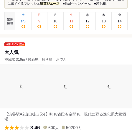
に出てくるフレッシュ
野菜ジュース
■熟成牛タンどーん ■黒毛和...
土
日
月
火
水
木
金
空席
8
9
10
11
12
13
14
8
/
情報
大人気
神泉駅 319m / 居酒屋、焼き鳥、おでん
【渋谷駅A2出口徒歩5分】味も値段も空間も、現代に蘇る進化系大衆酒
場
3.46
600
50200
人
人