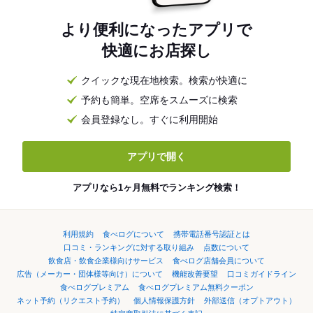
より便利になったアプリで
快適にお店探し
クイックな現在地検索。検索が快適に
予約も簡単。空席をスムーズに検索
会員登録なし。すぐに利用開始
アプリで開く
アプリなら1ヶ月無料でランキング検索！
利用規約
食べログについて
携帯電話番号認証とは
口コミ・ランキングに対する取り組み
点数について
飲食店・飲食企業様向けサービス
食べログ店舗会員について
広告（メーカー・団体様等向け）について
機能改善要望
口コミガイドライン
食べログプレミアム
食べログプレミアム無料クーポン
ネット予約（リクエスト予約）
個人情報保護方針
外部送信（オプトアウト）