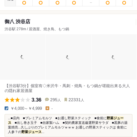
御八 渋谷店
渋谷駅 278m / 居酒屋、焼き鳥、もつ鍋
【渋谷駅3分】個室有◇米沢牛・馬刺・焼鳥・もつ鍋が堪能出来る大人
の隠れ家居酒屋
3.36
295
22331
人
人
￥4,000～￥4,999
-
...■店内 ■プレミアムモルツ ■お通し野菜スティック ■食前に
野菜ジュー
ス
■出し巻き玉子 ■自家製ハム ■契約農家直送厳選野菜サラダ ■黒豚の湯
葉焼売...久しぶりのプレミアムモルツｗｗｗ お通しの野菜スティックは 食前に
人参？の
野菜ジュース
...