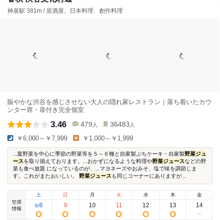
神泉駅 381m / 居酒屋、日本料理、創作料理
賑やかな渋谷を感じさせない大人の隠れ家レストラン｜落ち着いたカウ
ンター席・扉付き完全個室
3.46
479
36483
人
人
￥6,000～￥7,999
￥1,000～￥1,999
...葉野菜を中心に季節の野菜等を５～６種と自家製ぷちケーキ・自家製
野菜ジュ
ース
を取り揃えております。...おかずになるような料理や
野菜ジュース
などの野
菜も食べ放題 になっているのが、...マヨネーズやおみそ、塩で味を調節しま
す。これがまたおいしい。
野菜ジュース
も同じコーナーにありますが...
土
日
月
火
水
木
金
空席
8
9
10
11
12
13
14
8
/
情報