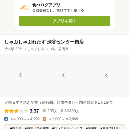
食べログアプリ
会員登録なし。無料ですぐ使える
アプリを開く
しゃぶしゃぶれたす 渋谷センター街店
渋谷駅 305m / しゃぶしゃぶ、鍋、居酒屋
火鍋＆すき焼きで整う鍋時間。熟成牛タンと国産野菜を1人1鍋で
3.37
295
16389
人
人
￥4,000～￥4,999
￥2,000～￥2,999
...■豚と牛 ■霜降り黒毛和牛 ■ほうじ茶ティラミス ■俯瞰図 ■食後の口直し