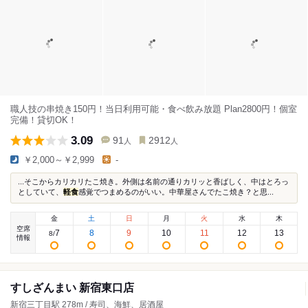
職人技の串焼き150円！当日利用可能・食べ飲み放題 Plan2800円！個室
完備！貸切OK！
3.09
91
2912
人
人
￥2,000～￥2,999
-
...そこからカリカリたこ焼き。外側は名前の通りカリッと香ばしく、中はとろっ
としていて、
軽食
感覚でつまめるのがいい。中華屋さんでたこ焼き？と思...
金
土
日
月
火
水
木
空席
7
8
9
10
11
12
13
8
/
情報
すしざんまい 新宿東口店
新宿三丁目駅 278m / 寿司、海鮮、居酒屋