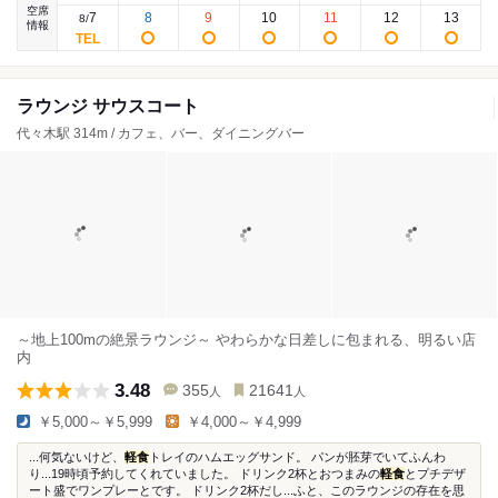
空席
7
8
9
10
11
12
13
8
/
情報
ラウンジ サウスコート
代々木駅 314m / カフェ、バー、ダイニングバー
～地上100mの絶景ラウンジ～ やわらかな日差しに包まれる、明るい店
内
3.48
355
21641
人
人
￥5,000～￥5,999
￥4,000～￥4,999
...何気ないけど、
軽食
トレイのハムエッグサンド。 パンが胚芽でいてふんわ
り...19時頃予約してくれていました。 ドリンク2杯とおつまみの
軽食
とプチデザ
ート盛でワンプレーとです。 ドリンク2杯だし...ふと、このラウンジの存在を思