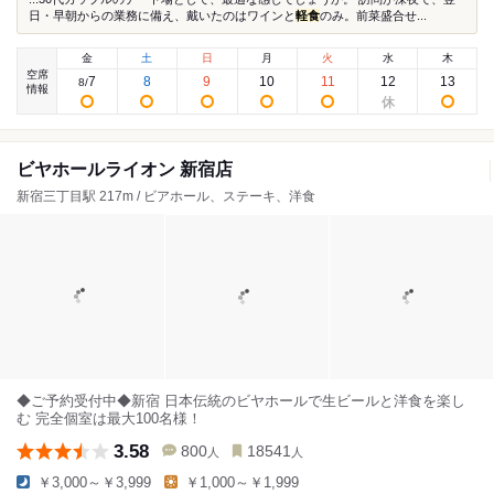
日・早朝からの業務に備え、戴いたのはワインと
軽食
のみ。前菜盛合せ...
金
土
日
月
火
水
木
空席
7
8
9
10
11
12
13
8
/
情報
ビヤホールライオン 新宿店
新宿三丁目駅 217m / ビアホール、ステーキ、洋食
◆ご予約受付中◆新宿 日本伝統のビヤホールで生ビールと洋食を楽し
む 完全個室は最大100名様！
3.58
800
18541
人
人
￥3,000～￥3,999
￥1,000～￥1,999