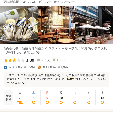
西武新宿駅 213m / バル、ビアバー、オイスターバー
新宿駅5分！新鮮な生牡蠣とクラフトビールを堪能！開放的なテラス席
も完備したお洒落なバル
3.39
253
10369
人
人
￥3,000～￥3,999
￥1,000～￥1,999
...昼コース コスパ良すぎ 店内は清潔感があり、とてもお洒落で居心地の良い雰
囲気でした。 今回は2軒目での利用だったため、
軽食
をつまみながらビールをい
ただきました...
金
土
日
月
火
水
木
空席
7
8
9
10
11
12
13
8
/
情報