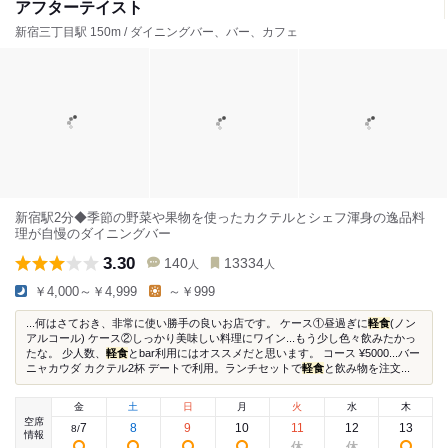
アフターテイスト
新宿三丁目駅 150m / ダイニングバー、バー、カフェ
新宿駅2分◆季節の野菜や果物を使ったカクテルとシェフ渾身の逸品料
理が自慢のダイニングバー
3.30
140
13334
人
人
￥4,000～￥4,999
～￥999
...何はさておき、非常に使い勝手の良いお店です。 ケース①昼過ぎに
軽食
(ノン
アルコール) ケース②しっかり美味しい料理にワイン...もう少し色々飲みたかっ
たな。 少人数、
軽食
とbar利用にはオススメだと思います。 コース ¥5000...バー
ニャカウダ カクテル2杯 デートで利用。ランチセットで
軽食
と飲み物を注文...
金
土
日
月
火
水
木
空席
7
8
9
10
11
12
13
8
/
情報