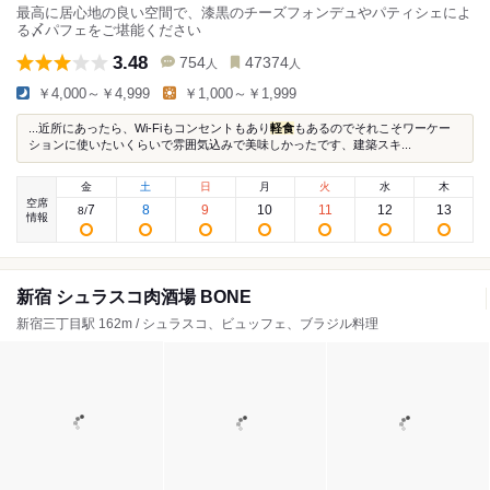
最高に居心地の良い空間で、漆黒のチーズフォンデュやパティシェによ
る〆パフェをご堪能ください
3.48
754
47374
人
人
￥4,000～￥4,999
￥1,000～￥1,999
...近所にあったら、Wi-Fiもコンセントもあり
軽食
もあるのでそれこそワーケー
ションに使いたいくらいで雰囲気込みで美味しかったです、建築スキ...
金
土
日
月
火
水
木
空席
7
8
9
10
11
12
13
8
/
情報
新宿 シュラスコ肉酒場 BONE
新宿三丁目駅 162m / シュラスコ、ビュッフェ、ブラジル料理