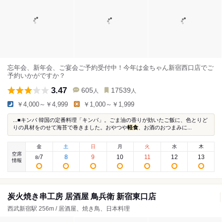
忘年会、新年会、ご宴会ご予約受付中！今年は金ちゃん新宿西口店でご
予約いかがですか？
3.47
605
17539
人
人
￥4,000～￥4,999
￥1,000～￥1,999
...■キンパ 韓国の定番料理「キンパ」。ごま油の香りが効いたご飯に、色とりど
りの具材をのせて海苔で巻きました。おやつや
軽食
、お酒のおつまみに...
金
土
日
月
火
水
木
空席
7
8
9
10
11
12
13
8
/
情報
炭火焼き串工房 居酒屋 鳥兵衛 新宿東口店
西武新宿駅 256m / 居酒屋、焼き鳥、日本料理