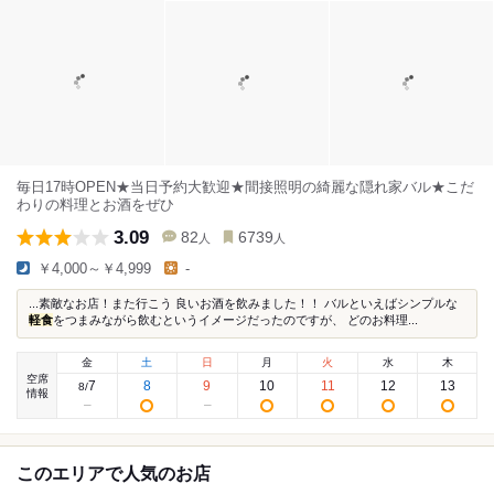
毎日17時OPEN★当日予約大歓迎★間接照明の綺麗な隠れ家バル★こだ
わりの料理とお酒をぜひ
3.09
82
6739
人
人
￥4,000～￥4,999
-
...素敵なお店！また行こう 良いお酒を飲みました！！ バルといえばシンプルな
軽食
をつまみながら飲むというイメージだったのですが、 どのお料理...
金
土
日
月
火
水
木
空席
7
8
9
10
11
12
13
8
/
情報
このエリアで人気のお店