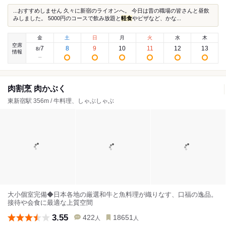
...おすすめしません 久々に新宿のライオンへ。 今日は昔の職場の皆さんと昼飲
みしました。 5000円のコースで飲み放題と
軽食
やピザなど、かな...
金
土
日
月
火
水
木
空席
7
8
9
10
11
12
13
8
/
情報
肉割烹 肉かぶく
東新宿駅 356m / 牛料理、しゃぶしゃぶ
大小個室完備◆日本各地の厳選和牛と魚料理が織りなす、口福の逸品。
接待や会食に最適な上質空間
3.55
422
18651
人
人