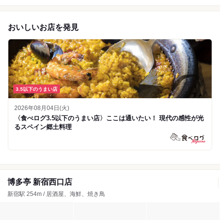
おいしいお店を発見
3.5以下のうまい店
2026年08月04日(火)
〈食べログ3.5以下のうまい店〉ここは通いたい！ 現代の感性が光
るスペイン郷土料理
博多亭 新宿西口店
新宿駅 254m / 居酒屋、海鮮、焼き鳥