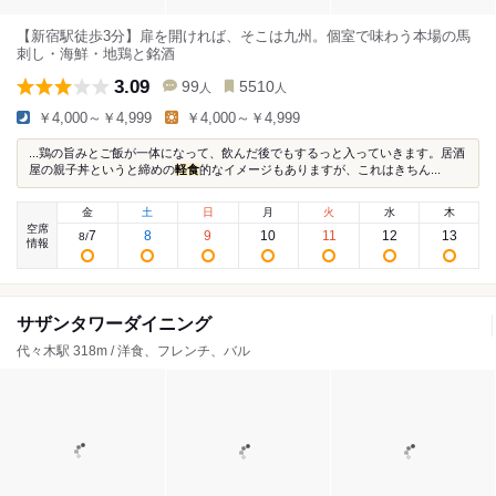
【新宿駅徒歩3分】扉を開ければ、そこは九州。個室で味わう本場の馬
刺し・海鮮・地鶏と銘酒
3.09
99
5510
人
人
￥4,000～￥4,999
￥4,000～￥4,999
...鶏の旨みとご飯が一体になって、飲んだ後でもするっと入っていきます。居酒
屋の親子丼というと締めの
軽食
的なイメージもありますが、これはきちん...
金
土
日
月
火
水
木
空席
7
8
9
10
11
12
13
8
/
情報
サザンタワーダイニング
代々木駅 318m / 洋食、フレンチ、バル