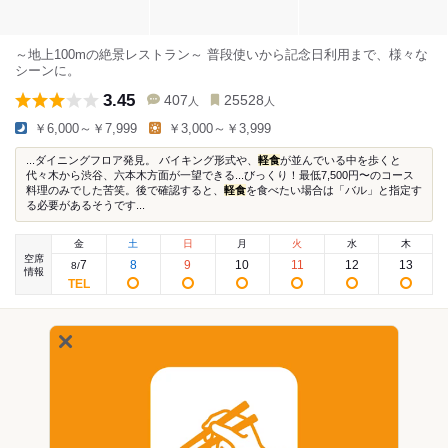
～地上100mの絶景レストラン～ 普段使いから記念日利用まで、様々な
シーンに。
3.45
407
25528
人
人
￥6,000～￥7,999
￥3,000～￥3,999
...ダイニングフロア発見。 バイキング形式や、
軽食
が並んでいる中を歩くと
代々木から渋谷、六本木方面が一望できる...びっくり！最低7,500円〜のコース
料理のみでした苦笑。後で確認すると、
軽食
を食べたい場合は「バル」と指定す
る必要があるそうです...
金
土
日
月
火
水
木
空席
7
8
9
10
11
12
13
8
/
情報