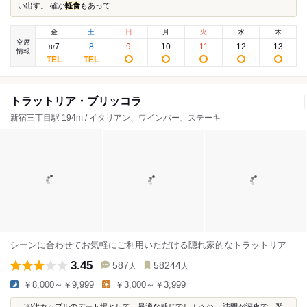
い出す。 確か
軽食
もあって...
金
土
日
月
火
水
木
空席
7
8
9
10
11
12
13
8
/
情報
トラットリア・ブリッコラ
新宿三丁目駅 194m / イタリアン、ワインバー、ステーキ
シーンに合わせてお気軽にご利用いただける隠れ家的なトラットリア
3.45
587
58244
人
人
￥8,000～￥9,999
￥3,000～￥3,999
...30代カップルのデート場として、最適な感じでしょうか。 訪問が深夜で、翌