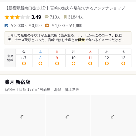
【新宿駅新南口徒歩1分】宮崎の魅力を堪能できるアンテナショップ
3.49
710
31844
人
人
￥3,000～￥3,999
￥1,000～￥1,999
...そして最後の冷や汁が五臓六腑に染み渡る、、、 しかもこのコース、飫肥
天、チーズ饅頭といった、宮崎ではお土産とか
軽食
で食べるイメージだけど...
金
土
日
月
火
水
木
空席
7
8
9
10
11
12
13
8
/
情報
凛月 新宿店
新宿三丁目駅 193m / 居酒屋、海鮮、郷土料理