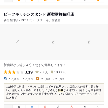
ビーフキッチンスタンド 新宿歌舞伎町店
新宿西口駅 223m / バル、ステーキ、居酒屋
新宿駅から徒歩４分！朝まで営業してます！
3.19
250
18388
人
人
￥2,000～￥2,999
￥2,000～￥2,999
...総合的に料理、ドリンクの提供スピードは早いし、店員さんの接客も悪く無
い。 楽しく食べ飲み出来ました つまみとか
軽食
が全部安い！笑 しかも量も結構
小さめだから食べやすい笑 席同士が近いからその辺は少し不便かも？って感じ
はあるど...
金
土
日
月
火
水
木