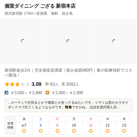
個室ダイニング ござる 新宿本店
西武新宿駅 179m / 居酒屋、海鮮、焼き鳥
新宿駅徒歩2分｜完全個室居酒屋｜飲み放題980円｜春の歌舞伎町でコス
パ最強！
3.09
83
3582
人
人
￥3,000～￥3,999
￥2,000～￥2,999
...カーテンで仕切るとかで個室とか言ってるみたいです。ツマミは昔のカラオケ
ボックスで出てくるようなものです。
軽食
ですかね。 ほぼ全員外国人店...
金
土
日
月
火
水
木
空席
7
8
9
10
11
12
13
8
/
情報