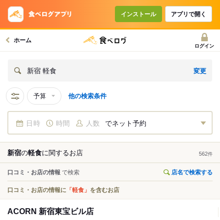
インストール
アプリで開く
ホーム
ログイン
変更
新宿 軽食
予算
他の検索条件
日時
時間
人数
でネット予約
新宿
の
軽食
に関する
お店
562
件
口コミ・お店の情報
で検索
店名で検索する
口コミ・お店の情報に
「軽食」
を含むお店
ACORN 新宿東宝ビル店