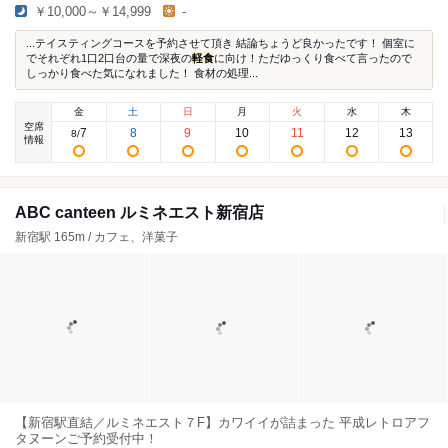
￥10,000～￥14,999
-
...テイスティングコースを予約させて頂き 結論ちょうど良かったです！ 個室に
でそれぞれ1口2口台の量で深夜の
軽食
に向け！ただゆっくり食べて言ったので
しっかり食べた気になれました！ 食材の処理...
金
土
日
月
火
水
木
空席
7
8
9
10
11
12
13
8
/
情報
ABC canteen ルミネエスト新宿店
新宿駅 165m / カフェ、洋菓子
【新宿駅直結／ルミネエスト７F】カワイイが詰まった 平成レトロアフ
タヌーンご予約受付中！