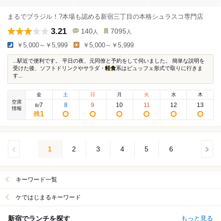
まるでブラジル！?本場も認める新宿三丁目の本格シュラスコ専門店
3.21
140
7095
人
人
￥5,000～￥5,999
￥5,000～￥5,999
...駅近で便利です。 平日の夜、元同僚と予約をして伺いました。 簡単な説明を
受けた後、ソフトドリンクやサラダ・
軽食
系はビュッフェ形式で取りに行きま
す...
金
土
日
月
火
水
木
空席
7
8
9
10
11
12
13
8
/
情報
1
残
1
2
3
4
5
6
キーワード一覧
ケではじまるキーワード
新宿でランチを探す
もっと見る