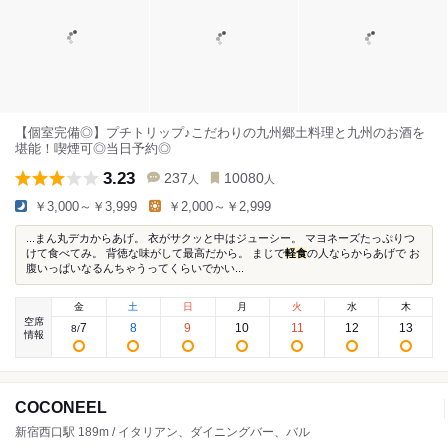
【個室完備◎】プチトリップ♪こだわりの九州郷土料理と九州のお酒を
堪能！喫煙可◎当日予約◎
3.23
237
10080
人
人
￥3,000～￥3,999
￥2,000～￥2,999
...まん丸デカからあげ。 衣がサクッと中はジューシー。 マヨネーズたっぷりつ
けて食べてみ。 背徳な味がして最高だから。 まじで
軽食
の人ならからあげで お
腹いっぱいなるんちゃうってくらいでかい...
金
土
日
月
火
水
木
空席
7
8
9
10
11
12
13
8
/
情報
COCONEEL
新宿西口駅 189m / イタリアン、ダイニングバー、バル