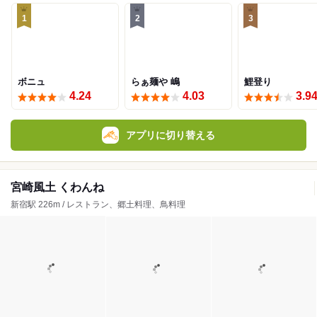
1
2
3
ボニュ
らぁ麺や 嶋
鯉登り
4.24
4.03
3.9
アプリに切り替える
宮崎風土 くわんね
新宿駅 226m / レストラン、郷土料理、鳥料理