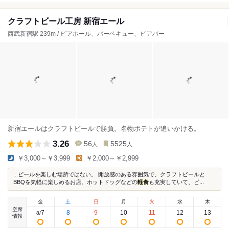
クラフトビール工房 新宿エール
西武新宿駅 239m / ビアホール、バーベキュー、ビアバー
新宿エールはクラフトビールで勝負。名物ポテトが追いかける。
3.26
56
5525
人
人
￥3,000～￥3,999
￥2,000～￥2,999
...ビールを楽しむ場所ではない。 開放感のある雰囲気で、クラフトビールと
BBQを気軽に楽しめるお店。ホットドッグなどの
軽食
も充実していて、ビ...
金
土
日
月
火
水
木
空席
7
8
9
10
11
12
13
8
/
情報