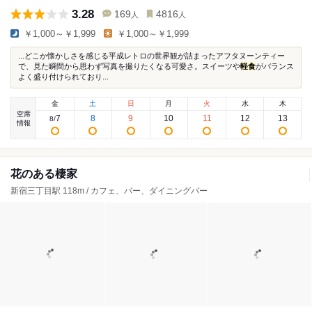
3.28
169
4816
人
人
￥1,000～￥1,999
￥1,000～￥1,999
...どこか懐かしさを感じる平成レトロの世界観が詰まったアフタヌーンティー
で、見た瞬間から思わず写真を撮りたくなる可愛さ。スイーツや
軽食
がバランス
よく盛り付けられており...
金
土
日
月
火
水
木
空席
7
8
9
10
11
12
13
8
/
情報
花のある棲家
新宿三丁目駅 118m / カフェ、バー、ダイニングバー