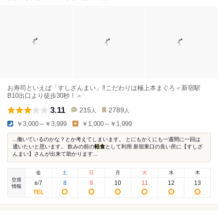
お寿司といえば「すしざんまい」‼こだわりは極上本まぐろ＜新宿駅
B10出口より徒歩30秒！＞
3.11
215
2789
人
人
￥3,000～￥3,999
￥1,000～￥1,999
...働いているのかな？とか考えてしまいます。 とにもかくにも一週間に一回は
通いたいと思います。 飲みの前の
軽食
として利用 新宿東口の良い所に【すしざ
んまい】さんが出来て助かります...
金
土
日
月
火
水
木
空席
7
8
9
10
11
12
13
8
/
情報