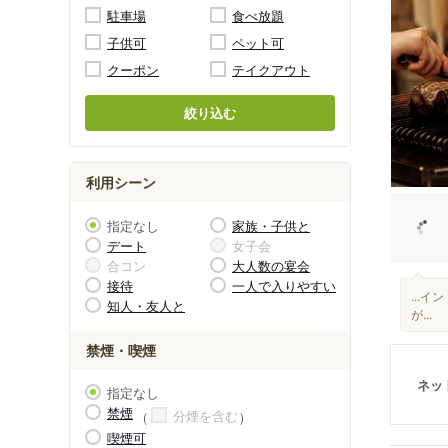
駐車場
食べ放題
子供可
ペット可
クーポン
テイクアウト
絞り込む
利用シーン
指定なし
家族・子供と
デート
女子会
合コン
大人数の宴会
接待
一人で入りやすい
...
知人・友人と
が...
禁煙・喫煙
ネッ
指定なし
禁煙
分煙を含む
喫煙可