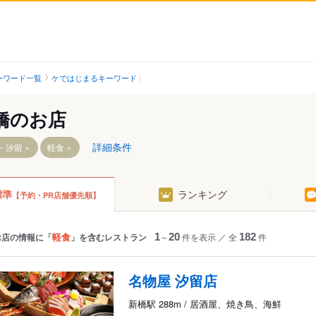
ーワード一覧
ケではじまるキーワード
橋のお店
詳細条件
・汐留
軽食
標準
ランキング
【予約・PR店舗優先順】
軽食
お店の情報に「
」を含むレストラン
1
～
20
件を表示
／
全
182
件
名物屋 汐留店
新橋駅 288m / 居酒屋、焼き鳥、海鮮