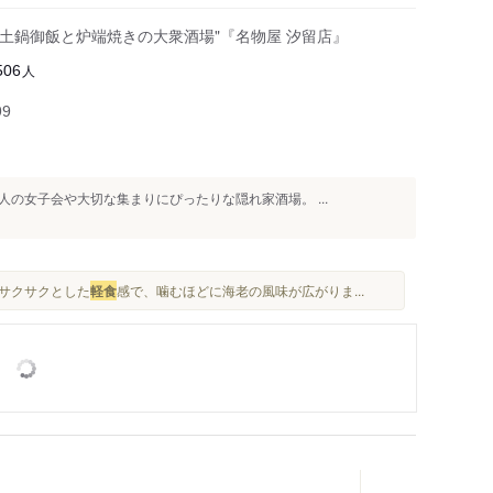
土鍋御飯と炉端焼きの大衆酒場"『名物屋 汐留店』
人
506
99
の女子会や大切な集まりにぴったりな隠れ家酒場。 ...
 サクサクとした
軽食
感で、噛むほどに海老の風味が広がりま...