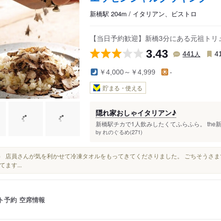
新橋駅 204m / イタリアン、ビストロ
【当日予約歓迎】新橋3分にある元祖トリ
3.43
人
441
4
￥4,000～￥4,999
-
貯まる・使える
隠れ家おしゃイタリアン♪
新橋駅チカで1人飲みしたくてふらふら。 the
れのぐるめ(271)
by
（笑） 店員さんが気を利かせて冷凍タオルをもってきてくださりました。 ごちそうさ
ます...
ト予約
空席情報