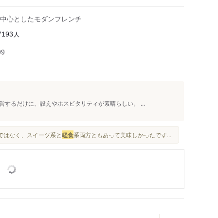
中心としたモダンフレンチ
人
7193
99
するだけに、設えやホスピタリティが素晴らしい。 ...
けではなく、スイーツ系と
軽食
系両方ともあって美味しかったです...