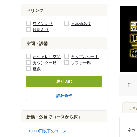
ドリンク
ワインあり
日本酒あり
焼酎あり
空間・設備
オシャレな空間
カップルシート
カウンター席
ソファー席
座敷
絞り込む
詳細条件
...
新橋・汐留でコースから探す
ネッ
3,000円以下のコース