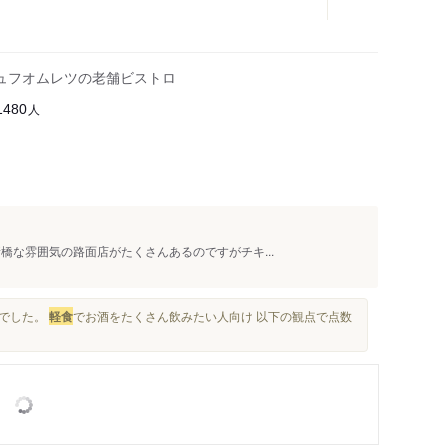
ュフオムレツの老舗ビストロ
人
1480
新橋な雰囲気の路面店がたくさんあるのですがチキ...
までした。
軽食
でお酒をたくさん飲みたい人向け 以下の観点で点数