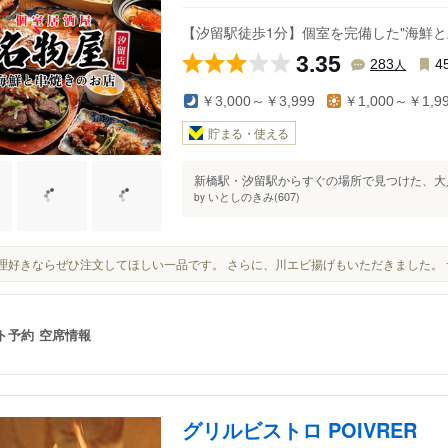
【汐留駅徒歩1分】個室を完備した"海鮮と
3.35
人
283
4
￥3,000～￥3,999
￥1,000～￥1,9
貯まる・使える
新橋駅・汐留駅からすぐの場所で見つけた、大人
いとしのきみ(607)
by
魚料理好きならぜひ注文してほしい一品です。 さらに、川エビ揚げもいただきました。
ト予約
空席情報
グリルビストロ POIVRER