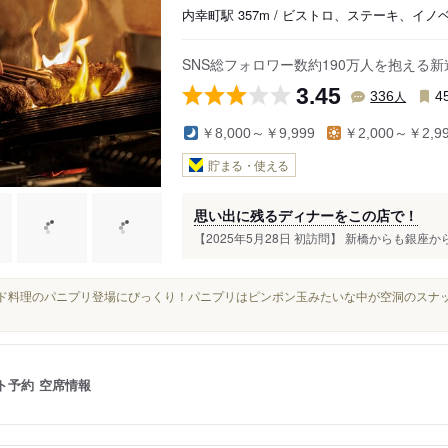
内幸町駅 357m / ビストロ、ステーキ、イノ
SNS総フォロワー数約190万人を抱える
3.45
人
336
4
￥8,000～￥9,999
￥2,000～￥2,9
貯まる・使える
思い出に残るディナーをこの店で！
【2025年5月28日 初訪問】 新橋からも銀座か
インド料理のパニプリ登場にびっくり！パニプリはピンポン玉みたいな中が空洞のス
ト予約
空席情報