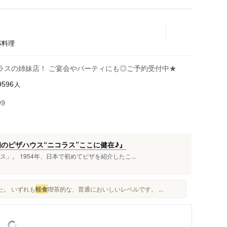
パ料理
ラスの姉妹店！ ご宴会やパーティにも◎ご予約受付中★
人
9596
99
初のピザハウス“ニコラス”ここに健在♪』
」。 1954年、日本で初めてピザを紹介したこ...
た。 いずれも
軽食
喫茶的な、普通においしいレベルです。 ...