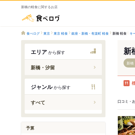
新橋の軽食に関するお店
食べログ
食べログ
東京
東京 軽食
銀座・新橋・有楽町 軽食
キ
新橋 軽食
新
エリア
から探す
新橋
新橋・汐留
ジャンル
から探す
新橋駅
内幸町駅
口コミ・
すべて
汐留駅
予算