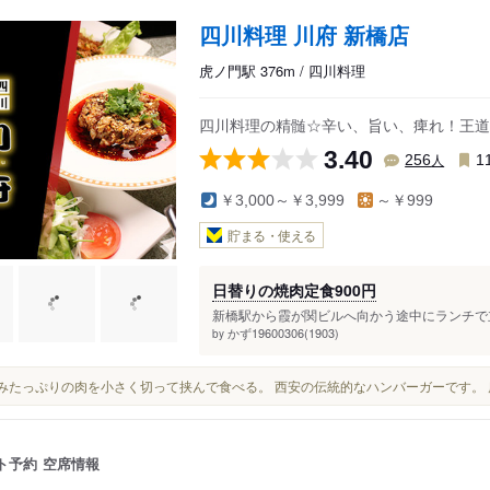
四川料理 川府 新橋店
虎ノ門駅 376m / 四川料理
四川料理の精髄☆辛い、旨い、痺れ！王道
3.40
人
256
1
￥3,000～￥3,999
～￥999
貯まる・使える
日替りの焼肉定食900円
新橋駅から霞が関ビルへ向かう途中にランチで立
かず19600306(1903)
by
うまみたっぷりの肉を小さく切って挟んで食べる。 西安の伝統的なハンバーガーです。
ト予約
空席情報