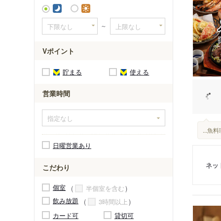
～
Vポイント
貯まる
使える
営業時間
...
日曜営業あり
ネッ
こだわり
個室
半個室を含む
飲み放題
3時間以上
カード可
貸切可