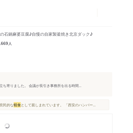
の石鍋麻婆豆腐♪自慢の自家製釜焼き北京ダック♪
人
1669
ち寄りました。 会議が長引き事務所を出る時間...
 庶民的な
軽食
として親しまれています。 「西安のハンバー...