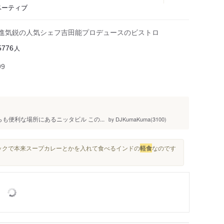
ベーティブ
新進気鋭の人気シェフ吉田能プロデュースのビストロ
人
5776
99
らも便利な場所にあるニッタビル この...
DJKumaKuma(3100)
by
ナックで本来スープカレーとかを入れて食べるインドの
軽食
なのです