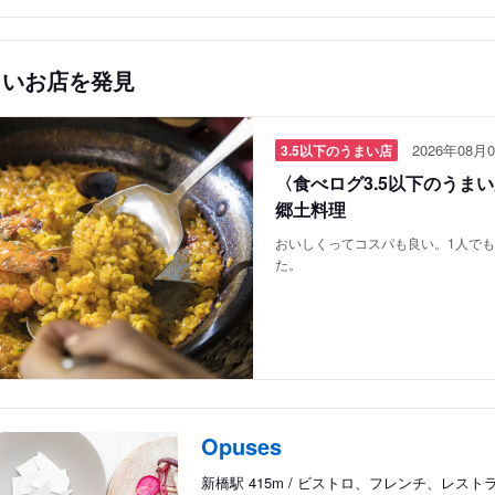
しいお店を発見
2026年08月0
3.5以下のうまい店
〈食べログ3.5以下のうま
郷土料理
おいしくってコスパも良い。1人で
た。
Opuses
新橋駅 415m / ビストロ、フレンチ、レスト