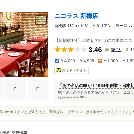
ニコラス 新橋店
新橋駅 132m / ピザ、イタリアン、ヨーロッ
【新橋駅1分】日本初のピザの六本木ニコ
3.46
人
362
1
￥4,000～￥4,999
￥1,000～￥1,9
貯まる・使える
『あの名店の味が！1954年創業・日本
60年以上の歴史ある老舗のイタリアン「ニコラス
parisjunko(5080)
by
喫茶店のナポリタンとは違うけど、普通な味。 グラタンには海老がたくさん入ってまし
ト予約
空席情報