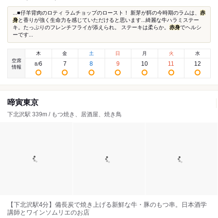
...■仔羊背肉のロティ ラムチョップのロースト！ 新芽が餌の今時期のラムは、
赤
身
と香りが強く生命力を感じていただけると思います...綺麗な牛ハラミステー
キ。たっぷりのフレンチフライが添えられ。 ステーキは柔らか。
赤身
でヘルシ
ーです...
木
金
土
日
月
火
水
空席
6
7
8
9
10
11
12
8
/
情報
啼寅東京
下北沢駅 339m / もつ焼き、居酒屋、焼き鳥
【下北沢駅4分】備長炭で焼き上げる新鮮な牛・豚のもつ串。日本酒学
講師とワインソムリエのお店