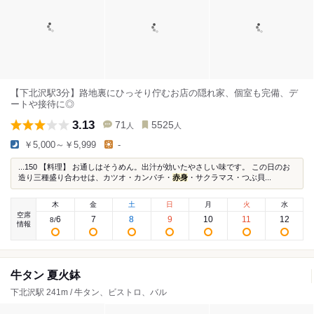
【下北沢駅3分】路地裏にひっそり佇むお店の隠れ家、個室も完備、デ
ートや接待に◎
3.13
71
5525
人
人
￥5,000～￥5,999
-
...150 【料理】 お通しはそうめん。出汁が効いたやさしい味です。 この日のお
造り三種盛り合わせは、カツオ・カンパチ・
赤身
・サクラマス・つぶ貝...
木
金
土
日
月
火
水
空席
6
7
8
9
10
11
12
8
/
情報
牛タン 夏火鉢
下北沢駅 241m / 牛タン、ビストロ、バル