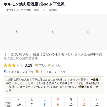
ホルモン焼肉居酒屋 想-sou- 下北沢
下北沢駅 257m / 焼肉、ホルモン、居酒屋
【下北沢駅徒歩4分】鮮度にこだわるホルモンとA5ランク黒毛和牛を気
軽に楽しめる焼肉居酒屋
3.19
23
707
人
人
￥3,000～￥3,999
￥1,000～￥1,999
...新鮮な豚を仕入れて丁寧に仕込みました♪美味しいホルモンを是非！ ■
赤身
3
種盛り かしら・せせり・えんがわを盛りこんであります。 まずは...豚も鶏も推
しな感じ。 オーダー ⭐︎ウーロン茶 ⭐︎タン塩だったっけかな？ ⭐︎
赤身
三種盛り(せ
せり...
木
金
土
日
月
火
水
空席
6
7
8
9
10
11
12
8
/
情報