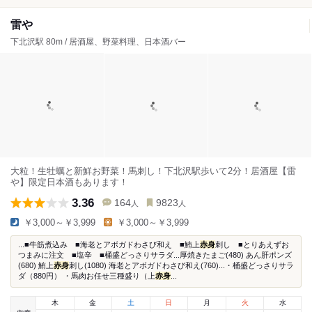
雷や
下北沢駅 80m / 居酒屋、野菜料理、日本酒バー
大粒！生牡蠣と新鮮お野菜！馬刺し！下北沢駅歩いて2分！居酒屋【雷
や】限定日本酒もあります！
3.36
164
9823
人
人
￥3,000～￥3,999
￥3,000～￥3,999
...■牛筋煮込み ■海老とアボガドわさび和え ■鮪上
赤身
刺し ■とりあえずお
つまみに注文 ■塩辛 ■桶盛どっさりサラダ...厚焼きたまご(480) あん肝ポンズ
(680) 鮪上
赤身
刺し(1080) 海老とアボガドわさび和え(760)...・桶盛どっさりサラ
ダ（880円） ・馬肉お任せ三種盛り（上
赤身
...
木
金
土
日
月
火
水