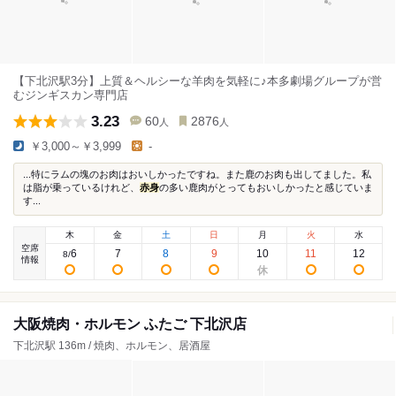
【下北沢駅3分】上質＆ヘルシーな羊肉を気軽に♪本多劇場グループが営
むジンギスカン専門店
3.23
60
2876
人
人
￥3,000～￥3,999
-
...特にラムの塊のお肉はおいしかったですね。また鹿のお肉も出してました。私
は脂が乗っているけれど、
赤身
の多い鹿肉がとってもおいしかったと感じていま
す...
木
金
土
日
月
火
水
空席
6
7
8
9
10
11
12
8
/
情報
大阪焼肉・ホルモン ふたご 下北沢店
下北沢駅 136m / 焼肉、ホルモン、居酒屋