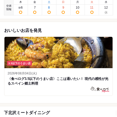
木
金
土
日
月
火
水
空席
6
7
8
9
10
11
12
8
/
情報
おいしいお店を発見
3.5以下のうまい店
2026年08月04日(火)
〈食べログ3.5以下のうまい店〉ここは通いたい！ 現代の感性が光
るスペイン郷土料理
下北沢ミートダイニング