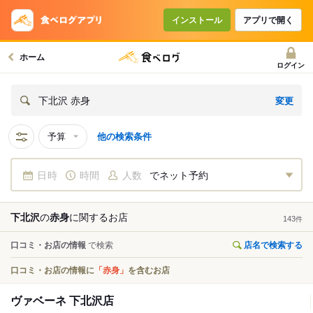
インストール
アプリで開く
ホーム
ログイン
変更
下北沢 赤身
予算
他の検索条件
日時
時間
人数
でネット予約
下北沢
の
赤身
に関する
お店
143
件
口コミ・お店の情報
で検索
店名で検索する
口コミ・お店の情報に
「赤身」
を含むお店
ヴァベーネ 下北沢店