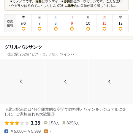
...■カメノコです。
赤身
はウンマイ ■
赤身
部位のトウガラシです。こんな太い
トウガラシは初めて...・しんしん \705 →
赤身
肉の旨味が濃く感じられる...
木
金
土
日
月
火
水
空席
6
7
8
9
10
11
12
8
/
情報
グリルバルサンク
下北沢駅 262m / ビストロ、バル、ワインバー
下北沢駅南西口4分◇開放的な空間で肉料理とワインをカジュアルに楽
しむ。ご家族連れも大歓迎◎
3.35
158
8256
人
人
￥5,000～￥5,999
-