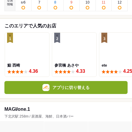
空席
6
7
8
9
10
11
12
8
/
情報
このエリアで人気のお店
1
2
3
鮨 西崎
参宮橋 あさや
ete
4.36
4.33
4.2
アプリに切り替える
MAGI/one.1
下北沢駅 258m / 居酒屋、海鮮、日本酒バー