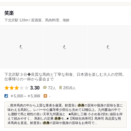
笑楽
下北沢駅 128m / 居酒屋、馬肉料理、海鮮
下北沢駅３分◆良質な馬肉と丁寧な和食、日本酒を楽しむ大人の空間。
仕事帰りの一杯から宴会まで
3.30
72
2816
人
人
￥5,000～￥5,999
-
...熊本馬肉の中から上質な業者を厳選。鮮度良い
赤身
の旨味や脂身の旨味を直に
味わえる馬刺し。レバーや心臓等希少部位も含めて12種以上。九州醬油の中で
も濃醇で馬と相性の良い天草九州醤油と ■馬刺し三種 小さめ各2切れ 値段を抑
えて頼みやすく、 馬刺しの定番
赤身
モ...■【馬味生肉寿司】馬寿司 高品質な熊
本馬肉を直送。鮮度良い
赤身
の旨味や脂身の旨味をお寿司で...