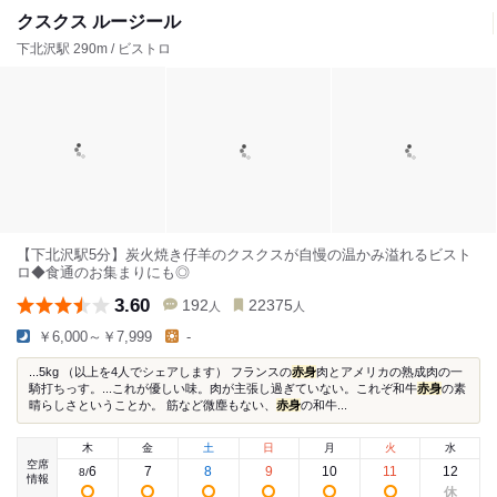
クスクス ルージール
下北沢駅 290m / ビストロ
【下北沢駅5分】炭火焼き仔羊のクスクスが自慢の温かみ溢れるビスト
ロ◆食通のお集まりにも◎
3.60
192
22375
人
人
￥6,000～￥7,999
-
...5kg （以上を4人でシェアします） フランスの
赤身
肉とアメリカの熟成肉の一
騎打ちっす。...これが優しい味。肉が主張し過ぎていない。これぞ和牛
赤身
の素
晴らしさということか。 筋など微塵もない、
赤身
の和牛...
木
金
土
日
月
火
水
空席
6
7
8
9
10
11
12
8
/
情報