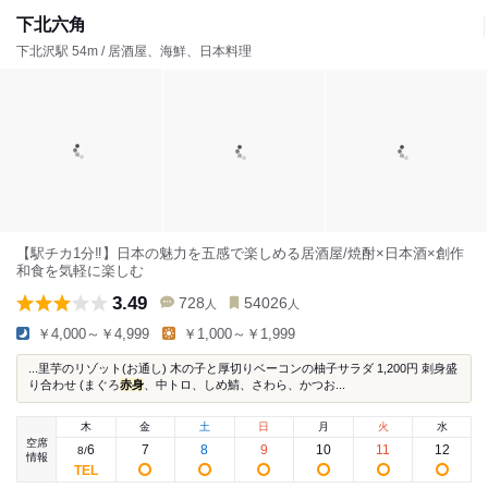
下北六角
下北沢駅 54m / 居酒屋、海鮮、日本料理
【駅チカ1分‼️】日本の魅力を五感で楽しめる居酒屋/焼酎×日本酒×創作
和食を気軽に楽しむ
3.49
728
54026
人
人
￥4,000～￥4,999
￥1,000～￥1,999
...里芋のリゾット(お通し) 木の子と厚切りベーコンの柚子サラダ 1,200円 刺身盛
り合わせ (まぐろ
赤身
、中トロ、しめ鯖、さわら、かつお...
木
金
土
日
月
火
水
空席
6
7
8
9
10
11
12
8
/
情報