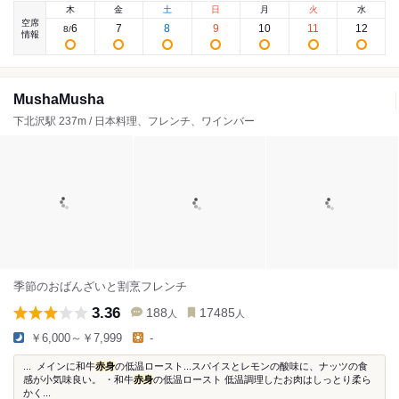
木
金
土
日
月
火
水
空席
6
7
8
9
10
11
12
8
/
情報
MushaMusha
下北沢駅 237m / 日本料理、フレンチ、ワインバー
季節のおばんざいと割烹フレンチ
3.36
188
17485
人
人
￥6,000～￥7,999
-
... メインに和牛
赤身
の低温ロースト...スパイスとレモンの酸味に、ナッツの食
感が小気味良い。 ・和牛
赤身
の低温ロースト 低温調理したお肉はしっとり柔ら
かく...