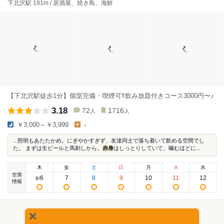
下北沢駅 191m / 居酒屋、焼き鳥、海鮮
【下北沢駅徒歩1分】個室完備・喫煙可‼︎飲み放題付きコース3000円〜♪
3.18
72
1716
人
人
￥3,000～￥3,999
-
...照明もあたたかめ。にぎやかすぎず、友達同士で落ち着いて飲める空間でし
た。 まずは生ビールと馬刺しから。
赤身
はしっとりしていて、噛むほどに...
木
金
土
日
月
火
水
空席
6
7
8
9
10
11
12
8
/
情報