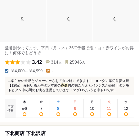
猛暑割やってます。平日（月～木）35℃予報で泡・白・赤ワインがお得
に！何杯でもどうぞ
3.42
314
25946
人
人
￥4,000～￥4,999
-
...柔らかい食感とジューシーさを「タン能」できます！ ■上タン厚切り炭火焼
【120g】 程良い脂と牛タン本来の
赤身
肉の歯ごたえとバランスが絶妙！タンモ
トとタン中の間のお肉を使用しています！マグロでいうと中トロです...
木
金
土
日
月
火
水
空席
6
7
8
9
10
11
12
8
/
情報
下北商店 下北沢店