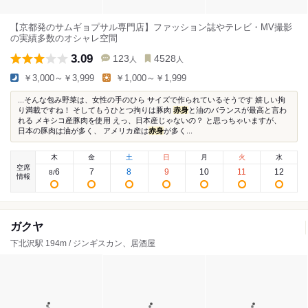
【京都発のサムギョプサル専門店】ファッション誌やテレビ・MV撮影
の実績多数のオシャレ空間
3.09
123
4528
人
人
￥3,000～￥3,999
￥1,000～￥1,999
...そんな包み野菜は、女性の手のひら サイズで作られているそうです 嬉しい拘
り満載ですね！ そしてもうひとつ拘りは豚肉
赤身
と油のバランスが最高と言わ
れる メキシコ産豚肉を使用 えっ、日本産じゃないの？ と思っちゃいますが、
日本の豚肉は油が多く、 アメリカ産は
赤身
が多く...
木
金
土
日
月
火
水
空席
6
7
8
9
10
11
12
8
/
情報
ガクヤ
下北沢駅 194m / ジンギスカン、居酒屋