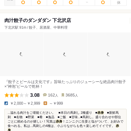
肉汁餃子のダンダダン 下北沢店
下北沢駅 91m / 餃子、居酒屋、中華料理
『餃子とビールは文化です』旨味たっぷりのジューシーな絶品肉汁餃子
×“神泡“ビールで乾杯！
3.08
162
3685
人
人
￥2,000～￥2,999
～￥999
...溢れる肉汁をご堪能ください。 ■本日の馬刺し 2種盛り ■
赤身
■新鮮馬
刺 ■名物 ■野菜 ■肴 ■逸品 ■ご飯 ■甘味...■馬刺し。盛り合わせや部位
ごとに頼めるのが嬉しい！写真は
赤身
！ニンニクに生姜と塩がついて、お好みで
食べれる。私は...馬刺しの4種は、小ぶりながらも色々楽しめてイイです。
赤
身
...