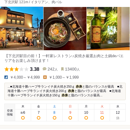
下北沢駅 121m / イタリアン、肉バル
【下北沢駅目の前！】一軒家レストラン♪炭焼き厳選お肉と土鍋deパエ
リアをお楽しみ頂けます！
3.38
242
13400
人
人
￥4,000～￥4,999
￥1,000～￥1,999
...■北海道十勝ハーブ牛ランイチ炭火焼き250ｇ
赤身
と脂のバランスが最高 ■北
海道十勝ハーブ牛ランイチ炭火焼き200ｇ
赤身
と脂のバランスが最高 ■北海道
十勝ハーブ牛ランイチ炭火焼き150ｇ
赤身
と脂のバランスが最高...
木
金
土
日
月
火
水
空席
6
7
8
9
10
11
12
8
/
情報