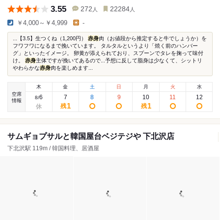
3.55
272
22284
人
人
￥4,000～￥4,999
-
...【3.5】生つくね（1,200円）
赤身
肉（お値段から推定すると牛でしょうか）を
フワフワになるまで挽いています。 タルタルというより「焼く前のハンバー
グ」といったイメージ。 卵黄が添えられており、スプーンでタレを掬って味付
け。
赤身
主体ですが挽いてあるので...予想に反して脂身は少なくて、シットリ
やわらかな
赤身
肉を楽しめます...
木
金
土
日
月
火
水
空席
6
7
8
9
10
11
12
8
/
情報
1
1
残
残
サムギョプサルと韓国屋台ベジテジや 下北沢店​
下北沢駅 119m / 韓国料理、居酒屋