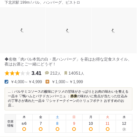
下北沢駅 199m / バル、ハンバーグ、ビストロ
◆名物「肉バル本気の白・黒ハンバーグ」を昼はお得な定食スタイル、
夜はお酒とご一緒にどうぞ！
3.41
212
14051
人
人
￥4,000～￥4,999
￥1,000～￥1,999
...：バルサミコソースの酸味にナツメの甘味がさっぱりとお肉の味わいを整える
一品☺︎ ▽鴨ハムとパテドカンパーニュ ：
赤身
の味わいに焦点が当たった仕込み
の丁寧さが表れた一品☺︎ ▽シャドークイーンのトリュフポテト おすすめのお
店...
木
金
土
日
月
火
水
空席
6
7
8
9
10
11
12
8
/
情報