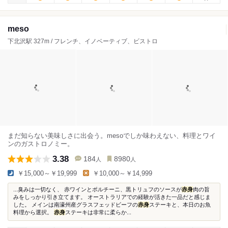
meso
下北沢駅 327m / フレンチ、イノベーティブ、ビストロ
まだ知らない美味しさに出会う。mesoでしか味わえない、料理とワイ
ンのガストロノミー。
3.38
184
8980
人
人
￥15,000～￥19,999
￥10,000～￥14,999
...臭みは一切なく、 赤ワインとポルチーニ、黒トリュフのソースが
赤身
肉の旨
みをしっかり引き立てます。 オーストラリアでの経験が活きた一品だと感じま
した。 メインは南濠州産グラスフェッドビーフの
赤身
ステーキと、本日のお魚
料理から選択。
赤身
ステーキは非常に柔らか...