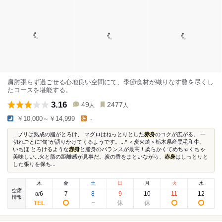
肩肘張らず過ごせる心地良い空間にて、季節食材が織りなす贅を尽くし
たコースを堪能する。
3.16
49
2477
人
人
￥10,000～￥14,999
-
...ブリは熟成の脂がとろけ、 マグロはねっとりとした
赤身
のコクが広がる。 一
切れごとに“旬”が語りかけてくるようです。...* ＜炭火焼＞栃木県産黒毛和牛、
いちぼ とろけるような
赤身
と脂身のバランスが最高！柔らかくてめちゃくちゃ
美味しい...火と脂の距離感が見事だ。炭の香をまといながら、
赤身
はしっとりと
した張りを保ち...
木
金
土
日
月
火
水
空席
6
7
8
9
10
11
12
8
/
情報