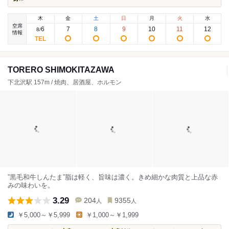
木
金
土
日
月
火
水
空席
6
7
8
9
10
11
12
8
/
情報
TORERO SHIMOKITAZAWA
下北沢駅 157m / 焼肉、居酒屋、ホルモン
”黒毛和牛しんたま”脂は軽く、旨味は濃く。きめ細かな肉質と上品な赤
みの味わいを。
3.29
204
9355
人
人
￥5,000～￥5,999
￥1,000～￥1,999