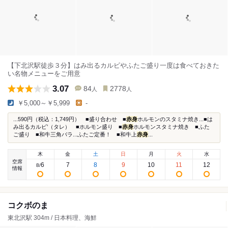
【下北沢駅徒歩３分】はみ出るカルビやふたご盛り一度は食べておきた
い名物メニューをご用意
3.07
84
2778
人
人
￥5,000～￥5,999
-
...590円（税込：1,749円） ■盛り合わせ ■
赤身
ホルモンのスタミナ焼き...■は
み出るカルビ’（タレ） ■ホルモン盛り ■
赤身
ホルモンスタミナ焼き ■ふた
ご盛り ■和牛三角バラ...ふたご定番！ ■和牛上
赤身
...
木
金
土
日
月
火
水
空席
6
7
8
9
10
11
12
8
/
情報
コクボのまゝ
東北沢駅 304m / 日本料理、海鮮