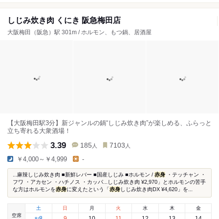
しじみ炊き肉 くにき 阪急梅田店
大阪梅田（阪急）駅 301m / ホルモン、もつ鍋、居酒屋
【大阪梅田駅3分】新ジャンルの鍋“しじみ炊き肉”が楽しめる、ふらっと
立ち寄れる大衆酒場！
3.39
185
7103
人
人
￥4,000～￥4,999
-
...麻辣しじみ炊き肉 ■新鮮レバー ■国産しじみ ■ホルモン /
赤身
・テッチャン ・
フワ ・アカセン ・ハチノス ・カッパ...しじみ炊き肉 ¥2,970」とホルモンの苦手
な方はホルモンを
赤身
に変えたという「
赤身
しじみ炊き肉DX ¥4,620」を...
土
日
月
火
水
木
金
空席
8
9
10
11
12
13
14
8
/