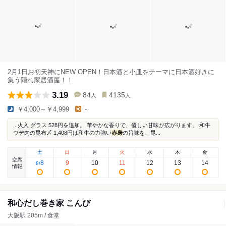
2月1日お初天神にNEW OPEN！日本酒と小皿をテーマに日本酒好きに
集う隠れ家居酒屋！！
3.19
84
4135
人
人
￥4,000～￥4,999
-
...火入 グラス 528円を追加。 華やかな香りで、優しい甘味が広がります。 和牛
ウデ肉の昆布〆 1,408円は和牛の力強い
赤身
の旨味を、昆...
土
日
月
火
水
木
金
空席
8
9
10
11
12
13
14
8
/
情報
和心だし巻き家 こんび
大阪駅 205m / 食堂