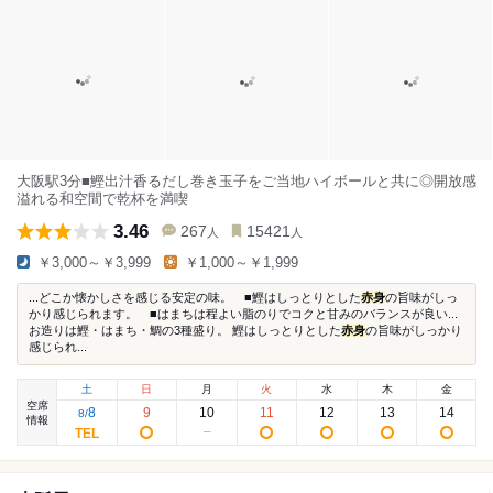
大阪駅3分■鰹出汁香るだし巻き玉子をご当地ハイボールと共に◎開放感
溢れる和空間で乾杯を満喫
3.46
267
15421
人
人
￥3,000～￥3,999
￥1,000～￥1,999
...どこか懐かしさを感じる安定の味。 ■鰹はしっとりとした
赤身
の旨味がしっ
かり感じられます。 ■はまちは程よい脂のりでコクと甘みのバランスが良い...
お造りは鰹・はまち・鯛の3種盛り。 鰹はしっとりとした
赤身
の旨味がしっかり
感じられ...
土
日
月
火
水
木
金
空席
8
9
10
11
12
13
14
8
/
情報