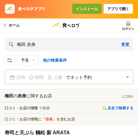
インストール
アプリで開く
ホーム
ログイン
変更
梅田 赤身
予算
他の検索条件
日時
時間
人数
でネット予約
梅田
の
赤身
に関する
お店
1,728
件
口コミ・お店の情報
で検索
店名で検索する
口コミ・お店の情報に
「赤身」
を含むお店
寿司と天ぷら 鶴松 新 ARATA