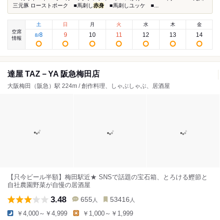
三元豚 ローストポーク ■馬刺し
赤身
■馬刺しユッケ ■...
土
日
月
火
水
木
金
空席
8
9
10
11
12
13
14
8
/
情報
達屋 TAZ－YA 阪急梅田店
大阪梅田（阪急）駅 224m / 創作料理、しゃぶしゃぶ、居酒屋
【只今ビール半額】梅田駅近★ SNSで話題の宝石箱、とろける鰹節と
自社農園野菜が自慢の居酒屋
3.48
655
53416
人
人
￥4,000～￥4,999
￥1,000～￥1,999