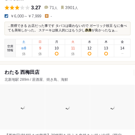
3.27
71
3901
人
人
￥6,000～￥7,999
-
...禁煙できる お店だった事です タバコは吸わないので ガーリック枝豆 なに食べ
ても美味しかった。 ステーキは個人的にはもう少し
赤身
が良かったなぁ...
土
日
月
火
水
木
金
空席
8
9
10
11
12
13
14
8
/
情報
わたる 西梅田店
北新地駅 289m / 居酒屋、焼き鳥、海鮮