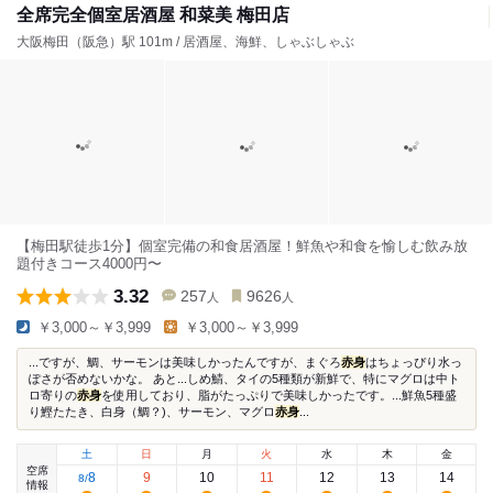
全席完全個室居酒屋 和菜美 梅田店
大阪梅田（阪急）駅 101m / 居酒屋、海鮮、しゃぶしゃぶ
【梅田駅徒歩1分】個室完備の和食居酒屋！鮮魚や和食を愉しむ飲み放
題付きコース4000円〜
3.32
257
9626
人
人
￥3,000～￥3,999
￥3,000～￥3,999
...ですが、鯛、サーモンは美味しかったんですが、まぐろ
赤身
はちょっぴり水っ
ぽさが否めないかな。 あと...しめ鯖、タイの5種類が新鮮で、特にマグロは中ト
ロ寄りの
赤身
を使用しており、脂がたっぷりで美味しかったです。...鮮魚5種盛
り鰹たたき、白身（鯛？)、サーモン、マグロ
赤身
...
土
日
月
火
水
木
金
空席
8
9
10
11
12
13
14
8
/
情報