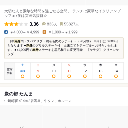
大切な人と素敵な時間を過ごせる空間。 ランチは豪華なイタリアンブ
ッフェ♪夜は雰囲気抜群☆
3.36
836
55827
人
人
￥4,000～￥4,999
￥1,000～￥1,999
...(牛
赤身
肉・スペアリブ・鶏もも肉のソテー)...- （90分制） ※休日は 3,000円
となります ■
赤身
のグリルステーキ付！出来立てをテーブルへお持ちいたしま
す。 ■+1,000円で
赤身
ステーキを黒毛和牛に変更可能！ 【サラダ】 グリーンサ
ラダ...
土
日
月
火
水
木
金
空席
8
9
10
11
12
13
14
8
/
情報
炭の郷 たんま
中崎町駅 414m / 居酒屋、牛タン、ホルモン