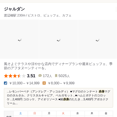
ジャルダン
渡辺橋駅 230m / ビストロ、ビュッフェ、カフェ
風そよぐテラスや涼やかな店内でディナープランや週末ビュッフェ、季
節のアフタヌーンティーを。
3.51
172
5025
人
人
￥10,000～￥14,999
￥8,000～￥9,999
...レモンバーベナ（アンドレア・アッコルディ） ■マグロのトンナート
赤身
マグ
ロのタルタル、クリスタルキャビア、ベルガモット...■ハムとポテトのコロッ
ケ…2,400円 コロッケ、アイオリソース ■鮪
赤身
のたたき…3,400円 アボカドク
リーム...
土
日
月
火
水
木
金