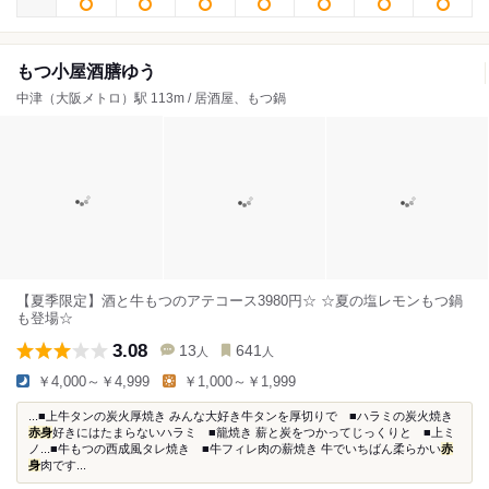
もつ小屋酒膳ゆう
中津（大阪メトロ）駅 113m / 居酒屋、もつ鍋
【夏季限定】酒と牛もつのアテコース3980円‎‎☆ ☆夏の塩レモンもつ鍋
も登場☆
3.08
13
641
人
人
￥4,000～￥4,999
￥1,000～￥1,999
...■上牛タンの炭火厚焼き みんな大好き牛タンを厚切りで ■ハラミの炭火焼き
赤身
好きにはたまらないハラミ ■籠焼き 薪と炭をつかってじっくりと ■上ミ
ノ...■牛もつの西成風タレ焼き ■牛フィレ肉の薪焼き 牛でいちばん柔らかい
赤
身
肉です...