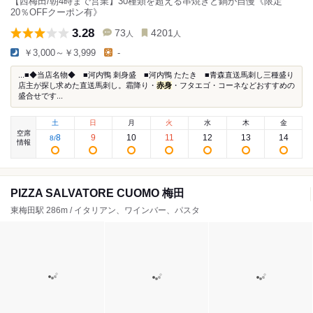
【西梅田/朝4時まで営業】30種類を超える串焼きと鍋が自慢《限定
20％OFFクーポン有》
3.28
73
4201
人
人
￥3,000～￥3,999
-
...■◆当店名物◆ ■河内鴨 刺身盛 ■河内鴨 たたき ■青森直送馬刺し三種盛り
店主が探し求めた直送馬刺し。霜降り・
赤身
・フタエゴ・コーネなどおすすめの
盛合せです...
土
日
月
火
水
木
金
空席
8
9
10
11
12
13
14
8
/
情報
PIZZA SALVATORE CUOMO 梅田
東梅田駅 286m / イタリアン、ワインバー、パスタ