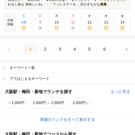
れるし味も 美味しいね。 ・「フィレステーキ」 言わずもがな
赤身
...
土
日
月
火
水
木
金
空席
8
9
10
11
12
13
14
8
/
情報
1
2
3
4
5
6
キーワード一覧
アではじまるキーワード
大阪駅・梅田・新地でランチを探す
もっと見る
～1,000円
1,000円 ～ 2,000円
2,000円～
関連のリンクをすべて表示する
大阪駅・梅田・新地でコースから探す