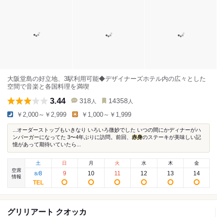
大阪堂島の好立地、3駅利用可能◆デザイナーズホテル内の広々とした
空間で音楽と各国料理を満喫
3.44
318
14358
人
人
￥2,000～￥2,999
￥1,000～￥1,999
...オーダーストップもいきなり いろいろ微妙でした いつの間にかディナーがハ
ンバーガーになってた 3〜4年ぶりに訪問。前回、
赤身
のステーキが美味しい記
憶があって期待いていたら...
土
日
月
火
水
木
金
空席
8
9
10
11
12
13
14
8
/
情報
グリリアート クオッカ