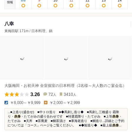
8
9
10
11
12
13
14
8
/
情報
八幸
東梅田駅 171m / 日本料理、鍋
大阪梅田・お初天神 全室個室の日本料理（2名様～大人数のご宴会迄）
3.26
72
3410
人
人
￥8,000～￥9,999
￥2,000～￥2,999
...■上造り(盛合せ) ■中トロ造り ■◆馬刺し造り◆ ■馬刺し三種盛り 霜降
り・
赤身
・たてがみの盛り合わせです ■特選霜降り・たてがみ ■上等
赤身
・
たてがみ ■天丼 ■茶蕎麦 ■鯛茶漬け ■車海老造り ■鯛造り...詳細とご予約
については「コース」ページをご覧ください。 ■◆鯨造り◆ ■最上級
赤身
...