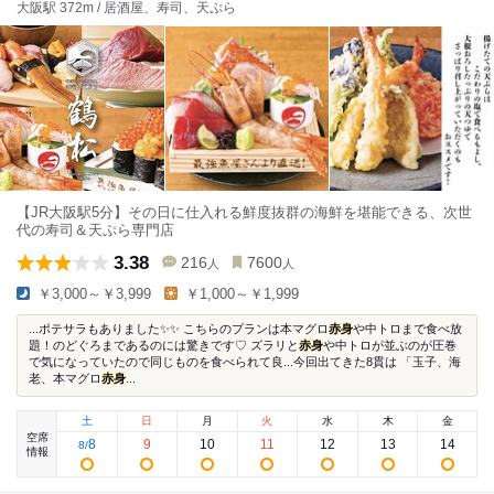
大阪駅 372m / 居酒屋、寿司、天ぷら
【JR大阪駅5分】その日に仕入れる鮮度抜群の海鮮を堪能できる、次世
代の寿司＆天ぷら専門店
3.38
216
7600
人
人
￥3,000～￥3,999
￥1,000～￥1,999
...ポテサラもありました✨✨ こちらのプランは本マグロ
赤身
や中トロまで食べ放
題！のどぐろまであるのには驚きです♡ ズラリと
赤身
や中トロが並ぶのが圧巻
で気になっていたので同じものを食べられて良...今回出てきた8貫は 「玉子、海
老、本マグロ
赤身
...
土
日
月
火
水
木
金
空席
8
9
10
11
12
13
14
8
/
情報