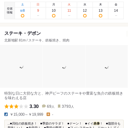
土
日
月
火
水
木
金
空席
8
9
10
11
12
13
14
8
/
情報
ステーキ・デボン
北新地駅 81m / ステーキ、鉄板焼き、焼肉
特別な日に大切な方と、神戸ビーフのステーキや豊富な魚介の鉄板焼き
を味わえる店
3.30
69
3793
人
人
￥15,000～￥19,999
-
...■貝柱の鉄板焼き！ ■季節のサラダ！ ■ドーン！ ■イイ
赤身
！ ■脂部分も
美味しい！ ■糸蒟蒻！ ■季節の野菜！ ■フィレステーキ！...リセットしてく