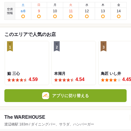
土
日
月
火
水
木
金
空席
8
9
10
11
12
13
14
8
/
情報
このエリアで人気のお店
1
2
3
鮨 三心
本湖月
鳥匠 いし井
4.59
4.54
4.4
アプリに切り替える
The WAREHOUSE
渡辺橋駅 183m / ダイニングバー、サラダ、ハンバーガー