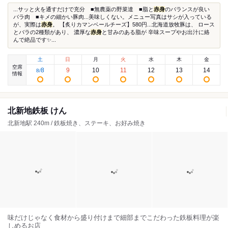
...サッと火を通すだけで充分 ■無農薬の野菜達 ■脂と
赤身
のバランスが良い
バラ肉 ■キメの細かい豚肉...美味しくない。メニュー写真はサシが入っている
が、実際は
赤身
。 【炙りカマンベールチーズ】580円...北海道放牧豚は、 ロース
とバラの2種類があり、 濃厚な
赤身
と甘みのある脂が 辛味スープやお出汁に絡
んで絶品です✨...
土
日
月
火
水
木
金
空席
8
9
10
11
12
13
14
8
/
情報
北新地鉄板 けん
北新地駅 240m / 鉄板焼き、ステーキ、お好み焼き
味だけじゃなく食材から盛り付けまで細部までこだわった鉄板料理が楽
しめるお店