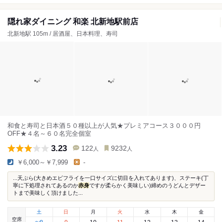
隠れ家ダイニング 和楽 北新地駅前店
北新地駅 105m / 居酒屋、日本料理、寿司
和食と寿司と日本酒５０種以上が人気★プレミアコース３０００円
OFF★４名～６０名完全個室
3.23
122
9232
人
人
￥6,000～￥7,999
-
...天ぷら(大きめエビフライを一口サイズに切目を入れてあります)、ステーキ(丁
寧に下処理されてあるのか
赤身
ですが柔らかく美味しい)締めのうどんとデザー
トまで美味しく頂けました...
土
日
月
火
水
木
金
空席