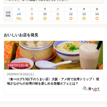
土
日
月
火
水
木
金
空席
8
9
10
11
12
13
14
8
/
情報
おいしいお店を発見
3.5以下のうまい店
2026年07月18日(土)
〈食べログ3.5以下のうまい店〉大阪・アメ村で台湾トリップ！ 現
地さながらの台湾の味を楽しめる老舗カフェとは？