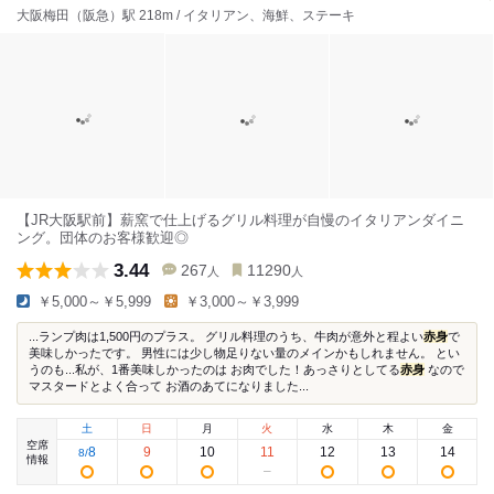
大阪梅田（阪急）駅 218m / イタリアン、海鮮、ステーキ
【JR大阪駅前】薪窯で仕上げるグリル料理が自慢のイタリアンダイニ
ング。団体のお客様歓迎◎
3.44
267
11290
人
人
￥5,000～￥5,999
￥3,000～￥3,999
...ランプ肉は1,500円のプラス。 グリル料理のうち、牛肉が意外と程よい
赤身
で
美味しかったです。 男性には少し物足りない量のメインかもしれません。 とい
うのも...私が、1番美味しかったのは お肉でした！あっさりとしてる
赤身
なので
マスタードとよく合って お酒のあてになりました...
土
日
月
火
水
木
金
空席
8
9
10
11
12
13
14
8
/
情報