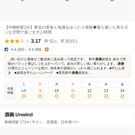
【中崎町駅2分】東北の美食と地酒をゆったり堪能◆落ち着いた和モダ
ンな空間で過ごす大人時間
3.17
52
3215
人
人
￥4,000～￥4,999
-
...深い出汁と風味がご飯全体に染み渡って絶品です。 ⁡ 和牛
赤身
炭焼き 炭火で外
側がパリッと香ばしく仕上がっていて､ 炭火の芳しい良い香りがします。
赤身
の弾力とジューシーな肉汁､ 肉本来の旨味がしっかり感じられます...■牛たん焼
き ■炭焼き牛たんハンバーグ ■黒毛和牛
赤身
炭焼き...
土
日
月
火
水
木
金
空席
8
9
10
11
12
13
14
8
/
情報
酒碗 Unwind
東梅田駅 171m / 牛タン、居酒屋、日本酒バー