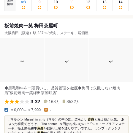
空席
8
9
10
11
12
13
14
8
/
情報
板前焼肉一笑 梅田茶屋町
大阪梅田（阪急）駅 237m / 焼肉、ステーキ、居酒屋
◆黒毛和牛を一頭買いし、品質管理を徹底◆梅田で失敗しない焼肉
店"板前焼肉一笑梅田茶屋町店"
3.32
168
8532
人
人
￥6,000～￥7,999
-
...マルシン Marushin もも（マル）の中心部。柔らかい
赤身
と程よ脂が人気。 あ
ぶった程度でどうぞ。 The center...今回はお祝いなので「シャトーブリアンステ
ーキ、極上黒毛和牛
赤身
4種盛り...喉を通りやすいですね。 ランプ→クラシタ→
ハネシタと、徐々に
赤身
から脂を感じるようになり...