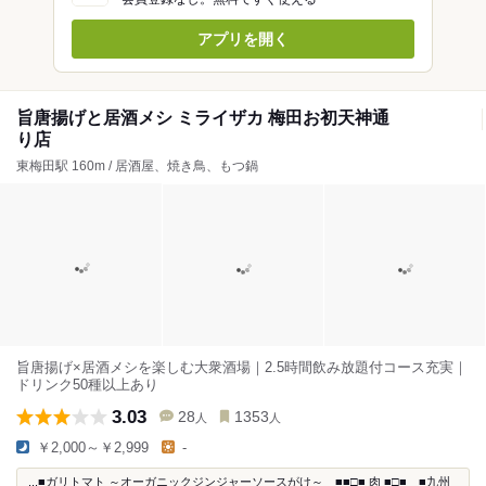
アプリを開く
旨唐揚げと居酒メシ ミライザカ 梅田お初天神通
り店
東梅田駅 160m / 居酒屋、焼き鳥、もつ鍋
旨唐揚げ×居酒メシを楽しむ大衆酒場｜2.5時間飲み放題付コース充実｜
ドリンク50種以上あり
3.03
28
1353
人
人
￥2,000～￥2,999
-
...■ガリトマト ～オーガニックジンジャーソースがけ～ ■■□■ 肉 ■□■ ■九州