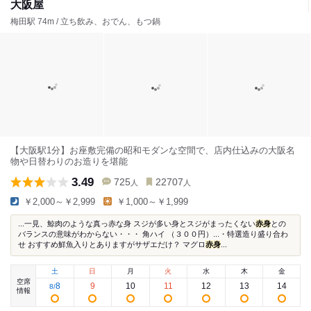
大阪屋
梅田駅 74m / 立ち飲み、おでん、もつ鍋
【大阪駅1分】お座敷完備の昭和モダンな空間で、店内仕込みの大阪名
物や日替わりのお造りを堪能
3.49
725
22707
人
人
￥2,000～￥2,999
￥1,000～￥1,999
...一見、鯨肉のような真っ赤な身 スジが多い身とスジがまったくない
赤身
との
バランスの意味がわからない・・・ 角ハイ （３００円）...・特選造り盛り合わ
せ おすすめ鮮魚入りとありますがサザエだけ？ マグロ
赤身
...
土
日
月
火
水
木
金
空席
8
9
10
11
12
13
14
8
/
情報