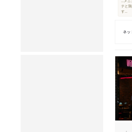
...
テと鶏
す...
ネッ