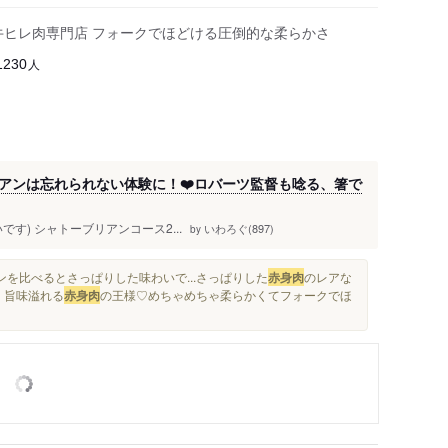
牛ヒレ肉専門店 フォークでほどける圧倒的な柔らかさ
人
1230
アンは忘れられない体験に！❤️ロバーツ監督も唸る、箸で
です) ️シャトーブリアンコース2...
いわろぐ(897)
by
を比べるとさっぱりした味わいで...さっぱりした
赤身肉
のレアな
。旨味溢れる
赤身肉
の王様♡めちゃめちゃ柔らかくてフォークでほ