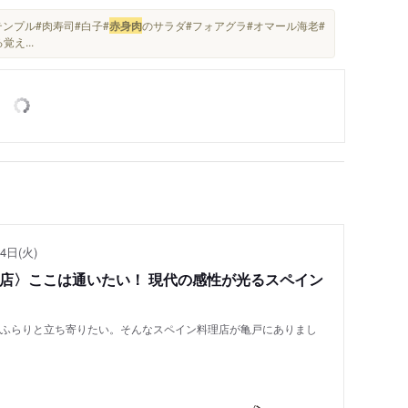
テンプル#肉寿司#白子#
赤身肉
のサラダ#フォアグラ#オマール海老#
え...
4日(火)
い店〉ここは通いたい！ 現代の感性が光るスペイン
もふらりと立ち寄りたい。そんなスペイン料理店が亀戸にありまし