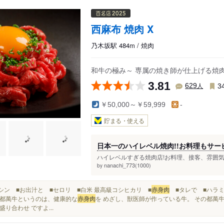
西麻布 焼肉 X
乃木坂駅 484m / 焼肉
和牛の極み～ 専属の焼き師が仕上げる焼
3.81
人
629
3
￥50,000～￥59,999
-
貯まる・使える
日本一のハイレベル焼肉!!お料理もサー
ハイレベルすぎる焼肉店!お料理、接客、雰囲気
nanachi_773(1000)
by
シンシン ■お出汁と ■セロリ ■白米 最高級コシヒカリ ■
赤身肉
■タレで ■ハラミ
都萬牛というのは、健康的な
赤身肉
を めざし、獣医師が作っている牛。 その都萬牛
盛り合わせ ですよ...