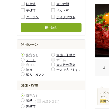
駐車場
食べ放題
子供可
ペット可
クーポン
テイクアウト
絞り込む
利用シーン
指定なし
家族・子供と
デート
女子会
合コン
大人数の宴会
接待
一人で入りやすい
知人・友人と
禁煙・喫煙
...
指定なし
そも、
禁煙
身肉
の
分煙を含む
喫煙可