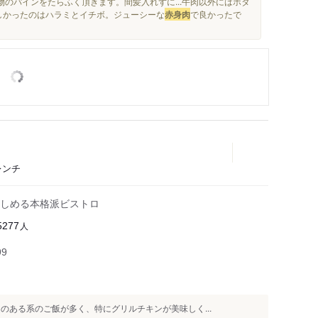
物のパインをたらふく頂きます。間髪入れずに...牛肉以外にはホタ
味しかったのはハラミとイチボ。ジューシーな
赤身肉
で良かったで
レンチ
しめる本格派ビストロ
人
5277
99
のある系のご飯が多く、特にグリルチキンが美味しく...