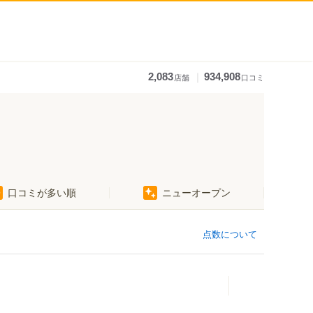
｜
2,083
934,908
店舗
口コミ
口コミが多い順
ニューオープン
点数について