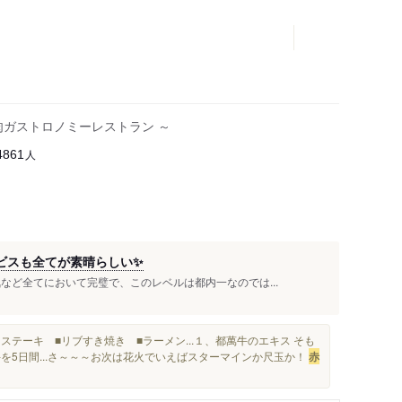
肉ガストロノミーレストラン ～
人
4861
ビスも全てが素晴らしい✨
など全てにおいて完璧で、このレベルは都内一なのでは...
ステーキ ■リブすき焼き ■ラーメン...１、都萬牛のエキス そも
を5日間...さ～～～お次は花火でいえばスターマインか尺玉か！
赤