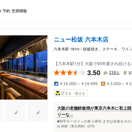
ト予約
空席情報
ニュー松坂 六本木店
六本木駅 181m / 鉄板焼き、ステーキ、ワイ
【六本木駅1分】大阪で65年愛され続け
3.50
人
218
1
￥15,000～￥19,999
￥3,000～￥3,
貯まる・使える
大阪の老舗鉄板焼が東京六本木に初上陸
リーな...
■和牛サーロインの炙り寿司 まずは全体をガス
肉姫《東京焼肉》(275)
by