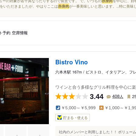
メニューの対象が若干異なったりするので留意です。 で、いつもの
赤身肉
を中心に、好
をいただきましたが、やはりここは
赤身肉
が一番美味しいと思います。...特に美
ト予約
空席情報
Bistro Vino
六本木駅 167m / ビストロ、イタリアン、フ
ワインと合う多様なグリル料理を中心に楽
3.44
人
408
2
￥5,000～￥5,999
￥1,000～￥1,9
貯まる・使える
社内のメンバーと利用しました！！ ボリューム