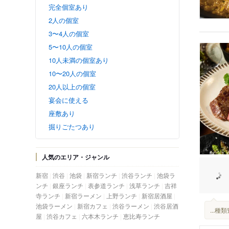
完全個室あり
2人の個室
3〜4人の個室
5〜10人の個室
10人未満の個室あり
10〜20人の個室
20人以上の個室
宴会に使える
座敷あり
掘りごたつあり
人気のエリア・ジャンル
新宿
渋谷
池袋
新宿ランチ
渋谷ランチ
池袋ラ
ンチ
銀座ランチ
表参道ランチ
浅草ランチ
吉祥
寺ランチ
新宿ラーメン
上野ランチ
新宿居酒屋
池袋ラーメン
新宿カフェ
渋谷ラーメン
渋谷居酒
...
屋
渋谷カフェ
六本木ランチ
恵比寿ランチ