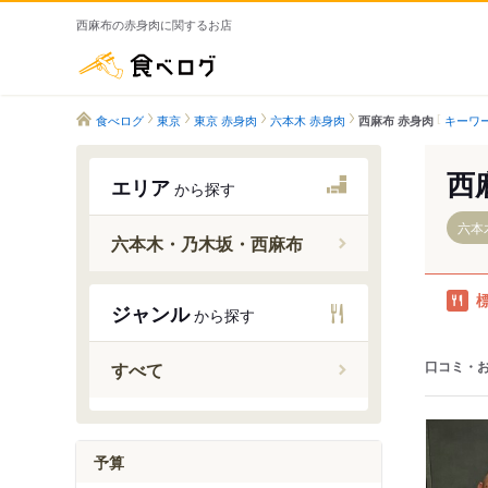
西麻布の赤身肉に関するお店
食べログ
食べログ
東京
東京 赤身肉
六本木 赤身肉
キーワ
西麻布 赤身肉
西
エリア
から探す
六本
六本木・乃木坂・西麻布
ジャンル
から探す
六本木駅
乃木坂駅
口コミ・
すべて
六本木一
予算