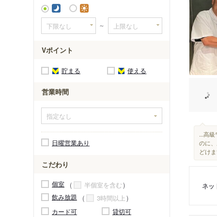
～
Vポイント
貯まる
使える
営業時間
...
日曜営業あり
のに、
どけま
こだわり
個室
半個室を含む
ネッ
飲み放題
3時間以上
カード可
貸切可