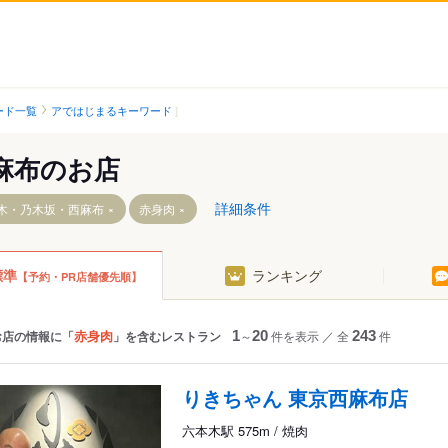
ード一覧
アではじまるキーワード
麻布のお店
詳細条件
木・乃木坂・西麻布
赤身肉
標準
ランキング
【予約・PR店舗優先順】
赤身肉
お店の情報に「
」を含むレストラン
1
～
20
件を表示
／
全
243
件
丁目駅
りきちゃん 東京西麻布店
六本木駅 575m / 焼肉