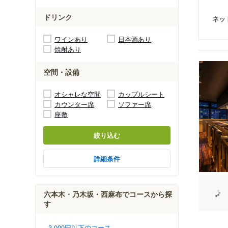
ドリンク
ネッ
ワインあり
日本酒あり
焼酎あり
空間・設備
オシャレな空間
カップルシート
カウンター席
ソファー席
座敷
絞り込む
詳細条件
六本木・乃木坂・西麻布でコースから探
す
3,000円以下のコース