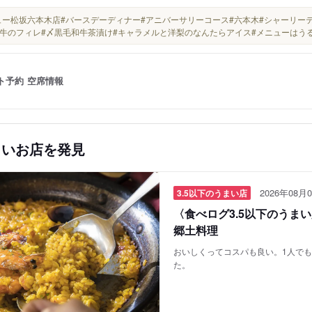
#ニュー松坂六本木店#バースデーディナー#アニバーサリーコース#六本木#シャーリー
牛のフィレ#〆黒毛和牛茶漬け#キャラメルと洋梨のなんたらアイス#メニューはうる覚
ト予約
空席情報
しいお店を発見
2026年08月0
3.5以下のうまい店
〈食べログ3.5以下のうま
郷土料理
おいしくってコスパも良い。1人で
た。