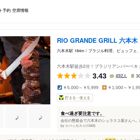
ト予約
空席情報
RIO GRANDE GRILL 六本木
六本木駅 184m / ブラジル料理、ビュッフ
六本木駅徒歩2分！ブラジリアンバーベキュ
3.43
人
492
3
￥5,000～￥5,999
￥1,000～￥1,9
貯まる・使える
食べ過ぎ要注意です。
会社の懇親会で六本木のシュラスコ屋さんへ。肉
☆バッカス☆(1343)
by