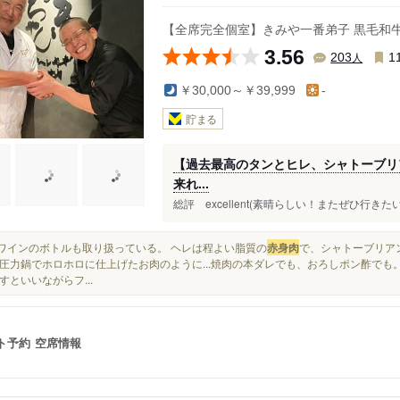
【全席完全個室】きみや一番弟子 黒毛和
3.56
人
203
1
￥30,000～￥39,999
-
貯まる
【過去最高のタンとヒレ、シャトーブリ
来れ...
総評 excellent(素晴らしい！またぜひ行きたい
高級ワインのボトルも取り扱っている。 ヘレは程よい脂質の
赤身肉
で、シャトーブリアン
圧力鍋でホロホロに仕上げたお肉のように...焼肉の本ダレでも、おろしポン酢でも
すといいながらフ...
ト予約
空席情報