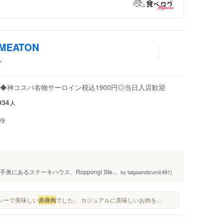
 MEATON
グ
◆神コスパ名物サーロイン税込1900円◎当日入店歓迎
人
934
99
あるステーキハウス、Roppongi Ste...
taigaandizumi(481)
by
ルシーで美味しい
赤身肉
でした。 カジュアルに美味しいお肉を...