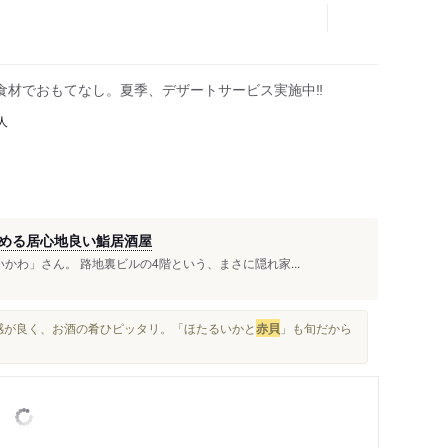
食材でおもてなし。夏季、デザートサービス実施中‼
人
める居心地良い鮨居酒屋
かわ」さん。 路地裏ビルの4階という、まさに隠れ家...
食感が良く、お酒の肴ひピッタリ。「ほたるいかと
赤貝
」も旬だから