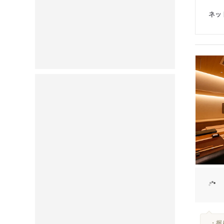
ネッ
...・