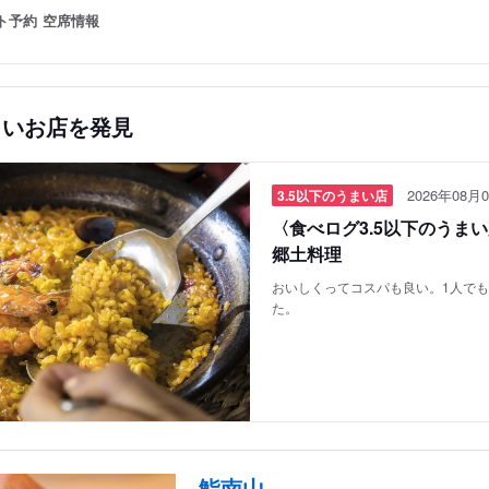
ト予約
空席情報
しいお店を発見
2026年08月0
3.5以下のうまい店
〈食べログ3.5以下のうま
郷土料理
おいしくってコスパも良い。1人で
た。
鮨南山