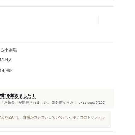
る小劇場
人
3784
4,999
ー麺”を戴きました！
『お茶会』が開催されました。 随分前からお...
ss.sugar3(205)
by
水分をぬいて、食感がコシコシしていていい...キノコのトリフォラ