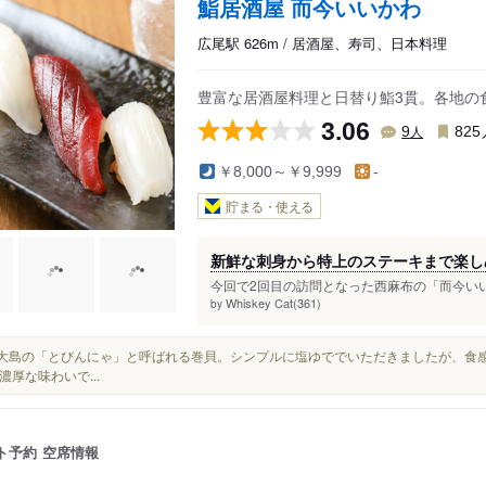
鮨居酒屋 而今いいかわ
広尾駅 626m / 居酒屋、寿司、日本料理
豊富な居酒屋料理と日替り鮨3貫。各地の
3.06
人
9
825
￥8,000～￥9,999
-
貯まる・使える
新鮮な刺身から特上のステーキまで楽し
今回で2回目の訪問となった西麻布の「而今いい
Whiskey Cat(361)
by
奄美大島の「とびんにゃ」と呼ばれる巻貝。シンプルに塩ゆででいただきましたが、
濃厚な味わいで...
ト予約
空席情報