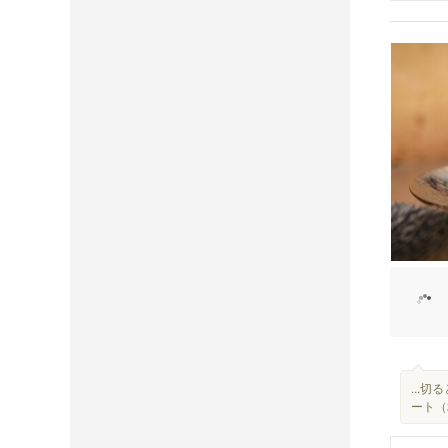
...
ート（2