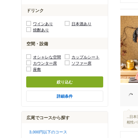
ドリンク
ワインあり
日本酒あり
焼酎あり
空間・設備
オシャレな空間
カップルシート
カウンター席
ソファー席
座敷
絞り込む
詳細条件
...日
広尾でコースから探す
相性バッ
3,000円以下のコース