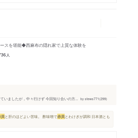
ースを堪能◆西麻布の隠れ家で上質な体験を
人
736
いましたが，中々行けず 今回知り合いの方...
stews771(299)
by
赤貝
と肝のほどよい苦味。 酢味噌で
赤貝
とわけぎが調和 日本酒とも