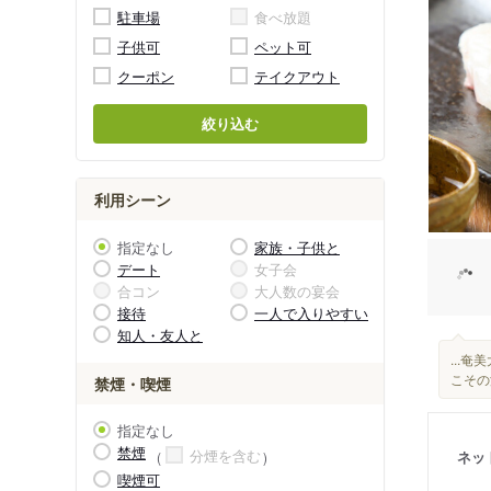
駐車場
食べ放題
子供可
ペット可
クーポン
テイクアウト
絞り込む
利用シーン
指定なし
家族・子供と
デート
女子会
合コン
大人数の宴会
接待
一人で入りやすい
知人・友人と
...
こその
禁煙・喫煙
指定なし
禁煙
分煙を含む
ネッ
喫煙可