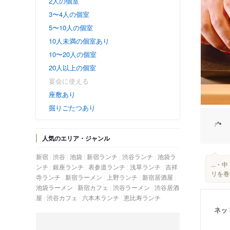
2人の個室
3〜4人の個室
5〜10人の個室
10人未満の個室あり
10〜20人の個室
20人以上の個室
宴会に使える
座敷あり
掘りごたつあり
人気のエリア・ジャンル
新宿
渋谷
池袋
新宿ランチ
渋谷ランチ
池袋ラ
...
ンチ
銀座ランチ
表参道ランチ
浅草ランチ
吉祥
リを巻
寺ランチ
新宿ラーメン
上野ランチ
新宿居酒屋
池袋ラーメン
新宿カフェ
渋谷ラーメン
渋谷居酒
屋
渋谷カフェ
六本木ランチ
恵比寿ランチ
ネッ