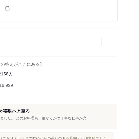
その答えがここにある】
人
2156
9,999
が美味へと至る
ました。 どのお料理も、細かくかつ丁寧な仕事が光...
されておりオレンジの鮮やかかつ張りのある見栄えが印象的でした