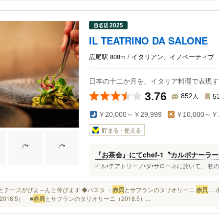
IL TEATRINO DA SALONE
広尾駅 808m / イタリアン、イノベーティブ
日本の十二か月を、イタリア料理で表現す
3.76
人
852
5
￥20,000～￥29,999
￥10,000～￥1
貯まる・使える
『お茶会』にてchef-1〝カルボナーラ
イル•テアトリーノ•ダ•サローネに於いて、 初の
切るとチーズがびよ～んと伸びます ◆パスタ ・
赤貝
とサフランのタリオリーニ
赤貝
… 
018.5） ■
赤貝
とサフランのタリオリーニ（2018.5）...