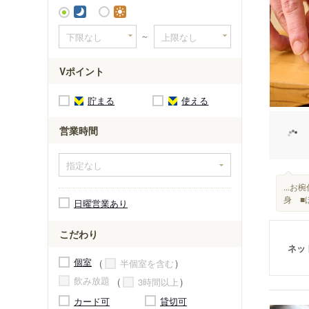
～
Vポイント
貯まる
使える
営業時間
...
身 ■
日曜営業あり
こだわり
ネッ
個室
半個室を含む
飲み放題
3時間以上
カード可
貸切可