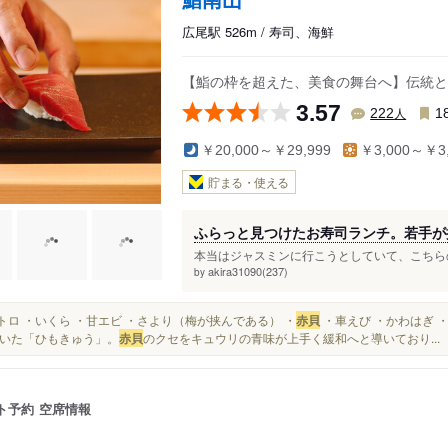
広尾駅 526m / 寿司、海鮮
【鮨の枠を超えた、美食の舞台へ】伝統と
3.57
人
222
1
￥20,000～￥29,999
￥3,000～￥3,
貯まる・使える
ふらっと見つけたお寿司ランチ。若手が
本当はジャスミンに行こうとしていて、こちらのお
akira31090(237)
by
・中トロ ・いくら ・甘エビ ・さより（梅が挟んである） ・
赤貝
・車えび ・かわはぎ ・
いた「ひもきゅう」。
赤貝
のクセをキュウリの青味が上手く緩和へと導いており...
ト予約
空席情報