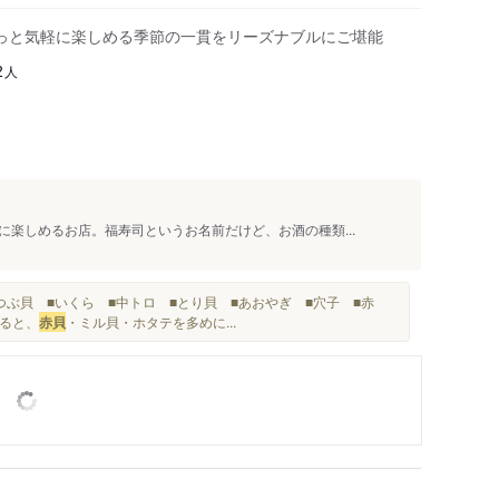
っと気軽に楽しめる季節の一貫をリーズナブルにご堪能
人
2
楽しめるお店。福寿司というお名前だけど、お酒の種類...
ぶ貝 ■いくら ■中トロ ■とり貝 ■あおやぎ ■穴子 ■赤
えると、
赤貝
・ミル貝・ホタテを多めに...