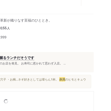
革新が織りなす至福のひととき。
人
8155
999
握るランチだそうです
店を発見。 お寿司に惹かれて思わず入店。 ...
穴子 ・お椀...ネギ好きとしては堪らん1杯。
赤貝
のヒモとキュウ