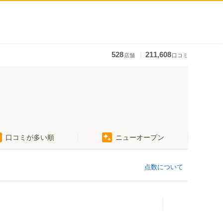
｜
528
211,608
店舗
口コミ
口コミが多い順
ニューオープン
点数について