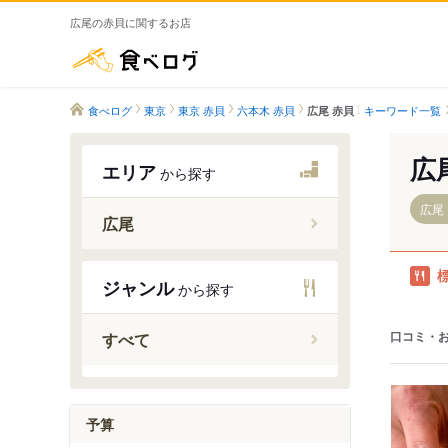
広尾の赤貝に関するお店
食べログ
食べログ
東京
東京 赤貝
六本木 赤貝
キーワード一覧
広尾 赤貝
広
エリア
から探す
広尾
広尾
広尾駅
ジャンル
から探す
口コミ・
すべて
予算