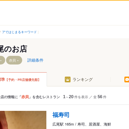
アではじまるキーワード
尾のお店
詳細条件
赤貝
標準
ランキング
【予約・PR店舗優先順】
赤貝
お店の情報に「
」を含むレストラン
1
～
20
件を表示
／
全
56
件
福寿司
広尾駅 165m / 寿司、居酒屋、海鮮