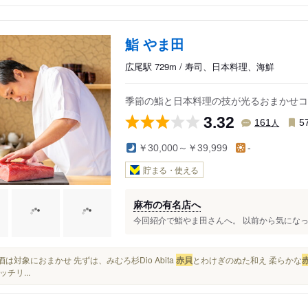
鮨 やま田
広尾駅 729m / 寿司、日本料理、海鮮
季節の鮨と日本料理の技が光るおまかせコ
3.32
人
161
5
￥30,000～￥39,999
-
貯まる・使える
麻布の有名店へ
今回紹介で鮨やま田さんへ。 以前から気になって
本酒は対象におまかせ 先ずは、みむろ杉Dio Abita
赤貝
とわけぎのぬた和え 柔らかな
チリ...