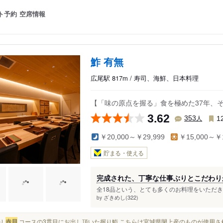
ト予約
空席情報
鮓 有無
広尾駅 817m / 寿司、海鮮、日本料理
【「味の原点を握る」食を極めた37年、
3.62
人
353
1
￥20,000～￥29,999
￥15,000～￥1
貯まる・使える
完成された、丁寧な仕事ぶりとこだわり
全18品という、とても多くのお料理をいただき
ざきめし(322)
by
握り
赤貝
コースの3貫目にお出し頂いた握り鮨 こちらは宮城県閖上産のものが使用