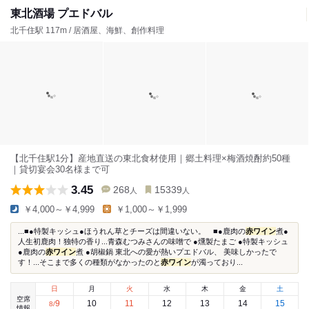
東北酒場 プエドバル
北千住駅 117m / 居酒屋、海鮮、創作料理
【北千住駅1分】産地直送の東北食材使用｜郷土料理×梅酒焼酎約50種
｜貸切宴会30名様まで可
3.45
268
15339
人
人
￥4,000～￥4,999
￥1,000～￥1,999
...■●特製キッシュ●ほうれん草とチーズは間違いない。 ■●鹿肉の
赤ワイン
煮●
人生初鹿肉！独特の香り...青森むつみさんの味噌で ●燻製たまご ●特製キッシュ
●鹿肉の
赤ワイン
煮 ●胡椒鍋 東北への愛が熱いプエドバル、 美味しかったで
す！...そこまで多くの種類がなかったのと
赤ワイン
が濁っており...
日
月
火
水
木
金
土
空席
9
10
11
12
13
14
15
8
/
情報