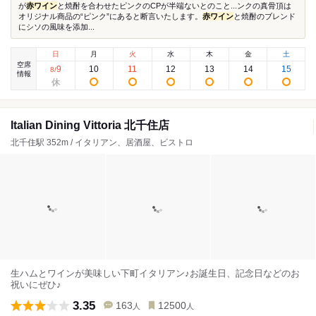
が
赤ワイン
と焼酎を合わせたピンクのCPが半端ないとのこと...ンクの真骨頂は
オリジナル商品の“ピンク”にあると断言いたします。
赤ワイン
と焼酎のブレンド
にシソの風味を添加...
日
月
火
水
木
金
土
空席
9
10
11
12
13
14
15
8
/
情報
Italian Dining Vittoria 北千住店
北千住駅 352m / イタリアン、居酒屋、ビストロ
生ハムとワインが美味しい下町イタリアン♪お誕生日、記念日などのお
祝いにぜひ♪
3.35
163
12500
人
人