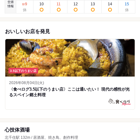
空席
9
10
11
12
13
14
15
8
/
情報
おいしいお店を発見
3.5以下のうまい店
2026年08月04日(火)
〈食べログ3.5以下のうまい店〉ここは通いたい！ 現代の感性が光
るスペイン郷土料理
心技体酒場
北千住駅 132m / 居酒屋、焼き鳥、創作料理