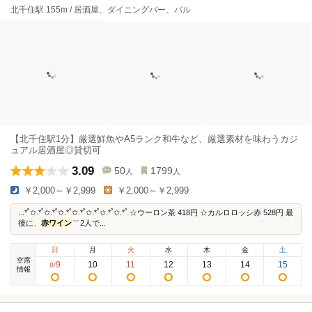
北千住駅 155m / 居酒屋、ダイニングバー、バル
【北千住駅1分】厳選鮮魚やA5ランク和牛など、厳選素材を味わうカジ
ュアル居酒屋◎貸切可
3.09
50
1799
人
人
￥2,000～￥2,999
￥2,000～￥2,999
...*˚✩.*˚✩.*˚✩.*˚✩.*˚✩.*˚✩.*˚✩.*˚ ☆ウーロン茶 418円 ☆カルロロッシ赤 528円 最
後に、
赤ワイン
͗ ͗ ͗ 2人で...
日
月
火
水
木
金
土
空席
9
10
11
12
13
14
15
8
/
情報