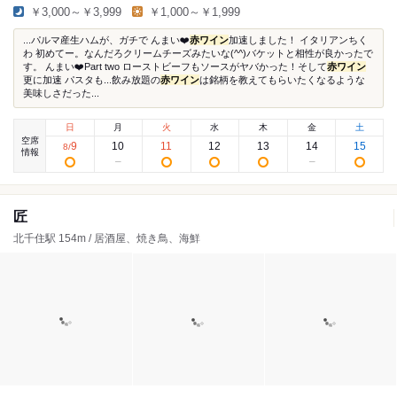
￥3,000～￥3,999
￥1,000～￥1,999
...パルマ産生ハムが、ガチで んまい❤️
赤ワイン
加速しました！ イタリアンちく
わ 初めてー。なんだろクリームチーズみたいな(^^)バケットと相性が良かったで
す。 んまい❤️Part two ローストビーフもソースがヤバかった！そして
赤ワイン
更に加速 パスタも...飲み放題の
赤ワイン
は銘柄を教えてもらいたくなるような
美味しさだった...
日
月
火
水
木
金
土
空席
9
10
11
12
13
14
15
8
/
情報
匠
北千住駅 154m / 居酒屋、焼き鳥、海鮮