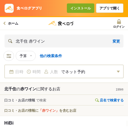
インストール
アプリで開く
ホーム
ログイン
変更
北千住 赤ワイン
予算
他の検索条件
日時
時間
人数
でネット予約
北千住
の
赤ワイン
に関する
お店
199
件
口コミ・お店の情報
で検索
店名で検索する
口コミ・お店の情報に
「赤ワイン」
を含むお店
HiBi