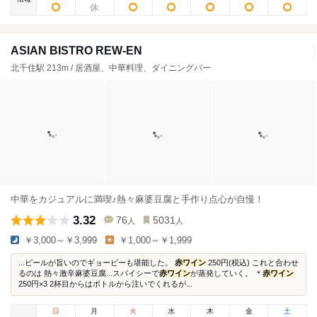
ASIAN BISTRO REW-EN
北千住駅 213m / 居酒屋、中華料理、ダイニングバー
中華をカジュアルに満喫♪熱々麻婆豆腐と手作り点心が自慢！
3.32
76
5031
人
人
￥3,000～￥3,999
￥1,000～￥1,999
...ビールが旨いのでギョービーも堪能した。
赤ワイン
250円(税込) これと合わせ
るのは 熱々激辛麻婆豆腐...スパイシーで
赤ワイン
が蒸発していく。 ＊
赤ワイン
250円×3 2杯目からはボトルから注いでくれるが...
日
月
火
水
木
金
土