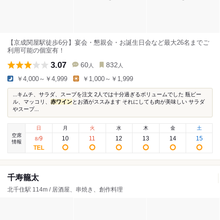
【京成関屋駅徒歩6分】宴会・懇親会・お誕生日会など最大26名までご
利用可能の個室有！
3.07
60
832
人
人
￥4,000～￥4,999
￥1,000～￥1,999
...キムチ、サラダ、スープを注文 2人では十分過ぎるボリュームでした 瓶ビー
ル、マッコリ、
赤ワイン
とお酒がススみます それにしても肉が美味しい サラダ
やスープ...
日
月
火
水
木
金
土
空席
9
10
11
12
13
14
15
8
/
情報
千寿籠太
北千住駅 114m / 居酒屋、串焼き、創作料理