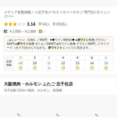
メディア多数掲載！≪北千住≫“ロティサリーチキン”専門店×ダイニン
グバー
3.14
62
6526
人
人
￥2,000～￥2,999
-
...●ニュートン（USA）／900円 ■◆ワインMENU◆ ●
赤ワイン
各種 グラス／
500円 ●
赤ワイン
各種 ボトル／3000円 ●白ワイン各種 グラス／500円...ドライフ
ード（オクラ)をかじりながら、
赤ワイン
をじっくりと頂きます...
日
月
火
水
木
金
土
空席
9
10
11
12
13
14
15
8
/
情報
大阪焼肉・ホルモン ふたご 北千住店
北千住駅 223m / 焼肉、ホルモン、居酒屋