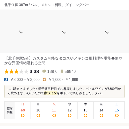
北千住駅 387m / バル、メキシコ料理、ダイニングバー
【北千住駅5分】カスタム可能なタコスやメキシコ風料理を堪能◆賑や
かな異国情緒溢れる空間
3.38
189
5684
人
人
￥3,000～￥3,999
￥1,000～￥1,999
...ご馳走さまでした♪ 梯子酒三軒目でお邪魔しました。ボトルワインが3300円か
ら飲めます。4人いたので
赤ワイン
をボトルで楽しみました。タバ...
日
月
火
水
木
金
土
空席
9
10
11
12
13
14
15
8
/
情報