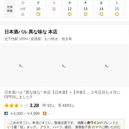
日
月
火
水
木
金
土
空席
9
10
11
12
13
14
15
8
/
情報
日本酒バル 異な味な 本店
北千住駅 165m / 居酒屋、もつ焼き、焼き鳥
日本酒バル "異な味な" 本店【日本酒】×【洋食】、２号店目も４月に
OPENしました!!
3.28
92
4883
人
人
￥4,000～￥4,999
-
...これがすごい。本当にすごい。取扱注意です。 焼酎と
赤ワイン
のブレンドと
いう最「狂」タッグ。 グラス、ハーフ...後日、 菜香餃子房 のママに聞いたのだ