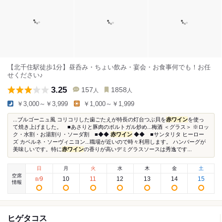
【北千住駅徒歩1分】昼呑み・ちょい飲み・宴会・お食事何でも！お任
せください♪
3.25
157
1858
人
人
￥3,000～￥3,999
￥1,000～￥1,999
...ブルゴーニュ風 コリコリした歯ごたえが特長の灯台つぶ貝を
赤ワイン
を使っ
て焼き上げました。 ■あさりと豚肉のポルトガル炒め...梅酒 ＜グラス＞ ※ロッ
ク・水割・お湯割り・ソーダ割 ■◆◆
赤ワイン
◆◆ ■サンタリタ ヒーロー
ズ カベルネ・ソーヴィニヨン...職場が近いので時々利用します。 ハンバーグが
美味しいです。特に
赤ワイン
の香りが高いデミグラスソースは秀逸です...
日
月
火
水
木
金
土
空席
9
10
11
12
13
14
15
8
/
情報
ヒゲタコス