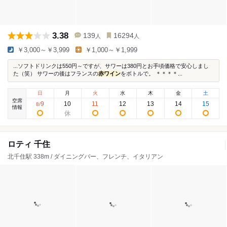
3.38
139
16294
人
人
￥3,000～￥3,999
￥1,000～￥1,999
...ソフトドリンクは550円～ですが、サワーは380円とお手頃価格で安心しまし
た（笑） サワーの後はフランスの
赤ワイン
をボトルで。 ＊＊＊＊...
日
月
火
水
木
金
土
空席
9
10
11
12
13
14
15
8
/
情報
ロティ 千住
北千住駅 338m / ダイニングバー、フレンチ、イタリアン