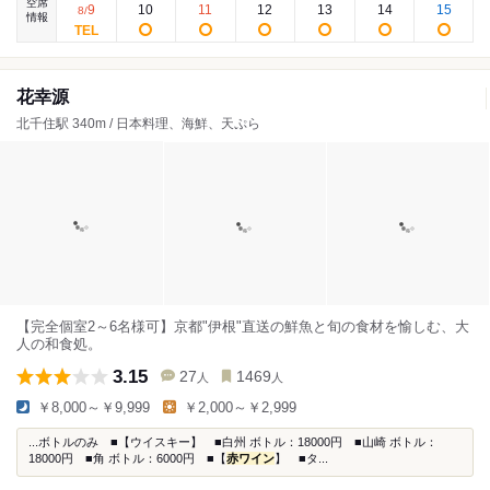
空席
9
10
11
12
13
14
15
8
/
情報
花幸源
北千住駅 340m / 日本料理、海鮮、天ぷら
【完全個室2～6名様可】京都"伊根"直送の鮮魚と旬の食材を愉しむ、大
人の和食処。
3.15
27
1469
人
人
￥8,000～￥9,999
￥2,000～￥2,999
...ボトルのみ ■【ウイスキー】 ■白州 ボトル：18000円 ■山崎 ボトル：
18000円 ■角 ボトル：6000円 ■【
赤ワイン
】 ■タ...