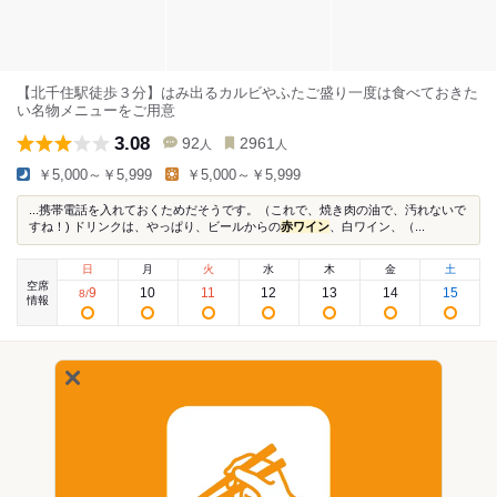
【北千住駅徒歩３分】はみ出るカルビやふたご盛り一度は食べておきた
い名物メニューをご用意
3.08
92
2961
人
人
￥5,000～￥5,999
￥5,000～￥5,999
...携帯電話を入れておくためだそうです。（これで、焼き肉の油で、汚れないで
すね！) ドリンクは、やっぱり、ビールからの
赤ワイン
、白ワイン、（...
日
月
火
水
木
金
土
空席
9
10
11
12
13
14
15
8
/
情報