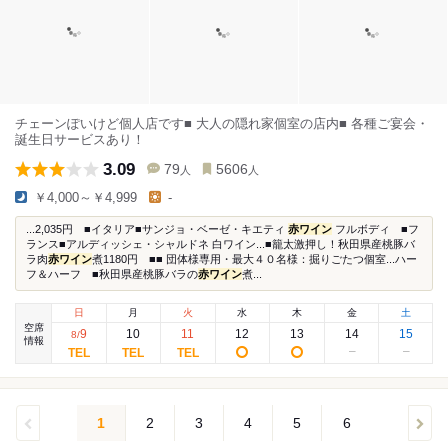
チェーンぽいけど個人店です■ 大人の隠れ家個室の店内■ 各種ご宴会・
誕生日サービスあり！
3.09
79
5606
人
人
￥4,000～￥4,999
-
...2,035円 ■イタリア■サンジョ・ベーゼ・キエティ
赤ワイン
フルボディ ■フ
ランス■アルディッシェ・シャルドネ 白ワイン...■籠太激押し！秋田県産桃豚バ
ラ肉
赤ワイン
煮1180円 ■■ 団体様専用・最大４０名様：掘りごたつ個室...ハー
フ＆ハーフ ■秋田県産桃豚バラの
赤ワイン
煮...
日
月
火
水
木
金
土
空席
9
10
11
12
13
14
15
8
/
情報
1
2
3
4
5
6