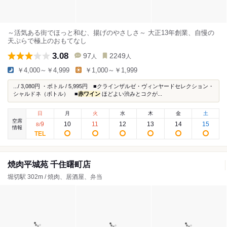
～活気ある街でほっと和む、揚げのやさしさ～ 大正13年創業、自慢の
天ぷらで極上のおもてなし
3.08
97
2249
人
人
￥4,000～￥4,999
￥1,000～￥1,999
.../ 3,080円 ・ボトル / 5,995円 ■クラインザルゼ・ヴィンヤードセレクション・
シャルドネ（ボトル） ■
赤ワイン
ほどよい渋みとコクが...
日
月
火
水
木
金
土
空席
9
10
11
12
13
14
15
8
/
情報
焼肉平城苑 千住曙町店
堀切駅 302m / 焼肉、居酒屋、弁当