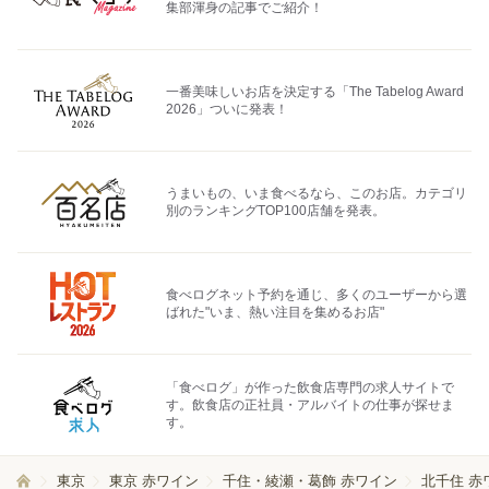
集部渾身の記事でご紹介！
一番美味しいお店を決定する「The Tabelog Award
2026」ついに発表！
うまいもの、いま食べるなら、このお店。カテゴリ
別のランキングTOP100店舗を発表。
食べログネット予約を通じ、多くのユーザーから選
ばれた"いま、熱い注目を集めるお店"
「食べログ」が作った飲食店専門の求人サイトで
す。飲食店の正社員・アルバイトの仕事が探せま
す。
東京
東京 赤ワイン
千住・綾瀬・葛飾 赤ワイン
北千住 赤