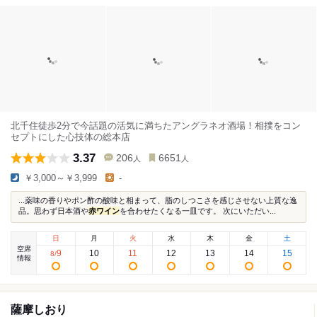
北千住徒歩2分で今話題の活気に満ちたアングラネオ酒場！相撲をコン
セプトにした心技体の総本店
3.37
206
6651
人
人
￥3,000～￥3,999
-
...薬味の香りやポン酢の酸味と相まって、脂のしつこさを感じさせない上質な逸
品。思わず日本酒や
赤ワイン
を合わせたくなる一皿です。 次にいただい...
日
月
火
水
木
金
土
空席
9
10
11
12
13
14
15
8
/
情報
薩摩しおり