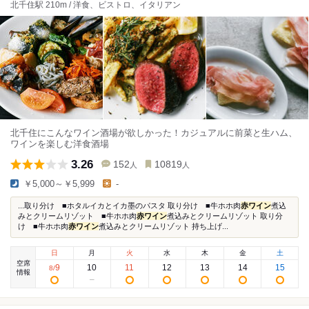
北千住駅 210m / 洋食、ビストロ、イタリアン
北千住にこんなワイン酒場が欲しかった！カジュアルに前菜と生ハム、
ワインを楽しむ洋食酒場
3.26
152
10819
人
人
￥5,000～￥5,999
-
...取り分け ■ホタルイカとイカ墨のパスタ 取り分け ■牛ホホ肉
赤ワイン
煮込
みとクリームリゾット ■牛ホホ肉
赤ワイン
煮込みとクリームリゾット 取り分
け ■牛ホホ肉
赤ワイン
煮込みとクリームリゾット 持ち上げ...
日
月
火
水
木
金
土
空席
9
10
11
12
13
14
15
8
/
情報