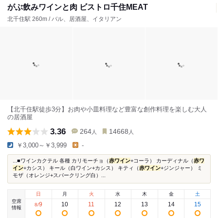
がぶ飲みワインと肉 ビストロ千住MEAT
北千住駅 260m / バル、居酒屋、イタリアン
【北千住駅徒歩3分】お肉や小皿料理など豊富な創作料理を楽しむ大人
の居酒屋
3.36
264
14668
人
人
￥3,000～￥3,999
-
...■ワインカクテル 各種 カリモーチョ（
赤ワイン
+コーラ） カーディナル（
赤ワ
イン
+カシス） キール（白ワイン+カシス） キティ（
赤ワイン
+ジンジャー） ミ
モザ（オレンジ+スパークリング白）...
日
月
火
水
木
金
土
空席
9
10
11
12
13
14
15
8
/
情報