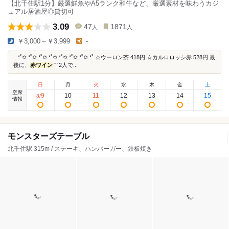
【北千住駅1分】厳選鮮魚やA5ランク和牛など、厳選素材を味わうカジ
ュアル居酒屋◎貸切可
3.09
47
1871
人
人
￥3,000～￥3,999
-
...*˚✩.*˚✩.*˚✩.*˚✩.*˚✩.*˚✩.*˚✩.*˚ ☆ウーロン茶 418円 ☆カルロロッシ赤 528円 最
後に、
赤ワイン
͗ ͗ ͗ 2人で...
日
月
火
水
木
金
土
空席
9
10
11
12
13
14
15
8
/
情報
モンスターズテーブル
北千住駅 315m / ステーキ、ハンバーガー、鉄板焼き