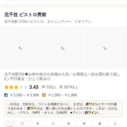
北千住 ビストロ男前
北千住駅 170m / ビストロ、ダイニングバー、イタリアン
北千住駅3分◆お肉や魚介の名物が人気！お洒落な一品を隠れ家で楽し
む♪平日宴会・ひとり飲み◎
3.43
332
20741
人
人
￥3,000～￥3,999
￥1,000～￥1,999
...今日は、大好きな、ワインを堪能するべく、 まずは、
赤ワイン
とチーズの盛
り合わせを！
赤ワイン
は、重い感じのをお願いしたのですが、これが、なかな
かに...・グラス…748円 ・ボトル…3,960円 ■ワイン［
赤ワイン
］...
日
月
火
水
木
金
土