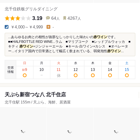
北千住鉄板グリルダイニング
3.19
64
4267
人
人
￥4,000～￥4,999
-
...あらゆるお肉との相性が抜群なしっかりした味わいの
赤ワイン
です。
■■HALFBOTTLE RED WINE...ラム ■マリブコーク ■レッドブルウォッカ ■
キティ
赤ワイン
+ジンジャーエール ■キール 白ワイン+カシス ■オペレータ
ー...イタリア国内で日常酒として幅広く飲まれている、弱発泡性
赤ワイン
...
日
月
火
水
木
金
土
空席
9
10
11
12
13
14
15
8
/
情報
天ぷら新宿つな八 北千住店
北千住駅 155m / 天ぷら、海鮮、居酒屋