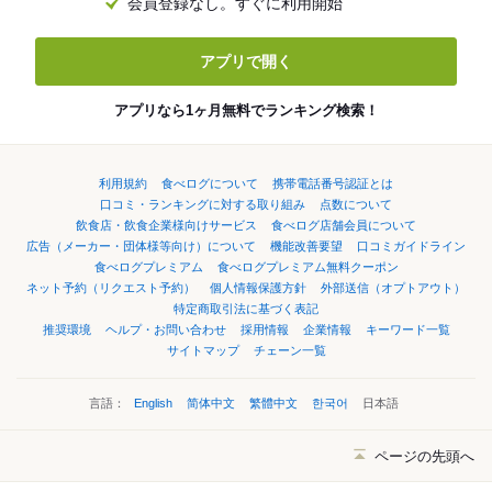
会員登録なし。すぐに利用開始
アプリで開く
アプリなら1ヶ月無料でランキング検索！
利用規約
食べログについて
携帯電話番号認証とは
口コミ・ランキングに対する取り組み
点数について
飲食店・飲食企業様向けサービス
食べログ店舗会員について
広告（メーカー・団体様等向け）について
機能改善要望
口コミガイドライン
食べログプレミアム
食べログプレミアム無料クーポン
ネット予約（リクエスト予約）
個人情報保護方針
外部送信（オプトアウト）
特定商取引法に基づく表記
推奨環境
ヘルプ・お問い合わせ
採用情報
企業情報
キーワード一覧
サイトマップ
チェーン一覧
言語：
English
简体中文
繁體中文
한국어
日本語
ページの先頭へ