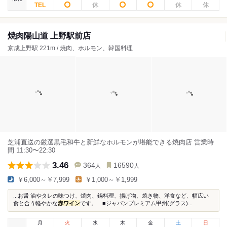
焼肉陽山道 上野駅前店
京成上野駅 221m / 焼肉、ホルモン、韓国料理
芝浦直送の厳選黒毛和牛と新鮮なホルモンが堪能できる焼肉店 営業時
間 11:30〜22:30
3.46
364
16590
人
人
￥6,000～￥7,999
￥1,000～￥1,999
...お醤 油やタレの味つけ、焼肉、鍋料理、揚げ物、焼き物、洋食など、幅広い
食と合う軽やかな
赤ワイン
です。 ■ジャパンプレミアム甲州(グラス)...
月
火
水
木
金
土
日