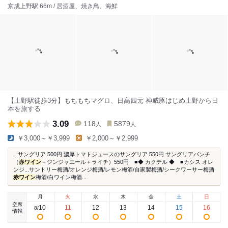
京成上野駅 66m / 居酒屋、焼き鳥、海鮮
【上野駅徒歩3分】もちもちマグロ、日高四元 神威豚はじめ上野から日
本を旅する
3.09
118
5879
人
人
￥3,000～￥3,999
￥2,000～￥2,999
...サングリア 500円 濃厚トマトジュースのサングリア 550円 サングリアパンチ
（
赤ワイン
＋ジンジャエール＋ライチ）550円 ■◆ カクテル ◆ ■カシス オレ
ンジ...サントリー梅酒/オレンジ梅酒/レモン梅酒/自家製梅酒/シークワーサー梅酒
赤ワイン
梅酒/白ワイン梅酒...
月
火
水
木
金
土
日
空席
10
11
12
13
14
15
16
8
/
情報