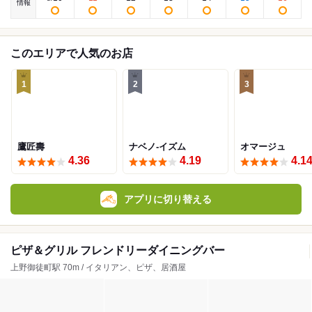
情報
このエリアで人気のお店
1
2
3
鷹匠壽
ナベノ-イズム
オマージュ
4.36
4.19
4.1
アプリに切り替える
ピザ＆グリル フレンドリーダイニングバー
上野御徒町駅 70m / イタリアン、ピザ、居酒屋