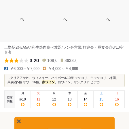
上野駅2分/A5A4和牛焼肉食べ放題/ランチ営業/歓迎会・昼宴会◎8/10空
き有
3.20
108
8633
人
人
￥6,000～￥7,999
￥4,000～￥4,999
...クリアアサヒ、ウィスキー、ハイボール10種 マッコリ、生マッコリ、梅酒、
果実酒5種 サワー16種、
赤ワイン
、白ワイン、サングリア ビアカ...
月
火
水
木
金
土
日
空席
10
11
12
13
14
15
16
8
/
情報