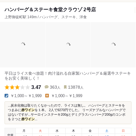
ハンバーグ＆ステーキ食堂クラウゾ 2号店
上野御徒町駅 149m / ハンバーグ、ステーキ、洋食
平日はライス食べ放題！肉汁溢れる自家製ハンバーグ＆厳選牛ステーキ
をお安く美味しく！
3.47
363
13878
人
人
￥1,000～￥1,999
￥1,000～￥1,999
...炭水化物は取りたくなかったので、ライスは無し。 ハンバーグとステーキを
つまみに
赤ワイン
を１本。 2人で9270円でした。 リーズナブルなハンバーグで
はないですが...サーロインステーキ200gとデミグラスハンバーグ200gのコンボ
を２つと
赤ワイン
...
月
火
水
木
金
土
日
空席