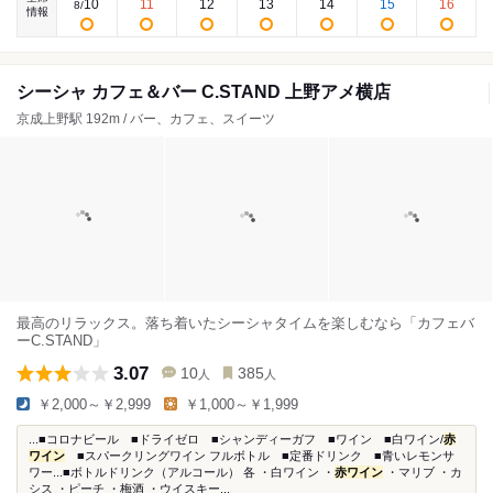
10
11
12
13
14
15
16
8
/
情報
シーシャ カフェ＆バー C.STAND 上野アメ横店
京成上野駅 192m / バー、カフェ、スイーツ
最高のリラックス。落ち着いたシーシャタイムを楽しむなら「カフェバ
ーC.STAND」
3.07
10
385
人
人
￥2,000～￥2,999
￥1,000～￥1,999
...■コロナビール ■ドライゼロ ■シャンディーガフ ■ワイン ■白ワイン/
赤
ワイン
■スパークリングワイン フルボトル ■定番ドリンク ■青いレモンサ
ワー...■ボトルドリンク（アルコール） 各 ・白ワイン ・
赤ワイン
・マリブ ・カ
シス ・ピーチ ・梅酒 ・ウイスキー...