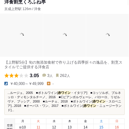
洋食割烹くろふね亭
京成上野駅 126m / 洋食
【上野駅5分】旬の無添加食材で作り上げる四季折々の逸品を、割烹ス
タイルでご提供する洋食店
3.05
3
262
人
人
￥40,000～￥49,999
-
...ルージュ、2005 ■ボトルワイン[
赤ワイン
・イタリア] ■コッソルボ、ブルネ
ッロ・ディモンタルチーノ、2016 ■Cピアンポルヴェーレ、バローロ、リゼル
ヴァ、ブッシア、2000 ■ルーチェ、2018 ■ボトルワイン[
赤ワイン
・スロベニ
ア]...2018 ■オーパス・ワン、2017 ■ボトルワイン[
赤ワイン
・ニュージーラン
ド]...
月
火
水
木
金
土
日
空席
10
11
12
13
14
15
16
8
/