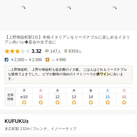
【上野御徒町駅1分】本格イタリアンをリーズナブルに楽しめるイタリ
アン肉バル◆宴会や女子会に
3.32
147
8359
人
人
￥2,000～￥2,999
～￥999
...上野御徒町。 上野や御徒町も徒歩圏のイタ飯。 ごはんはどれもリーズナブル
な価格でよきでした。 ピザが酸味の強めのトマトソースが
赤ワイン
に合いま
す...
月
火
水
木
金
土
日
空席
10
11
12
13
14
15
16
8
/
情報
KUFUKU±
末広町駅 132m / フレンチ、イノベーティブ