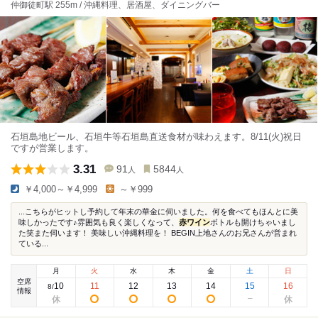
仲御徒町駅 255m / 沖縄料理、居酒屋、ダイニングバー
石垣島地ビール、石垣牛等石垣島直送食材が味わえます。8/11(火)祝日
ですが営業します。
3.31
91
5844
人
人
￥4,000～￥4,999
～￥999
...こちらがヒットし予約して年末の華金に伺いました。何を食べてもほんとに美
味しかったです♪雰囲気も良く楽しくなって、
赤ワイン
ボトルも開けちゃいまし
た笑また伺います！ 美味しい沖縄料理を！ BEGIN上地さんのお兄さんが営まれ
ている...
月
火
水
木
金
土
日
空席
10
11
12
13
14
15
16
8
/
情報