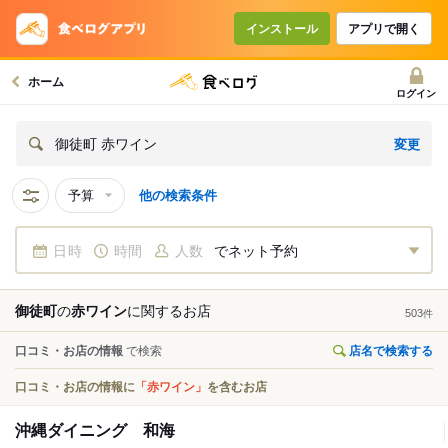
インストール
アプリで開く
ホーム
ログイン
変更
御徒町 赤ワイン
予算
他の検索条件
日時
時間
人数
でネット予約
御徒町
の
赤ワイン
に関する
お店
503
件
口コミ・お店の情報
で検索
店名で検索する
口コミ・お店の情報に
「赤ワイン」
を含むお店
沖縄ダイニング 和海