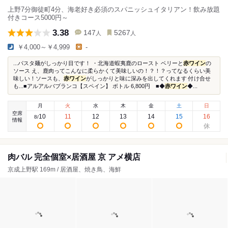
上野7分御徒町4分、海老好き必須のスパニッシュイタリアン！飲み放題
付きコース5000円～
3.38
147
5267
人
人
￥4,000～￥4,999
-
...パスタ麺がしっかり目です！ ・北海道蝦夷鹿のロースト ベリーと
赤ワイン
の
ソース え、鹿肉ってこんなに柔らかくて美味しいの！？！？ってなるくらい美
味しい！ソースも、
赤ワイン
がしっかりと味に深みを出してくれます 付け合せ
も...■アルアルバブランコ【スペイン】 ボトル 6,800円 ■◆
赤ワイン
◆...
月
火
水
木
金
土
日
空席
10
11
12
13
14
15
16
8
/
情報
肉バル 完全個室×居酒屋 京 アメ横店
京成上野駅 169m / 居酒屋、焼き鳥、海鮮