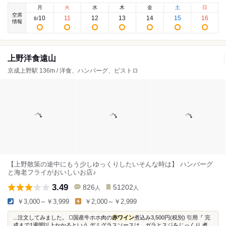
月
火
水
木
金
土
日
空席
10
11
12
13
14
15
16
8
/
情報
上野洋食遠山
京成上野駅 136m / 洋食、ハンバーグ、ビストロ
【上野散策の途中にもう少しゆっくりしたいそんな時は】 ハンバーグ
と海老フライがおいしいお店♪
3.49
826
51202
人
人
￥3,000～￥3,999
￥2,000～￥2,999
...注文してみました。 ◻️国産牛ホホ肉の
赤ワイン
煮込み3,500円(税別) 引用『 完
成まで1週間以上かかるという デミグラスソースは、ガラとスジをじっくり 煮