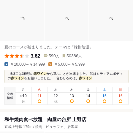
夏のコースが始まりました。テーマは「緑樹陰濃」
3.62
590
50386
人
人
￥10,000～￥14,999
￥5,000～￥5,999
...5杯目は3種類の
赤ワイン
から選ぶことが出来ました。 私はミディアムボディ
の
赤ワイン
をお願いしました。...合わせるのは、
赤ワイン
...
月
火
水
木
金
土
日
空席
10
11
12
13
14
15
16
8
/
情報
和牛焼肉食べ放題 肉屋の台所 上野店
京成上野駅 179m / 焼肉、ビュッフェ、居酒屋