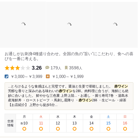
お通しがお刺身4種盛り合わせ。全国の魚の”旨い”にこだわり、食への喜
びを一番に考える。
3.26
179
3598
人
人
￥3,000～￥3,999
￥1,000～￥1,999
...とろけるような食感ほんと完璧です。醤油と生姜で堪能しました。 ⁡
赤ワイン
芳醇な香りと深みのある味わいの
赤ワイン
を2杯。肉料理に合うが、海鮮にも絶
妙に合いました。 鮮やかな三色重 上野上陸...・お通し ・握り寿司7巻 ・湯島水
産海鮮丼 ・ローストビーフ ・馬刺し霜降り ・
赤ワイン
2杯 ・生ビール ・緑茶 ⁡ ⁡
【お店紹介】 上野から徒歩5分...
月
火
水
木
金
土
日
空席
10
11
12
13
14
15
16
8
/
情報