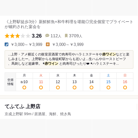
《上野駅徒歩3分》新鮮鮮魚×和牛料理を堪能◎完全個室でプライベート
が確約された宴会を
3.26
112
3709
人
人
￥3,000～￥3,999
￥3,000～￥3,999
...上野・アメ横近くの個室居酒屋で肉寿司やハラミステーキや
赤ワイン
などと楽
しみましたー。上野駅からも御徒町駅からも近いよ...生ハムやローストビーフ
、馬刺しなど超豪華。 ◉
赤ワイン
と肉寿司ぴったり❤️ ◉ハラミステーキ...
月
火
水
木
金
土
日
空席
10
11
12
13
14
15
16
8
/
情報
てふてふ 上野店
京成上野駅 99m / 居酒屋、海鮮、焼き鳥