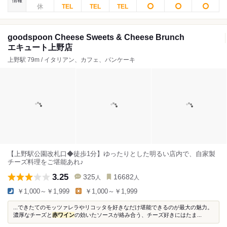
情報
goodspoon Cheese Sweets & Cheese Brunch
エキュート上野店
上野駅 79m / イタリアン、カフェ、パンケーキ
【上野駅公園改札口◆徒歩1分】ゆったりとした明るい店内で、自家製
チーズ料理をご堪能あれ♪
3.25
325
16682
人
人
￥1,000～￥1,999
￥1,000～￥1,999
...できたてのモッツァレラやリコッタを好きなだけ堪能できるのが最大の魅力。
濃厚なチーズと
赤ワイン
の効いたソースが絡み合う、チーズ好きにはたま...