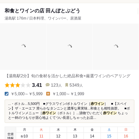
和食とワインの店 田んぼとぶどう
湯島駅 176m / 日本料理、ワインバー、居酒屋
【湯島駅2分】旬の食材を活かした絶品和食×厳選ワインのペアリング
3.41
123
5349
人
人
￥5,000～￥5,999
￥1,000～￥1,999
...・ボトル…5,500円 ■グラスワイン/ボトルワイン［
赤ワイン
］ ■【スペイ
ン】ザ・エーエフ 滑らかなタンニンと濃厚な果実味...和食とも相性抜群。 ■ボ
トルワインメニュー［
赤ワイン
（ボトル）］...漬物でいただく
赤ワイン
ちょっ
と一杯のつもりが居心地よくてつい長居しちゃったお店...
月
火
水
木
金
土
日
空席
10
11
12
13
14
15
16
8
/
情報