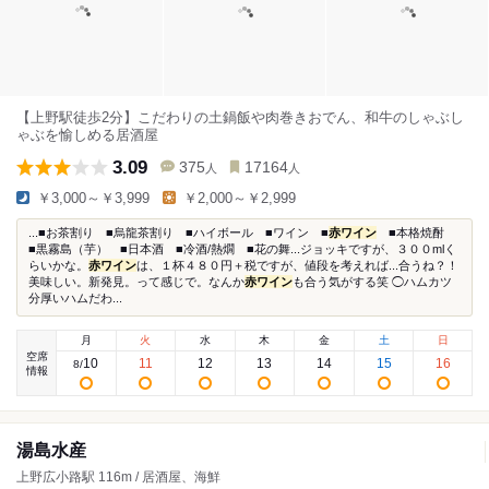
【上野駅徒歩2分】こだわりの土鍋飯や肉巻きおでん、和牛のしゃぶし
ゃぶを愉しめる居酒屋
3.09
375
17164
人
人
￥3,000～￥3,999
￥2,000～￥2,999
...■お茶割り ■烏龍茶割り ■ハイボール ■ワイン ■
赤ワイン
■本格焼酎
■黒霧島（芋） ■日本酒 ■冷酒/熱燗 ■花の舞...ジョッキですが、３００mlく
らいかな。
赤ワイン
は、１杯４８０円＋税ですが、値段を考えれば...合うね？！
美味しい。新発見。って感じで。なんか
赤ワイン
も合う気がする笑 ◯ハムカツ
分厚いハムだわ...
月
火
水
木
金
土
日
空席
10
11
12
13
14
15
16
8
/
情報
湯島水産
上野広小路駅 116m / 居酒屋、海鮮