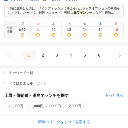
...特に感動したのは、メインディッシュに添えられたソースオプションの素晴ら
しさです。ハーブ塩、特製マスタード、芳醇な
赤ワイン
ソースなど、複数...
月
火
水
木
金
土
日
空席
10
11
12
13
14
15
16
8
/
情報
1
2
3
4
5
6
キーワード一覧
アではじまるキーワード
上野・御徒町・湯島でランチを探す
もっと見る
～1,000円
1,000円 ～ 2,000円
2,000円～
関連のリンクをすべて表示する