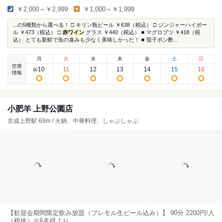
￥2,000～￥2,999
￥1,000～￥1,999
...の5種類から選べる！ □ キリン瓶ビール ￥638（税込） □ ジンジャーハイボー
ル ￥473（税込） □
赤ワイン
グラス ￥440（税込） ■ マグロブツ ￥418（税
込） とても新鮮で魚の臭みも少なく美味しかった！ ■ 茄子ポン酢...
月
火
水
木
金
土
日
空席
10
11
12
13
14
15
16
8
/
情報
小肥羊 上野公園店
京成上野駅 69m / 火鍋、中華料理、しゃぶしゃぶ
【歓迎会期間限定飲み放題（プレモル生ビール込み）】 90分 2200円/人
（税抜）※6名様より