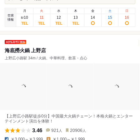
月
火
水
木
金
土
日
空席
10
11
12
13
14
15
16
8
/
情報
海底撈火鍋 上野店
上野広小路駅 34m / 火鍋、中華料理、飲茶・点心
【上野広小路駅徒歩0分】中国最大火鍋チェーン！本格火鍋とエンター
テインメント演出を体験！
3.46
921
20906
人
人
￥3,000～￥3,999
￥1,000～￥1,999