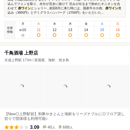
込んでフォンを取り、水分が完全に抜けて 甘みが出るまで炒めたオニオンを合
わせて
赤ワイン
とシェリー...前回8月に来た時には、国産牛ホホ肉、
赤ワイン
煮
込み（3800円）とデミグラスハンバーグ（2700円）をいただいた...
月
火
水
木
金
土
日
空席
10
11
12
13
14
15
16
8
/
情報
千鳥酒場 上野店
京成上野駅 173m / 居酒屋、海鮮、焼き鳥
【New◎上野駅前】和豚やきとんと海鮮をリーズナブルに◎フロア貸し
切りで団体様も利用可能♪
3.09
40
688
人
人