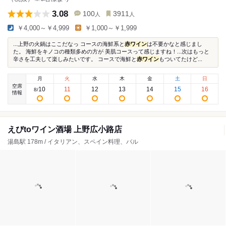
3.08
100
3911
人
人
￥4,000～￥4,999
￥1,000～￥1,999
...上野の火鍋はここだなっ コースの海鮮系と
赤ワイン
は不要かなと感じまし
た。 海鮮をキノコの種類多めの方が 美肌コースって感じますね！...次はもっと
辛さを工夫して楽しみたいです。 コースで海鮮と
赤ワイン
もついてたけど...
月
火
水
木
金
土
日
空席
10
11
12
13
14
15
16
8
/
情報
えびtoワイン酒場 上野広小路店
湯島駅 178m / イタリアン、スペイン料理、バル