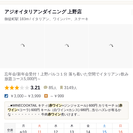
アジオイタリアンダイニング 上野店
御徒町駅 183m / イタリアン、ワインバー、ステーキ
忘年会/新年会受付！上野パルコ１分 落ち着いた空間でイタリアン♪飲み
放題コース5,000円～
3.21
85
3149
人
人
￥3,000～￥3,999
～￥999
...■WINECOOKTAIL キティ(
赤ワイン
×ジンジャエール) 600円 カリモーチョ(
赤
ワイン
×コーラ) 600円 キール（白ワイン×カシス) 680円...当りハズレが有るか
な・・・・・・・・・ 牛肉
赤ワイン
煮いけます...
月
火
水
木
金
土
日
空席
10
11
12
13
14
15
16
8
/