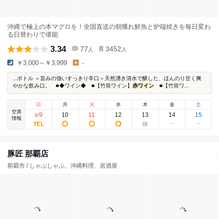
沖縄で極上の本マグロを！全国直送の朝獲れ鮮魚と炉端焼きを毎日変わ
る日替わりで堪能
3.34
77
3452
人
人
￥3,000～￥3,999
-
...ボトル ＜旨みの強いすっきり辛口＞天然湧き清水で醸した、ほんのり甘く爽
やかな飲み口。 ■◆ワイン◆ ■【竹筒ワイン】
赤ワイン
■【竹筒ワ...
日
月
火
水
木
金
土
空席
9
10
11
12
13
14
15
8
/
情報
豚匠 那覇店
那覇市 / しゃぶしゃぶ、沖縄料理、居酒屋