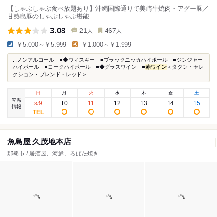
【しゃぶしゃぶ食べ放題あり】沖縄国際通りで美崎牛焼肉・アグー豚／
甘熟島豚のしゃぶしゃぶ堪能
3.08
21
467
人
人
￥5,000～￥5,999
￥1,000～￥1,999
...ノンアルコール ■◆ウィスキー ■ブラックニッカハイボール ■ジンジャー
ハイボール ■コークハイボール ■◆グラスワイン ■
赤ワイン
＜タクン・セレ
クション・ブレンド・レッド＞...
日
月
火
水
木
金
土
空席
9
10
11
12
13
14
15
8
/
情報
魚島屋 久茂地本店
那覇市 / 居酒屋、海鮮、ろばた焼き