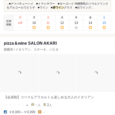
...■グァバチューハイ ■トマトサワー ■ヨーゴハイ 沖縄県民のソウルドリンク
をアルコールでどうぞ ■ワイン ■
赤ワイン
グラス ■白ワイング...
日
月
火
水
木
金
土
空席
9
10
11
12
13
14
15
8
/
情報
pizza＆wine SALON AKARI
那覇市 / イタリアン、ステーキ、パスタ
【会員制】コースもアラカルトも楽しめる大人のイタリアン
-
-
2
人
人
￥8,000～￥9,999
-