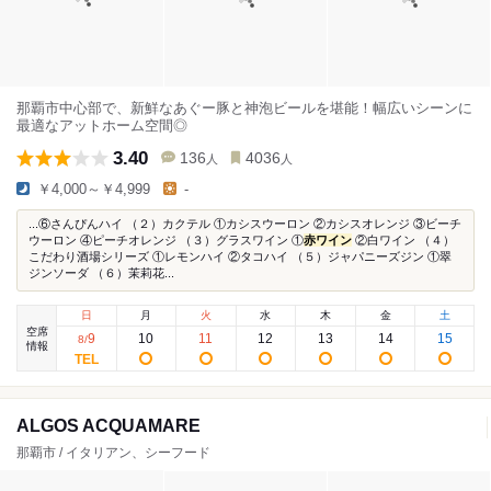
那覇市中心部で、新鮮なあぐー豚と神泡ビールを堪能！幅広いシーンに
最適なアットホーム空間◎
3.40
136
4036
人
人
￥4,000～￥4,999
-
...⑥さんぴんハイ （２）カクテル ①カシスウーロン ②カシスオレンジ ③ビーチ
ウーロン ④ピーチオレンジ （３）グラスワイン ①
赤ワイン
②白ワイン （４）
こだわり酒場シリーズ ①レモンハイ ②タコハイ （５）ジャパニーズジン ①翠
ジンソーダ （６）茉莉花...
日
月
火
水
木
金
土
空席
9
10
11
12
13
14
15
8
/
情報
ALGOS ACQUAMARE
那覇市 / イタリアン、シーフード