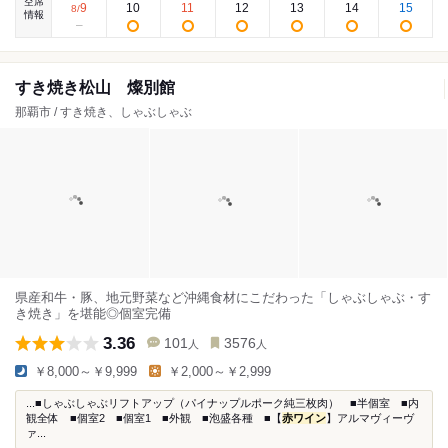
空席
9
10
11
12
13
14
15
8
/
情報
すき焼き松山 燦別館
那覇市 / すき焼き、しゃぶしゃぶ
県産和牛・豚、地元野菜など沖縄食材にこだわった「しゃぶしゃぶ・す
き焼き」を堪能◎個室完備
3.36
101
3576
人
人
￥8,000～￥9,999
￥2,000～￥2,999
...■しゃぶしゃぶリフトアップ（パイナップルポーク純三枚肉） ■半個室 ■内
観全体 ■個室2 ■個室1 ■外観 ■泡盛各種 ■【
赤ワイン
】アルマヴィーヴ
ァ...