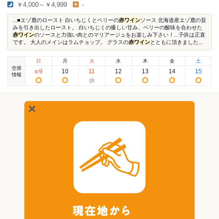
￥4,000～￥4,999
-
...■エゾ鹿のロースト 白いちじくとベリーの
赤ワイン
ソース 北海道産エゾ鹿の旨
みを引き出したロースト。 白いちじくの優しい甘み、ベリーの酸味を合わせた
赤ワイン
のソースと力強い肉とのマリアージュをお楽しみ下さい！...子供は正直
です。 大人のメインはラムチョップ。 グラスの
赤ワイン
とともに頂きました...
日
月
火
水
木
金
土
空席
9
10
11
12
13
14
15
8
/
情報