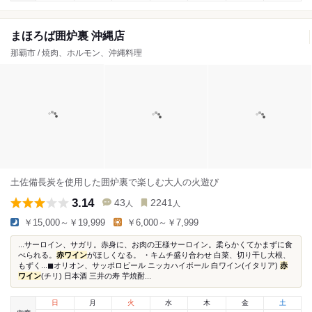
まほろば囲炉裏 沖縄店
那覇市 / 焼肉、ホルモン、沖縄料理
土佐備長炭を使用した囲炉裏で楽しむ大人の火遊び
3.14
43
2241
人
人
￥15,000～￥19,999
￥6,000～￥7,999
...サーロイン、サガリ。赤身に、お肉の王様サーロイン。柔らかくてかまずに食
べられる。
赤ワイン
がほしくなる。 ・キムチ盛り合わせ 白菜、切り干し大根、
もずく...◼︎オリオン、サッポロビール ニッカハイボール 白ワイン(イタリア)
赤
ワイン
(チリ) 日本酒 三井の寿 芋焼酎...
日
月
火
水
木
金
土