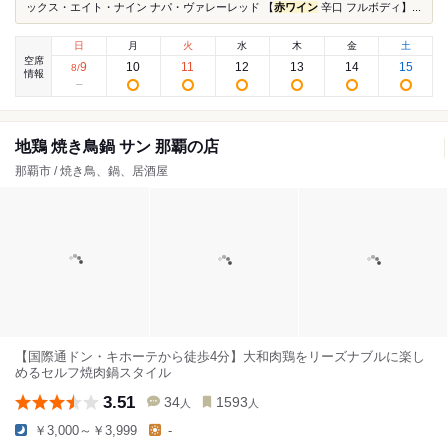
ックス・エイト・ナイン ナパ・ヴァレーレッド 【
赤ワイン
辛口 フルボディ】...
日
月
火
水
木
金
土
空席
9
10
11
12
13
14
15
8
/
情報
地鶏 焼き鳥鍋 サン 那覇の店
那覇市 / 焼き鳥、鍋、居酒屋
【国際通ドン・キホーテから徒歩4分】大和肉鶏をリーズナブルに楽し
めるセルフ焼肉鍋スタイル
3.51
34
1593
人
人
￥3,000～￥3,999
-