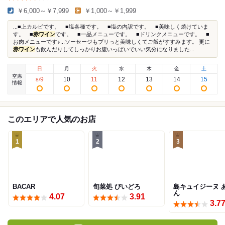
￥6,000～￥7,999
￥1,000～￥1,999
...■上カルビです。 ■塩各種です。 ■塩の内訳です。 ■美味しく焼けていま
す。 ■
赤ワイン
です。 ■一品メニューです。 ■ドリンクメニューです。 ■
お肉メニューです♪...ソーセージもプリっと美味しくてご飯がすすみます。 更に
赤ワイン
も飲んだりしてしっかりお腹いっぱいでいい気分になりました...
日
月
火
水
木
金
土
空席
9
10
11
12
13
14
15
8
/
情報
このエリアで人気のお店
1
2
3
BACAR
旬菜処 びいどろ
島キュイジーヌ 
ん
4.07
3.91
3.7