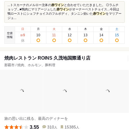
...トスカーナのメルロー主体の
赤ワイン
と合わせていただきました。 ◎ラムチ
ョップ...■鴨肉にマリアージュした
赤ワイン
がオーナーベストチョイス...今回は
鴨ローストにシェフチョイスのフルボディ、タンニン効いた
赤ワイン
をマリアー
ジュ...
日
月
火
水
木
金
土
空席
9
10
11
12
13
14
15
8
/
情報
焼肉レストラン ROINS 久茂地国際通り店
那覇市 / 焼肉、ホルモン、豚料理
旅の思い出に残る、最高のディナーを
3.55
310
15385
人
人