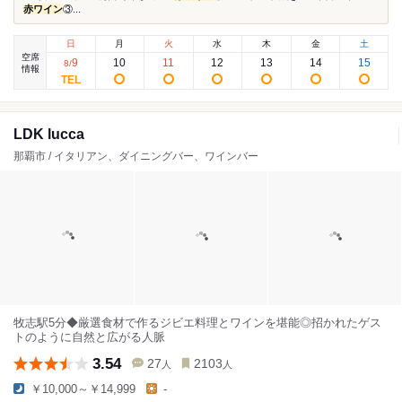
赤ワイン
③...
日
月
火
水
木
金
土
空席
9
10
11
12
13
14
15
8
/
情報
LDK lucca
那覇市 / イタリアン、ダイニングバー、ワインバー
牧志駅5分◆厳選食材で作るジビエ料理とワインを堪能◎招かれたゲス
トのように自然と広がる人脈
3.54
27
2103
人
人
￥10,000～￥14,999
-