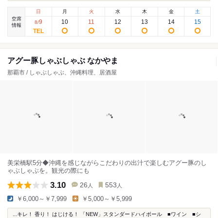
日
月
火
水
木
金
土
空席
9
10
11
12
13
14
15
8
/
情報
アグー豚しゃぶしゃぶ なかやま
那覇市 / しゃぶしゃぶ、沖縄料理、居酒屋
美栄橋駅5分◆沖縄を感じながらこだわりの出汁で楽しむアグー豚のし
ゃぶしゃぶを。観光の際にも
3.10
26
553
人
人
￥6,000～￥7,999
￥5,000～￥5,999
...キレ！ 香り！ はじける！ 「NEW」スタンダードハイボール ■ワイン ■シ