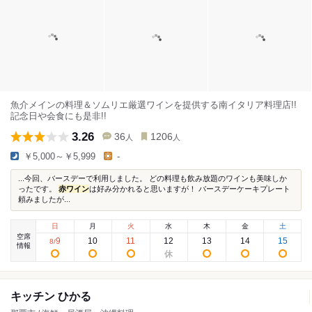
魚介メインの料理＆ソムリエ厳選ワインを提供する南イタリア料理店!!
記念日や会食にも是非!!
3.26
36
1206
人
人
￥5,000～￥5,999
-
...今回、バースデーで利用しました。 どの料理も飲み放題のワインも美味しか
ったです。
赤ワイン
は好み分かれると思いますが！ バースデーケーキプレート
頼みましたが...
日
月
火
水
木
金
土
空席
9
10
11
12
13
14
15
8
/
情報
キッチン ひかる