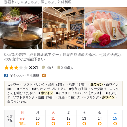
那覇市 / しゃぶしゃぶ、豚しゃぶ、沖縄料理
0.05%の奇跡「純血統金武アグー」世界自然遺産の命水、七滝の天然水
のお出汁でご堪能下さい
3.31
85
3359
人
人
￥4,000～￥4,999
-
...サワー・ ソフトドリンク・焼酎（2種）・泡盛（３種）・
赤ワイン
・白ワイン
etc... ■ビール ■オリオン ザ プレミアム...■余市 水割り・ソーダ割り・ロック
からお選びください ■
赤ワイン
■イタリア イルパッソ【グラス】 ■イタリ
ア...ソフトドリンク・焼酎（2種）・泡盛（５種）スパークリング・
赤ワイン
・
白ワイン etc...
日
月
火
水
木
金
土
空席
9
10
11
12
13
14
15
8
/
情報