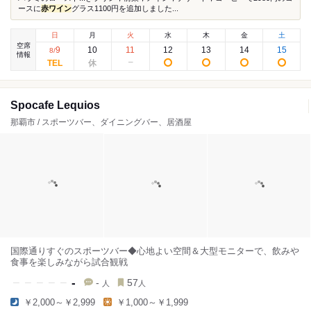
ースに
赤ワイン
グラス1100円を追加しました...
日
月
火
水
木
金
土
空席
9
10
11
12
13
14
15
8
/
情報
Spocafe Lequios
那覇市 / スポーツバー、ダイニングバー、居酒屋
国際通りすぐのスポーツバー◆心地よい空間＆大型モニターで、飲みや
食事を楽しみながら試合観戦
-
-
57
人
人
￥2,000～￥2,999
￥1,000～￥1,999