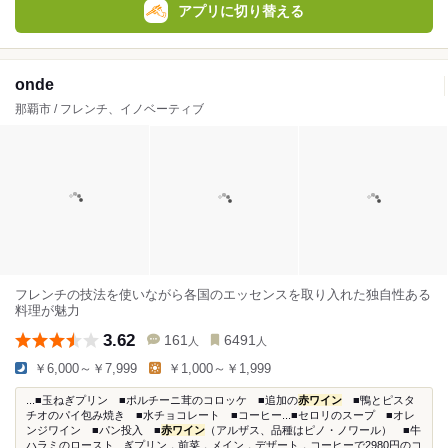
アプリに切り替える
onde
那覇市 / フレンチ、イノベーティブ
フレンチの技法を使いながら各国のエッセンスを取り入れた独自性ある
料理が魅力
3.62
161
6491
人
人
￥6,000～￥7,999
￥1,000～￥1,999
...■玉ねぎプリン ■ポルチーニ茸のコロッケ ■追加の
赤ワイン
■鴨とピスタ
チオのパイ包み焼き ■水チョコレート ■コーヒー...■セロリのスープ ■オレ
ンジワイン ■パン投入 ■
赤ワイン
（アルザス、品種はピノ・ノワール） ■牛
ハラミのロースト...ぎプリン，前菜，メイン，デザート，コーヒーで2980円のコ