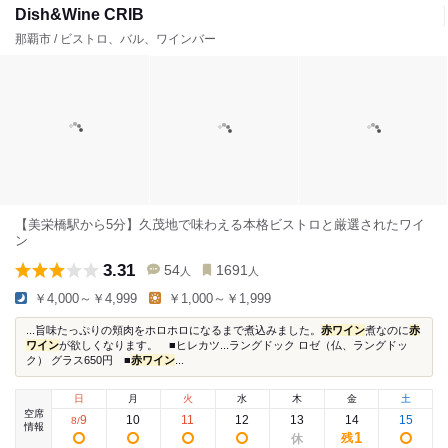
Dish&Wine CRIB
那覇市 / ビストロ、バル、ワインバー
【美栄橋駅から5分】久茂地で味わえる本格ビストロと厳選されたワイ
ン
3.31
54
1691
人
人
￥4,000～￥4,999
￥1,000～￥1,999
...旨味たっぷりの頬肉をホロホロになるまで煮込みました。
赤ワイン
煮なのに
赤
ワイン
が欲しくなります。 ■ヒレカツ...ラングドック ロゼ（仏、ラングドッ
ク） グラス650円 ■
赤ワイン
...
日
月
火
水
木
金
土
空席
9
10
11
12
13
14
15
8
/
情報
1
残