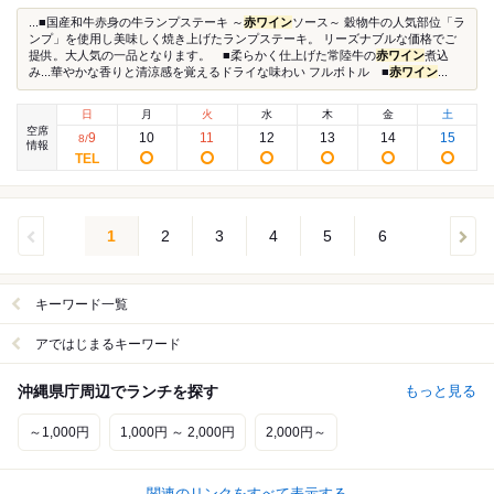
...■国産和牛赤身の牛ランプステーキ ～
赤ワイン
ソース～ 穀物牛の人気部位「ラ
ンプ」を使用し美味しく焼き上げたランプステーキ。 リーズナブルな価格でご
提供。大人気の一品となります。 ■柔らかく仕上げた常陸牛の
赤ワイン
煮込
み...華やかな香りと清涼感を覚えるドライな味わい フルボトル ■
赤ワイン
...
日
月
火
水
木
金
土
空席
9
10
11
12
13
14
15
8
/
情報
1
2
3
4
5
6
キーワード一覧
アではじまるキーワード
沖縄県庁周辺でランチを探す
もっと見る
～1,000円
1,000円 ～ 2,000円
2,000円～
関連のリンクをすべて表示する