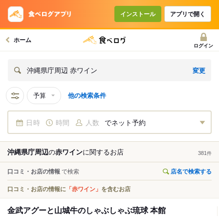
インストール
アプリで開く
ホーム
ログイン
変更
沖縄県庁周辺 赤ワイン
予算
他の検索条件
日時
時間
人数
でネット予約
沖縄県庁周辺
の
赤ワイン
に関する
お店
381
件
口コミ・お店の情報
で検索
店名で検索する
口コミ・お店の情報に
「赤ワイン」
を含むお店
金武アグーと山城牛のしゃぶしゃぶ琉球 本館