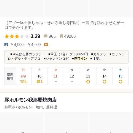
【アグー豚の豚しゃぶ・せいろ蒸し専門店】一言では語れませんが一、
口で分かります。
3.29
96
4920
人
人
￥4,000～￥4,999
-
...■やんばる豚のラフテー ■翠玉（1合） グラス650円 ■カリテラ ■カッシェ
ロ・デル・ディアブロ ■シャンドンロゼ ■
赤ワイン
■【麦...
日
月
火
水
木
金
土
空席
9
10
11
12
13
14
15
8
/
情報
1
残
豚ホルモン我那覇焼肉店
那覇市 / ホルモン、焼肉、豚料理