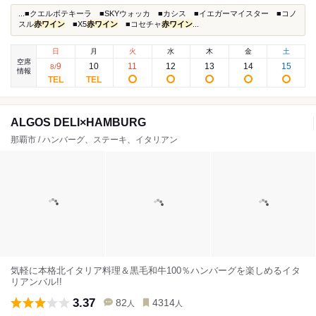
...■クエルボテキーラ ■SKYウォッカ ■カシス ■イエガーマイスター ■コノ
スル
赤ワイン
■X5
赤ワイン
■コセチャ
赤ワイン
...
日
月
火
水
木
金
土
空席
9
10
11
12
13
14
15
8
/
情報
ALGOS DELI×HAMBURG
那覇市 / ハンバーグ、ステーキ、イタリアン
気軽に本格北イタリア料理＆黒毛和牛100％ハンバーグを楽しめるイタ
リアンバル!!
3.37
82
4314
人
人