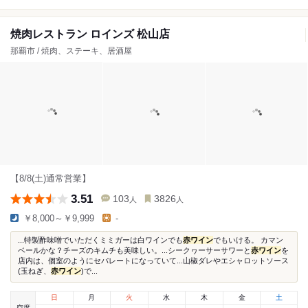
焼肉レストラン ロインズ 松山店
那覇市 / 焼肉、ステーキ、居酒屋
【8/8(土)通常営業】
3.51
103
3826
人
人
￥8,000～￥9,999
-
...特製酢味噌でいただくミミガーは白ワインでも
赤ワイン
でもいける。 カマン
ベールかな？チーズのキムチも美味しい。...シークヮーサーサワーと
赤ワイン
を
店内は、個室のようにセパレートになっていて...山椒ダレやエシャロットソース
(玉ねぎ、
赤ワイン
)で...
日
月
火
水
木
金
土
空席