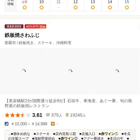
9
10
11
12
13
14
15
8
/
情報
鉄板焼さわふじ
那覇市 / 鉄板焼き、ステーキ、沖縄料理
【美栄橋駅2分/国際通り徒歩9分】石垣牛、車海老、あぐー豚、旬の島
野菜の鉄板焼レストラン
3.61
375
19245
人
人
￥10,000～￥14,999
-
...■箸休め的な ■ステーキ ■店内見取り図 ■店舗入口 ■
赤ワイン
① ■冬瓜
の冷製スープ ■海鮮野菜炒め ■
赤ワイン
② ■アグー豚焼き ■本日の牛 ■