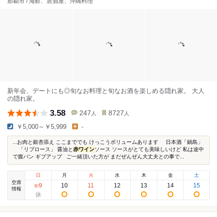
那覇市 / 海鮮、居酒屋、沖縄料理
新年会、デートにも◎旬なお料理と旬なお酒を楽しめる隠れ家。 大人
の隠れ家。
3.58
247
8727
人
人
￥5,000～￥5,999
-
...お肉と銀杏添え ここまででも けっこうボリュームあります 日本酒「鍋島」
「リブロース」 醤油と
赤ワイン
ソース ソースがとても美味しいけど 私は途中
で腹パン ギブアップ ご一緒頂いた方が まだぜんぜん大丈夫との事で...
日
月
火
水
木
金
土
空席
9
10
11
12
13
14
15
8
/
情報