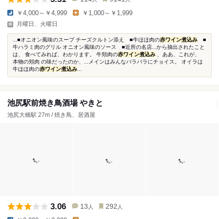
￥4,000～￥4,999
￥1,000～￥1,999
月曜日、火曜日
...■オニオン風味のスープ チーズクルトン添え ■牛ほほ肉の
赤ワイン煮込み
■
牛ハラミ肉のグリル オニオン風味のソース ■近所の名店...から抽出されたこと
は、 食べてみれば、わかります。 牛頬肉の
赤ワイン煮込み
、ああ、これが、
本物の頬肉 の味だったのか、...メインはみんなバラバラにチョイス。 オイラは
牛ほほ肉の
赤ワイン煮込み
...
池尻駅前焼き鳥酒場 やきと
池尻大橋駅 27m / 焼き鳥、居酒屋
3.06
13
292
人
人