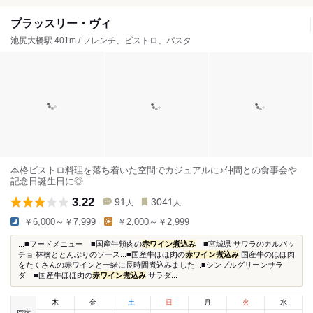
ブラッスリー・ヴィ
池尻大橋駅 401m / フレンチ、ビストロ、パスタ
本格ビストロ料理を落ち着いた空間でカジュアルに♪仲間との食事会や
記念日誕生日に◎
3.22
91
3041
人
人
￥6,000～￥7,999
￥2,000～￥2,999
...■フードメニュー ■国産牛頬肉の
赤ワイン煮込み
■宮城県 サワラのカルパッ
チョ 林檎ととんぶりのソース...■国産牛ほほ肉の
赤ワイン煮込み
国産牛のほほ肉
をたくさんの赤ワインと一緒に長時間煮込みました...■シンプルグリーンサラ
ダ ■国産牛ほほ肉の
赤ワイン煮込み
サラダ...
木
金
土
日
月
火
水
空席