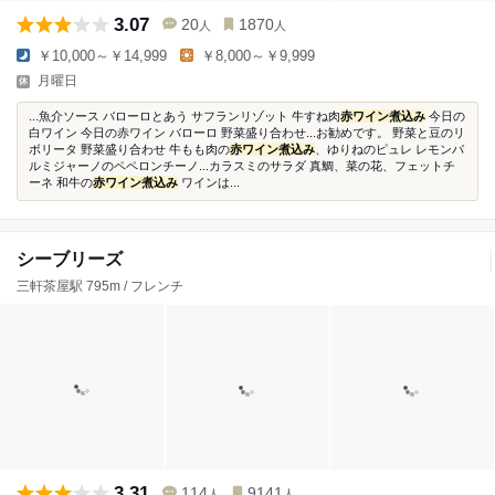
3.07
20
1870
人
人
￥10,000～￥14,999
￥8,000～￥9,999
月曜日
...魚介ソース バローロとあう サフランリゾット 牛すね肉
赤ワイン煮込み
今日の
白ワイン 今日の赤ワイン バローロ 野菜盛り合わせ...お勧めです。 野菜と豆のリ
ボリータ 野菜盛り合わせ 牛もも肉の
赤ワイン煮込み
、ゆりねのピュレ レモンパ
ルミジャーノのペペロンチーノ...カラスミのサラダ 真鯛、菜の花、フェットチ
ーネ 和牛の
赤ワイン煮込み
ワインは...
シーブリーズ
三軒茶屋駅 795m / フレンチ
3.31
114
9141
人
人