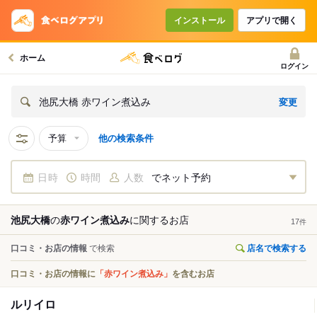
インストール
アプリで開く
ホーム
ログイン
変更
池尻大橋 赤ワイン煮込み
予算
他の検索条件
日時
時間
人数
でネット予約
池尻大橋
の
赤ワイン煮込み
に関する
お店
17
件
口コミ・お店の情報
で検索
店名で検索する
口コミ・お店の情報に
「赤ワイン煮込み」
を含むお店
ルリイロ