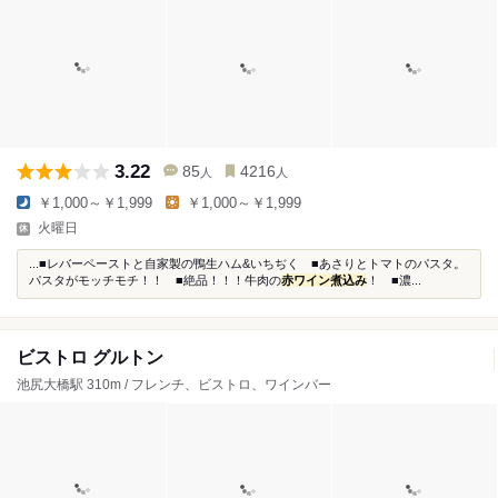
3.22
85
4216
人
人
￥1,000～￥1,999
￥1,000～￥1,999
火曜日
...■レバーペーストと自家製の鴨生ハム&いちぢく ■あさりとトマトのパスタ。
パスタがモッチモチ！！ ■絶品！！！牛肉の
赤ワイン煮込み
！ ■濃...
ビストロ グルトン
池尻大橋駅 310m / フレンチ、ビストロ、ワインバー