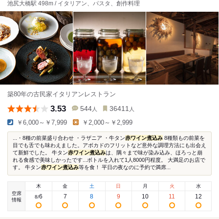
池尻大橋駅 498m / イタリアン、パスタ、創作料理
築80年の古民家イタリアンレストラン
3.53
544
36411
人
人
￥6,000～￥7,999
￥2,000～￥2,999
...・8種の前菜盛り合わせ ・ラザニア ・牛タン
赤ワイン煮込み
8種類もの前菜を
目でも舌でも味わえました。アボカドのフリットなど意外な調理方法にも出会え
て新鮮でした。 牛タン
赤ワイン煮込み
は、隅々まで味が染み込み、ほろっと崩
れる食感で美味しかったです...ボトルを入れて1人8000円程度。 大満足のお店で
す。 牛タン
赤ワイン煮込み
等を食！ 平日の夜なのに予約で満席...
木
金
土
日
月
火
水
空席
6
7
8
9
10
11
12
8
/
情報