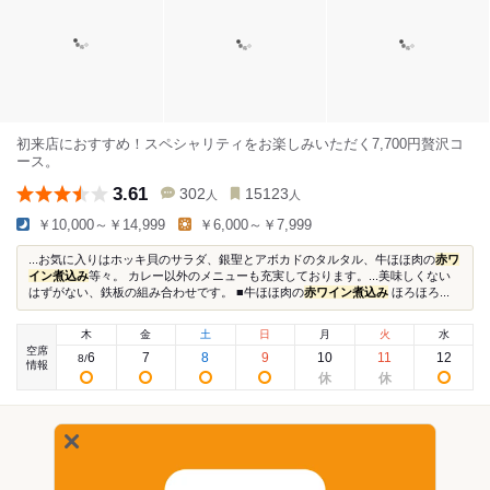
初来店におすすめ！スペシャリティをお楽しみいただく7,700円贅沢コ
ース。
3.61
302
15123
人
人
￥10,000～￥14,999
￥6,000～￥7,999
...お気に入りはホッキ貝のサラダ、銀聖とアボカドのタルタル、牛ほほ肉の
赤ワ
イン煮込み
等々。 カレー以外のメニューも充実しております。...美味しくない
はずがない、鉄板の組み合わせです。 ■牛ほほ肉の
赤ワイン煮込み
ほろほろ...
木
金
土
日
月
火
水
空席
6
7
8
9
10
11
12
8
/
情報