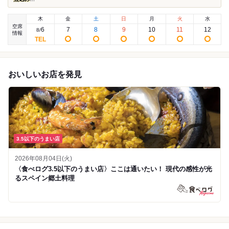
木
金
土
日
月
火
水
空席
6
7
8
9
10
11
12
8
/
情報
おいしいお店を発見
3.5以下のうまい店
2026年08月04日(火)
〈食べログ3.5以下のうまい店〉ここは通いたい！ 現代の感性が光
るスペイン郷土料理