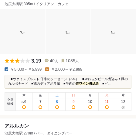
池尻大橋駅 305m / イタリアン、カフェ
3.19
40
1085
人
人
￥5,000～￥5,999
￥2,000～￥2,999
...■ヴァイスブルスト 仔牛のソーセージ（3本） ■やわらかビール煮込み！豚の
カルボナード ■鶏のディアボラ風 ■牛肉の
赤ワイン煮込み
■ピ...
木
金
土
日
月
火
水
空席
6
7
8
9
10
11
12
8
/
情報
アルルカン
池尻大橋駅 270m / バー、ダイニングバー