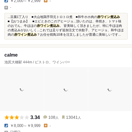
￥2,000～￥2,999
-
-
...豆腐1丁入り ■大山地鶏手羽元トロトロ煮 ■和牛ホホ肉の
赤ワイン煮込み
■【おつまみ】 ■エビときのこのアヒージョ...頂いたのは、串焼き、トマト味
のおでん、牛ほほの
赤ワイン煮込み
。 皆美味しく頂きましたが、特に牛ほほ肉
の煮込みがおいしく...これでは足りず追加注文で水餃子、アヒージョ、和牛ほほ
肉の
赤ワイン煮込み
？お任せ焼鳥10本を注文しましたが普通に美味しいです...
calme
池尻大橋駅 444m / ビストロ、ワインバー
3.34
108
13041
人
人
￥8,000～￥9,999
-