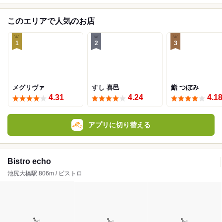
このエリアで人気のお店
1
2
3
メグリヴァ
すし 喜邑
鮨 つぼみ
4.31
4.24
4.1
アプリに切り替える
Bistro echo
池尻大橋駅 806m / ビストロ