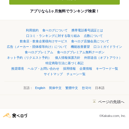
アプリなら1ヶ月無料でランキング検索！
利用規約
食べログについて
携帯電話番号認証とは
口コミ・ランキングに対する取り組み
点数について
飲食店・飲食企業様向けサービス
食べログ店舗会員について
広告（メーカー・団体様等向け）について
機能改善要望
口コミガイドライン
食べログプレミアム
食べログプレミアム無料クーポン
ネット予約（リクエスト予約）
個人情報保護方針
外部送信（オプトアウト）
特定商取引法に基づく表記
推奨環境
ヘルプ・お問い合わせ
採用情報
企業情報
キーワード一覧
サイトマップ
チェーン一覧
言語：
English
简体中文
繁體中文
한국어
日本語
ページの先頭へ
©Kakaku.com, Inc.