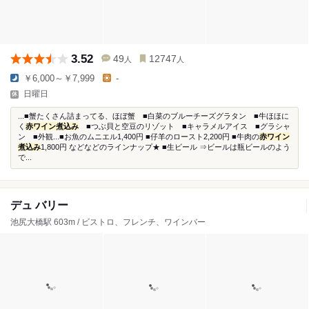
3.52
49
12747
人
人
￥6,000～￥7,999
-
日曜日
...■蟹たくさん詰まってる、ほぼ蟹 ■白菜のブルーチーズグラタン ■牛ほほに
く
赤ワイン煮込み
■つぶ貝と空豆のリゾット ■キャラメルアイス ■グラシャ
ン ■外観...■お魚のムニエル1,400円 ■仔羊のロースト2,200円 ■牛肉の
赤ワイン
煮込み
1,800円 などなどのラインナップ★ ■生ビール ⇒ビールは瓶ビールのよう
で...
デュ バリー
池尻大橋駅 603m / ビストロ、フレンチ、ワインバー