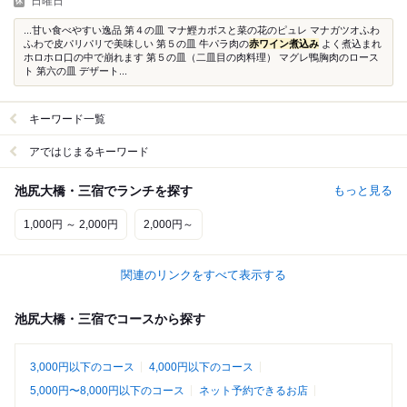
日曜日
...甘い食べやすい逸品 第４の皿 マナ鰹カボスと菜の花のピュレ マナガツオふわ
ふわで皮パリパリで美味しい 第５の皿 牛パラ肉の
赤ワイン煮込み
よく煮込まれ
ホロホロ口の中で崩れます 第５の皿（二皿目の肉料理） マグレ鴨胸肉のロース
ト 第六の皿 デザート...
キーワード一覧
アではじまるキーワード
池尻大橋・三宿でランチを探す
もっと見る
1,000円 ～ 2,000円
2,000円～
関連のリンクをすべて表示する
池尻大橋・三宿でコースから探す
3,000円以下のコース
4,000円以下のコース
5,000円〜8,000円以下のコース
ネット予約できるお店