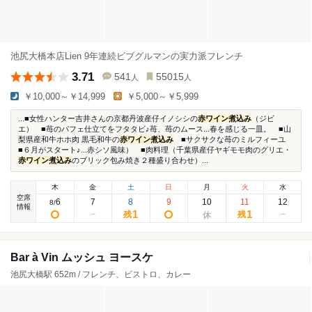
池尻大橋本店Lien 9年連続ビブグルマンの実力派フレンチ
3.71
541
55015
人
人
￥10,000～￥14,999
￥5,000～￥5,999
...■女性ハンター吉井さんの京都丹波産仔イノシシの
赤ワイン煮込み
（ジビ
エ） ■苺のパフェ仕立てをフタタビ♪苺、苺のムース...春を感じる一皿。 ■山
梨県産和牛ホホ肉 黒毛和牛の
赤ワイン煮込み
■サクサクな苺のミルフィーユ
■６月がスタート♪...赤シソ風味） ■肉料理（千葉県産仔ヤギモモ肉のグリエ・
赤ワイン煮込み
のブリック包み焼き２種盛り合わせ）...
木
金
土
日
月
火
水
空席
6
7
8
9
10
11
12
8
/
情報
1
1
残
残
Bar à Vin ムッシュ ヨースケ
池尻大橋駅 652m / フレンチ、ビストロ、カレー