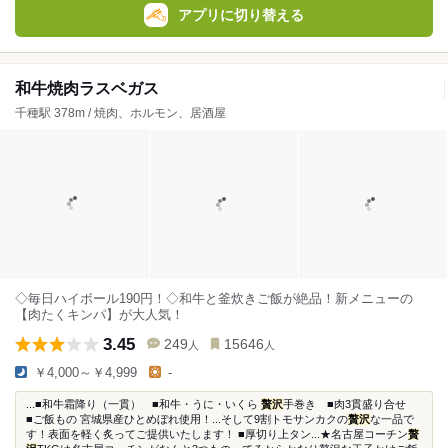
アプリに切り替える
和牛焼肉ラスベガス
千種駅 378m / 焼肉、ホルモン、居酒屋
◇毎日ハイボール190円！◇和牛と釜炊きご飯が絶品！新メニューの
【肉たくキンパ】が大人気！
3.45
249
15646
人
人
￥4,000～￥4,999
-
...■和牛霜降り（一貫） ■和牛・うに・いくら
贅沢
手巻き ■肉3貫盛り合せ
■ご飯もの 宮城県産ひとめぼれ使用！...そして9割トモサンカクの
贅沢
な一品で
す！表面を軽く炙ってご提供いたします！ ■厚切り上タン...★名古屋コーチン
贅