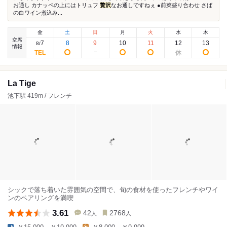
お通し カナッペの上にはトリュフ
贅沢
なお通しですねぇ ●前菜盛り合わせ さば
の白ワイン煮込み...
金
土
日
月
火
水
木
空席
7
8
9
10
11
12
13
8
/
情報
La Tige
池下駅 419m / フレンチ
シックで落ち着いた雰囲気の空間で、旬の食材を使ったフレンチやワイ
ンのペアリングを満喫
3.61
42
2768
人
人