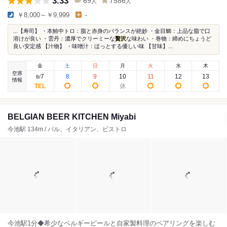
3.33
69
7586
人
人
￥8,000～￥9,999
-
...【寿司】 ・本鮪中トロ：脂と赤身のバランスが絶妙 ・金目鯛：上品な脂で口
溶けが良い ・雲丹：濃厚でクリーミーな
贅沢
な味わい ・巻物：締めにちょうど
良い安定感 【汁物】 ・味噌汁：ほっとする優しい味 【甘味】...
金
土
日
月
火
水
木
空席
7
8
9
10
11
12
13
8
/
情報
BELGIAN BEER KITCHEN Miyabi
今池駅 134m / バル、イタリアン、ビストロ
今池駅1分◆希少なベルギービールと自家製料理のペアリングを楽しむ