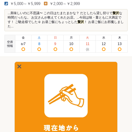
￥5,000～￥5,999
￥2,000～￥2,999
...美味しいのに不思議〜 この日はたまたまかな？ だとしたら貸し切りで
贅沢
な
時間だったな。 お父さんが教えてくれたお店。...今回は味・量ともに大満足で
す！ ご馳走様でした☺︎ お昼ご飯にちょっとした
贅沢
！ お昼ご飯にお邪魔しまし
た...
金
土
日
月
火
水
木
空席
7
8
9
10
11
12
13
8
/
情報