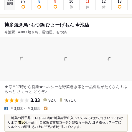
7
8
9
10
11
12
13
8
/
情報
博多焼き鳥･もつ鍋 ひょーげもん 今池店
今池駅 143m / 焼き鳥、居酒屋、もつ鍋
★毎日17時から営業★ヘルシーな野菜巻き串と一品料理がたくさん！ふ
らっと さくっと どうぞ♪
3.33
92
4671
人
人
￥3,000～￥3,999
-
...⁡ 地鶏の親子丼 トロトロの卵に地鶏が沢山入ってて みるだけでうまいってわか
ります
贅沢
な一品！ ⁡ 自家製名古屋コーチン鶏塩らーめん 透き通ったスープに
ツルツルの細麺 その上に半熟の卵が浮いています...