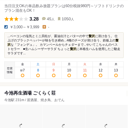
当日注文OKの単品飲み放題プランは60分税抜980円～ソフトドリンクの
プラン混在もOK！
3.28
45
1050
人
人
￥3,000～￥3,999
-
...ベーコンの塩気とミニ貝柱が、醤油出汁とバターの中で
贅沢
に溶け合う。 仕
上げのブラックペッパーが味を引き締め...4種のチーズが溶け合う、鉄板上の
贅
沢
な「フォンデュ」。 カマンベールからチェダーまで...やいてこちゃんのベス
トセラー ■生ハムシーザーサラダ ちょっと
贅沢
に本格生ハムを使用したご馳走
サラダです...
金
土
日
月
火
水
木
空席
7
8
9
10
11
12
13
8
/
情報
今池再生酒場 ごくらく荘
今池駅 231m / 居酒屋、焼き鳥、おでん