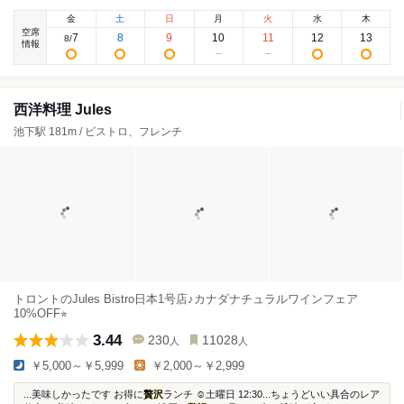
金
土
日
月
火
水
木
空席
7
8
9
10
11
12
13
8
/
情報
西洋料理 Jules
池下駅 181m / ビストロ、フレンチ
トロントのJules Bistro日本1号店♪カナダナチュラルワインフェア
10%OFF⭐︎
3.44
230
11028
人
人
￥5,000～￥5,999
￥2,000～￥2,999
...美味しかったです お得に
贅沢
ランチ ☺︎土曜日 12:30...ちょうどいい具合のレア