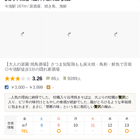
今池駅 167m / 居酒屋、焼き鳥、海鮮
【大人の楽園 焼鳥酒場】さつま知覧鶏もも炭火焼・鳥刺・鮮魚で舌鼓
◎今池駅徒歩1分の隠れ家酒場
3.26
85
9289
人
人
￥3,000～￥3,999
-
...人気の理由に納得でした。 牡蠣入り台湾焼きそばは、大ぶりの牡蠣が
贅沢
に
入り、ピリ辛の味付けともやしの食感が絶妙でした...脳がとろけるような幸福感
に包まれます。まさに「禁断の味」という名に相応しい
贅沢
の極み...
金
土
日
月
火
水
木
空席
7
8
9
10
11
12
13
8
/
情報