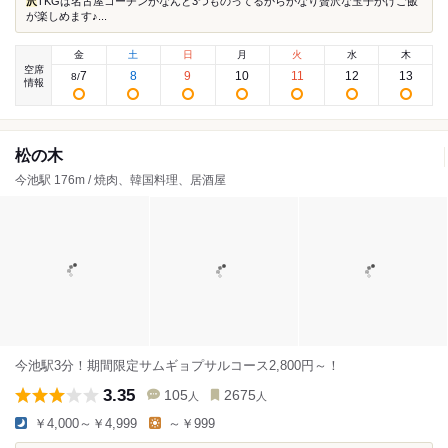
沢
TKGは名古屋コーチンがなんと3つものってるからかなり贅沢な玉子かけご飯
が楽しめます♪...
金
土
日
月
火
水
木
空席
7
8
9
10
11
12
13
8
/
情報
松の木
今池駅 176m / 焼肉、韓国料理、居酒屋
今池駅3分！期間限定サムギョプサルコース2,800円～！
3.35
105
2675
人
人
￥4,000～￥4,999
～￥999