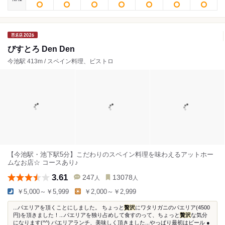
びすとろ Den Den
今池駅 413m / スペイン料理、ビストロ
【今池駅・池下駅5分】こだわりのスペイン料理を味わえるアットホー
ムなお店☆ コースあり♪
3.61
247
13078
人
人
￥5,000～￥5,999
￥2,000～￥2,999
...パエリアを頂くことにしました。 ちょっと
贅沢
にワタリガニのパエリア(4500
円)を頂きました！...パエリアを独り占めして食すのって、ちょっと
贅沢
な気分
になります(^^) パエリアランチ、美味しく頂きました...やっぱり最初はビール ●