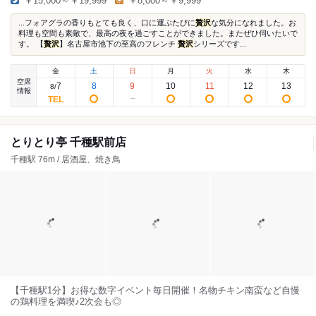
￥15,000～￥19,999
￥8,000～￥9,999
...フォアグラの香りもとても良く、口に運ぶたびに
贅沢
な気分になれました。お
料理も空間も素敵で、最高の夜を過ごすことができました。またぜひ伺いたいで
す。 【
贅沢
】名古屋市池下の至高のフレンチ
贅沢
シリーズです...
金
土
日
月
火
水
木
空席
7
8
9
10
11
12
13
8
/
情報
とりとり亭 千種駅前店
千種駅 76m / 居酒屋、焼き鳥
【千種駅1分】お得な数字イベント毎日開催！名物チキン南蛮など自慢
の鶏料理を満喫♪2次会も◎