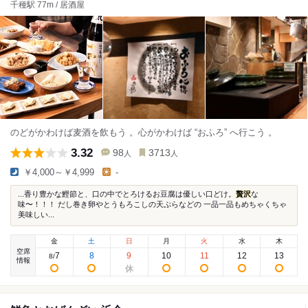
千種駅 77m / 居酒屋
のどがかわけば麦酒を飲もう 。心がかわけば “おふろ” へ行こう 。
3.32
98
3713
人
人
￥4,000～￥4,999
-
...香り豊かな鰹節と、口の中でとろけるお豆腐は優しい口どけ。
贅沢
な
味〜！！！ だし巻き卵やとうもろこしの天ぷらなどの 一品一品もめちゃくちゃ
美味しい...
金
土
日
月
火
水
木
空席
7
8
9
10
11
12
13
8
/
情報