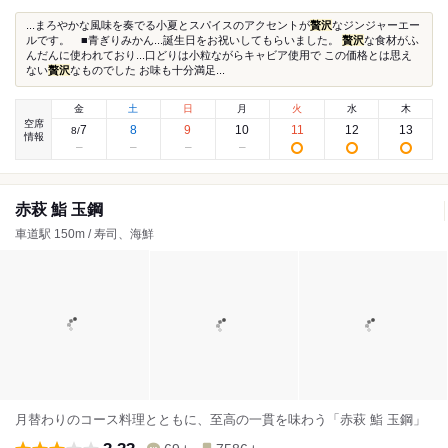
...まろやかな風味を奏でる小夏とスパイスのアクセントが
贅沢
なジンジャーエー
ルです。 ■青ぎりみかん...誕生日をお祝いしてもらいました。
贅沢
な食材がふ
んだんに使われており...口どりは小粒ながらキャビア使用で この価格とは思え
ない
贅沢
なものでした お味も十分満足...
金
土
日
月
火
水
木
空席
7
8
9
10
11
12
13
8
/
情報
赤萩 鮨 玉鋼
車道駅 150m / 寿司、海鮮
月替わりのコース料理とともに、至高の一貫を味わう「赤萩 鮨 玉鋼」