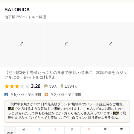
SALONICA
池下駅 258m / トルコ料理
【池下駅3分】野菜たっぷりの食事で美肌・健康に。本場の味をカジュ
アルに楽しめるトルコ料理店
3.26
39
1394
人
人
￥5,000～￥5,999
￥2,000～￥2,999
...飛騨牛炭焼きケバブ 日本最高級ブランド”飛騨牛”のハラール認証済をご用意。
贅沢
でとろけるような旨味をご堪能いただけます。 ■ブルグル...お腹にじわ～
っと 染みわたって体も心もぽかぽか♪ おくらもたくさん入っています♪
贅沢
に飛
騨牛まで入っていてとっても美味しい(^^） 白ワイン♪ 彩り豊かなサラダ♪...
金
土
日
月
火
水
木
空席