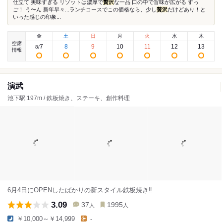
仕立て 美味すぎる リゾットは濃厚で
贅沢
な一品 口の中で旨味が広がる すっ
ご！ う〜ん 新年早々...ランチコースでこの価格なら、少し
贅沢
だけどあり！と
いった感じの印象...
金
土
日
月
火
水
木
空席
7
8
9
10
11
12
13
8
/
情報
演武
池下駅 197m / 鉄板焼き、ステーキ、創作料理
6月4日にOPENしたばかりの新スタイル鉄板焼き‼️
3.09
37
1995
人
人
￥10,000～￥14,999
-