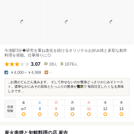
今池駅3分◆研究を重ね進化を続けるオリジナルお好み焼と多彩な創作
料理を堪能。仕事帰りに◎
3.07
18
1076
人
人
￥4,000～￥4,999
-
...お酒がどんどん進みます。 そして外せないのが蟹身どっさりかにみそトース
ト。濃厚なかにみその旨味とたっぷりの蟹身が
贅沢
で 毎回注文したくなる美味
しさです...
金
土
日
月
火
水
木
空席
7
8
9
10
11
12
13
8
/
情報
炭火串焼と旬鮮料理の店 炭吉