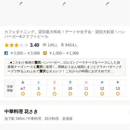
カフェダイニング。貸切最大80名！デートや女子会・貸切大歓迎！ハン
バーガー&クラフトビール
3.40
145
9454
人
人
￥3,000～￥3,999
￥1,000～￥1,999
...■こだわり食材の
贅沢
ハンバーガー...ゴルゴンゾーラチーズをベースにした自
家製チーズソースを
贅沢
に使用！...岡崎おうはん地鶏たまごとグラナパダーノチ
ーズで作るふわふわで
贅沢
なオムレツ！ これからの時期におすすめです...
金
土
日
月
火
水
木
空席
7
8
9
10
11
12
13
8
/
情報
中華料理 花さき
池下駅 386m / 中華料理、四川料理、居酒屋