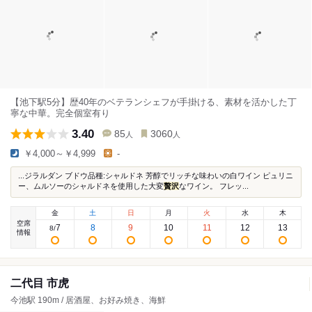
【池下駅5分】歴40年のベテランシェフが手掛ける、素材を活かした丁
寧な中華。完全個室有り
3.40
85
3060
人
人
￥4,000～￥4,999
-
...ジラルダン ブドウ品種:シャルドネ 芳醇でリッチな味わいの白ワイン ピュリニ
ー、ムルソーのシャルドネを使用した大変
贅沢
なワイン。 フレッ...
金
土
日
月
火
水
木
空席
7
8
9
10
11
12
13
8
/
情報
二代目 市虎
今池駅 190m / 居酒屋、お好み焼き、海鮮