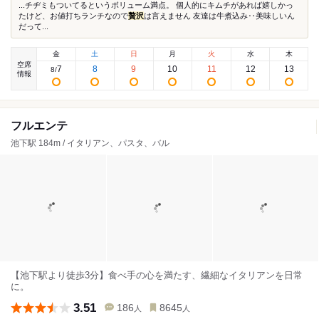
...チヂミもついてるというボリューム満点。 個人的にキムチがあれば嬉しかっ
たけど、お値打ちランチなので
贅沢
は言えません 友達は牛煮込み‥美味しいん
だって...
金
土
日
月
火
水
木
空席
7
8
9
10
11
12
13
8
/
情報
フルエンテ
池下駅 184m / イタリアン、パスタ、バル
【池下駅より徒歩3分】食べ手の心を満たす、繊細なイタリアンを日常
に。
3.51
186
8645
人
人