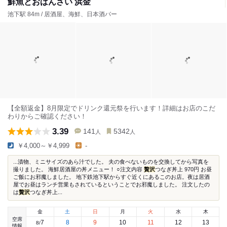
鮮魚とおばんざい 浜金
池下駅 84m / 居酒屋、海鮮、日本酒バー
【全額返金】8月限定でドリンク還元祭を行います！詳細はお店のこだ
わりからご確認ください！
3.39
141
5342
人
人
￥4,000～￥4,999
-
...漬物、ミニサイズのあら汁でした。 夫の食べないものを交換してから写真を
撮りました。 海鮮居酒屋の丼メニュー！ ○注文内容
贅沢
つなぎ丼上 970円 お昼
ご飯にお邪魔しました。 地下鉄池下駅からすぐ近くにあるこのお店。夜は居酒
屋でお昼はランチ営業もされているということでお邪魔しました。 注文したの
は
贅沢
つなぎ丼上...
金
土
日
月
火
水
木
空席
7
8
9
10
11
12
13
8
/
情報