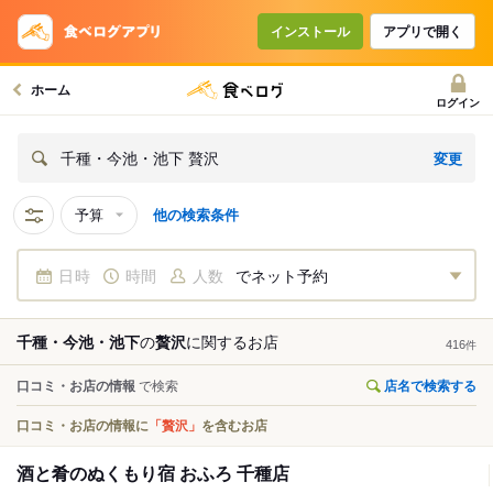
インストール
アプリで開く
ホーム
ログイン
変更
千種・今池・池下 贅沢
予算
他の検索条件
日時
時間
人数
でネット予約
千種・今池・池下
の
贅沢
に関する
お店
416
件
口コミ・お店の情報
で検索
店名で検索する
口コミ・お店の情報に
「贅沢」
を含むお店
酒と肴のぬくもり宿 おふろ 千種店