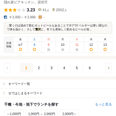
隠れ家ビアキッチン。貸切可
3.23
41
2502
人
人
￥3,000～￥3,999
-
...驚くのは温めて飲むホットビールもあることです(^^)!! ベルギーは寒い国なの
で体を温かく、そして
贅沢
に、冬でも美味しく飲めるビールが造...
金
土
日
月
火
水
木
空席
7
8
9
10
11
12
13
8
/
情報
1
2
3
4
5
6
キーワード一覧
ゼではじまるキーワード
千種・今池・池下でランチを探す
もっと見る
～1,000円
1,000円 ～ 2,000円
2,000円～