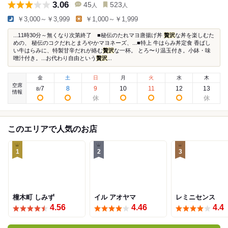
3.06
45
523
人
人
￥3,000～￥3,999
￥1,000～￥1,999
...11時30分～無くなり次第終了 ■秘伝のたれマヨ唐揚げ丼
贅沢
な丼を楽しむた
めの、 秘伝のコクだれとまろやかマヨネーズ、...■特上 牛はらみ丼定食 香ばし
い牛はらみに、特製甘辛だれが絡む
贅沢
な一杯。 とろ〜り温玉付き。小鉢・味
噌汁付き。...お代わり自由という
贅沢
...
金
土
日
月
火
水
木
空席
7
8
9
10
11
12
13
8
/
情報
このエリアで人気のお店
1
2
3
橦木町 しみず
イル アオヤマ
レミニセンス
4.56
4.46
4.4