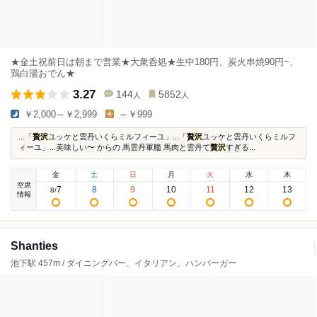
★金土祝前日は朝まで営業★大衆呑処★生中180円、炭火串焼90円~、
鶏白湯おでん★
3.27
144
5852
人
人
￥2,000～￥2,999
～￥999
...「
贅沢
ユッケと雲丹いくらミルフィーユ」...「
贅沢
ユッケと雲丹いくらミルフ
ィーユ」...美味しい〜 からの 馬雲丹軍艦 馬肉と雲丹て
贅沢
すぎる...
金
土
日
月
火
水
木
空席
7
8
9
10
11
12
13
8
/
情報
Shanties
池下駅 457m / ダイニングバー、イタリアン、ハンバーガー