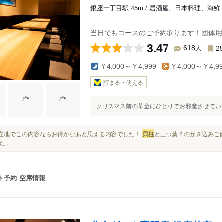
銀座一丁目駅 45m / 居酒屋、日本料理、海鮮
当日でもコースのご予約承ります！団体用
3.47
人
618
2
￥4,000～￥4,999
￥4,000～￥4,9
貯まる・使える
クリスマス前の華金にひとりでお邪魔させていただ
この立地でこの内容ならお得かなあと思える内容でした！
貝柱
と三つ葉？の炊き込みご
...
ト予約
空席情報