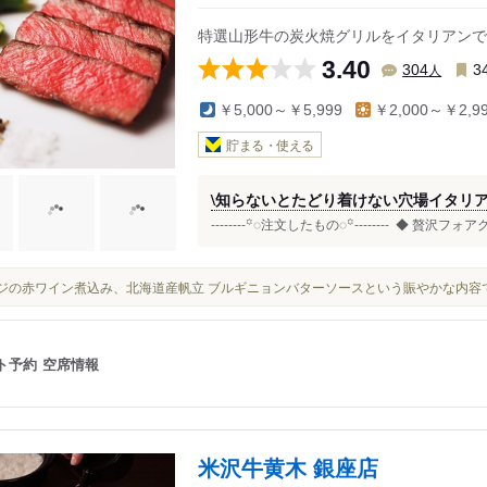
特選山形牛の炭火焼グリルをイタリアンで
3.40
人
304
3
￥5,000～￥5,999
￥2,000～￥2,9
貯まる・使える
\知らないとたどり着けない穴場イタリア
--------꙳◌注文したもの◌꙳-------- ⁡ ◆ 贅沢フ
牛スジの赤ワイン煮込み、北海道産帆立 ブルギニョンバターソースという賑やかな内
ト予約
空席情報
米沢牛黄木 銀座店