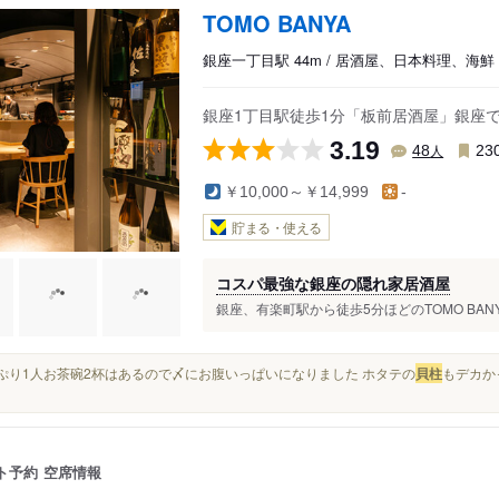
TOMO BANYA
銀座一丁目駅 44m / 居酒屋、日本料理、海鮮
銀座1丁目駅徒歩1分「板前居酒屋」銀座
3.19
人
48
23
￥10,000～￥14,999
-
貯まる・使える
コスパ最強な銀座の隠れ家居酒屋
銀座、有楽町駅から徒歩5分ほどのTOMO BAN
たっぷり1人お茶碗2杯はあるので〆にお腹いっぱいになりました ホタテの
貝柱
もデカか
ト予約
空席情報