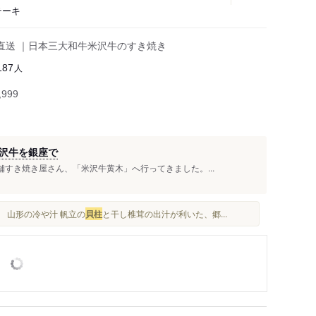
テーキ
直送 ｜日本三大和牛米沢牛のすき焼き
人
187
999
米沢牛を銀座で
舗すき焼き屋さん、「米沢牛黄木」へ行ってきました。...
 山形の冷や汁 帆立の
貝柱
と干し椎茸の出汁が利いた、郷...