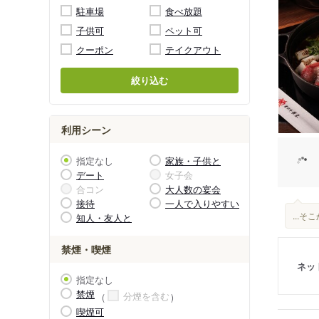
駐車場
食べ放題
子供可
ペット可
クーポン
テイクアウト
絞り込む
利用シーン
指定なし
家族・子供と
デート
女子会
合コン
大人数の宴会
接待
一人で入りやすい
...
知人・友人と
禁煙・喫煙
ネッ
指定なし
禁煙
分煙を含む
喫煙可