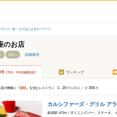
ーワード一覧
カではじまるキーワード
座のお店
詳細条件
貝柱
標準
ランキング
【予約・PR店舗優先順】
目駅
貝柱
お店の情報に「
」を含むレストラン
1
～
20
件を表示
／
全
356
件
カルシファーズ・グリル アラ
銀座駅 470m / ダイニングバー、ステーキ、