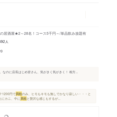
居酒屋★2～28名！コース5千円～/単品飲み放題有
人
492
99
なのに店長はじめ皆さん、気がきく気がきく！ 相方...
1200円で
貝柱
のみ、ヒモもキモも無しでかなり寂しい・・・と
上にカニ、中に
貝柱
と贅沢な感じもするが...