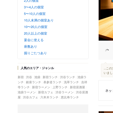
2人の個室
3〜4人の個室
5〜10人の個室
10人未満の個室あり
10〜20人の個室
20人以上の個室
宴会に使える
座敷あり
掘りごたつあり
人気のエリア・ジャンル
...
いました
新宿
渋谷
池袋
新宿ランチ
渋谷ランチ
池袋ラ
ンチ
銀座ランチ
表参道ランチ
浅草ランチ
吉祥
寺ランチ
新宿ラーメン
上野ランチ
新宿居酒屋
ネッ
池袋ラーメン
新宿カフェ
渋谷ラーメン
渋谷居酒
屋
渋谷カフェ
六本木ランチ
恵比寿ランチ