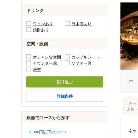
ドリンク
ワインあり
日本酒あり
焼酎あり
空間・設備
オシャレな空間
カップルシート
カウンター席
ソファー席
座敷
絞り込む
詳細条件
...
よね...
銀座でコースから探す
ネッ
3,000円以下のコース