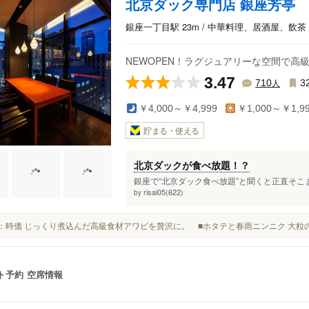
北京ダック専門店 銀座芳亭
銀座一丁目駅 23m / 中華料理、居酒屋、飲
NEWOPEN！ラグジュアリーな空間で
3.47
人
710
3
￥4,000～￥4,999
￥1,000～￥1,9
貯まる・使える
北京ダックが食べ放題！？
銀座で“北京ダック食べ放題”と聞くと正直そこ
risai05(622)
by
価格：時価 じっくり煮込んだ高級食材アワビを贅沢に。 ■ホタテと春雨ニンニク 大
ト予約
空席情報