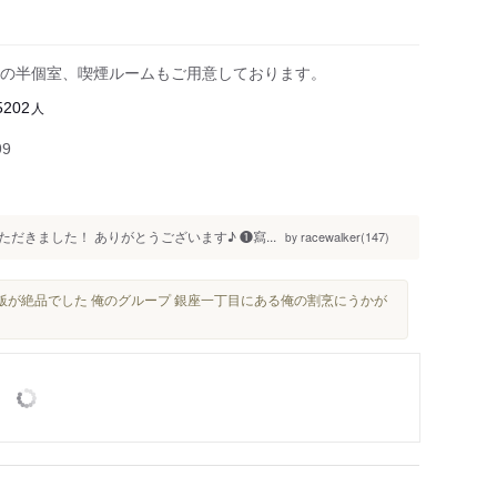
の半個室、喫煙ルームもご用意しております。
人
5202
99
きました！ ありがとうございます♪ ❶寫...
racewalker(147)
by
飯が絶品でした 俺のグループ 銀座一丁目にある俺の割烹にうかが