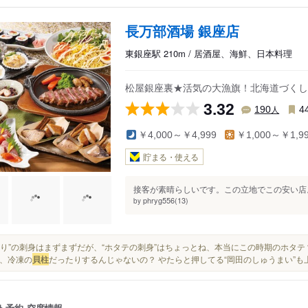
長万部酒場 銀座店
東銀座駅 210m / 居酒屋、海鮮、日本料理
松屋銀座裏★活気の大漁旗！北海道づくしの
3.32
人
190
4
￥4,000～￥4,999
￥1,000～￥1,9
貯まる・使える
接客が素晴らしいです。この立地でこの安い店。
phryg556(13)
by
“桶盛り”の刺身はまずまずだが、“ホタテの刺身”はちょっとね、本当にこの時期のホタテ？
、冷凍の
貝柱
だったりするんじゃないの？ やたらと押してる“岡田のしゅうまい”も
ト予約
空席情報