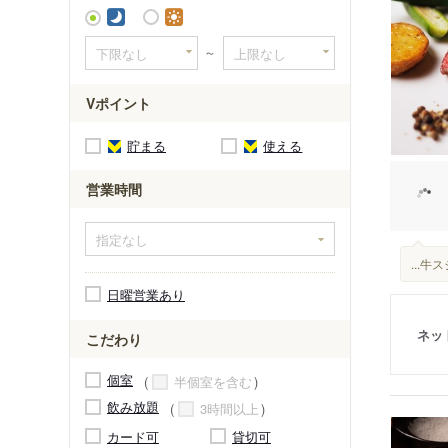
～
Vポイント
貯まる
使える
営業時間
...
日曜営業あり
ネッ
こだわり
個室
半個室を含む
飲み放題
3時間以上
カード可
貸切可