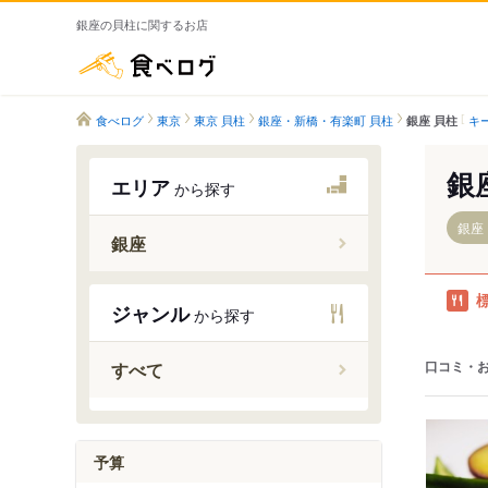
銀座の貝柱に関するお店
食べログ
食べログ
東京
東京 貝柱
銀座・新橋・有楽町 貝柱
キ
銀座 貝柱
銀
エリア
から探す
銀座
銀座
銀座駅
ジャンル
から探す
東銀座駅
銀座一丁
口コミ・
すべて
予算