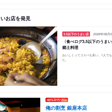
しいお店を発見
2026年08月0
3.5以下のうまい店
〈食べログ3.5以下のうま
郷土料理
おいしくってコスパも良い。1人で
た。
俺の割烹 銀座本店