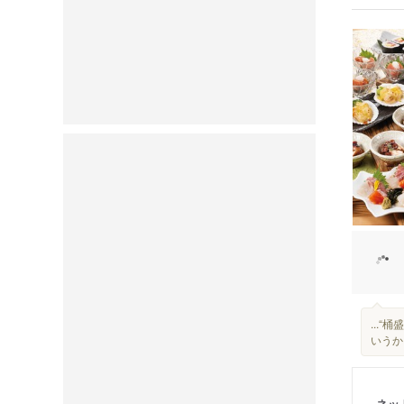
...
いうか
ネッ