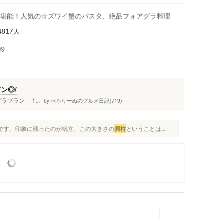
堪能！人気の☆ズワイ蟹のパスタ、絶品フォアグラ料理
人
4817
99
ン◎/
ォアグラプラン 1...
ぺろりーぬのグルメ日記(719)
by
容です。印象に残ったのが帆立、この大きさの
貝柱
ということは...