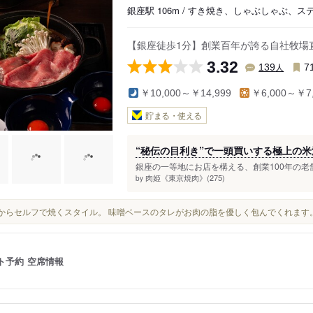
銀座駅 106m / すき焼き、しゃぶしゃぶ、ス
【銀座徒歩1分】創業百年が誇る自社牧場
3.32
人
139
7
￥10,000～￥14,999
￥6,000～￥7,
貯まる・使える
“秘伝の目利き”で一頭買いする極上の
銀座の一等地にお店を構える、創業100年の老
肉姫《東京焼肉》(275)
by
そこからセルフで焼くスタイル。 味噌ベースのタレがお肉の脂を優しく包んでくれます。
ト予約
空席情報