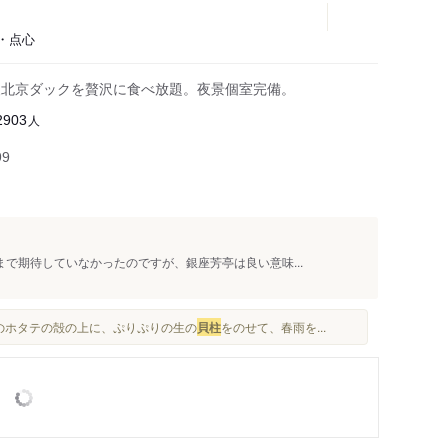
茶・点心
高級北京ダックを贅沢に食べ放題。夜景個室完備。
人
2903
99
まで期待していなかったのですが、銀座芳亭は良い意味...
粒のホタテの殻の上に、ぷりぷりの生の
貝柱
をのせて、春雨を...