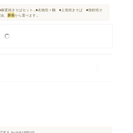
麻婆焼きそばセット...■名物坦々麵 ■上海焼きそば ■海鮮焼そ
醤油、
豚骨
から選べます...
です♪
ゆあぴ65(10)
by