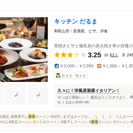
キッチン だるま
和歌山市 / 居酒屋、ピザ、洋食
窯焼きピザと備長炭の炭火焼き串が自慢の
3.25
人
62
24
￥3,000～￥3,999
￥1,000～￥1,9
貯まる・使える
久々に！洋風居酒屋イタリアン！
やっぱり美味しい！ 最近はインスタでよく、季
くまぽん0209(196)
by
コラボ限定 濃厚煮干し
豚骨
ラーメン 900円...まずはスープを… . う、う、う、うんまーー
..#今心 #限定ラーメン #コラボラーメン #煮干しラーメン #
豚骨
ラーメン #ラーメン #