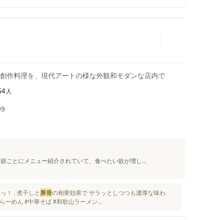
創作料理を、現代アートの様な外観和モダンな店内で
人
54
99
節ごとにメニュー紹介されていて、食べたい欲が増し...
っ！ . 煮干しと
豚骨
の相乗効果で サラッとしつつも濃厚な味わ
らーめん #中華そば #和歌山ラーメン...