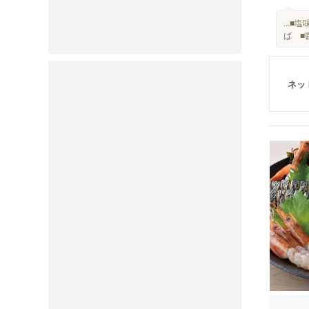
...
ば ■
ネッ