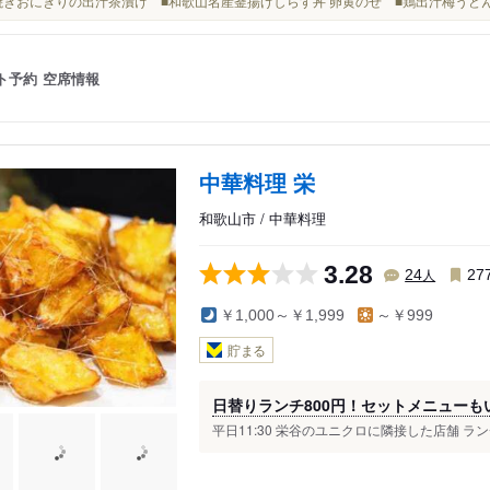
■藁焼きおにぎりの出汁茶漬け ■和歌山名産釜揚げしらす丼 卵黄のせ ■鶏出汁梅うど
ト予約
空席情報
中華料理 栄
和歌山市 / 中華料理
3.28
人
24
27
￥1,000～￥1,999
～￥999
貯まる
日替りランチ800円！セットメニューも
平日11:30 栄谷のユニクロに隣接した店舗 ラ