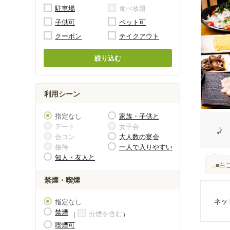
駐車場
食べ放題
子供可
ペット可
クーポン
テイクアウト
絞り込む
利用シーン
指定なし
家族・子供と
デート
女子会
合コン
大人数の宴会
接待
一人で入りやすい
知人・友人と
...
禁煙・喫煙
ネッ
指定なし
禁煙
分煙を含む
喫煙可