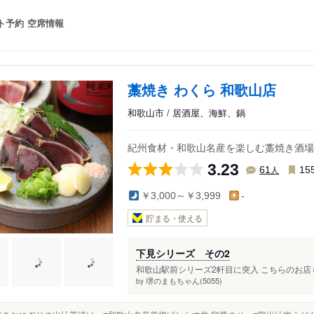
ト予約
空席情報
藁焼き わくら 和歌山店
和歌山市 / 居酒屋、海鮮、鍋
紀州食材・和歌山名産を楽しむ藁焼き酒場
3.23
人
61
15
￥3,000～￥3,999
-
貯まる・使える
下見シリーズ その2
和歌山駅前シリーズ2軒目に突入 こちらのお店も
堺のまもちゃん(5055)
by