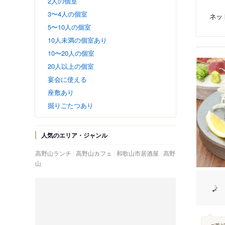
2人の個室
3〜4人の個室
ネッ
5〜10人の個室
10人未満の個室あり
10〜20人の個室
20人以上の個室
宴会に使える
座敷あり
掘りごたつあり
人気のエリア・ジャンル
高野山ランチ
高野山カフェ
和歌山市居酒屋
高野
山