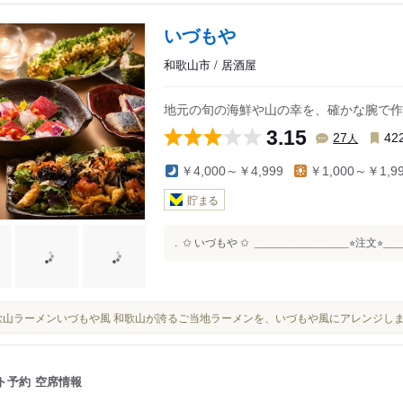
いづもや
和歌山市 / 居酒屋
地元の旬の海鮮や山の幸を、確かな腕で作
3.15
人
27
42
￥4,000～￥4,999
￥1,000～￥1,9
貯まる
. ⁡ ✩ いづもや ✩ ⁡ _______________⭐︎注文⭐︎____
■和歌山ラーメンいづもや風 和歌山が誇るご当地ラーメンを、いづもや風にアレンジし
ト予約
空席情報