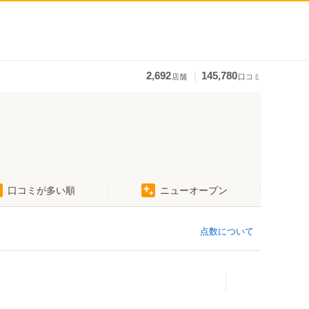
｜
2,692
145,780
店舗
口コミ
口コミが多い順
ニューオープン
神前駅
竈山駅
交通センター前駅
点数について
岡崎前駅
吉礼駅
伊太祈曽駅
山東駅