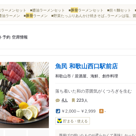
■塩味ラーメンセット ■醬油ラーメンセット ■
豚骨
ラーメンセット ■担々麵セット ■
醬油ラーメン ■
豚骨
ラーメン ■野菜たっぷりあんかけ焼きそば...ラーメンは塩、
ト予約
空席情報
魚民 和歌山西口駅前店
和歌山市 / 居酒屋、海鮮、創作料理
落ち着いた和の雰囲気がくつろぎを生む
人
人
4
223
￥2,000～￥2,999
-
貯まる・使える
厚揚げの焼いたものが柔らかくて美味しかった