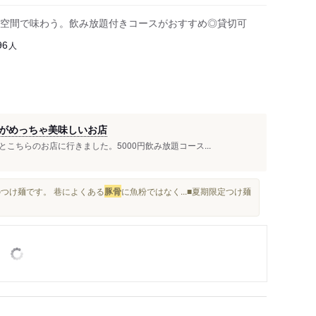
空間で味わう。飲み放題付きコースがおすすめ◎貸切可
人
96
がめっちゃ美味しいお店
こちらのお店に行きました。5000円飲み放題コース...
のつけ麺です。 巷によくある
豚骨
に魚粉ではなく...■夏期限定つけ麺