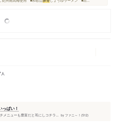
ん 紀州南高梅使用 ■和歌山
豚骨
しょうゆラーメン ■出...
人
7
いっぱい！
ンチメニューも豊富だと耳にしコチラ...
ファニ～！(512)
by