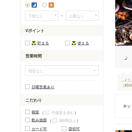
紀伊中ノ
～
Vポイント
貯まる
使える
営業時間
...メ
（85
日曜営業あり
こだわり
ネッ
個室
半個室を含む
飲み放題
3時間以上
カード可
貸切可