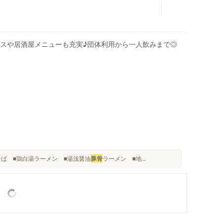
スや居酒屋メニューも充実♪団体利用から一人飲みまで◎
きそば ■鶏白湯ラーメン ■湯浅醤油
豚骨
ラーメン ■地...