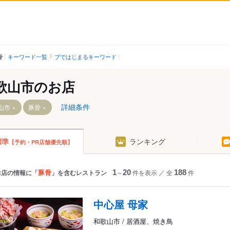
キーワード一覧
ブではじまるキーワード
骨
歌山市のお店
詳細条件
山市
豚骨
標準
ランキング
【予約・PR店舗優先順】
駅
紀三井寺駅
八幡前駅
宮前駅
西ノ庄駅
紀和駅
二里ケ浜駅
豚骨
お店の情報に「
」を含むレストラン
1
～
20
件を表示
／
全
188
件
駅
和歌山市駅
磯ノ浦駅
和歌山大学前駅
加太駅
中心屋 母家
紀ノ川駅
和歌山港駅
和歌山市 / 居酒屋、焼き鳥
東松江駅
田中口駅