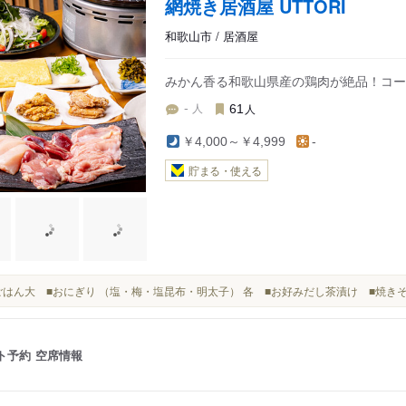
網焼き居酒屋 UTTORI
和歌山市 / 居酒屋
みかん香る和歌山県産の鶏肉が絶品！コー
人
人
-
61
￥4,000～￥4,999
-
貯まる・使える
■白ごはん大 ■おにぎり （塩・梅・塩昆布・明太子） 各 ■お好みだし茶漬け ■焼
ト予約
空席情報