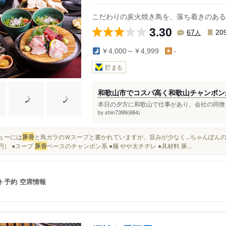
島駅
中松江駅
日前宮駅
こだわりの炭火焼き鳥を、落ち着きのある
3.30
人
67
20
￥4,000～￥4,999
-
貯まる
和歌山市でコスパ高く和歌山チャンポン
本日の夕方に和歌山で仕事があり、会社の同僚と
shin7399(684)
by
ニューには
豚骨
と鳥ガラのＷスープと書かれていますが、旨みが少なく...ちゃんぽん
0円） ●スープ
豚骨
ベースのチャンポン系 ●麺 やや太チヂレ ●具材料 豚...
ト予約
空席情報