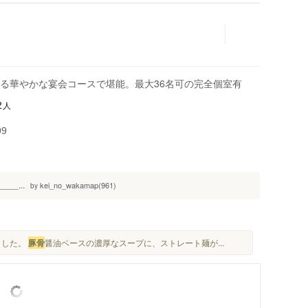
る華やかな宴会コースで堪能。最大36名可の完全個室有
人
2
99
___...
kei_no_wakamap(961)
by
ました。
豚骨
醤油ベースの濃厚なスープに、ストレート麺が...