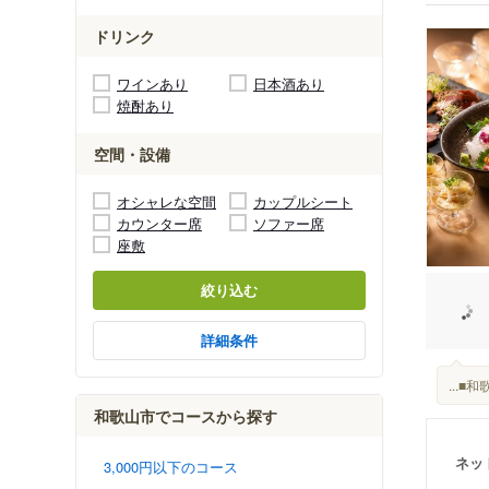
ドリンク
ワインあり
日本酒あり
焼酎あり
空間・設備
オシャレな空間
カップルシート
カウンター席
ソファー席
座敷
絞り込む
詳細条件
...
和歌山市でコースから探す
ネッ
3,000円以下のコース