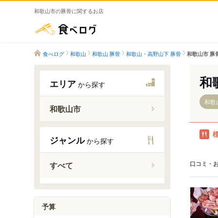
和歌山市の豚骨に関するお店
食べログ
食べログ
和歌山
和歌山 豚骨
和歌山・高野山下 豚骨
和歌山市 豚
和
エリア
から探す
和歌
和歌山市
紀伊小倉
ジャンル
から探す
布施屋駅
千旦駅
口コミ・
すべて
田井ノ瀬
和歌山駅
紀伊駅
予算
六十谷駅