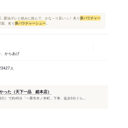
...醤油ダレと絡みに絡んで、かな～り旨いっ！ 炙り
豚バラチャー
背脂、炙り
豚バラチャーシュー
...
餃子、からあげ
人
23427
かった（天下一品 総本店）
行）で約45分「一乗寺木ノ本町」下車、徒歩3分ぐら...