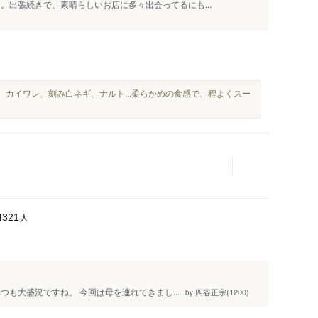
。出張続きで、素晴らしいお店に多々出会ってるにも...
、カイワレ、刻み白ネギ、ナルト...柔らかめの食感で、程よくスー
人
4321
も大盛況ですね。 今回は母を連れてきまし...
四谷正宗(1200)
by