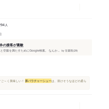
人
294
日
弁の接客が素敵
腹を満たすためにGoogle検索。 なんか...
甘露雨(29)
by
.すご～く美味しい！
豚バラチャーシュー
は、溶けそうなほどの柔ら