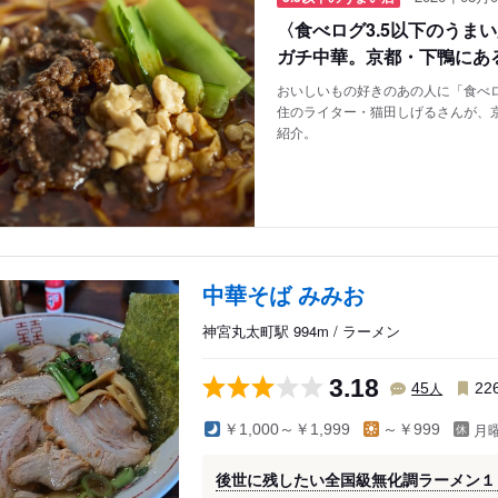
〈食べログ3.5以下のうま
ガチ中華。京都・下鴨にあ
おいしいもの好きのあの人に「食べロ
住のライター・猫田しげるさんが、
紹介。
中華そば みみお
神宮丸太町駅 994m / ラーメン
3.18
人
45
22
月
￥1,000～￥1,999
～￥999
後世に残したい全国級無化調ラーメン１