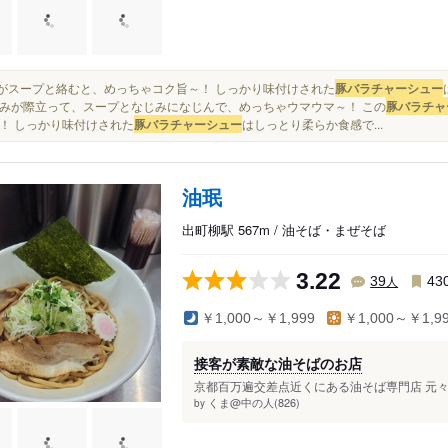
これがスープと絡むと、めっちゃコク旨～！ しっかり味付けされた
豚バラチャーシュー
みが際立って、スープとなじみになじんで、めっちゃウマウマ～！ この
豚バラチャ
！ しっかり味付けされた
豚バラチャーシュー
はしっとり柔らか食感で...
油珉
出町柳駅 567m / 油そば・まぜそば
3.22
人
39
43
￥1,000～￥1,999
￥1,000～￥1,9
接客が素敵な油そばのお店
京都百万遍交差点近くにある油そば専門店 元々
くま@中の人(826)
by