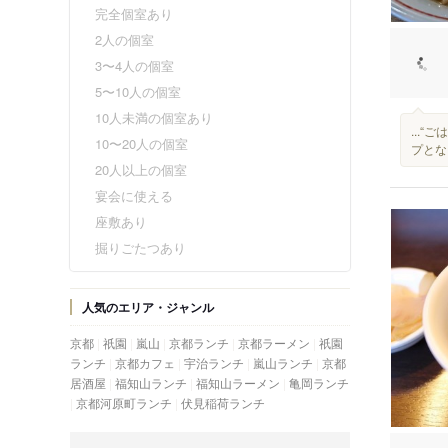
完全個室あり
2人の個室
3〜4人の個室
5〜10人の個室
10人未満の個室あり
...
10〜20人の個室
プとな
20人以上の個室
宴会に使える
座敷あり
掘りごたつあり
人気のエリア・ジャンル
京都
祇園
嵐山
京都ランチ
京都ラーメン
祇園
ランチ
京都カフェ
宇治ランチ
嵐山ランチ
京都
居酒屋
福知山ランチ
福知山ラーメン
亀岡ランチ
京都河原町ランチ
伏見稲荷ランチ