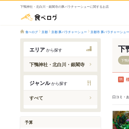
下鴨神社・北白川・銀閣寺の豚バラチャーシューに関するお店
食べログ
食べログ
京都
京都 豚バラチャーシュー
京都市 豚バラチャーシュ
下
エリア
から探す
下鴨
下鴨神社・北白川・銀閣寺
ジャンル
から探す
出町柳駅
元田中駅
口コミ・
すべて
茶山・京
予算