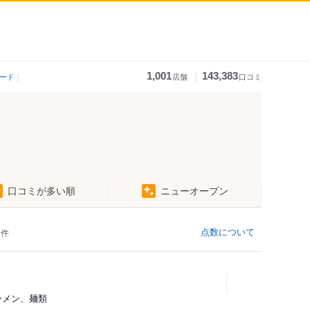
｜
1,001
143,383
ード
店舗
口コミ
口コミが多い順
ニューオープン
点数について
件
ラーメン、麺類