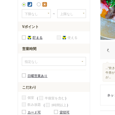
～
Vポイント
貯まる
使える
営業時間
...
牛蒡が
日曜営業あり
が...
こだわり
ネッ
個室
半個室を含む
飲み放題
3時間以上
カード可
貸切可