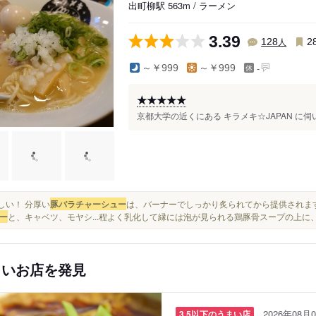
出町柳駅 563m / ラーメン
3.39
人
128
2
-
～￥999
～￥999
★★★★★
京都大学の近くにある キラメキ☆JAPAN に伺
味しい！ 分厚い
豚バラチャーシュー
は、バーナーでしっかり炙られてから提供されます
ー
と、キャベツ、モヤシ...程よく乳化して縁には泡が見られる鶏豚骨スープの上に
しいお店を発見
2026年08月0
3.5以下のうまい店