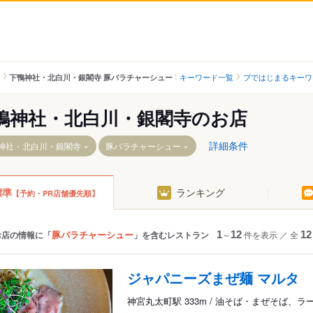
ー
キーワード一覧
ブではじまるキーワ
下鴨神社・北白川・銀閣寺 豚バラチャーシュー
鴨神社・北白川・銀閣寺のお店
詳細条件
神社・北白川・銀閣寺
豚バラチャーシュー
標準
ランキング
【予約・PR店舗優先順】
豚バラチャーシュー
お店の情報に「
」を含むレストラン
1
～
12
件を表示
／
全
12
都芸術大学駅
ジャパニーズまぜ麺 マルタ
神宮丸太町駅 333m / 油そば・まぜそば、