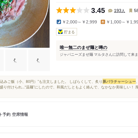
3.45
人
193
5
￥2,000～￥2,999
￥1,000～￥1,9
貯まる
唯一無二のまぜ麺と噂の
ジャパニーズまぜ麺 マルタさんに訪問して来ました
“炊き込みご飯（小、80円）”も注文しました。 しばらくして、炙り
豚バラチャーシュー
盛り付けられ...“温麺”にしたので、和風だしともよく絡んで、なかなか美味しい！ 
ト予約
空席情報