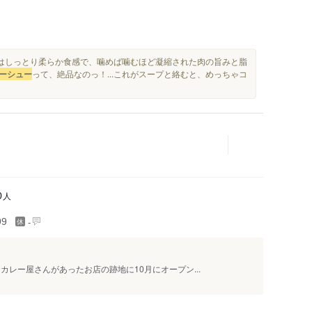
はしっとり柔らか食感で、噛めば噛むほど凝縮された肉の旨みと脂
ーシュー
って、絶品なのっ！...これがスープと絡むと、めっちゃコ
人
0
-
99
カレー屋さんがあったお店の跡地に10月にオープン...