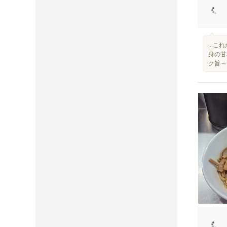
...
身の甘
ク旨～