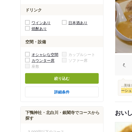
ドリンク
ワインあり
日本酒あり
焼酎あり
空間・設備
オシャレな空間
カップルシート
カウンター席
ソファー席
座敷
絞り込む
...美
ーシュ
詳細条件
おい
下鴨神社・北白川・銀閣寺でコースから
探す
3,000円以下のコース