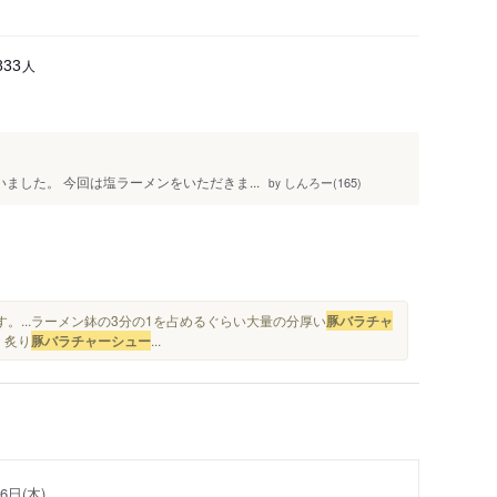
人
833
いました。 今回は塩ラーメンをいただきま...
しんろー(165)
by
。...ラーメン鉢の3分の1を占めるぐらい大量の分厚い
豚バラチャ
、炙り
豚バラチャーシュー
...
6日(木)