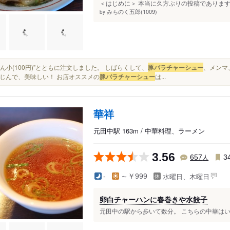
＜はじめに＞ 本当に久方ぶりの投稿であります
みちのく五郎(1009)
by
“ごはん小(100円)”とともに注文しました。 しばらくして、
豚バラチャーシュー
、メンマ
じんで、美味しい！ お店オススメの
豚バラチャーシュー
は...
華祥
元田中駅 163m / 中華料理、ラーメン
3.56
人
657
3
水曜日、木曜日
-
～￥999
卵白チャーハンに春巻きや水餃子
元田中の駅から歩いて数分。 こちらの中華はいつ