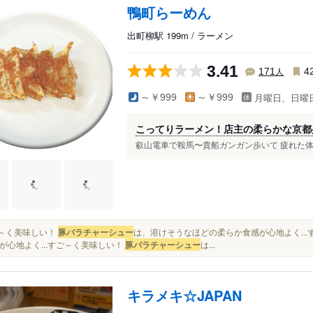
鴨町らーめん
出町柳駅 199m / ラーメン
3.41
人
171
4
月曜日、日曜
～￥999
～￥999
こってりラーメン！店主の柔らかな京都
叡山電車で鞍馬〜貴船ガンガン歩いて 疲れた体と空
すご～く美味しい！
豚バラチャーシュー
は、溶けそうなほどの柔らか食感が心地よく..
が心地よく...すご～く美味しい！
豚バラチャーシュー
は...
キラメキ☆JAPAN