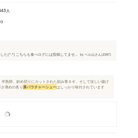
人
843
99
(^.^) こちらも食べログには投稿してませ...
ベル山さん(2397)
by
、半熟卵、斜め切りにカットされた刻み青ネギ、そして珍しい揚げ
厚さ薄めの炙り
豚バラチャーシュー
はしっかり味付されています