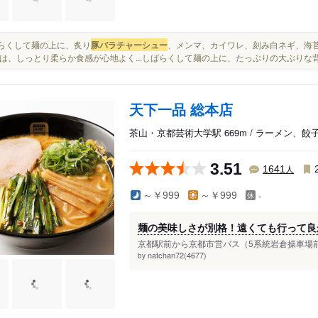
しばらくして麺の上に、炙り
豚バラチャーシュー
、メンマ、カイワレ、刻み白ネギ、海苔
は、しっとり柔らか食感が心地よく...しばらくして麺の上に、たっぷりの大ぶりな
天下一品 総本店
茶山・京都芸術大学駅 669m / ラーメン、
3.51
人
1641
-
～￥999
～￥999
麺の美味しさが別格！遠くても行って良
京都駅前から京都市営バス（5系統岩倉操車場前
natchan72(4677)
by