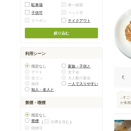
駐車場
食べ放題
子供可
ペット可
クーポン
テイクアウト
絞り込む
利用シーン
指定なし
家族・子供と
デート
女子会
合コン
大人数の宴会
接待
一人で入りやすい
知人・友人と
...
禁煙・喫煙
か食感
指定なし
禁煙
分煙を含む
喫煙可