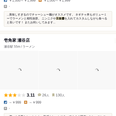
￥1,000～￥1,999
￥1,000～￥1,999
-
...美味しすぎるのでチャーシュー麺がオススメです。 ネギチャ丼もボリューミ
ーでラーメンと相性抜群。 ニンニクや
豆板醬
を入れてカスタムしながら食べる
と良いです！ またお伺いしてみます...
壱角家 瀬谷店
瀬谷駅 55m / ラーメン
3.11
26
130
人
人
～￥999
～￥999
-