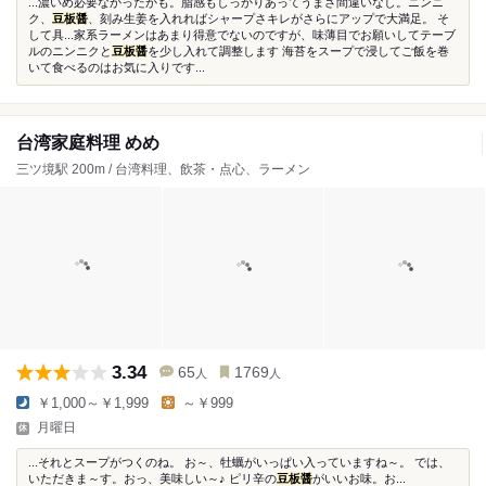
...濃いめ必要なかったかも。脂感もしっかりあってうまさ間違いなし。ニンニ
ク、
豆板醤
、刻み生姜を入れればシャープさキレがさらにアップで大満足。 そ
して具...家系ラーメンはあまり得意でないのですが、味薄目でお願いしてテーブ
ルのニンニクと
豆板醤
を少し入れて調整します 海苔をスープで浸してご飯を巻
いて食べるのはお気に入りです...
台湾家庭料理 めめ
三ツ境駅 200m / 台湾料理、飲茶・点心、ラーメン
3.34
65
1769
人
人
￥1,000～￥1,999
～￥999
月曜日
...それとスープがつくのね。 お～、牡蠣がいっぱい入っていますね～。 では、
いただきま～す。おっ、美味しい～♪ ピリ辛の
豆板醤
がいいお味。お...