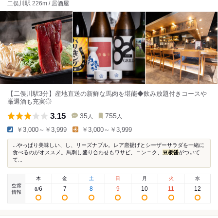
二俣川駅 226m / 居酒屋
【二俣川駅3分】産地直送の新鮮な馬肉を堪能◆飲み放題付きコースや
厳選酒も充実◎
3.15
35
755
人
人
￥3,000～￥3,999
￥3,000～￥3,999
...やっぱり美味しい、し、リーズナブル。レア唐揚げとシーザーサラダを一緒に
食べるのがオススメ。馬刺し盛り合わせもワサビ、ニンニク、
豆板醤
がついて
て...
木
金
土
日
月
火
水
空席
6
7
8
9
10
11
12
8
/
情報