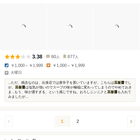
3.38
80
877
人
人
￥1,000～￥1,999
￥1,000～￥1,999
火曜日
...ただ、残念なのは、出身店では唐辛子を置いていますが、こちらは
豆板醤
でし
が。
豆板醤
は塩気が強いのでスープの味が極端に変わってしまうのでやめておき
ま...もう、味が濃すぎる、という感じですね。おろしニンニクと
豆板醤
も入れて
みましたが...
1
2