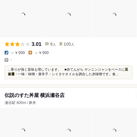
3.01
9
100
人
人
～￥999
～￥999
-
...香りが強く旨味も増しています。 ■赤てんがら ヤンニンジャンをベースに
豆
板醤
・一味・味噌・唐辛子・シイタケオイルを調合した赤味噌です。食...
伝説のすた丼屋 横浜瀬谷店
瀬谷駅 800m / 豚丼