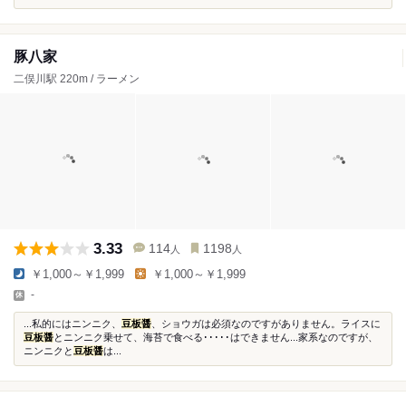
豚八家
二俣川駅 220m / ラーメン
3.33
114
1198
人
人
￥1,000～￥1,999
￥1,000～￥1,999
-
...私的にはニンニク、
豆板醤
、ショウガは必須なのですがありません。ライスに
豆板醤
とニンニク乗せて、海苔で食べる･････はできません...家系なのですが、
ニンニクと
豆板醤
は...