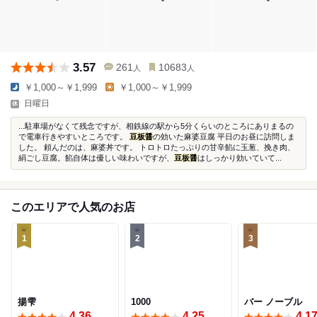
3.57
261
10683
人
人
￥1,000～￥1,999
￥1,000～￥1,999
日曜日
...駐車場がなくて残念ですが、相鉄線の駅から5分くらいのところにありまるの
で電車行きやすいところです。
豆板醤
の効いた麻婆豆腐 平日のお昼に訪問しま
した。 頼んだのは、麻婆丼です。 トロトロたっぷりの甘辛餡に玉葱、挽き肉、
絹ごし豆腐。餡自体は優しい味わいですが、
豆板醤
はしっかり効いていて...
このエリアで人気のお店
1
2
3
揚雫
1000
バー ノーブル
4.36
4.25
4.1