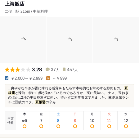
上海飯店
二俣川駅 215m / 中華料理
3.28
37
457
人
人
￥2,000～￥2,999
～￥999
...爽やかな辛さが舌に痺れる感覚をもたらす本格的なお味のする炒めもの。
豆
板醬
と辣油、特に山椒が効いているのであろうか。実に美味い。 ナス、玉ねぎ
のほか...2月の平日昼過ぎに伺い、待たずに無事着席できました。麻婆豆腐ラン
チは豆豉のコク、
豆板醤
の辛み...
木
金
土
日
月
火
水
空席
6
7
8
9
10
11
12
8
/
情報