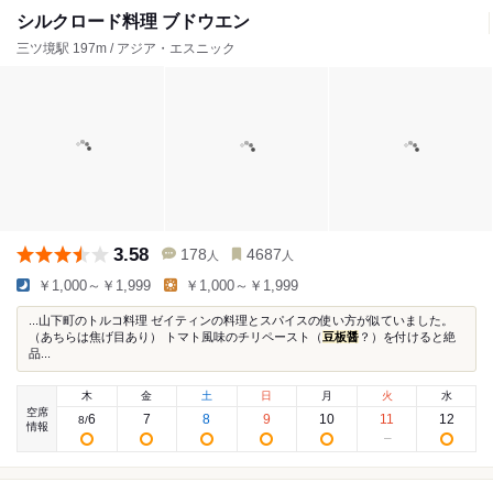
シルクロード料理 ブドウエン
三ツ境駅 197m / アジア・エスニック
3.58
178
4687
人
人
￥1,000～￥1,999
￥1,000～￥1,999
...山下町のトルコ料理 ゼイティンの料理とスパイスの使い方が似ていました。
（あちらは焦げ目あり） トマト風味のチリペースト（
豆板醤
？）を付けると絶
品...
木
金
土
日
月
火
水
空席
6
7
8
9
10
11
12
8
/
情報