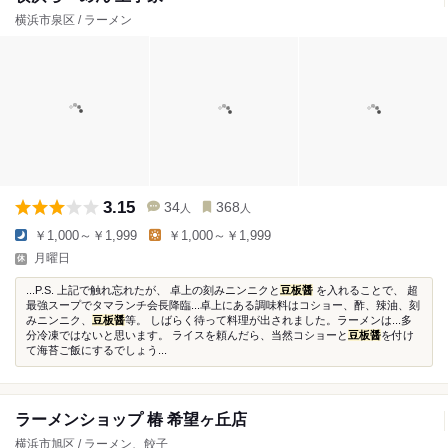
横浜市泉区 / ラーメン
3.15
34
368
人
人
￥1,000～￥1,999
￥1,000～￥1,999
月曜日
...P.S. 上記で触れ忘れたが、 卓上の刻みニンニクと
豆板醤
を入れることで、 超
最強スープでタマランチ会長降臨...卓上にある調味料はコショー、酢、辣油、刻
みニンニク、
豆板醤
等。 しばらく待って料理が出されました。ラーメンは...多
分冷凍ではないと思います。 ライスを頼んだら、当然コショーと
豆板醤
を付け
て海苔ご飯にするでしょう...
ラーメンショップ 椿 希望ヶ丘店
横浜市旭区 / ラーメン、餃子