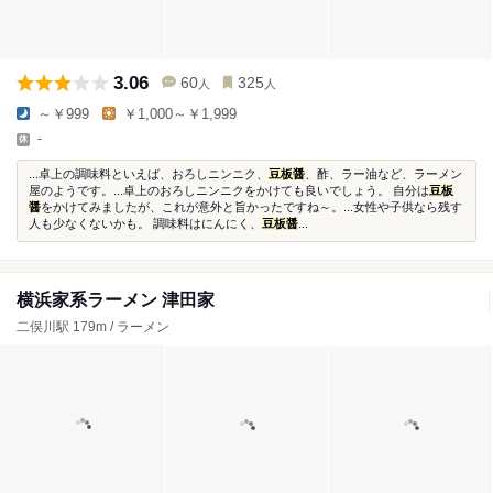
3.06
60
325
人
人
～￥999
￥1,000～￥1,999
-
...卓上の調味料といえば、おろしニンニク、
豆板醤
、酢、ラー油など、ラーメン
屋のようです。...卓上のおろしニンニクをかけても良いでしょう。 自分は
豆板
醤
をかけてみましたが、これが意外と旨かったですね～。...女性や子供なら残す
人も少なくないかも。 調味料はにんにく、
豆板醤
...
横浜家系ラーメン 津田家
二俣川駅 179m / ラーメン