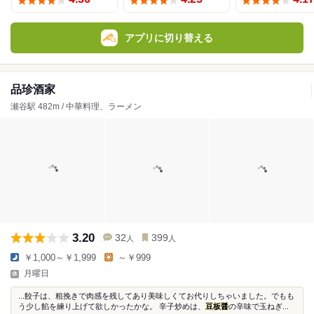
アプリに切り替える
品珍酒家
瀬谷駅 482m / 中華料理、ラーメン
3.20
32
399
人
人
￥1,000～￥1,999
～￥999
月曜日
...餃子は、粗挽きで肉感を残してあり美味しくてお代りしちゃいました。でもも
う少し餡を練り上げて欲しかったかな。 辛子炒めは、
豆板醤
の辛味で玉ねぎ...