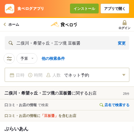
インストール
アプリで開く
ホーム
ログイン
変更
二俣川・希望ヶ丘・三ツ境 豆板醤
予算
他の検索条件
日時
時間
人数
でネット予約
二俣川・希望ヶ丘・三ツ境
の
豆板醤
に関する
お店
28
件
口コミ・お店の情報
で検索
店名で検索する
口コミ・お店の情報に
「豆板醤」
を含むお店
ぶらいあん