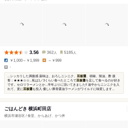
3.56
362
5185
人
人
￥1,000～￥1,999
～￥999
-
...シッカリした満腹感 薬味は、おろしニンニク、
豆板醤
、胡椒、辣油、酢 接
客：★★★☆☆...私は1／3くらい食べたところで
豆板醤
を足して食べるのが好き
です。セロリラーメンとか...半年ぶりに頂いてきました‼️ 途中からニンニクを入
れて、更に
豆板醤
も投入 優しい豚骨醤油ラーメンがワイルドに味変します...
ごはんどき 横浜町田店
横浜市瀬谷区 / 食堂、からあげ、かつ丼