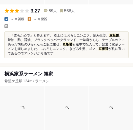
3.27
89
568
人
人
～￥999
～￥999
-
...「柔らかめで」と答えます。 卓上にはおろしニンニク、刻み生姜、
豆板醤
、
辣油、酢、醤油、ブラックペッパーグラウンド、一味唐からし...テーブルの上に
あった胡瓜のQちゃんもご飯に乗せ、
豆板醤
も途中で投入して、普通に家系ラー
メンを楽しめました。...おろしニンニク、きざみ生姜、ゴマ、
豆板醤
が机に置い
てあるのでアレンジが可能です...
横浜家系ラーメン 旭家
希望ケ丘駅 124m / ラーメン