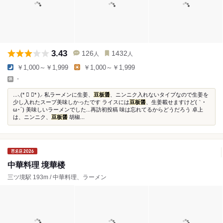
3.43
126
1432
人
人
￥1,000～￥1,999
￥1,000～￥1,999
-
...⸜(* ॑ ॑* )⸝ 私ラーメンに生姜、
豆板醤
、ニンニク入れないタイプなので生姜を
少し入れたスープ美味しかったです ライスには
豆板醤
、生姜載せますけど(｀･
ω･´) 美味しいラーメンでした...再訪初投稿 味は忘れてるからどうだろう 卓上
は、ニンニク、
豆板醤
胡椒...
中華料理 境華楼
三ツ境駅 193m / 中華料理、ラーメン