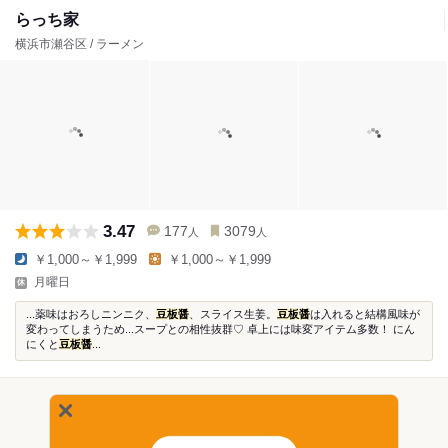
らっち家
横浜市瀬谷区 / ラーメン
3.47
177
3079
人
人
￥1,000～￥1,999
￥1,000～￥1,999
月曜日
...薬味はおろしニンニク、
豆板醤
、スライス生姜。
豆板醤
は入れると結構風味が
変わってしまうため...スープとの相性抜群♡ 卓上には味変アイテム多数！ にん
にくと
豆板醤
...