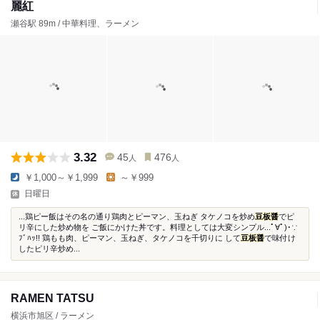
麗紅
瀬谷駅 89m / 中華料理、ラーメン
3.32
45
476
人
人
￥1,000～￥1,999
～￥999
日曜日
...鶏ピー飯はその名の通り鶏肉とピーマン、玉ねぎ タケノコを炒め
豆板醤
でピ
リ辛にした炒め物を ご飯にかけた丼です。料理としては大変シンプル...ﾟ∀ﾟ)･∵
ﾌﾞﾊｯ!! 鶏もも肉、ピーマン、玉ねぎ、タケノコを千切りに して
豆板醤
で味付け
したピリ辛炒め...
RAMEN TATSU
横浜市旭区 / ラーメン