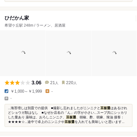
ひだかん家
希望ケ丘駅 248m / ラーメン、居酒屋
3.06
21
220
人
人
￥1,000～￥1,999
-
-
...海苔増しは別皿での提供 ■撮影し忘れましたがニンニクと
豆板醤
はあるけれ
どショウガ類はなし ■なぜか店名の「ん」の字が小さい...スープ共にシッカリ
した量あり 薬味は、おろしニンニク、
豆板醤
、胡椒、酢、胡麻、辣油 接客：
★★★★☆...途中で卓上のニンニクや
豆板醤
を入れても美味しいと思います...