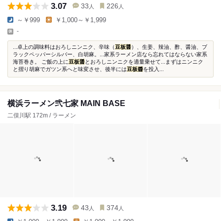
3.07
33
226
人
人
～￥999
￥1,000～￥1,999
-
...卓上の調味料はおろしニンニク、辛味（
豆板醤
）、生姜、辣油、酢、醤油、ブ
ラックペッパーシルバー、白胡麻。...家系ラーメン店なら忘れてはならない家系
海苔巻き。 ご飯の上に
豆板醤
とおろしニンニクを適量乗せて...まずはニンニク
と摺り胡麻でガツン系へと味変させ、後半には
豆板醬
を投入...
横浜ラーメン弐七家 MAIN BASE
二俣川駅 172m / ラーメン
3.19
43
374
人
人