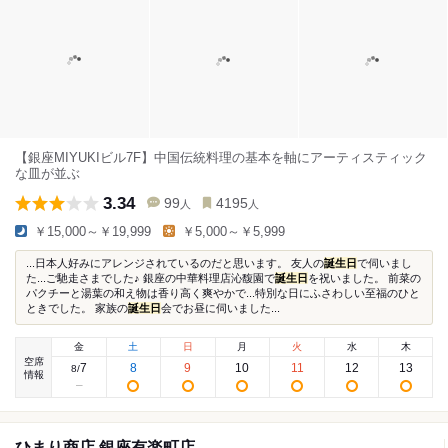
【銀座MIYUKIビル7F】中国伝統料理の基本を軸にアーティスティック
な皿が並ぶ
3.34
99
4195
人
人
￥15,000～￥19,999
￥5,000～￥5,999
...日本人好みにアレンジされているのだと思います。 友人の
誕生日
で伺いまし
た...ご馳走さまでした♪ 銀座の中華料理店沁馥園で
誕生日
を祝いました。 前菜の
パクチーと湯葉の和え物は香り高く爽やかで...特別な日にふさわしい至福のひと
ときでした。 家族の
誕生日
会でお昼に伺いました...
金
土
日
月
火
水
木
空席
7
8
9
10
11
12
13
8
/
情報
ひまり商店 銀座有楽町店