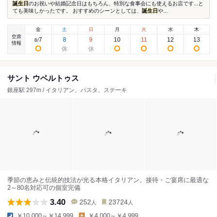
誕生日
のお祝いや結婚記念日はもちろん、特別な食事会にも使えるお店です...と
ても美味しかったです。 おすすめのシーンとしては、
誕生日
や...
金
土
日
月
火
水
木
空席
7
8
9
10
11
12
13
8
/
情報
サント ウベルトゥス
銀座駅 297m / イタリアン、パスタ、ステーキ
季節の恵みと伝統的技法が光る本格イタリアン。接待・ご宴席に最適な
2～80名対応可の個室完備
3.40
252
23724
人
人
￥10,000～￥14,999
￥4,000～￥4,999