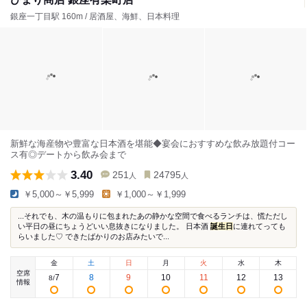
銀座一丁目駅 160m / 居酒屋、海鮮、日本料理
新鮮な海産物や豊富な日本酒を堪能◆宴会におすすめな飲み放題付コー
ス有◎デートから飲み会まで
3.40
251
24795
人
人
￥5,000～￥5,999
￥1,000～￥1,999
...それでも、木の温もりに包まれたあの静かな空間で食べるランチは、慌ただし
い平日の昼にちょうどいい息抜きになりました。 日本酒
誕生日
に連れてっても
らいました♡ できたばかりのお店みたいで...
金
土
日
月
火
水
木
空席
7
8
9
10
11
12
13
8
/
情報