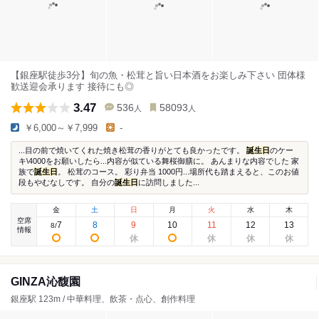
【銀座駅徒歩3分】旬の魚・松茸と旨い日本酒をお楽しみ下さい 団体様
歓送迎会承ります 接待にも◎
3.47
536
58093
人
人
￥6,000～￥7,999
-
...目の前で焼いてくれた焼き松茸の香りがとても良かったです。
誕生日
のケー
キ\4000をお願いしたら...内容が似ている舞桜御膳に。 あんまりな内容でした 家
族で
誕生日
。 松茸のコース。 彩り弁当 1000円...場所代も踏まえると、このお値
段もやむなしです。 自分の
誕生日
に訪問しました...
金
土
日
月
火
水
木
空席
7
8
9
10
11
12
13
8
/
情報
GINZA沁馥園
銀座駅 123m / 中華料理、飲茶・点心、創作料理