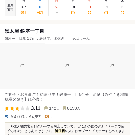
金
土
日
月
火
水
木
空席
7
8
9
10
11
12
13
8
/
情報
1
1
残
残
黒木屋 銀座一丁目
銀座一丁目駅 118m / 居酒屋、水炊き、しゃぶしゃぶ
ご宴会・お食事ご予約承り中！銀座一丁目駅1分｜名物【みやざき地頭
鶏炭火焼き】は必食！
3.11
142
8193
人
人
￥4,000～￥4,999
-
...外国人観光客も何グループも来店していて、 どこかの国のグルメページで紹
介されたこともあるそうです。
誕生日
の人にはサプライズでケーキも出てきま