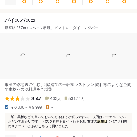
パイス バスコ
銀座駅 357m / スペイン料理、ビストロ、ダイニングバー
銀座の路地裏に佇む、3階建ての一軒家レストラン 隠れ家のような空間
で本格バスク料理をご堪能
3.47
433
53174
人
人
￥8,000～￥9,999
-
...紙、黒板などで書いておいてあるほうが頼みやすい。 次回はアラカルトでい
ただいてみたいです。 バスク料理を食べられるお店 友達の
誕生日
にバスク料理
のリクエストがありこちらに伺いました...