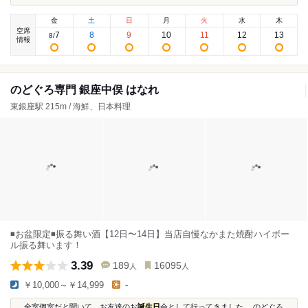
金
土
日
月
火
水
木
空席
7
8
9
10
11
12
13
8
/
情報
のどぐろ専門 銀座中俣 はなれ
東銀座駅 215m / 海鮮、日本料理
◾️お盆限定◾️振る舞い酒【12日〜14日】当店自慢なかまた焼酎ハイボー
ル振る舞います！
3.39
189
16095
人
人
￥10,000～￥14,999
-
...全室個室だと聞いて、お友達のお
誕生日
会として行ってきました。 のどぐろ