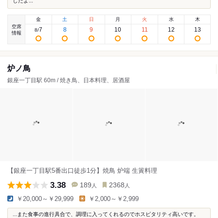
したよ...
金
土
日
月
火
水
木
空席
7
8
9
10
11
12
13
8
/
情報
炉ノ鳥
銀座一丁目駅 60m / 焼き鳥、日本料理、居酒屋
【銀座一丁目駅5番出口徒歩1分】焼鳥 炉端 生簀料理
3.38
189
2368
人
人
￥20,000～￥29,999
￥2,000～￥2,999
...また食事の進行具合で、調理に入ってくれるのでホスピタリティ高いです。