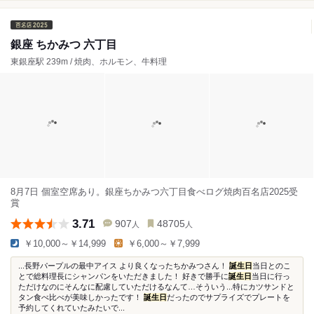
銀座 ちかみつ 六丁目
東銀座駅 239m / 焼肉、ホルモン、牛料理
8月7日 個室空席あり。銀座ちかみつ六丁目食べログ焼肉百名店2025受
賞
3.71
907
48705
人
人
￥10,000～￥14,999
￥6,000～￥7,999
...長野パープルの最中アイス より良くなったちかみつさん！
誕生日
当日とのこ
とで総料理長にシャンパンをいただきました！ 好きで勝手に
誕生日
当日に行っ
ただけなのにそんなに配慮していただけるなんて…そういう...特にカツサンドと
タン食べ比べが美味しかったです！
誕生日
だったのでサプライズでプレートを
予約してくれていたみたいで...