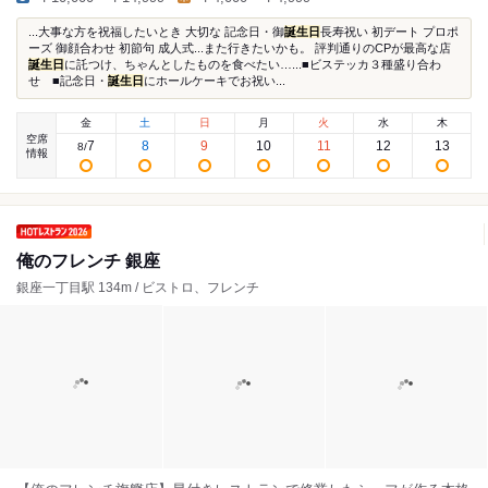
...大事な方を祝福したいとき 大切な 記念日・御
誕生日
長寿祝い 初デート プロポ
ーズ 御顔合わせ 初節句 成人式...また行きたいかも。 評判通りのCPが最高な店
誕生日
に託つけ、ちゃんとしたものを食べたい…...■ビステッカ３種盛り合わ
せ ■記念日・
誕生日
にホールケーキでお祝い...
金
土
日
月
火
水
木
空席
7
8
9
10
11
12
13
8
/
情報
俺のフレンチ 銀座
銀座一丁目駅 134m / ビストロ、フレンチ