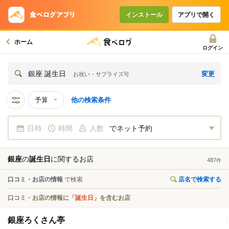
インストール
アプリで開く
ホーム
ログイン
変更
銀座 誕生日
お祝い・サプライズ可
予算
他の検索条件
日時
時間
人数
でネット予約
銀座
の
誕生日
に関する
お店
487
件
口コミ・お店の情報
で検索
店名で検索する
口コミ・お店の情報に
「誕生日」
を含むお店
銀座ろくさん亭