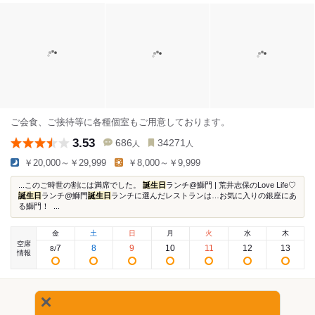
ご会食、ご接待等に各種個室もご用意しております。
3.53
686
34271
人
人
￥20,000～￥29,999
￥8,000～￥9,999
...このご時世の割には満席でした。
誕生日
ランチ@鰤門 | 荒井志保のLove Life♡
誕生日
ランチ@鰤門
誕生日
ランチに選んだレストランは…お気に入りの銀座にあ
る鰤門！ ...
金
土
日
月
火
水
木
空席
7
8
9
10
11
12
13
8
/
情報