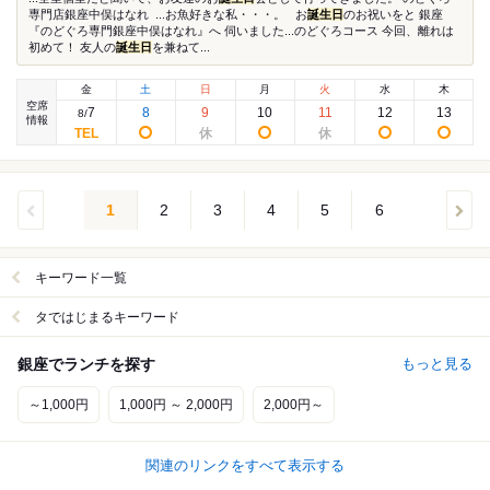
専門店銀座中俣はなれ ...お魚好きな私・・・。 お
誕生日
のお祝いをと 銀座
『のどぐろ専門銀座中俣はなれ』へ 伺いました...のどぐろコース 今回、離れは
初めて！ 友人の
誕生日
を兼ねて...
金
土
日
月
火
水
木
空席
7
8
9
10
11
12
13
8
/
情報
1
2
3
4
5
6
キーワード一覧
タではじまるキーワード
銀座でランチを探す
もっと見る
～1,000円
1,000円 ～ 2,000円
2,000円～
関連のリンクをすべて表示する