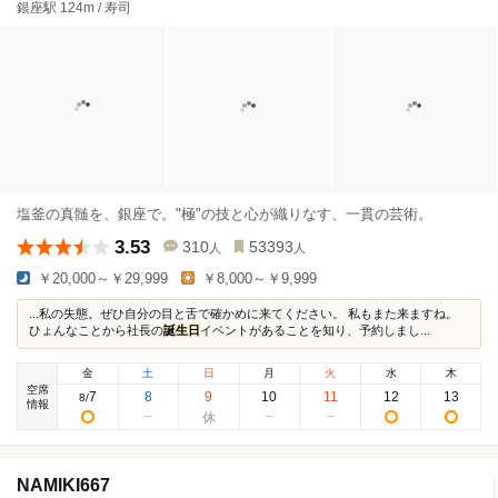
銀座駅 124m / 寿司
塩釜の真髄を、銀座で。"極"の技と心が織りなす、一貫の芸術。
3.53
310
53393
人
人
￥20,000～￥29,999
￥8,000～￥9,999
...私の失態。ぜひ自分の目と舌で確かめに来てください。 私もまた来ますね。
ひょんなことから社長の
誕生日
イベントがあることを知り、予約しまし...
金
土
日
月
火
水
木
空席
7
8
9
10
11
12
13
8
/
情報
NAMIKI667