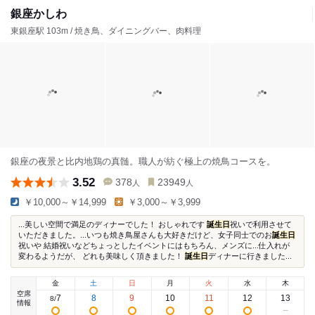
銀座かしわ
東銀座駅 103m / 焼き鳥、ダイニングバー、肉料理
銀座の夜景と比内地鶏の真髄。職人が紡ぐ極上の焼鳥コースを。
3.52
378
23949
人
人
￥10,000～￥14,999
￥3,000～￥3,999
...美しい空間で満足のディナーでした！ おしゃれです
誕生日
祝いで利用させて
いただきました。...いつも焼き鳥屋さんも大好きだけど、女子同士でのお
誕生日
祝いや 結婚祝いなどちょっとしたイベントにはもちろん、メンズに...仕入れが
変わるようだが、 どれも美味しく頂きました！
誕生日
ディナーに行きました...
金
土
日
月
火
水
木
空席
7
8
9
10
11
12
13
8
/
情報