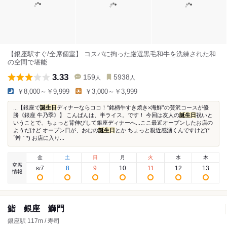
【銀座駅すぐ/全席個室】 コスパに拘った厳選黒毛和牛を洗練された和
の空間で堪能
3.33
159
5938
人
人
￥8,000～￥9,999
￥3,000～￥3,999
...【銀座で
誕生日
ディナーならココ！“銘柄牛すき焼き×海鮮”の贅沢コースが優
勝《銀座 牛乃季》】 こんばんは、半ライス。です！ 今回は友人の
誕生日
祝いと
いうことで、ちょっと背伸びして銀座ディナーへ...ここ最近オープンしたお店の
ようだけど オープン日が、おむの
誕生日
とか ちょっと親近感湧くんですけど(*
´艸｀*) お店に入り...
金
土
日
月
火
水
木
空席
7
8
9
10
11
12
13
8
/
情報
鮨 銀座 鰤門
銀座駅 117m / 寿司