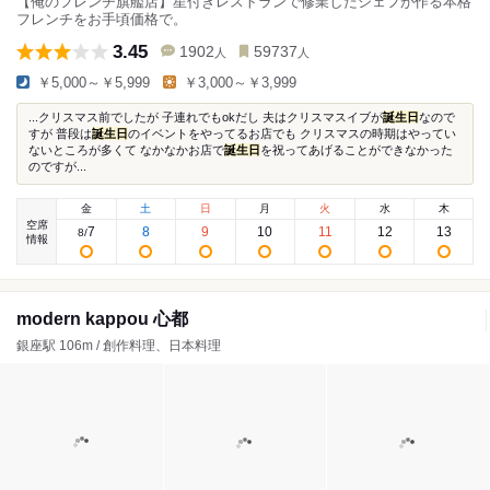
【俺のフレンチ旗艦店】星付きレストランで修業したシェフが作る本格
フレンチをお手頃価格で。
3.45
1902
59737
人
人
￥5,000～￥5,999
￥3,000～￥3,999
...クリスマス前でしたが 子連れでもokだし 夫はクリスマスイブが
誕生日
なので
すが 普段は
誕生日
のイベントをやってるお店でも クリスマスの時期はやってい
ないところが多くて なかなかお店で
誕生日
を祝ってあげることができなかった
のですが...
金
土
日
月
火
水
木
空席
7
8
9
10
11
12
13
8
/
情報
modern kappou 心都
銀座駅 106m / 創作料理、日本料理