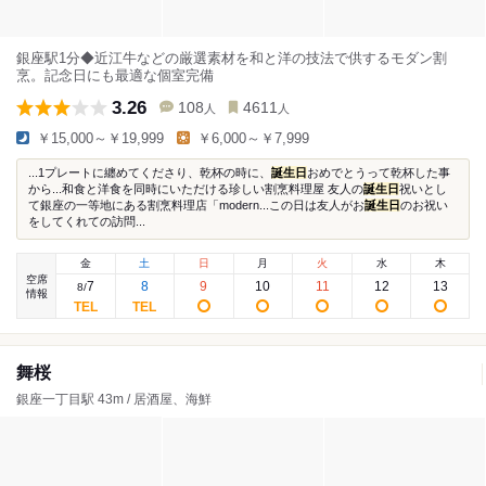
銀座駅1分◆近江牛などの厳選素材を和と洋の技法で供するモダン割
烹。記念日にも最適な個室完備
3.26
108
4611
人
人
￥15,000～￥19,999
￥6,000～￥7,999
...1プレートに纏めてくださり、乾杯の時に、
誕生日
おめでとうって乾杯した事
から...和食と洋食を同時にいただける珍しい割烹料理屋 友人の
誕生日
祝いとし
て銀座の一等地にある割烹料理店「modern...この日は友人がお
誕生日
のお祝い
をしてくれての訪問...
金
土
日
月
火
水
木
空席
7
8
9
10
11
12
13
8
/
情報
舞桜
銀座一丁目駅 43m / 居酒屋、海鮮