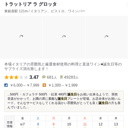
トラットリア ラ グロッタ
東銀座駅 121m / イタリアン、ビストロ、ワインバー
本場イタリアの雰囲気と厳選食材使用の料理と直送ワイン■誕生日等の
サプライズ演出致します！
3.47
681
49283
人
人
￥6,000～￥7,999
￥1,000～￥1,999
...500円 ・カフェラテ 500円 ・紅茶 480円
誕生日
をお祝い出来るようで、突然
音楽がかかって、お隣の席に素敵な
誕生日
プレートが登場。お店全体がお祝いム
ード。そんなサービスもしてくれる温かい雰囲気がとっても良く
誕生日
の方も喜
んでいました...
金
土
日
月
火
水
木
空席
7
8
9
10
11
12
13
8
/
情報