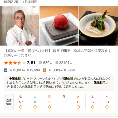
銀座駅 251m / 日本料理
【感動の一皿、悦びのひと時】 銀座で55年、道場六三郎の道場和食を
お楽しみください。
3.61
680
22101
人
人
￥15,000～￥19,999
￥5,000～￥5,999
...◆
誕生日
プレート(フルーツタルト) →今月
誕生日
で友人がお店の人に頼んでく
れました♡...大切な時にまた利用させていただきたいと思います。
誕生日
ラン
チ お父さんの誕生日ランチで事前に予約して訪問しました...
金
土
日
月
火
水
木
空席
7
8
9
10
11
12
13
8
/
情報