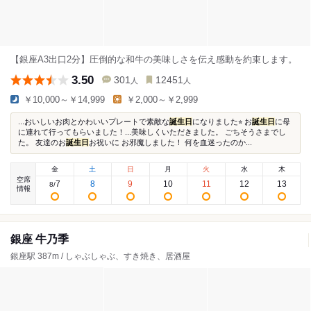
【銀座A3出口2分】圧倒的な和牛の美味しさを伝え感動を約束します。
3.50
301
12451
人
人
￥10,000～￥14,999
￥2,000～￥2,999
...おいしいお肉とかわいいプレートで素敵な
誕生日
になりました⭐︎ お
誕生日
に母
に連れて行ってもらいました！...美味しくいただきました。 ごちそうさまでし
た。 友達のお
誕生日
お祝いに お邪魔しました！ 何を血迷ったのか...
金
土
日
月
火
水
木
空席
7
8
9
10
11
12
13
8
/
情報
銀座 牛乃季
銀座駅 387m / しゃぶしゃぶ、すき焼き、居酒屋