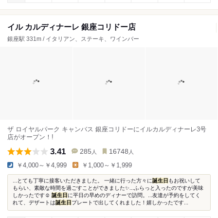
イル カルディナーレ 銀座コリドー店
銀座駅 331m / イタリアン、ステーキ、ワインバー
ザ ロイヤルパーク キャンバス 銀座コリドーにイルカルディナーレ3号
店がオープン！!
3.41
285
16748
人
人
￥4,000～￥4,999
￥1,000～￥1,999
...とても丁寧に接客いただきました。 一緒に行った方々に
誕生日
もお祝いして
もらい、素敵な時間を過ごすことができました✨...ふらっと入ったのですが美味
しかったです☺︎
誕生日
に平日の早めのディナーで訪問。...友達が予約をしてく
れて、デザートは
誕生日
プレートで出してくれました！嬉しかったです...