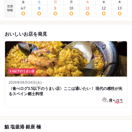
金
土
日
月
火
水
木
空席
7
8
9
10
11
12
13
8
/
情報
おいしいお店を発見
3.5以下のうまい店
2026年08月04日(火)
〈食べログ3.5以下のうまい店〉ここは通いたい！ 現代の感性が光
るスペイン郷土料理
鮨 塩釜港 銀座 極