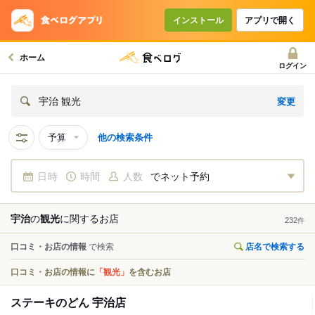
インストール
アプリで開く
ホーム
ログイン
変更
宇治 観光
予算
他の検索条件
日時
時間
人数
でネット予約
宇治
の
観光
に関する
お店
232
件
口コミ・お店の情報
で検索
店名で検索する
口コミ・お店の情報に
「観光」
を含むお店
ステーキのどん 宇治店