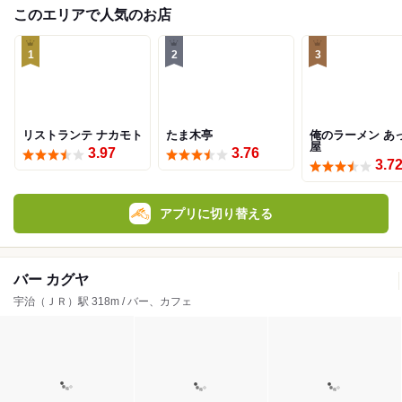
このエリアで人気のお店
1
2
3
リストランテ ナカモト
たま木亭
俺のラーメン あ
屋
3.97
3.76
3.7
アプリに切り替える
バー カグヤ
宇治（ＪＲ）駅 318m / バー、カフェ