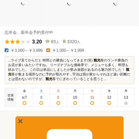
忘年会、新年会予約受付中
3.20
93
3320
人
人
￥3,000～￥3,999
￥1,000～￥1,999
...ライブ見てからだと 時間との勝負になってきます(笑)
観光
客のランチ勝負の
お店が多いみたいですね。 リーズナブルな価格帯で、メニューも多く、料理も
好みでした。 この日は単品にしましたが飲み放題があるのも魅力的でした！
観
光
客が集まる場所なのに予約が取れやす...宇治は我が家からそれほど遠い距離だ
とは思わないのですが、
観光
客でにぎわっていることを思うと...
金
土
日
月
火
水
木
空席
7
8
9
10
11
12
13
8
/
情報