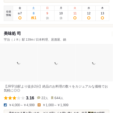
金
土
日
月
火
水
木
空席
7
8
9
10
11
12
13
8
/
情報
1
残
美味処 司
宇治（ＪＲ）駅 139m / 日本料理、居酒屋、鍋
【JR宇治駅より徒歩2分】絶品のお料理の数々をカジュアルな価格でお
気軽に◎◎
3.16
22
644
人
人
￥4,000～￥4,999
￥1,000～￥1,999