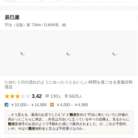
辰巳屋
宇治（京阪）駅 738m / 日本料理、鍋
たゆたう川の流れのようにゆったりとおいしい時間を過ごせる老舗京料
理店
3.42
130
5625
人
人
￥10,000～￥14,999
￥4,000～￥4,999
...そう思える、最高のお店でした\( ˆoˆ )/
観光
客向け 宇治に来たついでに評価の
高かったこちらに来訪。...外見は川沿いに立っている中々の店構え。見るからに
観光
客相手のお店のようで手馴れた感じで案内されました。が...これが予想外。
いや、やはり
観光
地料金と言えば予想通りなのか...