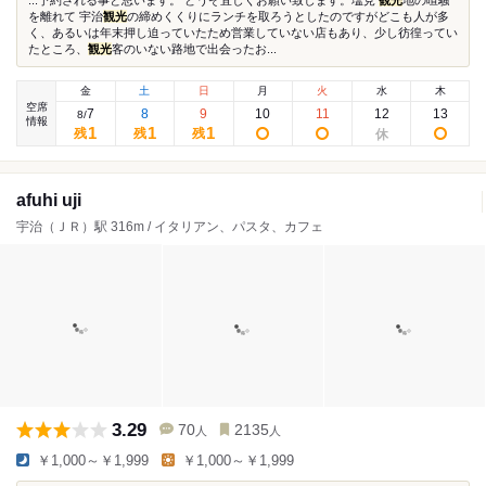
...予約される事と思います。 どうぞ宜しくお願い致します。塩見
観光
地の喧騒
を離れて 宇治
観光
の締めくくりにランチを取ろうとしたのですがどこも人が多
く、あるいは年末押し迫っていたため営業していない店もあり、少し彷徨ってい
たところ、
観光
客のいない路地で出会ったお...
金
土
日
月
火
水
木
空席
7
8
9
10
11
12
13
8
/
情報
1
1
1
残
残
残
afuhi uji
宇治（ＪＲ）駅 316m / イタリアン、パスタ、カフェ
3.29
70
2135
人
人
￥1,000～￥1,999
￥1,000～￥1,999