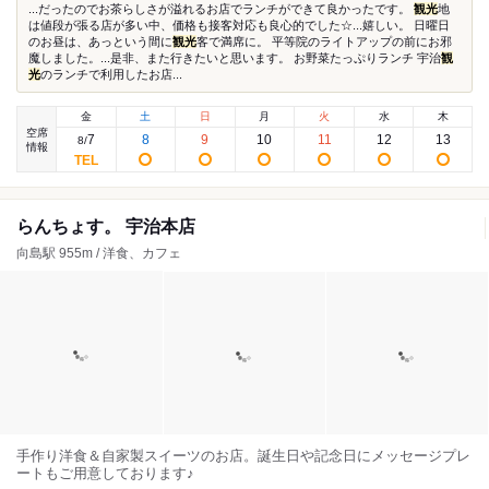
...だったのでお茶らしさが溢れるお店でランチができて良かったです。
観光
地
は値段が張る店が多い中、価格も接客対応も良心的でした☆...嬉しい。 日曜日
のお昼は、あっという間に
観光
客で満席に。 平等院のライトアップの前にお邪
魔しました。...是非、また行きたいと思います。 お野菜たっぷりランチ 宇治
観
光
のランチで利用したお店...
金
土
日
月
火
水
木
空席
7
8
9
10
11
12
13
8
/
情報
らんちょす。 宇治本店
向島駅 955m / 洋食、カフェ
手作り洋食＆自家製スイーツのお店。誕生日や記念日にメッセージプレ
ートもご用意しております♪