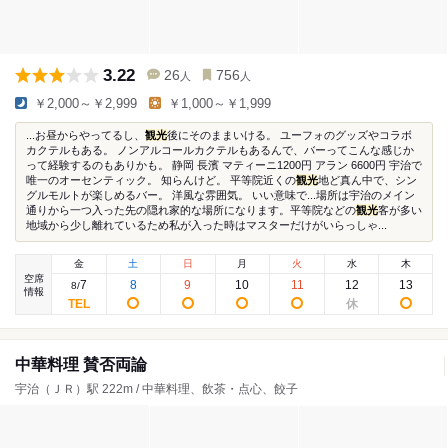
3.22
26
756
人
人
￥2,000～￥2,999
￥1,000～￥1,999
...お昼からやってるし、
観光
後にそのままいける。 ユーフォのグッズやコラボ
カクテルもある。 ノンアルコールカクテルもあるんで、バーってこんな感じか
って経験するのもありかも。 静岡 長濱 マティーニ1200円 アラン 6600円 宇治で
唯一のオーセンティック。 知らんけど。 平等院近くの
観光
地ど真ん中で、シン
グルモルトが楽しめるバー。 洋風な雰囲気。 いい意味で...場所は宇治のメイン
通りから一つ入った先の隠れ家的な場所になります。平等院などの
観光
客が多い
地域から少し離れているため私が入った時はマスターだけがいらっしゃ...
金
土
日
月
火
水
木
空席
7
8
9
10
11
12
13
8
/
情報
中華料理 賛否両論
宇治（ＪＲ）駅 222m / 中華料理、飲茶・点心、餃子