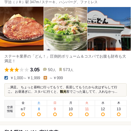
宇治（ＪＲ）駅 347m / ステーキ、ハンバーグ、ファミレス
ステーキ業界の「どん！」圧倒的ボリューム＆コスパでお腹も財布も大
満足！
3.05
50
573
人
人
￥1,000～￥1,999
～￥999
...満足。 ちょっと昼時に行ってもうて、長居してもうたから次はずらして行
こ。 お昼過ぎに、スタバに行くと、
観光
客でごった返してて、入れなかっ...
金
土
日
月
火
水
木
空席
7
8
9
10
11
12
13
8
/
情報