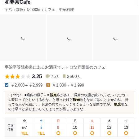
和夢茶Cafe
宇治（京阪）駅 383m / カフェ、中華料理
宇治平等院参道にあるお洒落でレトロな雰囲気のカフェ
3.25
75
2660
人
人
￥2,000～￥2,999
￥1,000～￥1,999
...( ^o^)ﾉ ■店内の様子～!!
観光
客が多く、満席の状態が続いていた～!!(^_^;)...
１時回ってたしいけるかな、と思ったけど
観光
地をなめてはいけませんね。 待
ってる人が何組か。...お酒の席でもしっくりくるような空間ですが、
観光
地な
ので早々と店じまいしてしまうのが惜しいような...
金
土
日
月
火
水
木
空席
7
8
9
10
11
12
13
8
/
情報