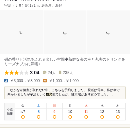
宇治（ＪＲ）駅 171m / 居酒屋、海鮮
磯の香りと活気あふれる楽しい空間◆新鮮な海の幸と充実のドリンクを
リーズナブルに満喫♪
3.04
24
235
人
人
￥3,000～￥3,999
￥1,000～￥1,999
...なかなか個室が取れない中、こちらを予約しました。 親戚は電車、私は車で
向かいましたが宇治という
観光
地でしたが、駐車場があり安心でした。 ...
金
土
日
月
火
水
木
空席
7
8
9
10
11
12
13
8
/
情報