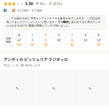
3.30
84
1619
人
人
-
￥2,000～￥2,999
...」でも紹介された 手作りシフォンケーキも販売されていますが、この日は完
売してましたリベンジしたいと思います！ 宇治
観光
とあわせて立ち寄るランチ
にもおすすめです 職場の同期とランチで伺いました...
金
土
日
月
火
水
木
空席
7
8
9
10
11
12
13
8
/
情報
アンティカ ピッツェリア ラジネッロ
宇治（ＪＲ）駅 367m / ピザ