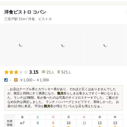
洋食ビストロ コパン
三室戸駅 51m / 洋食、ビストロ
3.15
21
521
人
人
-
￥1,000～￥1,999
...お店はテーブル席とカウンター席があり、それほど広くはありませんでした
が、開店と同時にすぐ満席になり、
観光
客らしきお客さんですぐ一杯になりまし
た。ランチは3種類。私が食べたのは写真のサイコロステーキでした。ご飯が少
なめ以外は満足しました。 ランチ ハンバーグとエビフライ。美味しかった。 お
昼の12:30に来店。 宇治も
観光
客が増えていろんな店も増えたなぁ...
金
土
日
月
火
水
木
空席
7
8
9
10
11
12
13
8
/
情報