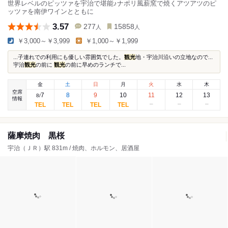
世界レベルのピッツァを宇治で堪能♪ナポリ風薪窯で焼くアツアツのピ
ッツァを南伊ワインとともに
3.57
277
15858
人
人
￥3,000～￥3,999
￥1,000～￥1,999
...子連れでの利用にも優しい雰囲気でした。
観光
地・宇治川沿いの立地なので...
宇治
観光
の前に
観光
の前に早めのランチで...
金
土
日
月
火
水
木
空席
7
8
9
10
11
12
13
8
/
情報
薩摩焼肉 黒桜
宇治（ＪＲ）駅 831m / 焼肉、ホルモン、居酒屋