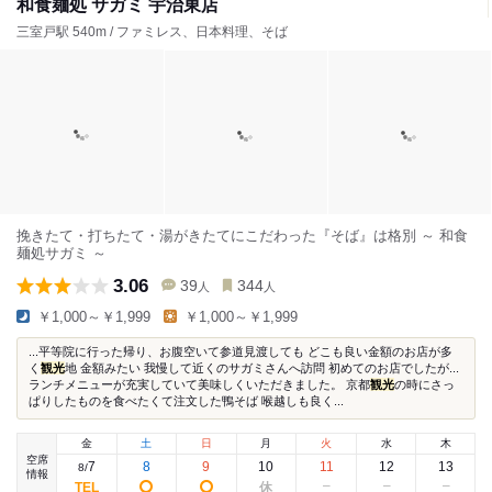
和食麺処 サガミ 宇治東店
三室戸駅 540m / ファミレス、日本料理、そば
挽きたて・打ちたて・湯がきたてにこだわった『そば』は格別 ～ 和食
麺処サガミ ～
3.06
39
344
人
人
￥1,000～￥1,999
￥1,000～￥1,999
...平等院に行った帰り、お腹空いて参道見渡しても どこも良い金額のお店が多
く
観光
地 金額みたい 我慢して近くのサガミさんへ訪問 初めてのお店でしたが...
ランチメニューが充実していて美味しくいただきました。 京都
観光
の時にさっ
ぱりしたものを食べたくて注文した鴨そば 喉越しも良く...
金
土
日
月
火
水
木
空席
7
8
9
10
11
12
13
8
/
情報