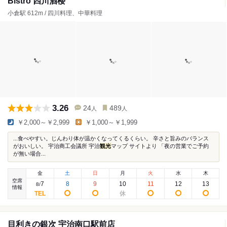
Bistro 四川酒楼
小倉駅 612m / 四川料理、中華料理
3.26
24
489
人
人
￥2,000～￥2,999
￥1,000～￥1,999
...食べやすい。じんわり体が温かくなってくるくらい。 辛さと旨みのバランス
がおいしい。 宇治商工会議所 宇治
観光
マップ サイトより 「夜の営業でご予約
が無い場合...
金
土
日
月
火
水
木
空席
7
8
9
10
11
12
13
8
/
情報
目利きの銀次 宇治南口駅前店