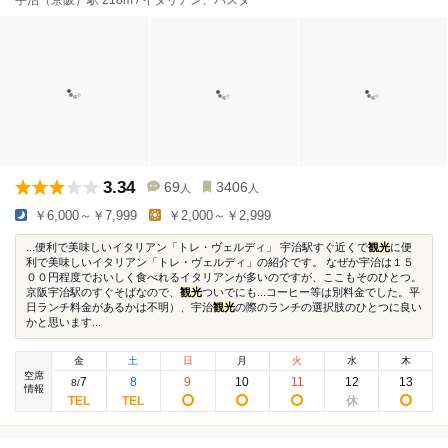
宇治（京阪）駅 218m / イタリアン、パスタ
3.34
69
3406
人
人
￥6,000～￥7,999
￥2,000～￥2,999
...便利で美味しいイタリアン「トレ・ヴェルディ」 宇治駅すぐ近くで
観光
に便
利で美味しいイタリアン「トレ・ヴェルディ」の紹介です。 なぜか宇治は１５
００円程度でおいしく食べれるイタリアンが多いのですが、ここもそのひとつ。
京阪宇治駅のすぐそばなので、
観光
ついでにも...コーヒー等は別料金でした。平
日ランチ料金があるかは不明）、宇治
観光
の際のランチの選択肢のひとつに良い
かと思います...
金
土
日
月
火
水
木
空席
7
8
9
10
11
12
13
8
/
情報