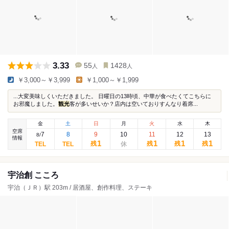
3.33
55
1428
人
人
￥3,000～￥3,999
￥1,000～￥1,999
...大変美味しくいただきました。 日曜日の13時頃、中華が食べたくてこちらに
お邪魔しました。
観光
客が多いせいか？店内は空いておりすんなり着席...
金
土
日
月
火
水
木
空席
7
8
9
10
11
12
13
8
/
情報
1
1
1
1
残
残
残
残
宇治創 こころ
宇治（ＪＲ）駅 203m / 居酒屋、創作料理、ステーキ