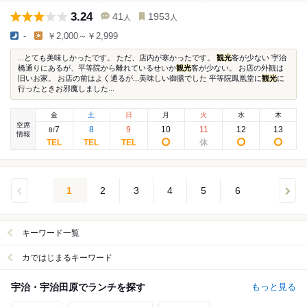
3.24
41
1953
人
人
-
￥2,000～￥2,999
...とても美味しかったです。 ただ、店内が寒かったです。
観光
客が少ない 宇治
橋通りにあるが、平等院から離れているせいか
観光
客が少ない。 お店の外観は
旧いお家。 お店の前はよく通るが...美味しい御膳でした 平等院鳳凰堂に
観光
に
行ったときお邪魔しました...
金
土
日
月
火
水
木
空席
7
8
9
10
11
12
13
8
/
情報
1
2
3
4
5
6
キーワード一覧
カではじまるキーワード
宇治・宇治田原でランチを探す
もっと見る