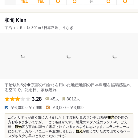
和旬 Kien
宇治（ＪＲ）駅 301m / 日本料理、うなぎ
宇治駅約5分◆京都の旬食材を用いた地産地消の日本料理を臨場感溢れ
る空間で。記念日、家族連れ
3.28
45
3012
人
人
￥6,000～￥7,999
￥3,000～￥3,999
...クオリティが高く気に入りました！ 丁度良い量のランチ 場所柄
観光
の外国の
方お客さま多いですが、...とても静かです。 地元のマダム達のランチや、ご夫
婦、
観光
客も事前に調べて来店されている方のように思います。...ランチコース
に少しアラカルトメニューを追加しました。
観光
が控えていたので出てくるペー
スがもう少し早いと良かったのですが...