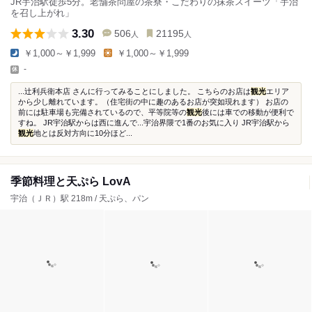
JR宇治駅徒歩5分。老舗茶問屋の茶寮・こだわりの抹茶スイーツ「宇治
を召し上がれ」
3.30
506
21195
人
人
￥1,000～￥1,999
￥1,000～￥1,999
-
...辻利兵衛本店 さんに行ってみることにしました。 こちらのお店は
観光
エリア
から少し離れています。（住宅街の中に趣のあるお店が突如現れます） お店の
前には駐車場も完備されているので、平等院等の
観光
後には車での移動が便利で
すね。 JR宇治駅からは西に進んで...宇治界隈で1番のお気に入り JR宇治駅から
観光
地とは反対方向に10分ほど...
季節料理と天ぷら LovA
宇治（ＪＲ）駅 218m / 天ぷら、パン