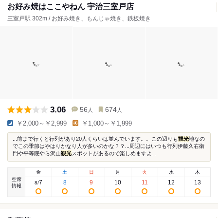
お好み焼はここやねん 宇治三室戸店
三室戸駅 302m / お好み焼き、もんじゃ焼き、鉄板焼き
3.06
56
674
人
人
￥2,000～￥2,999
￥1,000～￥1,999
...前まで行くと行列があり20人くらいは並んでいます。。この辺りも
観光
地なの
でこの季節はやはりかなり人が多いのかな？？...周辺にはいつも行列伊藤久右衛
門や平等院やら沢山
観光
スポットがあるので楽しめますよ...
金
土
日
月
火
水
木
空席
7
8
9
10
11
12
13
8
/
情報