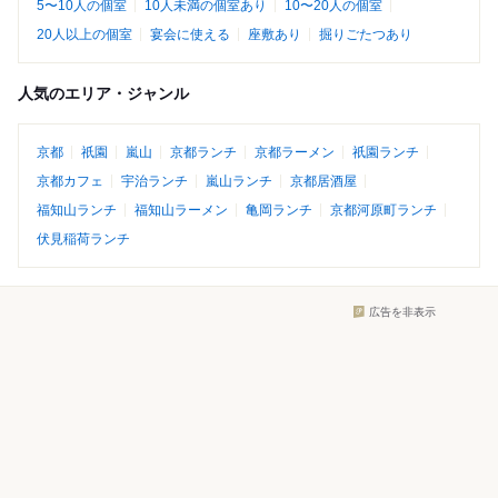
5〜10人の個室
10人未満の個室あり
10〜20人の個室
20人以上の個室
宴会に使える
座敷あり
掘りごたつあり
人気のエリア・ジャンル
京都
祇園
嵐山
京都ランチ
京都ラーメン
祇園ランチ
京都カフェ
宇治ランチ
嵐山ランチ
京都居酒屋
福知山ランチ
福知山ラーメン
亀岡ランチ
京都河原町ランチ
伏見稲荷ランチ
広告を非表示