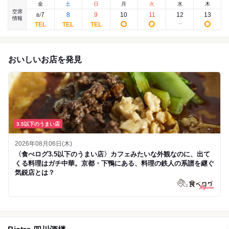
金
土
日
月
火
水
木
空席
7
8
9
10
11
12
13
8
/
情報
おいしいお店を発見
3.5以下のうまい店
2026年08月06日(木)
〈食べログ3.5以下のうまい店〉カフェみたいな外観なのに、出て
くる料理はガチ中華。京都・下鴨にある、料理の鉄人の系譜を継ぐ
気鋭店とは？