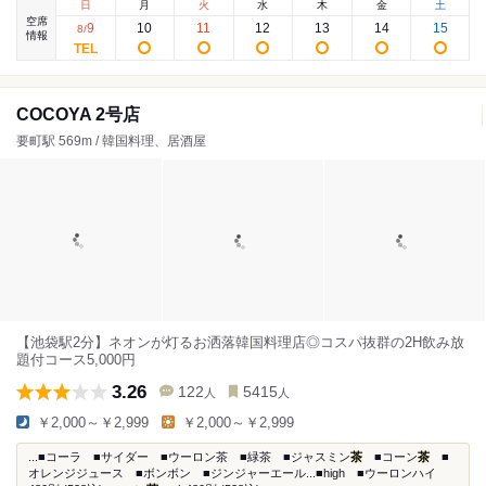
日
月
火
水
木
金
土
空席
9
10
11
12
13
14
15
8
/
情報
COCOYA 2号店
要町駅 569m / 韓国料理、居酒屋
【池袋駅2分】ネオンが灯るお洒落韓国料理店◎コスパ抜群の2H飲み放
題付コース5,000円
3.26
122
5415
人
人
￥2,000～￥2,999
￥2,000～￥2,999
...■コーラ ■サイダー ■ウーロン茶 ■緑茶 ■ジャスミン
茶
■コーン
茶
■
オレンジジュース ■ボンボン ■ジンジャーエール...■high ■ウーロンハイ