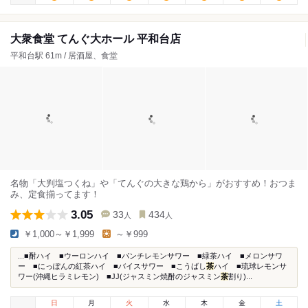
大衆食堂 てんぐ大ホール 平和台店
平和台駅 61m / 居酒屋、食堂
名物「大判塩つくね」や「てんぐの大きな鶏から」がおすすめ！おつま
み、定食揃ってます！
3.05
33
434
人
人
￥1,000～￥1,999
～￥999
...■酎ハイ ■ウーロンハイ ■パンチレモンサワー ■緑茶ハイ ■メロンサワ
ー ■にっぽんの紅茶ハイ ■バイスサワー ■こうばし
茶
ハイ ■琉球レモンサ
ワー(沖縄ヒラミレモン) ■JJ(ジャスミン焼酎のジャスミン
茶
割り)...
日
月
火
水
木
金
土