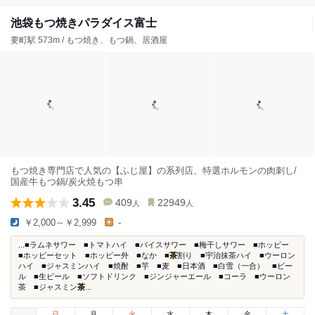
池袋もつ焼きパラダイス富士
要町駅 573m / もつ焼き、もつ鍋、居酒屋
もつ焼き専門店で人気の【ふじ屋】の系列店、特選ホルモンの肉刺し/
国産牛もつ鍋/炭火焼もつ串
3.45
409
22949
人
人
￥2,000～￥2,999
-
...■ラムネサワー ■トマトハイ ■バイスサワー ■梅干しサワー ■ホッピー
■ホッピーセット ■ホッピー外 ■なか ■
茶
割り ■宇治抹茶ハイ ■ウーロン
ハイ ■ジャスミンハイ ■焼酎 ■芋 ■麦 ■日本酒 ■白雪（一合） ■ビー
ル ■生ビール ■ソフトドリンク ■ジンジャーエール ■コーラ ■ウーロン
茶 ■ジャスミン
茶
...
日
月
火
水
木
金
土