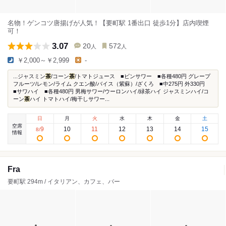
名物！ゲンコツ唐揚げが人気！【要町駅 1番出口 徒歩1分】店内喫煙
可！
3.07
20
572
人
人
￥2,000～￥2,999
-
...ジャスミン
茶
/コーン
茶
/トマトジュース ■ビンサワー ■各種480円 グレープ
フルーツ/レモン/ライム クエン酸/バイス（紫蘇）/ざくろ ■中275円 外330円
■サワハイ ■各種480円 男梅サワー/ウーロンハイ/緑茶ハイ ジャスミンハイ/コ
ーン
茶
ハイ トマトハイ/梅干しサワー...
日
月
火
水
木
金
土
空席
9
10
11
12
13
14
15
8
/
情報
Fra
要町駅 294m / イタリアン、カフェ、バー