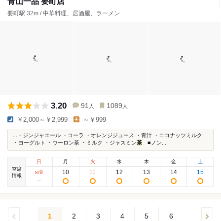
青山一品 要町店
要町駅 32m / 中華料理、居酒屋、ラーメン
3.20
91
1089
人
人
￥2,000～￥2,999
～￥999
...・ジンジャエール ・コーラ ・オレンジジュース ・青汁 ・ココナッツミルク
・ヨーグルト ・ウーロン茶 ・ミルク ・ジャスミン
茶
■ノン...
日
月
火
水
木
金
土
空席
9
10
11
12
13
14
15
8
/
情報
1
2
3
4
5
6