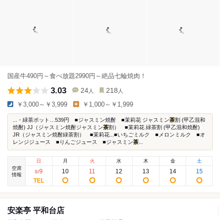
国産牛490円～食べ放題2990円～絶品七輪焼肉！
3.03
24
218
人
人
￥3,000～￥3,999
￥1,000～￥1,999
...・緑茶ポット…539円 ■ジャスミン焼酎 ■茉莉花 ジャスミン
茶
割 (甲乙混和
焼酎) JJ（ジャスミン焼酎ジャスミン
茶
割） ■茉莉花 緑茶割 (甲乙混和焼酎)
JR（ジャスミン焼酎緑茶割） ■茉莉花...■いちごミルク ■メロンミルク ■オ
レンジジュース ■りんごジュース ■ジャスミン
茶
...
日
月
火
水
木
金
土
空席
9
10
11
12
13
14
15
8
/
情報
安楽亭 平和台店