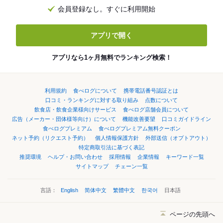
会員登録なし。すぐに利用開始
アプリで開く
アプリなら1ヶ月無料でランキング検索！
利用規約
食べログについて
携帯電話番号認証とは
口コミ・ランキングに対する取り組み
点数について
飲食店・飲食企業様向けサービス
食べログ店舗会員について
広告（メーカー・団体様等向け）について
機能改善要望
口コミガイドライン
食べログプレミアム
食べログプレミアム無料クーポン
ネット予約（リクエスト予約）
個人情報保護方針
外部送信（オプトアウト）
特定商取引法に基づく表記
推奨環境
ヘルプ・お問い合わせ
採用情報
企業情報
キーワード一覧
サイトマップ
チェーン一覧
言語：
English
简体中文
繁體中文
한국어
日本語
ページの先頭へ