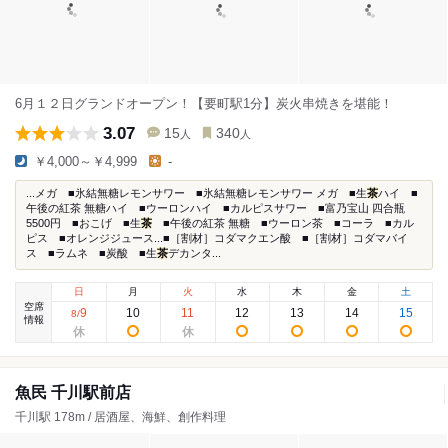
6月１２日グランドオープン！【要町駅1分】炭火串焼きを堪能！
3.07
15
340
人
人
￥4,000～￥4,999
-
...メガ ■氷結無糖レモンサワー ■氷結無糖レモンサワー メガ ■生
茶
ハイ ■
午後の紅茶 無糖ハイ ■ウーロンハイ ■カルピスサワー ■富乃宝山 四合瓶
5500円 ■おこげ ■生
茶
■午後の紅茶 無糖 ■ウーロン茶 ■コーラ ■カル
ピス ■オレンジジュース...■［割材］コダマクエン酸 ■［割材］コダマバイ
ス ■ラムネ ■炭酸 ■生
茶
デカンタ...
日
月
火
水
木
金
土
空席
9
10
11
12
13
14
15
8
/
情報
魚民 千川駅前店
千川駅 178m / 居酒屋、海鮮、創作料理