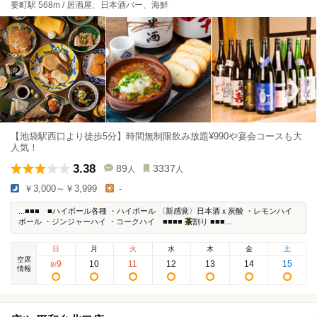
要町駅 568m / 居酒屋、日本酒バー、海鮮
【池袋駅西口より徒歩5分】時間無制限飲み放題¥990や宴会コースも大
人気！
3.38
89
3337
人
人
￥3,000～￥3,999
-
...■■■ ■ハイボール各種 ・ハイボール 〈新感覚〉日本酒ｘ炭酸 ・レモンハイ
ボール ・ジンジャーハイ ・コークハイ ■■■■
茶
割り ■■■...
日
月
火
水
木
金
土
空席
9
10
11
12
13
14
15
8
/
情報