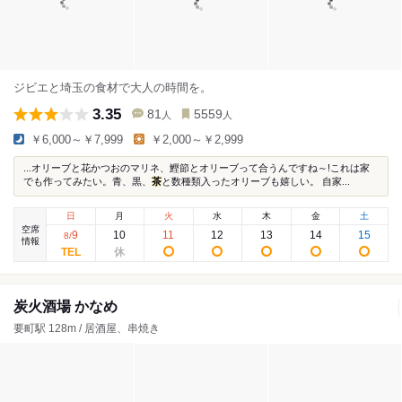
ジビエと埼玉の食材で大人の時間を。
3.35
81
5559
人
人
￥6,000～￥7,999
￥2,000～￥2,999
...オリーブと花かつおのマリネ、鰹節とオリーブって合うんですね～!これは家
でも作ってみたい。青、黒、
茶
と数種類入ったオリーブも嬉しい。 自家...
日
月
火
水
木
金
土
空席
9
10
11
12
13
14
15
8
/
情報
炭火酒場 かなめ
要町駅 128m / 居酒屋、串焼き