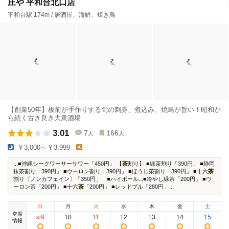
庄や 平和台北口店
平和台駅 174m / 居酒屋、海鮮、焼き鳥
【創業50年】板前が手作りする旬の刺身、煮込み、焼鳥が旨い！昭和か
ら続く古き良き大衆酒場
3.01
7
166
人
人
￥3,000～￥3,999
-
...■沖縄シークワーサーサワー「450円」 【
茶
割り】 ■緑茶割り「390円」 ■静岡
抹茶割り「390円」 ■ウーロン割り「390円」 ■ほうじ茶割り「390円」 ■十六
茶
割り〔ノンカフェイン〕「350円」 ■ハイボール...■冷やし緑茶「200円」 ■ウ
ーロン茶「200円」 ■十六
茶
「200円」 ■レッドブル「280円」...
日
月
火
水
木
金
土
空席
9
10
11
12
13
14
15
8
/
情報