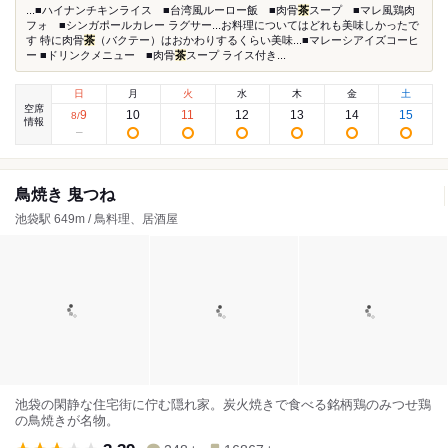
...■ハイナンチキンライス ■台湾風ルーロー飯 ■肉骨
茶
スープ ■マレ風鶏肉
フォ ■シンガポールカレー ラグサー...お料理についてはどれも美味しかったで
す 特に肉骨
茶
（バクテー）はおかわりするくらい美味...■マレーシアイズコーヒ
ー ■ドリンクメニュー ■肉骨
茶
スープ ライス付き...
日
月
火
水
木
金
土
空席
9
10
11
12
13
14
15
8
/
情報
鳥焼き 鬼つね
池袋駅 649m / 鳥料理、居酒屋
池袋の閑静な住宅街に佇む隠れ家。炭火焼きで食べる銘柄鶏のみつせ鶏
の鳥焼きが名物。