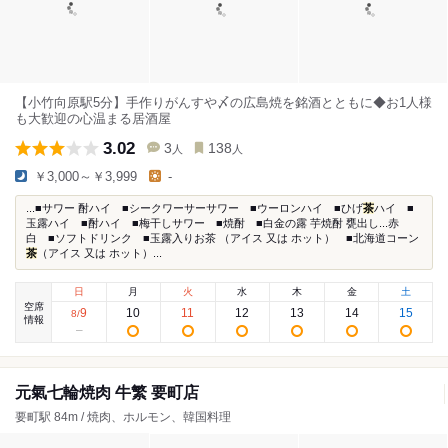
【小竹向原駅5分】手作りがんすや〆の広島焼を銘酒とともに◆お1人様
も大歓迎の心温まる居酒屋
3.02
3
138
人
人
￥3,000～￥3,999
-
...■サワー 酎ハイ ■シークワーサーサワー ■ウーロンハイ ■ひげ
茶
ハイ ■
玉露ハイ ■酎ハイ ■梅干しサワー ■焼酎 ■白金の露 芋焼酎 甕出し...赤
白 ■ソフトドリンク ■玉露入りお茶 （アイス 又は ホット） ■北海道コーン
茶
（アイス 又は ホット）...
日
月
火
水
木
金
土
空席
9
10
11
12
13
14
15
8
/
情報
元氣七輪焼肉 牛繁 要町店
要町駅 84m / 焼肉、ホルモン、韓国料理