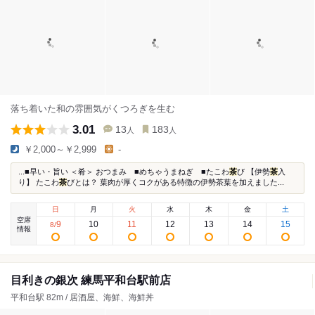
落ち着いた和の雰囲気がくつろぎを生む
3.01
13
183
人
人
￥2,000～￥2,999
-
...■早い・旨い ＜肴＞ おつまみ ■めちゃうまねぎ ■たこわ
茶
び 【伊勢
茶
入
り】 たこわ
茶
びとは？ 葉肉が厚くコクがある特徴の伊勢茶葉を加えました...
日
月
火
水
木
金
土
空席
9
10
11
12
13
14
15
8
/
情報
目利きの銀次 練馬平和台駅前店
平和台駅 82m / 居酒屋、海鮮、海鮮丼