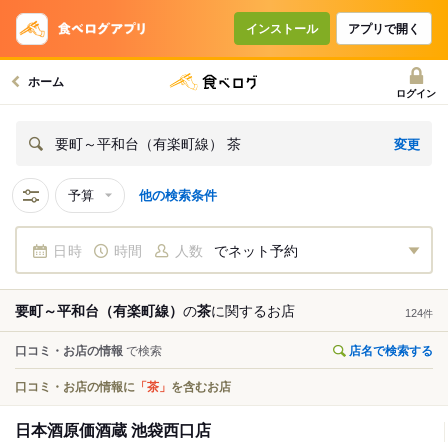
インストール
アプリで開く
ホーム
ログイン
変更
要町～平和台（有楽町線） 茶
予算
他の検索条件
日時
時間
人数
でネット予約
要町～平和台（有楽町線）
の
茶
に関する
お店
124
件
口コミ・お店の情報
で検索
店名で検索する
口コミ・お店の情報に
「茶」
を含むお店
日本酒原価酒蔵 池袋西口店