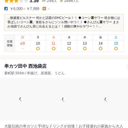
3.39
248
16867
人
人
￥6,000～￥7,999
-
...無濾過ピルスナー 何かと話題のDHCビール！！ ◆コーン
茶
サワー 焼き物には
香ばしいコーン
茶
。食欲をさらにソソル憎いやつ！！ ◆さんぴん
茶
サワー まさ
か池袋でさんぴん茶に出会えるとは！！感動の爽やかサワー！！...
日
月
火
水
木
金
土
空席
9
10
11
12
13
14
15
8
/
情報
串カツ田中 西池袋店
要町駅 564m / 串揚げ、居酒屋、うどん
大阪伝統の串カツと手頃なドリンクが自慢！お子様連れの家族から大人