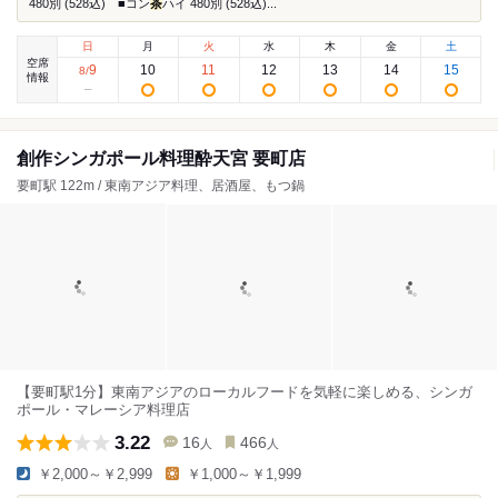
480別 (528込) ■コン
茶
ハイ 480別 (528込)...
日
月
火
水
木
金
土
空席
9
10
11
12
13
14
15
8
/
情報
創作シンガポール料理酔天宮 要町店
要町駅 122m / 東南アジア料理、居酒屋、もつ鍋
【要町駅1分】東南アジアのローカルフードを気軽に楽しめる、シンガ
ポール・マレーシア料理店
3.22
16
466
人
人
￥2,000～￥2,999
￥1,000～￥1,999