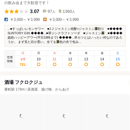
の飲み会まで大歓迎です！
3.07
97
1360
人
人
￥3,000～￥3,999
￥3,000～￥3,999
...■すっぱいレモンサワー ■J.J ジャスミン焼酎×ジャスミン
茶
割り ■◆◆◆◆
SUNTORY GIN ◆◆◆◆...■翠ジンクラフトソーダ ■ジャスミン
茶
■◆◆◆◆
超絶ハッピーアワー(平日18時まで) ◆◆◆◆...串カツとはいったい何なのであろ
うか。 まず見た目が悪い。全てを
茶
色の衣で包み...
日
月
火
水
木
金
土
空席
9
10
11
12
13
14
15
8
/
情報
酒場 フクロクジュ
要町駅 178m / 居酒屋、揚げ物、からあげ