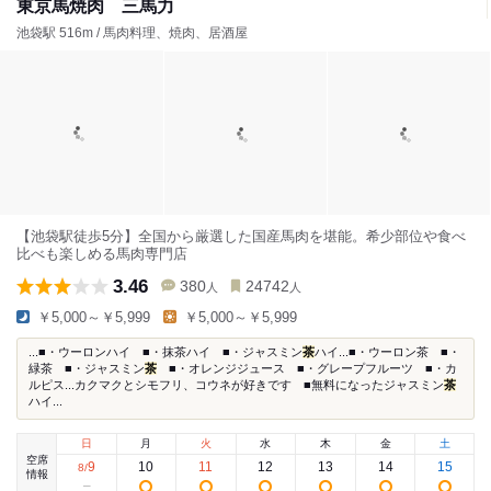
東京馬焼肉 三馬力
池袋駅 516m / 馬肉料理、焼肉、居酒屋
【池袋駅徒歩5分】全国から厳選した国産馬肉を堪能。希少部位や食べ
比べも楽しめる馬肉専門店
3.46
380
24742
人
人
￥5,000～￥5,999
￥5,000～￥5,999
...■・ウーロンハイ ■・抹茶ハイ ■・ジャスミン
茶
ハイ...■・ウーロン茶 ■・
緑茶 ■・ジャスミン
茶
■・オレンジジュース ■・グレープフルーツ ■・カ
ルピス...カクマクとシモフリ、コウネが好きです ■無料になったジャスミン
茶
ハイ...
日
月
火
水
木
金
土
空席
9
10
11
12
13
14
15
8
/
情報