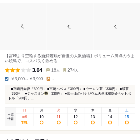
【宮崎より空輸する新鮮若鶏が自慢の大衆酒場】ボリューム満点のうま
い焼鳥で、コスパ良く飲める
3.04
18
274
人
人
￥3,000～￥3,999
-
...■宮崎日向夏「390円」 ■宮崎ヘベス「390円」 ■ウーロン茶「330円」 ■緑茶
「330円」 ■ジャスミン
茶
「330円」 ■富士山のバナジウム天然水600㎖ペットボ
トル「200円」...
日
月
火
水
木
金
土
空席
9
10
11
12
13
14
15
8
/
情報