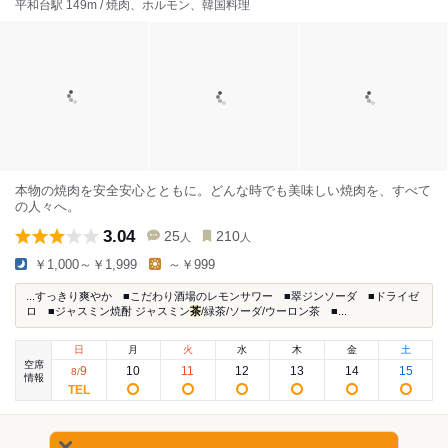
平和台駅 149m / 焼肉、ホルモン、韓国料理
本物の焼肉を安全安心とともに。どんな時でも美味しい焼肉を、すべて
の人々へ。
3.04
25
210
人
人
￥1,000～￥1,999
～￥999
...すっきり爽やか ■こだわり酒場のレモンサワー ■翠ジンソーダ ■ドライゼ
ロ ■ジャスミン焼酎 ジャスミン
茶
/緑茶/ソーダ/ウーロン茶 ■...
日
月
火
水
木
金
土
空席
9
10
11
12
13
14
15
8
/
情報