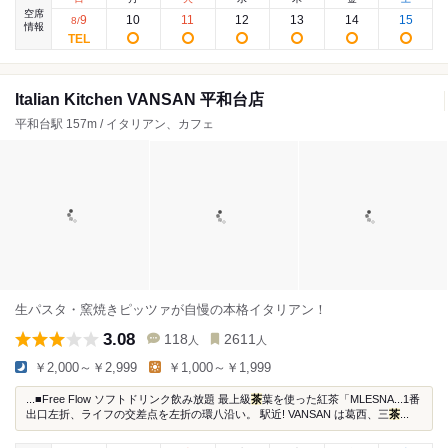
空席
9
10
11
12
13
14
15
8
/
情報
Italian Kitchen VANSAN 平和台店
平和台駅 157m / イタリアン、カフェ
生パスタ・窯焼きピッツァが自慢の本格イタリアン！
3.08
118
2611
人
人
￥2,000～￥2,999
￥1,000～￥1,999
...■Free Flow ソフトドリンク飲み放題 最上級
茶
葉を使った紅茶「MLESNA...1番
出口左折、ライフの交差点を左折の環八沿い。 駅近! VANSAN は葛西、三
茶
...