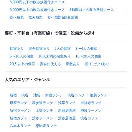
5,000円以下の飲み放題付きコース
5,000円以上の飲み放題付きコース
3時間以上の飲み放題コース
食べ放題
飲み放題
食べ放題&飲み放題
要町～平和台（有楽町線）で個室・設備から探す
個室あり
完全個室あり
2人の個室
3〜4人の個室
5〜10人の個室
10人未満の個室あり
10〜20人の個室
20人以上の個室
宴会に使える
座敷あり
掘りごたつあり
人気のエリア・ジャンル
新宿
渋谷
池袋
新宿ランチ
渋谷ランチ
池袋ランチ
銀座ランチ
表参道ランチ
浅草ランチ
吉祥寺ランチ
新宿ラーメン
上野ランチ
新宿居酒屋
池袋ラーメン
新宿カフェ
渋谷ラーメン
渋谷居酒屋
渋谷カフェ
六本木ランチ
恵比寿ランチ