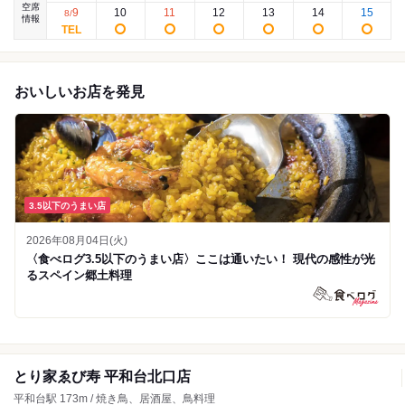
空席
9
10
11
12
13
14
15
8
/
情報
おいしいお店を発見
3.5以下のうまい店
2026年08月04日(火)
〈食べログ3.5以下のうまい店〉ここは通いたい！ 現代の感性が光
るスペイン郷土料理
とり家ゑび寿 平和台北口店
平和台駅 173m / 焼き鳥、居酒屋、鳥料理