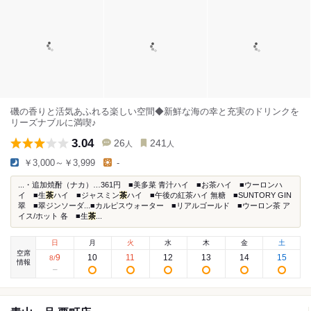
磯の香りと活気あふれる楽しい空間◆新鮮な海の幸と充実のドリンクを
リーズナブルに満喫♪
3.04
26
241
人
人
￥3,000～￥3,999
-
...・追加焼酎（ナカ）…361円 ■美多菜 青汁ハイ ■お茶ハイ ■ウーロンハ
イ ■生
茶
ハイ ■ジャスミン
茶
ハイ ■午後の紅茶ハイ 無糖 ■SUNTORY GIN
翠 ■翠ジンソーダ...■カルピスウォーター ■リアルゴールド ■ウーロン茶 ア
イス/ホット 各 ■生
茶
...
日
月
火
水
木
金
土
空席
9
10
11
12
13
14
15
8
/
情報