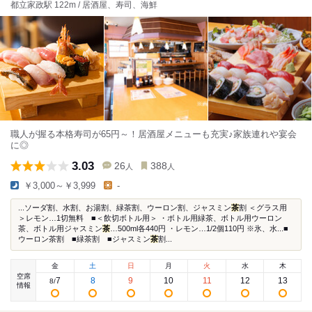
都立家政駅 122m / 居酒屋、寿司、海鮮
職人が握る本格寿司が65円～！居酒屋メニューも充実♪家族連れや宴会
に◎
3.03
26
388
人
人
￥3,000～￥3,999
-
...ソーダ割、水割、お湯割、緑茶割、ウーロン割、ジャスミン
茶
割 ＜グラス用
＞レモン…1切無料 ■＜飲切ボトル用＞ ・ボトル用緑茶、ボトル用ウーロン
茶、ボトル用ジャスミン
茶
…500ml各440円 ・レモン…1/2個110円 ※氷、水...■
ウーロン茶割 ■緑茶割 ■ジャスミン
茶
割...
金
土
日
月
火
水
木
空席
7
8
9
10
11
12
13
8
/
情報