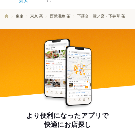
す。
東京
東京 茶
西武沿線 茶
下落合・鷺ノ宮・下井草 茶
より便利になったアプリで
快適にお店探し