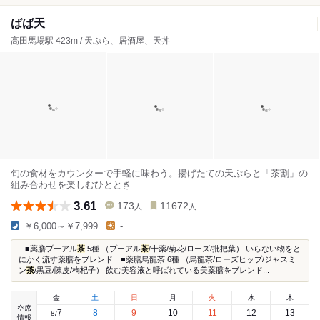
ばば天
高田馬場駅 423m / 天ぷら、居酒屋、天丼
旬の食材をカウンターで手軽に味わう。揚げたての天ぷらと「茶割」の
組み合わせを楽しむひととき
3.61
173
11672
人
人
￥6,000～￥7,999
-
...■薬膳プーアル
茶
5種 （プーアル
茶
/十薬/菊花/ローズ/批把葉） いらない物をと
にかく流す薬膳をブレンド ■薬膳烏龍茶 6種 （烏龍茶/ローズヒップ/ジャスミ
ン
茶
/黒豆/陳皮/枸杞子） 飲む美容液と呼ばれている美薬膳をブレンド...
金
土
日
月
火
水
木
空席
7
8
9
10
11
12
13
8
/
情報