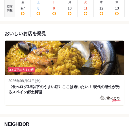
金
土
日
月
火
水
木
空席
7
8
9
10
11
12
13
8
/
情報
おいしいお店を発見
3.5以下のうまい店
2026年08月04日(火)
〈食べログ3.5以下のうまい店〉ここは通いたい！ 現代の感性が光
るスペイン郷土料理
NEIGHBOR