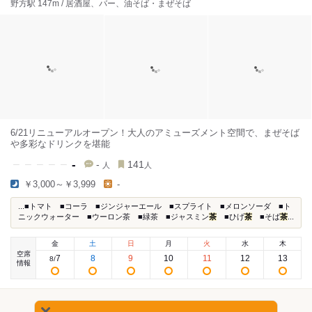
野方駅 147m / 居酒屋、バー、油そば・まぜそば
6/21リニューアルオープン！大人のアミューズメント空間で、まぜそば
や多彩なドリンクを堪能
-
-
141
人
人
￥3,000～￥3,999
-
...■トマト ■コーラ ■ジンジャーエール ■スプライト ■メロンソーダ ■ト
ニックウォーター ■ウーロン茶 ■緑茶 ■ジャスミン
茶
■ひげ
茶
■そば
茶
...
金
土
日
月
火
水
木
空席
7
8
9
10
11
12
13
8
/
情報