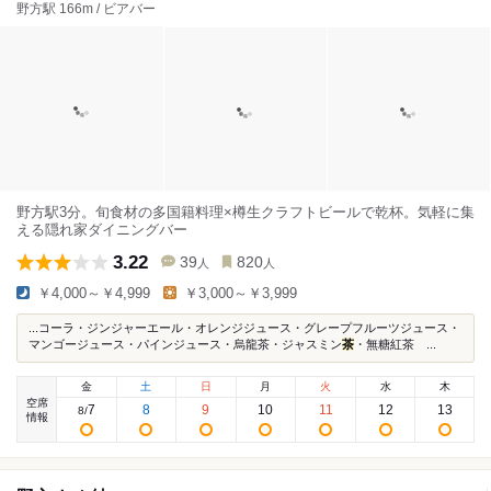
野方駅 166m / ビアバー
野方駅3分。旬食材の多国籍料理×樽生クラフトビールで乾杯。気軽に集
える隠れ家ダイニングバー
3.22
39
820
人
人
￥4,000～￥4,999
￥3,000～￥3,999
...コーラ・ジンジャーエール・オレンジジュース・グレープフルーツジュース・
マンゴージュース・パインジュース・烏龍茶・ジャスミン
茶
・無糖紅茶 ...
金
土
日
月
火
水
木
空席
7
8
9
10
11
12
13
8
/
情報