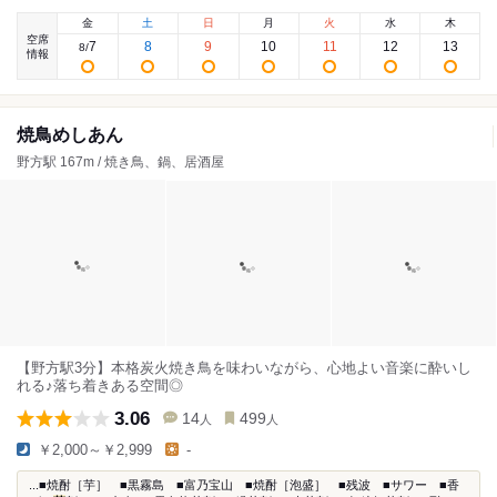
金
土
日
月
火
水
木
空席
7
8
9
10
11
12
13
8
/
情報
焼鳥めしあん
野方駅 167m / 焼き鳥、鍋、居酒屋
【野方駅3分】本格炭火焼き鳥を味わいながら、心地よい音楽に酔いし
れる♪落ち着きある空間◎
3.06
14
499
人
人
￥2,000～￥2,999
-
...■焼酎［芋］ ■黒霧島 ■富乃宝山 ■焼酎［泡盛］ ■残波 ■サワー ■香