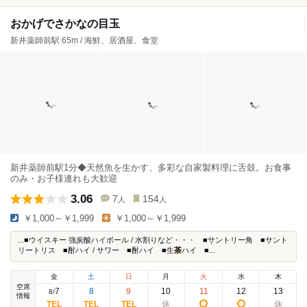
おかげでさかなの目玉
新井薬師前駅 65m / 海鮮、居酒屋、食堂
新井薬師前駅1分◆天然魚を生かす、多彩な自家製料理に舌鼓。お食事
のみ・お子様連れも大歓迎
3.06
7
154
人
人
￥1,000～￥1,999
￥1,000～￥1,999
...■ウイスキー 強炭酸ハイボール / 水割りなど・・・ ■サントリー角 ■サント
リートリス ■酎ハイ / サワー ■酎ハイ ■生
茶
ハイ ■...
金
土
日
月
火
水
木
空席
7
8
9
10
11
12
13
8
/
情報