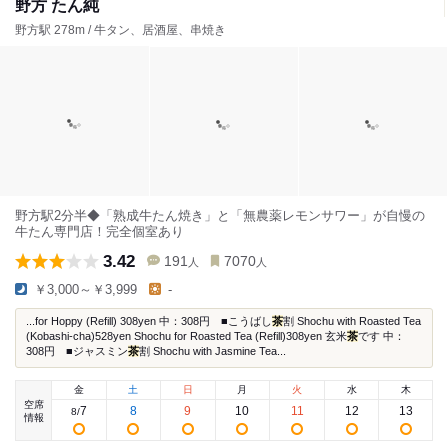
野方 たん純
野方駅 278m / 牛タン、居酒屋、串焼き
野方駅2分半◆「熟成牛たん焼き」と「無農薬レモンサワー」が自慢の
牛たん専門店！完全個室あり
3.42
191
7070
人
人
￥3,000～￥3,999
-
...for Hoppy (Refill) 308yen 中：308円 ■こうばし
茶
割 Shochu with Roasted Tea
(Kobashi-cha)528yen Shochu for Roasted Tea (Refill)308yen 玄米
茶
です 中：
308円 ■ジャスミン
茶
割 Shochu with Jasmine Tea...
金
土
日
月
火
水
木
空席
7
8
9
10
11
12
13
8
/
情報