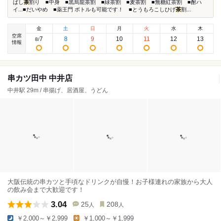
ばし
茶
割り ■中身 ■黒烏龍茶割 ■緑茶割 ■麦茶割 ■無糖紅茶割 ■酎ハ
イ...■だいやめ ■薬王門 ボトルも可能です！ ■とうもろこしひげ
茶
割...
金
土
日
月
火
水
木
空席
7
8
9
10
11
12
13
8
/
情報
串カツ田中 中井店
中井駅 29m / 串揚げ、居酒屋、うどん
大阪伝統の串カツと手頃なドリンクが自慢！お子様連れの家族から大人
の飲み会まで大歓迎です！
3.04
25
208
人
人
￥2,000～￥2,999
￥1,000～￥1,999