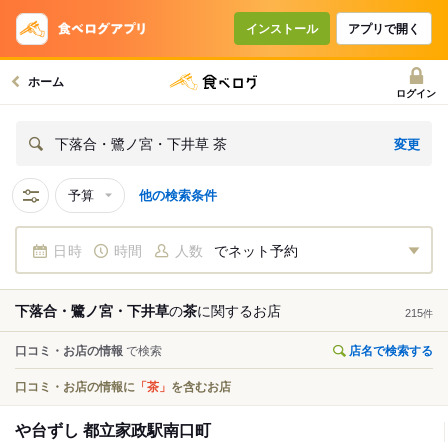
インストール
アプリで開く
ホーム
ログイン
変更
下落合・鷺ノ宮・下井草 茶
予算
他の検索条件
日時
時間
人数
でネット予約
下落合・鷺ノ宮・下井草
の
茶
に関する
お店
215
件
口コミ・お店の情報
で検索
店名で検索する
口コミ・お店の情報に
「茶」
を含むお店
や台ずし 都立家政駅南口町