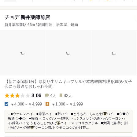
チョデ 新井薬師前店
新井薬師前駅 66m / 韓国料理、居酒屋、焼肉
【新井薬師駅1分】厚切り生サムギョプサルや本格韓国料理を満喫♪女子
会にも最適なおしゃれ空間
3.06
4
82
人
人
￥4,000～￥4,999
￥1,000～￥1,999
...■ウーロンハイ ■緑茶ハイ ■酎ハイ ■とうもろこしのひげ
茶
ハイ ■◇◆◇
梅酒 ◇◆◇ ■梅酒 ＜ロック/ソーダ割り＞...シスオレンジ/酎ハイ/ウーロンハ
イ/緑茶ハイ/とうもろこしのひげ
茶
ハイ ・マッコリカクテル...■大隅（麦/芋）割
り物(ソーダ/禄
茶
/ウーロン茶/トウモロコシのひげ茶...