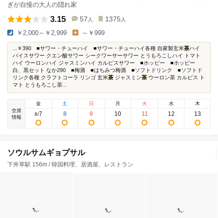
ぎが自慢の大人の隠れ家
3.15
57
1375
人
人
￥2,000～￥2,999
～￥999
...￥390 ■サワー・チューハイ ■サワー・チューハイ各種 自家製玄米
茶
ハイ
バイスサワー クエン酸サワー シークワーサーサワー とうもろこしハイ トマト
ハイ ウーロンハイ ジャスミンハイ カルピスサワー ■ホッピー ■ホッピー
白、黒セット なか290 ■梅酒 ■はちみつ梅酒 ■ソフトドリンク ■ソフトド
リンク各種 クラフトコーラ リンゴ 玄米
茶
ジャスミン
茶
ウーロン茶 カルピス ト
マト とうもろこし茶...
金
土
日
月
火
水
木
空席
7
8
9
10
11
12
13
8
/
情報
ソウルサムギョプサル
下井草駅 156m / 韓国料理、居酒屋、レストラン