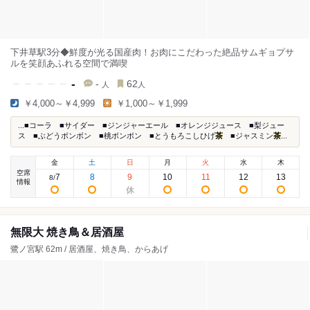
下井草駅3分◆鮮度が光る国産肉！お肉にこだわった絶品サムギョプサ
ルを笑顔あふれる空間で満喫
-
-
62
人
人
￥4,000～￥4,999
￥1,000～￥1,999
...■コーラ ■サイダー ■ジンジャーエール ■オレンジジュース ■梨ジュー
ス ■ぶどうボンボン ■桃ボンボン ■とうもろこしひげ
茶
■ジャスミン
茶
...
金
土
日
月
火
水
木
空席
7
8
9
10
11
12
13
8
/
情報
無限大 焼き鳥＆居酒屋
鷺ノ宮駅 62m / 居酒屋、焼き鳥、からあげ