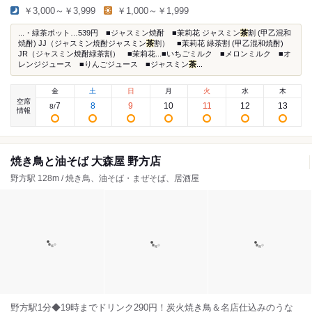
￥3,000～￥3,999
￥1,000～￥1,999
...・緑茶ポット…539円 ■ジャスミン焼酎 ■茉莉花 ジャスミン
茶
割 (甲乙混和
焼酎) JJ（ジャスミン焼酎ジャスミン
茶
割） ■茉莉花 緑茶割 (甲乙混和焼酎)
JR（ジャスミン焼酎緑茶割） ■茉莉花...■いちごミルク ■メロンミルク ■オ
レンジジュース ■りんごジュース ■ジャスミン
茶
...
金
土
日
月
火
水
木
空席
7
8
9
10
11
12
13
8
/
情報
焼き鳥と油そば 大森屋 野方店
野方駅 128m / 焼き鳥、油そば・まぜそば、居酒屋
野方駅1分◆19時までドリンク290円！炭火焼き鳥＆名店仕込みのうな