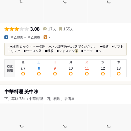
3.08
17
155
人
人
￥2,000～￥2,999
-
...■梅酒 ロック・ソーダ割・水・お湯割からお選びください。 ■梅酒 ■ソフト
ドリンク ■ウーロン茶 ■緑茶 ■ジャスミン
茶
■コーラ ■ジ...
金
土
日
月
火
水
木
空席
7
8
9
10
11
12
13
8
/
情報
中華料理 美中味
下井草駅 73m / 中華料理、四川料理、居酒屋