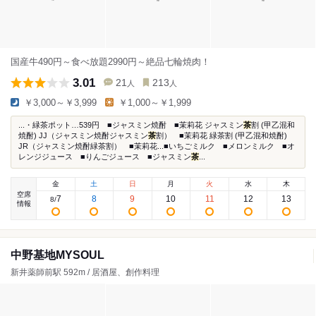
国産牛490円～食べ放題2990円～絶品七輪焼肉！
3.01
21
213
人
人
￥3,000～￥3,999
￥1,000～￥1,999
...・緑茶ポット…539円 ■ジャスミン焼酎 ■茉莉花 ジャスミン
茶
割 (甲乙混和
焼酎) JJ（ジャスミン焼酎ジャスミン
茶
割） ■茉莉花 緑茶割 (甲乙混和焼酎)
JR（ジャスミン焼酎緑茶割） ■茉莉花...■いちごミルク ■メロンミルク ■オ
レンジジュース ■りんごジュース ■ジャスミン
茶
...
金
土
日
月
火
水
木
空席
7
8
9
10
11
12
13
8
/
情報
中野基地MYSOUL
新井薬師前駅 592m / 居酒屋、創作料理