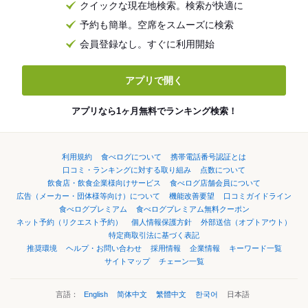
クイックな現在地検索。検索が快適に
予約も簡単。空席をスムーズに検索
会員登録なし。すぐに利用開始
アプリで開く
アプリなら1ヶ月無料でランキング検索！
利用規約
食べログについて
携帯電話番号認証とは
口コミ・ランキングに対する取り組み
点数について
飲食店・飲食企業様向けサービス
食べログ店舗会員について
広告（メーカー・団体様等向け）について
機能改善要望
口コミガイドライン
食べログプレミアム
食べログプレミアム無料クーポン
ネット予約（リクエスト予約）
個人情報保護方針
外部送信（オプトアウト）
特定商取引法に基づく表記
推奨環境
ヘルプ・お問い合わせ
採用情報
企業情報
キーワード一覧
サイトマップ
チェーン一覧
言語：
English
简体中文
繁體中文
한국어
日本語