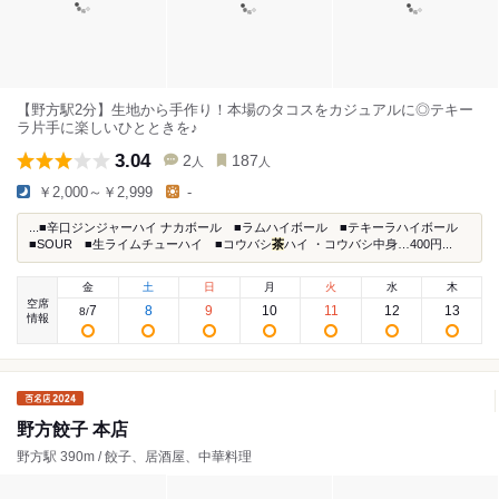
【野方駅2分】生地から手作り！本場のタコスをカジュアルに◎テキー
ラ片手に楽しいひとときを♪
3.04
2
187
人
人
￥2,000～￥2,999
-
...■辛口ジンジャーハイ ナカボール ■ラムハイボール ■テキーラハイボール
■SOUR ■生ライムチューハイ ■コウバシ
茶
ハイ ・コウバシ中身…400円...
金
土
日
月
火
水
木
空席
7
8
9
10
11
12
13
8
/
情報
野方餃子 本店
野方駅 390m / 餃子、居酒屋、中華料理