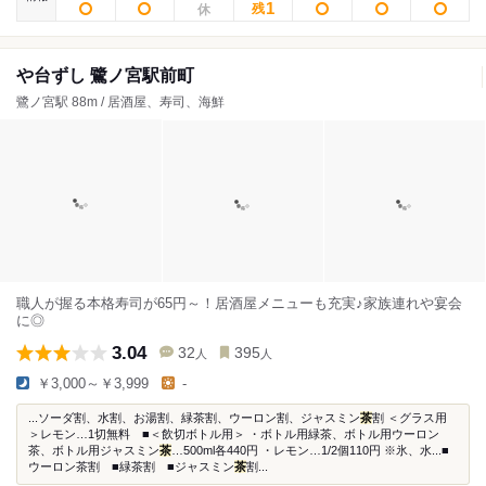
1
残
や台ずし 鷺ノ宮駅前町
鷺ノ宮駅 88m / 居酒屋、寿司、海鮮
職人が握る本格寿司が65円～！居酒屋メニューも充実♪家族連れや宴会
に◎
3.04
32
395
人
人
￥3,000～￥3,999
-
...ソーダ割、水割、お湯割、緑茶割、ウーロン割、ジャスミン
茶
割 ＜グラス用
＞レモン…1切無料 ■＜飲切ボトル用＞ ・ボトル用緑茶、ボトル用ウーロン
茶、ボトル用ジャスミン
茶
…500ml各440円 ・レモン…1/2個110円 ※氷、水...■
ウーロン茶割 ■緑茶割 ■ジャスミン
茶
割...