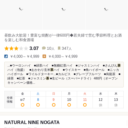
昼飲み大歓迎！豊富な焼酎が一律600円◆若夫婦で営む季節料理とお酒
を楽しむ和食酒場
3.07
10
347
人
人
￥4,000～￥4,999
￥4,000～￥4,999
...■ウーロンハイ ■緑茶ハイ ■無糖紅茶ハイ ■ジャスミンハイ ■さんぴん
茶
ハイ（泡盛） ■おかわり玄米
茶
ハイ ■ウイスキー ■角ハイボール ■ニッカ
ハイボール ■ワイルドターキー...■カルピス ■グレープフルーツ ■烏龍茶 ■
緑茶 ■紅茶 ■ジャスミン
茶
■生ビール（スーパードライ） 480円（オープン
キャンペーン価格...
金
土
日
月
火
水
木
空席
7
8
9
10
11
12
13
8
/
情報
NATURAL NINE NOGATA