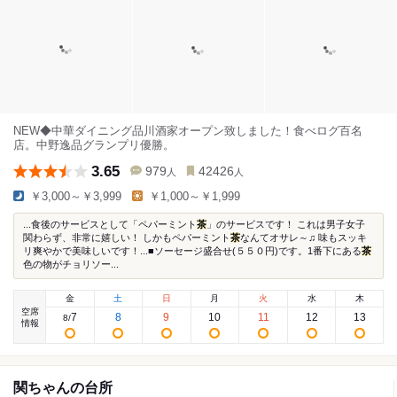
NEW◆中華ダイニング品川酒家オープン致しました！食べログ百名
店。中野逸品グランプリ優勝。
3.65
979
42426
人
人
￥3,000～￥3,999
￥1,000～￥1,999
...食後のサービスとして「ペパーミント
茶
」のサービスです！ これは男子女子
関わらず、非常に嬉しい！ しかもペパーミント
茶
なんてオサレ～♫ 味もスッキ
リ爽やかで美味しいです！...■ソーセージ盛合せ(５５０円)です。1番下にある
茶
色の物がチョリソー...
金
土
日
月
火
水
木
空席
7
8
9
10
11
12
13
8
/
情報
関ちゃんの台所