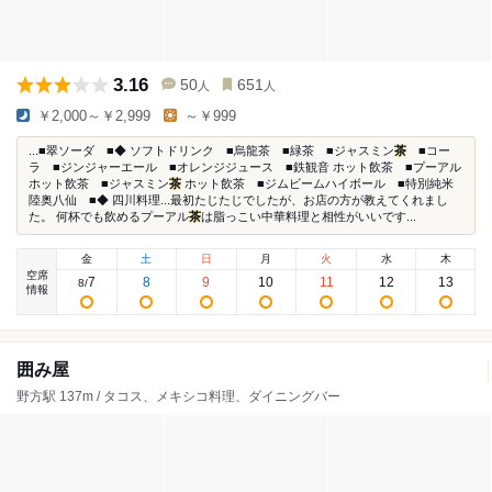
3.16
50
651
人
人
￥2,000～￥2,999
～￥999
...■翠ソーダ ■◆ ソフトドリンク ■烏龍茶 ■緑茶 ■ジャスミン
茶
■コー
ラ ■ジンジャーエール ■オレンジジュース ■鉄観音 ホット飲茶 ■プーアル
ホット飲茶 ■ジャスミン
茶
ホット飲茶 ■ジムビームハイボール ■特別純米
陸奥八仙 ■◆ 四川料理...最初たじたじでしたが、お店の方が教えてくれまし
た。 何杯でも飲めるプーアル
茶
は脂っこい中華料理と相性がいいです...
金
土
日
月
火
水
木
空席
7
8
9
10
11
12
13
8
/
情報
囲み屋
野方駅 137m / タコス、メキシコ料理、ダイニングバー