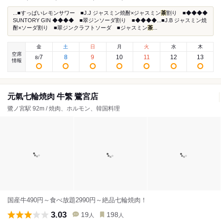
...■すっぱいレモンサワー ■J.J ジャスミン焼酎×ジャスミン
茶
割り ■◆◆◆◆
SUNTORY GIN ◆◆◆◆ ■翠ジンソーダ割り ■◆◆◆◆...■J.B ジャスミン焼
酎×ソーダ割り ■翠ジンクラフトソーダ ■ジャスミン
茶
...
金
土
日
月
火
水
木
空席
7
8
9
10
11
12
13
8
/
情報
元氣七輪焼肉 牛繁 鷺宮店
鷺ノ宮駅 92m / 焼肉、ホルモン、韓国料理
国産牛490円～食べ放題2990円～絶品七輪焼肉！
3.03
19
198
人
人