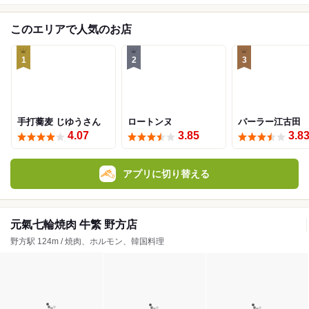
このエリアで人気のお店
1
2
3
手打蕎麦 じゆうさん
ロートンヌ
パーラー江古田
4.07
3.85
3.8
アプリに切り替える
元氣七輪焼肉 牛繁 野方店
野方駅 124m / 焼肉、ホルモン、韓国料理