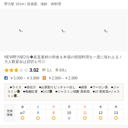
野方駅 181m / 居酒屋、海鮮、肉料理
NEW野方駅2分◆産直素材の和食＆本場の韓国料理を一度に味わえる！
大人数宴会は貸切も可◎
3.02
1
69
人
人
￥3,000～￥3,999
￥2,000～￥2,999
...■ライス ■赤出汁 ■お茶割りピッチャー出し ■緑茶 ■ウーロン茶 ■ジャ
スミン
茶
■無糖紅茶 ■ひげ
茶
■ジャスミン焼酎 茉莉花 ■JJ 茉莉花×ジャス
ミン
茶
...
金
土
日
月
火
水
木
空席
7
8
9
10
11
12
13
8
/
情報