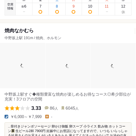
空席
6
7
8
9
10
11
12
8
/
情報
焼肉なかむら
中野坂上駅 191m / 焼肉、ホルモン
中野坂上駅すぐ◆種類豊富な焼肉が楽しめるお得なコース◎希少部位が
充実！3フロアの空間
3.33
86
6045
人
人
￥6,000～￥7,999
-
...骨付きジャンボソーセージ 卵かけ御飯 卵スープ 小ライス 飲み物 ホットコー
ン
茶
生ビール2杯 7900円 妊娠中にお世話になってますので、いつも いらっしゃ
る社員さんのお兄さんがいるとあちらも 覚えてくださったみたいで お冷やの氷