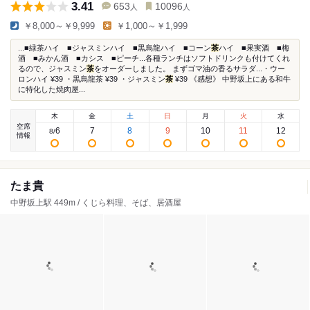
3.41
653
10096
人
人
￥8,000～￥9,999
￥1,000～￥1,999
...■緑茶ハイ ■ジャスミンハイ ■黒烏龍ハイ ■コーン
茶
ハイ ■果実酒 ■梅
酒 ■みかん酒 ■カシス ■ピーチ...各種ランチはソフトドリンクも付けてくれ
るので、ジャスミン
茶
をオーダーしました。 まずゴマ油の香るサラダ...・ウー
ロンハイ ¥39 ・黒烏龍茶 ¥39 ・ジャスミン
茶
¥39 《感想》 中野坂上にある和牛
に特化した焼肉屋...
木
金
土
日
月
火
水
空席
6
7
8
9
10
11
12
8
/
情報
たま貴
中野坂上駅 449m / くじら料理、そば、居酒屋