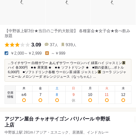
【中野坂上駅3分★当日のご予約大歓迎】 各種宴会★女子会★食べ飲み
放題
3.09
37
939
人
人
￥2,000～￥2,999
～￥999
...ライチサワー 白桃サワー あんずサワー ウーロンハイ 緑茶ハイ ジャスミン
茶
ハイ 各300円 ■★ 果実酒 ★ ■★ ソフトドリンク ★ ■鯛の姿蒸し...ボトル
6,000円 ■ソフトドリンク各種 ウーロン茶 緑茶 ジャスミン
茶
コーラ ジンジャ
ーエール メロンソーダ オレンジジュース（なっちゃん）...
木
金
土
日
月
火
水
空席
6
7
8
9
10
11
12
8
/
情報
アジアン屋台 チャオサイゴン パリバール 中野坂
上店
中野坂上駅 281m / アジア・エスニック、居酒屋、インドカレー