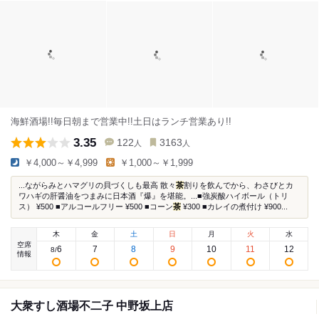
海鮮酒場!!毎日朝まで営業中!!土日はランチ営業あり!!
3.35
122
3163
人
人
￥4,000～￥4,999
￥1,000～￥1,999
...ながらみとハマグリの貝づくしも最高 散々
茶
割りを飲んでから、わさびとカ
ワハギの肝醤油をつまみに日本酒『爆』を堪能。...■強炭酸ハイボール（トリ
ス） ¥500 ■アルコールフリー ¥500 ■コーン
茶
¥300 ■カレイの煮付け ¥900...
木
金
土
日
月
火
水
空席
6
7
8
9
10
11
12
8
/
情報
大衆すし酒場不二子 中野坂上店