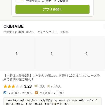
会員登録なし。無料ですぐ使える
アプリを開く
OKIBI AIBE
中野坂上駅 34m / 居酒屋、ダイニングバー、肉料理
【中野坂上徒歩1分】こだわりの高コスパ料理！10名様以上のコース予
約で貸切部屋ご用意！
3.23
82
2655
人
人
￥3,000～￥3,999
￥1,000～￥1,999
...■whisky ■角 ハイボール ■角 辛口ジンジャーハイボール ■角 コークハイ
ボール ■知多 ■余市 ■Sour ■コーン
茶
ハイ ■...