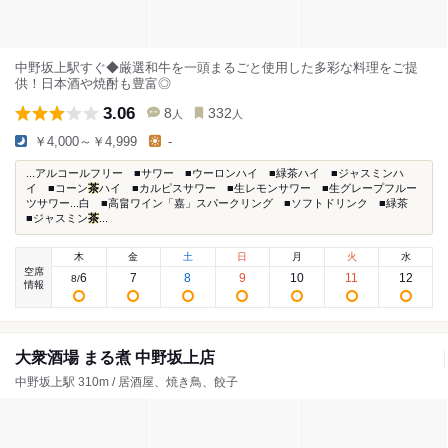
中野坂上駅すぐ◆厳選和牛を一頭まるごと使用した多彩な料理をご提
供！日本酒や焼酎も豊富◎
3.06
8
332
人
人
￥4,000～￥4,999
-
...アルコールフリー ■サワー ■ウーロンハイ ■緑茶ハイ ■ジャスミンハ
イ ■コーン
茶
ハイ ■カルピスサワー ■生レモンサワー ■生グレープフルー
ツサワー...白 ■高畠ワイン「嘉」スパークリング ■ソフトドリンク ■緑茶
■ジャスミン
茶
...
木
金
土
日
月
火
水
空席
6
7
8
9
10
11
12
8
/
情報
大衆酒場 まる煮 中野坂上店
中野坂上駅 310m / 居酒屋、焼き鳥、餃子