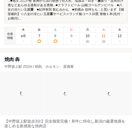
...■地タコ江戸煮 豊洲から活の状態で仕入れ、塩揉み・叩き・
茶
振り・昆布出汁
煮などあらゆる過程がある煮物...■クラフトビール 山椒ゴールデンビール ■八
女の冷たい玉露
茶
■紀州有田 飲むみかん ■初摘み 信州もも...と思います 【個
室確約】☆八女の冷たい玉露
茶
サービス☆ランチ鮨コース10貫 巻物１本(先付・
お椀付)...
木
金
土
日
月
火
水
空席
6
7
8
9
10
11
12
8
/
情報
焼肉 犇
中野坂上駅 252m / 焼肉、ホルモン、居酒屋
【中野坂上駅徒歩3分】完全個室完備！和牛に特化し新潟の厳選地酒を
楽しめる新感覚な焼肉店