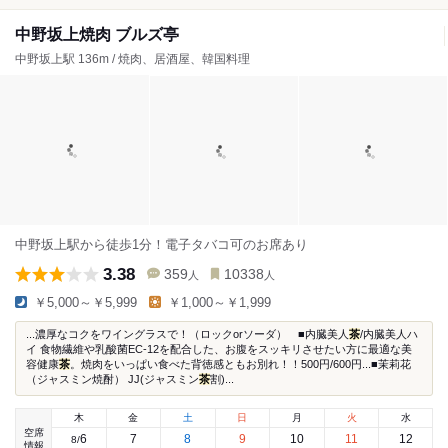
中野坂上焼肉 ブルズ亭
中野坂上駅 136m / 焼肉、居酒屋、韓国料理
中野坂上駅から徒歩1分！電子タバコ可のお席あり
3.38
359
10338
人
人
￥5,000～￥5,999
￥1,000～￥1,999
...濃厚なコクをワイングラスで！（ロックorソーダ） ■内臓美人
茶
/内臓美人ハ
イ 食物繊維や乳酸菌EC-12を配合した、お腹をスッキリさせたい方に最適な美
容健康
茶
。焼肉をいっぱい食べた背徳感ともお別れ！！500円/600円...■茉莉花
（ジャスミン焼酎） JJ(ジャスミン
茶
割)...
木
金
土
日
月
火
水
空席
6
7
8
9
10
11
12
8
/
情報