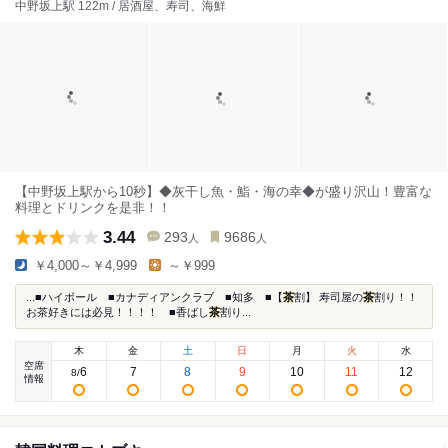
中野坂上駅 122m / 居酒屋、寿司、海鮮
【中野坂上駅から10秒】◆灰干し魚・鮨・海の幸◆が盛り沢山！豊富な
料理とドリンクを是非！！
3.44
293
9686
人
人
￥4,000～￥4,999
～￥999
...■ハイボール ■カナディアンクラブ ■知多 ■【
茶
割】 寿司屋の
茶
割り！！
お茶好きには必見！！！！ ■香ばし
茶
割り...
木
金
土
日
月
火
水
空席
6
7
8
9
10
11
12
8
/
情報