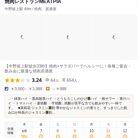
焼肉レストランMEATPIA
中野坂上駅 49m / 焼肉、居酒屋
【中野坂上駅徒歩33秒】焼肉×サラダバーでヘルシーに！各種ご宴会・
飲み会に最適な焼肉居酒屋
3.24
64
654
人
人
￥3,000～￥3,999
～￥999
...・緑茶ハイ ・黒烏龍茶ハイ ・とうもろこしのひげ
茶
ハイ ・桃サワー ・青汁ハ
イ ・トマトハイ ・麦焼酎 ・芋焼酎...焼酎が苦手な方でも飲みやすい一杯で
す。 ■茉莉花 ジャスミン
茶
割 華やかなジャスミンの香りと、すっきりした飲
み口が特長のジャスミン
茶
割...
木
金
土
日
月
火
水
空席
6
7
8
9
10
11
12
8
/
情報