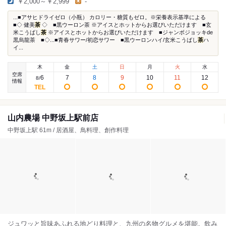
￥2,000～￥2,999
-
...■アサヒドライゼロ（小瓶） カロリー・糖質もゼロ。※栄養表示基準による
■◇ 健美
茶
◇ ■黒ウーロン茶 ※アイスとホットからお選びいただけます ■玄
米こうばし
茶
※アイスとホットからお選びいただけます ■ジャンボジョッキde
黒烏龍茶 ■◇...■青春サワー/初恋サワー ■黒ウーロンハイ/玄米こうばし
茶
ハ
イ...
木
金
土
日
月
火
水
空席
6
7
8
9
10
11
12
8
/
情報
山内農場 中野坂上駅前店
中野坂上駅 61m / 居酒屋、鳥料理、創作料理
ジュワッと旨味あふれる地どり料理と、九州の名物グルメを堪能。飲み