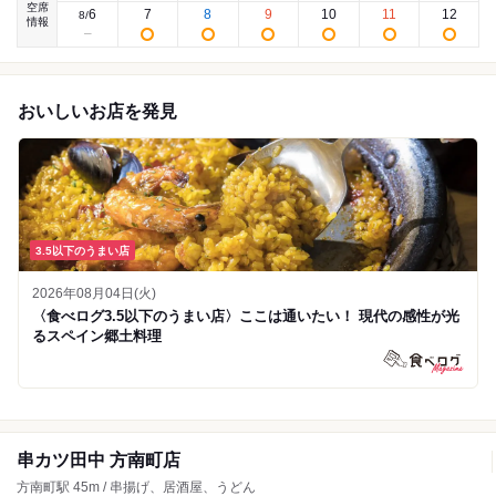
空席
6
7
8
9
10
11
12
8
/
情報
おいしいお店を発見
3.5以下のうまい店
2026年08月04日(火)
〈食べログ3.5以下のうまい店〉ここは通いたい！ 現代の感性が光
るスペイン郷土料理
串カツ田中 方南町店
方南町駅 45m / 串揚げ、居酒屋、うどん