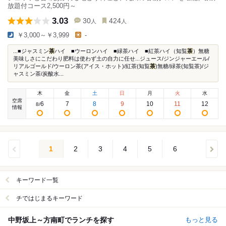
放題付コース2,500円～
3.03
30
424
人
人
￥3,000～￥3,999
-
...■ジャスミン
茶
ハイ ■ウーロンハイ ■緑茶ハイ ■紅茶ハイ（知覧
茶
）無糖
美味しさにこだわり肥料は使わず土の自力に任せ...ジュース/ジンジャーエール/
リアルゴールド/ウーロン茶(アイス・ホット)/紅茶(知覧
茶
)無糖/緑茶(知覧茶)/ジ
ャスミン茶/炭酸水...
木
金
土
日
月
火
水
空席
6
7
8
9
10
11
12
8
/
情報
1
2
3
4
5
6
キーワード一覧
チではじまるキーワード
中野坂上～方南町でランチを探す
もっと見る