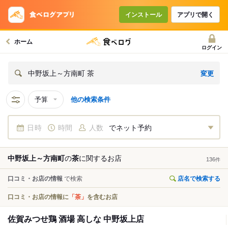
インストール
アプリで開く
ホーム
ログイン
変更
中野坂上～方南町 茶
予算
他の検索条件
日時
時間
人数
でネット予約
中野坂上～方南町
の
茶
に関する
お店
136
件
口コミ・お店の情報
で検索
店名で検索する
口コミ・お店の情報に
「茶」
を含むお店
佐賀みつせ鶏 酒場 高しな 中野坂上店