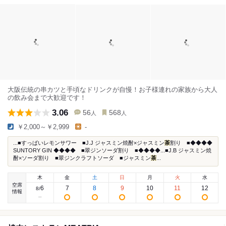
大阪伝統の串カツと手頃なドリンクが自慢！お子様連れの家族から大人
の飲み会まで大歓迎です！
3.06
56
568
人
人
￥2,000～￥2,999
-
...■すっぱいレモンサワー ■J.J ジャスミン焼酎×ジャスミン
茶
割り ■◆◆◆◆
SUNTORY GIN ◆◆◆◆ ■翠ジンソーダ割り ■◆◆◆◆...■J.B ジャスミン焼
酎×ソーダ割り ■翠ジンクラフトソーダ ■ジャスミン
茶
...
木
金
土
日
月
火
水
空席
6
7
8
9
10
11
12
8
/
情報