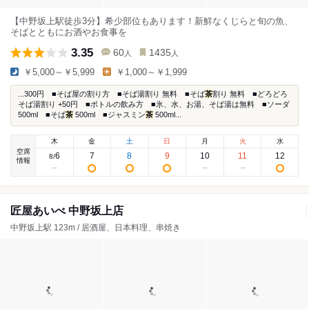
【中野坂上駅徒歩3分】希少部位もあります！新鮮なくじらと旬の魚、
そばとともにお酒やお食事を
3.35
60
1435
人
人
￥5,000～￥5,999
￥1,000～￥1,999
...300円 ■そば屋の割り方 ■そば湯割り 無料 ■そば
茶
割り 無料 ■どろどろ
そば湯割り +50円 ■ボトルの飲み方 ■氷、水、お湯、そば湯は無料 ■ソーダ
500ml ■そば
茶
500ml ■ジャスミン
茶
500ml...
木
金
土
日
月
火
水
空席
6
7
8
9
10
11
12
8
/
情報
匠屋あいべ 中野坂上店
中野坂上駅 123m / 居酒屋、日本料理、串焼き