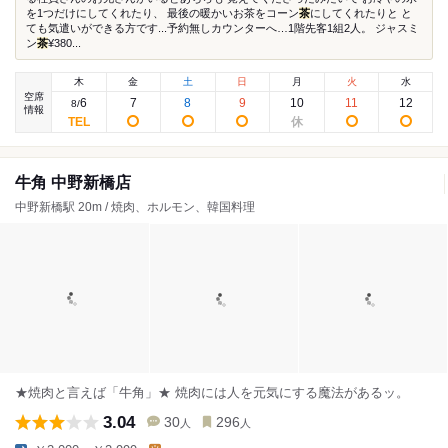
を1つだけにしてくれたり、 最後の暖かいお茶をコーン
茶
にしてくれたりと と
ても気遣いができる方です...予約無しカウンターへ…1階先客1組2人。 ジャスミ
ン
茶
¥380...
木
金
土
日
月
火
水
空席
6
7
8
9
10
11
12
8
/
情報
牛角 中野新橋店
中野新橋駅 20m / 焼肉、ホルモン、韓国料理
★焼肉と言えば「牛角」★ 焼肉には人を元気にする魔法があるッ。
3.04
30
296
人
人