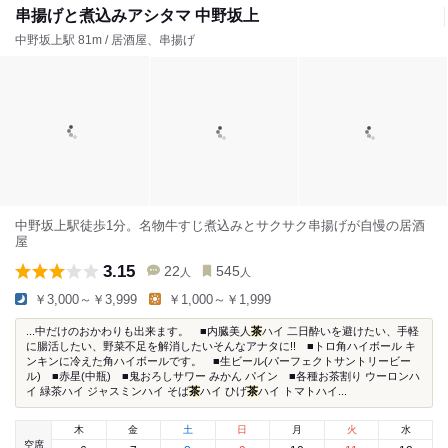
串揚げと煮込みアシタマ 中野坂上
中野坂上駅 81m / 居酒屋、串揚げ
中野坂上駅徒歩1分。名物牛すじ煮込みとサクサク串揚げが自慢の居酒
屋
3.15
22
545
人
人
￥3,000～￥3,999
￥1,000～￥1,999
...中だけのおかわりも出来ます。 ■内臓美人
茶
ハイ 二日酔いを避けたい、手軽
に腸活したい、野菜不足を解消したいそんなアナタに!! ■トロ角ハイボール キ
ンキンに冷えた角ハイボールです。 ■生ビール(パーフェクトサントリービー
ル) ■赤星(中瓶) ■鬼おろしサワー みかん パイン ■各種お茶割り ウーロンハ
イ 緑茶ハイ ジャスミンハイ そば
茶
ハイ ひげ
茶
ハイ トマトハイ...
木
金
土
日
月
火
水
空席