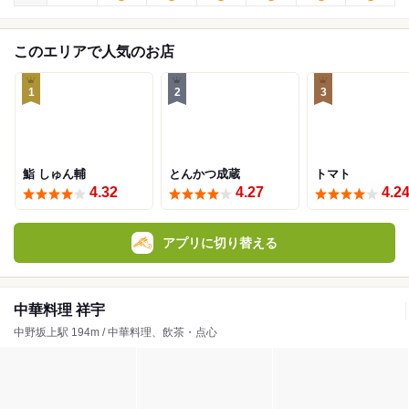
このエリアで人気のお店
1
2
3
鮨 しゅん輔
とんかつ成蔵
トマト
4.32
4.27
4.2
アプリに切り替える
中華料理 祥宇
中野坂上駅 194m / 中華料理、飲茶・点心