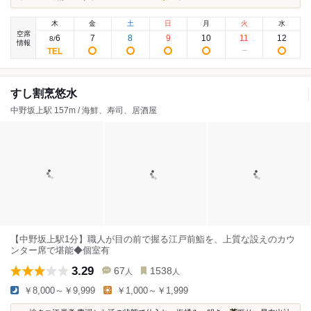
木
金
土
日
月
火
水
空席
6
7
8
9
10
11
12
8
/
情報
すし割烹悠水
中野坂上駅 157m / 海鮮、寿司、居酒屋
【中野坂上駅1分】職人が目の前で握る江戸前鮨を、上質な設えのカウ
ンター席で堪能◆個室有
3.29
67
1538
人
人
￥8,000～￥9,999
￥1,000～￥1,999