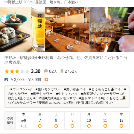
中野坂上駅 203m / 居酒屋、焼き鳥、日本酒バー
中野坂上駅徒歩3分◆銘柄鶏『みつせ鶏』他、佐賀食材にこだわるご当
地居酒屋。
3.30
82
2752
人
人
￥3,000～￥3,999
-
...■ウーロンハイ ■生レモンサワー ■濃い緑茶ハイ ■とうもろこし
茶
ハイ ■
みかんサワー ■梅干しサワー ■生トマトハイ ■自家製ジンジャーサワー...#
鶏だし#皿うどん #日本酒#光武 #生レモンサワー#生トマトハイ#とうもろこし
茶
ハイ#みかんサワー #麦焼酎#のんのこ#水割り #佐賀 2回目の訪問でした！...
木
金
土
日
月
火
水
空席
6
7
8
9
10
11
12
8
/
情報