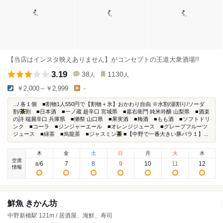
【当店はインスタ映えありません】がコンセプトの王道大衆酒場!!
3.19
38
1130
人
人
￥2,000～￥2,999
-
.../ 各１個 ■割物1人550円で【割物＋氷】おかわり自由 ※水割/湯割り/ソーダ
割/
茶
割 ■日本酒 ■一ノ蔵 超辛口 宮城県 ■嘉右衛門 純米吟醸 山梨県 ■酒楽
の詩 端麗辛口 兵庫県 ■獺祭 山口県 ■果実酒 ■梅酒 ■もも酒 ■ソフトドリ
ンク ■コーラ ■ジンジャーエール ■オレンジジュース ■グレープフルーツ
ジュース ■緑茶 ■烏龍茶 ■ジャスミン
茶
■【中野で一番大きい豚バラ１】...
木
金
土
日
月
火
水
空席
6
7
8
9
10
11
12
8
/
情報
鮮魚 きかん坊
中野新橋駅 121m / 居酒屋、海鮮、寿司