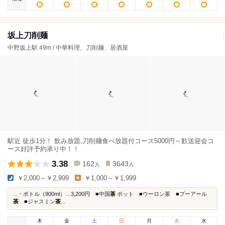
坂上刀削麺
中野坂上駅 49m / 中華料理、刀削麺、居酒屋
駅近 徒歩1分！ 飲み放題,刀削麺食べ放題付コース5000円～歓送迎会コ
ース好評予約承り中！！
3.38
162
3643
人
人
￥2,000～￥2,999
￥1,000～￥1,999
...・ボトル（900ml）…3,200円 ■中国
茶
ポット ■ウーロン茶 ■プーアール
茶
■ジャスミン
茶
...
木
金
土
日
月
火
水