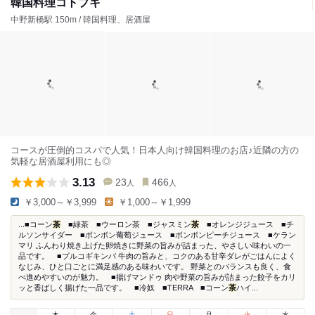
韓国料理コトブキ
中野新橋駅 150m / 韓国料理、居酒屋
コースが圧倒的コスパで人気！日本人向け韓国料理のお店♪近隣の方の
気軽な居酒屋利用にも◎
3.13
23
466
人
人
￥3,000～￥3,999
￥1,000～￥1,999
...■コーン
茶
■緑茶 ■ウーロン茶 ■ジャスミン
茶
■オレンジジュース ■チ
ルソンサイダー ■ボンボン葡萄ジュース ■ボンボンピーチジュース ■ケラン
マリ ふんわり焼き上げた卵焼きに野菜の旨みが詰まった、やさしい味わいの一
品です。 ■プルコギキンパ 牛肉の旨みと、コクのある甘辛ダレがごはんによく
なじみ、ひと口ごとに満足感のある味わいです。 野菜とのバランスも良く、食
べ進めやすいのが魅力。 ■揚げマンドゥ 肉や野菜の旨みが詰まった餃子をカリ
ッと香ばしく揚げた一品です。 ■冷奴 ■TERRA ■コーン
茶
ハイ...
木
金
土
日
月
火
水