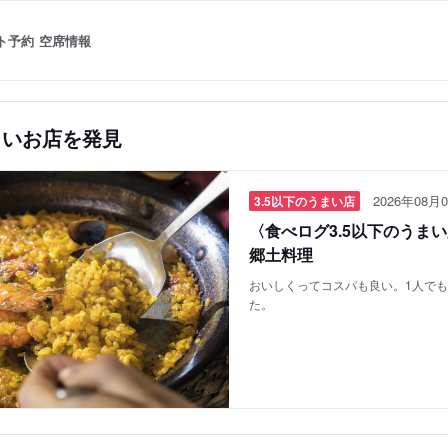
ト予約
空席情報
しいお店を発見
2026年08月0
3.5以下のうまい店
〈食べログ3.5以下のうま
郷土料理
おいしくってコスパも良い。1人で
た。