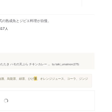
式の熟成魚とジビエ料理が自慢。
人
417
たき ハモの天ぷら チキンカレー ...
taiki_umaimon(275)
by
梅酒、烏龍茶、緑茶、ひげ
茶
、オレンジジュース、コーラ、ジンジ