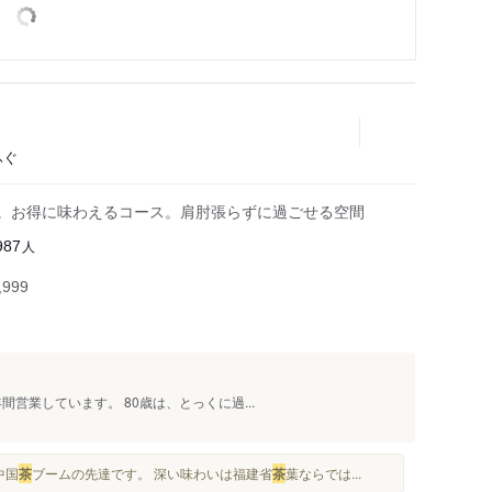
ふぐ
能。お得に味わえるコース。肩肘張らずに過ごせる空間
人
987
999
間営業しています。 80歳は、とっくに過...
中国
茶
ブームの先達です。 深い味わいは福建省
茶
葉ならでは...