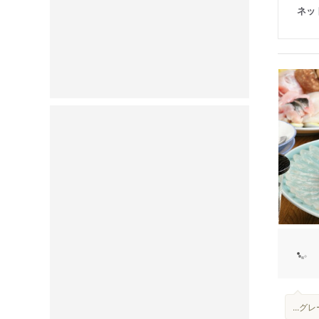
ネッ
...