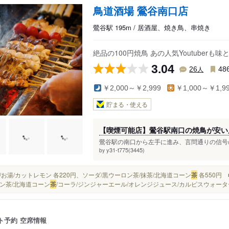
鳥道酒場 鶯谷南口店
鶯谷駅 195m / 居酒屋、焼き鳥、串焼き
絶品の100円焼鳥 あの人気Youtuber
3.04
人
26
48
￥2,000～￥2,999
￥1,000～￥1,9
貯まる・使える
【喫煙可能店】鶯谷駅南口の焼鳥が安い
鶯谷駅の南口から左手に進み、言問通りの信号の
y31-t775(3445)
by
氷/水/お湯/カットレモン 各220円、ソーダ/黒ウーロン茶/抹茶/北海道コーン
茶
各550円
ン茶/北海道コーン
茶
/コーラ/ジンジャーエール/オレンジジュース/カルピスウォーター/
ト予約
空席情報