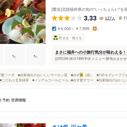
[鶯谷]北陸福井県の旬の"いっちょらい"を堪
3.33
人
127
7
￥6,000～￥7,999
-
貯まる・使える
まさに福井への小旅行気分が味わえる！
訪問日時∶休日18時半頃 メニュー∶鮮魚おまかせ
■ゆず蜜ソーダ ■自家抽出のおいしいウーロン茶 ■ゆず
茶
（温） ■100％グレープ
こだわり玄米緑茶 ■ノンアルコールビール...■ゆず蜜サワー ■自家抽出のおいし
ト予約
空席情報
さけ処 川セ美