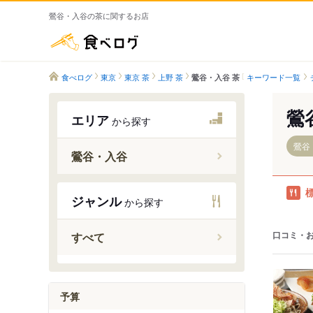
鶯谷・入谷の茶に関するお店
食べログ
食べログ
東京
東京 茶
上野 茶
キーワード一覧
鶯谷・入谷 茶
鶯
エリア
から探す
鶯谷
鶯谷・入谷
ジャンル
から探す
鶯谷駅
入谷駅
口コミ・
すべて
予算