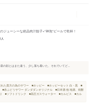
のジューシーな絶品肉汁餃子×“神泡“ビールで乾杯！
人
4
昼の顔とはまた違う、少し落ち着いた、それでいてど...
疲れた貴方の為のサワー ■ホッピー ■ホッピーセット 白・黒 ■
 ■赤ぶどうサワー ダンダダンオリジナル ■日本酒 他 地酒、焼酎
割り ■ソフトドリンク ■高圧ガスウォーター ■カルピス ■カル