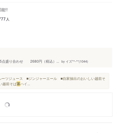
能!!
人
777
5点盛り合わせ 2680円（税込）...
イズ*^-^*(1044)
by
フルーツジュース ■ジンジャーエール ■自家抽出のおいしい越前そ
い越前そば
茶
ハイ...