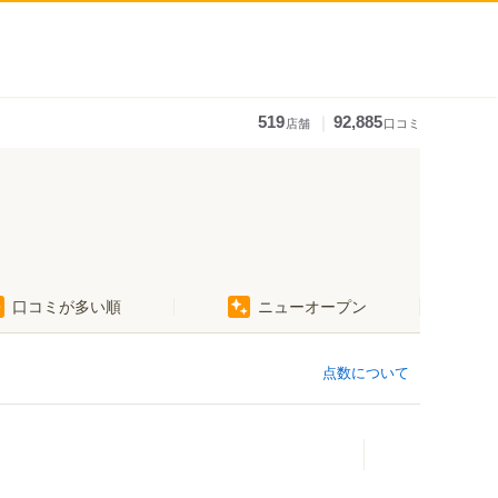
｜
519
92,885
店舗
口コミ
口コミが多い順
ニューオープン
点数について