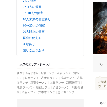
2人の個室
3〜4人の個室
5〜10人の個室
10人未満の個室あり
10〜20人の個室
20人以上の個室
宴会に使える
座敷あり
掘りごたつあり
人気のエリア・ジャンル
新宿
渋谷
池袋
新宿ランチ
渋谷ランチ
池袋ラ
ンチ
銀座ランチ
表参道ランチ
浅草ランチ
吉祥
...
寺ランチ
新宿ラーメン
上野ランチ
新宿居酒屋
ウーロ
池袋ラーメン
新宿カフェ
渋谷ラーメン
渋谷居酒
屋
渋谷カフェ
六本木ランチ
恵比寿ランチ
ネッ