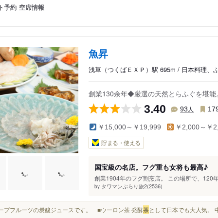
ト予約
空席情報
魚昇
浅草（つくばＥＸＰ）駅 695m / 日本料理、
創業130余年◆厳選の天然とらふぐを堪
3.40
人
93
17
￥15,000～￥19,999
￥2,000～￥2,
貯まる・使える
国宝級の名店。フグ重も女将も最高♪
創業1904年のフグ割烹店。 この場所で、120年
タワマンぶらり旅2(2536)
by
グレープフルーツの炭酸ジュースです。 ■ウーロン茶 発酵
茶
として日本でも大人気。 