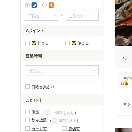
～
Vポイント
貯まる
使える
営業時間
...
ば
茶
■
日曜営業あり
こだわり
ネッ
個室
半個室を含む
飲み放題
3時間以上
カード可
貸切可