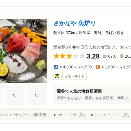
さかなや 魚炉り
鶯谷駅 273m / 居酒屋、海鮮、ろばた焼き
鶯谷駅3分◆毎日仕入れの“鮮魚”と、炭火
3.28
人
67
26
￥4,000～￥4,999
￥1,000～￥1,9
貯まる・使える
鶯谷で人気の海鮮居酒屋
上野のおとなり、鶯谷にある居酒屋。 満席で、
■宮崎マンゴーサイダー～期間限定～ ■コカ・コーラ（瓶） ■ジンジャーエール（瓶