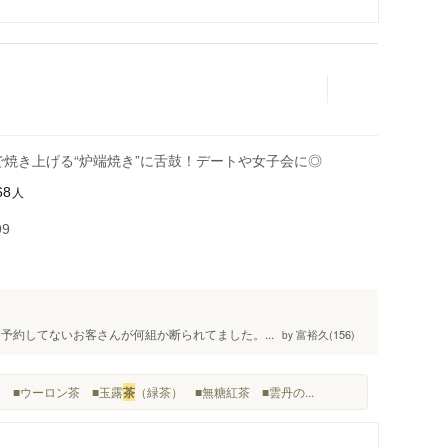
で焼き上げる“炉端焼き”に舌鼓！デートや女子会に◎
人
68
99
予約してないお客さんが何組か断られてました。...
富裕久(156)
by
） ■ウーロン茶 ■玉露
茶
（緑茶） ■無糖紅茶 ■雲丹の...