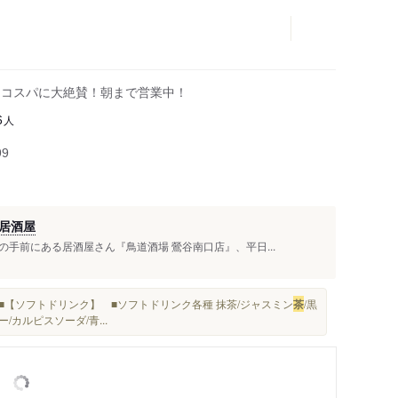
も味とコスパに大絶賛！朝まで営業中！
人
6
99
居酒屋
手前にある居酒屋さん『鳥道酒場 鶯谷南口店』、平日...
 ■【ソフトドリンク】 ■ソフトドリンク各種 抹茶/ジャスミン
茶
/黒
カルピスソーダ/青...