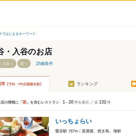
チではじまるキーワード
谷・入谷のお店
詳細条件
・入谷
茶
標準
ランキング
【予約・PR店舗優先順】
茶
お店の情報に「
」を含むレストラン
1
～
20
件を表示
／
全
132
件
いっちょらい
鶯谷駅 157m / 居酒屋、焼き鳥、海鮮