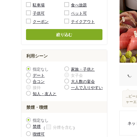
駐車場
食べ放題
子供可
ペット可
クーポン
テイクアウト
絞り込む
利用シーン
指定なし
家族・子供と
デート
女子会
合コン
大人数の宴会
接待
一人で入りやすい
知人・友人と
...
ャーエ
禁煙・喫煙
指定なし
ネッ
禁煙
分煙を含む
喫煙可