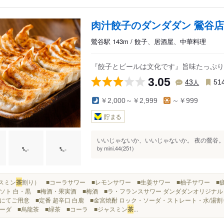
肉汁餃子のダンダダン 鶯谷店
鶯谷駅 143m / 餃子、居酒屋、中華料理
『餃子とビールは文化です』旨味たっぷり
3.05
人
43
51
￥2,000～￥2,999
～￥999
貯まる
いいじゃないか、いいじゃないか。 夜の鶯谷。
mini.44(251)
by
ャスミン
茶
割り） ■コーラサワー ■レモンサワー ■生姜サワー ■柚子サワー ■
ソト 白・黒 ■梅酒・果実酒 ■梅酒 ■ラ・フランスサワー ダンダダンオリジナル
にてご用意 ■定番 超辛口 白鹿 ■金宮焼酎 ロック・ソーダ・ストレート・水/湯
ーダ ■烏龍茶 ■緑茶 ■コーラ ■ジャスミン
茶
...