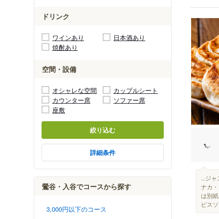
ドリンク
ワインあり
日本酒あり
焼酎あり
空間・設備
オシャレな空間
カップルシート
カウンター席
ソファー席
座敷
絞り込む
詳細条件
...ジ
鶯谷・入谷でコースから探す
ナカ・
は別紙
ピスソ
3,000円以下のコース