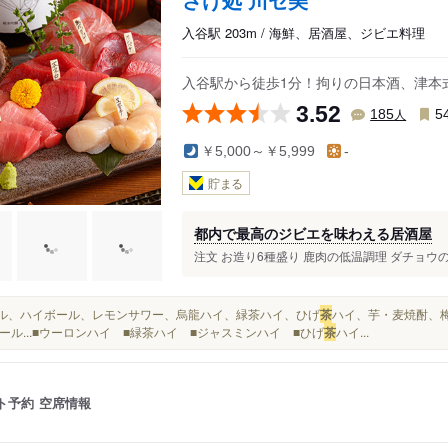
入谷駅 203m / 海鮮、居酒屋、ジビエ料理
入谷駅から徒歩1分！拘りの日本酒、津本
3.52
人
185
5
￥5,000～￥5,999
-
貯まる
都内で最高のジビエを味わえる居酒屋
注文 お造り6種盛り 鹿肉の低温調理 ダチョウのた
ビール、ハイボール、レモンサワー、烏龍ハイ、緑茶ハイ、ひげ
茶
ハイ、芋・麦焼酎、
ール...■ウーロンハイ ■緑茶ハイ ■ジャスミンハイ ■ひげ
茶
ハイ...
ト予約
空席情報