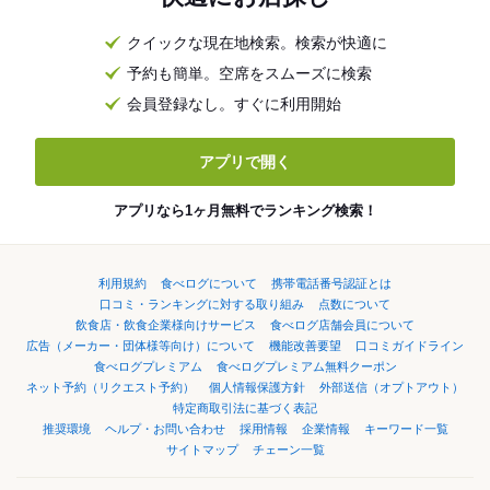
クイックな現在地検索。検索が快適に
予約も簡単。空席をスムーズに検索
会員登録なし。すぐに利用開始
アプリで開く
アプリなら1ヶ月無料でランキング検索！
利用規約
食べログについて
携帯電話番号認証とは
口コミ・ランキングに対する取り組み
点数について
飲食店・飲食企業様向けサービス
食べログ店舗会員について
広告（メーカー・団体様等向け）について
機能改善要望
口コミガイドライン
食べログプレミアム
食べログプレミアム無料クーポン
ネット予約（リクエスト予約）
個人情報保護方針
外部送信（オプトアウト）
特定商取引法に基づく表記
推奨環境
ヘルプ・お問い合わせ
採用情報
企業情報
キーワード一覧
サイトマップ
チェーン一覧