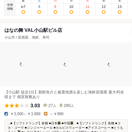
金
土
日
月
火
水
木
空席
7
8
9
10
11
12
13
8
/
情報
はなの舞 VAL小山駅ビル店
小山市 / 居酒屋、海鮮、寿司
【小山駅 徒歩1分】新鮮魚介と厳選地酒を楽しむ海鮮居酒屋 最大45名
様まで 個室座敷あり
3.03
27
280
人
人
￥3,000～￥3,999
～￥999
...■【ソフトドリンク】各種 ■日本
茶
■中国
茶
■【ソフトドリンク】各種 ■コ
カ・コーラ ■ジンジャーエール ■カルピスウォーター ■アイスコーヒー ■とうも