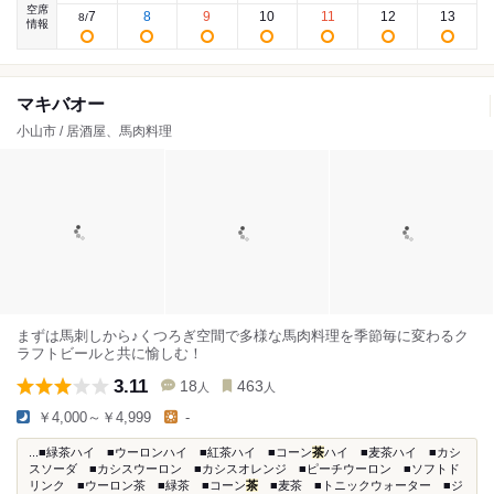
空席
7
8
9
10
11
12
13
8
/
情報
マキバオー
小山市 / 居酒屋、馬肉料理
まずは馬刺しから♪くつろぎ空間で多様な馬肉料理を季節毎に変わるク
ラフトビールと共に愉しむ！
3.11
18
463
人
人
￥4,000～￥4,999
-
...■緑茶ハイ ■ウーロンハイ ■紅茶ハイ ■コーン
茶
ハイ ■麦茶ハイ ■カシ
スソーダ ■カシスウーロン ■カシスオレンジ ■ピーチウーロン ■ソフトド
リンク ■ウーロン茶 ■緑茶 ■コーン
茶
■麦茶 ■トニックウォーター ■ジ