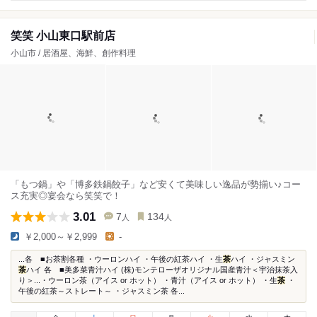
笑笑 小山東口駅前店
小山市 / 居酒屋、海鮮、創作料理
「もつ鍋」や「博多鉄鍋餃子」など安くて美味しい逸品が勢揃い♪コー
ス充実◎宴会なら笑笑で！
3.01
7
134
人
人
￥2,000～￥2,999
-
...各 ■お茶割各種 ・ウーロンハイ ・午後の紅茶ハイ ・生
茶
ハイ ・ジャスミン
茶
ハイ 各 ■美多菜青汁ハイ (株)モンテローザオリジナル国産青汁＜宇治抹茶入
り＞...・ウーロン茶（アイス or ホット） ・青汁（アイス or ホット） ・生
茶
・
午後の紅茶～ストレート～ ・ジャスミン茶 各...