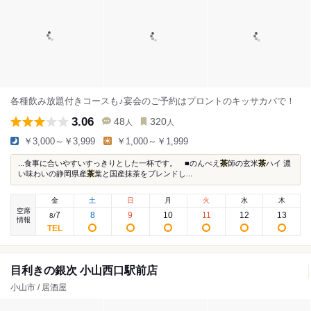
各種飲み放題付きコースも♪宴会のご予約はプロントのキッサカバで！
3.06
48
320
人
人
￥3,000～￥3,999
￥1,000～￥1,999
...食事に合いやすいすっきりとした一杯です。 ■のんべえ
茶
師の玄米
茶
ハイ 濃
い味わいの静岡県産
茶
葉と国産抹茶をブレンドし...
金
土
日
月
火
水
木
空席
7
8
9
10
11
12
13
8
/
情報
目利きの銀次 小山西口駅前店
小山市 / 居酒屋