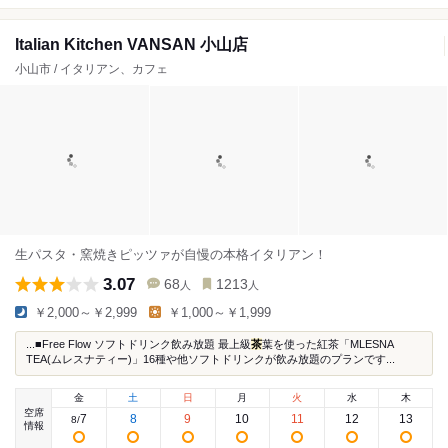
Italian Kitchen VANSAN 小山店
小山市 / イタリアン、カフェ
生パスタ・窯焼きピッツァが自慢の本格イタリアン！
3.07
68
1213
人
人
￥2,000～￥2,999
￥1,000～￥1,999
...■Free Flow ソフトドリンク飲み放題 最上級
茶
葉を使った紅茶「MLESNA
TEA(ムレスナティー)」16種や他ソフトドリンクが飲み放題のプランです...
金
土
日
月
火
水
木
空席
7
8
9
10
11
12
13
8
/
情報