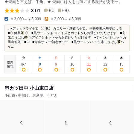
★焼肉と言えば「牛角」★ 焼肉には人を元気にする魔法があるッ。
3.01
6
69
人
人
￥3,000～￥3,999
￥3,000～￥3,999
...■アサヒドライゼロ（小瓶） カロリー・糖質もゼロ。※栄養表示基準による
■◇ 健美
茶
◇ ■黒ウーロン茶 ※アイスとホットからお選びいただけます ■玄
米こうばし
茶
※アイスとホットからお選びいただけます ■ジャンボジョッキde
黒烏龍茶 ■◇...■青春サワー/初恋サワー ■黒ウーロンハイ/玄米こうばし
茶
ハ
イ...
金
土
日
月
火
水
木
空席
7
8
9
10
11
12
13
8
/
情報
串カツ田中 小山東口店
小山市 / 串揚げ、居酒屋、うどん