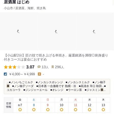
居酒屋 はじめ
小山市 / 居酒屋、海鮮、焼き鳥
【小山駅2分】匠の技で焼き上げる串焼き、厳選銘酒を満喫◎刺身盛り
付きコースは宴会におすすめ
3.07
13
296
人
人
￥4,000～￥4,999
-
...■ノンいちごミルク ■ノンカシスオレンジ ■ノンカシスミルク ■ノン柚子
茶
■ノン柚子ソーダ ■日本酒 一合価格です 熱燗・冷 ■高清水 辛口 秋田...■
コカコーラ ■ジンジャーエール ■オレンジ ■ウーロン茶 ■ジャスミン
茶
...
金
土
日
月
火
水
木
空席
7
8
9
10
11
12
13
8
/
情報