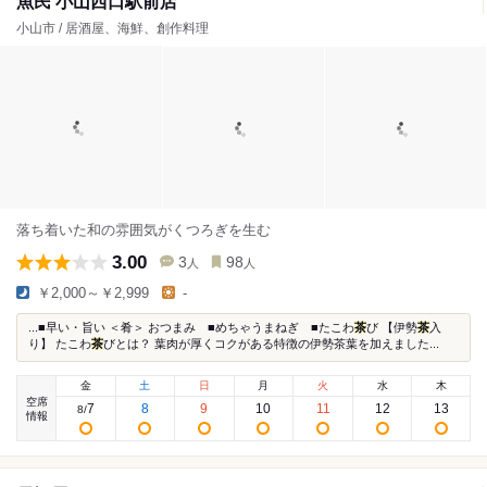
魚民 小山西口駅前店
小山市 / 居酒屋、海鮮、創作料理
落ち着いた和の雰囲気がくつろぎを生む
3.00
3
98
人
人
￥2,000～￥2,999
-
...■早い・旨い ＜肴＞ おつまみ ■めちゃうまねぎ ■たこわ
茶
び 【伊勢
茶
入
り】 たこわ
茶
びとは？ 葉肉が厚くコクがある特徴の伊勢茶葉を加えました...
金
土
日
月
火
水
木
空席
7
8
9
10
11
12
13
8
/
情報