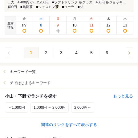
...大…4,400円 小…2,200円 ■ソフトドリンク 各グラス…400円 各ジョッキ…
600円 ■烏龍茶 ■ジャスミン
茶
■コーラ ■ジ...
金
土
日
月
火
水
木
空席
7
8
9
10
11
12
13
8
/
情報
1
2
3
4
5
6
キーワード一覧
チではじまるキーワード
小山・下野でランチを探す
もっと見る
～1,000円
1,000円 ～ 2,000円
2,000円～
関連のリンクをすべて表示する