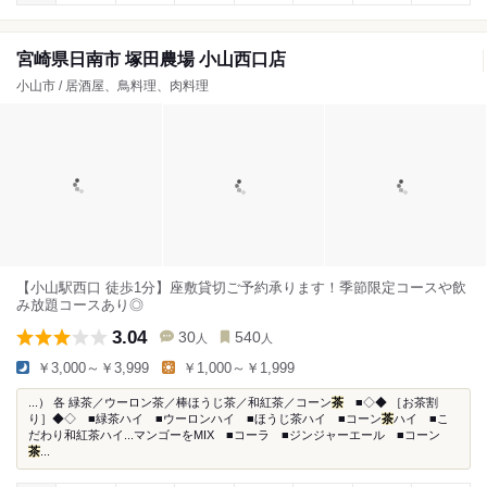
宮崎県日南市 塚田農場 小山西口店
小山市 / 居酒屋、鳥料理、肉料理
【小山駅西口 徒歩1分】座敷貸切ご予約承ります！季節限定コースや飲
み放題コースあり◎
3.04
30
540
人
人
￥3,000～￥3,999
￥1,000～￥1,999
...） 各 緑茶／ウーロン茶／棒ほうじ茶／和紅茶／コーン
茶
■◇◆ ［お茶割
り］◆◇ ■緑茶ハイ ■ウーロンハイ ■ほうじ茶ハイ ■コーン
茶
ハイ ■こ
だわり和紅茶ハイ...マンゴーをMIX ■コーラ ■ジンジャーエール ■コーン
茶
...