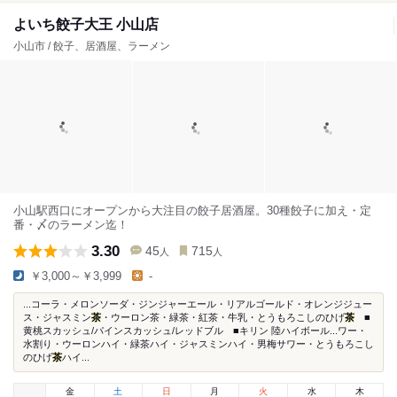
よいち餃子大王 小山店
小山市 / 餃子、居酒屋、ラーメン
小山駅西口にオープンから大注目の餃子居酒屋。30種餃子に加え・定
番・〆のラーメン迄！
3.30
45
715
人
人
￥3,000～￥3,999
-
...コーラ・メロンソーダ・ジンジャーエール・リアルゴールド・オレンジジュー
ス・ジャスミン
茶
・ウーロン茶・緑茶・紅茶・牛乳・とうもろこしのひげ
茶
■
黄桃スカッシュ/パインスカッシュ/レッドブル ■キリン 陸ハイボール...ワー・
水割り・ウーロンハイ・緑茶ハイ・ジャスミンハイ・男梅サワー・とうもろこし
のひげ
茶
ハイ...
金
土
日
月
火
水
木