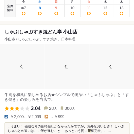
金
土
日
月
火
水
木
空席
7
8
9
10
11
12
13
8
/
情報
しゃぶしゃぶすき焼どん亭 小山店
小山市 / しゃぶしゃぶ、すき焼き、日本料理
牛肉を和風に楽しめるお店★シンプルで奥深い「しゃぶしゃぶ」と「す
き焼き」の楽しみを当店で。
3.04
28
300
人
人
￥2,000～￥2,999
～￥999
...うまい！ 値段なりの期待感しかなかったかですが、意外なおいしさ！ しゃぶ
しゃぶとの違いは、ご飯が進むこと！ あっという間に
茶
椀完食、、 ...