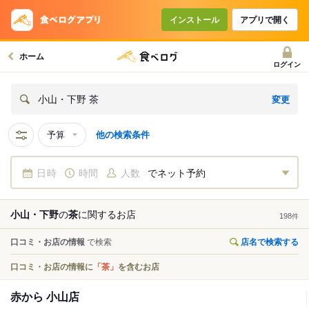
インストール
アプリで開く
ホーム
ログイン
変更
小山・下野 茶
予算
他の検索条件
日時
時間
人数
でネット予約
小山・下野
の
茶
に関する
お店
198
件
口コミ・お店の情報
で検索
店名で検索する
口コミ・お店の情報に
「茶」
を含むお店
赤から 小山店