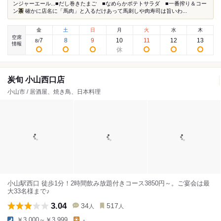
ンジャーエール...■だし巻きたまご ■なめらかポテトサラダ ■一番搾り＆コー
ン
茶
確かに店名に「馬肉」と入るだけあって馬刺しや肉寿司は旨いわ...
金
土
日
月
火
水
木
空席
7
8
9
10
11
12
13
8
/
情報
炭旬 小山西口店
小山市 / 居酒屋、焼き鳥、日本料理
小山駅西口 徒歩1分！2時間飲み放題付きコース3850円～。ご宴会は最
大33名様まで♪
3.04
34
517
人
人
￥3,000～￥3,999
-