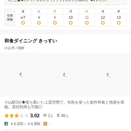
ろこし
茶
■シチリアオレンジ（ブラッドオレンジ100％） ■オレンジ...
金
土
日
月
火
水
木
空席
7
8
9
10
11
12
13
8
/
情報
和食ダイニング きっすい
小山市 / 海鮮
小山駅3分◆落ち着いた上質空間で、旬魚を使った創作和食と地酒を堪
能。貸切利用も可能◎
3.02
2
36
人
人
￥4,000～￥4,999
-