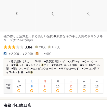
磯の香りと活気あふれる楽しい空間◆新鮮な海の幸と充実のドリンクを
リーズナブルに満喫♪
3.04
20
156
人
人
￥2,000～￥2,999
～￥999
...・追加焼酎（ナカ）…361円 ■美多菜 青汁ハイ ■お茶ハイ ■ウーロンハ
イ ■生
茶
ハイ ■ジャスミン
茶
ハイ ■午後の紅茶ハイ 無糖 ■SUNTORY GIN
翠 ■翠ジンソーダ...■カルピスウォーター ■リアルゴールド ■ウーロン茶 ア
イス/ホット 各 ■生
茶
...
金
土
日
月
火
水
木
空席
7
8
9
10
11
12
13
8
/
情報
海蔵 小山東口店