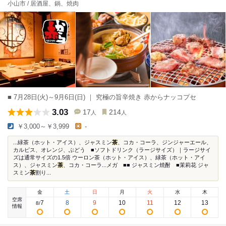
小山市 / 居酒屋、鍋、焼肉
■ 7月28日(火)～9月6日(日) ｜ 究極の旨辛焼き 赤からナッコプセ
3.03
17
214
人
人
￥3,000～￥3,999
-
...緑茶（ホット・アイス）、ジャスミン
茶
、コカ・コーラ、ジンジャーエール、
カルピス、オレンジ、ぶどう ■ソフトドリンク（ラージサイズ）｜ラージサイ
ズは通常サイズの1.5倍 ウーロン茶（ホット・アイス）、緑茶（ホット・アイ
ス）、ジャスミン
茶
、コカ・コーラ...メガ ■■ ジャスミン焼酎 ■茉莉花 ジャ
スミン
茶
割り...
金
土
日
月
火
水
木
空席
7
8
9
10
11
12
13
8
/
情報