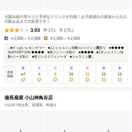
大阪伝統の串カツと手頃なドリンクが自慢！お子様連れの家族から大人
の飲み会まで大歓迎です！
3.03
17
175
人
人
￥2,000～￥2,999
￥2,000～￥2,999
...■すっぱいレモンサワー ■J.J ジャスミン焼酎×ジャスミン
茶
割り ■◆◆◆◆
SUNTORY GIN ◆◆◆◆ ■翠ジンソーダ割り ■◆◆◆◆...■J.B ジャスミン焼
酎×ソーダ割り ■翠ジンクラフトソーダ ■ジャスミン
茶
...
金
土
日
月
火
水
木
空席
7
8
9
10
11
12
13
8
/
情報
備長扇屋 小山神鳥谷店
小山市 / 焼き鳥、居酒屋、串揚げ