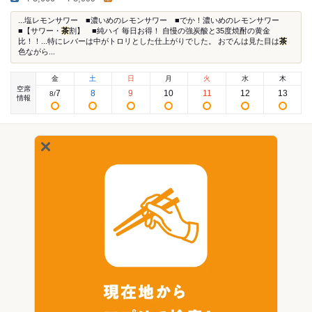
...塩レモンサワー ■濃いめのレモンサワー ■でか！濃いめのレモンサワー
■【サワー・
茶
割】 ■純ハイ 毎日お得！ 自慢の強炭酸と35度焼酎の黄金
比！！...特にレバーは中がトロリとした仕上がりでした。 おでんは見た目は
茶
色ながら...
金
土
日
月
火
水
木
空席
7
8
9
10
11
12
13
8
/
情報