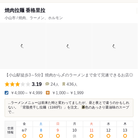
焼肉拉麺 香格里拉
小山市 / 焼肉、ラーメン、ホルモン
【小山駅徒歩3～5分】焼肉から〆のラーメンまで全て完遂できるお店◎
3.19
24
436
人
人
￥4,000～￥4,999
￥1,000～￥1,999
...ラーメンメニューは前来た時と変わってましたが、昼と夜とで違うのかもしれ
ない。 「背脂煮干し拉麺（1160円）」を注文。
茶
色のあっさり醤油味のスープ
で...
金
土
日
月
火
水
木
空席
7
8
9
10
11
12
13
8
/
情報