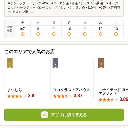
翠ジン...ソフトドリンク ■□■ ■ウーロン茶 / 緑茶 / ジャスミン
茶
各 ■オーガ
ニックハーブティー《ローズヒップ / ミント》...濃いめ +110円 ■JJ割（茉莉花
×ジャスミン
茶
）...
金
土
日
月
火
水
木
空席
7
8
9
10
11
12
13
8
/
情報
このエリアで人気のお店
1
2
3
まつむら
ヨコクラストアハウス
ユナイテッド ヌ
アメノオト
3.9
3.87
3.8
アプリに切り替える