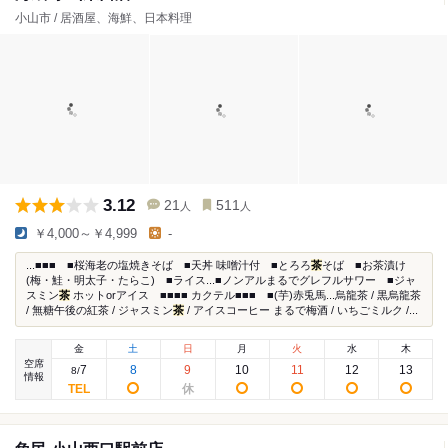
小山市 / 居酒屋、海鮮、日本料理
3.12
21
511
人
人
￥4,000～￥4,999
-
...■■■ ■桜海老の塩焼きそば ■天丼 味噌汁付 ■とろろ
茶
そば ■お茶漬け
(梅・鮭・明太子・たらこ) ■ライス...■ノンアルまるでグレフルサワー ■ジャ
スミン
茶
ホットorアイス ■■■■ カクテル■■■ ■(芋)赤兎馬...烏龍茶 / 黒烏龍茶
/ 無糖午後の紅茶 / ジャスミン
茶
/ アイスコーヒー まるで梅酒 / いちごミルク /...
金
土
日
月
火
水
木
空席
7
8
9
10
11
12
13
8
/
情報