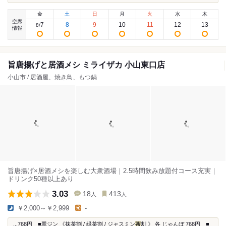
金
土
日
月
火
水
木
空席
7
8
9
10
11
12
13
8
/
情報
旨唐揚げと居酒メシ ミライザカ 小山東口店
小山市 / 居酒屋、焼き鳥、もつ鍋
旨唐揚げ×居酒メシを楽しむ大衆酒場｜2.5時間飲み放題付コース充実｜
ドリンク50種以上あり
3.03
18
413
人
人
￥2,000～￥2,999
-
...768円 ■翠ジン 《抹茶割 / 緑茶割 / ジャスミン
茶
割 》 各 じゃんぼ 768円 ■