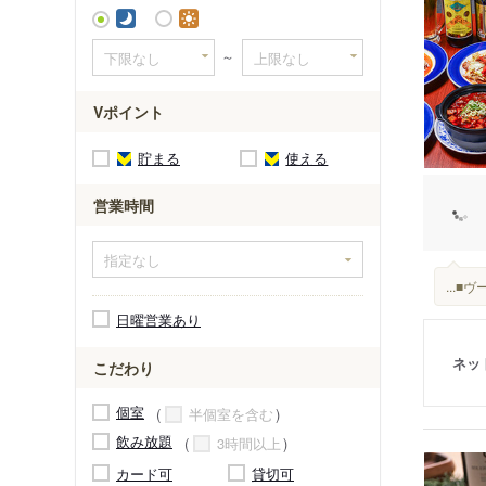
～
Vポイント
貯まる
使える
営業時間
...
日曜営業あり
ネッ
こだわり
個室
半個室を含む
飲み放題
3時間以上
カード可
貸切可