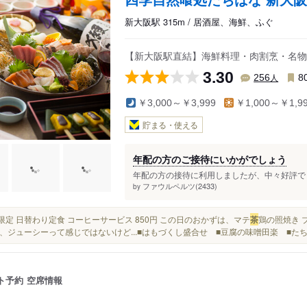
新大阪駅 315m / 居酒屋、海鮮、ふぐ
【新大阪駅直結】海鮮料理・肉割烹・名物
3.30
人
256
8
￥3,000～￥3,999
￥1,000～￥1,9
貯まる・使える
年配の方のご接待にいかがでしょう
年配の方の接待に利用しましたが、中々好評でし
ファウルペルツ(2433)
by
平日限定 日替わり定食 コーヒーサービス 850円 この日のおかずは、マテ
茶
鶏の照焼き 
、ジューシーって感じではないけど...■はもづくし盛合せ ■豆腐の味噌田楽 ■た
ト予約
空席情報