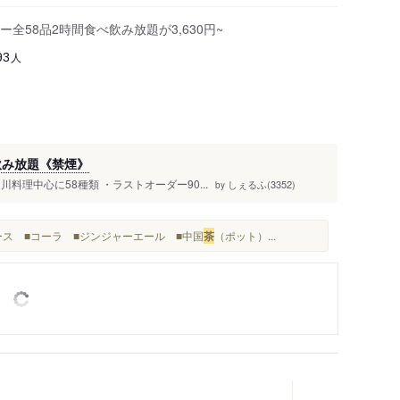
58品2時間食べ飲み放題が3,630円~
人
93
飲み放題《禁煙》
料理中心に58種類 ・ラストオーダー90...
しぇるふ(3352)
by
ース ■コーラ ■ジンジャーエール ■中国
茶
（ポット）...