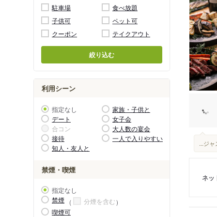
駐車場
食べ放題
子供可
ペット可
クーポン
テイクアウト
絞り込む
利用シーン
指定なし
家族・子供と
デート
女子会
合コン
大人数の宴会
接待
一人で入りやすい
...
知人・友人と
禁煙・喫煙
ネッ
指定なし
禁煙
分煙を含む
喫煙可