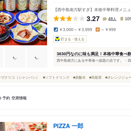
【西中島南方駅すぎ】本格中華料理メニュー全
3.27
人
48
10
￥3,000～￥3,999
～￥999
貯まる・使える
3630円なのに味も満足！本格中華食べ
西中島南方にある中華食べ放題の店です。 ・四川
■ヴーヴクリコ（シャンパン） ■ソフトドリンク ■炭酸水 ■烏龍茶 ■オレンジジュ
ト予約
空席情報
PIZZA 一郎