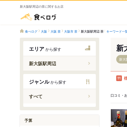
新大阪駅周辺の茶に関するお店
食べログ
食べログ
大阪
大阪 茶
大阪市 茶
キーワード一
新大阪駅周辺 茶
新
エリア
から探す
新大
新大阪駅周辺
東淀川駅
ジャンル
から探す
新大阪駅
東三国駅
口コミ・
すべて
西中島南
南方駅
予算