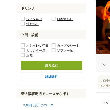
ドリンク
ワインあり
日本酒あり
焼酎あり
空間・設備
オシャレな空間
カップルシート
カウンター席
ソファー席
座敷
絞り込む
詳細条件
...
たいね
新大阪駅周辺でコースから探す
ネッ
3,000円以下のコース