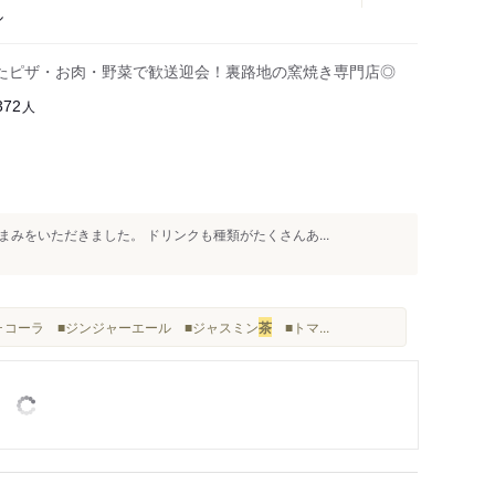
ル
たピザ・お肉・野菜で歓送迎会！裏路地の窯焼き専門店◎
人
372
みをいただきました。 ドリンクも種類がたくさんあ...
カ･コーラ ■ジンジャーエール ■ジャスミン
茶
■トマ...