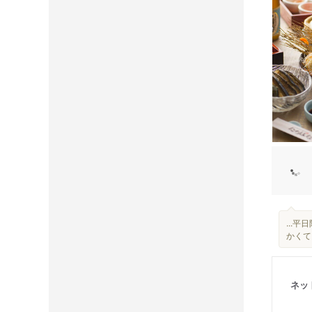
...
かくて
ネッ