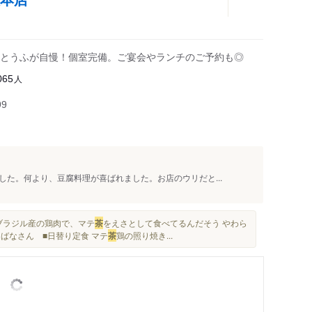
とうふが自慢！個室完備。ご宴会やランチのご予約も◎
人
065
99
た。何より、豆腐料理が喜ばれました。お店のウリだと...
ブラジル産の鶏肉で、マテ
茶
をえさとして食べてるんだそう やわら
ちばなさん ■日替り定食 マテ
茶
鶏の照り焼き...