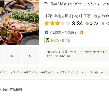
西中島南方駅 211m / ピザ、イタリアン、バ
【西中島南方駅徒歩5分】丁寧に焼き上げ
3.34
人
147
4
￥3,000～￥3,999
-
貯まる・使える
落ち着いた空間でバラエティ豊かなピザとおつま
ちいたけ224(12)
by
ジャスミン ■ワイン ■赤ワイン ■白ワイン ■ソフトドリンク ■ウーロン茶 ■コ
ト予約
空席情報