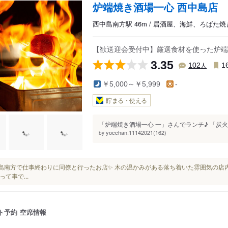
炉端焼き酒場一心 西中島店
西中島南方駅 46m / 居酒屋、海鮮、ろばた焼
【歓送迎会受付中】厳選食材を使った炉端
3.35
人
102
1
￥5,000～￥5,999
-
貯まる・使える
「炉端焼き酒場一心 一」さんでランチ♪ 「炭火
yocchan.11142021(162)
by
西中島南方で仕事終わりに同僚と行ったお店✨ 木の温かみがある落ち着いた雰囲気の店
って事で...
ト予約
空席情報