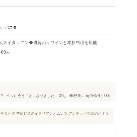
ー、パスタ
の人気イタリアン◆週替わりワインと本格料理を堪能
人
469
、久々に会うことになりました。 新しい勤務先...
匿命係(1338)
by
のテリーヌ 季節野菜のイタリアンオムレツ アンチョビを詰めたオリ