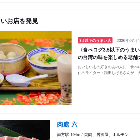
しいお店を発見
2026年07月1
3.5以下のうまい店
〈食べログ3.5以下のうま
の台湾の味を楽しめる老舗
おいしいもの好きのあの人に「食べロ
住のライター・猫田しげるさんが、
肉處 六
南方駅 194m / 焼肉、居酒屋、ホルモン