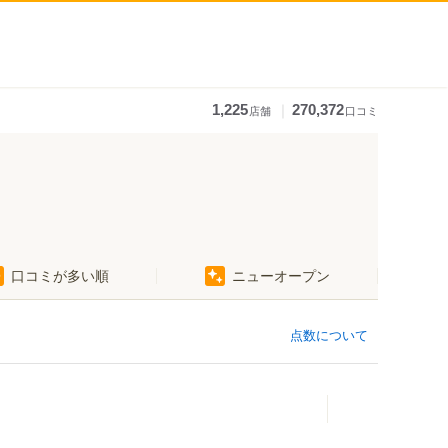
｜
1,225
270,372
店舗
口コミ
口コミが多い順
ニューオープン
点数について