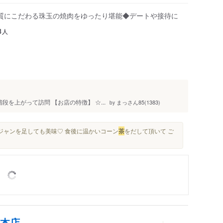
質にこだわる珠玉の焼肉をゆったり堪能◆デートや接待に
人
8
段を上がって訪問 【お店の特徴】 ☆...
まっさん85(1383)
by
ュジャンを足しても美味♡ 食後に温かいコーン
茶
をだして頂いて ご
阪本店