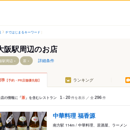
覧
チではじまるキーワード
大阪駅周辺のお店
詳細条件
阪駅周辺
茶
標準
ランキング
【予約・PR店舗優先順】
茶
お店の情報に「
」を含むレストラン
1
～
20
件を表示
／
全
296
件
方駅
中華料理 福香源
南方駅 114m / 中華料理、居酒屋、ラーメン