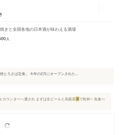
き
焼きと全国各地の日本酒が味わえる酒場
人
600
焼とろさば定食」 今年の2月にオープンされた...
内 カウンターへ通され まずは生ビールと烏龍茶
茶
で乾杯✨ 魚食べ