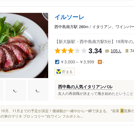
イルソーレ
西中島南方駅 280m / イタリアン、ワインバ
【新大阪駅・西中島南方駅5分】19周年
3.34
人
105
7
￥3,000～￥3,999
-
貯まる
西中島の人気イタリアンバル
友人の再就職が決まって働き始めたということで
9月、10月、11月までの予定が決定！価値観が一緒やから一瞬で決まる。 *前菜
茶
見豚
海の幸のマリネ ブロッコリー *白ワイン フルボトル...