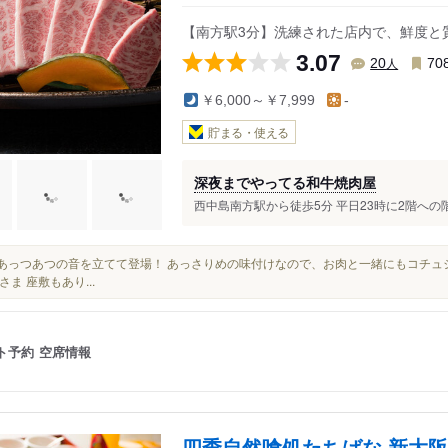
【南方駅3分】洗練された店内で、鮮度と
3.07
人
20
70
￥6,000～￥7,999
-
貯まる・使える
深夜までやってる和牛焼肉屋
西中島南方駅から徒歩5分 平日23時に2階への階
っとあっつあつの音を立てて登場！ あっさりめの味付けなので、お肉と一緒にもコチ
さま 座敷もあり...
ト予約
空席情報
四季自然喰処たちばな 新大