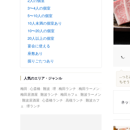
2人の個室
3〜4人の個室
5〜10人の個室
10人未満の個室あり
10〜20人の個室
20人以上の個室
宴会に使える
座敷あり
掘りごたつあり
...
人気のエリア・ジャンル
ちそう
梅田
心斎橋
難波
堺
梅田ランチ
梅田ラーメン
梅田居酒屋
難波ランチ
梅田カフェ
難波ラーメン
難波居酒屋
心斎橋ランチ
高槻ランチ
難波カフ
ネッ
ェ
堺ランチ