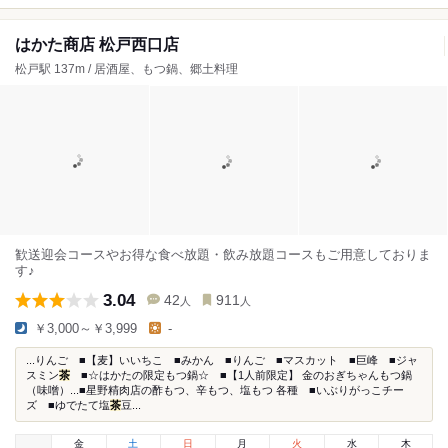
はかた商店 松戸西口店
松戸駅 137m / 居酒屋、もつ鍋、郷土料理
歓送迎会コースやお得な食べ放題・飲み放題コースもご用意しておりま
す♪
3.04
42
911
人
人
￥3,000～￥3,999
-
...りんご ■【麦】いいちこ ■みかん ■りんご ■マスカット ■巨峰 ■ジャ
スミン
茶
■☆はかたの限定もつ鍋☆ ■【1人前限定】 金のおぎちゃんもつ鍋
（味噌）...■星野精肉店の酢もつ、辛もつ、塩もつ 各種 ■いぶりがっこチー
ズ ■ゆでたて塩
茶
豆...
金
土
日
月
火
水
木