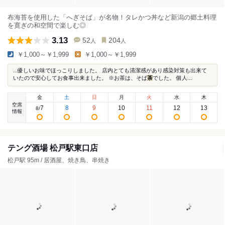
布海苔を使用した「へぎそば」が名物！タレかつ丼など新潟の郷土料理
を寛ぎの和空間で楽しむ◎
3.13
52
204
人
人
￥1,000～￥1,999
￥1,000～￥1,999
...優しいお味でほっこりしました。 店内とても清潔感があり感染対策も出来て
いたので安心してお食事出来ました。 ※お茶は、そば
茶
でした。 個人...
金
土
日
月
火
水
木
空席
7
8
9
10
11
12
13
8
/
情報
テング酒場 松戸駅東口店
松戸駅 95m / 居酒屋、焼き鳥、串焼き