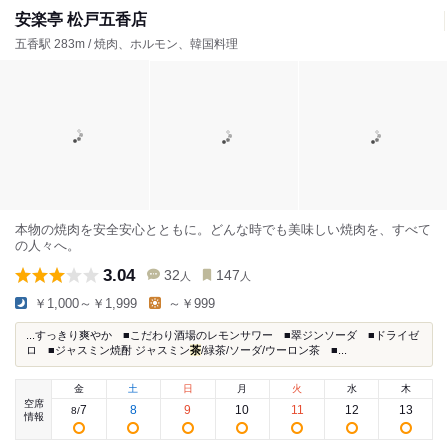
安楽亭 松戸五香店
五香駅 283m / 焼肉、ホルモン、韓国料理
本物の焼肉を安全安心とともに。どんな時でも美味しい焼肉を、すべて
の人々へ。
3.04
32
147
人
人
￥1,000～￥1,999
～￥999
...すっきり爽やか ■こだわり酒場のレモンサワー ■翠ジンソーダ ■ドライゼ
ロ ■ジャスミン焼酎 ジャスミン
茶
/緑茶/ソーダ/ウーロン茶 ■...
金
土
日
月
火
水
木
空席
7
8
9
10
11
12
13
8
/
情報