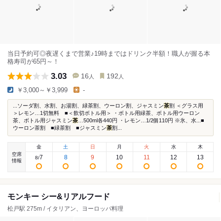
当日予約可◎夜遅くまで営業♪19時まではドリンク半額！職人が握る本
格寿司が65円～！
3.03
16
192
人
人
￥3,000～￥3,999
-
...ソーダ割、水割、お湯割、緑茶割、ウーロン割、ジャスミン
茶
割 ＜グラス用
＞レモン…1切無料 ■＜飲切ボトル用＞ ・ボトル用緑茶、ボトル用ウーロン
茶、ボトル用ジャスミン
茶
…500ml各440円 ・レモン…1/2個110円 ※氷、水...■
ウーロン茶割 ■緑茶割 ■ジャスミン
茶
割...
金
土
日
月
火
水
木
空席
7
8
9
10
11
12
13
8
/
情報
モンキー シー&リアルフード
松戸駅 275m / イタリアン、ヨーロッパ料理