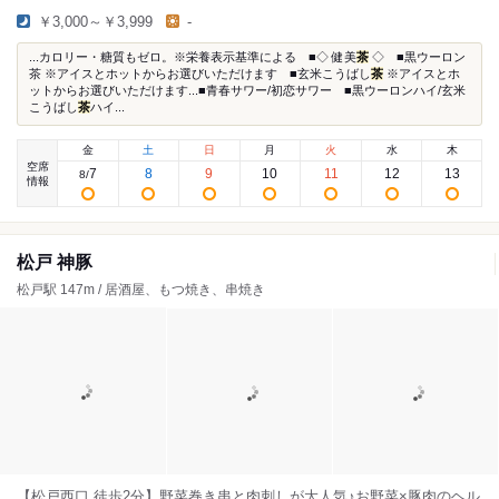
￥3,000～￥3,999
-
...カロリー・糖質もゼロ。※栄養表示基準による ■◇ 健美
茶
◇ ■黒ウーロン
茶 ※アイスとホットからお選びいただけます ■玄米こうばし
茶
※アイスとホ
ットからお選びいただけます...■青春サワー/初恋サワー ■黒ウーロンハイ/玄米
こうばし
茶
ハイ...
金
土
日
月
火
水
木
空席
7
8
9
10
11
12
13
8
/
情報
松戸 神豚
松戸駅 147m / 居酒屋、もつ焼き、串焼き
【松戸西口 徒歩2分】野菜巻き串と肉刺しが大人気♪お野菜×豚肉のヘル