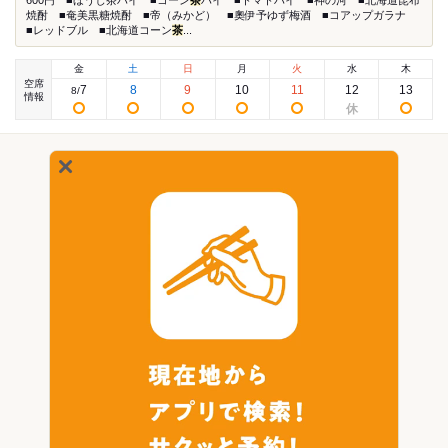
600円 ■ほうじ茶ハイ ■コーン
茶
ハイ ■トマトハイ ■神の河 ■北海道昆布
焼酎 ■奄美黒糖焼酎 ■帝（みかど） ■奧伊予ゆず梅酒 ■コアップガラナ
■レッドブル ■北海道コーン
茶
...
金
土
日
月
火
水
木
空席
7
8
9
10
11
12
13
8
/
情報