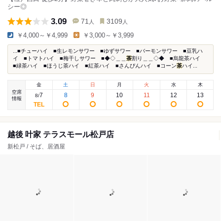
シー◎
3.09
71
3109
人
人
￥4,000～￥4,999
￥3,000～￥3,999
...■チューハイ ■生レモンサワー ■ゆずサワー ■バーモンサワー ■豆乳ハ
イ ■トマトハイ ■梅干しサワー ■◆◇＿＿
茶
割り＿＿◇◆ ■烏龍茶ハイ
■緑茶ハイ ■ほうじ茶ハイ ■紅茶ハイ ■さんぴんハイ ■コーン
茶
ハイ...
金
土
日
月
火
水
木
空席
7
8
9
10
11
12
13
8
/
情報
越後 叶家 テラスモール松戸店
新松戸 / そば、居酒屋