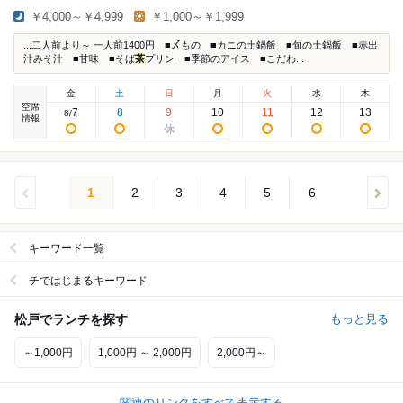
￥4,000～￥4,999
￥1,000～￥1,999
...二人前より～ 一人前1400円 ■〆もの ■カニの土鍋飯 ■旬の土鍋飯 ■赤出
汁みそ汁 ■甘味 ■そば
茶
プリン ■季節のアイス ■こだわ...
金
土
日
月
火
水
木
空席
7
8
9
10
11
12
13
8
/
情報
1
2
3
4
5
6
キーワード一覧
チではじまるキーワード
松戸でランチを探す
もっと見る
～1,000円
1,000円 ～ 2,000円
2,000円～
関連のリンクをすべて表示する