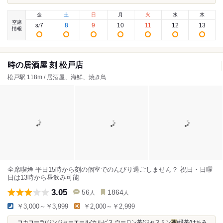
金
土
日
月
火
水
木
空席
7
8
9
10
11
12
13
8
/
情報
時の居酒屋 刻 松戸店
松戸駅 118m / 居酒屋、海鮮、焼き鳥
全席喫煙 平日15時から刻の個室でのんびり過ごしません？ 祝日・日曜
日は13時から昼飲み可能
3.05
56
1864
人
人
￥3,000～￥3,999
￥2,000～￥2,999
...コカコーラ/ジンジャーエール/カルピス ウーロン茶/ジャスミン
茶
/緑茶/はちみ