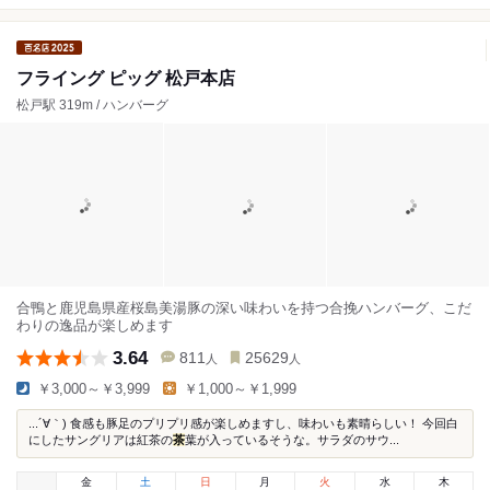
フライング ピッグ 松戸本店
松戸駅 319m / ハンバーグ
合鴨と鹿児島県産桜島美湯豚の深い味わいを持つ合挽ハンバーグ、こだ
わりの逸品が楽しめます
3.64
811
25629
人
人
￥3,000～￥3,999
￥1,000～￥1,999
...´∀｀) 食感も豚足のプリプリ感が楽しめますし、味わいも素晴らしい！ 今回白
にしたサングリアは紅茶の
茶
葉が入っているそうな。サラダのサウ...
金
土
日
月
火
水
木