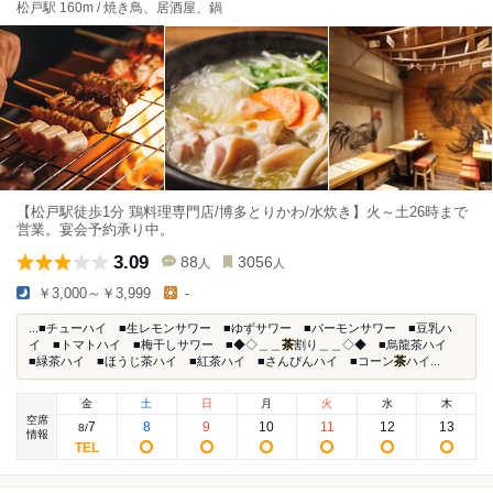
松戸駅 160m / 焼き鳥、居酒屋、鍋
【松戸駅徒歩1分 鶏料理専門店/博多とりかわ/水炊き】火～土26時まで
営業。宴会予約承り中。
3.09
88
3056
人
人
￥3,000～￥3,999
-
...■チューハイ ■生レモンサワー ■ゆずサワー ■バーモンサワー ■豆乳ハ
イ ■トマトハイ ■梅干しサワー ■◆◇＿＿
茶
割り＿＿◇◆ ■烏龍茶ハイ
■緑茶ハイ ■ほうじ茶ハイ ■紅茶ハイ ■さんぴんハイ ■コーン
茶
ハイ...
金
土
日
月
火
水
木
空席
7
8
9
10
11
12
13
8
/
情報