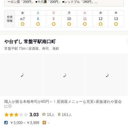
ーロン茶「200円」 ■十六
茶
「200円」 ■レッドブル「280円」...
金
土
日
月
火
水
木
空席
7
8
9
10
11
12
13
8
/
情報
や台ずし 常盤平駅南口町
常盤平駅 73m / 居酒屋、寿司、海鮮
職人が握る本格寿司が65円～！居酒屋メニューも充実♪家族連れや宴会
に◎
3.03
15
161
人
人
￥3,000～￥3,999
-