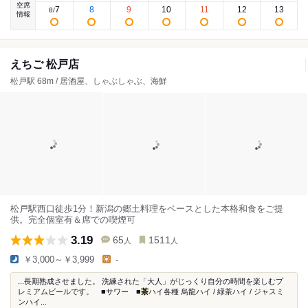
空席
7
8
9
10
11
12
13
8
/
情報
えちご 松戸店
松戸駅 68m / 居酒屋、しゃぶしゃぶ、海鮮
松戸駅西口徒歩1分！新潟の郷土料理をベースとした本格和食をご提
供。完全個室有＆席での喫煙可
3.19
65
1511
人
人
￥3,000～￥3,999
-
...長期熟成させました。 洗練された「大人」がじっくり自分の時間を楽しむプ
レミアムビールです。 ■サワー ■
茶
ハイ各種 烏龍ハイ / 緑茶ハイ / ジャスミ
ンハイ...