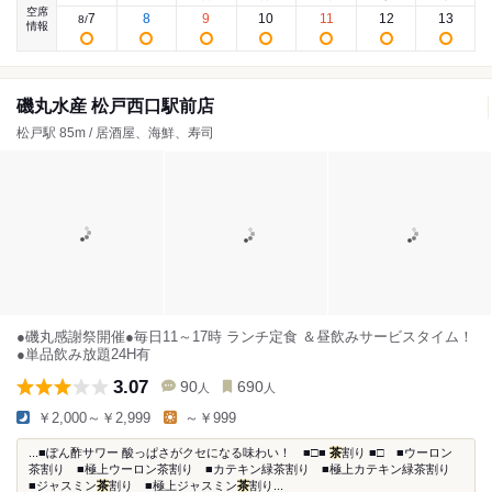
空席
7
8
9
10
11
12
13
8
/
情報
磯丸水産 松戸西口駅前店
松戸駅 85m / 居酒屋、海鮮、寿司
●磯丸感謝祭開催●毎日11～17時 ランチ定食 ＆昼飲みサービスタイム！
●単品飲み放題24H有
3.07
90
690
人
人
￥2,000～￥2,999
～￥999
...■ぽん酢サワー 酸っぱさがクセになる味わい！ ■□■
茶
割り ■□ ■ウーロン
茶割り ■極上ウーロン茶割り ■カテキン緑茶割り ■極上カテキン緑茶割り
■ジャスミン
茶
割り ■極上ジャスミン
茶
割り...