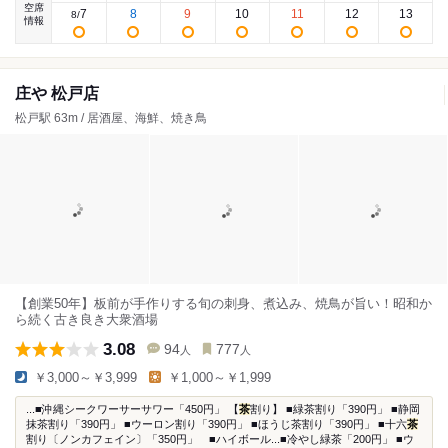
空席
7
8
9
10
11
12
13
8
/
情報
庄や 松戸店
松戸駅 63m / 居酒屋、海鮮、焼き鳥
【創業50年】板前が手作りする旬の刺身、煮込み、焼鳥が旨い！昭和か
ら続く古き良き大衆酒場
3.08
94
777
人
人
￥3,000～￥3,999
￥1,000～￥1,999
...■沖縄シークワーサーサワー「450円」 【
茶
割り】 ■緑茶割り「390円」 ■静岡
抹茶割り「390円」 ■ウーロン割り「390円」 ■ほうじ茶割り「390円」 ■十六
茶
割り〔ノンカフェイン〕「350円」 ■ハイボール...■冷やし緑茶「200円」 ■ウ