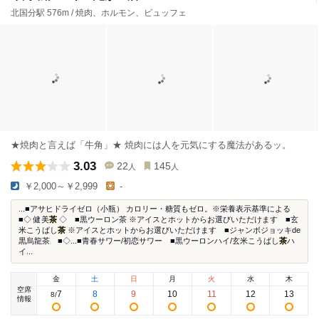
北国分駅 576m / 焼肉、ホルモン、ビュッフェ
★焼肉と言えば「牛角」★ 焼肉には人を元気にする魔法があるッ。
3.03
22
145
人
人
￥2,000～￥2,999
-
...■アサヒドライゼロ（小瓶） カロリー・糖質もゼロ。※栄養表示基準による
■◇ 健美
茶
◇ ■黒ウーロン茶 ※アイスとホットからお選びいただけます ■玄
米こうばし
茶
※アイスとホットからお選びいただけます ■ジャンボジョッキde
黒烏龍茶 ■◇...■青春サワー/初恋サワー ■黒ウーロンハイ/玄米こうばし
茶
ハ
イ...
金
土
日
月
火
水
木
空席
7
8
9
10
11
12
13
8
/
情報