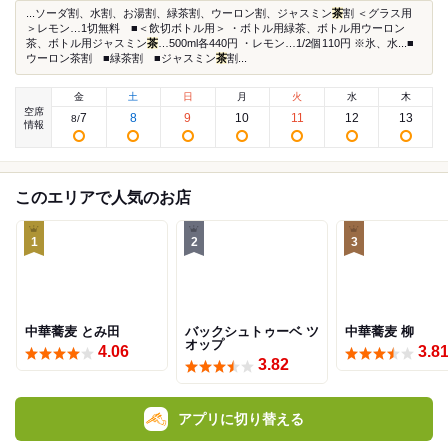
...ソーダ割、水割、お湯割、緑茶割、ウーロン割、ジャスミン
茶
割 ＜グラス用
＞レモン…1切無料 ■＜飲切ボトル用＞ ・ボトル用緑茶、ボトル用ウーロン
茶、ボトル用ジャスミン
茶
…500ml各440円 ・レモン…1/2個110円 ※氷、水...■
ウーロン茶割 ■緑茶割 ■ジャスミン
茶
割...
金
土
日
月
火
水
木
空席
7
8
9
10
11
12
13
8
/
情報
このエリアで人気のお店
1
2
3
中華蕎麦 とみ田
バックシュトゥーベ ツ
中華蕎麦 柳
オップ
4.06
3.8
3.82
アプリに切り替える