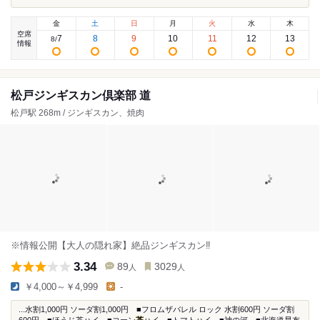
金
土
日
月
火
水
木
空席
7
8
9
10
11
12
13
8
/
情報
松戸ジンギスカン倶楽部 道
松戸駅 268m / ジンギスカン、焼肉
※情報公開【大人の隠れ家】絶品ジンギスカン‼
3.34
89
3029
人
人
￥4,000～￥4,999
-
...水割1,000円 ソーダ割1,000円 ■フロムザバレル ロック 水割600円 ソーダ割