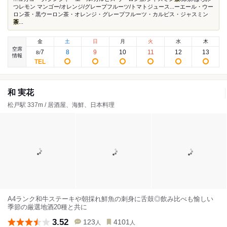
つレモン マンゴー/オレンジ/グレープフルーツ/トマトジュース...ーエール・ウー
ロン茶・黒ウーロン茶・オレンジ・グレープフルーツ・カルピス・ジャスミン
茶
...
金
土
日
月
火
水
木
空席
7
8
9
10
11
12
13
8
/
情報
和 実花
松戸駅 337m / 居酒屋、海鮮、日本料理
A4ランク和牛ステーキや朝採れ鮮魚の刺身に舌鼓◎飲み比べも愉しい
季節の厳選地酒20種と共に
3.52
123
4101
人
人