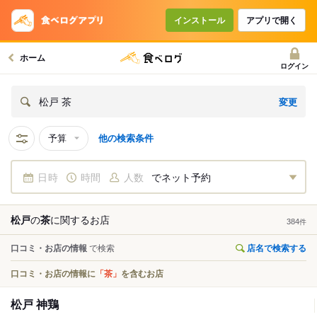
インストール
アプリで開く
ホーム
ログイン
変更
松戸 茶
予算
他の検索条件
日時
時間
人数
でネット予約
松戸
の
茶
に関する
お店
384
件
口コミ・お店の情報
で検索
店名で検索する
口コミ・お店の情報に
「茶」
を含むお店
松戸 神鶏