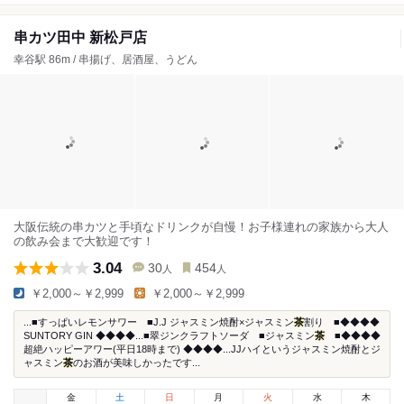
串カツ田中 新松戸店
幸谷駅 86m / 串揚げ、居酒屋、うどん
大阪伝統の串カツと手頃なドリンクが自慢！お子様連れの家族から大人
の飲み会まで大歓迎です！
3.04
30
454
人
人
￥2,000～￥2,999
￥2,000～￥2,999
...■すっぱいレモンサワー ■J.J ジャスミン焼酎×ジャスミン
茶
割り ■◆◆◆◆
SUNTORY GIN ◆◆◆◆...■翠ジンクラフトソーダ ■ジャスミン
茶
■◆◆◆◆
超絶ハッピーアワー(平日18時まで) ◆◆◆◆...JJハイというジャスミン焼酎とジ
ャスミン
茶
のお酒が美味しかったです...
金
土
日
月
火
水
木