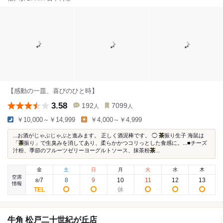
【感動の一皿、喜びのひと時】
3.58
192
7099
人
人
￥10,000～￥14,999
￥4,000～￥4,999
...お酒がじゃぶじゃぶと進みます。 正しく酒泥棒です。 ◯
茶
振り生子 海鼠は
「
茶
振り」で生臭みを消してあり、柔らかかつコリっとした食感に。...■チーズ
汁粉、季節のフルーツゼリーヨーグルトソース、抹茶粉
茶
...
金
土
日
月
火
水
木
空席
7
8
9
10
11
12
13
8
/
情報
牛角 松戸二十世紀が丘店