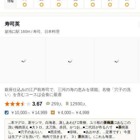
情報
寿司英
築地口駅 160m / 寿司、日本料理
銀座仕込みの江戸前寿司で、三河の海の恵みを堪能。名物「穴子の洗
い」を含むコースは会食に最適
3.67
259
12930
人
人
￥10,000～￥14,999
￥4,000～￥4,999
...本マグロ、新サンマ、白海老、蒸しあわび □青柳、ユリ根の
茶碗蒸
□あなごの
洗い梅肉添え ■大トロ、太刀魚、赤貝、かつお...■二代目が作る八寸 ■
茶
椀蒸
し。 ■穴子のあらい。 ■西京焼。 ■珍味。 ■あおやぎ。...定番です） 今度
は生アナゴを洗いで。梅肉で頂きます。 ３）
茶
腕蒸し（これも毎度...