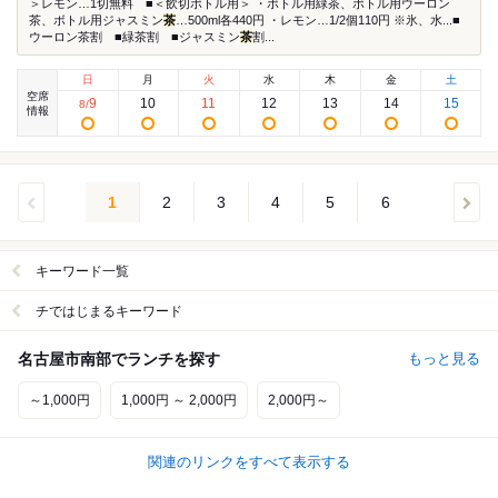
＞レモン…1切無料 ■＜飲切ボトル用＞ ・ボトル用緑茶、ボトル用ウーロン
茶、ボトル用ジャスミン
茶
…500ml各440円 ・レモン…1/2個110円 ※氷、水...■
ウーロン茶割 ■緑茶割 ■ジャスミン
茶
割...
日
月
火
水
木
金
土
空席
9
10
11
12
13
14
15
8
/
情報
1
2
3
4
5
6
キーワード一覧
チではじまるキーワード
名古屋市南部でランチを探す
もっと見る
～1,000円
1,000円 ～ 2,000円
2,000円～
関連のリンクをすべて表示する