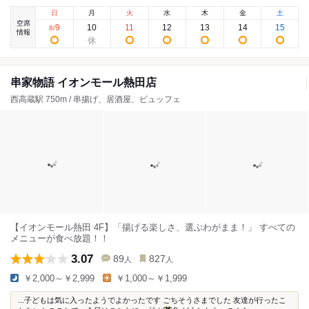
日
月
火
水
木
金
土
空席
9
10
11
12
13
14
15
8
/
情報
串家物語 イオンモール熱田店
西高蔵駅 750m / 串揚げ、居酒屋、ビュッフェ
【イオンモール熱田 4F】「揚げる楽しさ、選ぶわがまま！」 すべての
メニューが食べ放題！！
3.07
89
827
人
人
￥2,000～￥2,999
￥1,000～￥1,999
...子どもは気に入ったようでよかったです ごちそうさまでした 友達が行ったこ