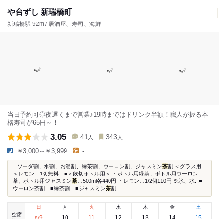
や台ずし 新瑞橋町
新瑞橋駅 92m / 居酒屋、寿司、海鮮
当日予約可◎夜遅くまで営業♪19時まではドリンク半額！職人が握る本
格寿司が65円～！
3.05
41
343
人
人
￥3,000～￥3,999
-
...ソーダ割、水割、お湯割、緑茶割、ウーロン割、ジャスミン
茶
割 ＜グラス用
＞レモン…1切無料 ■＜飲切ボトル用＞ ・ボトル用緑茶、ボトル用ウーロン
茶、ボトル用ジャスミン
茶
…500ml各440円 ・レモン…1/2個110円 ※氷、水...■
ウーロン茶割 ■緑茶割 ■ジャスミン
茶
割...
日
月
火
水
木
金
土
空席
9
10
11
12
13
14
15
8
/