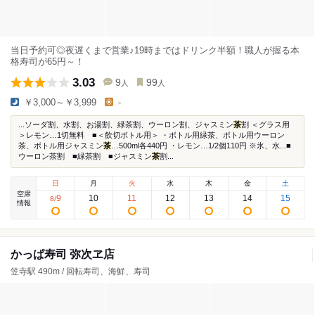
当日予約可◎夜遅くまで営業♪19時まではドリンク半額！職人が握る本
格寿司が65円～！
3.03
9
99
人
人
￥3,000～￥3,999
-
...ソーダ割、水割、お湯割、緑茶割、ウーロン割、ジャスミン
茶
割 ＜グラス用
＞レモン…1切無料 ■＜飲切ボトル用＞ ・ボトル用緑茶、ボトル用ウーロン
茶、ボトル用ジャスミン
茶
…500ml各440円 ・レモン…1/2個110円 ※氷、水...■
ウーロン茶割 ■緑茶割 ■ジャスミン
茶
割...
日
月
火
水
木
金
土
空席
9
10
11
12
13
14
15
8
/
情報
かっぱ寿司 弥次ヱ店
笠寺駅 490m / 回転寿司、海鮮、寿司