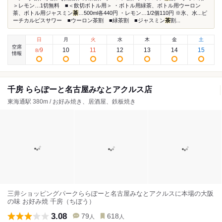
＞レモン…1切無料 ■＜飲切ボトル用＞ ・ボトル用緑茶、ボトル用ウーロン
茶、ボトル用ジャスミン
茶
…500ml各440円 ・レモン…1/2個110円 ※氷、水...ピ
ーチカルピスサワー ■ウーロン茶割 ■緑茶割 ■ジャスミン
茶
割...
日
月
火
水
木
金
土
空席
9
10
11
12
13
14
15
8
/
情報
千房 ららぽーと名古屋みなとアクルス店
東海通駅 380m / お好み焼き、居酒屋、鉄板焼き
三井ショッピングパークららぽーと名古屋みなとアクルスに本場の大阪
の味 お好み焼 千房（ちぼう）
3.08
79
618
人
人