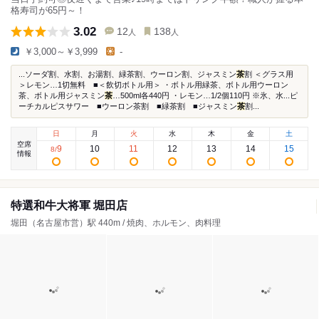
格寿司が65円～！
3.02
12
138
人
人
￥3,000～￥3,999
-
...ソーダ割、水割、お湯割、緑茶割、ウーロン割、ジャスミン
茶
割 ＜グラス用
＞レモン…1切無料 ■＜飲切ボトル用＞ ・ボトル用緑茶、ボトル用ウーロン
茶、ボトル用ジャスミン
茶
…500ml各440円 ・レモン…1/2個110円 ※氷、水...ピ
ーチカルピスサワー ■ウーロン茶割 ■緑茶割 ■ジャスミン
茶
割...
日
月
火
水
木
金
土
空席
9
10
11
12
13
14
15
8
/
情報
特選和牛大将軍 堀田店
堀田（名古屋市営）駅 440m / 焼肉、ホルモン、肉料理