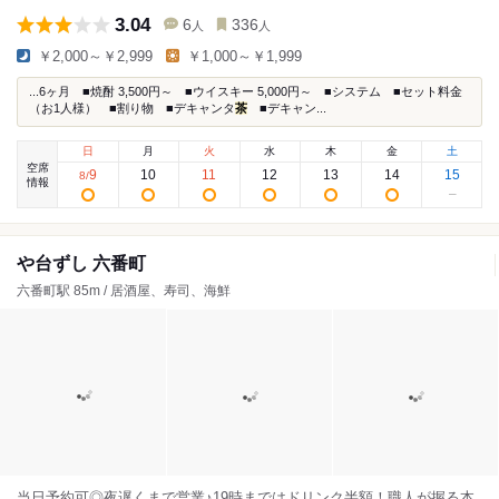
3.04
6
336
人
人
￥2,000～￥2,999
￥1,000～￥1,999
...6ヶ月 ■焼酎 3,500円～ ■ウイスキー 5,000円～ ■システム ■セット料金
（お1人様） ■割り物 ■デキャンタ
茶
■デキャン...
日
月
火
水
木
金
土
空席
9
10
11
12
13
14
15
8
/
情報
や台ずし 六番町
六番町駅 85m / 居酒屋、寿司、海鮮
当日予約可◎夜遅くまで営業♪19時まではドリンク半額！職人が握る本