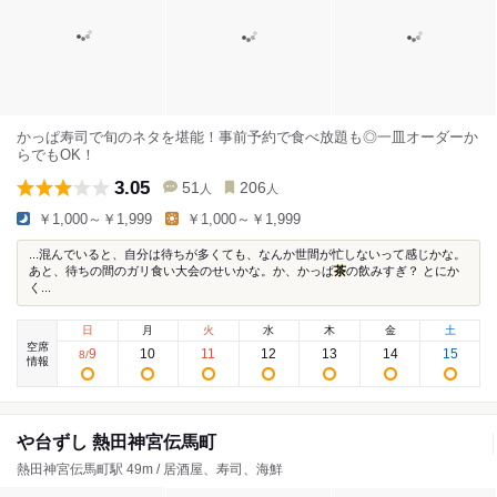
かっぱ寿司で旬のネタを堪能！事前予約で食べ放題も◎一皿オーダーか
らでもOK！
3.05
51
206
人
人
￥1,000～￥1,999
￥1,000～￥1,999
...混んでいると、自分は待ちが多くても、なんか世間が忙しないって感じかな。
あと、待ちの間のガリ食い大会のせいかな。か、かっぱ
茶
の飲みすぎ？ とにか
く...
日
月
火
水
木
金
土
空席
9
10
11
12
13
14
15
8
/
情報
や台ずし 熱田神宮伝馬町
熱田神宮伝馬町駅 49m / 居酒屋、寿司、海鮮