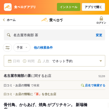
インストール
アプリで開く
ホーム
ログイン
変更
名古屋市南部 茶
予算
他の検索条件
日時
時間
人数
でネット予約
名古屋市南部
の
茶
に関する
お店
512
件
口コミ・お店の情報
で検索
店名で検索する
口コミ・お店の情報に
「茶」
を含むお店
骨付鳥、からあげ、焼鳥 がブリチキン。 新瑞橋