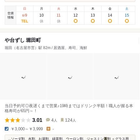
日
月
火
水
木
金
土
空席
9
10
11
12
13
14
15
8
/
情報
や台ずし 堀田町
堀田（名古屋市営）駅 82m / 居酒屋、寿司、海鮮
当日予約可◎夜遅くまで営業♪19時まではドリンク半額！職人が握る本
格寿司が65円～！
3.01
4
124
人
人
￥3,000～￥3,999
-
...ソーダ割、水割、お湯割、緑茶割、ウーロン割、ジャスミン
茶
割 ＜グラス用