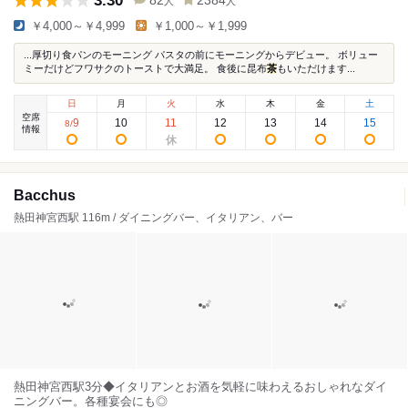
3.30
82
2384
人
人
￥4,000～￥4,999
￥1,000～￥1,999
...厚切り食パンのモーニング パスタの前にモーニングからデビュー。 ボリュー
ミーだけどフワサクのトーストで大満足。 食後に昆布
茶
もいただけます...
日
月
火
水
木
金
土
空席
9
10
11
12
13
14
15
8
/
情報
Bacchus
熱田神宮西駅 116m / ダイニングバー、イタリアン、バー
熱田神宮西駅3分◆イタリアンとお酒を気軽に味わえるおしゃれなダイ
ニングバー。各種宴会にも◎