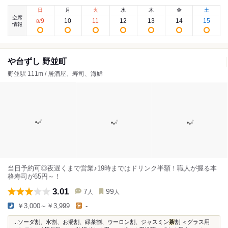
日
月
火
水
木
金
土
空席
9
10
11
12
13
14
15
8
/
情報
や台ずし 野並町
野並駅 111m / 居酒屋、寿司、海鮮
当日予約可◎夜遅くまで営業♪19時まではドリンク半額！職人が握る本
格寿司が65円～！
3.01
7
99
人
人
￥3,000～￥3,999
-
...ソーダ割、水割、お湯割、緑茶割、ウーロン割、ジャスミン
茶
割 ＜グラス用