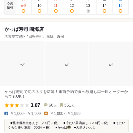
空席
9
10
11
12
13
14
15
8
/
情報
かっぱ寿司 鳴海店
名古屋市緑区 / 回転寿司、海鮮、寿司
かっぱ寿司で旬のネタを堪能！事前予約で食べ放題も◎一皿オーダーか
らでもOK！
3.07
60
351
人
人
￥1,000～￥1,999
￥1,000～￥1,999
...■北海道産生さんま（200円＋税） ■冷たい茶碗蒸し（200円＋税） ■うにい
くら合盛り軍艦（300円＋税） ■かっぱ
茶
■天然〆いわし...