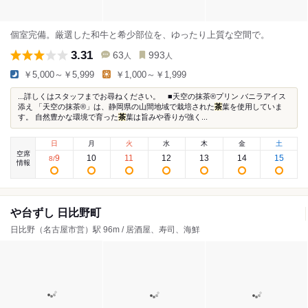
個室完備。厳選した和牛と希少部位を、ゆったり上質な空間で。
3.31
63
993
人
人
￥5,000～￥5,999
￥1,000～￥1,999
...詳しくはスタッフまでお尋ねください。 ■天空の抹茶®プリン バニラアイス
添え 「天空の抹茶®」は、静岡県の山間地域で栽培された
茶
葉を使用していま
す。 自然豊かな環境で育った
茶
葉は旨みや香りが強く...
日
月
火
水
木
金
土
空席
9
10
11
12
13
14
15
8
/
情報
や台ずし 日比野町
日比野（名古屋市営）駅 96m / 居酒屋、寿司、海鮮