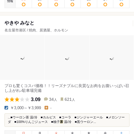
情報
やきや みなと
名古屋市港区 / 焼肉、居酒屋、ホルモン
プロも驚くコスパ価格！！リーズナブルに良質なお肉をお腹いっぱい召
し上がれ♪駐車場完備
3.09
34
621
人
人
￥3,000～￥3,999
-
...■ウーロン茶 温/冷 ■カルピス ■コーラ ■ジンジャーエール ■メロンソー
ダ ■100%りんごジュース ■柚子
茶
温/冷 ■黒ウーロン...
日
月
火
水
木
金
土