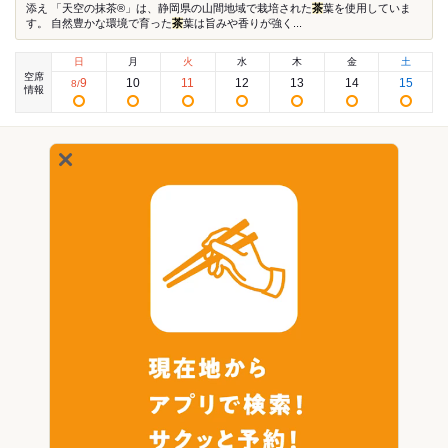
添え 「天空の抹茶®」は、静岡県の山間地域で栽培された
茶
葉を使用していま
す。 自然豊かな環境で育った
茶
葉は旨みや香りが強く...
日
月
火
水
木
金
土
空席
9
10
11
12
13
14
15
8
/
情報