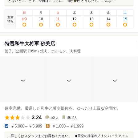
とないとこことで、今日はこちらに。 油が
茶
色 どうしたら、こんな...
日
月
火
水
木
金
土
空席
9
10
11
12
13
14
15
8
/
情報
特選和牛大将軍 砂美店
荒子川公園駅 795m / 焼肉、ホルモン、肉料理
個室完備。厳選した和牛と希少部位を、ゆったり上質な空間で。
3.24
52
862
人
人
￥5,000～￥5,999
￥1,000～￥1,999
...詳しくはスタッフまでお尋ねください。 ■天空の抹茶®プリン バニラアイス