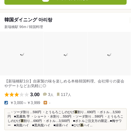
韓国ダイニング 아리랑
新瑞橋駅 96m / 韓国料理
【新瑞橋駅1分】自家製の味を楽しめる本格韓国料理。会社帰りの宴会
やデートなどお気軽に◎
3.00
3
117
人
人
￥3,000～￥3,999
-
...・ソーダ割り…590円 ・とうもろこしのひげ
茶
割り…690円 ・ボトル…3,500
円 ■黒霧島 芋 ・ショート・水割り…550円 ・ソーダ割り…590円 ・とうもろこ
しのひげ
茶
割り…690円 ・ボトル…3,500円 ■ボトルご注文方の限定...■梅サワ
ー ■烏龍ハイ ■黒烏龍ハイ ■緑茶ハイ ■ひげ
茶
ハイ...