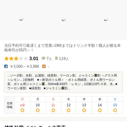
当日予約可◎夜遅くまで営業♪19時まではドリンク半額！職人が握る本
格寿司が65円～！
3.01
7
118
人
人
￥3,000～￥3,999
-
...ソーダ割、水割、お湯割、緑茶割、ウーロン割、ジャスミン
茶
割 ＜グラス用
＞レモン…1切無料 ■＜飲切ボトル用＞ ・ボトル用緑茶、ボトル用ウーロン
茶、ボトル用ジャスミン
茶
…500ml各440円 ・レモン…1/2個110円 ※氷、水...■
ウーロン茶割 ■緑茶割 ■ジャスミン
茶
割...
日
月
火
水
木
金
土
空席
9
10
11
12
13
14
15
8
/
情報