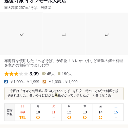
越後 叶家 イオンモール大高店
南大高駅 257m / そば、居酒屋
布海苔を使用した「へぎそば」が名物！タレかつ丼など新潟の郷土料理
を寛ぎの和空間で楽しむ◎
3.09
45
190
人
人
￥1,000～￥1,999
￥1,000～￥1,999
...今回は「海老と旬野菜の天ぷらせいろそば」を注文。待つこと5分で料理が提
供されました。せいろそばは少し
茶
色がかっていましたが、くせはなくあ...
日
月
火
水
木
金
土
空席
9
10
11
12
13
14
15
8
/
情報