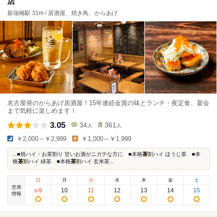
店
新瑞橋駅 31m / 居酒屋、焼き鳥、からあげ
名古屋発のからあげ居酒屋！15年連続金賞の味とランチ・夜定食、宴会
まで気軽に楽しめます！
3.05
34
361
人
人
￥2,000～￥2,999
￥1,000～￥1,999
...■焼ハイ・お茶割り 甘いお酒がニガテな方に ■本格
茶
割ハイ ほうじ茶 ■本
格
茶
割ハイ 緑茶 ■本格
茶
割ハイ 玄米茶...
日
月
火
水
木
金
土
空席
9
10
11
12
13
14
15
8
/
情報