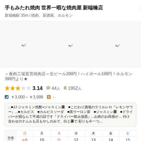
手もみたれ焼肉 世界一暇な焼肉屋 新端橋店
新瑞橋駅 35m / 焼肉、居酒屋、ホルモン
＜食肉工場直営焼肉店＞生ビール299円！ハイボール199円！ホルモン
399円より★
3.14
44
1952
人
人
￥3,000～￥3,999
-
...■JJ ジャスミン焼酎×ジャスミン
茶
■こだわり酒場のラリルレロ『レモンサワ
ー』...■カルピス ■カルピスソーダ ■黒ウーロン茶 ■ジャスミン
茶
■ドライ
バーが損なんて平成の話です『ドライバー飲み放題』...お肉のお得感が… 付け
合わせのナムルも豆もやしのみで、白と
茶
で 彩りも今一つ...
日
月
火
水
木
金
土
空席
9
10
11
12
13
14
15
8
/