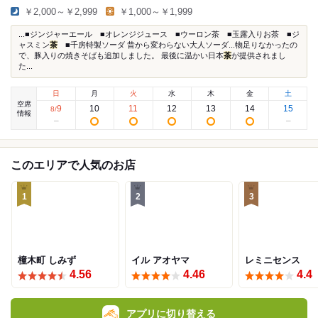
￥2,000～￥2,999
￥1,000～￥1,999
...■ジンジャーエール ■オレンジジュース ■ウーロン茶 ■玉露入りお茶 ■ジ
ャスミン
茶
■千房特製ソーダ 昔から変わらない大人ソーダ...物足りなかったの
で、豚入りの焼きそばも追加しました。 最後に温かい日本
茶
が提供されまし
た...
日
月
火
水
木
金
土
空席
9
10
11
12
13
14
15
8
/
情報
このエリアで人気のお店
1
2
3
橦木町 しみず
イル アオヤマ
レミニセンス
4.56
4.46
4.4
アプリに切り替える