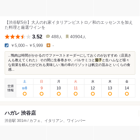
【渋谷駅5分】大人のれ家イタリアンビストロ／和のエッセンスを加え
た料理と厳選ワインを
3.52
488
40904
人
人
￥5,000～￥5,999
-
...鴨肉は時間がかかるのでファーストオーダーにしておくのがおすすめ（店員さ
んも教えてくれた） その間に生春巻きや、バルサミコと
茄子
と生ハムなど様々
な前菜を頼んだがどれも美味しい 海の幸のリゾットは帆立の旨みと いくらの食
感...
土
日
月
火
水
木
金
空席
8
9
10
11
12
13
14
8
/
情報
ハガレ 渋谷店
渋谷駅 301m / カフェ、イタリアン、ワインバー