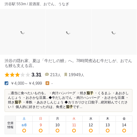
渋谷駅 553m / 居酒屋、おでん、うなぎ
渋谷の隠れ家、夏は「牛だしの鰻」へ。78時間煮込む牛だしが、おでん
も鰻も支える店。
3.31
213
19949
人
人
￥4,000～￥4,999
-
...適当に食べたいものを。 ・肉汁ハンバーグ ・焼き
茄子
・くるまふ ・あおさし
んじょう ・おさかな豆腐...◆牛だしおでん ・肉汁ハンバーグ ・おさかな豆腐 ・
焼き
茄子
・車麩 ・あおさしんじょう ◆カリカリひと口餃子...絶対頼んでくださ
い！ 個人的に好きだったのは、角煮と
茄子
です...
土
日
月
火
水
木
金
空席
8
9
10
11
12
13
14
8
/
情報