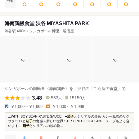
情報
海南鶏飯食堂 渋谷 MIYASHITA PARK
渋谷駅 400m / シンガポール料理、居酒屋
シンガポールの国民食《海南鶏飯》を、渋谷の「ご近所の食堂」で
3.48
563
15150
人
人
￥1,000～￥1,999
￥1,000～￥1,999
...WITH SOY BEAN PASTE SAUCE ■
茄子
とシリアルの炒め カレー風味のサク
サクｼﾘｱﾙと
茄子
の食感＝新しい世界 STIR-FRIED EGGPLANT...スープもよく合
います。
茄子
とシリアルの炒め物...
土
日
月
火
水
木
金