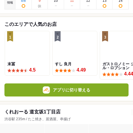
8
9
10
11
12
13
14
8
/
情報
このエリアで人気のお店
1
2
3
末冨
すし 良月
ガストロノミー 
ル・ロブション
4.5
4.49
4.4
アプリに切り替える
くれおーる 道玄坂1丁目店
渋谷駅 235m / たこ焼き、居酒屋、串揚げ