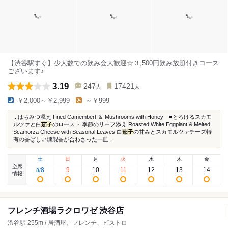
【渋谷駅すぐ】少人数での飲み会大歓迎☆３,500円飲み放題付きコース
ございます♪
3.19
247
17421
人
人
￥2,000～￥2,999
～￥999
...はちみつ添え Fried Camembert ＆ Mushrooms with Honey ■とろけるスカモ
ルツァと白
茄子
のロースト 季節のリーフ添え Roasted White Eggplant & Melted
Scamorza Cheese with Seasonal Leaves 白
茄子
の甘みとスカモルツァチーズ特
有の香ばしい燻製香が合わさった一皿...
土
日
月
火
水
木
金
空席
8
9
10
11
12
13
14
8
/
情報
フレンチ酒場ラクロワゼ 渋谷店
渋谷駅 255m / 居酒屋、フレンチ、ビストロ