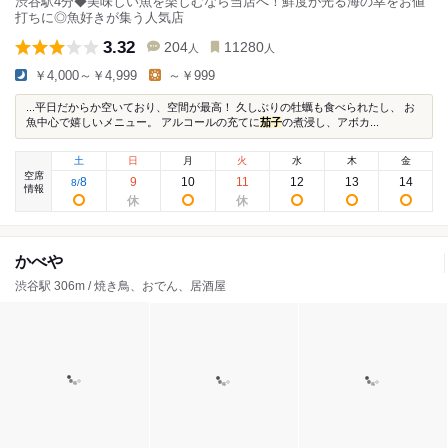
渋谷駅4分◆美味しい魚を楽しむなら当店へ！鮮度が光る海の幸をお値
打ちに◎魚好きが集う人気店
3.32
204
11280
人
人
￥4,000～￥4,999
～￥999
...平日だからか空いており、空間が最高！ 久しぶりの牡蠣も食べられたし、 お
魚中心で嬉しいメニュー。 アルコールの充てに
茄子
の煮浸し、アボカ...
土
日
月
火
水
木
金
空席
8
9
10
11
12
13
14
8
/
情報
かべや
渋谷駅 306m / 焼き鳥、おでん、居酒屋