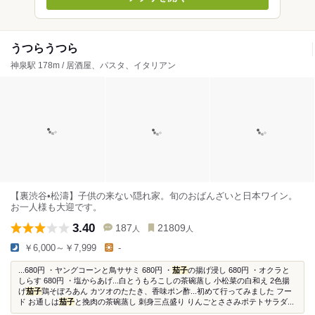
うつらうつら
神泉駅 178m / 居酒屋、パスタ、イタリアン
【裏渋谷•松濤】子供の来ない隠れ家。旬のおばんざいと日本ワイン。
お一人様も大迎です。
3.40
187
21809
人
人
￥6,000～￥7,999
-
...680円 ・ヤングコーンと鳥ササミ 680円 ・
茄子
の揚げ浸し 680円 ・オクラと
しらす 680円 ・塩からあげ...白とうもろこしの茶碗蒸し 小松菜の白和え 2色揚
げ
茄子
鶏そぼろあん カツオのたたき、香味ポン酢...初めて行ってみました フー
ド お通しは
茄子
と挽肉の茶碗蒸し 刺身三点盛り りんごとささみポテトサラダ...