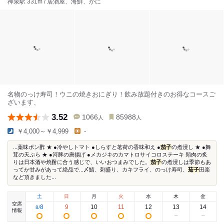
神泉駅 331m / 居酒屋、海鮮、かに
名物のっけ寿司！ウニの焼きおにぎり！飲み放題付きのお得なコースご
ざいます、
3.52
1066
85988
人
人
￥4,000～￥4,999
-
...薬味ポン酢 ★ ●冷やしトマト ●しらすと茗荷の香味和え ●
茄子
の煮浸し ★ ●舞
茸の天ぷら ★ ●河豚の唐揚げ ●メカジキのカマトロサイコロステーキ 頬肉の炙
りは日本酒や焼酎に合う感じで、いいおつまみでした。
茄子
の煮浸しは季節もあ
ってか甘みがあって絶品で...〆鯖、刺盛り、カキフライ、のっけ寿司、
茄子
田楽
など頂きました...
土
日
月
火
水
木
金
空席
8
9
10
11
12
13
14
8
/
情報