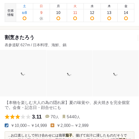
土
日
月
火
水
木
金
空席
8
9
10
11
12
13
14
8
/
情報
割烹きたろう
表参道駅 627m / 日本料理、海鮮、鍋
【本物を楽しむ大人の為の隠れ家】夏の味覚や、炭火焼きを完全個室
で。会食・記念日・顔合せにも
3.11
70
5440
人
人
￥10,000～￥14,999
￥2,000～￥2,999
...お口直しとして付け合わせには翡翠
茄子
。揚げて出汁に浸したものだそうで