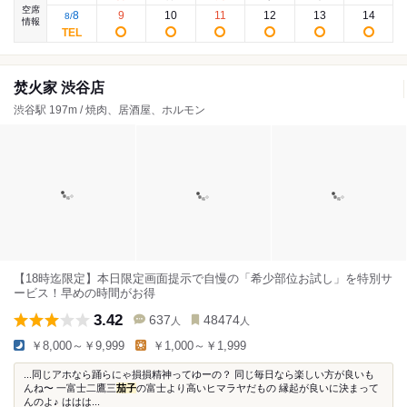
空席
8
9
10
11
12
13
14
8
/
情報
焚火家 渋谷店
渋谷駅 197m / 焼肉、居酒屋、ホルモン
【18時迄限定】本日限定画面提示で自慢の「希少部位お試し」を特別サ
ービス！早めの時間がお得
3.42
637
48474
人
人
￥8,000～￥9,999
￥1,000～￥1,999
...同じアホなら踊らにゃ損損精神ってゆーの？ 同じ毎日なら楽しい方が良いも
んね〜 一富士二鷹三
茄子
の富士より高いヒマラヤだもの 縁起が良いに決まって
んのよ♪ ははは...