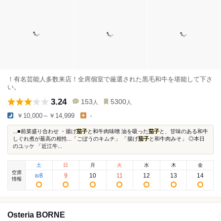
！有名芸能人多数来店！全席個室で厳選された黒毛和牛を堪能して下さ
い。
3.24
153
5300
人
人
￥10,000～￥14,999
-
...■前菜盛り合わせ ・揚げ
茄子
と和牛肉味噌 油を吸った
茄子
と、甘味のある和牛
しぐれ煮が最高の相性...「ごぼうのキムチ」 「揚げ
茄子
と和牛肉みそ」 ◎本日
のユッケ 「近江牛...
土
日
月
火
水
木
金
空席
8
9
10
11
12
13
14
8
/
情報
Osteria BORNE