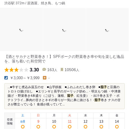
渋谷駅 372m / 居酒屋、焼き鳥、もつ鍋
【酒とサカナと野菜巻き！】SPFポークの野菜巻き串や旬を楽しむ逸品
を、落ち着いた和空間で
3.30
163
10506
人
人
￥3,000～￥3,999
-
...■牛すじ煮込み温玉のせ ■山芋鉄板 ■ふわふわだし巻き卵 ■
茄子
と豆腐の
トロトロ揚げ出し ■エリンギと長芋のガーリック炒め...・明太もつ鍋 ・中津唐
揚げ ・野菜巻き4本盛り（ごぼう、蓮根、
茄子
、紅生姜） ・出汁巻き玉子 ・ポ
テトフライ...豚肉の甘さとネギの香りが一気に鼻に抜ける！ -
茄子
巻き ナスの甘
さが際立っている！ 食感が残っていて...
土
日
月
火
水
木
金
空席
8
9
10
11
12
13
14
8
/
情報