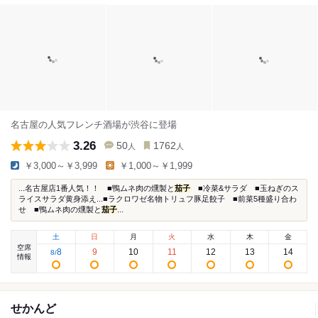
名古屋の人気フレンチ酒場が渋谷に登場
3.26
50
1762
人
人
￥3,000～￥3,999
￥1,000～￥1,999
...名古屋店1番人気！！ ■鴨ムネ肉の燻製と
茄子
■冷菜&サラダ ■玉ねぎのス
ライスサラダ黄身添え...■ラクロワゼ名物トリュフ豚足餃子 ■前菜5種盛り合わ
せ ■鴨ムネ肉の燻製と
茄子
...
土
日
月
火
水
木
金
空席
8
9
10
11
12
13
14
8
/
情報
せかんど