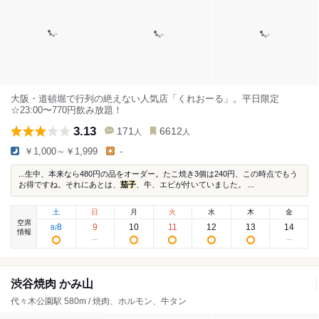
大阪・道頓堀で行列の絶えない人気店「くれおーる」。平日限定
☆23:00〜770円飲み放題！
3.13
171
6612
人
人
￥1,000～￥1,999
-
...生中、本来なら480円の品をオーダー。たこ焼き3個は240円、この時点でもう
お得ですね。それにあとは、
茄子
、牛、エビが付いていました。 ...
土
日
月
火
水
木
金
空席
8
9
10
11
12
13
14
8
/
情報
渋谷焼肉 かみ山
代々木公園駅 580m / 焼肉、ホルモン、牛タン