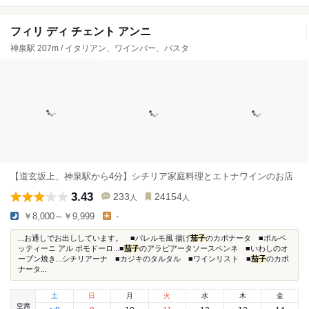
フィリ ディ チェント アンニ
神泉駅 207m / イタリアン、ワインバー、パスタ
【道玄坂上、神泉駅から4分】シチリア家庭料理とエトナワインのお店
3.43
233
24154
人
人
￥8,000～￥9,999
-
...お通しでお出ししています。 ■パレルモ風 揚げ
茄子
のカポナータ ■ポルペ
ッティーニ アル ポモドーロ...■
茄子
のアラビアータソースペンネ ■いわしのオ
ーブン焼き...シチリアーナ ■カジキのタルタル ■ワインリスト ■
茄子
のカポ
ナータ...
土
日
月
火
水
木
金
空席