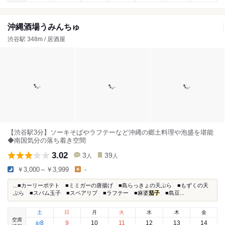
沖縄酒場うみんちゅ
渋谷駅 348m / 居酒屋
【渋谷駅3分】ソーキそばやラフテーなど沖縄の郷土料理や泡盛を堪能
◆南国気分の落ち着き空間
3.02
3
39
人
人
￥3,000～￥3,999
-
...■カーリーポテト ■ミミガーの唐揚げ ■島らっきょの天ぷら ■もずくの天
ぷら ■スパム玉子 ■スペアリブ ■ラフテー ■麻婆
茄子
■島豆...
土
日
月
火
水
木
金
空席
8
9
10
11
12
13
14
8
/