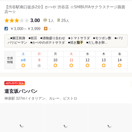
【渋谷駅南口徒歩2分】かべや 渋谷店 ☆SHIBUYAサクラステージ路面
店〜☆
3.00
1
25
人
人
￥3,000～￥3,999
-
...■鰤王刺身 ■枝豆 ■漬物盛り合わせ ■トマトサラダ ■モツポン酢 ■パリ
パリピーマン ■かべやのポテトサラダ ■焼き
茄子
■だし巻き卵...
土
日
月
火
水
木
金
空席
8
9
10
11
12
13
14
8
/
情報
道玄坂バンバン
神泉駅 327m / イタリアン、カレー、ビストロ