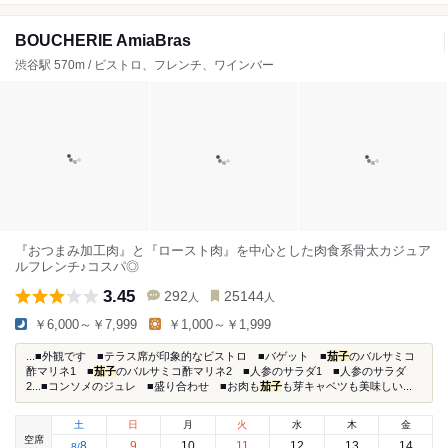
BOUCHERIE AmiaBras
渋谷駅 570m / ビストロ、フレンチ、ワインバー
『おつまみ加工肉』と『ロースト肉』を中心とした肉食系骨太カジュア
ルフレンチ♪コスパ◎
3.45
292
25144
人
人
￥6,000～￥7,999
￥1,000～￥1,999
...■外観です ■テラス席が印象的なビストロ ■バゲット ■
茄子
のバルサミコ
酢マリネ1 ■
茄子
のバルサミコ酢マリネ2 ■人参のサラダ1 ■人参のサラダ
2...■コンソメのジュレ ■盛り合わせ ■お肉も
茄子
も芽キャベツも美味しい...
土
日
月
火
水
木
金
空席
8
9
10
11
12
13
14
8
/