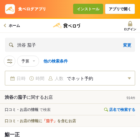
インストール
アプリで開く
ホーム
ログイン
変更
渋谷 茄子
予算
他の検索条件
日時
時間
人数
でネット予約
渋谷
の
茄子
に関する
お店
914
件
口コミ・お店の情報
で検索
店名で検索する
口コミ・お店の情報に
「茄子」
を含むお店
鮨一正