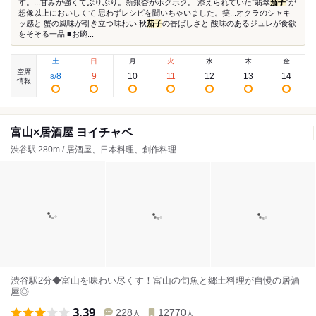
す。...甘みが強くてぷりぷり。新銀杏がホクホク。 添えられていた”翡翠
茄子
”が
想像以上においしくて 思わずレシピを聞いちゃいました。笑...オクラのシャキ
ッ感と 蟹の風味が引き立つ味わい 秋
茄子
の香ばしさと 酸味のあるジュレが食欲
をそそる一品 ■お碗...
土
日
月
火
水
木
金
空席
8
9
10
11
12
13
14
8
/
情報
富山×居酒屋 ヨイチャベ
渋谷駅 280m / 居酒屋、日本料理、創作料理
渋谷駅2分◆富山を味わい尽くす！富山の旬魚と郷土料理が自慢の居酒
屋◎
3.39
228
12770
人
人