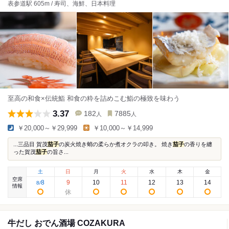
表参道駅 605m / 寿司、海鮮、日本料理
至高の和食×伝統鮨 和食の粋を詰めこむ鮨の極致を味わう
3.37
182
7885
人
人
￥20,000～￥29,999
￥10,000～￥14,999
...三品目 賀茂
茄子
の炭火焼き蛸の柔らか煮オクラの叩き。 焼き
茄子
の香りを纏
った賀茂
茄子
の旨さ...
土
日
月
火
水
木
金
空席
8
9
10
11
12
13
14
8
/
情報
牛だし おでん酒場 COZAKURA