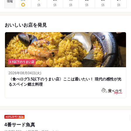
情報
おいしいお店を発見
3.5以下のうまい店
2026年08月04日(火)
〈食べログ3.5以下のうまい店〉ここは通いたい！ 現代の感性が光
るスペイン郷土料理
4番サード魚真