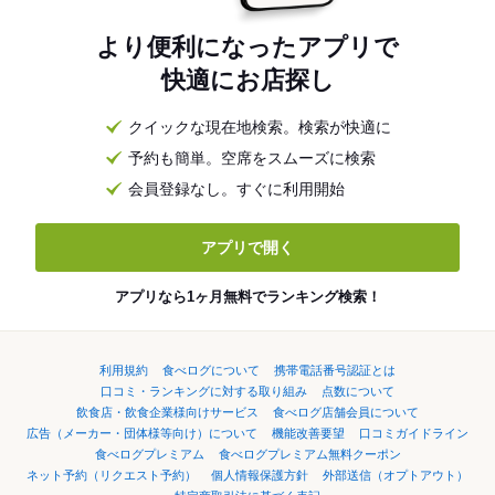
より便利になったアプリで
快適にお店探し
クイックな現在地検索。検索が快適に
予約も簡単。空席をスムーズに検索
会員登録なし。すぐに利用開始
アプリで開く
アプリなら1ヶ月無料でランキング検索！
利用規約
食べログについて
携帯電話番号認証とは
口コミ・ランキングに対する取り組み
点数について
飲食店・飲食企業様向けサービス
食べログ店舗会員について
広告（メーカー・団体様等向け）について
機能改善要望
口コミガイドライン
食べログプレミアム
食べログプレミアム無料クーポン
ネット予約（リクエスト予約）
個人情報保護方針
外部送信（オプトアウト）