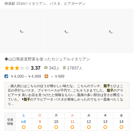
神泉駅 151m / イタリアン、パスタ、ビアガーデン
◆山口県産直野菜を使ったカジュアルイタリアン
3.37
342
17837
人
人
￥4,000～￥4,999
～￥999
...個人的にはこちらのほうが懐かしい味だな。 こちらのランチ、
茄子
とひよこ
豆の手打ちパスタ、ブイヤベースが千円で...ごちそうさまでした。
茄子
のアラ
ビアータ 良いお店を見つけたと情報をもらい...脂身の多い部分は甘さが際立っ
ていた。 ◉
茄子
のアラビアータ パスタが美味しかったのでもう一皿食べたくな
り...
土
日
月
火
水
木
金
空席
8
9
10
11
12
13
14
8
/
情報