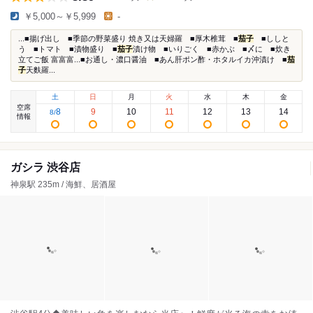
￥5,000～￥5,999
-
...■揚げ出し ■季節の野菜盛り 焼き又は天婦羅 ■厚木椎茸 ■
茄子
■ししと
う ■トマト ■漬物盛り ■
茄子
漬け物 ■いりごく ■赤かぶ ■〆に ■炊き
立てご飯 富富富...■お通し・濃口醤油 ■あん肝ポン酢・ホタルイカ沖漬け ■
茄
子
天麩羅...
土
日
月
火
水
木
金
空席
8
9
10
11
12
13
14
8
/
情報
ガシラ 渋谷店
神泉駅 235m / 海鮮、居酒屋