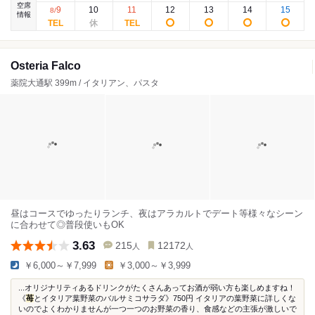
空席
9
10
11
12
13
14
15
8
/
情報
Osteria Falco
薬院大通駅 399m / イタリアン、パスタ
昼はコースでゆったりランチ、夜はアラカルトでデート等様々なシーン
に合わせて◎普段使いもOK
3.63
215
12172
人
人
￥6,000～￥7,999
￥3,000～￥3,999
...オリジナリティあるドリンクがたくさんあってお酒が弱い方も楽しめますね！
《
苺
とイタリア葉野菜のバルサミコサラダ》750円 イタリアの葉野菜に詳しくな
いのでよくわかりませんが一つ一つのお野菜の香り、食感などの主張が激しいで