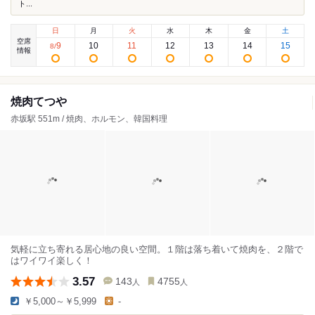
ト...
日
月
火
水
木
金
土
空席
9
10
11
12
13
14
15
8
/
情報
焼肉てつや
赤坂駅 551m / 焼肉、ホルモン、韓国料理
気軽に立ち寄れる居心地の良い空間。１階は落ち着いて焼肉を、２階で
はワイワイ楽しく！
3.57
143
4755
人
人
￥5,000～￥5,999
-