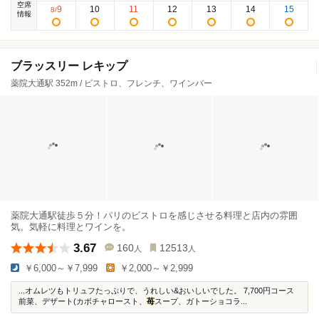
空席
9
10
11
12
13
14
15
8
/
情報
ブラッスリー レキップ
薬院大通駅 352m / ビストロ、フレンチ、ワインバー
薬院大通駅徒歩５分！パリのビストロを感じさせる料理と店内の雰囲
気。気軽に料理とワインを。
3.67
160
12513
人
人
￥6,000～￥7,999
￥2,000～￥2,999
...オムレツもトリュフたっぷりで、うれしい&おいしいでした。 7,700円コース
前菜、デザート(カボチャロースト、
苺
スープ、ガトーショコラ...