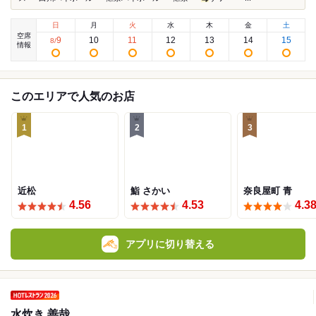
日
月
火
水
木
金
土
空席
9
10
11
12
13
14
15
8
/
情報
このエリアで人気のお店
1
2
3
近松
鮨 さかい
奈良屋町 青
4.56
4.53
4.3
アプリに切り替える
水炊き 善哉