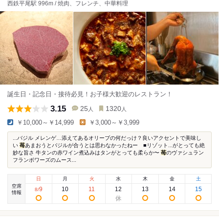
西鉄平尾駅 996m / 焼肉、フレンチ、中華料理
誕生日・記念日・接待必見！お子様大歓迎のレストラン！
3.15
25
1320
人
人
￥10,000～￥14,999
￥3,000～￥3,999
...バジル メレンゲ…添えてあるオリーブの何だっけ？良いアクセントで美味し
い
苺
あまおうとバジルが合うとは思わなかったねー ■リゾット...がとっても絶
妙な旨さ 牛タンの赤ワイン煮込みはタンがとっても柔らか〜
苺
のヴァシュラン
フランボワーズのムース...
日
月
火
水
木
金
土
空席
9
10
11
12
13
14
15
8
/
情報