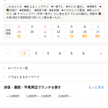
...ホタルイカ ■鰆 なまこ シマアジ ■一夜干し ■ヤヒロ 揚出し ■壱岐牛 ■
苺
大福◎ ■茶碗蒸し ■前菜３種 ■金目鯛 ■マグロとニラ醤油 ■茶ぶりナ
マコ...鰆 ナマコ シマアジ 手羽一夜干し だし巻き玉子 ヤヒロの揚出し 壱岐牛
苺
大福 初めて南部鉄器で炊いたご飯を食べたが...
日
月
火
水
木
金
土
空席
9
10
11
12
13
14
15
8
/
情報
1
1
残
残
1
2
3
4
5
6
キーワード一覧
イではじまるキーワード
赤坂・薬院・平尾周辺でランチを探す
もっと見る
～1,000円
1,000円 ～ 2,000円
2,000円～