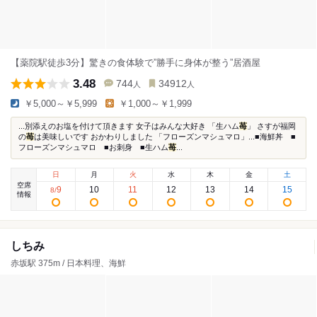
【薬院駅徒歩3分】驚きの食体験で”勝手に身体が整う”居酒屋
3.48
744
34912
人
人
￥5,000～￥5,999
￥1,000～￥1,999
...別添えのお塩を付けて頂きます 女子はみんな大好き 「生ハム
苺
」 さすが福岡
の
苺
は美味しいです おかわりしました 「フローズンマシュマロ」...■海鮮丼 ■
フローズンマシュマロ ■お刺身 ■生ハム
苺
...
日
月
火
水
木
金
土
空席
9
10
11
12
13
14
15
8
/
情報
しちみ
赤坂駅 375m / 日本料理、海鮮