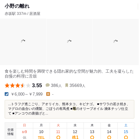
小野の離れ
赤坂駅 337m / 居酒屋
食を楽しむ時間を満喫できる隠れ家的な空間が魅力的、工夫を凝らした
自慢の料理に舌鼓
3.55
386
35669
人
人
￥6,000～￥7,999
-
...トラフグ煮こごり、アオリイカ、熊本タコ、キビナゴ。 ■サワラの若さ焼き、
マグロの血合いの燻製、ごぼうの有馬煮 ■
苺
のオリーブオイル 液体チッソ仕立
て ■アンコウの唐揚げと...
日
月
火
水
木
金
土
空席
9
10
11
12
13
14
15
8
/
情報
1
残