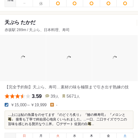
天ぷら たかだ
赤坂駅 289m / 天ぷら、日本料理、寿司
【完全予約制】天ぷら、寿司…素材の味を極限まで引き出す熟練の技
3.59
39
5671
人
人
￥15,000～￥19,999
-
...上には鮎の魚醤をのせてます 『のどぐろ炙り』 『鯵の棒寿司』 『メロンと
苺
』 接客も丁寧で終始居心地良くいられました。...一口、二口サイズでウニの
旨味を感じれる贅沢なウニ丼。 ◯デザート 佐賀の白
苺
...
日
月
火
水
木
金
土