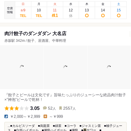
日
月
火
水
木
金
土
空席
9
10
11
12
13
14
15
8
/
情報
1
残
肉汁餃子のダンダダン 大名店
赤坂駅 342m / 餃子、居酒屋、中華料理
『餃子とビールは文化です』旨味たっぷりのジューシーな絶品肉汁餃子
×“神泡“ビールで乾杯！
3.05
52
2557
人
人
￥2,000～￥2,999
～￥999
...■カルピスソーダ ■烏龍茶 ■緑茶 ■コーラ ■ジャスミン茶 ■柚子ジュー
ス ■白州ハイボール ■獺祭ハイボール ■獺祭 ■
苺
サワー ■...