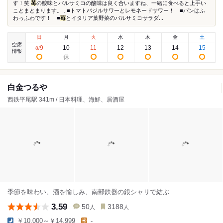
す！笑
苺
の酸味とバルサミコの酸味は良く合いますね、一緒に食べると上手い
ことまとまります。...■トマトバジルサワーとレモネードサワー！ ■パンはふ
わっふわです！ ■
苺
とイタリア葉野菜のバルサミコサラダ...
日
月
火
水
木
金
土
空席
9
10
11
12
13
14
15
8
/
情報
白金つるや
西鉄平尾駅 341m / 日本料理、海鮮、居酒屋
季節を味わい、酒を愉しみ、南部鉄器の銀シャリで結ぶ
3.59
50
3188
人
人
￥10,000～￥14,999
-