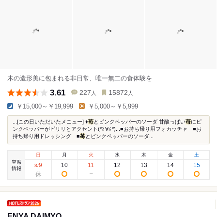
木の造形美に包まれる非日常、唯一無二の食体験を
3.61
227
15872
人
人
￥15,000～￥19,999
￥5,000～￥5,999
...[この日いただいたメニュー] ♦
苺
とピンクペッパーのソーダ 甘酸っぱい
苺
にピ
ンクペッパーがピリリとアクセント(*≧∀≦*)...■お持ち帰り用フォカッチャ ■お
持ち帰り用ドレッシング ■
苺
とピンクペッパーのソーダ...
日
月
火
水
木
金
土
空席
9
10
11
12
13
14
15
8
/
情報
ENYA DAIMYO