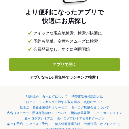
より便利になったアプリで
快適にお店探し
クイックな現在地検索。検索が快適に
予約も簡単。空席をスムーズに検索
会員登録なし。すぐに利用開始
アプリで開く
アプリなら1ヶ月無料でランキング検索！
利用規約
食べログについて
携帯電話番号認証とは
口コミ・ランキングに対する取り組み
点数について
飲食店・飲食企業様向けサービス
食べログ店舗会員について
広告（メーカー・団体様等向け）について
機能改善要望
口コミガイドライン
食べログプレミアム
食べログプレミアム無料クーポン
ネット予約（リクエスト予約）
個人情報保護方針
外部送信（オプトアウト）