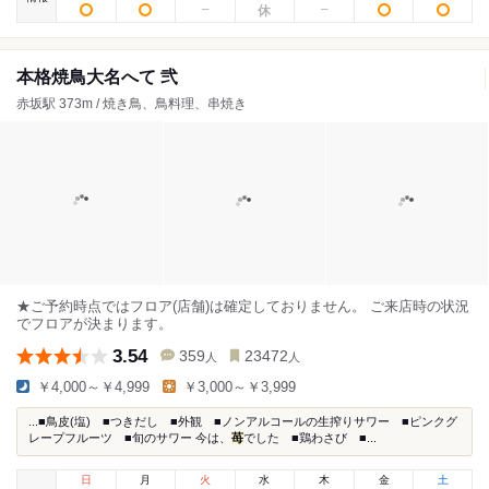
本格焼鳥大名へて 弐
赤坂駅 373m / 焼き鳥、鳥料理、串焼き
★ご予約時点ではフロア(店舗)は確定しておりません。 ご来店時の状況
でフロアが決まります。
3.54
359
23472
人
人
￥4,000～￥4,999
￥3,000～￥3,999
...■鳥皮(塩) ■つきだし ■外観 ■ノンアルコールの生搾りサワー ■ピンクグ
レープフルーツ ■旬のサワー 今は、
苺
でした ■鶏わさび ■...
日
月
火
水
木
金
土