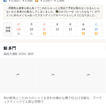
￥5,000～￥5,999
￥3,000～￥3,999
...雰囲気も接客も味も良くてこれからもっと人気出て予約が取れなくなるんじゃ
ないかと未来の心配をしてしまいました。
苺
のカプレーゼ（だったかな？）がワ
インにめちゃくちゃあってスタンディングオベーションしそうになりました...
日
月
火
水
木
金
土
空席
9
10
11
12
13
14
15
8
/
情報
鮨 多門
薬院大通駅 102m / 寿司
旬の鮮魚とこだわりのシャリを合わせ確かな腕で仕上げる鮨を、アーテ
ィスティックで上質な空間で