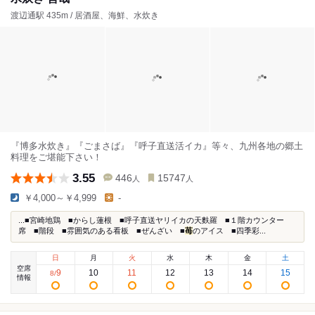
渡辺通駅 435m / 居酒屋、海鮮、水炊き
『博多水炊き』『ごまさば』『呼子直送活イカ』等々、九州各地の郷土
料理をご堪能下さい！
3.55
446
15747
人
人
￥4,000～￥4,999
-
...■宮崎地鶏 ■からし蓮根 ■呼子直送ヤリイカの天麩羅 ■１階カウンター
席 ■階段 ■雰囲気のある看板 ■ぜんざい ■
苺
のアイス ■四季彩...
日
月
火
水
木
金
土
空席
9
10
11
12
13
14
15
8
/
情報