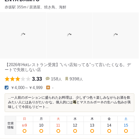
赤坂駅 355m / 居酒屋、焼き鳥、海鮮
【2026年Hotレストラン受賞】“いい店知ってる”って言いたくなる。デ
ートで失敗しない店
3.33
158
9398
人
人
￥4,000～￥4,999
-
...一人前のポーションに盛られたお料理は、少しずつ色々楽しみながらお酒を飲
みたい人にはありがたいかな。個人的には
苺
とマスカルポーネの生ハム包みが美
味しくて今回もリピート...
日
月
火
水
木
金
土
空席
9
10
11
12
13
14
15
8
/
情報