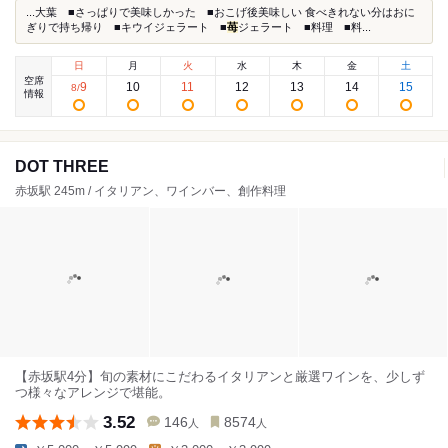
...大葉 ■さっぱりで美味しかった ■おこげ後美味しい 食べきれない分はおに
ぎりで持ち帰り ■キウイジェラート ■
苺
ジェラート ■料理 ■料...
日
月
火
水
木
金
土
空席
9
10
11
12
13
14
15
8
/
情報
DOT THREE
赤坂駅 245m / イタリアン、ワインバー、創作料理
【赤坂駅4分】旬の素材にこだわるイタリアンと厳選ワインを、少しず
つ様々なアレンジで堪能。
3.52
146
8574
人
人