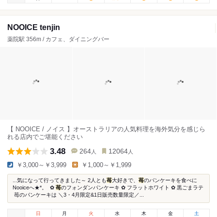
NOOICE tenjin
薬院駅 356m / カフェ、ダイニングバー
【 NOOICE / ノイス 】オーストラリアの人気料理を海外気分を感じら
れる店内でご堪能ください
3.48
264
12064
人
人
￥3,000～￥3,999
￥1,000～￥1,999
...気になって行ってきました～ 2人とも
苺
大好きで、
苺
のパンケーキを食べに
Nooiceへ★*。 ✿
苺
のフォンダンパンケーキ ✿ フラットホワイト ✿ 黒ごまラテ
苺のパンケーキは ＼3・4月限定&1日販売数量限定／...
日
月
火
水
木
金
土