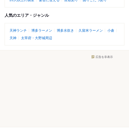
20人以上の個室
宴会に使える
座敷あり
掘りごたつあり
人気のエリア・ジャンル
天神ランチ
博多ラーメン
博多水炊き
久留米ラーメン
小倉
天神
太宰府・大野城周辺
広告を非表示