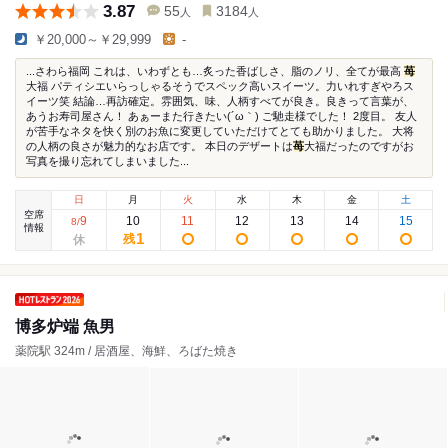
3.87
55
3184
人
人
￥20,000～￥29,999
-
...さわら福岡 これは、いわずとも…炙った香ばしさ、脂のノリ、全てが最高
苺
大福 パティシエいらっしゃるそうでスペック高いスイーツ。力いれすぎやろス
イーツ笑 結論…再訪確定。雰囲気、味、人柄すべてが良き。良きって言葉が、
あうお寿司屋さん！ あぁーまた行きたい(´ω｀) ご馳走様でした！ 2度目。 友人
が苦手なネタを快く別のお魚に変更していただけてとても助かりました。 大将
の人柄の良さが魅力的なお店です。 本日のデザートは
苺
大福だったのですがお
写真を撮り忘れてしまいました...
日
月
火
水
木
金
土
空席
9
10
11
12
13
14
15
8
/
情報
1
残
博多炉端 魚男
薬院駅 324m / 居酒屋、海鮮、ろばた焼き