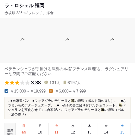
ラ・ロシェル 福岡
赤坂駅 385m / フレンチ、洋食
ベテランシェフが手掛ける渾身の本格”フランス料理”を、ラグジュアリ
ーな空間でご堪能ください
3.38
131
6197
人
人
￥15,000～￥19,999
￥6,000～￥7,999
...■自家製パン ■フォアグラのテリーヌと
苺
の燻製（ポルト酒の香り）。 ■さ
つまいものポタージュスープ。...■「硝子の器に盛り付けたチョコレート、
苺
バ
シュランを変化させて」...自家製パン フォアグラのテリーヌと
苺
の燻製（ポル
ト酒の香り）...
日
月
火
水
木
金
土
空席
9
10
11
12
13
14
15
8
/
情報