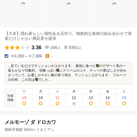
【大名】隠れ家らしい個性ある店作り。独創的な食材の組み合わせで視
覚だけじゃない満足度を提供
3.36
166
9361
人
人
￥6,000～￥7,999
-
...見ているだけでテンションが上がります。 最初に食べた
苺
のデザート系の一
皿もかなり印象的。 甘酸っぱい
苺
にクリームのコク、ナッツの香ばしさが合わ
さっていて...お通しが小さい鮑の炙り焼き、テンション上がります。 フルーツ
の白和、この日は
苺
でした...
日
月
火
水
木
金
土
空席
9
10
11
12
13
14
15
8
/
情報
メルモーゾ ダ ドロカワ
西鉄平尾駅 402m / イタリアン