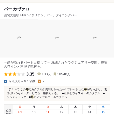
バー カヴァロ
薬院大通駅 41m / イタリアン、バー、ダイニングバー
～愛が溢れるバーを目指して～ 洗練されたラグジュアリー空間。充実
のワインと料理で乾杯を。
3.35
103
10548
人
人
￥4,000～￥4,999
-
...(*＾.＾*) この
苺
のカクテルが美味しかったー!! フレッシュな
苺
がたっぷり。 友
達はいつもオーダーしてる「楊貴妃」を。...■紅芋とウイスキーのカクテル ■
ソルティドッグ ■
苺
のノンアルコールカクテル...
日
月
火
水
木
金
土
空席
9
10
11
12
13
14
15
8
/
情報