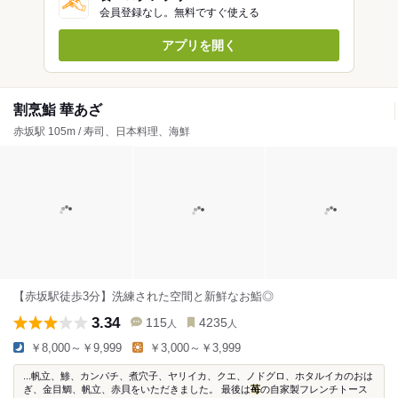
会員登録なし。無料ですぐ使える
アプリを開く
割烹鮨 華あざ
赤坂駅 105m / 寿司、日本料理、海鮮
【赤坂駅徒歩3分】洗練された空間と新鮮なお鮨◎
3.34
115
4235
人
人
￥8,000～￥9,999
￥3,000～￥3,999
...帆立、鯵、カンパチ、煮穴子、ヤリイカ、クエ、ノドグロ、ホタルイカのおは
ぎ、金目鯛、帆立、赤貝をいただきました。 最後は
苺
の自家製フレンチトース