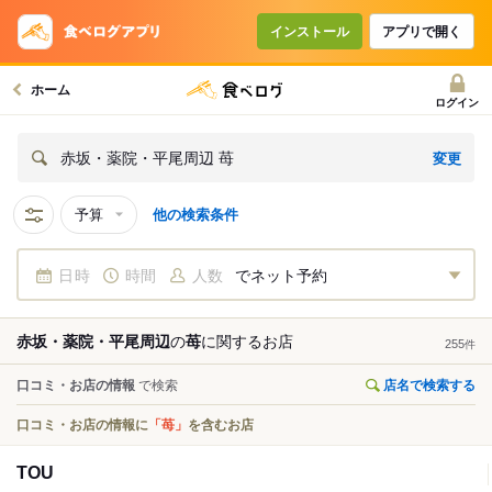
インストール
アプリで開く
ホーム
ログイン
変更
赤坂・薬院・平尾周辺 苺
予算
他の検索条件
日時
時間
人数
でネット予約
赤坂・薬院・平尾周辺
の
苺
に関する
お店
255
件
口コミ・お店の情報
で検索
店名で検索する
口コミ・お店の情報に
「苺」
を含むお店
TOU