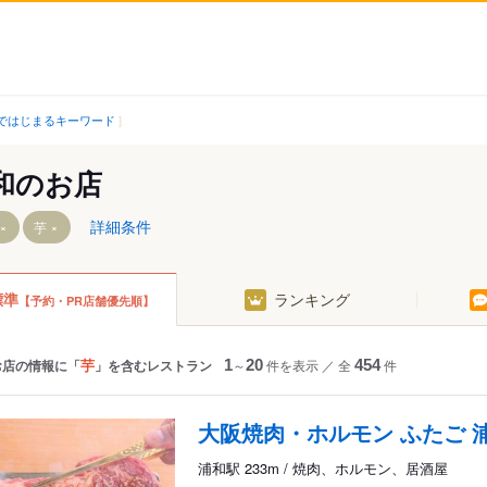
ではじまるキーワード
和のお店
詳細条件
芋
標準
ランキング
【予約・PR店舗優先順】
駅
芋
お店の情報に「
」を含むレストラン
1
～
20
件を表示
／
全
454
件
大阪焼肉・ホルモン ふたご 
浦和駅 233m / 焼肉、ホルモン、居酒屋