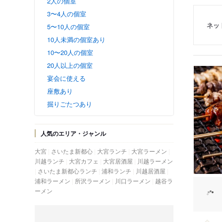
2人の個室
3〜4人の個室
ネッ
5〜10人の個室
10人未満の個室あり
10〜20人の個室
20人以上の個室
宴会に使える
座敷あり
掘りごたつあり
人気のエリア・ジャンル
大宮
さいたま新都心
大宮ランチ
大宮ラーメン
川越ランチ
大宮カフェ
大宮居酒屋
川越ラーメン
さいたま新都心ランチ
浦和ランチ
川越居酒屋
浦和ラーメン
所沢ラーメン
川口ラーメン
越谷ラ
ーメン