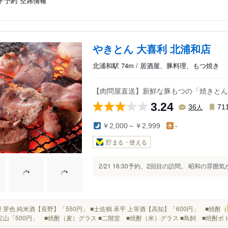
ト予約
空席情報
やきとん 大喜利 北浦和店
北浦和駅 74m / 居酒屋、豚料理、もつ焼き
【肉問屋直送】新鮮な豚もつの「焼きとん
3.24
人
36
71
￥2,000～￥2,999
-
貯まる・使える
2/21 16:30予約、2回目の訪問。 昭和の雰囲
■真澄 芽色 純米酒【長野】「550円」 ■土佐鶴 承平 上等酒【高知】「600円」 ■焼酎（
宝山「500円」 ■焼酎（麦）グラス ■二階堂 ■焼酎（米）グラス ■鳥飼 ■焼酎ボ