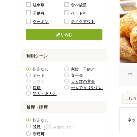
駐車場
食べ放題
子供可
ペット可
クーポン
テイクアウト
絞り込む
利用シーン
指定なし
家族・子供と
デート
女子会
合コン
大人数の宴会
接待
一人で入りやすい
知人・友人と
...
禁煙・喫煙
ネッ
指定なし
禁煙
分煙を含む
喫煙可