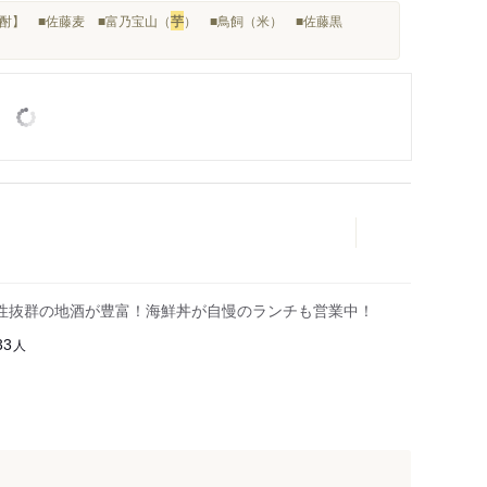
酎】 ■佐藤麦 ■富乃宝山（
芋
） ■鳥飼（米） ■佐藤黒
性抜群の地酒が豊富！海鮮丼が自慢のランチも営業中！
人
33