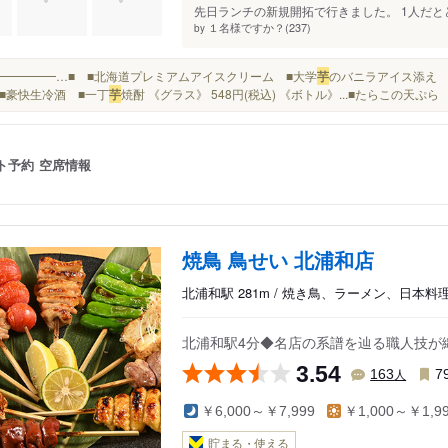
先日ランチの新規開拓で行きました。 1人だと
１名様ですか？(237)
by
…━━━━━━…■ ■北海道プレミアムアイスクリーム ■大学
芋
のバニラアイス添え ■
■豪快生冷酒 ■一丁
芋
焼酎 《グラス》 548円(税込) 《ボトル》...■たらこの天
ト予約
空席情報
焼鳥 鳥せい 北浦和店
北浦和駅 281m / 焼き鳥、ラーメン、日本料
北浦和駅4分◆名店の系譜を辿る職人技が
3.54
人
163
7
￥6,000～￥7,999
￥1,000～￥1,9
貯まる・使える