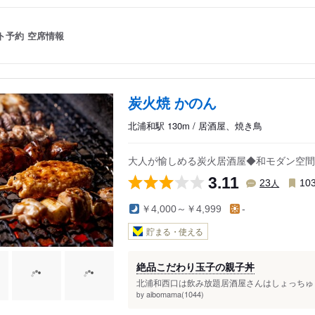
ト予約
空席情報
炭火焼 かのん
北浦和駅 130m / 居酒屋、焼き鳥
大人が愉しめる炭火居酒屋◆和モダン空間
3.11
人
23
10
￥4,000～￥4,999
-
貯まる・使える
絶品こだわり玉子の親子丼
北浦和西口は飲み放題居酒屋さんはしょっちゅう
aibomama(1044)
by