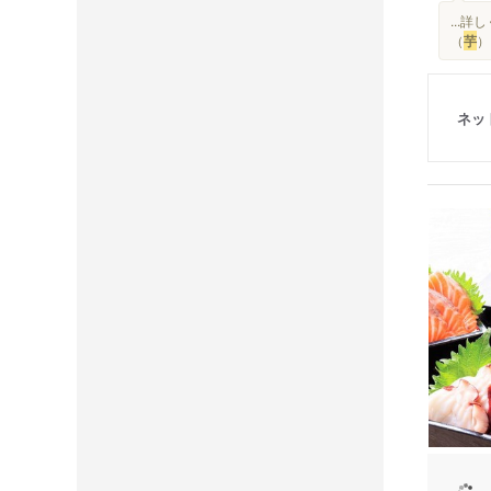
...
（
芋
）.
ネッ