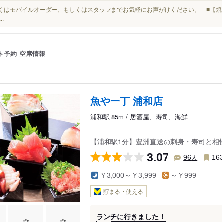
詳しくはモバイルオーダー、もしくはスタッフまでお気軽にお声がけください。 ■【焼
..
ト予約
空席情報
魚や一丁 浦和店
浦和駅 85m / 居酒屋、寿司、海鮮
【浦和駅1分】豊洲直送の刺身・寿司と相
3.07
人
96
16
￥3,000～￥3,999
～￥999
貯まる・使える
ランチに行きました！