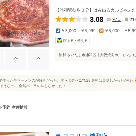
駅
【浦和駅徒歩３分】はみ出るカルビやふた
3.08
人
97
21
￥5,000～￥5,999
￥5,000～￥5,9
貯まる・使える
浦和 さいたま市浦和区【大阪焼肉ホルモンふたご浦
自分で作った辛ラーメンのが好きだった。笑 ●ポテバニ¥528 最初は美味しかったが段々
そうなのに 全然バニラの味しなかった！...
ト予約
空席情報
ラ ココリコ 浦和店