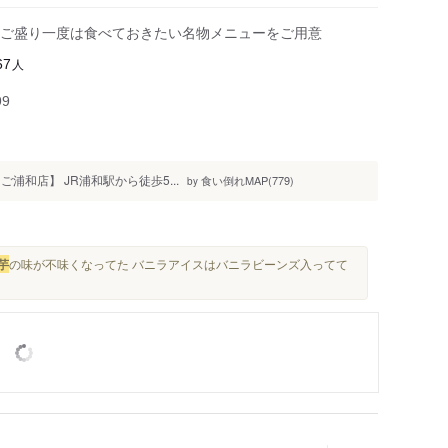
ご盛り一度は食べておきたい名物メニューをご用意
人
67
99
和店】 JR浦和駅から徒歩5...
食い倒れMAP(779)
by
芋
の味が不味くなってた バニラアイスはバニラビーンズ入ってて