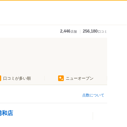
｜
2,446
256,180
店舗
口コミ
口コミが多い順
ニューオープン
点数について
浦和店