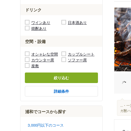
ドリンク
ワインあり
日本酒あり
焼酎あり
空間・設備
オシャレな空間
カップルシート
カウンター席
ソファー席
座敷
絞り込む
詳細条件
...・
ガ酎ハ
浦和でコースから探す
3,000円以下のコース