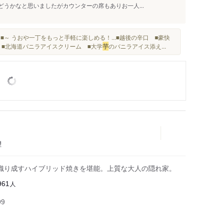
どうかなと思いましたがカウンターの席もありお一人...
～ うおや一丁をもっと手軽に楽しめる！...■越後の辛口 ■豪快
ぷら ■北海道バニラアイスクリーム ■大学
芋
のバニラアイス添え...
理
織り成すハイブリッド焼きを堪能。上質な大人の隠れ家。
人
961
99