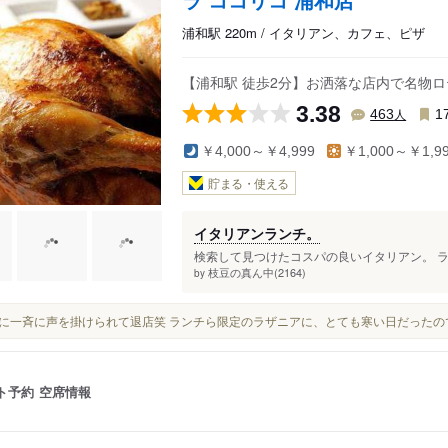
浦和駅 220m / イタリアン、カフェ、ピザ
【浦和駅 徒歩2分】お洒落な店内で名物
3.38
人
463
1
￥4,000～￥4,999
￥1,000～￥1,9
貯まる・使える
イタリアンランチ。
検索して見つけたコスパの良いイタリアン。 ラ
枝豆の真ん中(2164)
by
13時に一斉に声を掛けられて退店笑 ランチら限定のラザニアに、とても寒い日だっ
ト予約
空席情報