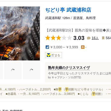
ぢどり亭 武蔵浦和店
武蔵浦和駅 126m / 居酒屋、鳥料理
【武蔵浦和駅2分】親鳥の旨味を堪能◆炭
3.03
人
16
56
￥3,000～￥3,999
-
貯まる
熟年夫婦のクリスマスイヴ
今年は平日となったクリスマスイヴ たまには外
キャプテン・ソロ(5772)
by
一升…4,180円 ・ハーフボトル…2,200円 ■舞
芋
（
芋
焼酎/ぢどり亭オリジナル） ・一升
イ ■赤霧島 ・一升…6,160円 ・ハーフボトル…3,080円 ■くじら （
芋
焼酎） ・一升