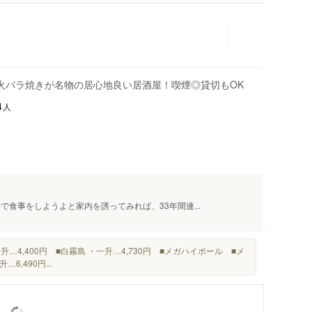
火バラ焼きが名物の居心地良い居酒屋！喫煙◎貸切もOK
人
4
で食事をしようよと家内を誘ってみれば、33年間連...
…4,400円 ■白霧島 ・一升…4,730円 ■メガハイボール ■メ
…6,490円...