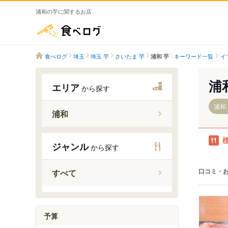
浦和の芋に関するお店
食べログ
食べログ
埼玉
埼玉 芋
さいたま 芋
キーワード一覧
イ
浦和 芋
浦
エリア
から探す
浦和
浦和
西浦和駅
ジャンル
から探す
武蔵浦和
南浦和駅
口コミ・
すべて
東浦和駅
北浦和駅
浦和駅
予算
中浦和駅