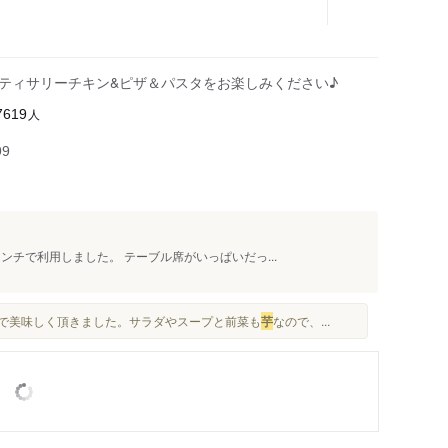
ロティサリーチキン&ピザ＆パスタをお楽しみください♪
人
7619
99
ンチで利用しました。 テーブル席がいっぱいだっ...
たので美味しく頂きました。サラダやスープと前菜も
芋
なので、...