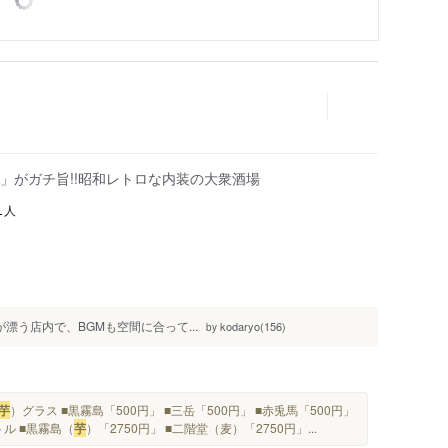
」がガチ旨!!昭和レトロな内装の大衆酒場
人
1
気が漂う店内で、BGMも空間に合って...
kodaryo(156)
by
芋
）グラス ■黒霧島「500円」 ■三岳「500円」 ■赤兎馬「500円」
トル ■黒霧島（
芋
）「2750円」 ■二階堂（麦）「2750円」...