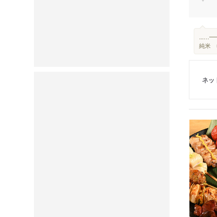
...
純米 
ネッ