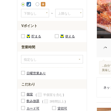
浦和美園
～
Vポイント
貯まる
使える
営業時間
...
美味し
日曜営業あり
こだわり
ネッ
個室
半個室を含む
飲み放題
3時間以上
カード可
貸切可