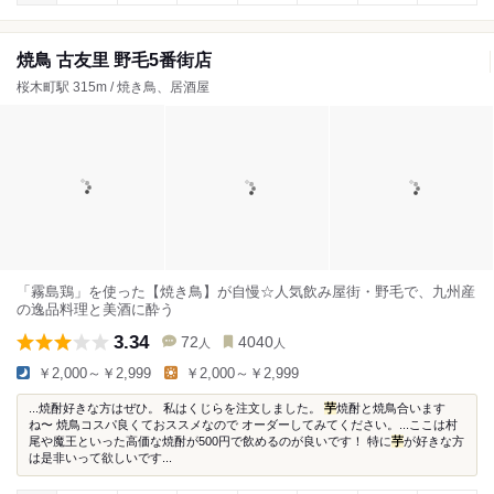
焼鳥 古友里 野毛5番街店
桜木町駅 315m / 焼き鳥、居酒屋
「霧島鶏」を使った【焼き鳥】が自慢☆人気飲み屋街・野毛で、九州産
の逸品料理と美酒に酔う
3.34
72
4040
人
人
￥2,000～￥2,999
￥2,000～￥2,999
...焼酎好きな方はぜひ。 私はくじらを注文しました。
芋
焼酎と焼鳥合います
ね〜 焼鳥コスパ良くておススメなので オーダーしてみてください。...ここは村
尾や魔王といった高価な焼酎が500円で飲めるのが良いです！ 特に
芋
が好きな方
は是非いって欲しいです...