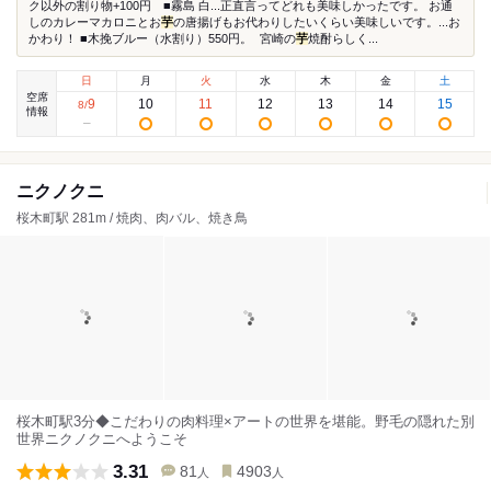
ク以外の割り物+100円 ■霧島 白...正直言ってどれも美味しかったです。 お通
しのカレーマカロニとお
芋
の唐揚げもお代わりしたいくらい美味しいです。...お
かわり！ ■木挽ブルー（水割り）550円。 宮崎の
芋
焼酎らしく...
日
月
火
水
木
金
土
空席
9
10
11
12
13
14
15
8
/
情報
ニクノクニ
桜木町駅 281m / 焼肉、肉バル、焼き鳥
桜木町駅3分◆こだわりの肉料理×アートの世界を堪能。野毛の隠れた別
世界ニクノクニへようこそ
3.31
81
4903
人
人