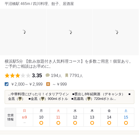
平沼橋駅 465m / 四川料理、餃子、居酒屋
横浜駅5分 【飲み放題付き人気料理コース】を多数ご用意！個室あり。
ご予約ご相談はお早めに。
3.35
194
7791
人
人
￥2,000～￥2,999
～￥999
...中華料理にぴったり！イタリアワイン ■甕出し8年紹興酒 （デキャンタ） ■
金黒（
芋
） ■金黒（
芋
）900ml ボトル ■黒霧島（
芋
）720mlボトル...
日
月
火
水
木
金
土
空席
9
10
11
12
13
14
15
8
/
情報