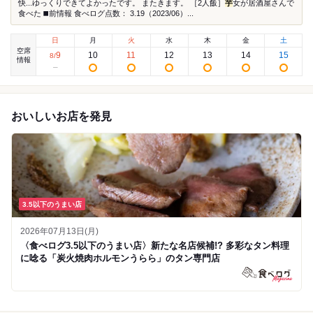
快...ゆっくりできてよかったです。 またきます。 ［2人飯］
芋
女が居酒屋さんで
食べた ◼️前情報 食べログ点数： 3.19（2023/06）...
日
月
火
水
木
金
土
空席
9
10
11
12
13
14
15
8
/
情報
おいしいお店を発見
3.5以下のうまい店
2026年07月13日(月)
〈食べログ3.5以下のうまい店〉新たな名店候補!? 多彩なタン料理
に唸る「炭火焼肉ホルモンうらら」のタン専門店