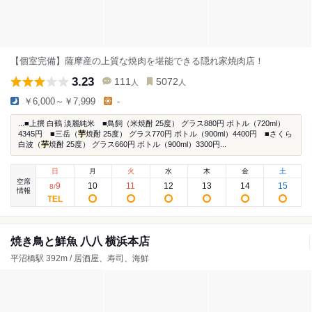
【個室完備】薩摩産の上質な焼肉を堪能できる隠れ家焼肉店！
3.23
111
5072
人
人
￥6,000～￥7,999
-
...■上撰 白鶴 淡麗純米 ■鳥飼（米焼酎 25度） グラス880円 ボトル（720ml）
4345円 ■三岳（
芋
焼酎 25度） グラス770円 ボトル（900ml）4400円 ■さくら
白波（
芋
焼酎 25度） グラス660円 ボトル（900ml）3300円...
日
月
火
水
木
金
土
空席
9
10
11
12
13
14
15
8
/
情報
焼き鳥と鮮魚 八八 横浜本店
平沼橋駅 392m / 居酒屋、寿司、海鮮