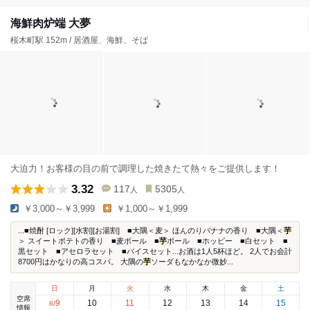
海鮮肉炉端 大夢
桜木町駅 152m / 居酒屋、海鮮、そば
大迫力！お客様の目の前で調理した焼きたて熱々をご提供します！
3.32
117
5305
人
人
￥3,000～￥3,999
￥1,000～￥1,999
...■焼酎 [ロック][水割][お湯割] ■大隅＜麦＞ ほんのりバナナの香り ■大隅＜
芋
＞ スイートポテトの香り ■麦ボール ■
芋
ボール ■ホッピー ■白セット ■
黒セット ■アセロラセット ■バイスセット...お酒は1人5杯ほど。 2人でお会計
8700円はかなりの高コスパ。 大隅の
芋
ソーダもなかなか微妙...
日
月
火
水
木
金
土
空席
9
10
11
12
13
14
15
8
/
情報