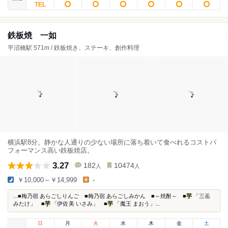
鉄板焼 一如
平沼橋駅 571m / 鉄板焼き、ステーキ、創作料理
横浜駅8分。静かな人通りの少ない場所に落ち着いて食べれるコストパ
フォーマンス高い鉄板焼店。
3.27
182
10474
人
人
￥10,000～￥14,999
-
...■梅乃宿 あらごしりんご ■梅乃宿 あらごしみかん ■～焼酎～ ■
芋
「三岳
みたけ」 ■
芋
「伊佐美 いさみ」 ■
芋
「魔王 まおう」...
日
月
火
水
木
金
土