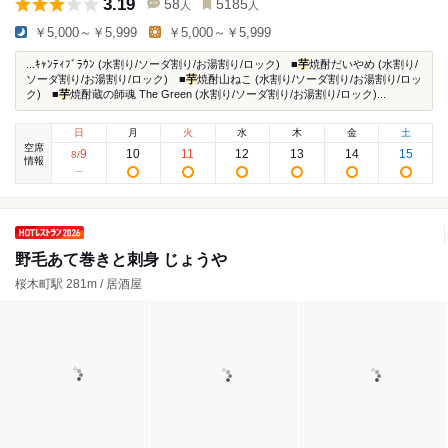
3.19
58
5185
人
人
￥5,000～￥5,999
￥5,000～￥5,999
...ｷｬﾝﾃｨﾌﾞﾗｳﾝ (水割り/ソーダ割り/お湯割り/ロック) ■
芋
焼酎だいやめ (水割り/
ソーダ割り/お湯割り/ロック) ■
芋
焼酎山ねこ (水割り/ソーダ割り/お湯割り/ロッ
ク) ■
芋
焼酎蔵の師魂 The Green (水割り/ソーダ割り/お湯割り/ロック)...
日
月
火
水
木
金
土
空席
9
10
11
12
13
14
15
8
/
情報
野毛あて巻きと刺身 じょうや
桜木町駅 281m / 居酒屋