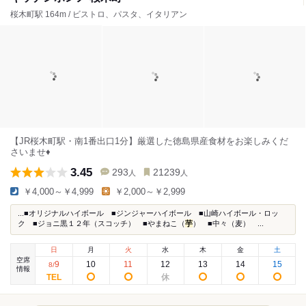
桜木町駅 164m / ビストロ、パスタ、イタリアン
【JR桜木町駅・南1番出口1分】厳選した徳島県産食材をお楽しみくだ
さいませ♦︎
3.45
293
21239
人
人
￥4,000～￥4,999
￥2,000～￥2,999
...■オリジナルハイボール ■ジンジャーハイボール ■山崎ハイボール・ロッ
ク ■ジョニ黒１２年（スコッチ） ■やまねこ（
芋
） ■中々（麦） ...
日
月
火
水
木
金
土
空席
9
10
11
12
13
14
15
8
/
情報