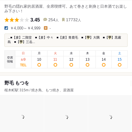
野毛の隠れ家的居酒屋、全席喫煙可。あて巻きと刺身と日本酒でお楽し
み下さい！
3.45
254
17732
人
人
￥4,000～￥4,999
-
...■【麦】二階堂 ■【麦】中々 ■【麦】青鹿毛 ■【
芋
】大隅 ■【
芋
】黒霧
島 ■【
芋
】三岳...
日
月
火
水
木
金
土
空席
9
10
11
12
13
14
15
8
/
情報
野毛 もつを
桜木町駅 315m / 焼き鳥、もつ焼き、居酒屋