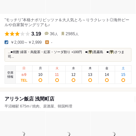
”モッチリ”本格ナポリピッツァ＆大人気とろ～りラクレット◎海外ビー
ルや自家製サングリアも♪
3.19
36
2985
人
人
￥2,000～￥2,999
-
...■焼酎 緑茶・烏龍茶・紅茶・ソーダ割り +100円 ■(
芋
)黒霧島 ■(
芋
)さつま
司...
日
月
火
水
木
金
土
空席
9
10
11
12
13
14
15
8
/
情報
アリラン飯店 浅間町店
平沼橋駅 675m / 焼肉、居酒屋、韓国料理