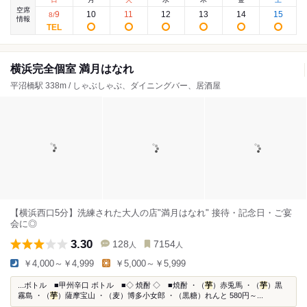
空席
9
10
11
12
13
14
15
8
/
情報
横浜完全個室 満月はなれ
平沼橋駅 338m / しゃぶしゃぶ、ダイニングバー、居酒屋
【横浜西口5分】洗練された大人の店"満月はなれ" 接待・記念日・ご宴
会に◎
3.30
128
7154
人
人
￥4,000～￥4,999
￥5,000～￥5,999
...ボトル ■甲州辛口 ボトル ■◇ 焼酎 ◇ ■焼酎 ・（
芋
）赤兎馬 ・（
芋
）黒
霧島 ・（
芋
）薩摩宝山 ・（麦）博多小女郎 ・（黒糖）れんと 580円～...