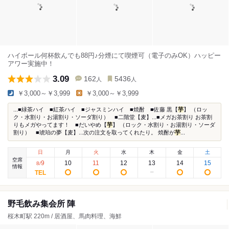
ハイボール何杯飲んでも88円♪分煙にて喫煙可（電子のみOK）ハッピー
アワー実施中！
3.09
162
5436
人
人
￥3,000～￥3,999
￥3,000～￥3,999
...■緑茶ハイ ■紅茶ハイ ■ジャスミンハイ ■焼酎 ■佐藤 黒【
芋
】 （ロッ
ク・水割り・お湯割り・ソーダ割り） ■二階堂【麦】...■メガお茶割り お茶割
りもメガやってます！ ■だいやめ【
芋
】 （ロック・水割り・お湯割り・ソーダ
割り） ■琥珀の夢【麦】...次の注文を取ってくれたり。 焼酎が
芋
...
日
月
火
水
木
金
土
空席
9
10
11
12
13
14
15
8
/
情報
野毛飲み集会所 陣
桜木町駅 220m / 居酒屋、馬肉料理、海鮮