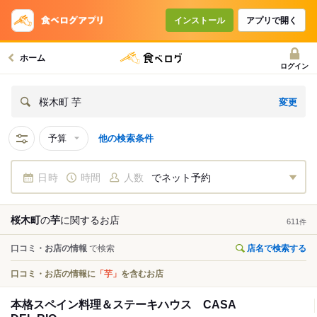
インストール
アプリで開く
ホーム
ログイン
変更
桜木町 芋
予算
他の検索条件
日時
時間
人数
でネット予約
桜木町
の
芋
に関する
お店
611
件
口コミ・お店の情報
で検索
店名で検索する
口コミ・お店の情報に
「芋」
を含むお店
本格スペイン料理＆ステーキハウス CASA