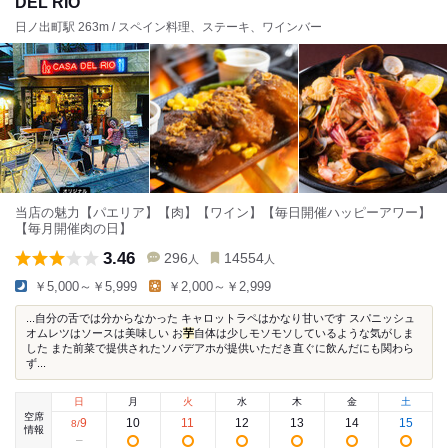
DEL RIO
日ノ出町駅 263m / スペイン料理、ステーキ、ワインバー
当店の魅力【パエリア】【肉】【ワイン】【毎日開催ハッピーアワー】
【毎月開催肉の日】
3.46
296
14554
人
人
￥5,000～￥5,999
￥2,000～￥2,999
...自分の舌では分からなかった キャロットラペはかなり甘いです スパニッシュ
オムレツはソースは美味しい お
芋
自体は少しモソモソしているような気がしま
した また前菜で提供されたソバデアホが提供いただき直ぐに飲んだにも関わら
ず...
日
月
火
水
木
金
土
空席
9
10
11
12
13
14
15
8
/
情報