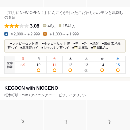
【11月にNEW OPEN！】にんにくが利いたこだわりホルモンと馬刺し
の名店
3.08
46
1541
人
人
￥2,000～￥2,999
￥1,000～￥1,999
...■ホッピーセット 白 ■ホッピーセット 黒 ■中 ■外 ■焼酎 ■国産 玄米緑
茶ハイ ■烏龍茶ハイ ■ジャスミン茶ハイ ■
芋
黒霧島 ■
芋
ISINA...
日
月
火
水
木
金
土
空席
9
10
11
12
13
14
15
8
/
情報
KEGOON with NIOCENO
桜木町駅 179m / ダイニングバー、ピザ、イタリアン