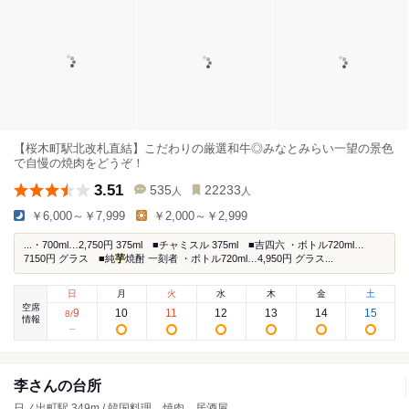
【桜木町駅北改札直結】こだわりの厳選和牛◎みなとみらい一望の景色
で自慢の焼肉をどうぞ！
3.51
535
22233
人
人
￥6,000～￥7,999
￥2,000～￥2,999
...・700ml…2,750円 375ml ■チャミスル 375ml ■吉四六 ・ボトル720ml…
7150円 グラス ■純
芋
焼酎 一刻者 ・ボトル720ml…4,950円 グラス...
日
月
火
水
木
金
土
空席
9
10
11
12
13
14
15
8
/
情報
李さんの台所
日ノ出町駅 349m / 韓国料理、焼肉、居酒屋