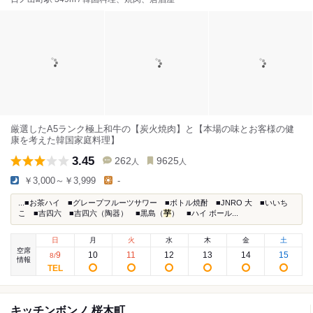
厳選したA5ランク極上和牛の【炭火焼肉】と【本場の味とお客様の健
康を考えた韓国家庭料理】
3.45
262
9625
人
人
￥3,000～￥3,999
-
...■お茶ハイ ■グレープフルーツサワー ■ボトル焼酎 ■JNRO 大 ■いいち
こ ■吉四六 ■吉四六（陶器） ■黒島（
芋
） ■ハイ ボール...
日
月
火
水
木
金
土
空席
9
10
11
12
13
14
15
8
/
情報
キッチンボンノ 桜木町