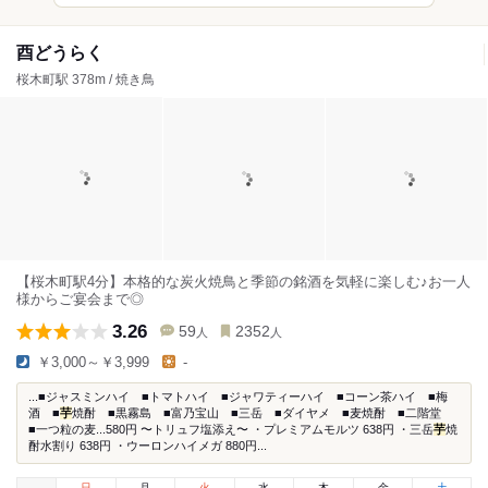
酉どうらく
桜木町駅 378m / 焼き鳥
【桜木町駅4分】本格的な炭火焼鳥と季節の銘酒を気軽に楽しむ♪お一人
様からご宴会まで◎
3.26
59
2352
人
人
￥3,000～￥3,999
-
...■ジャスミンハイ ■トマトハイ ■ジャワティーハイ ■コーン茶ハイ ■梅
酒 ■
芋
焼酎 ■黒霧島 ■富乃宝山 ■三岳 ■ダイヤメ ■麦焼酎 ■二階堂
■一つ粒の麦...580円 〜トリュフ塩添え〜 ・プレミアムモルツ 638円 ・三岳
芋
焼
酎水割り 638円 ・ウーロンハイメガ 880円...
日
月
火
水
木
金
土