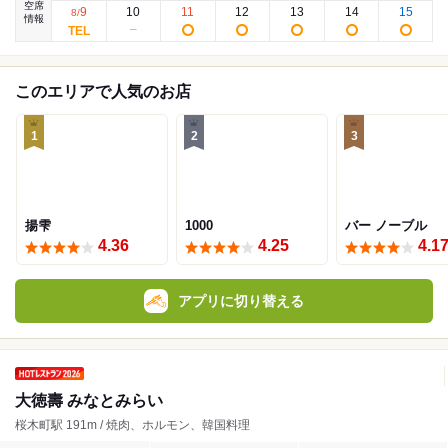
空席
9
10
11
12
13
14
15
8
/
情報
このエリアで人気のお店
1
2
3
揚雫
1000
バー ノーブル
4.36
4.25
4.1
アプリに切り替える
大徳壽 みなとみらい
桜木町駅 191m / 焼肉、ホルモン、韓国料理