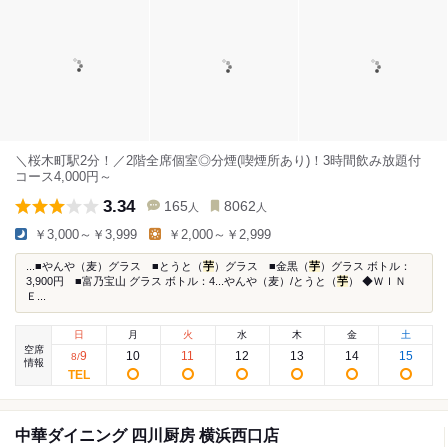
＼桜木町駅2分！／2階全席個室◎分煙(喫煙所あり)！3時間飲み放題付
コース4,000円～
3.34
165
8062
人
人
￥3,000～￥3,999
￥2,000～￥2,999
...■やんや（麦）グラス ■とうと（
芋
）グラス ■金黒（
芋
）グラス ボトル：
3,900円 ■富乃宝山 グラス ボトル：4...やんや（麦）/とうと（
芋
） ◆ＷＩＮ
Ｅ...
日
月
火
水
木
金
土
空席
9
10
11
12
13
14
15
8
/
情報
中華ダイニング 四川厨房 横浜西口店