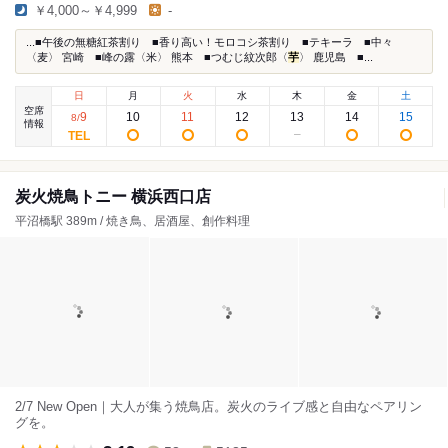
￥4,000～￥4,999
-
...■午後の無糖紅茶割り ■香り高い！モロコシ茶割り ■テキーラ ■中々
〈麦〉 宮崎 ■峰の露〈米〉 熊本 ■つむじ紋次郎〈
芋
〉 鹿児島 ■...
日
月
火
水
木
金
土
空席
9
10
11
12
13
14
15
8
/
情報
炭火焼鳥トニー 横浜西口店
平沼橋駅 389m / 焼き鳥、居酒屋、創作料理
2/7 New Open｜大人が集う焼鳥店。炭火のライブ感と自由なペアリン
グを。