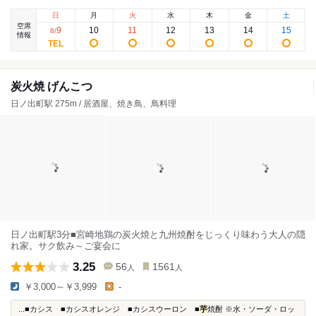
日
月
火
水
木
金
土
空席
9
10
11
12
13
14
15
8
/
情報
炭火焼 げんこつ
日ノ出町駅 275m / 居酒屋、焼き鳥、鳥料理
日ノ出町駅3分■宮崎地鶏の炭火焼と九州焼酎をじっくり味わう大人の隠
れ家。サク飲み～ご宴会に
3.25
56
1561
人
人
￥3,000～￥3,999
-
...■カシス ■カシスオレンジ ■カシスウーロン ■
芋
焼酎 ※水・ソーダ・ロッ