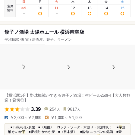
日
月
火
水
木
金
土
空席
9
10
11
12
13
14
15
8
/
情報
餃子ノ酒場 太陽ホエール 横浜南幸店
平沼橋駅 467m / 居酒屋、餃子、ラーメン
【横浜駅3分】野球観戦ができる餃子ノ酒場！生ビール250円【大人数歓
迎！貸切◎】
3.39
254
9617
人
人
￥2,000～￥2,999
￥1,000～￥1,999
...■JS茉莉花×炭酸 ■《焼酎》（ロック・ソーダ・水割り・お湯割り） ■
芋
焼
酎 かのか
芋
■麦焼酎 かのか麦 ■《日本酒》 ■酔鯨 ニッポンの銘酒 ■豪