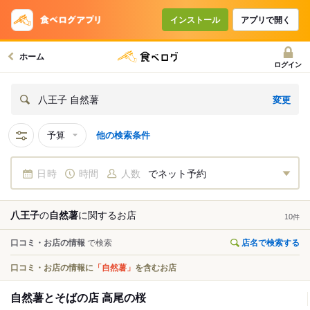
インストール
アプリで開く
ホーム
ログイン
変更
八王子 自然薯
予算
他の検索条件
日時
時間
人数
でネット予約
八王子
の
自然薯
に関する
お店
10
件
口コミ・お店の情報
で検索
店名で検索する
口コミ・お店の情報に
「自然薯」
を含むお店
自然薯とそばの店 高尾の桜