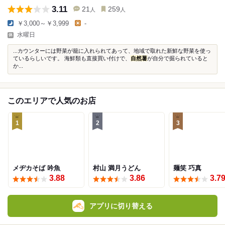
3.11
21
259
人
人
￥3,000～￥3,999
-
水曜日
...カウンターには野菜が籠に入れられてあって、地域で取れた新鮮な野菜を使っ
ているらしいです。 海鮮類も直接買い付けで、
自然薯
が自分で掘られていると
か...
このエリアで人気のお店
1
2
3
メヂカそば 吟魚
村山 満月うどん
麺笑 巧真
3.88
3.86
3.7
アプリに切り替える