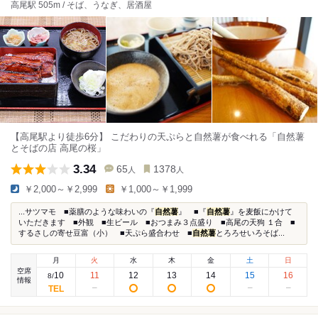
高尾駅 505m / そば、うなぎ、居酒屋
【高尾駅より徒歩6分】 こだわりの天ぷらと自然薯が食べれる「自然薯
とそばの店 高尾の桜」
3.34
65
1378
人
人
￥2,000～￥2,999
￥1,000～￥1,999
...サツマモ ■薬膳のような味わいの『
自然薯
』 ■『
自然薯
』を麦飯にかけて
いただきます ■外観 ■生ビール ■おつまみ３点盛り ■高尾の天狗 １合 ■
するさしの寄せ豆富（小） ■天ぷら盛合わせ ■
自然薯
とろろせいろそば...
月
火
水
木
金
土
日
空席
10
11
12
13
14
15
16
8
/
情報