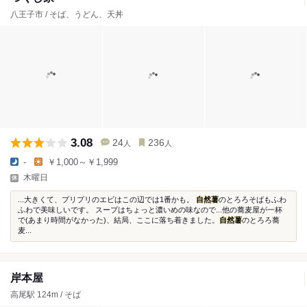
八王子市 / そば、うどん、天丼
3.08
24
236
人
人
-
￥1,000～￥1,999
木曜日
...大きくて、プリプリのエビはこの辺では1番かも。
自然薯
のとろろそばもふわ
ふわで美味しいです。 スープはちょっと濃いめの味なので...他の蕎麦屋が一杯
で(あまり時間がなかった)、結局、ここに落ち着きました。
自然薯
のとろろ蕎
麦...
岸本屋
高尾駅 124m / そば