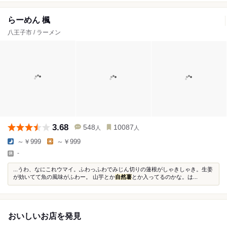
らーめん 楓
八王子市 / ラーメン
3.68
548
10087
人
人
～￥999
～￥999
-
...うわ、なにこれウマイ。ふわっふわでみじん切りの蓮根がしゃきしゃき。生姜
が効いてて魚の風味がふわー。 山芋とか
自然薯
とか入ってるのかな。は...
おいしいお店を発見