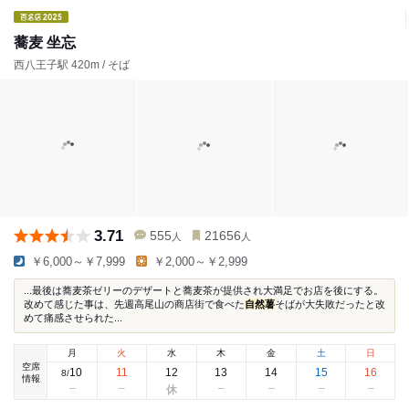
蕎麦 坐忘
西八王子駅 420m / そば
3.71
555
21656
人
人
￥6,000～￥7,999
￥2,000～￥2,999
...最後は蕎麦茶ゼリーのデザートと蕎麦茶が提供され大満足でお店を後にする。
改めて感じた事は、先週高尾山の商店街で食べた
自然薯
そばが大失敗だったと改
めて痛感させられた...
月
火
水
木
金
土
日
空席
10
11
12
13
14
15
16
8
/
情報