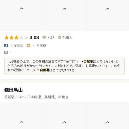
3.08
73
406
人
人
～￥999
～￥999
-
...お蕎麦の上で、この冬初の冠雪です(*￣m￣)ﾌﾟｯ ■
自然薯
ほどではないけど、
とろろの粘りがかなり強いから、...3分ほどでご登場。 お蕎麦の上では、この冬
初の冠雪((*￣m￣)ﾌﾟｯ
自然薯
ほどではないけど...
鎌田鳥山
長沼駅 884m / 日本料理、鳥料理、串焼き