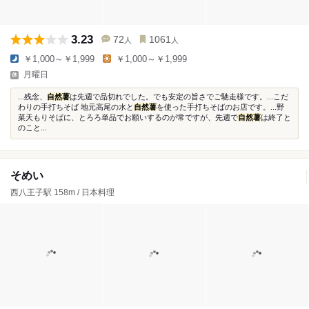
3.23
72
1061
人
人
￥1,000～￥1,999
￥1,000～￥1,999
月曜日
...残念、
自然薯
は先週で品切れでした。でも安定の旨さでご馳走様です。...こだ
わりの手打ちそば 地元高尾の水と
自然薯
を使った手打ちそばのお店です。...野
菜天もりそばに、とろろ単品でお願いするのが常ですが、先週で
自然薯
は終了と
のこと...
そめい
西八王子駅 158m / 日本料理