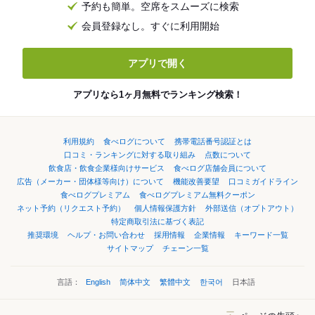
予約も簡単。空席をスムーズに検索
会員登録なし。すぐに利用開始
アプリで開く
アプリなら1ヶ月無料でランキング検索！
利用規約
食べログについて
携帯電話番号認証とは
口コミ・ランキングに対する取り組み
点数について
飲食店・飲食企業様向けサービス
食べログ店舗会員について
広告（メーカー・団体様等向け）について
機能改善要望
口コミガイドライン
食べログプレミアム
食べログプレミアム無料クーポン
ネット予約（リクエスト予約）
個人情報保護方針
外部送信（オプトアウト）
特定商取引法に基づく表記
推奨環境
ヘルプ・お問い合わせ
採用情報
企業情報
キーワード一覧
サイトマップ
チェーン一覧
言語：
English
简体中文
繁體中文
한국어
日本語