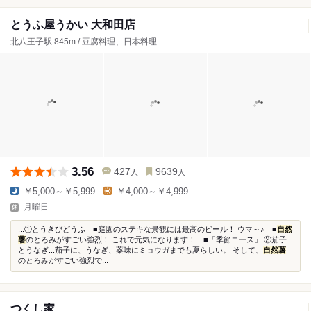
とうふ屋うかい 大和田店
北八王子駅 845m / 豆腐料理、日本料理
3.56
427
9639
人
人
￥5,000～￥5,999
￥4,000～￥4,999
月曜日
...①とうきびどうふ ■庭園のステキな景観には最高のビール！ ウマ～♪ ■
自然
薯
のとろみがすごい強烈！ これで元気になります！ ■「季節コース」 ②茄子
とうなぎ...茄子に、うなぎ、薬味にミョウガまでも夏らしい。 そして、
自然薯
のとろみがすごい強烈で...
つくし家