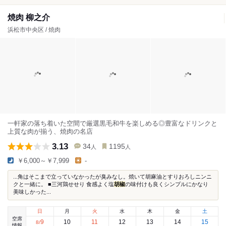
焼肉 柳之介
浜松市中央区 / 焼肉
一軒家の落ち着いた空間で厳選黒毛和牛を楽しめる◎豊富なドリンクと
上質な肉が揃う、焼肉の名店
3.13
34
1195
人
人
￥6,000～￥7,999
-
...角はそこまで立っていなかったが臭みなし。焼いて胡麻油とすりおろしニンニ
クと一緒に。 ■三河鶏せせり 食感よく塩
胡椒
の味付けも良くシンプルにかなり
美味しかった...
日
月
火
水
木
金
土
空席
9
10
11
12
13
14
15
8
/
情報