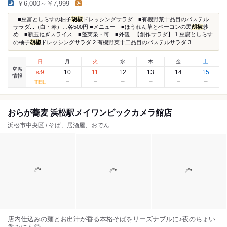
￥6,000～￥7,999
-
...■豆富としらすの柚子
胡椒
ドレッシングサラダ ■有機野菜十品目のパステル
サラダ...（白・赤）…各500円 ■メニュー ■ほうれん草とベーコンの黒
胡椒
炒
め ■新玉ねぎスライス ■蓬莱泉・可 ■外観...【創作サラダ】 1.豆腐としらす
の柚子
胡椒
ドレッシングサラダ 2.有機野菜十二品目のパステルサラダ 3...
日
月
火
水
木
金
土
空席
9
10
11
12
13
14
15
8
/
情報
おらが蕎麦 浜松駅メイワンビックカメラ館店
浜松市中央区 / そば、居酒屋、おでん
店内仕込みの麺とお出汁が香る本格そばをリーズナブルに♪夜のちょい