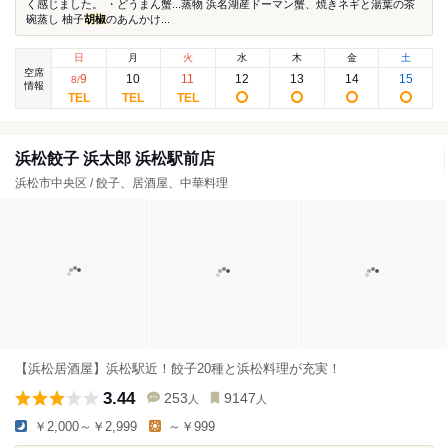
く感じました。 ・どうまん蟹...蒸物 浜名湖産ドーマン蟹、焼きネギと湯葉の茶
碗蒸し 柚子
胡椒
のあんかけ...
日
月
火
水
木
金
土
空席
9
10
11
12
13
14
15
8
/
情報
浜松餃子 浜太郎 浜松駅前店
浜松市中央区 / 餃子、居酒屋、中華料理
【浜松居酒屋】浜松駅近！餃子20種と浜松料理が充実！
3.44
253
9147
人
人
￥2,000～￥2,999
～￥999