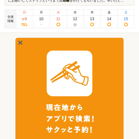
にお願いしてストップというまで黒
胡椒
をかけてもらいました。辛いけど...
日
月
火
水
木
金
土
空席
9
10
11
12
13
14
15
8
/
情報