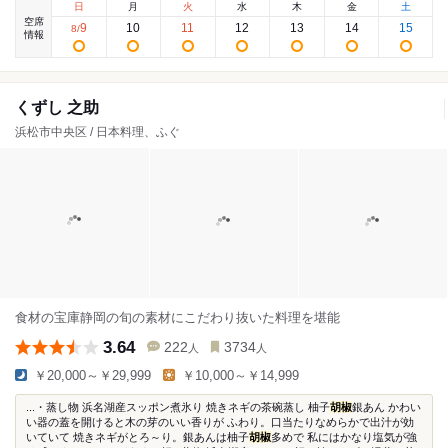
日
月
火
水
木
金
土
空席
9
10
11
12
13
14
15
8
/
情報
くずし 之助
浜松市中央区 / 日本料理、ふぐ
食材の宝庫静岡の旬の素材にこだわり抜いた料理を堪能
3.64
222
3734
人
人
￥20,000～￥29,999
￥10,000～￥14,999
...・蒸し物 浜名湖産スッポン煮氷り 焼きネギの茶碗蒸し 柚子
胡椒
銀あん かわい
い器の蓋を開けると木の芽のいい香りが ふわり。口当たりなめらかで出汁が効
いていて 焼きネギがとろ～り。銀あんは柚子
胡椒
多めで 私にはかなり塩気が強