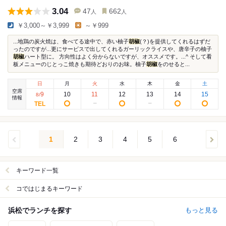
3.04
47
662
人
人
￥3,000～￥3,999
～￥999
...地鶏の炭火焼は、食べてる途中で、赤い柚子
胡椒
(？)を提供してくれるはずだ
ったのですが...更にサービスで出してくれるガーリックライスや、唐辛子の柚子
胡椒
ハート型に。 方向性はよく分からないですが、オススメです。...^ そして看
板メニューのじとっこ焼きも期待どおりのお味。柚子
胡椒
をのせると...
日
月
火
水
木
金
土
空席
9
10
11
12
13
14
15
8
/
情報
1
2
3
4
5
6
キーワード一覧
コではじまるキーワード
浜松でランチを探す
もっと見る