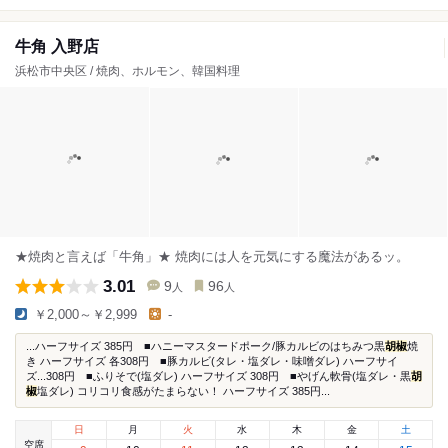
牛角 入野店
浜松市中央区 / 焼肉、ホルモン、韓国料理
★焼肉と言えば「牛角」★ 焼肉には人を元気にする魔法があるッ。
3.01
9
96
人
人
￥2,000～￥2,999
-
...ハーフサイズ 385円 ■ハニーマスタードポーク/豚カルビのはちみつ黒
胡椒
焼
き ハーフサイズ 各308円 ■豚カルビ(タレ・塩ダレ・味噌ダレ) ハーフサイ
ズ...308円 ■ふりそで(塩ダレ) ハーフサイズ 308円 ■やげん軟骨(塩ダレ・黒
胡
椒
塩ダレ) コリコリ食感がたまらない！ ハーフサイズ 385円...
日
月
火
水
木
金
土
空席