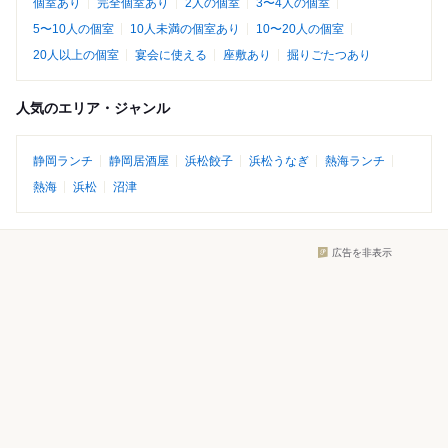
個室あり
完全個室あり
2人の個室
3〜4人の個室
5〜10人の個室
10人未満の個室あり
10〜20人の個室
20人以上の個室
宴会に使える
座敷あり
掘りごたつあり
人気のエリア・ジャンル
静岡ランチ
静岡居酒屋
浜松餃子
浜松うなぎ
熱海ランチ
熱海
浜松
沼津
広告を非表示