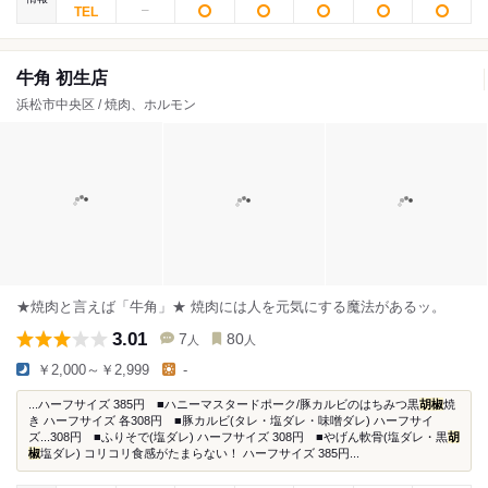
牛角 初生店
浜松市中央区 / 焼肉、ホルモン
★焼肉と言えば「牛角」★ 焼肉には人を元気にする魔法があるッ。
3.01
7
80
人
人
￥2,000～￥2,999
-
...ハーフサイズ 385円 ■ハニーマスタードポーク/豚カルビのはちみつ黒
胡椒
焼
き ハーフサイズ 各308円 ■豚カルビ(タレ・塩ダレ・味噌ダレ) ハーフサイ
ズ...308円 ■ふりそで(塩ダレ) ハーフサイズ 308円 ■やげん軟骨(塩ダレ・黒
胡
椒
塩ダレ) コリコリ食感がたまらない！ ハーフサイズ 385円...