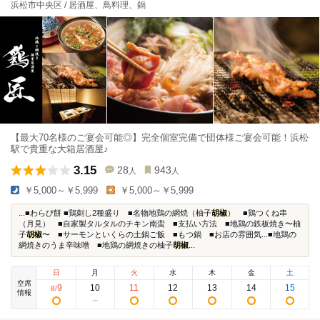
浜松市中央区 / 居酒屋、鳥料理、鍋
【最大70名様のご宴会可能◎】完全個室完備で団体様ご宴会可能！浜松
駅で貴重な大箱居酒屋♪
3.15
28
943
人
人
￥5,000～￥5,999
￥5,000～￥5,999
...■わらび餅 ■鶏刺し2種盛り ■名物地鶏の網焼（柚子
胡椒
） ■鶏つくね串
（月見） ■自家製タルタルのチキン南蛮 ■支払い方法 ■地鶏の鉄板焼き〜柚
子
胡椒
〜 ■サーモンといくらの土鍋ご飯 ■もつ鍋 ■お店の雰囲気...■地鶏の
網焼きのうま辛味噌 ■地鶏の網焼きの柚子
胡椒
...
日
月
火
水
木
金
土
空席
9
10
11
12
13
14
15
8
/
情報