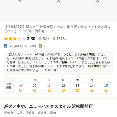
【浜松駅7分】職人の手仕事が宿る一本。備長炭で焼き上げる焼き鳥を
心ゆくまでご堪能。個室有
3.30
52
1373
人
人
￥5,000～￥5,999
-
...ぼんじり、レバー ■7本盛りの内の3本、つくね、ささみ柚子
胡椒
、すなし
た ■ほろ酔い祭り ぼんじり ■ほろ酔い祭りレバー...7本盛りの内容は、ハツ、
せせり、ぼんじり、つくね、ササミの柚子
胡椒
、レバー、すなしたと言われる砂
肝の弁、でした...焼き鳥10本セット！ まず 4本運ばれてきた。 ゆず
胡椒
が利い
たささみは中が生だよぉ～～！ 第二陣！...
日
月
火
水
木
金
土
空席
9
10
11
12
13
14
15
8
/
情報
炭火ノ串や。ニューハカタスタイル 浜松駅前店
浜松市中央区 / 居酒屋、焼き鳥、海鮮