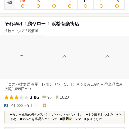
9
10
11
12
13
14
15
8
/
情報
それゆけ！鶏ヤロー！ 浜松有楽街店
浜松市中央区 / 居酒屋
【コスパ抜群居酒屋】レモンサワー55円！おつまみ109円～◎単品飲み
放題1,099円〜！
3.06
9
182
人
人
￥1,000～￥1,999
-
...■カレー風味の何かパリパリしたやつ やたらと甘い ■すぐ出るおつまみ ■た
こわさ ■やみつき塩昆布キャベツ ■黒
胡椒
メンマ ■きゅうりの...