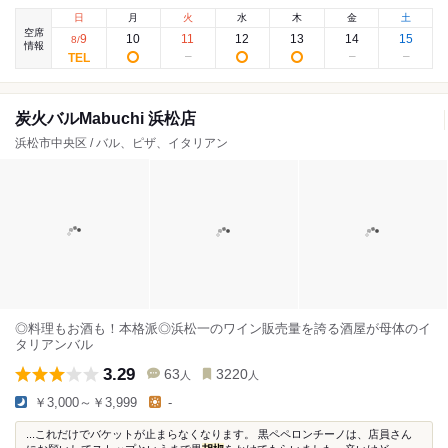
日
月
火
水
木
金
土
空席
9
10
11
12
13
14
15
8
/
情報
炭火バルMabuchi 浜松店
浜松市中央区 / バル、ピザ、イタリアン
◎料理もお酒も！本格派◎浜松一のワイン販売量を誇る酒屋が母体のイ
タリアンバル
3.29
63
3220
人
人
￥3,000～￥3,999
-
...これだけでバケットが止まらなくなります。 黒ペペロンチーノは、店員さん