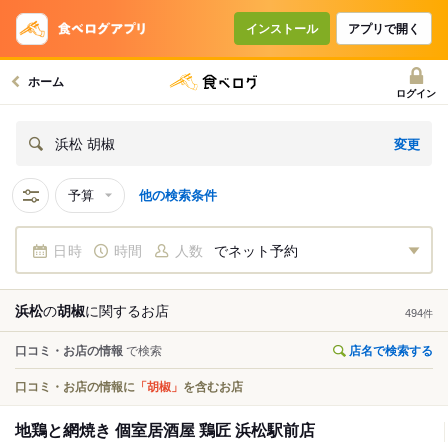
インストール
アプリで開く
ホーム
ログイン
変更
浜松 胡椒
予算
他の検索条件
日時
時間
人数
でネット予約
浜松
の
胡椒
に関する
お店
494
件
口コミ・お店の情報
で検索
店名で検索する
口コミ・お店の情報に
「胡椒」
を含むお店
地鶏と網焼き 個室居酒屋 鶏匠 浜松駅前店