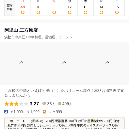
日
月
火
水
木
金
土
空席
9
10
11
12
13
14
15
8
/
情報
阿里山 三方原店
浜松市中央区 / 中華料理、居酒屋、ラーメン
【浜松の中華といえば阿里山！】☆ボリューム満点！本格台湾料理で宴
会しませんか☆
3.27
36
499
人
人
￥1,000～￥1,999
～￥999
...ホイコーロー（回鍋肉） 700円 黒酢酢豚 700円 砂肝の黒
胡椒
炒め 700円 台湾
風酢豚 700円 鶏肉とカシューナッツ炒め...800円 牛肉のオイスターソース炒め