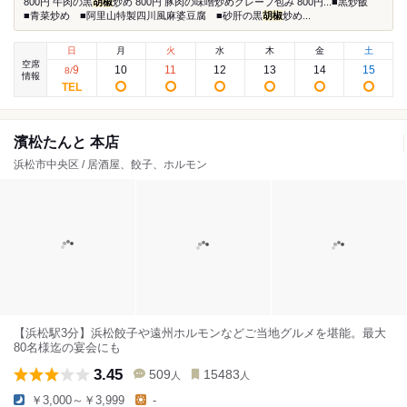
800円 牛肉の黒
胡椒
炒め 800円 豚肉の味噌炒めクレープ包み 800円...■黒炒飯
■青菜炒め ■阿里山特製四川風麻婆豆腐 ■砂肝の黒
胡椒
炒め...
日
月
火
水
木
金
土
空席
9
10
11
12
13
14
15
8
/
情報
濱松たんと 本店
浜松市中央区 / 居酒屋、餃子、ホルモン
【浜松駅3分】浜松餃子や遠州ホルモンなどご当地グルメを堪能。最大
80名様迄の宴会にも
3.45
509
15483
人
人
￥3,000～￥3,999
-