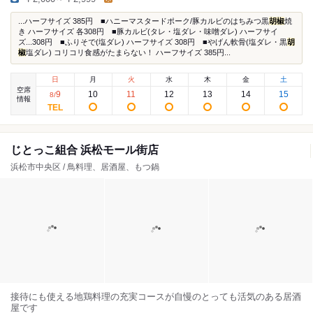
...ハーフサイズ 385円 ■ハニーマスタードポーク/豚カルビのはちみつ黒
胡椒
焼
き ハーフサイズ 各308円 ■豚カルビ(タレ・塩ダレ・味噌ダレ) ハーフサイ
ズ...308円 ■ふりそで(塩ダレ) ハーフサイズ 308円 ■やげん軟骨(塩ダレ・黒
胡
椒
塩ダレ) コリコリ食感がたまらない！ ハーフサイズ 385円...
日
月
火
水
木
金
土
空席
9
10
11
12
13
14
15
8
/
情報
じとっこ組合 浜松モール街店
浜松市中央区 / 鳥料理、居酒屋、もつ鍋
接待にも使える地鶏料理の充実コースが自慢のとっても活気のある居酒
屋です