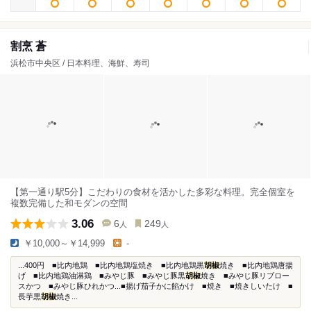
割烹 蒼
浜松市中央区 / 日本料理、海鮮、寿司
【第一通り駅5分】こだわりの食材を活かした多彩な料理。完全個室を
複数完備した和モダンの空間
3.06
6
249
人
人
￥10,000～￥14,999
-
...400円 ■比内地鶏 ■比内地鶏塩焼き ■比内地鶏黒
胡椒
焼き ■比内地鶏唐揚
げ ■比内地鶏油淋鶏 ■みやじ豚 ■みやじ豚黒
胡椒
焼き ■みやじ豚リブロー
スかつ ■みやじ豚ひれかつ...■揚げ茄子かに餡かけ ■焼き ■焼きしいたけ ■
長芋黒
胡椒
焼き...