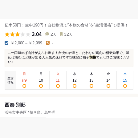
伝串50円！生中190円！自社物流で”本物の食材”を”生活価格”で提供！
3.04
2
32
人
人
￥2,000～￥2,999
-
...一口噛めば肉汁があふれ出す！自慢の岩塩とこだわりの鶏肉の相乗効果で、噛
めば噛むほど味が出る大人気の逸品です◎味変に柚子
胡椒
でもぜひご賞味くださ
い♪...
日
月
火
水
木
金
土
空席
9
10
11
12
13
14
15
8
/
情報
酉秦 別邸
浜松市中央区 / 焼き鳥、鳥料理