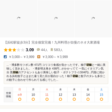
【浜松駅徒歩3分】完全個室完備！九州料理が自慢のネオ大衆酒場
3.09
44
583
人
人
￥3,000～￥3,999
￥3,000～￥3,999
...・博多酢モツポン酢 471円 コリコリ食感が良かったです。柚子
胡椒
と一緒に美
味しく頂きました。 ・博多明太巻き 438円...がかかってて 一気にイタリアン気
分 黒
胡椒
のアクセントもあり美味しい餃子 ・ポテトフライ(504円)...円形に焼か
れる浜松餃子とはまた違う見た目が面白かった！柚子
胡椒
と餃子のタレも多分こ
の餃子に合わせて作られてる感じでした...
日
月
火
水
木
金
土
空席
9
10
11
12
13
14
15
8
/
情報