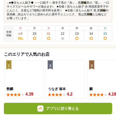
...■◆浜ちゃん餃子◆ ～一口餃子～ 唐辛子系の『赤』、黒
胡椒
系の『黒』、一口
サイズでビールやサワーが進みます♪ ■名物！浜ちゃん餃子 赤 韓国産唐辛子や
にんにく、生姜など7種類の香辛料を使用！ ■名物！浜ちゃん餃子 黒 黒
胡椒
や
黒胡麻...赤はカリカリに炒められた唐辛子とニンニク、 黒は黒
胡椒
と山椒など
が乗っています...
日
月
火
水
木
金
土
空席
9
10
11
12
13
14
15
8
/
情報
このエリアで人気のお店
1
2
3
勢麟
うなぎ 塚本
麟
4.39
4.2
4.1
アプリに切り替える