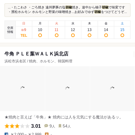
...・たこわさ ・ごろ焼き 遠州夢豚の塩
胡椒
焼き。途中から柚子
胡椒
で味変です
・濱松ホルモン ホルモンと野菜の味噌焼き...お好みでゆず
胡椒
をつけてどうぞ...
日
月
火
水
木
金
土
空席
9
10
11
12
13
14
15
8
/
情報
牛角 ＰＬＥ葉ＷＡＬＫ浜北店
浜松市浜名区 / 焼肉、ホルモン、韓国料理
★焼肉と言えば「牛角」★ 焼肉には人を元気にする魔法があるッ。
3.01
9
54
人
人
￥2,000～￥2,999
-