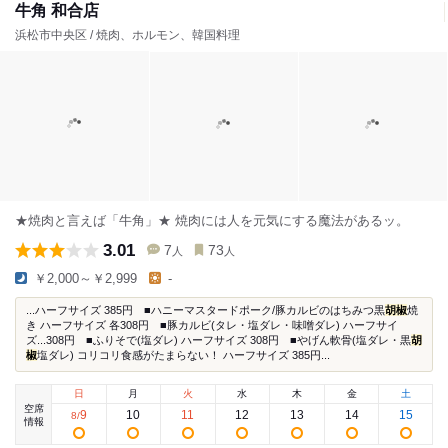
牛角 和合店
浜松市中央区 / 焼肉、ホルモン、韓国料理
★焼肉と言えば「牛角」★ 焼肉には人を元気にする魔法があるッ。
3.01
7
73
人
人
￥2,000～￥2,999
-
...ハーフサイズ 385円 ■ハニーマスタードポーク/豚カルビのはちみつ黒
胡椒
焼
き ハーフサイズ 各308円 ■豚カルビ(タレ・塩ダレ・味噌ダレ) ハーフサイ
ズ...308円 ■ふりそで(塩ダレ) ハーフサイズ 308円 ■やげん軟骨(塩ダレ・黒
胡
椒
塩ダレ) コリコリ食感がたまらない！ ハーフサイズ 385円...
日
月
火
水
木
金
土
空席
9
10
11
12
13
14
15
8
/
情報