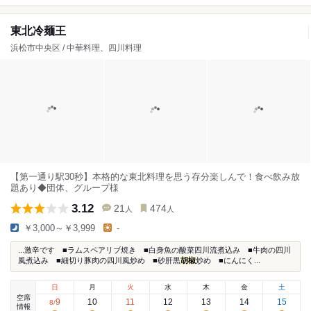
東北冷麺王
浜松市中央区 / 中華料理、四川料理
【第一通り駅30秒】本格的な東北料理を思う存分楽しんで！食べ飲み放
題あり◆団体、グループ様
3.12
21
474
人
人
￥3,000～￥3,999
-
...激辛です ■ラムスペアリブ焼き ■白身魚の酸菜四川流煮込み ■牛肉の四川
風煮込み ■細切り豚肉の四川風炒め ■砂肝黒
胡椒
炒め ■にんにく...
日
月
火
水
木
金
土
空席
9
10
11
12
13
14
15
8
/
情報