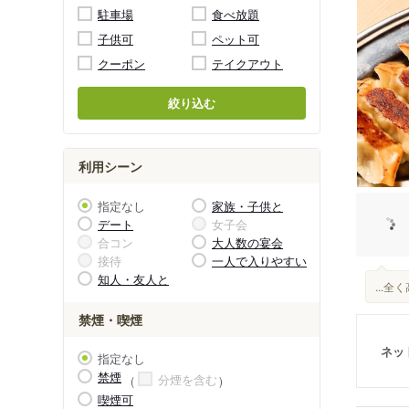
駐車場
食べ放題
子供可
ペット可
クーポン
テイクアウト
絞り込む
利用シーン
指定なし
家族・子供と
デート
女子会
合コン
大人数の宴会
接待
一人で入りやすい
知人・友人と
...
禁煙・喫煙
ネッ
指定なし
禁煙
分煙を含む
喫煙可