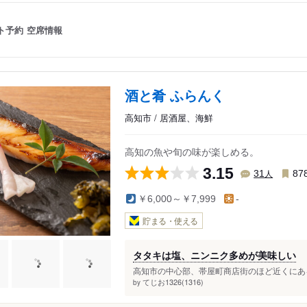
ト予約
空席情報
酒と肴 ふらんく
高知市 / 居酒屋、海鮮
高知の魚や旬の味が楽しめる。
3.15
人
31
87
￥6,000～￥7,999
-
貯まる・使える
タタキは塩、ニンニク多めが美味しい
高知市の中心部、帯屋町商店街のほど近くにある
てじお1326(1316)
by