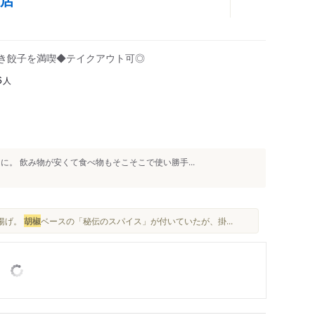
焼き餃子を満喫◆テイクアウト可◎
人
6
に。 飲み物が安くて食べ物もそこそこで使い勝手...
身揚げ。
胡椒
ベースの「秘伝のスパイス」が付いていたが、掛...