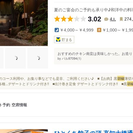
上町四丁目駅
西高須駅
夏のご宴会のご予約も承り中♪和洋中の料
前駅
上町二丁目駅
県立美術館通駅
3.02
人
4
274
ＪＲ）
上町一丁目駅
高須駅
￥4,000～￥4,999
￥1,000～￥1,9
枡形駅
文珠通駅
貯まる
グランド通駅
介良通駅
前駅
県庁前駅
新木駅
おすすめのチキン南蛮は美味しかった。お造りも
駅
高知城前駅
東新木駅
パル97094(1)
by
とさでん）
大橋通駅
田辺島通駅
堀詰駅
鹿児駅
お昼のコース利用や、お集り事などでも是非、ご利用ください♪ ■【お肉】黒
胡椒
薄切
駅
デンテツターミナルビル前駅
舟戸駅
各種...デザートとドリンク付き!! ■出汁巻き定食 デザートとドリンク付き!! ■黒
胡
ト予約
空席情報
ひとくち餃子の頂 高知大橋