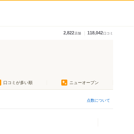
｜
2,822
118,042
店舗
口コミ
口コミが多い順
ニューオープン
北浦駅
領石通駅
清和学園前駅
点数について
一条橋駅
明見橋駅
長崎駅
高知駅前駅