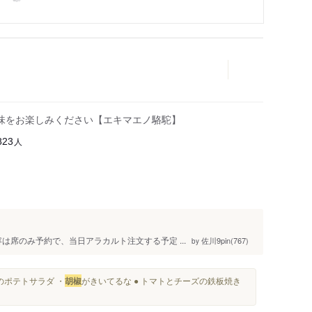
味をお楽しみください【エキマエノ駱駝】
人
823
は席のみ予約で、当日アラカルト注文する予定 ...
佐川9pin(767)
by
のポテトサラダ ・
胡椒
がきいてるな ● トマトとチーズの鉄板焼き