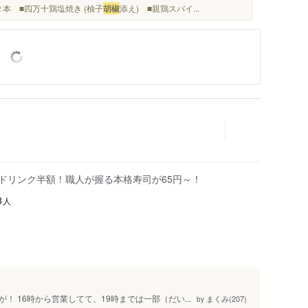
本 ■四万十鶏塩焼き (柚子
胡椒
添え) ■親鶏スパイ...
はドリンク半額！職人が握る本格寿司が65円～！
人
8
 16時から営業してて、19時までは一部（だい...
まくみ(207)
by