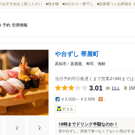
本日のおすすめをご覧ください ■焼き物 ■めひかり一夜干し ■自家製つくね串焼き ２
ト予約
空席情報
や台ずし 帯屋町
高知市 / 居酒屋、寿司、海鮮
当日予約可◎夜遅くまで営業♪19時まで
3.01
人
11
15
￥3,000～￥3,999
-
貯まる
19時までドリンク半額なのか！
初や台ずし。高知で食べなくてもいい気がするが！