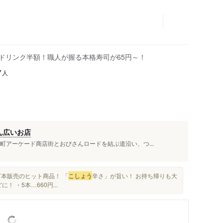
はドリンク半額！職人が握る本格寿司が65円～！
人
7
ん広いお店
町アーケード商店街とおびさんロードを結ぶ道沿い、つ...
0万本販売のヒット商品！ 「
こしょう
辛さ」が旨い！ お持ち帰りも大
 ・5本…660円...