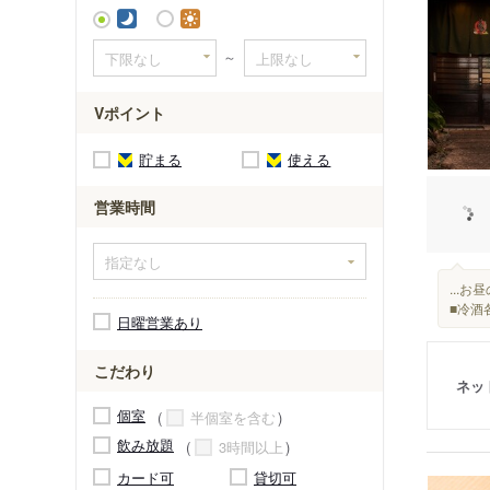
旭駅
～
高知商業
朝倉駅（
Vポイント
咥内駅
宮の奥駅
貯まる
使える
朝倉神社
営業時間
朝倉駅前
朝倉駅（
曙町駅
...
曙町東町
■冷酒
日曜営業あり
こだわり
ネッ
個室
半個室を含む
飲み放題
3時間以上
カード可
貸切可