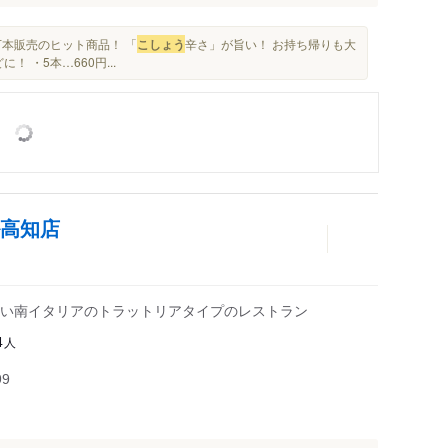
0万本販売のヒット商品！ 「
こしょう
辛さ」が旨い！ お持ち帰りも大
 ・5本…660円...
ル高知店
い南イタリアのトラットリアタイプのレストラン
人
4
99