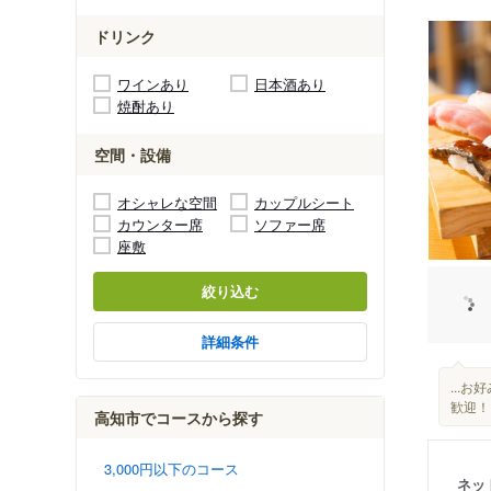
ドリンク
ワインあり
日本酒あり
焼酎あり
空間・設備
オシャレな空間
カップルシート
カウンター席
ソファー席
座敷
絞り込む
詳細条件
...
歓迎！
高知市でコースから探す
3,000円以下のコース
ネッ