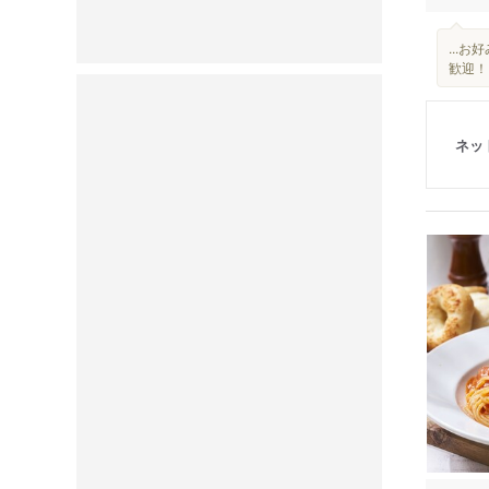
...
歓迎！
ネッ