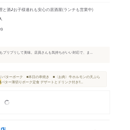
高知橋駅
理と酒♪お子様連れも安心の居酒屋(ランチも営業中)
蓮池町通駅
人
はりまや橋駅
99
梅の辻駅
桟橋通一丁目駅
桟橋通二丁目駅
プリプリして美味。店員さんも気持ちがいい対応で、ま...
桟橋通三丁目駅
桟橋通四丁目駅
桟橋車庫前駅
りバターポーク ■本日の串焼き ■〈お肉〉牛ホルモンの天ぷら
桟橋通五丁目駅
椒
バター薄切りポーク定食 デザートとドリンク付き!!...
通店