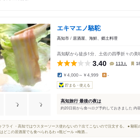
エキマエノ駱駝
高知市 / 居酒屋、海鮮、郷土料理
高知駅から徒歩1分、土佐の四季折々の美
3.40
人
113
1
￥4,000～￥4,999
-
貯まる・使える
高知旅行 最後の夜は
約20日前から食べログ予約しておきました 内容
● カキフライ ・高知ではウスターソース使わないの？出てこないので注文する。 ● 駱駝
はどこの居酒屋でも食べられるわ ○瓶ビール ○梅酒...