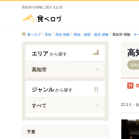
高知市の胡椒に関するお店
食べログ
食べログ
高知
高知 胡椒
高知・南国・嶺北 胡椒
キ
高知市 胡椒
高
エリア
から探す
高知
高知市
土佐大津
ジャンル
から探す
布師田駅
土佐一宮
口コミ・
すべて
薊野駅
高知駅
入明駅
予算
円行寺口