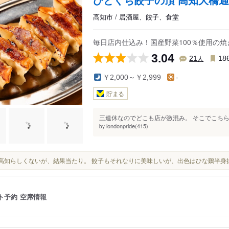
高知市 / 居酒屋、餃子、食堂
毎日店内仕込み！国産野菜100％使用の
3.04
人
21
18
￥2,000～￥2,999
-
貯まる
三連休なのでどこも店が激混み。 そこでこちら
londonpride(415)
by
全く高知らしくないが、結果当たり。 餃子もそれなりに美味しいが、出色はひな鷄半
ト予約
空席情報