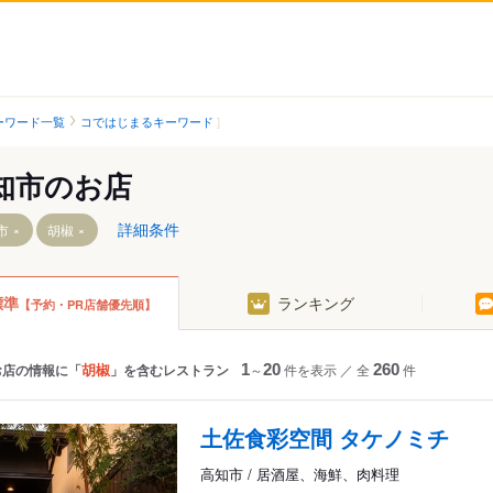
ーワード一覧
コではじまるキーワード
知市のお店
詳細条件
市
胡椒
標準
ランキング
【予約・PR店舗優先順】
駅
鴨部駅
菜園場町駅
鏡川橋駅
宝永町駅
駅
蛍橋駅
知寄町一丁目駅
胡椒
お店の情報に「
」を含むレストラン
1
～
20
件を表示
／
全
260
件
旭町三丁目駅
知寄町二丁目駅
旭駅前通駅
知寄町駅
土佐食彩空間 タケノミチ
旭町一丁目駅
知寄町三丁目駅
高知市 / 居酒屋、海鮮、肉料理
駅
上町五丁目駅
葛島橋東詰駅