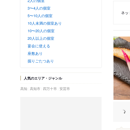
2人の個室
3〜4人の個室
ネッ
5〜10人の個室
10人未満の個室あり
10〜20人の個室
20人以上の個室
宴会に使える
座敷あり
掘りごたつあり
人気のエリア・ジャンル
高知
高知市
四万十市
安芸市