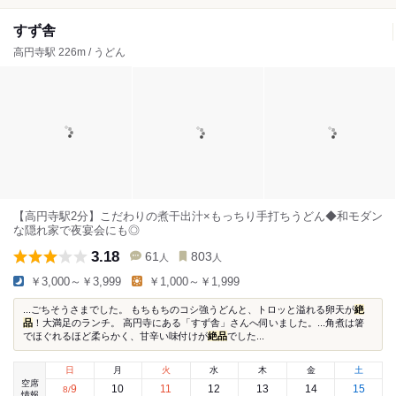
すず舎
高円寺駅 226m / うどん
【高円寺駅2分】こだわりの煮干出汁×もっちり手打ちうどん◆和モダン
な隠れ家で夜宴会にも◎
3.18
61
803
人
人
￥3,000～￥3,999
￥1,000～￥1,999
...ごちそうさまでした。 もちもちのコシ強うどんと、トロッと溢れる卵天が
絶
品
！大満足のランチ。 高円寺にある「すず舎」さんへ伺いました。...角煮は箸
でほぐれるほど柔らかく、甘辛い味付けが
絶品
でした...
日
月
火
水
木
金
土
空席
9
10
11
12
13
14
15
8
/
情報