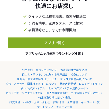
快適にお店探し
クイックな現在地検索。検索が快適に
予約も簡単。空席をスムーズに検索
会員登録なし。すぐに利用開始
アプリで開く
アプリなら1ヶ月無料でランキング検索！
利用規約
食べログについて
携帯電話番号認証とは
口コミ・ランキングに対する取り組み
点数について
飲食店・飲食企業様向けサービス
食べログ店舗会員について
広告（メーカー・団体様等向け）について
機能改善要望
口コミガイドライン
食べログプレミアム
食べログプレミアム無料クーポン
ネット予約（リクエスト予約）
個人情報保護方針
外部送信（オプトアウト）
特定商取引法に基づく表記
推奨環境
ヘルプ・お問い合わせ
採用情報
企業情報
キーワード一覧
サイトマップ
チェーン一覧