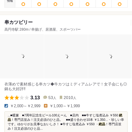
情報
串カツビリー
高円寺駅 280m / 串揚げ、居酒屋、スポーツバー
衣薄めで素材感じる串カツ◆牛カツはミディアムレアで！女子会にも◎
鍋も大好評‼︎
3.13
53
2010
人
人
￥2,000～￥2,999
￥1,000～￥1,999
...■暖簾 ■7周年記念生ビール100えーん ■店内 ■■牛すじ塩煮込み ￥550
絶
品
！専門店並み！注文必須のひと品。 ■■盛り合わせ10本 ￥1.350...・珍しい串
です。ゆかりがお見事なおいしさ！ ■牛すじ塩煮込み ￥550 ・
絶品
！専門店並
み！注文必須のひと品...