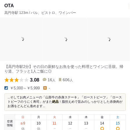
OTA
高円寺駅 123m / バル、ビストロ、ワインバー
【高円寺駅2分】その日の新鮮なお魚を使った料理とワインに舌鼓。帰
り道、フラッと1人ご飯に◎
3.08
16
606
人
人
￥5,000～￥5,999
-
...そしてお肉メニューの「山形牛の赤身ステーキ」「ローストビーフ」「ロース
トビーフのうにく寿司」がまた
絶品
！脂控えめで旨みのしっかりとした赤身肉が
お酒をどんどん進めます...
日
月
火
水
木
金
土
空席
9
10
11
12
13
14
15
8
/
情報