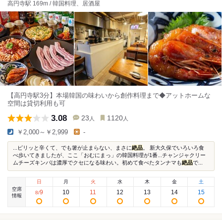
高円寺駅 169m / 韓国料理、居酒屋
【高円寺駅3分】本場韓国の味わいから創作料理まで◆アットホームな
空間は貸切利用も可
3.08
23
1120
人
人
￥2,000～￥2,999
-
...ピリッと辛くて、でも箸が止まらない、まさに
絶品
。 新大久保でいろいろ食
べ歩いてきましたが、ここ「おむにまっ」の韓国料理が1番...チャンジャクリー
ムチーズキンパは濃厚でクセになる味わい。初めて食べたタンナマも
絶品
で...
日
月
火
水
木
金
土
空席
9
10
11
12
13
14
15
8
/
情報