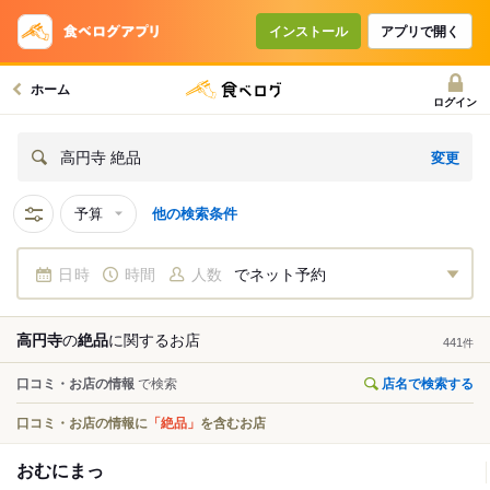
インストール
アプリで開く
ホーム
ログイン
変更
高円寺 絶品
予算
他の検索条件
日時
時間
人数
でネット予約
高円寺
の
絶品
に関する
お店
441
件
口コミ・お店の情報
で検索
店名で検索する
口コミ・お店の情報に
「絶品」
を含むお店
おむにまっ