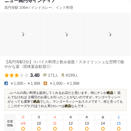
ニュー高円寺インディア
高円寺駅 106m / インドカレー、インド料理
【高円寺駅2分】スパイス料理と飲み放題！スタイリッシュな空間で賑
やかな宴〈団体宴会歓迎◎〉
3.40
171
4199
人
人
￥1,000～￥1,999
￥1,000～￥1,999
...レベルの高い料理も提供してくれるお店だと思います。特にナンが
絶品
！ 混
んでなければ 土曜日のお昼しか行ったことがないのですが...マンゴーラッシー
がとっても濃厚で
絶品
でした。マンゴーラッシーおススメです！...何と言っても
ここのチーズサグ(ほうれん草)カレーは
絶品
なんです...
日
月
火
水
木
金
土
空席
9
10
11
12
13
14
15
8
/
情報