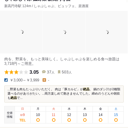
新高円寺駅 124m / しゃぶしゃぶ、ビュッフェ、居酒屋
肉を、野菜を、もっと美味しく。しゃぶしゃぶを楽しめる食べ放題は
3,718円～ご用意。
3.05
37
503
人
人
￥3,000～￥3,999
-
...野菜も肉もたっぷりいただく。 肉は「豚カルビ」が
絶品
。 鍋のダシ汁が2種類
選べるのがありがたい。...両方楽しめて飽きませんでした。締めのうどんや雑炊
も
絶品
で...
日
月
火
水
木
金
土
空席
9
10
11
12
13
14
15
8
/
情報