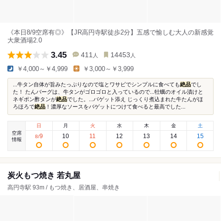
《本日8/9空席有◎》【JR高円寺駅徒歩2分】五感で愉しむ大人の新感覚
大衆酒場2.0
3.45
411
14453
人
人
￥4,000～￥4,999
￥3,000～￥3,999
...牛タン自体が旨みたっぷりなので塩とワサビでシンプルに食べても
絶品
でし
た！ たんバーグは、牛タンがゴロゴロと入っているので...牡蠣のオイル漬けと
ネギポン酢タンが
絶品
でした。...バゲット添え じっくり煮込まれた牛たんがほ
ろほろで
絶品
！濃厚なソースをバゲットにつけて食べると最高でした...
日
月
火
水
木
金
土
空席
9
10
11
12
13
14
15
8
/
情報
炭火もつ焼き 若丸屋
高円寺駅 93m / もつ焼き、居酒屋、串焼き