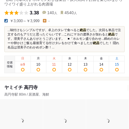
ワイワイ盛り上がれる肉酒場
3.38
140
4540
人
人
￥3,000～￥3,999
-
...味付けもシンプルですが、卓上のタレで食べると
絶品
でした。次回も単品で注
文するのもアリだと思ったぐらいです...これにマヨの濃厚さが加わると
絶品
で
す。澄美子さんありがとうございます。 ■「ホルモン盛り合わせ...締めのカレ
ーや卵かけご飯も最後育てる付けタレをかけて食べましたが
絶品
でした！ 隠れ
名品は澄美子のわかめポン酢！...
日
月
火
水
木
金
土
空席
9
10
11
12
13
14
15
8
/
情報
ヤミイチ 高円寺
高円寺駅 80m / 居酒屋、海鮮