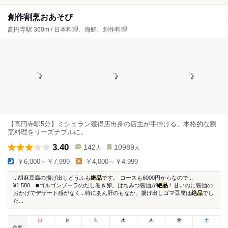
創作割烹おあそび
高円寺駅 360m / 日本料理、海鮮、創作料理
【高円寺駅5分】ミシュラン獲得店出身の店主が手掛ける、本格的な割
烹料理をリーズナブルに。
3.40
142
10989
人
人
￥6,000～￥7,999
￥4,000～￥4,999
...胡麻豆腐の揚げ出しどうふも
絶品
です。 コースも6000円からなので...
¥1.580 ■ゴルゴンゾーラのだし巻き卵。はちみつ醤油が
絶品
！甘いのに醤油の
おかげでデザート感がなく...特にあん肝のもなか、揚げ出しゴマ豆腐は
絶品
でし
た...
日
月
火
水
木
金
土
空席