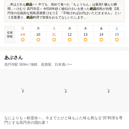
...串はどれも
絶品
✨✨ 中でも、初めて食べた「ちょうちん」は最高‼️ 噛んだ瞬
間...～けむり 高円寺店～ 4代50年続く秘伝のタレを使った
絶品
焼鳥が自慢 【高
円寺の伝統的な焼鳥居酒屋 けむり】 『不味ければお代はいただきません』 とい
う言葉通り、
絶品
料理で皆様をおもてなしいたします...
日
月
火
水
木
金
土
空席
9
10
11
12
13
14
15
8
/
情報
あぶさん
高円寺駅 369m / 海鮮、居酒屋、日本酒バー
なによりも＜鮮度命＞。今までとひと味もふた味も異なる“貝”料理を専
門とする高円寺の隠れ家！