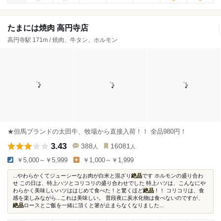
たまには焼肉 高円寺店
高円寺駅 171m / 焼肉、牛タン、ホルモン
★但馬ブランドの太田牛、牧場から直接入荷！！ 全品980円！
3.43
388
16081
人
人
￥5,000～￥5,999
￥1,000～￥1,999
...やわらかくてジューシーなお肉が白米と混ざり
絶品
です ホルモンの盛り合わ
せ この日は、特上ハツとコリコリの盛り合わせでした 特上ハツは、こんなにや
わらかく美味しいハツははじめて食べた！と驚くほど
絶品
！！ コリコリは、食
感を楽しみながら...これは美味しい。 普段夜に炭水化物は食べないのですが、
絶品
ロースとご飯を一緒に頂くと箸が止まらなくなりました...