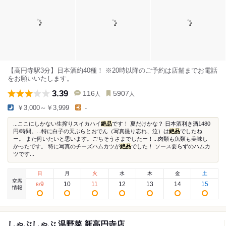
【高円寺駅3分】日本酒約40種！ ※20時以降のご予約は店舗までお電話
をお願いいたします。
3.39
116
5907
人
人
￥3,000～￥3,999
-
...ここにしかない生搾りスイカハイ
絶品
です！ 夏だけかな？ 日本酒利き酒1480
円/時間。...特に白子の天ぷらとおでん（写真撮り忘れ、泣）は
絶品
でしたね
ー。 また伺いたいと思います。ごちそうさまでしたー！...肉類も魚類も美味し
かったです。 特に写真のチーズハムカツが
絶品
でした！ ソース要らずのハムカ
ツです...
日
月
火
水
木
金
土
空席
9
10
11
12
13
14
15
8
/
情報
しゃぶしゃぶ 温野菜 新高円寺店