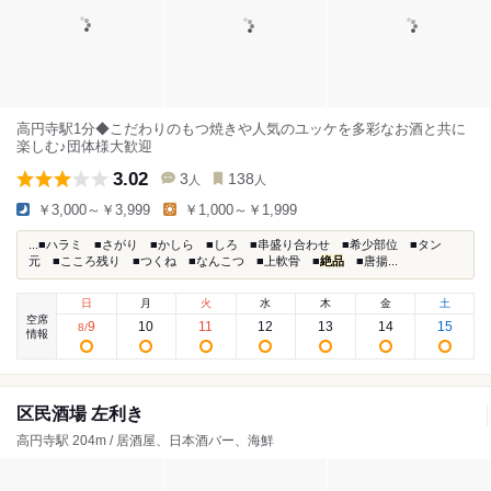
高円寺駅1分◆こだわりのもつ焼きや人気のユッケを多彩なお酒と共に
楽しむ♪団体様大歓迎
3.02
3
138
人
人
￥3,000～￥3,999
￥1,000～￥1,999
...■ハラミ ■さがり ■かしら ■しろ ■串盛り合わせ ■希少部位 ■タン
元 ■こころ残り ■つくね ■なんこつ ■上軟骨 ■
絶品
■唐揚...
日
月
火
水
木
金
土
空席
9
10
11
12
13
14
15
8
/
情報
区民酒場 左利き
高円寺駅 204m / 居酒屋、日本酒バー、海鮮