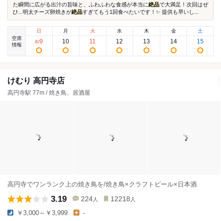
た瞬間に広がる出汁の旨味と、ふわふわな食感が本当に
絶品
で大満足！次回はぜ
ひ...明太チーズ卵焼きが
絶品
すぎてもう1回食べたいです！✨ 提供も早いし...
日
月
火
水
木
金
土
空席
9
10
11
12
13
14
15
8
/
情報
けむり 高円寺店
高円寺駅 77m / 焼き鳥、居酒屋
高円寺でワンランク上の焼き鳥を/焼き鳥×クラフトビール×日本酒
3.19
224
12218
人
人
￥3,000～￥3,999
-