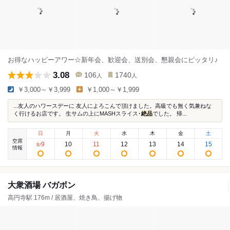
お得なハッピーアワー☆新年会、歓迎会、送別会、懇親会にピッタリ♪
3.08
106
1740
人
人
￥3,000～￥3,999
￥1,000～￥1,999
...友人のハワースデーに 友人によろこんで頂けました。高級でも無く気兼ねな
く行けるお店です。 生サムの上にMASHスライス･
絶品
でした。 帰...
日
月
火
水
木
金
土
空席
9
10
11
12
13
14
15
8
/
情報
大衆酒場 バガボン
高円寺駅 176m / 居酒屋、焼き鳥、揚げ物