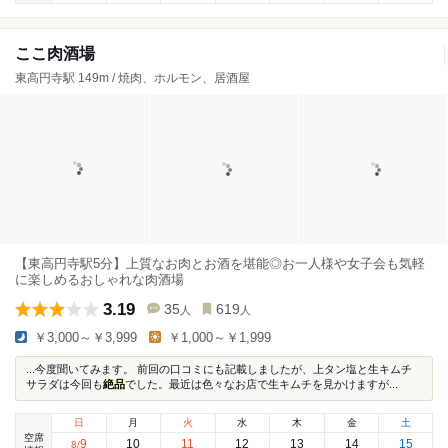
ここ肉酒場
東高円寺駅 149m / 焼肉、ホルモン、居酒屋
【東高円寺駅5分】上質なお肉とお酒を堪能◎お一人様や女子会も気軽
に楽しめるおしゃれな肉酒場
3.19
35
619
人
人
￥3,000～￥3,999
￥1,000～￥1,999
...今度聞いてみます。 前回の口コミにも記載しましたが、上タン塩と生キムチ
サラダは今回も
絶品
でした。最近は色々なお店で生キムチを見かけますが...
日
月
火
水
木
金
土
空席
9
10
11
12
13
14
15
8
/