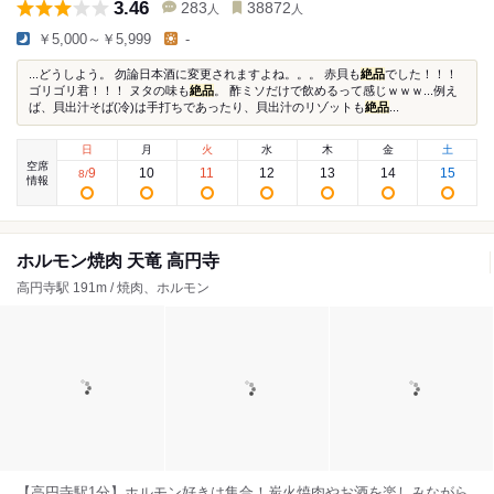
3.46
283
38872
人
人
￥5,000～￥5,999
-
...どうしよう。 勿論日本酒に変更されますよね。。。 赤貝も
絶品
でした！！！
ゴリゴリ君！！！ ヌタの味も
絶品
。 酢ミソだけで飲めるって感じｗｗｗ...例え
ば、貝出汁そば(冷)は手打ちであったり、貝出汁のリゾットも
絶品
...
日
月
火
水
木
金
土
空席
9
10
11
12
13
14
15
8
/
情報
ホルモン焼肉 天竜 高円寺
高円寺駅 191m / 焼肉、ホルモン
【高円寺駅1分】ホルモン好きは集合！炭火焼肉やお酒を楽しみながら