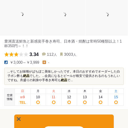
豊洲直送鮮魚と新感覚手巻き寿司、日本酒・焼酎は常時50種類以上！1
杯350円～！！
3.34
112
3003
人
人
￥3,000～￥3,999
-
...そしてお味噌がばちぼこ美味しかったです。本日のおすすめでオーダーした白
子ポン酢も
絶品
でした。...会員になるとビールが格安で提供されるのもうれしい
ですね。舟盛りの刺身や手巻き寿司も
絶品
で...
日
月
火
水
木
金
土
空席
9
10
11
12
13
14
15
8
/
情報