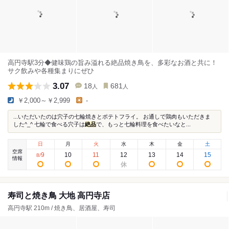
高円寺駅3分◆健味鶏の旨み溢れる絶品焼き鳥を、多彩なお酒と共に！
サク飲みや各種集まりにぜひ
3.07
18
681
人
人
￥2,000～￥2,999
-
...いただいたのは穴子の七輪焼きとポテトフライ。 お通しで鶏肉もいただきま
した^_^ 七輪で食べる穴子は
絶品
で、もっと七輪料理を食べたいなと...
日
月
火
水
木
金
土
空席
9
10
11
12
13
14
15
8
/
情報
寿司と焼き鳥 大地 高円寺店
高円寺駅 210m / 焼き鳥、居酒屋、寿司