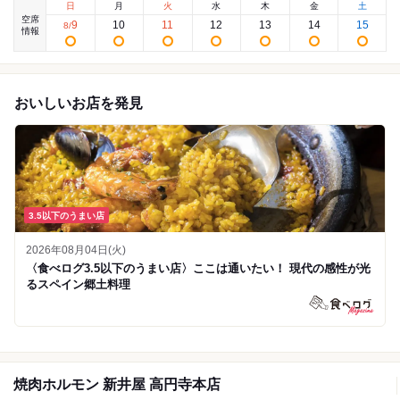
日
月
火
水
木
金
土
空席
9
10
11
12
13
14
15
8
/
情報
おいしいお店を発見
3.5以下のうまい店
2026年08月04日(火)
〈食べログ3.5以下のうまい店〉ここは通いたい！ 現代の感性が光
るスペイン郷土料理
焼肉ホルモン 新井屋 高円寺本店