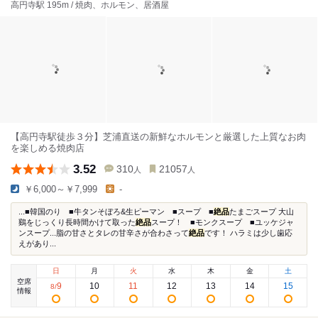
高円寺駅 195m / 焼肉、ホルモン、居酒屋
【高円寺駅徒歩３分】芝浦直送の新鮮なホルモンと厳選した上質なお肉
を楽しめる焼肉店
3.52
310
21057
人
人
￥6,000～￥7,999
-
...■韓国のり ■牛タンそぼろ&生ピーマン ■スープ ■
絶品
たまごスープ 大山
鷄をじっくり長時間かけて取った
絶品
スープ！ ■モンクスープ ■ユッケジャ
ンスープ...脂の甘さとタレの甘辛さが合わさって
絶品
です！ ハラミは少し歯応
えがあり...
日
月
火
水
木
金
土
空席
9
10
11
12
13
14
15
8
/
情報