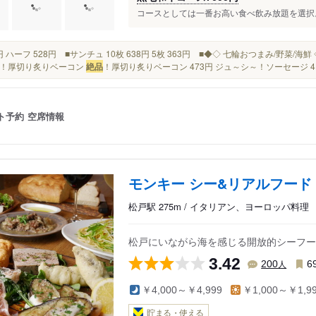
コースとしては一番お高い食べ飲み放題を選択。
58円 ハーフ 528円 ■サンチュ 10枚 638円 5枚 363円 ■◆◇ 七輪おつまみ/野菜/海鮮
！厚切り炙りベーコン
絶品
！厚切り炙りベーコン 473円 ジュ～シ～！ソーセージ 418
ト予約
空席情報
モンキー シー&リアルフード
松戸駅 275m / イタリアン、ヨーロッパ料理
松戸にいながら海を感じる開放的シーフー
3.42
人
200
6
￥4,000～￥4,999
￥1,000～￥1,9
貯まる・使える