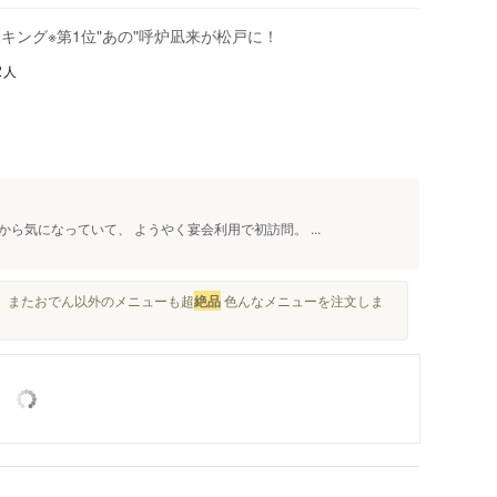
ランキング※第1位"あの"呼炉凪来が松戸に！
人
2
ら気になっていて、 ようやく宴会利用で初訪問。 ...
！ またおでん以外のメニューも超
絶品
色んなメニューを注文しま