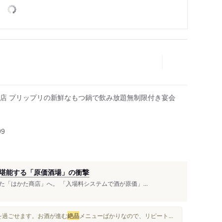
店 プリップリの新鮮なもつ鍋で飲み放題無制限付き宴会
人
99
堪能する「原価酒場」の衝撃
「はかた商店」へ。 「入場料システムで酒が原価」...
を過ごせます。お酒が進む
絶品
メニューばかりなので、リピート...