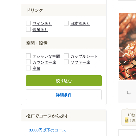
ドリンク
ワインあり
日本酒あり
焼酎あり
空間・設備
オシャレな空間
カップルシート
カウンター席
ソファー席
座敷
絞り込む
詳細条件
...1
松戸でコースから探す
品
！厚
3,000円以下のコース