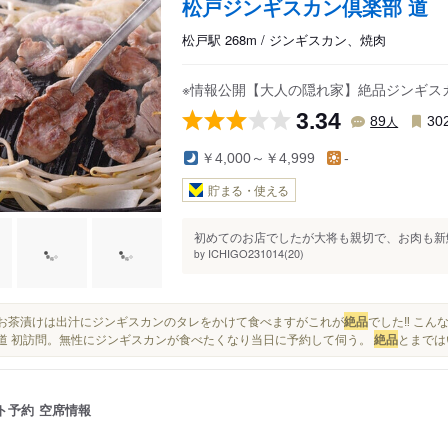
松戸ジンギスカン倶楽部 道
松戸駅 268m / ジンギスカン、焼肉
※情報公開【大人の隠れ家】絶品ジンギス
3.34
人
89
30
￥4,000～￥4,999
-
貯まる・使える
初めてのお店でしたが大将も親切で、お肉も新鮮
ICHIGO231014(20)
by
〆のお茶漬けは出汁にジンギスカンのタレをかけて食べますがこれが
絶品
でした‼︎ こ
..道 初訪問。無性にジンギスカンが食べたくなり当日に予約して伺う。
絶品
とまでは
ト予約
空席情報