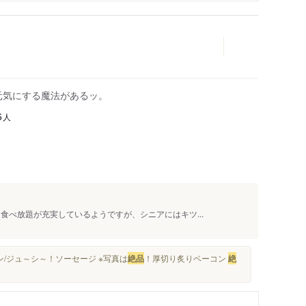
元気にする魔法があるッ。
人
6
食べ放題が充実しているようですが、シニアにはキツ...
/ジュ～シ～！ソーセージ ※写真は
絶品
！厚切り炙りベーコン
絶