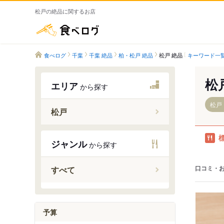
松戸の絶品に関するお店
食べログ
食べログ
千葉
千葉 絶品
柏・松戸 絶品
キーワード一
松戸 絶品
松
エリア
から探す
松戸
松戸
元山駅
ジャンル
から探す
五香駅
常盤平駅
口コミ・
すべて
八柱駅
みのり台
松戸新田
予算
上本郷駅