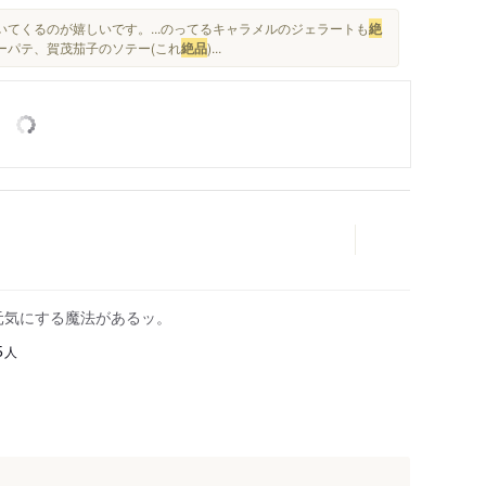
いてくるのが嬉しいです。...のってるキャラメルのジェラートも
絶
ーパテ、賀茂茄子のソテー(これ
絶品
)...
元気にする魔法があるッ。
人
5