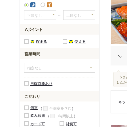
新松戸駅
～
Vポイント
貯まる
使える
営業時間
...
したが.
日曜営業あり
こだわり
ネッ
個室
半個室を含む
飲み放題
3時間以上
カード可
貸切可