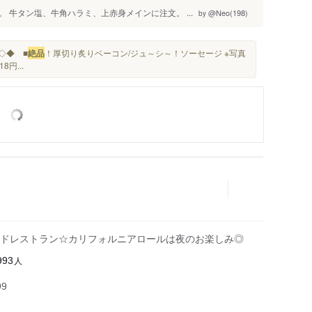
 牛タン塩、牛角ハラミ、上赤身メインに注文。 ...
@Neo(198)
by
 ◇◆ ■
絶品
！厚切り炙りベーコン/ジュ～シ～！ソーセージ ※写真
円...
ドレストラン☆カリフォルニアロールは夜のお楽しみ◎
人
993
99