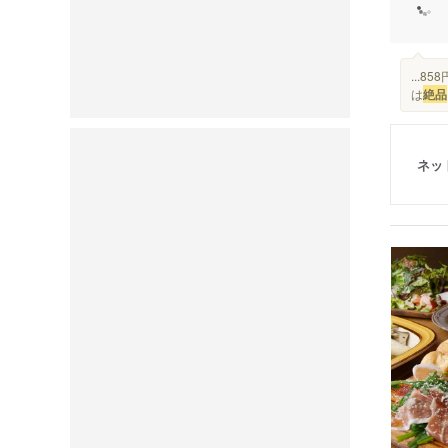
...8
は
絶品
ネッ