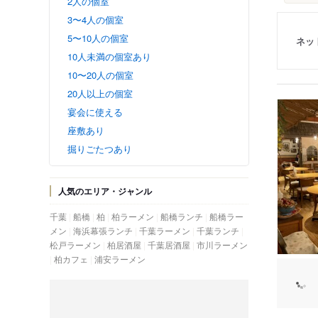
2人の個室
3〜4人の個室
5〜10人の個室
ネッ
10人未満の個室あり
10〜20人の個室
20人以上の個室
宴会に使える
座敷あり
掘りごたつあり
人気のエリア・ジャンル
千葉
船橋
柏
柏ラーメン
船橋ランチ
船橋ラー
メン
海浜幕張ランチ
千葉ラーメン
千葉ランチ
松戸ラーメン
柏居酒屋
千葉居酒屋
市川ラーメン
柏カフェ
浦安ラーメン