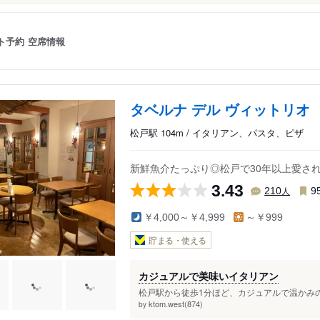
ト予約
空席情報
タベルナ デル ヴィットリオ
松戸駅 104m / イタリアン、パスタ、ピザ
新鮮魚介たっぷり◎松戸で30年以上愛さ
3.43
人
210
9
￥4,000～￥4,999
～￥999
貯まる・使える
カジュアルで美味いイタリアン
松戸駅から徒歩1分ほど、カジュアルで温かみの
ktom.west(874)
by