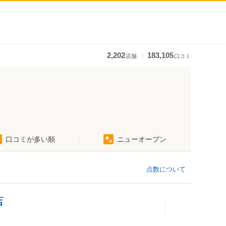
｜
2,202
183,105
店舗
口コミ
口コミが多い順
ニューオープン
点数について
店