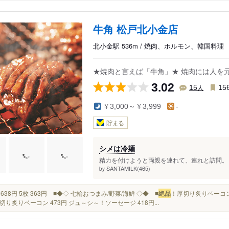
牛角 松戸北小金店
北小金駅 536m / 焼肉、ホルモン、韓国料理
★焼肉と言えば「牛角」★ 焼肉には人を
3.02
人
15
15
￥3,000～￥3,999
-
貯まる
シメは冷麺
精力を付けようと両親を連れて、連れと訪問。 
SANTAMILK(465)
by
0枚 638円 5枚 363円 ■◆◇ 七輪おつまみ/野菜/海鮮 ◇◆ ■
絶品
！厚切り炙りベーコン
切り炙りベーコン 473円 ジュ～シ～！ソーセージ 418円...