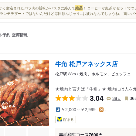
柔らかく煮込まれたバラ肉の旨味がパスタに絡んで
絶品
！ コーヒーか紅茶がセットでつ
ランチデザートではないんだけど毎回頼んじゃう...お疲れなんでしょうね。 鶏レバ
ト予約
空席情報
牛角 松戸アネックス店
松戸駅 83m / 焼肉、ホルモン、ビュッフェ
★焼肉と言えば「牛角」★ 焼肉には人を
3.04
人
38
36
￥2,000～￥2,999
-
貯まる
黒毛和牛コース7600円