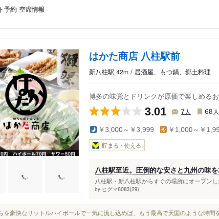
ト予約
空席情報
はかた商店 八柱駅前
新八柱駅 42m / 居酒屋、もつ鍋、郷土料理
博多の味覚とドリンクが原価で楽しめるお
3.01
人
7
68
￥3,000～￥3,999
￥1,000～￥1,9
貯まる・使える
八柱駅至近。圧倒的な安さと九州の味を
八柱駅・新八柱駅からすぐの場所にオープンした
ヒグマ8083(29)
by
これらを豪快なリットルハイボールで一気に流し込めば、もう最高で天国のような時間