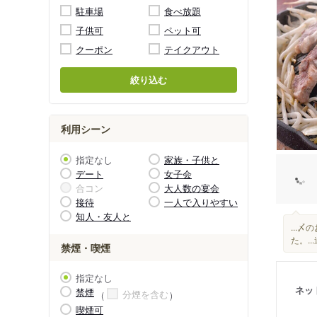
駐車場
食べ放題
子供可
ペット可
クーポン
テイクアウト
絞り込む
利用シーン
指定なし
家族・子供と
デート
女子会
合コン
大人数の宴会
接待
一人で入りやすい
知人・友人と
...
た。.
禁煙・喫煙
指定なし
ネッ
禁煙
分煙を含む
喫煙可