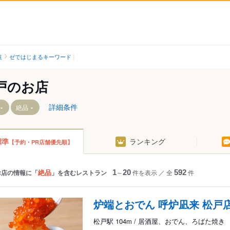
覧
ゼではじまるキーワード
戸のお店
詳細条件
絶品
標準
ランキング
【予約・PR店舗優先順】
新八柱駅
矢切駅
東松戸駅
秋山駅
松戸駅
松飛台駅
絶品
お店の情報に「
」を含むレストラン
1
～
20
件を表示
／
全
592
件
北松戸駅
六実駅
駅
馬橋駅
炉端とおでん 呼炉凪来 松戸
駅
北小金駅
松戸駅 104m / 居酒屋、おでん、ろばた焼き
幸谷駅