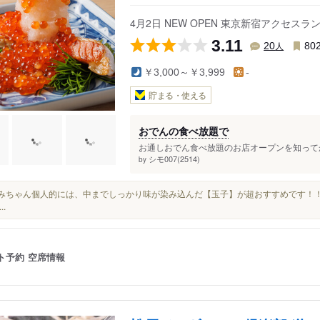
小金城趾駅
4月2日 NEW OPEN 東京新宿アクセス
3.11
人
20
80
￥3,000～￥3,999
-
貯まる・使える
おでんの食べ放題で
お通しおでん食べ放題のお店オープンを知ってか
シモ007(2514)
by
うまみちゃん個人的には、中までしっかり味が染み込んだ【玉子】が超おすすめです！
..
ト予約
空席情報