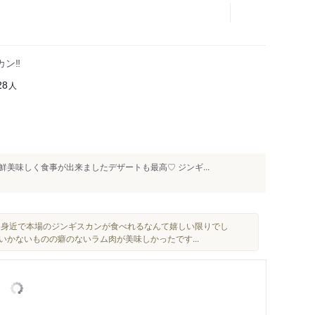
カン‼
人
28
美味しく食事が出来ましたデザートも最高♡ ジンギ...
んな身近で本場のジンギスカンが食べれるなんて嬉しい限りでし
いかないものの癖のないラム肉が美味しかったです...