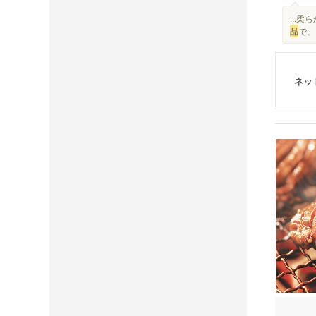
...
品
で、
ネッ