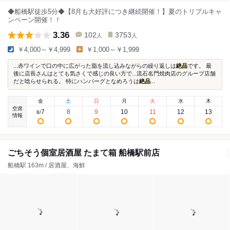
◆船橋駅徒歩5分◆【8月も大好評につき継続開催！】夏のトリプルキャ
ンペーン開催！！
3.36
102
3753
人
人
￥4,000～￥4,999
￥1,000～￥1,999
...赤ワインで口の中に広がった脂を流し込みながらの繰り返しは
絶品
です。 最
後に店長さんはとても気さくで感じの良い方で...流石名門焼肉店のグループ店舗
だと唸らせられる。 特にハンバーグとなめろうは
絶品
...
金
土
日
月
火
水
木
空席
7
8
9
10
11
12
13
8
/
情報
ごちそう個室居酒屋 たまて箱 船橋駅前店
船橋駅 163m / 居酒屋、海鮮