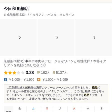
今日和 船橋店
京成船橋駅 233m / イタリアン、パスタ、オムライス
京成船橋駅3分◆牛ホホ肉やアヒージョがワインと相性抜群！本格イタ
リアンを気軽に楽しむ夜に◎
3.28
162
5137
人
人
￥1,000～￥1,999
￥1,000～￥1,999
...広島産牡蠣と船橋産生海苔のクリームソースのパスタ頂きました。
絶品
で
す！ 地ビール豊富な居心地のよいイタリアンカフェ。 この日は船橋に立ち寄っ
て...チキンソースオムライスを注文しました。 ピザもパスタも
絶品
！デザート
も美味しかった！ 友達と夜ご飯を食べにふらっと立ち寄りました...
金
土
日
月
火
水
木