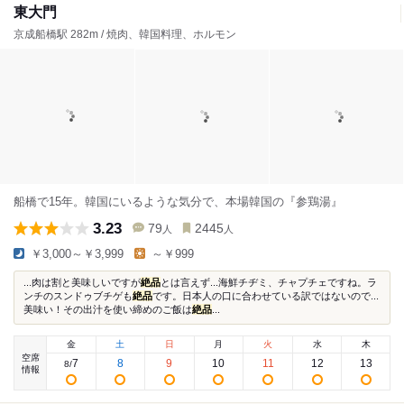
東大門
京成船橋駅 282m / 焼肉、韓国料理、ホルモン
船橋で15年。韓国にいるような気分で、本場韓国の『参鶏湯』
3.23
79
2445
人
人
￥3,000～￥3,999
～￥999
...肉は割と美味しいですが
絶品
とは言えず...海鮮チヂミ、チャプチェですね。ラ
ンチのスンドゥブチゲも
絶品
です。日本人の口に合わせている訳ではないので...
美味い！その出汁を使い締めのご飯は
絶品
...
金
土
日
月
火
水
木
空席
7
8
9
10
11
12
13
8
/
情報