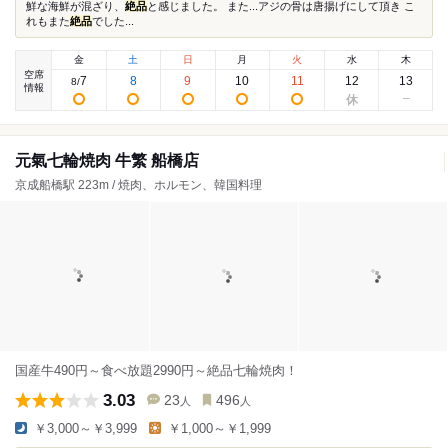
鮮な海鮮が混ざり、
絶品
と感じました。 また...アジの骨は唐揚げにして頂き こ
れもまた
絶品
でした...
金
土
日
月
火
水
木
空席
7
8
9
10
11
12
13
8
/
情報
元氣七輪焼肉 牛繁 船橋店
京成船橋駅 223m / 焼肉、ホルモン、韓国料理
国産牛490円～食べ放題2990円～絶品七輪焼肉！
3.03
23
496
人
人
￥3,000～￥3,999
￥1,000～￥1,999