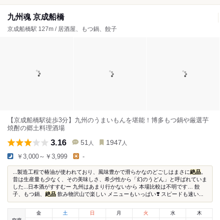
九州魂 京成船橋
京成船橋駅 127m / 居酒屋、もつ鍋、餃子
【京成船橋駅徒歩3分】九州のうまいもんを堪能！博多もつ鍋や厳選芋
焼酎の郷土料理酒場
3.16
51
1947
人
人
￥3,000～￥3,999
-
...製造工程で椿油が使われており、風味豊かで滑らかなのどごしはまさに
絶品
。
昔は生産量も少なく、その美味しさ、希少性から「幻のうどん」と呼ばれていま
した...日本酒がすすむー 九州はあまり行かないから 本場比較は不明です… 餃
子、もつ鍋、
絶品
飲み物沢山で楽しい メニューもいっぱい❣️ スピードも速い...
金
土
日
月
火
水
木