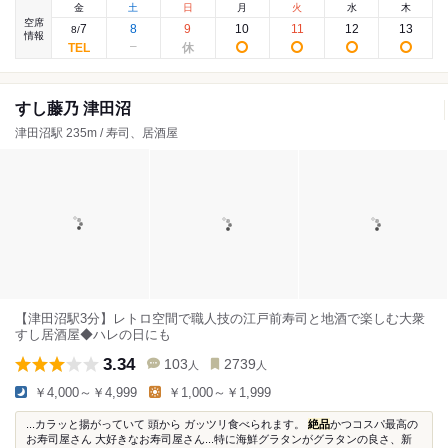
金
土
日
月
火
水
木
空席
7
8
9
10
11
12
13
8
/
情報
すし藤乃 津田沼
津田沼駅 235m / 寿司、居酒屋
【津田沼駅3分】レトロ空間で職人技の江戸前寿司と地酒で楽しむ大衆
すし居酒屋◆ハレの日にも
3.34
103
2739
人
人
￥4,000～￥4,999
￥1,000～￥1,999
...カラッと揚がっていて 頭から ガッツリ食べられます。
絶品
かつコスパ最高の
お寿司屋さん 大好きなお寿司屋さん...特に海鮮グラタンがグラタンの良さ、新