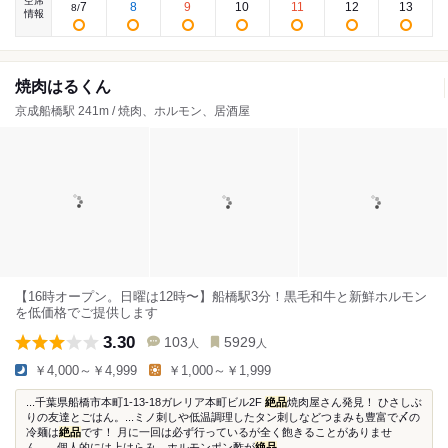
空席
7
8
9
10
11
12
13
8
/
情報
焼肉はるくん
京成船橋駅 241m / 焼肉、ホルモン、居酒屋
【16時オープン。日曜は12時〜】船橋駅3分！黒毛和牛と新鮮ホルモン
を低価格でご提供します
3.30
103
5929
人
人
￥4,000～￥4,999
￥1,000～￥1,999
...千葉県船橋市本町1-13-18ガレリア本町ビル2F
絶品
焼肉屋さん発見！ ひさしぶ
りの友達とごはん。...ミノ刺しや低温調理したタン刺しなどつまみも豊富で〆の
冷麺は
絶品
です！ 月に一回は必ず行っているが全く飽きることがありませ
ん。...個人的には上はらみ、ホルモンポン酢が
絶品
...