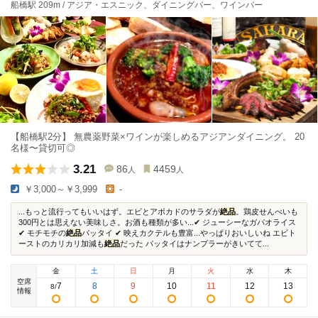
船橋駅 209m / アジア・エスニック、ダイニングバー、ワインバー
【船橋駅2分】 無農薬野菜×ワインが楽しめるアジアンダイニング。 20
名様〜貸切可◎
3.21
86
4459
人
人
￥3,000～￥3,999
-
...もっと流行ってもいいはず。エビとアボカドのサラダが
絶品
。鶏皮せんべいも
300円とは思えない美味しさ。お酒も種類が多い...✔ ジューシーなガパオライス
✔ モチモチの
絶品
パッタイ ✔ 映えカクテルも豊富...やっぱりおいしいね エビト
ーストのカリカリ加減も
絶品
だった パッタイはナンプラーがきいてて...
金
土
日
月
火
水
木
空席
7
8
9
10
11
12
13
8
/
情報