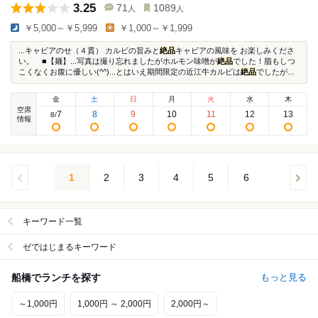
3.25
71
1089
人
人
￥5,000～￥5,999
￥1,000～￥1,999
...キャビアのせ（４貫） カルビの旨みと
絶品
キャビアの風味を お楽しみくださ
い。 ■【麺】...写真は撮り忘れましたがホルモン味噌が
絶品
でした！脂もしつ
こくなくお腹に優しい(^^)...とはいえ期間限定の近江牛カルビは
絶品
でしたが...
金
土
日
月
火
水
木
空席
7
8
9
10
11
12
13
8
/
情報
1
2
3
4
5
6
キーワード一覧
ゼではじまるキーワード
船橋でランチを探す
もっと見る
～1,000円
1,000円 ～ 2,000円
2,000円～