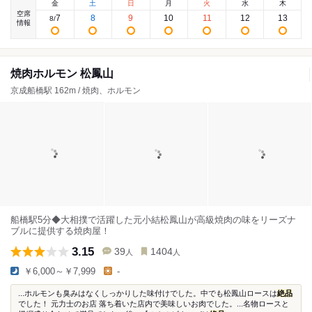
金
土
日
月
火
水
木
空席
7
8
9
10
11
12
13
8
/
情報
焼肉ホルモン 松鳳山
京成船橋駅 162m / 焼肉、ホルモン
船橋駅5分◆大相撲で活躍した元小結松鳳山が高級焼肉の味をリーズナ
ブルに提供する焼肉屋！
3.15
39
1404
人
人
￥6,000～￥7,999
-
...ホルモンも臭みはなくしっかりした味付けでした。中でも松鳳山ロースは
絶品
でした！ 元力士のお店 落ち着いた店内で美味しいお肉でした。...名物ロースと