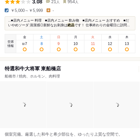
3.08
21
954
人
人
￥5,000～￥5,999
-
...■店内メニュー 料理 ■店内メニュー 飲み物 ■店内メニュー おすすめ ■だ
いやめソーダ 清潔感◎新鮮なお刺身は
絶品
です！ 仕事終わりの金曜日に訪問...
金
土
日
月
火
水
木
空席
7
8
9
10
11
12
13
8
/
情報
特選和牛大将軍 東船橋店
船橋市 / 焼肉、ホルモン、肉料理
個室完備。厳選した和牛と希少部位を、ゆったり上質な空間で。