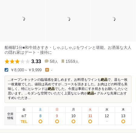
船橋駅1分■和牛焼きすき・しゃぶしゃぶをワインと堪能。お洒落な大人
の隠れ家はデート・接待に
3.33
58
1559
人
人
￥8,000～￥9,999
-
...オープンキッチンの臨場感を楽しめます。お料理もワインも
絶品
で、器も一枚
一枚素敵でした。値段は高めですが...コースを頂きました。お肉はどの料理も美
味しく、特にヒレサンドは
絶品
でした。今度は事前にすき焼きをお願いしたいと
思います。...モダンな空間でいただく上質なヒレ肉が
絶品
⭐︎ グルメな先輩におす
すめいただき...
金
土
日
月
火
水
木
空席
7
8
9
10
11
12
13
8
/
情報