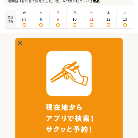
横綱盛り合わせで満足でした。後、〆のカルビクッパは
絶品
...
金
土
日
月
火
水
木
空席
7
8
9
10
11
12
13
8
/
情報