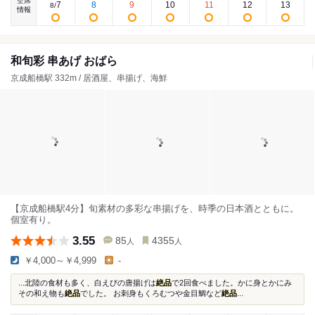
空席
7
8
9
10
11
12
13
8
/
情報
和旬彩 串あげ おばら
京成船橋駅 332m / 居酒屋、串揚げ、海鮮
【京成船橋駅4分】旬素材の多彩な串揚げを、時季の日本酒とともに。
個室有り。
3.55
85
4355
人
人
￥4,000～￥4,999
-
...北陸の食材も多く、白えびの唐揚げは
絶品
で2回食べました。かに身とかにみ
その和え物も
絶品
でした。 お刺身もくろむつや金目鯛など
絶品
...