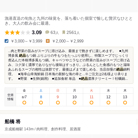
漁港直送の旬魚と九州の味覚を、落ち着いた個室で愉しむ贅沢なひとと
き。大人の飲み会に最適。
3.09
63
2561
人
人
￥3,000～￥3,999
￥2,000～￥2,999
...肉と野菜の旨みがスープに溶け込み、最後まで飽きずに楽しめます。 ■九州
博多風
絶品
もつ鍋 ぷりぷりの牛もつをたっぷり使用し、特製スープでじっくり
煮込んだ本格博多風もつ鍋。キャベツやニラなどの野菜の旨みがスープに溶け込
み、コク深く濃厚でありながら後味はすっきり。ぷるんとした食感のもつと滋味
あふれるスープの相性は抜群です。最後は〆まで楽しめる、当店自慢の
絶品
鍋料
理。 ■海幸山幸海鮮鍋 日本海の新鮮な海の幸と...※ご注文は2名様より承りま
す。 ■野菜 ■生卵(鍋用) ■追加食材 単品 ■
絶品
濃厚クリーミー！牡蠣鍋...
金
土
日
月
火
水
木
空席
7
8
9
10
11
12
13
8
/
情報
船橋 将
京成船橋駅 143m / 肉料理、創作料理、居酒屋