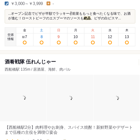
￥3,000～￥3,999
-
...オープン記念でピザが半額でラッキー✌️前菜ももっと食べたくなる味で、お酒
が進む！ローストビーフのエスプーマのソースも
絶品
。ピザの白ビスマ...
金
土
日
月
火
水
木
空席
7
8
9
10
11
12
13
8
/
情報
酒肴戦隊 伍れんじゃー
西船橋駅 135m / 居酒屋、海鮮、肉バル
【西船橋駅2分】肉料理やお刺身、スパイス焼酎！新鮮野菜やデザート
まで伍種の主役を満喫◎宴会