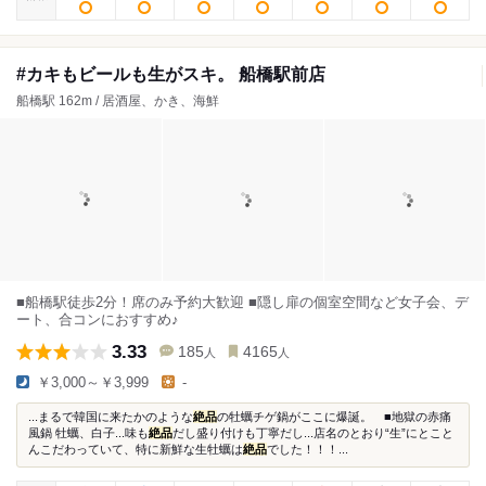
#カキもビールも生がスキ。 船橋駅前店
船橋駅 162m / 居酒屋、かき、海鮮
■船橋駅徒歩2分！席のみ予約大歓迎 ■隠し扉の個室空間など女子会、デ
ート、合コンにおすすめ♪
3.33
185
4165
人
人
￥3,000～￥3,999
-
...まるで韓国に来たかのような
絶品
の牡蠣チゲ鍋がここに爆誕。 ■地獄の赤痛
風鍋 牡蠣、白子...味も
絶品
だし盛り付けも丁寧だし...店名のとおり“生”にとこと
んこだわっていて、特に新鮮な生牡蠣は
絶品
でした！！！...