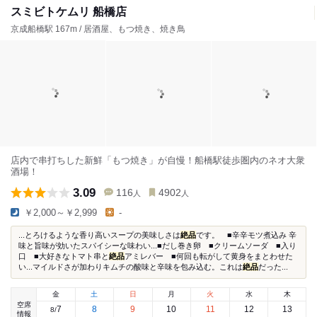
スミビトケムリ 船橋店
京成船橋駅 167m / 居酒屋、もつ焼き、焼き鳥
店内で串打ちした新鮮「もつ焼き」が自慢！船橋駅徒歩圏内のネオ大衆
酒場！
3.09
116
4902
人
人
￥2,000～￥2,999
-
...とろけるような香り高いスープの美味しさは
絶品
です。 ■辛辛モツ煮込み 辛
味と旨味が効いたスパイシーな味わい...■だし巻き卵 ■クリームソーダ ■入り
口 ■大好きなトマト串と
絶品
アミレバー ■何回も転がして黄身をまとわせた
い...マイルドさが加わりキムチの酸味と辛味を包み込む。これは
絶品
だった...
金
土
日
月
火
水
木
空席
7
8
9
10
11
12
13
8
/
情報