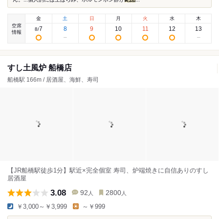
金
土
日
月
火
水
木
空席
7
8
9
10
11
12
13
8
/
情報
すし土風炉 船橋店
船橋駅 166m / 居酒屋、海鮮、寿司
【JR船橋駅徒歩1分】駅近×完全個室 寿司、炉端焼きに自信ありのすし
居酒屋
3.08
92
2800
人
人
￥3,000～￥3,999
～￥999