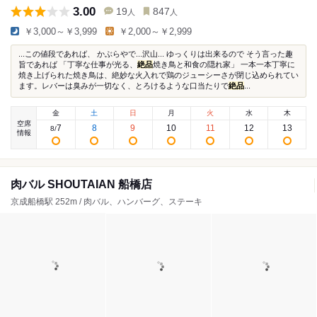
3.00
19
847
人
人
￥3,000～￥3,999
￥2,000～￥2,999
...この値段であれば、 かぶらやで...沢山... ゆっくりは出来るので そう言った趣
旨であれば 「丁寧な仕事が光る、
絶品
焼き鳥と和食の隠れ家」 一本一本丁寧に
焼き上げられた焼き鳥は、絶妙な火入れで鶏のジューシーさが閉じ込められてい
ます。レバーは臭みが一切なく、とろけるような口当たりで
絶品
...
金
土
日
月
火
水
木
空席
7
8
9
10
11
12
13
8
/
情報
肉バル SHOUTAIAN 船橋店
京成船橋駅 252m / 肉バル、ハンバーグ、ステーキ