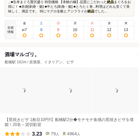
...■生本まぐろ贅沢盛り 特別価格 【本鮪の極】品質にこだわった
絶品
まぐろをお
得に！ ■赤身[刺身・鮨] ■中とろ[刺身・鮨] ■とろたく巻...料理はどれも安くて美
味しく、満足です。 特にマグロ全般とアジフライが
絶品
でした...
金
土
日
月
火
水
木
空席
7
8
9
10
11
12
13
8
/
情報
酒場マルゴリ。
船橋駅 162m / 居酒屋、イタリアン、ピザ
【窯焼きピザ 1枚目10円‼】船橋駅2分◆モチモチ食感の窯焼きピザを堪
能！20名～貸切歓迎
3.23
79
4964
人
人