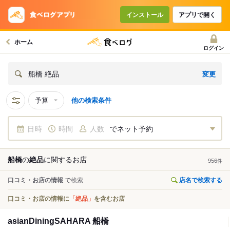
インストール
アプリで開く
ホーム
ログイン
変更
船橋 絶品
予算
他の検索条件
日時
時間
人数
でネット予約
船橋
の
絶品
に関する
お店
956
件
口コミ・お店の情報
で検索
店名で検索する
口コミ・お店の情報に
「絶品」
を含むお店
asianDiningSAHARA 船橋