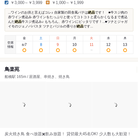
￥3,000～￥3,999
￥1,000～￥1,999
...ワインのお供と言えばコレ♪ 自家製の田舎風パテは
絶品
です！ ■牛スジ肉の
赤ワイン煮込み 赤ワインをたっぷりと使ってコトコトと柔らかくなるまで煮込
んだ
絶品
牛スジ煮込み♪ もちろん、赤ワインにピッタリです！...■ツナとジャガ
イモのジェノバパスタ ツナとバジルの香りが
絶品
です...
金
土
日
月
火
水
木
空席
7
8
9
10
11
12
13
8
/
情報
鳥楽苑
船橋駅 165m / 居酒屋、串焼き、焼き鳥
炭火焼き鳥 食べ放題✖️飲み放題！ 貸切最大45名OK! 少人数も大歓迎！