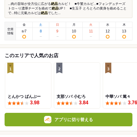
...肉の旨味が全方位に広がる
絶品
カルビ！ ■牛繁カルビ...■フォンデュチーズ
トロ～り濃厚チーズを絡めて
絶品
UP！ ■生玉子 とろとろの黄身を絡めること
で...特に元氣カルビは
絶品
でした...
金
土
日
月
火
水
木
空席
7
8
9
10
11
12
13
8
/
情報
このエリアで人気のお店
1
2
3
とんかつ ばんぶー
支那ソバ 小むろ
中華ソバ 篤々
3.98
3.84
3.7
アプリに切り替える