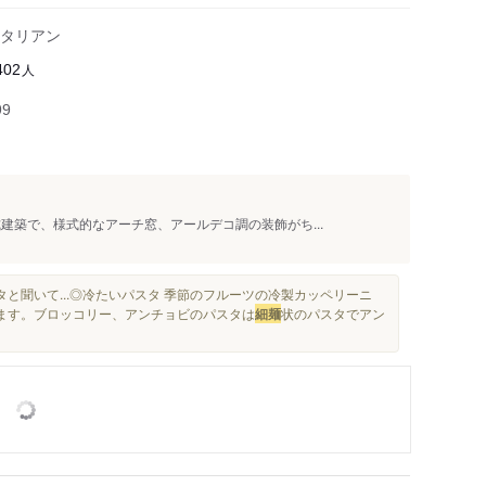
京阪石山駅
タリアン
唐橋前駅
人
402
石山寺駅
99
建築で、様式的なアーチ窓、アールデコ調の装飾がち...
と聞いて...◎冷たいパスタ 季節のフルーツの冷製カッペリーニ
じます。ブロッコリー、アンチョビのパスタは
細麺
状のパスタでアン