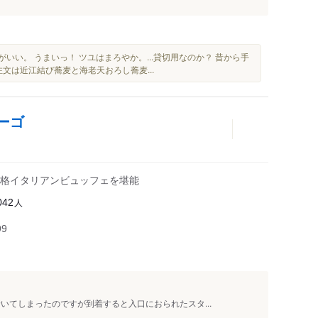
がいい。 うまいっ！ ツユはまろやか。...貸切用なのか？ 昔から手
文は近江結び蕎麦と海老天おろし蕎麦...
ーゴ
格イタリアンビュッフェを堪能
人
042
99
いてしまったのですが到着すると入口におられたスタ...