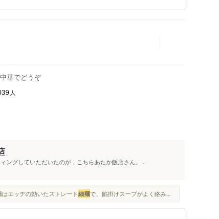
中華でどうぞ
人
039
店
ィングしていただいたのが，こちらあたか飯店さん。...
麺はエッヂの効いたストレート
細麺
で、餡掛けスープがよく絡み...