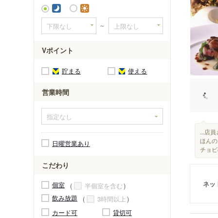
おごと温
～
堅田駅
小野駅
Vポイント
貯まる
使える
営業時間
...
ほんの
日曜営業あり
チョビ
こだわり
ネッ
個室
半個室を含む
飲み放題
3時間以上
カード可
貸切可