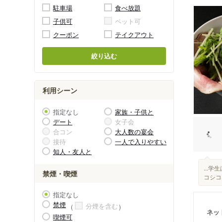
駐車場
食べ放題
子供可
ペット可
クーポン
テイクアウト
絞り込む
利用シーン
指定なし
家族・子供と
デート
女子会
合コン
大人数の宴会
接待
一人で入りやすい
知人・友人と
...
禁煙・喫煙
コシコ
指定なし
禁煙
分煙を含む
ネッ
喫煙可