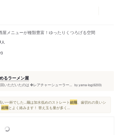
酒屋メニューが種類豊富！ゆったりくつろげる空間
人
0
99
めるラーメン屋
いただいたのは ✤レアチャーシューラー...
yama-log(6203)
by
い一杯でした...麺は加水低めのストレート
細麺
、歯切れの良いシ
、
細麺
とよく絡みます！ 替え玉も量が多く...