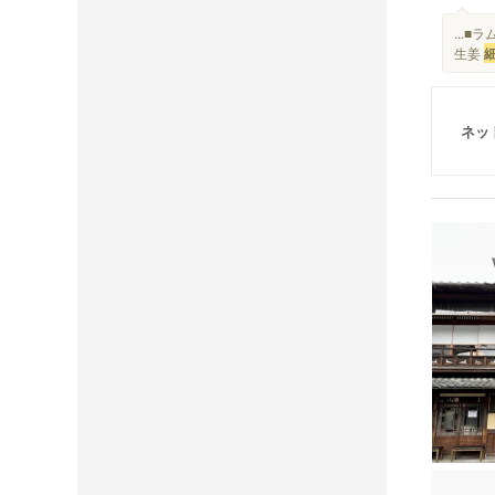
...
生姜
ネッ