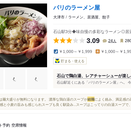
パリのラーメン屋
大津市 / ラーメン、居酒屋、餃子
石山駅3分◆味自慢の多彩なラーメン◎居
3.09
人
24
28
￥1,000～￥1,999
￥1,000～￥1,9
貯まる・使える
石山で鶏白湯、レアチャーシューが楽し
石山駅近くにある「パリのラーメン屋」へ。 今回
学生は麺大盛りが無料になります。 濃厚な鶏白湯のスープが
細麺
によく絡み、満足感の高
感と小麦の旨みも感じられスープも良く馴染み...スープはこってりの白湯スープで
ト予約
空席情報