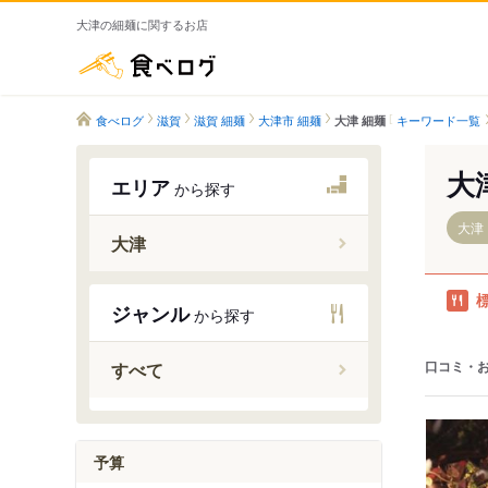
大津の細麺に関するお店
食べログ
食べログ
滋賀
滋賀 細麺
大津市 細麺
キーワード一覧
大津 細麺
大
エリア
から探す
大津
大津
瀬田駅
ジャンル
から探す
石山駅
膳所駅
口コミ・
すべて
大津駅
大津京駅
唐崎駅
予算
比叡山坂