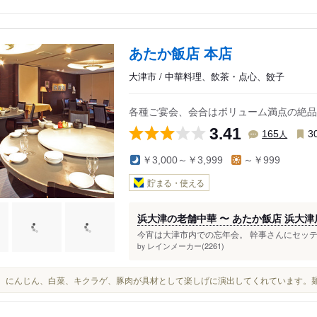
あたか飯店 本店
大津市 / 中華料理、飲茶・点心、餃子
各種ご宴会、会合はボリューム満点の絶品
3.41
人
165
3
￥3,000～￥3,999
～￥999
貯まる・使える
浜大津の老舗中華 〜 あたか飯店 浜大津
今宵は大津市内での忘年会。 幹事さんにセッテ
レインメーカー(2261)
by
イカ、にんじん、白菜、キクラゲ、豚肉が具材として楽しげに演出してくれています。