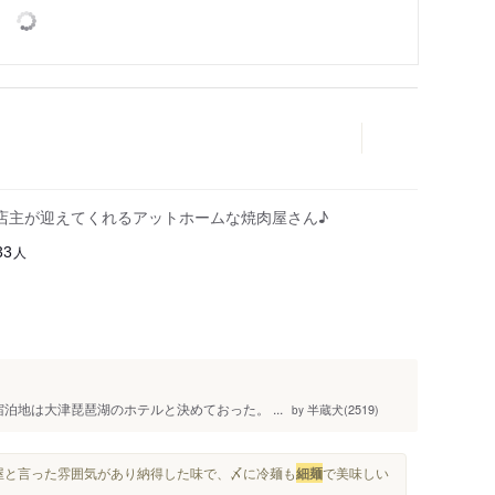
店主が迎えてくれるアットホームな焼肉屋さん♪
人
33
泊地は大津琵琶湖のホテルと決めておった。 ...
半蔵犬(2519)
by
肉屋と言った雰囲気があり納得した味で、〆に冷麺も
細麺
で美味しい