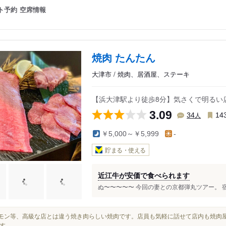
ト予約
空席情報
焼肉 たんたん
大津市 / 焼肉、居酒屋、ステーキ
【浜大津駅より徒歩8分】気さくで明るい
3.09
人
34
14
￥5,000～￥5,999
-
貯まる・使える
近江牛が安価で食べられます
ぬ〜〜〜〜〜 今回の妻との京都弾丸ツアー。 宿
ホルモン等、高級な店とは違う焼き肉らしい焼肉です。店員も気軽に話せて店内も焼
...