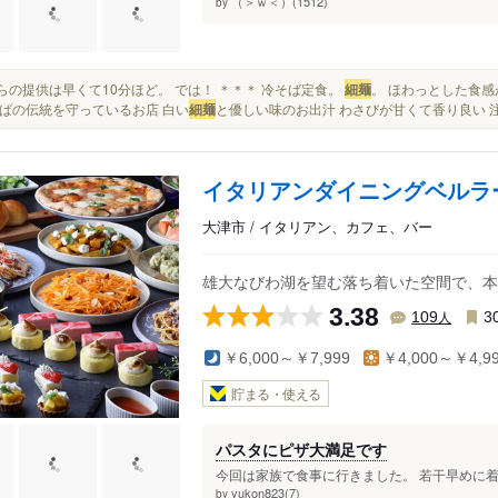
（＞ｗ＜）(1512)
by
こちらの提供は早くて10分ほど。 では！ ＊＊＊ 冷そば定食。
細麺
。 ほわっとした食感
ばの伝統を守っているお店 白い
細麺
と優しい味のお出汁 わさびが甘くて香り良い 注
イタリアンダイニングベルラ
大津市 / イタリアン、カフェ、バー
雄大なびわ湖を望む落ち着いた空間で、本
3.38
人
109
3
￥6,000～￥7,999
￥4,000～￥4,9
貯まる・使える
パスタにピザ大満足です
今回は家族で食事に行きました。 若干早めに着
yukon823(7)
by