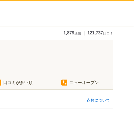
｜
1,879
121,737
店舗
口コミ
口コミが多い順
ニューオープン
石場駅
京阪膳所駅
錦駅
点数について
膳所本町駅
中ノ庄駅
瓦ケ浜駅
粟津駅