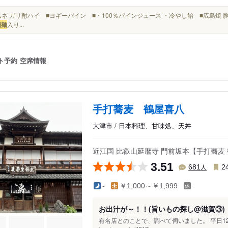
■ラムネ ガリ酎ハイ ■ヨギーパイン ■・100％パインジュース ・冷やし飴 ■広島焼 豚
細麺
入り...
ト予約
空席情報
手打蕎麦 鶴屋喜八
大津市 / 日本料理、甘味処、天丼
近江国 比叡山延暦寺 門前坂本【手打蕎麦
3.51
人
681
2
-
-
￥1,000～￥1,999
お出汁が～！！(旨いもの探し@滋賀③)
有名店とのことで、調べて伺いました。 平日1