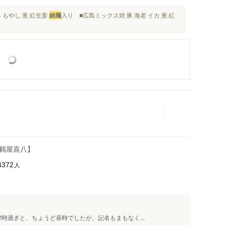
 もやし 葱 紅生姜
細麺
入り ■広島ミックス焼 豚 海老 イカ 葱 紅
 鶴屋喜八】
人
4372
2時過ぎと、ちょうど昼時でしたが、記名もまもなく...