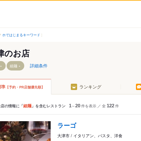
ホではじまるキーワード
津のお店
詳細条件
細麺
標準
ランキング
【予約・PR店舗優先順】
和邇駅
坂本比叡山口駅
蓬莱駅
松ノ馬場駅
志賀駅
穴太駅
細麺
お店の情報に「
」を含むレストラン
1
～
20
件を表示
／
全
122
件
比良駅
滋賀里駅
近江舞子駅
南滋賀駅
ラーゴ
北小松駅
近江神宮前駅
大津市 / イタリアン、パスタ、洋食
本駅
追分駅
京阪大津京駅