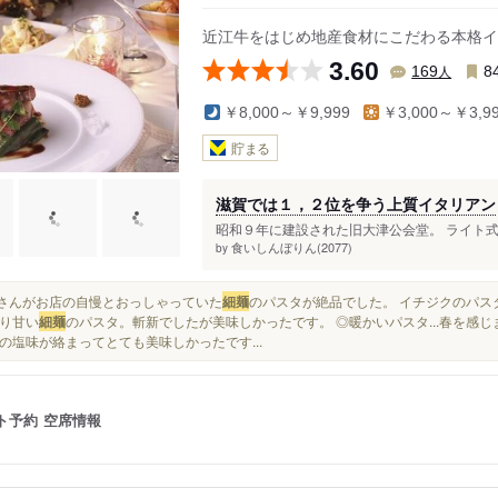
泉駅
大谷駅
大津市役所前駅
近江牛をはじめ地産食材にこだわる本格イ
上栄町駅
三井寺駅
3.60
人
169
8
びわ湖浜大津駅
島ノ関駅
￥8,000～￥9,999
￥3,000～￥3,9
貯まる
滋賀では１，２位を争う上質イタリアン
昭和９年に建設された旧大津公会堂。 ライト式
食いしんぼりん(2077)
by
店員さんがお店の自慢とおっしゃっていた
細麺
のパスタが絶品でした。 イチジクのパスタ
り甘い
細麺
のパスタ。斬新でしたが美味しかったです。 ◎暖かいパスタ...春を感
の塩味が絡まってとても美味しかったです...
ト予約
空席情報