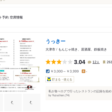
ト予約
空席情報
うっきー
大津市 / もんじゃ焼き、居酒屋、鉄板焼き
3.04
人
12
26
￥3,000～￥3,999
-
貯まる・使える
私が食べログで行ったレストランの記録を始めてか
Yuzuchan.(74)
by