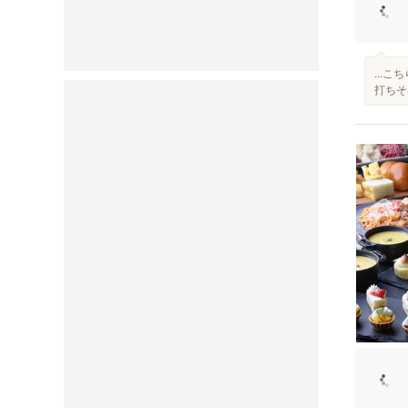
...
打ちそ