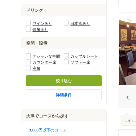
ドリンク
ワインあり
日本酒あり
焼酎あり
空間・設備
オシャレな空間
カップルシート
カウンター席
ソファー席
座敷
絞り込む
詳細条件
大津でコースから探す
...
3,000円以下のコース