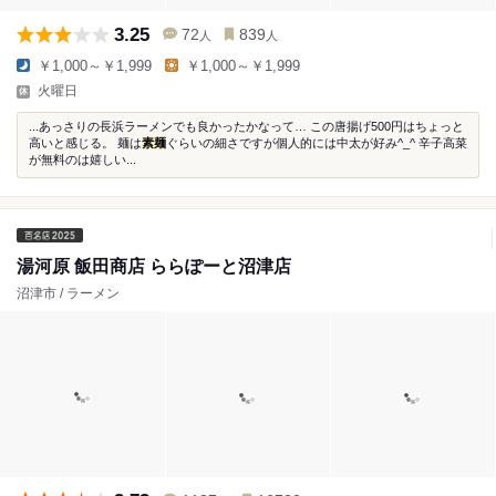
3.25
72
839
人
人
￥1,000～￥1,999
￥1,000～￥1,999
火曜日
...あっさりの長浜ラーメンでも良かったかなって… この唐揚げ500円はちょっと
高いと感じる。 麺は
素麺
ぐらいの細さですが個人的には中太が好み^_^ 辛子高菜
が無料のは嬉しい...
湯河原 飯田商店 ららぽーと沼津店
沼津市 / ラーメン