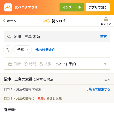
インストール
アプリで開く
ホーム
ログイン
変更
沼津・三島 素麺
予算
他の検索条件
日時
時間
人数
でネット予約
沼津・三島
の
素麺
に関する
お店
23
件
口コミ・お店の情報
で検索
店名で検索する
口コミ・お店の情報に
「素麺」
を含むお店
春来軒