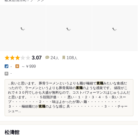
駿東郡清水町 / ラーメン
3.07
24
108
人
人
-
～￥999
-
...良いと思います。 豚骨ラーメンというよりも麺が極細で
素麺
みたいな食感だ
ったので、ラーメンというよりも豚骨風味の
素麺
のような感覚です。 値段がこ
れで４３０円でしかも大盛が無料なので、コストパフォーマンスはじゅうぶんだ
と思います。 ・・・５段階評価・・・ 悪い・１・２・３・４・５・良い スー
プ・・・・・・・・２・・・味はよかったが薄い 麺・・・・・・・・・・
３・・・極細麺だが
素麺
のような感じ 具・・・・・・・・・・３・・・チャー
シュー...
松濤館