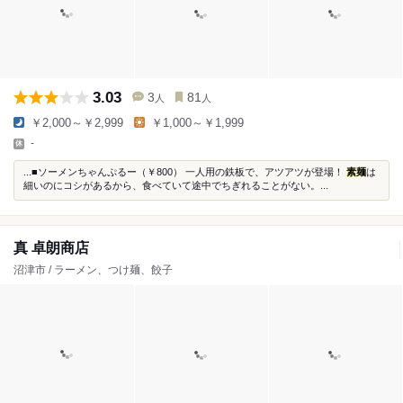
3.03
3
81
人
人
￥2,000～￥2,999
￥1,000～￥1,999
-
...■ソーメンちゃんぷるー（￥800） 一人用の鉄板で、アツアツが登場！
素麺
は
細いのにコシがあるから、食べていて途中でちぎれることがない。...
真 卓朗商店
沼津市 / ラーメン、つけ麺、餃子