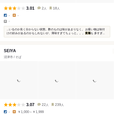
3.01
2
18
人
人
-
-
-
...いるのか良く分からない状態。酢のものは味があまりなく。 お吸い物は味付
けの好みがあるのかもしれないが、薄味すぎてちょっと。。。
素麺
も 多すぎ...
SEIYA
沼津市 / そば
3.07
22
239
人
人
-
￥1,000～￥1,999