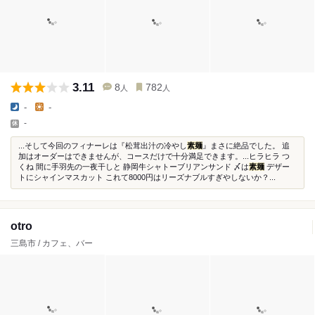
3.11
8
782
人
人
-
-
-
...そして今回のフィナーレは『松茸出汁の冷やし
素麺
』まさに絶品でした。 追
加はオーダーはできませんが、コースだけで十分満足できます。...ヒラヒラ つ
くね 間に手羽先の一夜干しと 静岡牛シャトーブリアンサンド 〆は
素麺
デザー
トにシャインマスカット これて8000円はリーズナブルすぎやしないか？...
otro
三島市 / カフェ、バー