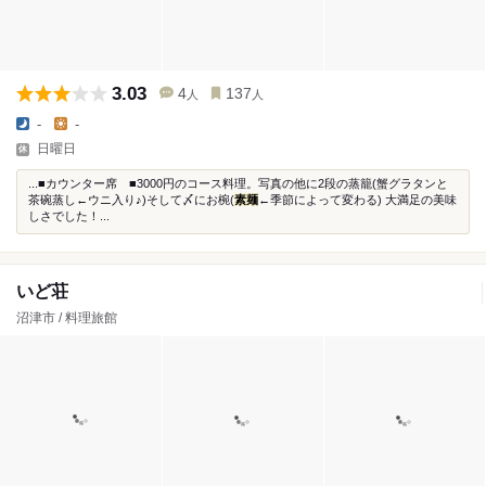
3.03
4
137
人
人
-
-
日曜日
...■カウンター席 ■3000円のコース料理。写真の他に2段の蒸籠(蟹グラタンと
茶碗蒸し←ウニ入り♪)そして〆にお椀(
素麺
←季節によって変わる) 大満足の美味
しさでした！...
いど荘
沼津市 / 料理旅館