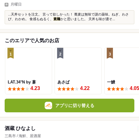
月曜日
...天丼セットを注文。 言って欲しかった！ 蕎麦は無味で謎の薬味。ねぎ、わさ
び、わかめ。 食感もぬるく、
素麺
かと思いました。 天丼も味が濃そ...
このエリアで人気のお店
1
2
3
LAT.34°N by 蒼
あさば
一鰻
4.23
4.22
4.0
アプリに切り替える
酒蔵 ひなよし
三島市 / 海鮮、居酒屋