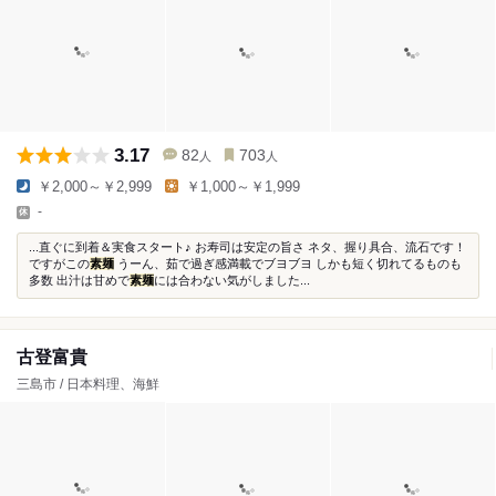
3.17
82
703
人
人
￥2,000～￥2,999
￥1,000～￥1,999
-
...直ぐに到着＆実食スタート♪ お寿司は安定の旨さ ネタ、握り具合、流石です！
ですがこの
素麺
うーん、茹で過ぎ感満載でブヨブヨ しかも短く切れてるものも
多数 出汁は甘めで
素麺
には合わない気がしました...
古登富貴
三島市 / 日本料理、海鮮