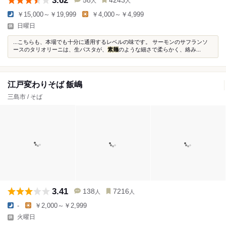
3.62
58
4243
人
人
￥15,000～￥19,999
￥4,000～￥4,999
日曜日
...こちらも、本場でも十分に通用するレベルの味です。 サーモンのサフランソ
ースのタリオリーニは、生パスタが、
素麺
のような細さで柔らかく、絡み...
江戸変わりそば 飯嶋
三島市 / そば
3.41
138
7216
人
人
-
￥2,000～￥2,999
火曜日