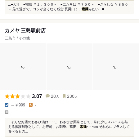
...■天汁 ■鴨焼 ￥１，３００－ ■二八そば ￥７５０－ ■さらしな ￥８５０
－ 茹で過ぎで、コシが全くなく残念 長男曰く、
素麺
みたい ■...
カメヤ 三島駅前店
三島市 / その他
3.07
28
230
人
人
～￥999
-
-
...そんなお店のわさび漬け‥‥。 わさびは薬味として、味に少しスパイスを与
える援護射撃として、お寿司、お刺身、蕎麦、
素麺
‥‥etc それらにプラスして
食べるもの...