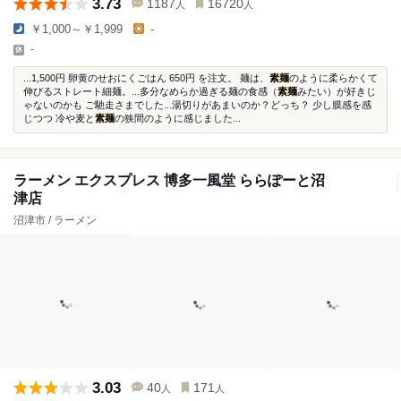
3.73
1187
16720
人
人
￥1,000～￥1,999
-
-
...1,500円 卵黄のせおにくごはん 650円 を注文。 麺は、
素麺
のように柔らかくて
伸びるストレート細麺。...多分なめらか過ぎる麺の食感（
素麺
みたい）が好きじ
ゃないのかも ご馳走さまでした...湯切りがあまいのか？どっち？ 少し膜感を感
じつつ 冷や麦と
素麺
の狭間のように感じました...
ラーメン エクスプレス 博多一風堂 ららぽーと沼
津店
沼津市 / ラーメン
3.03
40
171
人
人