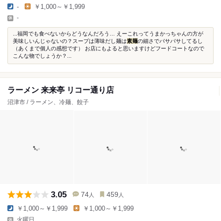
-
￥1,000～￥1,999
-
...福岡でも食べないからどうなんだろう… えーこれってうまかっちゃんの方が
美味しいんじゃないの？スープは薄味だし麺は
素麺
の細さでパサパサしてるし
（あくまで個人の感想です） お店にもよると思いますけどフードコートなので
こんな物でしょうか？...
ラーメン 来来亭 リコー通り店
沼津市 / ラーメン、冷麺、餃子
3.05
74
459
人
人
￥1,000～￥1,999
￥1,000～￥1,999
火曜日