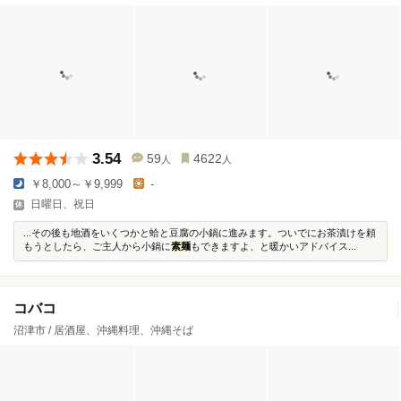
3.54
59
4622
人
人
￥8,000～￥9,999
-
日曜日、祝日
...その後も地酒をいくつかと蛤と豆腐の小鍋に進みます。ついでにお茶漬けを頼
もうとしたら、ご主人から小鍋に
素麺
もできますよ、と暖かいアドバイス...
コバコ
沼津市 / 居酒屋、沖縄料理、沖縄そば