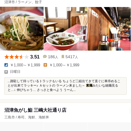
沼津市 / ラーメン、餃子
3.51
186
5417
人
人
￥1,000～￥1,999
￥1,000～￥1,999
日曜日
...路駐して待っているトラックもいる ちょうど二組出てきて直ぐに車停めるこ
とが出来てラッキー♪ Ａセットの ラーメン来ました～
素麺
みたいな細麺見る
と…↓ 伸びちゃう… さっさと食べよう うーん...
沼津魚がし鮨 三嶋大社通り店
三島市 / 寿司、海鮮、海鮮丼