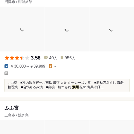
沼津市 / 料理旅館
3.56
40
956
人
人
￥30,000～￥39,999
-
-
...山葵 ■秋の吹き寄せ…南瓜 銀杏 人参 丸十レーズン煮 ■新秋刀魚すし 海老
柚香焼 ■合鴨もろみ漬 ■御椀…鯵つみれ
素麺
松茸 青菜 柚子...
ふふ富
三島市 / 焼き鳥