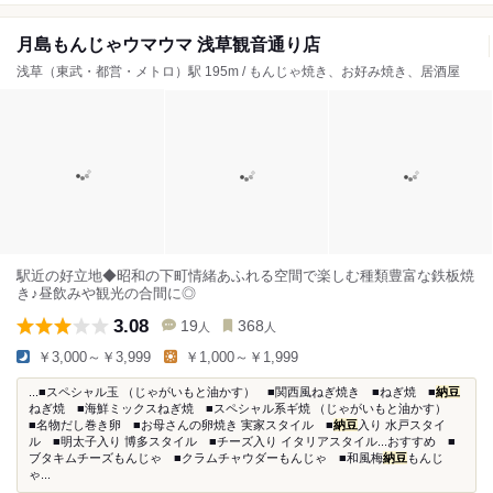
月島もんじゃウマウマ 浅草観音通り店
浅草（東武・都営・メトロ）駅 195m / もんじゃ焼き、お好み焼き、居酒屋
駅近の好立地◆昭和の下町情緒あふれる空間で楽しむ種類豊富な鉄板焼
き♪昼飲みや観光の合間に◎
3.08
19
368
人
人
￥3,000～￥3,999
￥1,000～￥1,999
...■スペシャル玉 （じゃがいもと油かす） ■関西風ねぎ焼き ■ねぎ焼 ■
納豆
ねぎ焼 ■海鮮ミックスねぎ焼 ■スペシャル系ギ焼 （じゃがいもと油かす）
■名物だし巻き卵 ■お母さんの卵焼き 実家スタイル ■
納豆
入り 水戸スタイ
ル ■明太子入り 博多スタイル ■チーズ入り イタリアスタイル...おすすめ ■
ブタキムチーズもんじゃ ■クラムチャウダーもんじゃ ■和風梅
納豆
もんじ
ゃ...