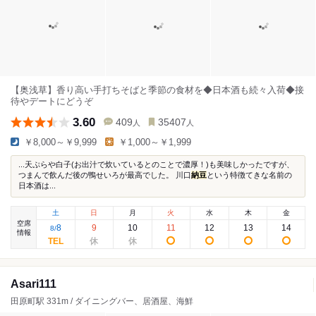
【奥浅草】香り高い手打ちそばと季節の食材を◆日本酒も続々入荷◆接
待やデートにどうぞ
3.60
409
35407
人
人
￥8,000～￥9,999
￥1,000～￥1,999
...天ぷらや白子(お出汁で炊いているとのことで濃厚！)も美味しかったですが、
つまんで飲んだ後の鴨せいろが最高でした。 川口
納豆
という特徴てきな名前の
日本酒は...
土
日
月
火
水
木
金
空席
8
9
10
11
12
13
14
8
/
情報
Asari111
田原町駅 331m / ダイニングバー、居酒屋、海鮮