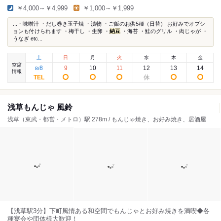
￥4,000～￥4,999
￥1,000～￥1,999
...・味噌汁 ・だし巻き玉子焼 ・漬物 ・ご飯のお供5種（日替） お好みでオプシ
ョンも付けられます ・梅干し ・生卵 ・
納豆
・海苔 ・鮭のグリル ・肉じゃが ・
うなぎ etc...
土
日
月
火
水
木
金
空席
8
9
10
11
12
13
14
8
/
情報
浅草もんじゃ 風鈴
浅草（東武・都営・メトロ）駅 278m / もんじゃ焼き、お好み焼き、居酒屋
【浅草駅3分】下町風情ある和空間でもんじゃとお好み焼きを満喫◆各
種宴会や団体様大歓迎！