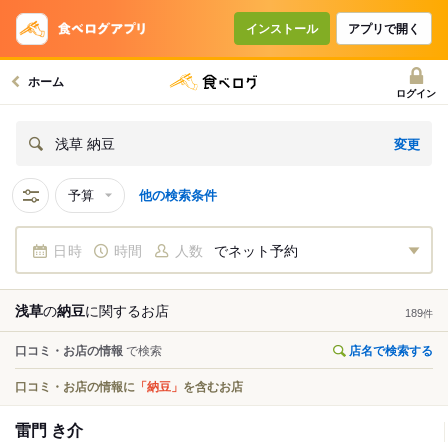
インストール
アプリで開く
ホーム
ログイン
変更
浅草 納豆
予算
他の検索条件
日時
時間
人数
でネット予約
浅草
の
納豆
に関する
お店
189
件
口コミ・お店の情報
で検索
店名で検索する
口コミ・お店の情報に
「納豆」
を含むお店
雷門 き介