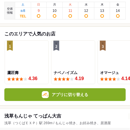
土
日
月
火
水
木
金
空席
8
9
10
11
12
13
14
8
/
情報
このエリアで人気のお店
1
2
3
鷹匠壽
ナベノ-イズム
オマージュ
4.36
4.19
4.1
アプリに切り替える
浅草もんじゃ てっぱん大吉
浅草（つくばＥＸＰ）駅 269m / もんじゃ焼き、お好み焼き、居酒屋