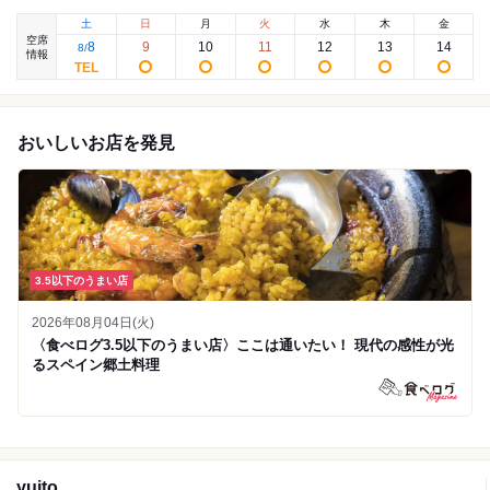
土
日
月
火
水
木
金
空席
8
9
10
11
12
13
14
8
/
情報
おいしいお店を発見
3.5以下のうまい店
2026年08月04日(火)
〈食べログ3.5以下のうまい店〉ここは通いたい！ 現代の感性が光
るスペイン郷土料理
yuito.