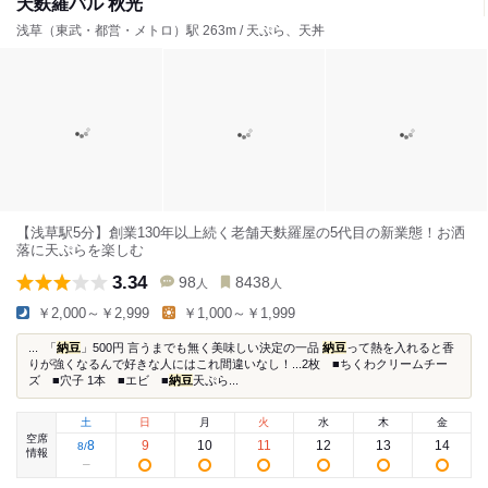
天麩羅バル 秋光
浅草（東武・都営・メトロ）駅 263m / 天ぷら、天丼
【浅草駅5分】創業130年以上続く老舗天麩羅屋の5代目の新業態！お洒
落に天ぷらを楽しむ
3.34
98
8438
人
人
￥2,000～￥2,999
￥1,000～￥1,999
... 「
納豆
」500円 言うまでも無く美味しい決定の一品
納豆
って熱を入れると香
りが強くなるんで好きな人にはこれ間違いなし！...2枚 ■ちくわクリームチー
ズ ■穴子 1本 ■エビ ■
納豆
天ぷら...
土
日
月
火
水
木
金
空席
8
9
10
11
12
13
14
8
/
情報