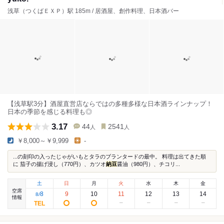
浅草（つくばＥＸＰ）駅 185m / 居酒屋、創作料理、日本酒バー
【浅草駅3分】酒屋直営店ならではの多種多様な日本酒ラインナップ！
日本の季節を感じる料理も◎
3.17
44
2541
人
人
￥8,000～￥9,999
-
...の刻印の入ったじゃがいもとタラのブランタードの最中。 料理は出てきた順
に 茄子の揚げ浸し（770円）、カツオ
納豆
醤油（980円）、チコリ...
土
日
月
火
水
木
金
空席
8
9
10
11
12
13
14
8
/
情報