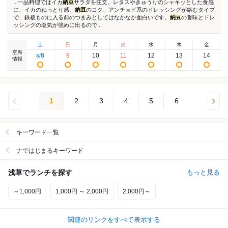
...一品料理ではイカ
納豆
サラダを注文。レタスやきゅうりのシャキッとした食感
に、イカのねっとり感、
納豆
のコク、アンチョビ系のドレッシングが絡むタイプ
で、鉄板ものに入る前のつまみとしてはなかなか面白いです。
納豆
の旨味とドレ
ッシングの塩気が強めに出るので...
土
日
月
火
水
木
金
空席
8
9
10
11
12
13
14
8
/
情報
1
2
3
4
5
6
キーワード一覧
ナではじまるキーワード
浅草でランチを探す
もっと見る
～1,000円
1,000円 ～ 2,000円
2,000円～
関連のリンクをすべて表示する