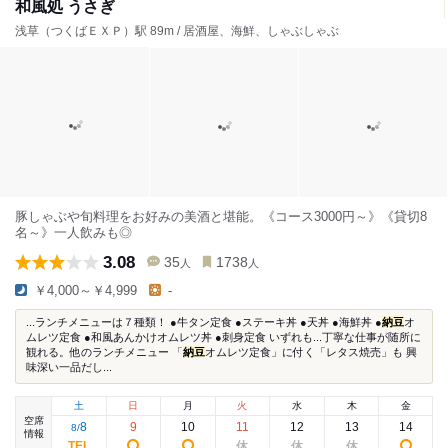
和風処 うさぎ
浅草（つくばＥＸＰ）駅 89m / 居酒屋、海鮮、しゃぶしゃぶ
豚しゃぶや旬料理をお好みの美酒と堪能。《コース3000円～》《貸切8
名～》一人飲みも◎
3.08
35
1738
人
人
￥4,000～￥4,999
-
...ランチメニューは７種類！ ●牛タン定食 ●ステーキ丼 ●天丼 ●海鮮丼 ●
納豆
オ
ムレツ定食 ●和風あんかけオムレツ丼 ●刺身定食 いずれも...丁寧な仕事が随所に
観れる。他のランチメニュー 「
納豆
オムレツ定食」に付く「レタス焼売」も 興
味深い一品だし...
土
日
月
火
水
木
金
空席
8
9
10
11
12
13
14
8
/
情報