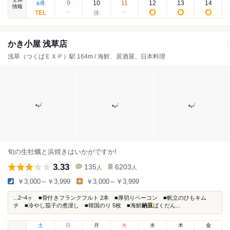
8
9
10
11
12
13
14
8
/
情報
かき小屋 浅草店
浅草（つくばＥＸＰ）駅 164m / 海鮮、居酒屋、日本料理
旬の生牡蠣と浜焼きはいかがですか!
3.33
135
6203
人
人
￥3,000～￥3,999
￥3,000～￥3,999
...2~4ヶ ■骨付きフランクフルト 2本 ■厚切りベーコン ■帆立のひもキム
チ ■冷やし茄子の煮浸し ■韓国のり 5枚 ■海鮮
納豆
ばくだん...
土
日
月
火
水
木
金