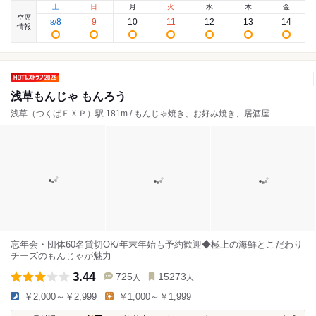
土
日
月
火
水
木
金
空席
8
9
10
11
12
13
14
8
/
情報
浅草もんじゃ もんろう
浅草（つくばＥＸＰ）駅 181m / もんじゃ焼き、お好み焼き、居酒屋
忘年会・団体60名貸切OK/年末年始も予約歓迎◆極上の海鮮とこだわり
チーズのもんじゃが魅力
3.44
725
15273
人
人
￥2,000～￥2,999
￥1,000～￥1,999