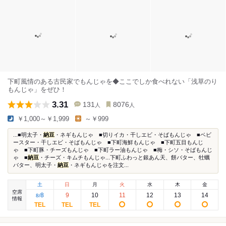
下町風情のある古民家でもんじゃを◆ここでしか食べれない「浅草のり
もんじゃ」をぜひ！
3.31
131
8076
人
人
￥1,000～￥1,999
～￥999
...■明太子・
納豆
・ネギもんじゃ ■切りイカ・干しエビ・そばもんじゃ ■ベビ
ースター・干しエビ・そばもんじゃ ■下町海鮮もんじゃ ■下町五目もんじ
ゃ ■下町豚・チーズもんじゃ ■下町ラー油もんじゃ ■梅・シソ・そばもんじ
ゃ ■
納豆
・チーズ・キムチもんじゃ...下町ふわっと銀あん天、餅バター、牡蠣
バター、明太子・
納豆
・ネギもんじゃを注文...
土
日
月
火
水
木
金
空席
8
9
10
11
12
13
14
8
/
情報