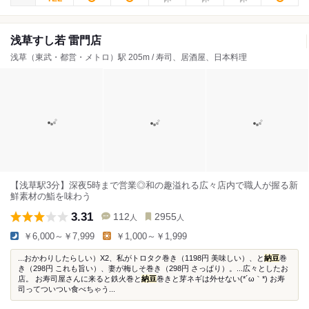
浅草すし若 雷門店
浅草（東武・都営・メトロ）駅 205m / 寿司、居酒屋、日本料理
【浅草駅3分】深夜5時まで営業◎和の趣溢れる広々店内で職人が握る新
鮮素材の鮨を味わう
3.31
112
2955
人
人
￥6,000～￥7,999
￥1,000～￥1,999
...おかわりしたらしい）X2、私がトロタク巻き（1198円 美味しい）、と
納豆
巻
き（298円 これも旨い）、妻が梅しそ巻き（298円 さっぱり）。...広々としたお
店。 お寿司屋さんに来ると鉄火巻と
納豆
巻きと芽ネギは外せない(*´ω｀*) お寿
司ってついつい食べちゃう...