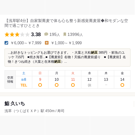
【浅草駅4分】自家製蕎麦で体も心も整う新感覚蕎麦屋◆和モダンな空
間で過ごすひととき
3.38
195
13996
人
人
￥6,000～￥7,999
￥1,000～￥1,999
...お好きなトッピングもお選びできます。 ・大葉と大粒
納豆
385円 ・鮮魚のユ
ッケ 715円 ■焼き海苔...■【蕎麦前】名物！天狐の蕎麦前盛り ■【蕎麦前】名
物！きつね焼き（大葉と在来種
納豆
）...
土
日
月
火
水
木
金
空席
8
9
10
11
12
13
14
8
/
情報
鮨 久いち
浅草（つくばＥＸＰ）駅 450m / 寿司