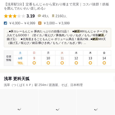
【浅草駅1分】定番もんじゃから変わり種まで充実｜コスパ抜群！鉄板
を囲んでわいわい楽しめる♪
3.19
49
2160
人
人
￥4,000～￥4,999
￥3,000～￥3,999
...■豚カレーもんじゃ 豚肉たっぷりの自慢の1品！ ■
納豆
MIXもんじゃ チーズを
入れてもGOOD！ （切イカ／桜えび／豚挽肉／いか／ねぎ／もち／特製
納豆
／
揚げ玉） ■北海道まるごともんじゃ ボリューム満点！最高の味...■
納豆
MIX天
（揚げ玉／桜えび／納豆/豚ひき肉／もち／イカ／ねぎ／卵）...
土
日
月
火
水
木
金
空席
8
9
10
11
12
13
14
8
/
情報
浅草 更科天狐
浅草（つくばＥＸＰ）駅 254m / 居酒屋、そば、日本料理