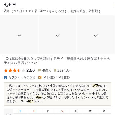
七五三
浅草（つくばＥＸＰ）駅 242m / もんじゃ焼き、お好み焼き、鉄板焼き
TX浅草駅4分◆スタッフが調理するライブ感満載の鉄板焼き屋！土日の
予約はお電話ください
3.50
459
22948
人
人
￥2,000～￥2,999
￥1,000～￥1,999
...席につき、ドリンクを1杯つづと牛筋の煮込み・キムチもんじゃ・
納豆
のお好
み焼きをオーダー。 （今日は王道ではなく変わり種でいきました） もんじゃの
キムチも自家製だそうで、混ぜる前に少し頂くとこれもおいし～☆ 牛すじの煮
込みは箸で切れます。
納豆
のお好み焼きは...お申し付けください ■ねぎ玉天 万
能ねぎベース ■
納豆
玉天...
土
日
月
火
水
木
金
空席