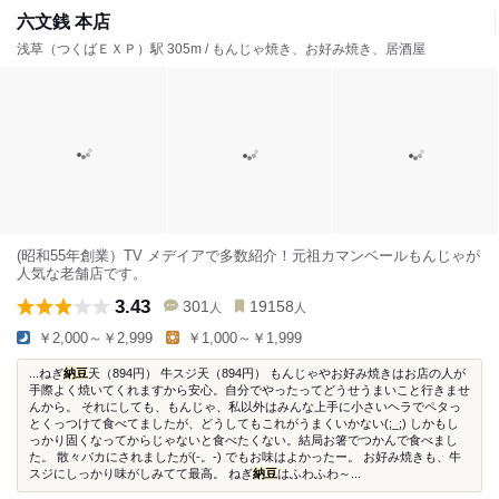
六文銭 本店
浅草（つくばＥＸＰ）駅 305m / もんじゃ焼き、お好み焼き、居酒屋
(昭和55年創業）TV メデイアで多数紹介！元祖カマンベールもんじゃが
人気な老舗店です。
3.43
301
19158
人
人
￥2,000～￥2,999
￥1,000～￥1,999
...ねぎ
納豆
天（894円） 牛スジ天（894円） もんじゃやお好み焼きはお店の人が
手際よく焼いてくれますから安心。自分でやったってどうせうまいこと行きませ
んから。 それにしても、もんじゃ、私以外はみんな上手に小さいヘラでペタっ
とくっつけて食べてましたが、どうしてもこれがうまくいかない(;_;) しかもし
っかり固くなってからじゃないと食べたくない。結局お箸でつかんで食べまし
た。 散々バカにされましたが(-。-) でもお味はよかったー。 お好み焼きも、牛
スジにしっかり味がしみてて最高。 ねぎ
納豆
はふわふわ～...