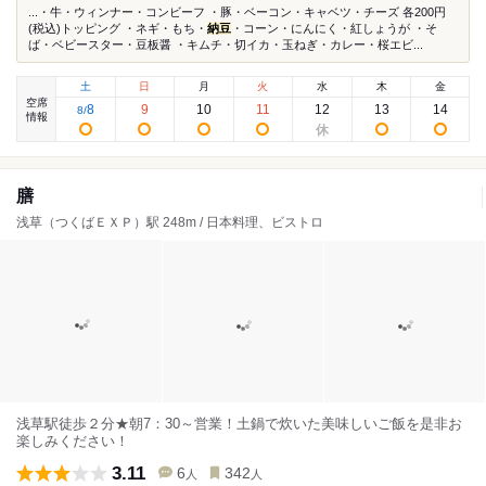
...・牛・ウィンナー・コンビーフ ・豚・ベーコン・キャベツ・チーズ 各200円
(税込)トッピング ・ネギ・もち・
納豆
・コーン・にんにく・紅しょうが ・そ
ば・ベビースター・豆板醤 ・キムチ・切イカ・玉ねぎ・カレー・桜エビ...
土
日
月
火
水
木
金
空席
8
9
10
11
12
13
14
8
/
情報
膳
浅草（つくばＥＸＰ）駅 248m / 日本料理、ビストロ
浅草駅徒歩２分★朝7：30～営業！土鍋で炊いた美味しいご飯を是非お
楽しみください！
3.11
6
342
人
人