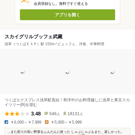
会員登録なし。無料ですぐ使える
アプリを開く
スカイグリルブッフェ武藏
浅草（つくばＥＸＰ）駅 155m / ビュッフェ、洋食、中華料理
つくばエクスプレス浅草駅直結！和洋中のお料理越しに浅草と東京スカ
イツリー(R)を望む
3.48
546
18131
人
人
￥6,000～￥7,999
￥5,000～￥5,999
...また彩りの良い野菜をふんだんに使った しゃぶしゃぶもまた、楽しかった。