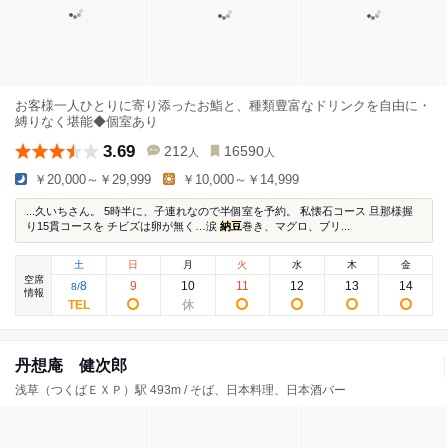
お客様一人ひとりに寄り添ったお鮨と、種類豊富なドリンクを自由に・
縛りなく堪能◆個室あり
3.69
212
16590
人
人
￥20,000～￥29,999
￥10,000～￥14,999
...久いちさん。 5時半に、子連れなので半個室を予約。 私懐石コース 旦那様握
り15貫コースを チビズは卵が無く…涙
納豆
巻き、マグロ、ブリ...
土
日
月
火
水
木
金
空席
8
9
10
11
12
13
14
8
/
情報
丹想庵 健次郎
浅草（つくばＥＸＰ）駅 493m / そば、日本料理、日本酒バー