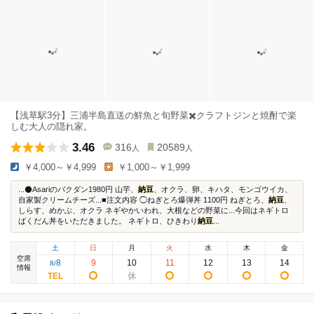
【浅草駅3分】三浦半島直送の鮮魚と旬野菜✖️クラフトジンと焼酎で楽
しむ大人の隠れ家。
3.46
316
20589
人
人
￥4,000～￥4,999
￥1,000～￥1,999
...⚫️Asariのバクダン1980円 山芋、
納豆
、オクラ、卵、キハタ、モンゴウイカ、
自家製クリームチーズ...■注文内容 ◯ねぎとろ爆弾丼 1100円 ねぎとろ、
納豆
、
しらす、めかぶ、オクラ ネギやかいわれ、大根などの野菜に...今回はネギトロ
ばくだん丼をいただきました。 ネギトロ、ひきわり
納豆
...
土
日
月
火
水
木
金
空席
8
9
10
11
12
13
14
8
/
情報