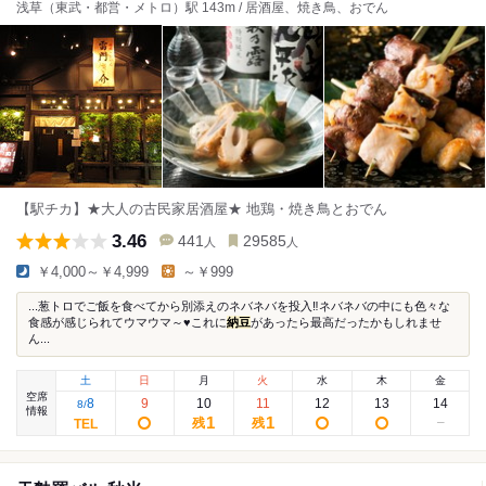
浅草（東武・都営・メトロ）駅 143m / 居酒屋、焼き鳥、おでん
【駅チカ】★大人の古民家居酒屋★ 地鶏・焼き鳥とおでん
3.46
441
29585
人
人
￥4,000～￥4,999
～￥999
...葱トロでご飯を食べてから別添えのネバネバを投入‼️ネバネバの中にも色々な
食感が感じられてウマウマ～♥️これに
納豆
があったら最高だったかもしれませ
ん...
土
日
月
火
水
木
金
空席
8
9
10
11
12
13
14
8
/
情報
1
1
残
残