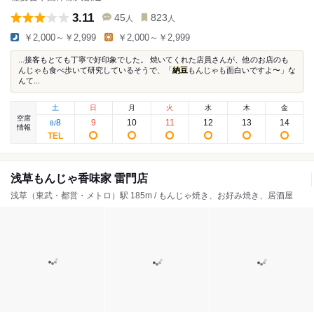
3.11
45
823
人
人
￥2,000～￥2,999
￥2,000～￥2,999
...接客もとても丁寧で好印象でした。 焼いてくれた店員さんが、他のお店のも
んじゃも食べ歩いて研究しているそうで、「
納豆
もんじゃも面白いですよ〜」な
んて...
土
日
月
火
水
木
金
空席
8
9
10
11
12
13
14
8
/
情報
浅草もんじゃ香味家 雷門店
浅草（東武・都営・メトロ）駅 185m / もんじゃ焼き、お好み焼き、居酒屋