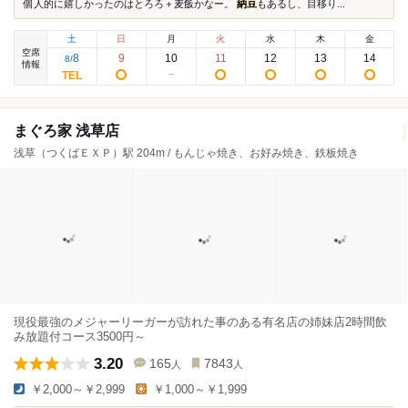
個人的に嬉しかったのはとろろ＋麦飯かなー。
納豆
もあるし、目移り...
土
日
月
火
水
木
金
空席
8
9
10
11
12
13
14
8
/
情報
まぐろ家 浅草店
浅草（つくばＥＸＰ）駅 204m / もんじゃ焼き、お好み焼き、鉄板焼き
現役最強のメジャーリーガーが訪れた事のある有名店の姉妹店2時間飲
み放題付コース3500円～
3.20
165
7843
人
人
￥2,000～￥2,999
￥1,000～￥1,999