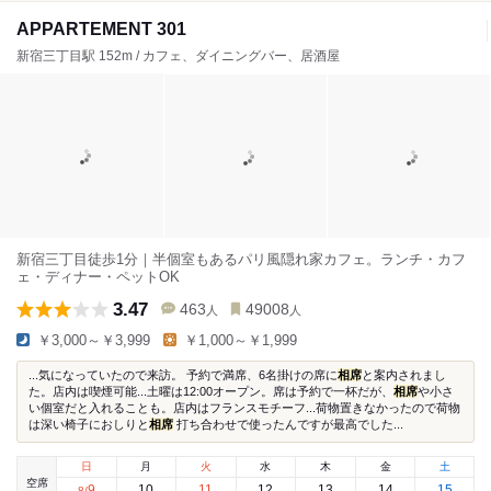
APPARTEMENT 301
新宿三丁目駅 152m / カフェ、ダイニングバー、居酒屋
新宿三丁目徒歩1分｜半個室もあるパリ風隠れ家カフェ。ランチ・カフ
ェ・ディナー・ペットOK
3.47
463
49008
人
人
￥3,000～￥3,999
￥1,000～￥1,999
...気になっていたので来訪。 予約で満席、6名掛けの席に
相席
と案内されまし
た。店内は喫煙可能...土曜は12:00オープン。席は予約で一杯だが、
相席
や小さ
い個室だと入れることも。店内はフランスモチーフ...荷物置きなかったので荷物
は深い椅子におしりと
相席
打ち合わせで使ったんですが最高でした...
日
月
火
水
木
金
土
空席
9
10
11
12
13
14
15
8
/