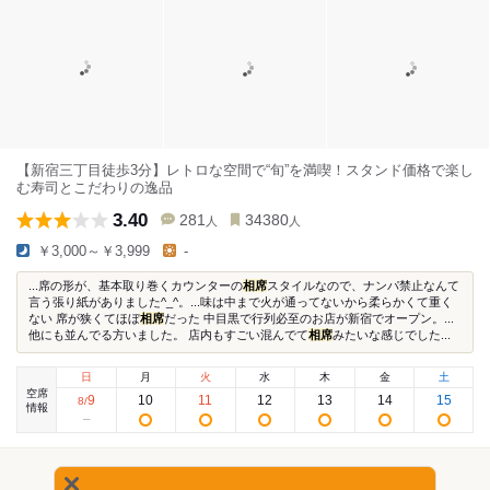
【新宿三丁目徒歩3分】レトロな空間で“旬”を満喫！スタンド価格で楽し
む寿司とこだわりの逸品
3.40
281
34380
人
人
￥3,000～￥3,999
-
...席の形が、基本取り巻くカウンターの
相席
スタイルなので、ナンパ禁止なんて
言う張り紙がありました^_^。...味は中まで火が通ってないから柔らかくて重く
ない 席が狭くてほぼ
相席
だった 中目黒で行列必至のお店が新宿でオープン。...
他にも並んでる方いました。 店内もすごい混んでて
相席
みたいな感じでした...
日
月
火
水
木
金
土
空席
9
10
11
12
13
14
15
8
/
情報