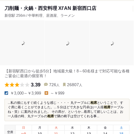
刀削麺・火鍋・西安料理 XI'AN 新宿西口店
新宿駅 256m / 中華料理、居酒屋、ラーメン
【新宿駅西口から徒歩5分】地域最大級！8～60名様まで対応可能な各種
ご宴会に最適の個室有！
3.39
726
26807
人
人
￥3,000～￥3,999
～￥999
...私の後にもすぐ続くような感じ・・・・ 丸テーブルに
相席
ということで、す
ぐ席に着くことができました。...５分ほどで大きな円卓(お一人様
相席
テーブル
ね・笑）に案内されました。 その席が、というか...着席して嬉しいことは、お
一人様の時、丸テーブルの
相席
で隣の椅子は空けてくれる事...
日
月
火
水
木
金
土
空席