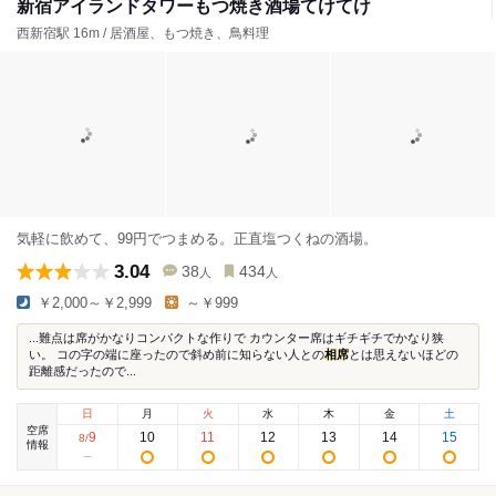
新宿アイランドタワーもつ焼き酒場てけてけ
西新宿駅 16m / 居酒屋、もつ焼き、鳥料理
気軽に飲めて、99円でつまめる。正直塩つくねの酒場。
3.04
38
434
人
人
￥2,000～￥2,999
～￥999
...難点は席がかなりコンパクトな作りで カウンター席はギチギチでかなり狭
い。 コの字の端に座ったので斜め前に知らない人との
相席
とは思えないほどの
距離感だったので...
日
月
火
水
木
金
土
空席
9
10
11
12
13
14
15
8
/
情報