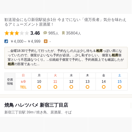
歓送迎会にも◎新宿駅徒歩1分 今までにない「億万長者」気分を味わえ
るアミューズメント居酒屋！
3.46
985
35804
人
人
￥4,000～￥4,999
-
...金曜18:30で予約して行ったが、予約なしの人は少し待ち＆
相席
っぽい席にな
っていたので、個室がよいなら予約が必須。...少し恥ずかしい。 個室も
相席
個
室という不思議なつくり。...伝統組子個室で予約し、予約画面上でも確認したが
相席
の部屋であった...
日
月
火
水
木
金
土
空席
9
10
11
12
13
14
15
8
/
情報
焼鳥 ハレツバメ 新宿三丁目店
新宿三丁目駅 39m / 焼き鳥、居酒屋、そば