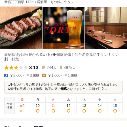
新宿三丁目駅 173m / 居酒屋、もつ鍋、牛タン
新宿駅徒歩3分昼から飲める♪◆個室完備！仙台名物厚切牛タン！タン
刺・鮮魚
3.13
244
8975
人
人
￥3,000～￥3,999
￥1,000～￥1,999
...牛タンがウリの店ですが冷やし中華の貼り紙が目に入り吸い寄せられました。
12時半に到着でほぼ満席、地下の席で
相席
となりました。口頭で注文...
日
月
火
水
木
金
土
空席
9
10
11
12
13
14
15
8
/
情報