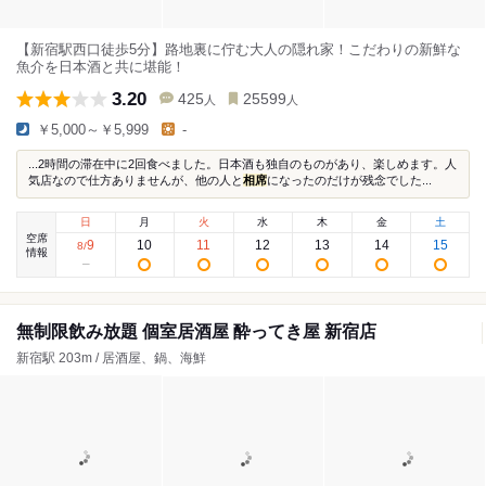
【新宿駅西口徒歩5分】路地裏に佇む大人の隠れ家！こだわりの新鮮な
魚介を日本酒と共に堪能！
3.20
425
25599
人
人
￥5,000～￥5,999
-
...2時間の滞在中に2回食べました。日本酒も独自のものがあり、楽しめます。人
気店なので仕方ありませんが、他の人と
相席
になったのだけが残念でした...
日
月
火
水
木
金
土
空席
9
10
11
12
13
14
15
8
/
情報
無制限飲み放題 個室居酒屋 酔ってき屋 新宿店
新宿駅 203m / 居酒屋、鍋、海鮮