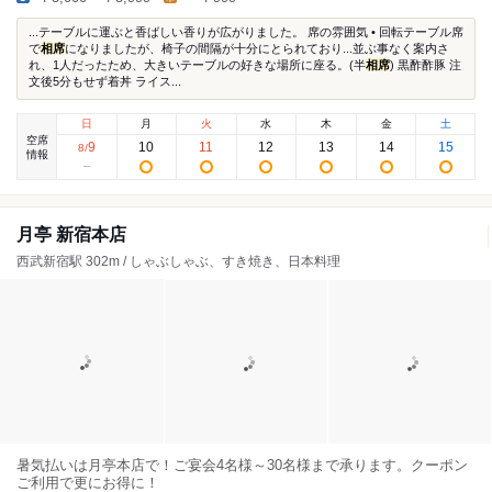
...テーブルに運ぶと香ばしい香りが広がりました。 席の雰囲気 • 回転テーブル席
で
相席
になりましたが、椅子の間隔が十分にとられており...並ぶ事なく案内さ
れ、1人だったため、大きいテーブルの好きな場所に座る。(半
相席
) 黒酢酢豚 注
文後5分もせず着丼 ライス...
日
月
火
水
木
金
土
空席
9
10
11
12
13
14
15
8
/
情報
月亭 新宿本店
西武新宿駅 302m / しゃぶしゃぶ、すき焼き、日本料理
暑気払いは月亭本店で！ご宴会4名様～30名様まで承ります。クーポン
ご利用で更にお得に！