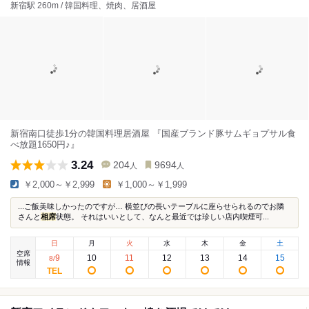
新宿駅 260m / 韓国料理、焼肉、居酒屋
新宿南口徒歩1分の韓国料理居酒屋 『国産ブランド豚サムギョプサル食
べ放題1650円♪』
3.24
204
9694
人
人
￥2,000～￥2,999
￥1,000～￥1,999
...ご飯美味しかったのですが… 横並びの長いテーブルに座らせられるのでお隣
さんと
相席
状態。 それはいいとして、なんと最近では珍しい店内喫煙可...
日
月
火
水
木
金
土
空席
9
10
11
12
13
14
15
8
/
情報