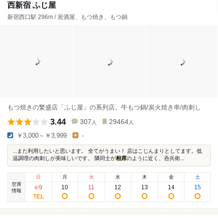
西新宿 ふじ屋
新宿西口駅 296m / 居酒屋、もつ焼き、もつ鍋
もつ焼きの繁盛店「ふじ屋」の系列店。牛もつ鍋/炭火焼き串/肉刺し
3.44
307
29464
人
人
￥3,000～￥3,999
-
...また利用したいと思います。 全てがうまい！ 店はこじんまりとしてます。低
温調理の肉刺しが美味しいです。 隣同士が
相席
のように近く、呑兵衛...
日
月
火
水
木
金
土
空席
9
10
11
12
13
14
15
8
/
情報