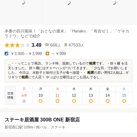
本番の四川風味！「おとなの週末」「Hanako」「有吉ゼミ」「ゲキカ
ラドウ」などで紹介
3.49
666
47533
人
人
￥3,000～￥3,999
～￥999
...・・ってことで再訪。 ランチ時、混雑しているので
相席
です。 ・担々麺 を注
文しました。 担々麺にはチャーハンがついてきます。 「少な目」でお願いしま
した。 今日は、水餃子と味付け玉子が食べ放題・・
相席
の若い男性2人組は...ギ
リギリで
相席
にて入店！ やっぱり土曜日はどこも混んでるし...
日
月
火
水
木
金
土
空席
9
10
11
12
13
14
15
8
/
情報
ステーキ居酒屋 300B ONE 新宿店
新宿西口駅 109m / 肉バル、ステーキ