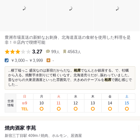
豊洲市場直送の新鮮なお刺身、北海道直送の食材を使用した料理を是
非！※店内で喫煙可能
3.27
99
4563
人
人
￥3,000～￥3,999
-
...横丁端っこ 盛況なのは新宿だからだな。
相席
でなんとか鎮座する。で、牡蠣
から入る。焼酎芋水割りにて軽くいなす。北海道売りだが...賑わっていました。
昔ながらの大衆居酒屋といった雰囲気で、大きめのテーブルを
相席
で囲む感じで
した...
日
月
火
水
木
金
土
空席
9
10
11
12
13
14
15
8
/
情報
焼肉酒家 李苑
新宿三丁目駅 409m / 焼肉、ホルモン、居酒屋