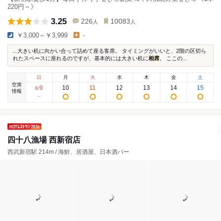
220円～》
3.25
226
10083
人
人
￥3,000～￥3,999
-
...大きい机に向かい合って詰めて座る客席。 タイミングがいいと、2階の区切ら
れたスペースに座れるのですが、基本的には大きい机に
相席
。 ここの...
日
月
火
水
木
金
土
空席
9
10
11
12
13
14
15
8
/
情報
四十八漁場 西新宿店
西武新宿駅 214m / 海鮮、居酒屋、日本酒バー