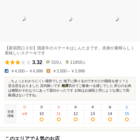
【新宿西口３分】国産牛のステーキはしんたまです。赤身が素晴らしく
美味しいステーキです
3.32
310
11850
人
人
￥4,000～￥4,999
￥3,000～￥3,999
...ちょっとわかりにくい場所でした 地下に降りるのですがどの階段を使う？と
恐る恐るおりました 店内狭いです
相席
気分でご飯食べる感じでした 肝心のお肉
は種類がそれなりにあって面白かったです お味はお値段と同じような感じで高
級感はないですね...
日
月
火
水
木
金
土
空席
9
10
11
12
13
14
15
8
/
情報
このエリアで人気のお店