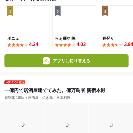
1
2
3
ボニュ
らぁ麺や 嶋
鯉登り
4.24
4.03
3.9
アプリに切り替える
一億円で居酒屋建ててみた。億万鳥者 新宿本殿
新宿駅 185m / 居酒屋、焼き鳥、日本料理