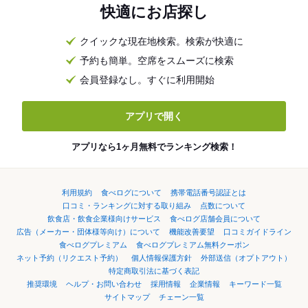
快適にお店探し
クイックな現在地検索。検索が快適に
予約も簡単。空席をスムーズに検索
会員登録なし。すぐに利用開始
アプリで開く
アプリなら1ヶ月無料でランキング検索！
利用規約
食べログについて
携帯電話番号認証とは
口コミ・ランキングに対する取り組み
点数について
飲食店・飲食企業様向けサービス
食べログ店舗会員について
広告（メーカー・団体様等向け）について
機能改善要望
口コミガイドライン
食べログプレミアム
食べログプレミアム無料クーポン
ネット予約（リクエスト予約）
個人情報保護方針
外部送信（オプトアウト）
特定商取引法に基づく表記
推奨環境
ヘルプ・お問い合わせ
採用情報
企業情報
キーワード一覧
サイトマップ
チェーン一覧