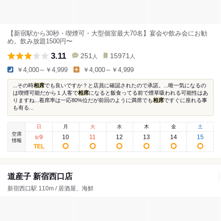
【新宿駅から30秒・喫煙可・大型個室最大70名】宴会や飲み会にお勧
め。飲み放題1500円〜
3.11
251
15971
人
人
￥4,000～￥4,999
￥4,000～￥4,999
...その時
相席
でも良いですか？と店員に確認されたので承諾。...唯一気になるの
は喫煙可能だから１人客で
相席
になると飯食ってる前で煙草吸われる可能性はあ
りますね...着席率は一応80%位だが前回のように満席でも
相席
ですぐに座れる事
も有る...
日
月
火
水
木
金
土
空席
9
10
11
12
13
14
15
8
/
情報
道産子 新宿西口店
新宿西口駅 110m / 居酒屋、海鮮