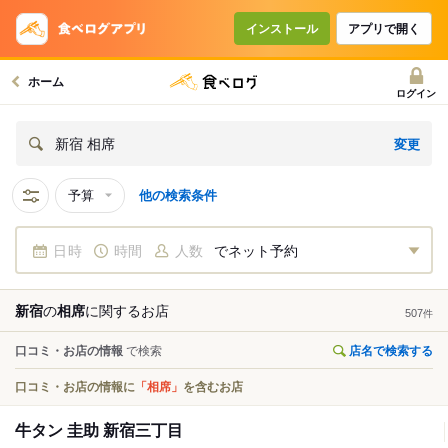
インストール
アプリで開く
ホーム
ログイン
変更
新宿 相席
予算
他の検索条件
日時
時間
人数
でネット予約
新宿
の
相席
に関する
お店
507
件
口コミ・お店の情報
で検索
店名で検索する
口コミ・お店の情報に
「相席」
を含むお店
牛タン 圭助 新宿三丁目