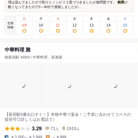
理は混んでましたので割りとノンビリ２皿づつきましたが無問題です。
相席
が
酷くなってきたので3～40分で退散しましたが...
日
月
火
水
木
金
土
空席
9
10
11
12
13
14
15
8
/
情報
中華料理 雅
南新宿駅 448m / 中華料理、居酒屋
【新宿駅6番出口すぐ！】本格中華で宴会！ご予算に合わせてコースの
提供可◎詳しくはお電話で♪
3.29
71
1910
人
人
￥3,000～￥3,999
～￥999