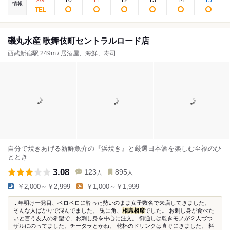
9
10
11
12
13
14
15
8
/
情報
磯丸水産 歌舞伎町セントラルロード店
西武新宿駅 249m / 居酒屋、海鮮、寿司
自分で焼きあげる新鮮魚介の『浜焼き』と厳選日本酒を楽しむ至福のひ
ととき
3.08
123
895
人
人
￥2,000～￥2,999
￥1,000～￥1,999
...年明け一発目、ベロベロに酔った勢いのまま女子数名で来店してきました。
そんな人ばかりで混んでました。 兎に角、
相席
相席
でした。 お刺し身が食べた
いと言う友人の希望で、お刺し身を中心に注文。 御通しは乾きモノが２人づつ
ザルにのってました。チータラとかね。 乾杯のドリンクは直ぐにきました。 料