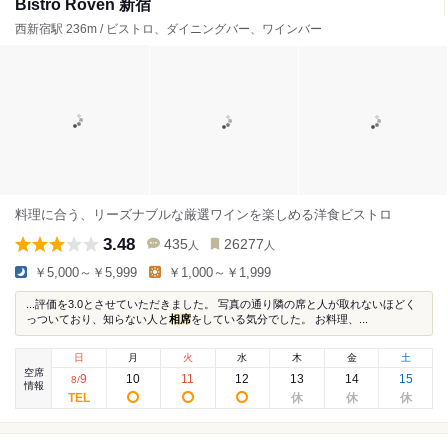
Bistro Roven 新宿
西新宿駅 236m / ビストロ、ダイニングバー、ワインバー
料理に合う、リーズナブルな厳選ワインを楽しめる洋食ビストロ
3.48
435
26277
人
人
￥5,000～￥5,999
￥1,000～￥1,999
...評価を3.0とさせていただきました。 写真の通り隣の席と人が取れないほどく
っついており、知らない人と
相席
をしている気分でした。 お料理、...
日
月
火
水
木
金
土
空席
9
10
11
12
13
14
15
8
/
情報