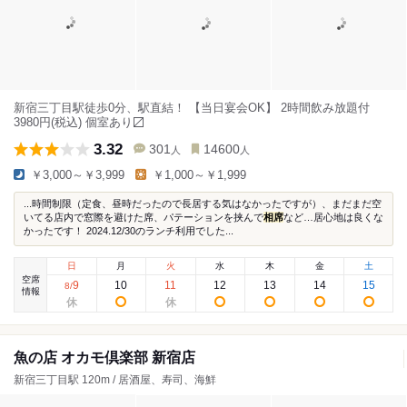
新宿三丁目駅徒歩0分、駅直結！ 【当日宴会OK】 2時間飲み放題付
3980円(税込) 個室あり〼
3.32
301
14600
人
人
￥3,000～￥3,999
￥1,000～￥1,999
...時間制限（定食、昼時だったので長居する気はなかったですが）、まだまだ空
いてる店内で窓際を避けた席、パテーションを挟んで
相席
など…居心地は良くな
かったです！ 2024.12/30のランチ利用でした...
日
月
火
水
木
金
土
空席
9
10
11
12
13
14
15
8
/
情報
魚の店 オカモ倶楽部 新宿店
新宿三丁目駅 120m / 居酒屋、寿司、海鮮