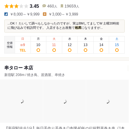
3.45
460
19659
人
人
￥8,000～￥9,999
￥3,000～￥3,999
...OK！ たいして調べもしなかったのですが、実はBMしてましてW 土曜20時前
に飛び込みで初訪問です。 入店するとお座敷で
相席
になりますが...
日
月
火
水
木
金
土
空席
9
10
11
12
13
14
15
8
/
情報
串タロー 本店
新宿駅 208m / 焼き鳥、居酒屋、串焼き
【新宿駅徒歩1分】毎日手作り手巻き◎創業40年の伝統野菜巻き串《1本