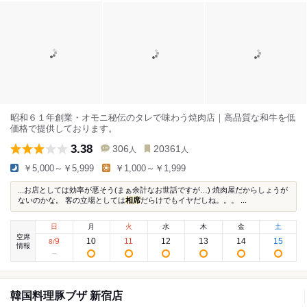
昭和６１年創業・オモニ秘伝のタレで味わう焼肉店｜高品質な和牛を低
価格で提供しております。
3.38
306
20361
人
人
￥5,000～￥5,999
￥1,000～￥1,999
...お店としては効率が悪そう(まぁ余計なお世話ですが…) 焼肉屋だからしょうが
ないのかな。 客の立場としては
相席
だらけでもイヤだしね。。。 ...
日
月
火
水
木
金
土
空席
9
10
11
12
13
14
15
8
/
情報
韓国料理豚ブザ 新宿店