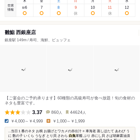
木
金
土
日
月
火
水
空席
6
7
8
9
10
11
12
8
/
情報
雛鮨 西銀座店
銀座駅 149m / 寿司、海鮮、ビュッフェ
【ご宴会のご予約承ります】60種類の高級寿司が食べ放題！旬の食材の
ネタも豊富です。
3.37
860
44624
人
人
￥4,000～￥4,999
￥1,000～￥1,999
...当日１番のネタ お椀 お揚げとワカメの赤出汁 ○ 車海老 蒸しほたて あわび う
に 数の子 いくら うなぎ とり貝 さわら
白魚
軍艦 ぶり 赤にし貝 さば胡麻醤油漬