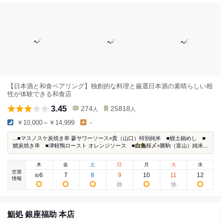
【日本酒と和食ペアリング】独創的な料理と厳選日本酒の素晴らしい相
性が体験できる和食店
3.45
274
25818
人
人
￥10,000～￥14,999
-
...■マスノスケ炭焼き串 蓼サワーソース×貴（山口）特別純米 ■鰻土鍋めし ■
鱧炭焼き串 ■津軽鴨ロースト オレンジソース ■
白魚
桜〆×勝駒（富山）純米...
木
金
土
日
月
火
水
空席
6
7
8
9
10
11
12
8
/
情報
鮨処 銀座福助 本店