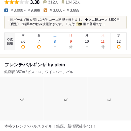
3.38
312
19452
人
人
￥8,000～￥9,999
￥3,000～￥3,999
...瓶ビールで喉を潤しながらコース料理を待ちます。 ◆クエ鍋コース 8,500円
《税別》 2時間半の飲み放題付きです。 1.先付
白魚
極々普通です...
木
金
土
日
月
火
水
空席
6
7
8
9
10
11
12
8
/
情報
フレンチバルギンザ by plein
銀座駅 357m / ビストロ、ワインバー、バル
本格フレンチ×バルスタイル！銀座、新橋駅徒歩4分！