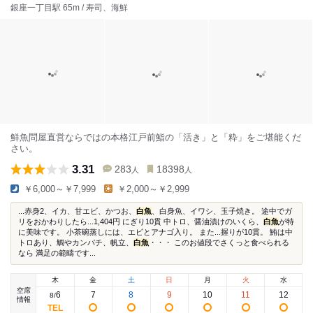
銀座一丁目駅 65m / 寿司、海鮮
鮮魚問屋直営ならではの本格江戸前鮨の「活き」と「粋」をご堪能くだ
さい。
3.31
283
18398
人
人
￥6,000～￥7,999
￥2,000～￥2,999
...赤身2、イカ、甘エビ、かつお、
白魚
、白身魚、イワシ、玉子焼き。 途中でガ
リをおかわりしたら...1,404円 にぎり10貫 中トロ、醤油漬けのいくら、
白魚
が特
に美味です。 小茶碗蒸しには、エビとアナゴ入り。 また...握りが10貫。 鮪は中
トロあり、鯛やカンパチ、帆立、
白魚
・・・ このお値段でさくっと食べられる
なら 満足の範疇です...
木
金
土
日
月
火
水
空席
6
7
8
9
10
11
12
8
/
情報