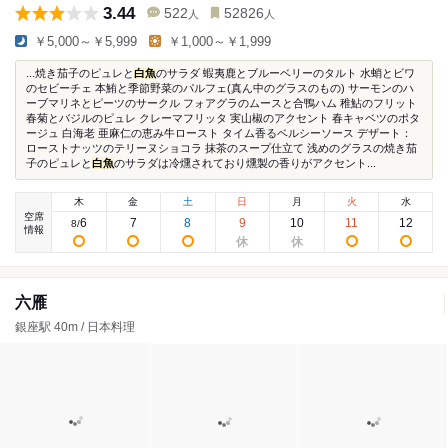
3.44
522
52826
人
人
￥5,000～￥5,999
￥1,000～￥1,999
...焼き茄子のピュレと
白魚
のサラダ 蝦夷鹿とブルーベリーのタルト 水蛸とビワ
のセビーチェ 本鮪と季節野菜のパルフェ(真ん中のグラスのもの) サーモンのハ
ーブマリネとピーツのサークル フォアグラのムースと合鴨ハム 稚鮎のフリット
春菊とバジルのピュレ クレーマフリッタ 実山椒のアクセント 春キャベツのポタ
ージュ 白海老 亜麻仁の恵み牛ロースト タイム香るベルシーソース デザート：
ローストナッツのテリーヌショコラ 抹茶のスープ仕立て 浅めのグラスの焼き茄
子のピュレと
白魚
のサラダは冷燻されており燻製の香りがアクセント...
木
金
土
日
月
火
水
空席
6
7
8
9
10
11
12
8
/
情報
六雁
銀座駅 40m / 日本料理