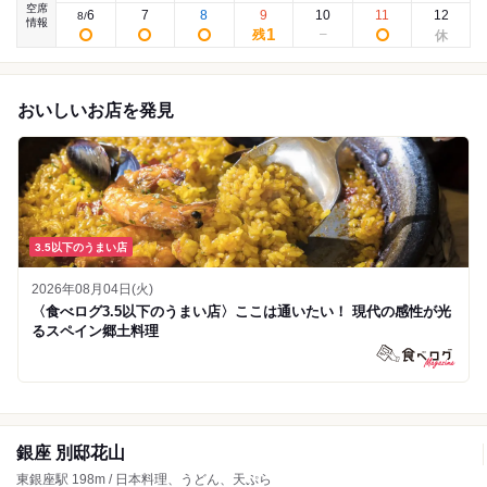
空席
6
7
8
9
10
11
12
8
/
情報
1
残
おいしいお店を発見
3.5以下のうまい店
2026年08月04日(火)
〈食べログ3.5以下のうまい店〉ここは通いたい！ 現代の感性が光
るスペイン郷土料理
銀座 別邸花山
東銀座駅 198m / 日本料理、うどん、天ぷら