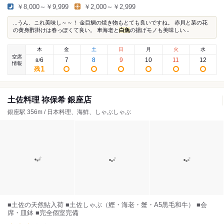
￥8,000～￥9,999
￥2,000～￥2,999
...うん、これ美味し～～！ 金目鯛の焼き物もとても良いですね。 赤貝と菜の花
の黄身酢掛けは春っぽくて良い。 車海老と
白魚
の揚げモノも美味しい...
木
金
土
日
月
火
水
空席
6
7
8
9
10
11
12
8
/
情報
1
残
土佐料理 祢保希 銀座店
銀座駅 356m / 日本料理、海鮮、しゃぶしゃぶ
■土佐の天然鮎入荷 ■土佐しゃぶ（鰹・海老・蟹・A5黒毛和牛） ■会
席・皿鉢 ■完全個室完備