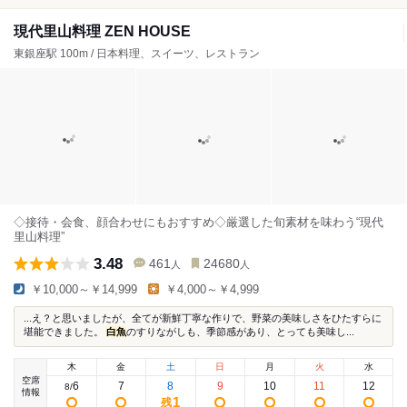
現代里山料理 ZEN HOUSE
東銀座駅 100m / 日本料理、スイーツ、レストラン
◇接待・会食、顔合わせにもおすすめ◇厳選した旬素材を味わう“現代
里山料理”
3.48
461
24680
人
人
￥10,000～￥14,999
￥4,000～￥4,999
...え？と思いましたが、全てが新鮮丁寧な作りで、野菜の美味しさをひたすらに
堪能できました。
白魚
のすりながしも、季節感があり、とっても美味し...
木
金
土
日
月
火
水
空席
6
7
8
9
10
11
12
8
/
情報
1
残