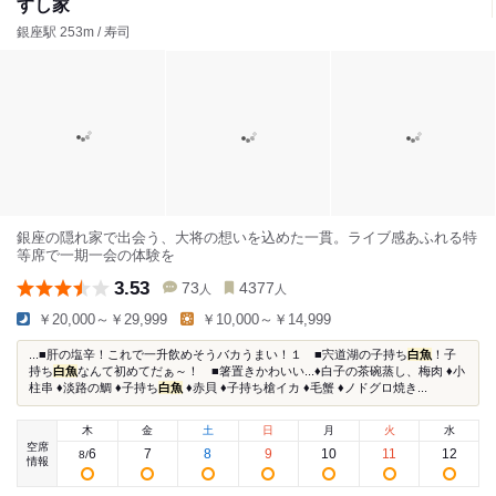
すし家
銀座駅 253m / 寿司
銀座の隠れ家で出会う、大将の想いを込めた一貫。ライブ感あふれる特
等席で一期一会の体験を
3.53
73
4377
人
人
￥20,000～￥29,999
￥10,000～￥14,999
...■肝の塩辛！これで一升飲めそうバカうまい！１ ■宍道湖の子持ち
白魚
！子
持ち
白魚
なんて初めてだぁ～！ ■箸置きかわいい...♦️白子の茶碗蒸し、梅肉 ♦️小
柱串 ♦️淡路の鯛 ♦️子持ち
白魚
♦️赤貝 ♦️子持ち槍イカ ♦️毛蟹 ♦️ノドグロ焼き...
木
金
土
日
月
火
水
空席
6
7
8
9
10
11
12
8
/
情報