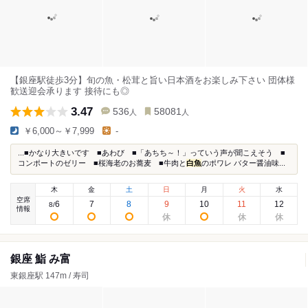
【銀座駅徒歩3分】旬の魚・松茸と旨い日本酒をお楽しみ下さい 団体様
歓送迎会承ります 接待にも◎
3.47
536
58081
人
人
￥6,000～￥7,999
-
...■かなり大きいです ■あわび ■「あちち～！」っていう声が聞こえそう ■
コンポートのゼリー ■桜海老のお蕎麦 ■牛肉と
白魚
のポワレ バター醤油味...
木
金
土
日
月
火
水
空席
6
7
8
9
10
11
12
8
/
情報
銀座 鮨 み富
東銀座駅 147m / 寿司