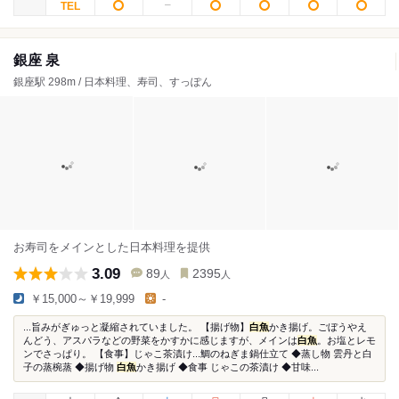
銀座 泉
銀座駅 298m / 日本料理、寿司、すっぽん
お寿司をメインとした日本料理を提供
3.09
89
2395
人
人
￥15,000～￥19,999
-
...旨みがぎゅっと凝縮されていました。 【揚げ物】
白魚
かき揚げ。ごぼうやえ
んどう、アスパラなどの野菜をかすかに感じますが、メインは
白魚
。お塩とレモ
ンでさっぱり。 【食事】じゃこ茶漬け...鯛のねぎま鍋仕立て ◆蒸し物 雲丹と白
子の蒸椀蒸 ◆揚げ物
白魚
かき揚げ ◆食事 じゃこの茶漬け ◆甘味...