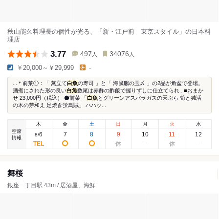
秋山能久料理長の個性が光る、「新・江戸前 東京スタイル」の日本料
理店
3.77
497
34076
人
人
￥20,000～￥29,999
-
...＊前菜①：「 蒸立て
白魚
の寿司 」と「 海鼠腸の玉〆 」の2品が角盆で登場。
酒煮にされた形の良い
白魚
数尾は赤酢の酢飯で握りずしに仕立てられ...■おまか
せ 23,000円（税込） ⚫前菜 「
白魚
とグリーンアスパラガスの天ぷら 筍と独活
の木の芽和え 足焼き蛍烏賊」 ハハッ...
木
金
土
日
月
火
水
空席
6
7
8
9
10
11
12
8
/
情報
舞桜
銀座一丁目駅 43m / 居酒屋、海鮮