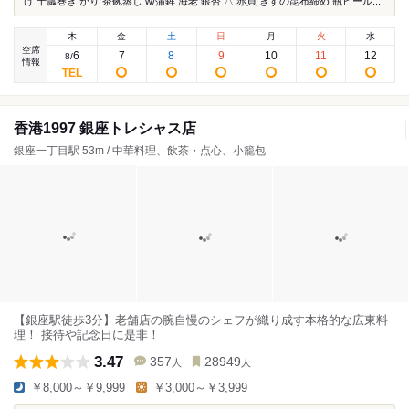
け 干瓢巻き がり 茶碗蒸し w/蒲鉾 海老 銀杏 △ 赤貝 きすの昆布締め 瓶ビール...
木
金
土
日
月
火
水
空席
6
7
8
9
10
11
12
8
/
情報
香港1997 銀座トレシャス店
銀座一丁目駅 53m / 中華料理、飲茶・点心、小籠包
【銀座駅徒歩3分】老舗店の腕自慢のシェフが織り成す本格的な広東料
理！ 接待や記念日に是非！
3.47
357
28949
人
人
￥8,000～￥9,999
￥3,000～￥3,999