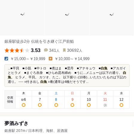
銀座駅徒歩2分 伝統を引き継ぐ江戸前鮨
3.53
341
30692
人
人
￥15,000～￥19,999
￥10,000～￥14,999
...■平貝 ■小肌 ■中トロ ■煮はま ■雲丹 ■アナキュウ ■
白魚
■アカガイ
とヒラメ ■まぐろ赤身 ■ひらめ昆布締め ■うに...メニューは以下の通り。
白
魚
。 ヒラメ、平貝。 カツオ、たこ。 以下握り↓(10巻)...いただいたものは下記の
通り。 ---- ○付き出し
白魚
○肴(通常は4種だそうです...
木
金
土
日
月
火
水
空席
6
7
8
9
10
11
12
8
/
情報
夢酒みずき
銀座駅 207m / 日本料理、海鮮、居酒屋