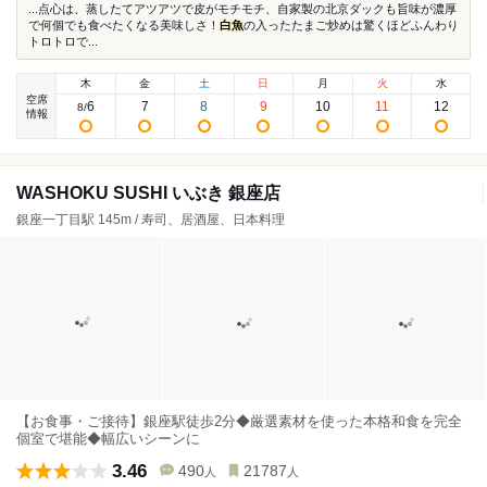
...点心は、蒸したてアツアツで皮がモチモチ、自家製の北京ダックも旨味が濃厚
で何個でも食べたくなる美味しさ！
白魚
の入ったたまご炒めは驚くほどふんわり
トロトロで...
木
金
土
日
月
火
水
空席
6
7
8
9
10
11
12
8
/
情報
WASHOKU SUSHI いぶき 銀座店
銀座一丁目駅 145m / 寿司、居酒屋、日本料理
【お食事・ご接待】銀座駅徒歩2分◆厳選素材を使った本格和食を完全
個室で堪能◆幅広いシーンに
3.46
490
21787
人
人