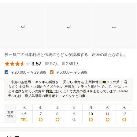
独一無二の日本料理と伝統のうどんが調和する、銀座の新たな名店。
3.57
97
2591
人
人
￥20,000～￥29,999
￥5,000～￥5,999
...小麦の藁使用 ・キンキの鱗焼き ・天ぷら 車海老 上州舞茸
白魚
タラの芽 ・岩
もずく 土佐酢 ・上州かとう和牛ヒレ 炭焼き...カラッと揚がっていて、中はしっ
とり濃厚な味わいの舞茸
白魚
はほくほくで大葉の香りをまとっています...Pierre
天ぷらは、鹿児島県産の車海老や、マイタケと
白魚
...
木
金
土
日
月
火
水
空席
6
7
8
9
10
11
12
8
/
情報