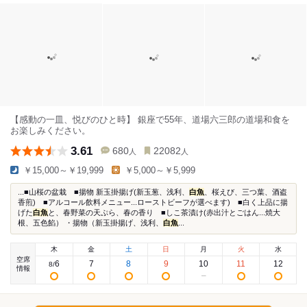
【感動の一皿、悦びのひと時】 銀座で55年、道場六三郎の道場和食を
お楽しみください。
3.61
680
22082
人
人
￥15,000～￥19,999
￥5,000～￥5,999
...■山桜の盆栽 ■揚物 新玉掛揚げ(新玉葱、浅利、
白魚
、桜えび、三つ葉、酒盗
香煎) ■アルコール飲料メニュー...ローストビーフが選べます) ■白く上品に揚
げた
白魚
と、春野菜の天ぷら、春の香り ■しこ茶漬け(赤出汁とごはん...焼大
根、五色餡） ・揚物（新玉掛揚げ、浅利、
白魚
...
木
金
土
日
月
火
水
空席
6
7
8
9
10
11
12
8
/
情報