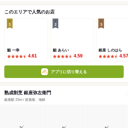
このエリアで人気のお店
1
2
3
鮨 一幸
鮨 あらい
銀座 しのはら
4.61
4.59
4.5
アプリに切り替える
熟成割烹 銀座弥左衛門
銀座駅 25m / 居酒屋、海鮮