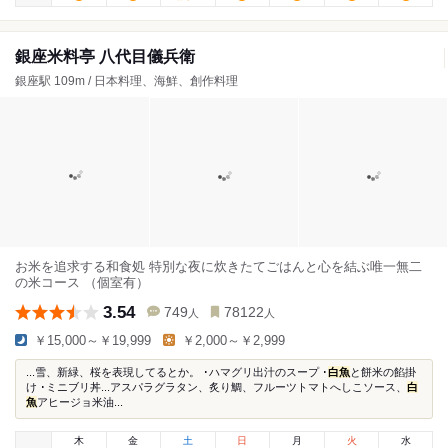
銀座米料亭 八代目儀兵衛
銀座駅 109m / 日本料理、海鮮、創作料理
お米を追求する和食処 特別な夜に炊きたてごはんと心を結ぶ唯一無二
の米コース （個室有）
3.54
749
78122
人
人
￥15,000～￥19,999
￥2,000～￥2,999
...雪、新緑、桜を表現してるとか。 ･ハマグリ出汁のスープ ･
白魚
と餅米の餡掛
け ･ミニブリ丼...アスパラグラタン、炙り鯛、フルーツトマトへしこソース、
白
魚
アヒージョ米油...
木
金
土
日
月
火
水