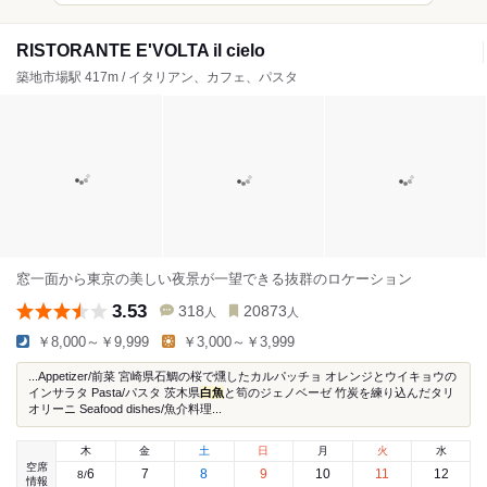
RISTORANTE E'VOLTA il cielo
築地市場駅 417m / イタリアン、カフェ、パスタ
窓一面から東京の美しい夜景が一望できる抜群のロケーション
3.53
318
20873
人
人
￥8,000～￥9,999
￥3,000～￥3,999
...Appetizer/前菜 宮崎県石鯛の桜で燻したカルパッチョ オレンジとウイキョウの
インサラタ Pasta/パスタ 茨木県
白魚
と筍のジェノベーゼ 竹炭を練り込んだタリ
オリーニ Seafood dishes/魚介料理...
木
金
土
日
月
火
水
空席
6
7
8
9
10
11
12
8
/
情報