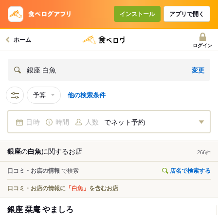
インストール
アプリで開く
ホーム
ログイン
変更
銀座 白魚
予算
他の検索条件
日時
時間
人数
でネット予約
銀座
の
白魚
に関する
お店
266
件
口コミ・お店の情報
で検索
店名で検索する
口コミ・お店の情報に
「白魚」
を含むお店
銀座 栞庵 やましろ