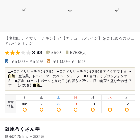
【名物ロティサリーチキン】と【ナチュールワイン】を楽しめるカジュ
アルイタリアン
3.43
550
57636
人
人
￥5,000～￥5,999
￥1,000～￥1,999
...■ロティサリーチキン(フル) ■ロティサリーチキン(フル)をテイクアウト♫ ■
白魚
、空芯菜、ドライトマトのペペロンチーノ ■チョコチップのシフォンケー
キ ■店前...ローストポークと見た目も内容も バランス良い前菜の盛り合わせで
す！ 【パスタ】
白魚
...
木
金
土
日
月
火
水
空席
6
7
8
9
10
11
12
8
/
情報
銀座ろくさん亭
銀座駅 251m / 日本料理