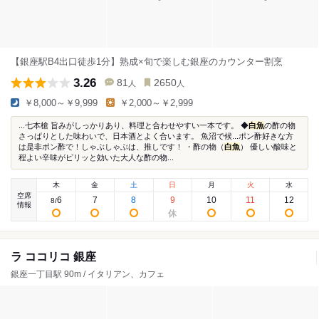
【銀座駅B4出口徒歩1分】熟成×旬で楽しむ銀座のカウンター割烹
3.26
81
2650
人
人
￥8,000～￥9,999
￥2,000～￥2,999
...七本槍 旨みがしっかりあり、料理と合わせやすい一本です。 ◆
白魚
の酢の物
さっぱりとした味わいで、日本酒とよく合います。 魚沼で候...ポン酢好きな方
は是非ポン酢で！しゃぶしゃぶは、推しです！ ・酢の物（
白魚
） 優しい酸味と
程よい辛味がピリッと効いた大人な酢の物...
木
金
土
日
月
火
水
空席
6
7
8
9
10
11
12
8
/
情報
ラ ココリコ 銀座
銀座一丁目駅 90m / イタリアン、カフェ