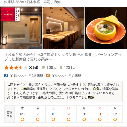
銀座駅 383m / 日本料理、寿司、海鮮
【和食と鮨の融合】≪3年連続ミシュラン獲得≫ 進化しバーションアッ
プした新舞台で更なる高みへ
3.50
109
4231
人
人
￥15,000～￥19,999
￥6,000～￥7,999
...芽キャベツ、新ごぼうと共に。季節を映した煮付けで、旨味の濃さに驚かされ
ました。
白魚
塩辛の茶碗蒸し とろりとした口当たりの中に、
白魚
の濃厚な旨味
がふわりと広がります。 熟成の握り 愛知産10日熟成ヒラメ...甘辛いキンキと一
緒に食べて相性抜群♪ 茶碗蒸しの上には、トウモロコシと
白魚
...
木
金
土
日
月
火
水
空席
6
7
8
9
10
11
12
8
/
情報