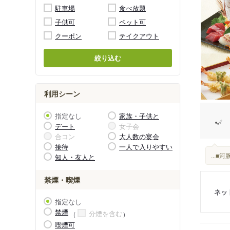
駐車場
食べ放題
子供可
ペット可
クーポン
テイクアウト
絞り込む
利用シーン
指定なし
家族・子供と
デート
女子会
合コン
大人数の宴会
接待
一人で入りやすい
...
知人・友人と
禁煙・喫煙
ネッ
指定なし
禁煙
分煙を含む
喫煙可