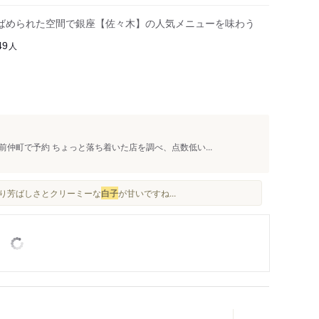
ばめられた空間で銀座【佐々木】の人気メニューを味わう
人
49
仲町で予約 ちょっと落ち着いた店を調べ、点数低い...
り芳ばしさとクリーミーな
白子
が甘いですね...