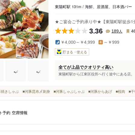
東陽町駅 131m / 海鮮、居酒屋、日本酒バー
★ご宴会ご予約承り中★【東陽町駅徒歩1
3.36
人
189
4
￥4,000～￥4,999
～￥999
貯まる・使える
全てが上品でクオリティ高い
東陽町駅から江東区役所へ行く途中にある店。 1,9
■河豚焼きしゃぶ ■河豚昆布〆刺身 ■河豚しゃぶしゃぶ ■河豚からあげ ■桜肉 ■干
ト予約
空席情報