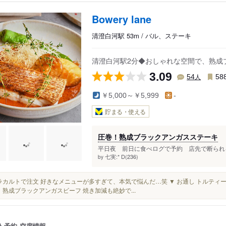
Bowery lane
清澄白河駅 53m / バル、ステーキ
清澄白河駅2分◆おしゃれな空間で、熟成
3.09
人
54
58
￥5,000～￥5,999
-
貯まる・使える
圧巻！熟成ブラックアンガスステーキ
平日夜 前日に食べログで予約 店先で断られる
七実:* D(236)
by
◽️ アラカルトで注文 好きなメニューが多すぎて、本気で悩んだ…笑 ▼ お通し トルテ
▼ 熟成ブラックアンガスビーフ 焼き加減も絶妙で...
ト予約
空席情報