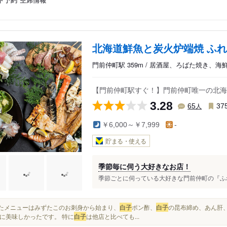
北海道鮮魚と炭火炉端焼 ふ
門前仲町駅 359m / 居酒屋、ろばた焼き、海
【門前仲町駅すぐ！】門前仲町唯一の北海
3.28
人
65
37
￥6,000～￥7,999
-
貯まる・使える
季節毎に伺う大好きなお店！
季節ごとに伺っている大好きな門前仲町の『ふれあ
食べたメニューはみずたこのお刺身から始まり、
白子
ポン酢、
白子
の昆布締め、あん肝
に美味しかったです。 特に
白子
は他店と比べても...