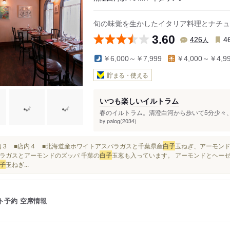
旬の味覚を生かしたイタリア料理とナチュ
3.60
人
426
4
￥6,000～￥7,999
￥4,000～￥4,9
貯まる・使える
いつも楽しいイルトラム
春のイルトラム。清澄白河から歩いて5分少々、
palog(2034)
by
■店内３ ■店内４ ■北海道産ホワイトアスパラガスと千葉県産
白子
玉ねぎ、アーモンド
ラガスとアーモンドのズッパ 千葉の
白子
玉葱も入っています。 アーモンドとヘーゼ
子
玉ねぎ...
ト予約
空席情報