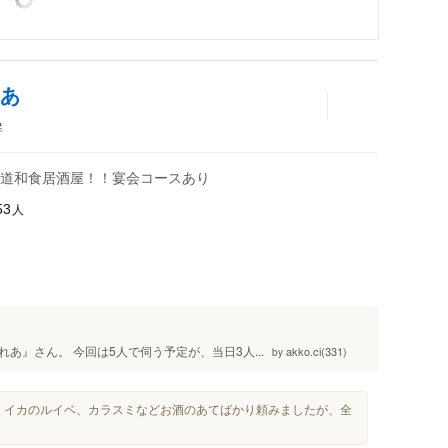
れあ
鮮
道和食居酒屋！！宴会コースあり
人
53
』さん。 今回は5人で伺う予定が、当日3人...
akko.ci(331)
by
、イカのルイベ、カラスミなどお酒のあてばかり頼みましたが、全