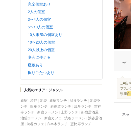
完全個室あり
2人の個室
3〜4人の個室
5〜10人の個室
10人未満の個室あり
10〜20人の個室
20人以上の個室
宴会に使える
座敷あり
掘りごたつあり
...
アスパ
人気のエリア・ジャンル
県産
白
新宿
渋谷
池袋
新宿ランチ
渋谷ランチ
池袋ラ
ンチ
銀座ランチ
表参道ランチ
浅草ランチ
吉祥
寺ランチ
新宿ラーメン
上野ランチ
新宿居酒屋
ネッ
池袋ラーメン
新宿カフェ
渋谷ラーメン
渋谷居酒
屋
渋谷カフェ
六本木ランチ
恵比寿ランチ