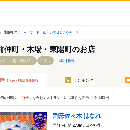
キーワード一覧
シではじまるキーワード
・東陽町 白子
前仲町・木場・東陽町のお店
詳細条件
仲町・木場・東陽町
白子
標準
ランキング
【予約・PR店舗優先順】
駅
白子
お店の情報に「
」を含むレストラン
1
～
20
件を表示
／
全
191
件
割烹佐々木 はなれ
門前仲町駅 273m / 日本料理