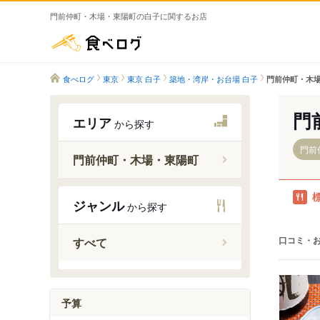
門前仲町・木場・東陽町の白子に関するお店
食べログ
食べログ
東京
東京 白子
築地・湾岸・お台場 白子
門前仲町・木場
門
エリア
から探す
門前
門前仲町・木場・東陽町
ジャンル
から探す
新木場駅
門前仲町
口コミ・
すべて
木場駅
東陽町駅
南砂町駅
予算
辰巳駅