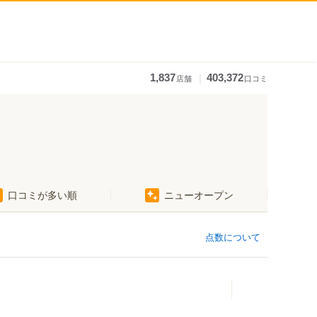
｜
1,837
403,372
店舗
口コミ
口コミが多い順
ニューオープン
点数について