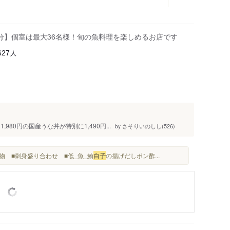
分】個室は最大36名様！旬の魚料理を楽しめるお店です
人
627
80円の国産うな丼が特別に1,490円...
さそりいのしし(526)
by
物 ■刺身盛り合わせ ■低_魚_鮪
白子
の揚げだしポン酢...