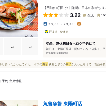
駅
【門前仲町駅1分】随所に日本の和がちり
3.22
人
40
16
￥8,000～￥9,999
-
貯まる・使える
初凸、連休初日食べログ予約にて
祝日は、東陽町界隈、開いていない店多く、門前
kouto-jyoto(607)
by
もう少し食べたかったですね。 ボラの
白子
新鮮なボラの
白子
が入ったそうで、表面を炙
ト予約
空席情報
魚魯魚魯 東陽町店