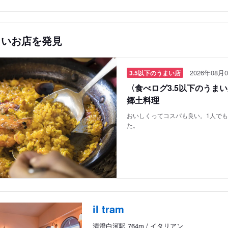
しいお店を発見
2026年08月0
3.5以下のうまい店
〈食べログ3.5以下のうま
郷土料理
おいしくってコスパも良い。1人で
た。
il tram
清澄白河駅 764m / イタリアン