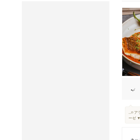
...
ーゼ 
ネッ