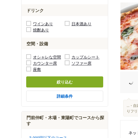
ドリンク
ワインあり
日本酒あり
焼酎あり
空間・設備
オシャレな空間
カップルシート
カウンター席
ソファー席
座敷
絞り込む
詳細条件
...
りフリ
門前仲町・木場・東陽町でコースから探
す
ネッ
3,000円以下のコース