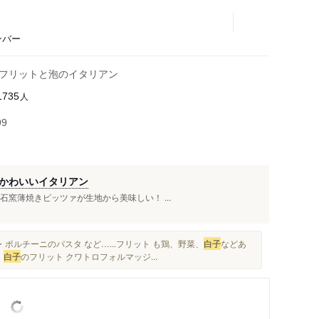
ンバー
とフリットと泡のイタリアン
人
1735
99
かわいいイタリアン
 石窯薄焼きピッツァが生地から美味しい！ ...
・ポルチーニのパスタ など…...フリット も鶏、野菜、
白子
などあ
ト
白子
のフリット クワトロフォルマッジ...