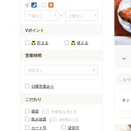
清澄白河
～
Vポイント
貯まる
使える
営業時間
...
日曜営業あり
こだわり
ネッ
個室
半個室を含む
飲み放題
3時間以上
カード可
貸切可