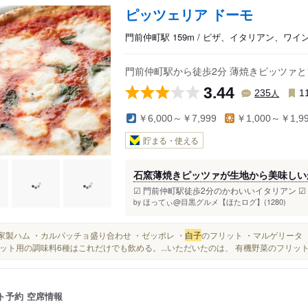
ピッツェリア ドーモ
門前仲町駅 159m / ピザ、イタリアン、ワイ
門前仲町駅から徒歩2分 薄焼きピッツァ
3.44
人
235
1
￥6,000～￥7,999
￥1,000～￥1,9
貯まる・使える
石窯薄焼きピッツァが生地から美味しい
☑︎ 門前仲町駅徒歩2分のかわいいイタリアン ☑︎
ほってぃ@目黒グルメ【ほたログ】(1280)
by
・自家製ハム ・カルパッチョ盛り合わせ ・ゼッポレ ・
白子
のフリット ・マルゲリータ 
ット用の調味料6種はこれだけでも飲める。...いただいたのは、 有機野菜のフリッ
ト予約
空席情報