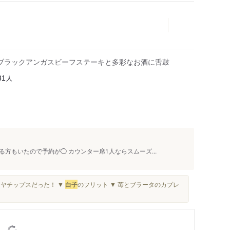
ブラックアンガスビーフステーキと多彩なお酒に舌鼓
人
81
方もいたので予約が◯ カウンター席1人ならスムーズ...
ィーヤチップスだった！ ▼
白子
のフリット ▼ 苺とブラータのカプレ