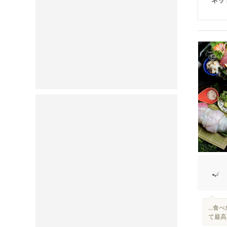
...
て最高