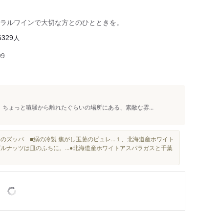
ラルワインで大切な方とのひとときを。
人
6329
99
ちょっと喧騒から離れたぐらいの場所にある、素敵な雰...
のズッパ ■鰯の冷製 焦がし玉葱のピュレ...１、北海道産ホワイト
ルナッツは皿のふちに。...●北海道産ホワイトアスパラガスと千葉